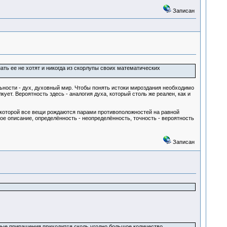
Записан
нать ее не хотят и никогда из скорлупы своих математических
ности - дух, духовный мир. Чтобы понять истоки мироздания необходимо
ует. Вероятность здесь - аналогия духа, который столь же реален, как и
в которой все вещи рождаются парами противоположностей на равной
вое описание, определённость - неопределённость, точность - вероятность
Записан
лые приращения приходится сколь угодно большое количество