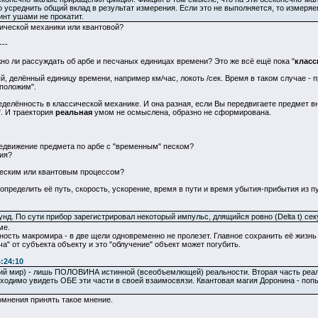
 усреднить общий вклад в результат измерения. Если это не выполняется, то измеряем
инт ушами не прокатит.
сической механики или квантовой?
---
но ли рассуждать об арбе и песчаных единицах времени? Это же всё ещё пока "
класс
ый, делённый единицу времени, например км/час, локоть /сек. Время в таком случае - 
дположим".
еделённость в классической механике. И она разная, если Вы передвигаете предмет вну
". И траектория
реальная
умом не осмыслена, образно не сформирована.
редвижение предмета по арбе с "временным" песком?
ия?
еским или квантовым процессом?
пределить её путь, скорость, ускорение, время в пути и время убытия-прибытия из пунк
екунд. По сути прибор зарегистрировал некоторый импульс, длящийся ровно (Delta t) сек
ме.
ность макромира - в две щели одновременно не пролезет. Главное сохранить её жизнь 
ча" от субъекта объекту и это "облучение" объект может погубить.
:24:10
ий мир) - лишь ПОЛОВИНА истинной (всеобъемлющей) реальности. Вторая часть реаль
одимо увидеть ОБЕ эти части в своей взаимосвязи. Квантовая магия Доронина - попыт
сомнения принять такое мнение.