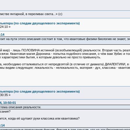
истве янтарной, в переливах света...» (c)
пьютера (по следам двухщелевого эксперимента)
24:10 »
:14
оит на пути этого описания состоит в том, что квантовые физики биологию не знают, з
ий мир) - лишь ПОЛОВИНА истинной (всеобъемлющей) реальности. Вторая часть реаль
вязи. Квантовая магия Доронина - попытка подобного описания, о чём вам Урбис и толк
е характеристики бытия, к которым довольно не просто привыкнуть.
ра, необходимо отталкиваться от непредвзятой (в отличие от диамата) ДИАЛЕКТИКИ, 
 мы видим следующее: локальность - нелокальность, материя - дух, классика - кванто
пьютера (по следам двухщелевого эксперимента)
30:35 »
4, 10:50:01
стема описания реальности.
исания?
ится, когда её щупают руки классика или квантовика?
:14
сконечно-малые приращения фикция. Фикция в том смысле, что на эти бесконечно-ма