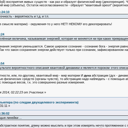
бой) восприятия живых существ - как раз и образует физический мир (декогеренция).
ий мир (объекты). Остаток несогласованности - образует "квантовый ореол" (вероятно
:24:10
ность - вероятность и т.д. и т.п.
(в смысле материи) - окружения-то у него НЕТ! НЕКОМУ его декогерировать!
:24
елённая величина, называемая энергией, которая не меняется ни при каких превраще
нания энергия уменьшается. Самое широкое сознание - сознание бога - энергия равн
). Так что закон сохранения энергии действует только при сознании, зафиксированном 
:54
зультате вероятностного описания квантовой динамики и является пороком этого опи
тности, или, по-другому, квантовый мир - мир материи И
духа
абстракции (дух - динам
 физических средств (органы чувств), то абстракцию надо наблюдать - с помощью аб
с помощью весов, т.к. это совершенно разные измерения.
 2014, 02:22:23 от Участник
»
пьютера (по следам двухщелевого эксперимента)
31:11 »
:36:02
щью линейки ...
бстрактное понятие, длину можно мыслить и при этом измерять нечто протяженное с 