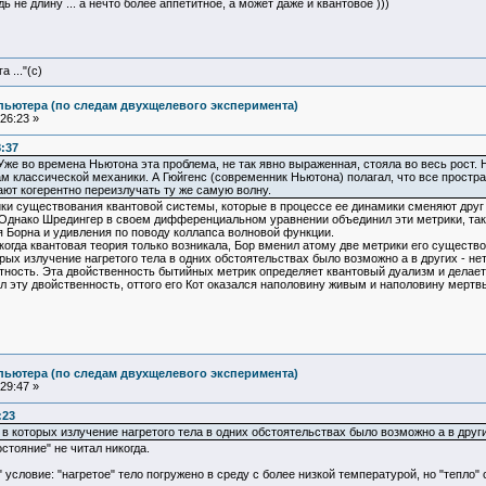
 не длину ... а нечто более аппетитное, а может даже и квантовое )))
 ..."(с)
пьютера (по следам двухщелевого эксперимента)
26:23 »
8:37
Уже во времена Ньютона эта проблема, не так явно выраженная, стояла во весь рост. 
ам классической механики. А Гюйгенс (современник Ньютона) полагал, что все простра
ают когерентно переизлучать ту же самую волну.
ики существования квантовой системы, которые в процессе ее динамики сменяют друг 
 Однако Шредингер в своем дифференциальном уравнении объединил эти метрики, таки
 Борна и удивления по поводу коллапса волновой функции.
огда квантовая теория только возникала, Бор вменил атому две метрики его существов
орых излучение нагретого тела в одних обстоятельствах было возможно а в других - 
тность. Эта двойственность бытийных метрик определяет квантовый дуализм и делает
 эту двойственность, оттого его Кот оказался наполовину живым и наполовину мертвы
пьютера (по следам двухщелевого эксперимента)
29:47 »
:23
 в которых излучение нагретого тела в одних обстоятельствах было возможно а в других
стояние" не читал никогда.
условие: "нагретое" тело погружено в среду с более низкой температурой, но "тепло" 