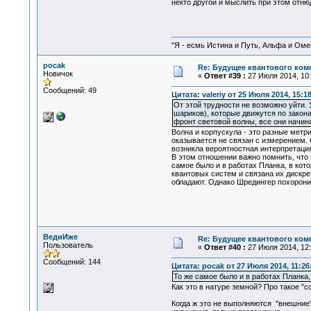
некто другой и мыслить при этом отнюдь
"Я - есмь Истина и Путь, Альфа и Омега
pocak
Re: Будущее квантового ком
Новичок
«
Ответ #39 :
27 Июля 2014, 10:
Сообщений: 49
Цитата: valeriy от 25 Июля 2014, 15:1
От этой трудности не возможно уйти. 
шариков), которые движутся по закон
фронт световой волны, все они начин
Волна и корпускула - это разные метр
оказывается не связан с измерением.
возникла вероятностная интерпретация
В этом отношении важно помнить, что к
самое было и в работах Планка, в кот
квантовых систем и связана их дискре
обладают. Однако Шредингер похоронил
ВедиИже
Re: Будущее квантового ком
Пользователь
«
Ответ #40 :
27 Июля 2014, 12:
Сообщений: 144
Цитата: pocak от 27 Июля 2014, 11:26
То же самое было и в работах Планка,
Как это в натуре земной? Про такое "со
Когда ж это не выполняются "внешние" 