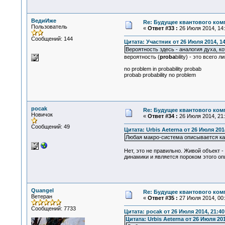
ВедиИже
Re: Будущее квантового ком
Пользователь
«
Ответ #33 :
26 Июля 2014, 14:
Сообщений: 144
Цитата: Участник от 26 Июля 2014, 14
Вероятность здесь - аналогия духа, ко
вероятность (
proba
bility) - это всего
no problem in probability probab
probab probability no problem
pocak
Re: Будущее квантового ком
Новичок
«
Ответ #34 :
26 Июля 2014, 21:
Сообщений: 49
Цитата: Urbis Aeterna от 26 Июля 201
Любая макро-система описывается как
Нет, это не правильно. Живой объект 
динамики и является пороком этого о
Quangel
Re: Будущее квантового ком
Ветеран
«
Ответ #35 :
27 Июля 2014, 00:
Сообщений: 7733
Цитата: pocak от 26 Июля 2014, 21:40
Цитата: Urbis Aeterna от 26 Июля 201