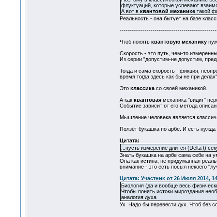
флуктуаций, которые успевают взаимо
А вот в
квантовой механике
такой ф
Реальность - она бытует на базе клас
--------------------------------------------------
Чтоб понять
квантовую механику
нуж
Скорость - это путь, чем-то измеренн
Из серии "допустим-не допустим, пре
Тогда и сама скорость - фикция, неопр
время тогда здесь как бы не при делах
Это
классика
со своей механикой.
А как
квантовая
механика "видит" пе
Событие зависит от его метода описан
Мышление человека является классич
Ползёт букашка по арбе. И есть нужда о
Цитата:
...пусть измерение длится (Delta t) с
Знать букашка на арбе сама себе на у
Она как истина, не придуманная реаль
внимание - это есть посыл некоего "лу
Цитата: Участник от 26 Июля 2014, 14
Биология (да и вообще весь физическ
Чтобы понять истоки мироздания необх
аналогия духа
Ух. Надо бы перевести дух. Чтоб без 