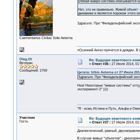
Любая макро-система описывается как
Нет, это не правильно. Живой объект 
динамики и является пороком этого о
Здрасьте. Про "Филадельфийский эксп
Сaementarius Civitas Solis Aeterna
«Осенний Ангел прячется в дождях. В л
Oleg.Ol
Re: Будущее квантового ком
Ветеран
«
Ответ #36 :
27 Июля 2014, 01:
Сообщений: 2769
Цитата: Urbis Aeterna от 27 Июля 201
Здрасьте. Про "Филадельфийский эксп
Неа! Некоторые "живые системы" оттуд
эксперимент-2" ))))
"Я - есмь Истина и Путь, Альфа и Омега
Участник
Re: Будущее квантового ком
Гость
«
Ответ #37 :
27 Июля 2014, 01:
Диалектический, равный, двунаправлен
В случае живых "объектов" - декогере