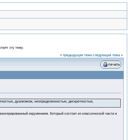
отрят эту тему.
« предыдущая тема
следующая тема »
тностью, дуализмом, неопределенностью, дискретностью,
екогерированный окружением. Который состоит из классической части и