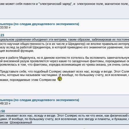
же может себя повести и "электрический заряд", и электронное поле, магнитное поле,
пьютера (по следам двухщелевого эксперимента)
33:50 »
:23
иальном уравнении объединил эти метрики, таким образом, заблокировав их постоян
осто научная общественность (и в их числе и Шредингер) не вполне правильно интерп
азу вслед за работой Шредингера, в которой приведено его знаменитое уравнение, по
ция волновой функции.
мни в работе Маделунга, но в данном контексте хотелось бы вспомнить замечательн
рой внеземной разум проявляется через какие-то загадочные фантомы, порождаемые 
роявлялась в том, что фантомы, изредка возникающие из чрева океана, уж очень силь
Представьте себе, что подобный Солярис омывает всех нас, всюду и везде. Этот Сол
ты, которые мы называем частицами. И вообще, по большому счету, вся вселенная, в
нтомами, порождаемые этим Солярисом
пьютера (по следам двухщелевого эксперимента)
49:10 »
3:50
рис омывает всех нас, всюду и везде. Этот Солярис есть ни что иное, как физическ
ми. И вообще, по большому счету, вся вселенная, все звезду и планеты, и букашки, п
рисом Шокированный