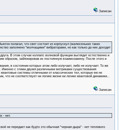
Записан
Ньютон полагал, что свет состоит из корпускул (малюсеньких таких
нство заполнено "молчащими" вибраторами, но как только до них доходит
друга. В этом случае коллапс волновой функции выглядит естественно и
м образом, заблокировав их постоянную взаимозамену. После этого и
ания, в состоянии которых атом либо излучает, либо не излучает. То же
нет. Именно с этими двумя различными метриками существования
 квантовые системы отличными от классических тел, которые ею не
м, что не соответствует ни логике жизни ни логике квантовой динамики...
Записан
 - нет.
своё не передает как будто это обычная "черная-дыра" - нет теплового