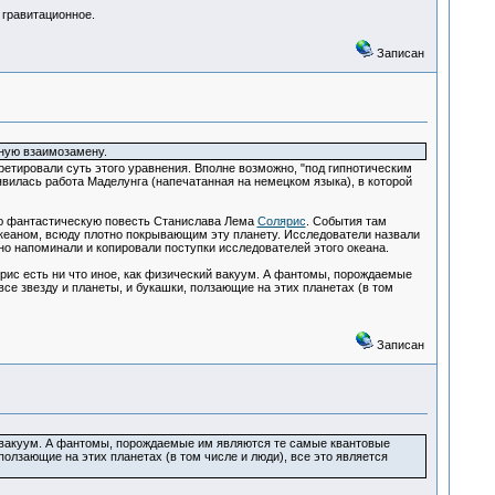
 гравитационное.
Записан
ную взаимозамену.
ретировали суть этого уравнения. Вполне возможно, "под гипнотическим
явилась работа Маделунга (напечатанная на немецком языка), в которой
ую фантастическую повесть Станислава Лема
Солярис
. События там
океаном, всюду плотно покрывающим эту планету. Исследователи назвали
но напоминали и копировали поступки исследователей этого океана.
ярис есть ни что иное, как физический вакуум. А фантомы, порождаемые
се звезду и планеты, и букашки, ползающие на этих планетах (в том
Записан
ий вакуум. А фантомы, порождаемые им являются те самые квантовые
олзающие на этих планетах (в том числе и люди), все это является