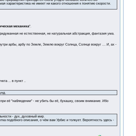
ая характеристика не имеет ни какого отношения к понятию скорости.
ическая механика
".
придуманная не естественная, не натуральная абстракция, фантазия ума.
три арбы, арбу по Земле, Землю вокруг Солнца, Солнце вокруг .... И, ах -
та ... в пункт ..
унд.
при её "наблюдении" - не убить бы её, букашку, своим внимание. Ибо
ности - дух, духовный мир.
ка подобного описания, о чём вам Урбис и толкует. Вероятность здесь -