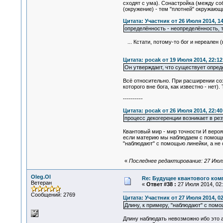
сходят с ума). Сонастройка (между со
(окружение) - тем "плотней" окружающ
Цитата: Участник от 26 Июля 2014, 14
определённость - неопределённость, точ
... Кстати, потому-то бог и нереален 
Цитата: pocak от 19 Июля 2014, 22:12
Он утверждает, что существует опред
Всё относительно. При расширении соз
которого вне бога, как известно - нет
----------
Цитата: pocak от 26 Июля 2014, 22:40
процесс декогеренции возникает в ре
Квантовый мир - мир точности И вероя
если материю мы наблюдаем с помощью
"наблюдают" с помощью линейки, а не 
«
Последнее редактирование: 27 Июля
Oleg.Ol
Re: Будущее квантового ком
Ветеран
«
Ответ #38 :
27 Июля 2014, 02:
Сообщений: 2769
Цитата: Участник от 27 Июля 2014, 02
Длину, к примеру, "наблюдают" с помо
Длину наблюдать невозможно ибо это а