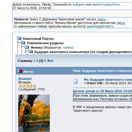
Добро пожаловать,
Гость
. Пожалуйста,
войдите
или
зарегистрируйтесь
.
07 Августа 2026, 23:59:58
Новости:
Книгу С.Доронина "Квантовая магия" читать
здесь
Материалы старого сайта "Физика Магии" доступны для просмотра
здесь
О замеченных глюках просьба писать на почту
quantmag@mail.ru
Квантовый Портал
Тематические разделы
Физика
(Модератор:
valeriy
)
Будущее квантового компьютера (по следам двухщелевого
Страниц:
1
2
[
3
]
4
Все
Тема: Будущее квантового компьюте
Автор
Quangel
Re: Будущее квантового ком
Ветеран
«
Ответ #30 :
26 Июля 2014, 09:
Сообщений: 7733
Цитата: pocak от 25 Июля 2014, 23:16
При этом, формально, живые существ
нелокальностью. Поэтому осталось то
В "КМ" и предложена именно такая сис
"квантового ореола".