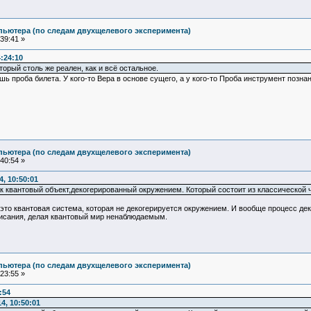
пьютера (по следам двухщелевого эксперимента)
39:41 »
:24:10
торый столь же реален, как и всё остальное.
 лишь проба билета. У кого-то Вера в основе сущего, а у кого-то Проба инструмент позна
пьютера (по следам двухщелевого эксперимента)
40:54 »
4, 10:50:01
 квантовый объект,декогерированный окружением. Который состоит из классической ча
- это квантовая система, которая не декогерируется окружением. И вообще процесс де
писания, делая квантовый мир ненаблюдаемым.
пьютера (по следам двухщелевого эксперимента)
23:55 »
:54
4, 10:50:01