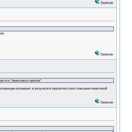
Записан
ния.
Записан
сти и "квантового ореола".
когеренции возникает в результате вероятностного описания квантовой
Записан