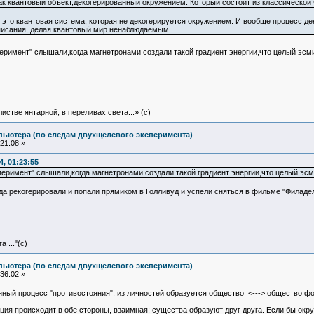
 квантовый объект,декогерированный окружением. Который состоит из классической ч
- это квантовая система, которая не декогерируется окружением. И вообще процесс де
писания, делая квантовый мир ненаблюдаемым.
еримент" слышали,когда магнетронами создали такой градиент энергии,что целый э
истве янтарной, в переливах света...» (c)
пьютера (по следам двухщелевого эксперимента)
21:08 »
4, 01:23:55
еримент" слышали,когда магнетронами создали такой градиент энергии,что целый эс
а рекогерировали и попали прямиком в Голливуд и успели сняться в фильме "Филадел
 ..."(с)
пьютера (по следам двухщелевого эксперимента)
36:02 »
ный процесс "противостояния": из личностей образуется общество <---> общество форм
нция происходит в обе стороны, взаимная: существа образуют друг друга. Если бы окру