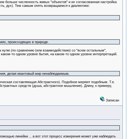
 Чем больше численность живых "объектов" и их согласованная настройка
сть, дух). Тем самым опять возвращаемся к диалектике:
ниях, происходящих в природе.
а нулю (по сравнению (или взаимодействию) со "всем остальным",
на каком-то одном уровне бытия, на каком-то одном уровне интерпретаций.
сания, делая квантовый мир ненаблюдаемым.
ическая составляющая Абстрактного). Подобное меряют подобным. Т.е.
страктных средств (душа, абстрактное мышление). Длину, к примеру,
Записан
помощью линейки ... а вот этот процесс измерения может уже наблюдать