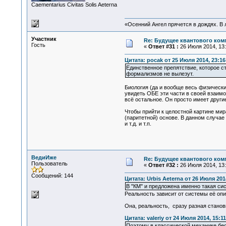
Сaementarius Civitas Solis Aeterna
«Осенний Ангел прячется в дождях. В л
Участник
Re: Будущее квантового ком
Гость
«
Ответ #31 :
26 Июля 2014, 13:
Цитата: pocak от 25 Июля 2014, 23:16
Единственное препятствие, которое ст
формализмов не вылезут.
Биология (да и вообще весь физическ
увидеть ОБЕ эти части в своей взаимос
всё остальное. Он просто имеет други
Чтобы прийти к целостной картине ми
(паритетной) основе. В данном случае
и т.д. и т.п.
ВедиИже
Re: Будущее квантового ком
Пользователь
«
Ответ #32 :
26 Июля 2014, 13:
Сообщений: 144
Цитата: Urbis Aeterna от 26 Июля 201
В "КМ" и предложена именно такая си
Реальность зависит от системы её оп
Она, реальность, сразу разная станов
Цитата: valeriy от 24 Июля 2014, 15:11
Поэтому в классической механике бе