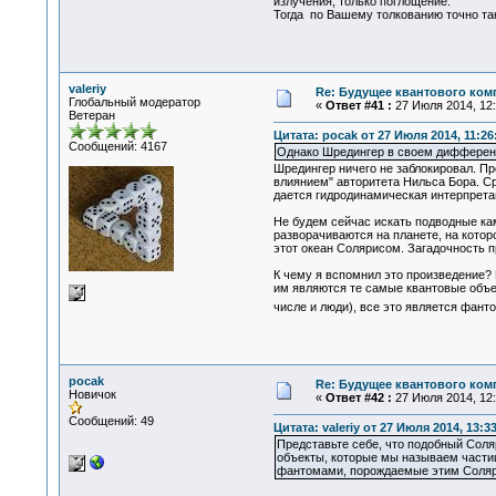
излучения, только поглощение.
Тогда по Вашему толкованию точно так
valeriy
Re: Будущее квантового ком
Глобальный модератор
«
Ответ #41 :
27 Июля 2014, 12:
Ветеран
Цитата: pocak от 27 Июля 2014, 11:26
Сообщений: 4167
Однако Шредингер в своем дифференц
Шредингер ничего не заблокировал. Пр
влиянием" авторитета Нильса Бора. Ср
дается гидродинамическая интерпрета
Не будем сейчас искать подводные ка
разворачиваются на планете, на кото
этот океан Солярисом. Загадочность п
К чему я вспомнил это произведение? 
им являются те самые квантовые объек
числе и люди), все это является фа
pocak
Re: Будущее квантового ком
Новичок
«
Ответ #42 :
27 Июля 2014, 12:
Сообщений: 49
Цитата: valeriy от 27 Июля 2014, 13:3
Представьте себе, что подобный Соля
объекты, которые мы называем частица
фантомами, порождаемые этим Соля