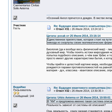
Сaementarius Civitas
Solis Aeterna
«Осенний Ангел прячется в дождях. В листве янтарн
Участник
Re: Будущее квантового компьютера (по
Гость
«
Ответ #31 :
26 Июля 2014, 13:24:10 »
Цитата: pocak от 25 Июля 2014, 23:16:14
Единственное препятствие, которое стоит на пути 
никогда из скорлупы своих математических форм
Биология (да и вообще весь физический мир) - л
духовный мир. Чтобы понять истоки мироздания н
попытка подобного описания, о чём вам Урбис и тол
просто имеет другие характеристики бытия, к кот
Чтобы прийти к целостной картине мира, необходи
рождаются парами противоположностей на равной 
материя - дух, классика - квантовое описание, опре
ВедиИже
Re: Будущее квантового компьютера (по
Пользователь
«
Ответ #32 :
26 Июля 2014, 13:30:35 »
Сообщений: 144
Цитата: Urbis Aeterna от 26 Июля 2014, 10:50:01
В "КМ" и предложена именно такая система описа
Реальность зависит от системы её описания?
Она, реальность, сразу разная становится, когда 