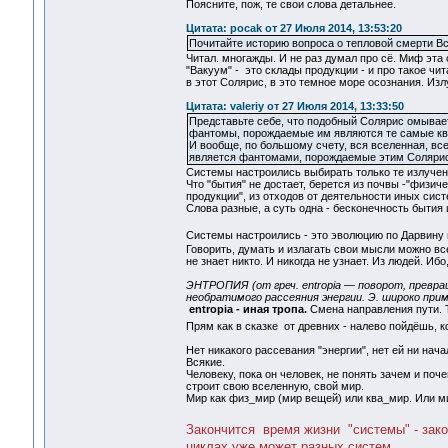
Поясните, пож, те свои слова детальнее.
Цитата: pocak от 27 Июля 2014, 13:53:20
Почитайте историю вопроса о тепловой смерти Вс
Читал. многажды. И не раз думал про сё. Миф эта
"Вакуум" - это склады продукции - и про такое чит
в этот Солярис, в это темное море осознания. Из
Цитата: valeriy от 27 Июля 2014, 13:33:50
Представьте себе, что подобный Солярис омывает 
фантомы, порождаемые им являются те самые кв
И вообще, по большому счету, вся вселенная, все 
является фантомами, порождаемые этим Соляри
Системы настроились выбирать только те излучен
Что "бытия" не достает, берется из почвы -"физич
продукции", из отходов от деятельности иных сис
Слова разные, а суть одна - бесконечность бытия 
Системы настроились - это эволюцию по Дарвину 
Говорить, думать и излагать свои мысли можно всем
не знает никто. И никогда не узнает. Из людей. Ибо
ЭНТРОПИЯ (от греч. entropia — поворот, превра
необратимого рассеяния энергии. Э. широко при
entropia - иная тропа.
Смена направления пути. Т
Прям как в сказке от древних - налево пойдёшь, 
Нет никакого рассевания "энергии", нет ей ни нач
Всякие.
Человеку, пока он человек, не понять зачем и поче
строит свою вселенную, свой мир.
Мир как физ_мир (мир вещей) или ква_мир. Или м
Закончится время жизни "системы" - зако
циклах уже может разных систем.