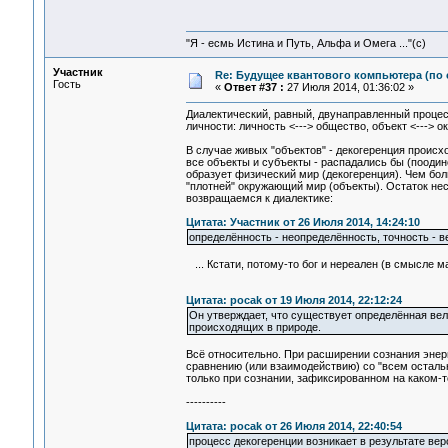
"Я - есмь Истина и Путь, Альфа и Омега ..."(с)
Участник
Re: Будущее квантового компьютера (по
Гость
«
Ответ #37 :
27 Июля 2014, 01:36:02 »
Диалектический, равный, двунаправленный процес
личности: личность <---> общество, объект <---> ок
В случае живых "объектов" - декогеренция происхо
все объекты и субъекты - распадались бы (поодино
образует физический мир (декогеренция). Чем бол
"плотней" окружающий мир (объекты). Остаток нес
возвращаемся к диалектике:
Цитата: Участник от 26 Июля 2014, 14:24:10
определённость - неопределённость, точность - вер
... Кстати, потому-то бог и нереален (в смысле м
Цитата: pocak от 19 Июля 2014, 22:12:24
Он утверждает, что существует определённая вел
происходящих в природе.
Всё относительно. При расширении сознания энерг
сравнению (или взаимодействию) со "всем остальны
только при сознании, зафиксированном на каком-т
----------
Цитата: pocak от 26 Июля 2014, 22:40:54
процесс декогеренции возникает в результате вер