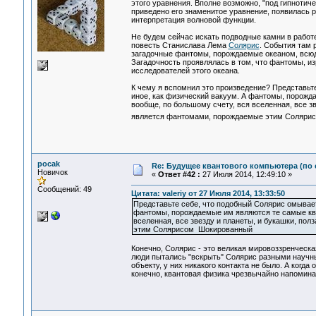
этого уравнения. Вполне возможно, "под гипнотич
приведено его знаменитое уравнение, появилась р
интерпретация волновой функции.
Не будем сейчас искать подводные камни в работ
повесть Станислава Лема
Солярис
. События там 
загадочные фантомы, порождаемые океаном, всюд
Загадочность проявлялась в том, что фантомы, из
исследователей этого океана.
К чему я вспомнил это произведение? Представьте
иное, как физический вакуум. А фантомы, порожд
вообще, по большому счету, вся вселенная, все зв
является фантомами, порождаемые этим Соляр
pocak
Re: Будущее квантового компьютера (по
Новичок
«
Ответ #42 :
27 Июля 2014, 12:49:10 »
Сообщений: 49
Цитата: valeriy от 27 Июля 2014, 13:33:50
Представьте себе, что подобный Солярис омывает 
фантомы, порождаемые им являются те самые ква
вселенная, все звезду и планеты, и букашки, пол
этим Солярисом Шокированный
Конечно, Солярис - это великая мировоззренческа
люди пытались "вскрыть" Солярис разными научны
объекту, у них никакого контакта не было. А когда
конечно, квантовая физика чрезвычайно напомина