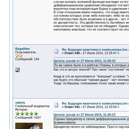
случае коллапс волновой функции выглядит естес
дифференциальном уравнении объединил эти метри
вероятностная интерпретация Борна и удивления 
В этом отношении важно помнить, что когда квант
состоянии которых атом либо излучает, либо не из
обстоятельствах было возможно а в других - нет
их дискретность. Эта двойственность бытийных м
классических тел, которые ею не обладают. Однак
наполовину мертвым, что не соответствует ни лог
ВедиИже
Re: Будущее квантового компьютера (по
Пользователь
«
Ответ #40 :
27 Июля 2014, 12:29:47 »
Сообщений: 144
Цитата: pocak от 27 Июля 2014, 11:26:23
То же самое было и в работах Планка, в которых и
Как это в натуре земной? Про такое "состояние" не
Когда ж это не выполняются "внешние" условие: "н
как будто это обычная "черная-дыра" - нет теплов
Тогда по Вашему толкованию точно также может се
valeriy
Re: Будущее квантового компьютера (по
Глобальный модератор
«
Ответ #41 :
27 Июля 2014, 12:33:50 »
Ветеран
Цитата: pocak от 27 Июля 2014, 11:26:23
Сообщений: 4167
Однако Шредингер в своем дифференциальном ура
взаимозамену.
Шредингер ничего не заблокировал. Просто научна