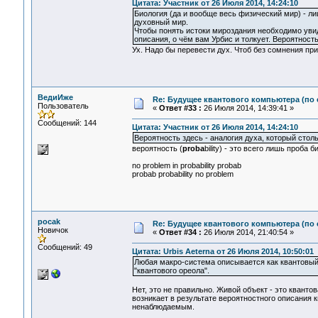
Цитата: Участник от 26 Июля 2014, 14:24:10
Биология (да и вообще весь физический мир) - 
духовный мир.
Чтобы понять истоки мироздания необходимо увид
описания, о чём вам Урбис и толкует. Вероятность
Ух. Надо бы перевести дух. Чтоб без сомнения при
ВедиИже
Re: Будущее квантового компьютера (по
Пользователь
«
Ответ #33 :
26 Июля 2014, 14:39:41 »
Сообщений: 144
Цитата: Участник от 26 Июля 2014, 14:24:10
Вероятность здесь - аналогия духа, который столь
вероятность (
proba
bility) - это всего лишь проба 
no problem in probability probab
probab probability no problem
pocak
Re: Будущее квантового компьютера (по
Новичок
«
Ответ #34 :
26 Июля 2014, 21:40:54 »
Сообщений: 49
Цитата: Urbis Aeterna от 26 Июля 2014, 10:50:01
Любая макро-система описывается как квантовый 
"квантового ореола".
Нет, это не правильно. Живой объект - это квант
возникает в результате вероятностного описания 
ненаблюдаемым.