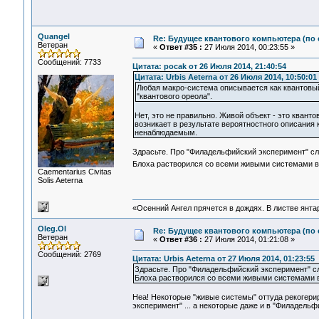
Quangel
Re: Будущее квантового компьютера (по
Ветеран
«
Ответ #35 :
27 Июля 2014, 00:23:55 »
Сообщений: 7733
Цитата: pocak от 26 Июля 2014, 21:40:54
Цитата: Urbis Aeterna от 26 Июля 2014, 10:50:01
Любая макро-система описывается как квантовый
"квантового ореола".
Нет, это не правильно. Живой объект - это квант
возникает в результате вероятностного описания 
ненаблюдаемым.
Здрасьте. Про "Филадельфийский эксперимент" сл
Блоха растворился со всеми живыми системами 
Сaementarius Civitas
Solis Aeterna
«Осенний Ангел прячется в дождях. В листве янтарн
Oleg.Ol
Re: Будущее квантового компьютера (по
Ветеран
«
Ответ #36 :
27 Июля 2014, 01:21:08 »
Сообщений: 2769
Цитата: Urbis Aeterna от 27 Июля 2014, 01:23:55
Здрасьте. Про "Филадельфийский эксперимент" сл
Блоха растворился со всеми живыми системами 
Неа! Некоторые "живые системы" оттуда рекогери
эксперимент" ... а некоторые даже и в "Филадельф