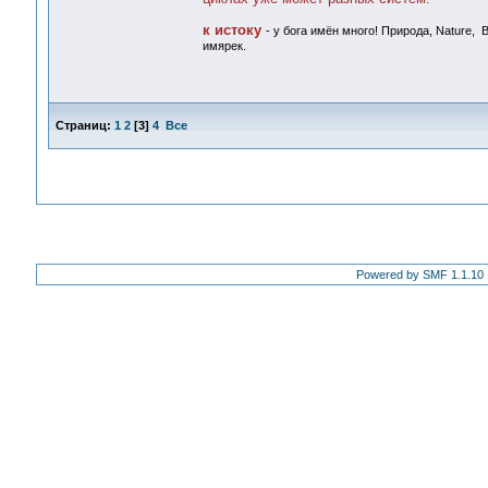
к истоку
- у бога имён много! Природа, Nature,
имярек.
Страниц:
1
2
[
3
]
4
Все
Powered by SMF 1.1.10