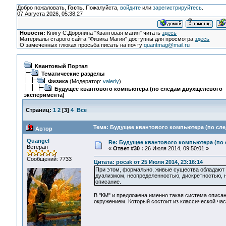
Добро пожаловать,
Гость
. Пожалуйста,
войдите
или
зарегистрируйтесь
.
07 Августа 2026, 05:38:27
Новости:
Книгу С.Доронина "Квантовая магия" читать
здесь
Материалы старого сайта "Физика Магии" доступны для просмотра
здесь
О замеченных глюках просьба писать на почту
quantmag@mail.ru
Квантовый Портал
Тематические разделы
Физика
(Модератор:
valeriy
)
Будущее квантового компьютера (по следам двухщелевого
эксперимента)
Страниц:
1
2
[
3
]
4
Все
Тема: Будущее квантового компьютера (по сле
Автор
Quangel
Re: Будущее квантового компьютера (по
Ветеран
«
Ответ #30 :
26 Июля 2014, 09:50:01 »
Сообщений: 7733
Цитата: pocak от 25 Июля 2014, 23:16:14
При этом, формально, живые существа обладают 
дуализмом, неопределенностью, дискретностью, н
описание.
В "КМ" и предложена именно такая система описа
окружением. Который состоит из классической част