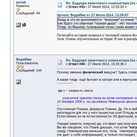
pocak
Re: Будущее квантового компьютера (по
Новичок
«
Ответ #43 :
27 Июля 2014, 12:53:20 »
Сообщений: 49
Цитата: ВедиИже от 27 Июля 2014, 13:29:47
Когда ж это не выполняются "внешние" условие: "н
как будто это обычная "черная-дыра" - нет теплов
Тогда по Вашему толкованию точно также может се
Почитайте историю вопроса о тепловой смерти Вс
тела. Очень поучительные истории. В них и раскр
ВедиИже
Re: Будущее квантового компьютера (по
Пользователь
«
Ответ #44 :
27 Июля 2014, 15:34:36 »
Сообщений: 144
Почему именно
физический
вакуум? Здесь слов
А какие тогда ещё бытуют в натуре или в виртуале
-------------
где с – скорость света.
излучения черного тела во всем интервале ч
14 декабря 1900 г. на заседании Немецкого физ
---
Постоянная Планка, формула Планка. Да. Но в ней 
нескладухи для тех у кого пушистые ухи! Откуда 
Естественно из не естественности. Из фантазии, а 
Порции (кванты энергии) да, это факт при излучен
Вы же говорили, что Планк доказал, что атом "
нагр
среду (температура меньше его, тела, температуры
(не дает о себе информации), а только поглощает,