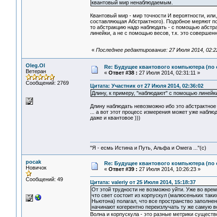
квантовый мир ненаблюдаемым.
Квантовый мир - мир точности И вероятности, или
составляющая Абстрактного). Подобное меряют по
то абстракцию надо наблюдать - с помощью абстр
линейки, а не с помощью весов, т.к. это совершен
«
Последнее редактирование: 27 Июля 2014, 02:2
Oleg.Ol
Re: Будущее квантового компьютера (по
Ветеран
«
Ответ #38 :
27 Июля 2014, 02:31:11 »
Сообщений: 2769
Цитата: Участник от 27 Июля 2014, 02:36:02
Длину, к примеру, "наблюдают" с помощью линейки 
Длину наблюдать невозможно ибо это абстрактное
... а вот этот процесс измерения может уже наблюд
даже и квантовое )))
"Я - есмь Истина и Путь, Альфа и Омега ..."(с)
pocak
Re: Будущее квантового компьютера (по
Новичок
«
Ответ #39 :
27 Июля 2014, 10:26:23 »
Сообщений: 49
Цитата: valeriy от 25 Июля 2014, 15:18:37
От этой трудности не возможно уйти. Уже во врем
что свет состоит из корпускул (малюсеньких таки
Ньютона) полагал, что все пространство заполнен
начинают когерентно переизлучать ту же самую в
Волна и корпускула - это разные метрики существ