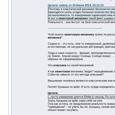
Цитата: valeriy от 24 Июля 2014, 15:11:14
Поэтому в классической механике бесконечно-ма
приходится сколь угодно большое количество флу
не выполняется, то измеряемая характеристика не
А вот в
квантовой механике
такой финт ушами н
Реальность - она бытует на базе классической ме
-----------------------------------------------------
Чтоб понять
квантовую механику
нужно ли рассу
механика
".
Скорость - это путь, чем-то измеренный, делённый
естественная, не натуральная абстракция, фантаз
Тогда и сама скорость - фикция, неопределённост
по Земле, Землю вокруг Солнца, Солнце вокруг ....
образно не сформирована.
Это
классика
со своей механикой.
А как
квантовая
механика "видит" передвижение 
Событие зависит от его метода описания?
Мышление человека является классическим или 
Ползёт букашка по арбе. И есть нужда определить е
Цитата:
...пусть измерение длится (Delta t) секунд. По су
Знать букашка на арбе сама себе на уме.
Она как истина, не придуманная реальность макро
"наблюдении" - не убить бы её, букашку, своим вни
объект может погубить.