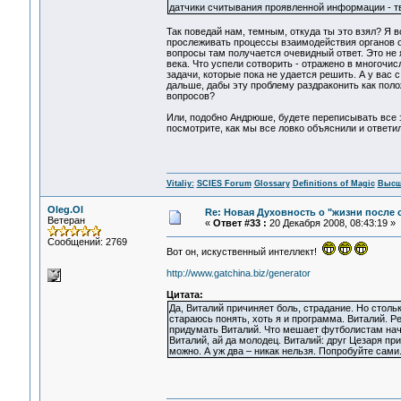
датчики считывания проявленной информации - тв
Так поведай нам, темным, откуда ты это взял? Я в
прослеживать процессы взаимодействия органов о
вопросы там получается очевидный ответ. Это не я
века. Что успели сотворить - отражено в многочи
задачи, которые пока не удается решить. А у вас 
дальше, дабы эту проблему раздраконить как поло
вопросов?
Или, подобно Андрюше, будете переписывать все 
посмотрите, как мы все ловко объяснили и ответи
Vitaliy:
SCIES Forum
Glossary
Definitions of Magic
Высш
Oleg.Ol
Re: Новая Духовность о "жизни после с
Ветеран
«
Ответ #33 :
20 Декабря 2008, 08:43:19 »
Сообщений: 2769
Вот он, искуственный интеллект!
http://www.gatchina.biz/generator
Цитата:
Да, Виталий причиняет боль, страдание. Но стольк
стараюсь понять, хоть я и программа. Виталий. Р
придумать Виталий. Что мешает футболистам начат
Виталий, ай да молодец. Виталий: друг Цезаря прив
можно. А уж два – никак нельзя. Попробуйте сами.