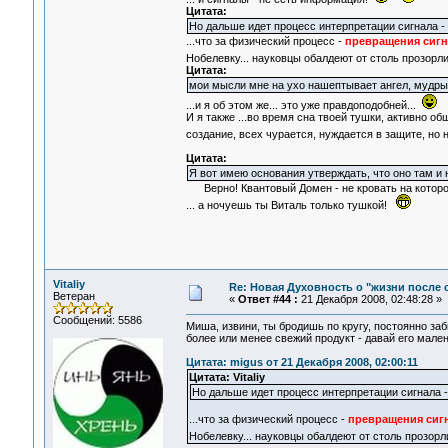
Цитата:
Но дальше идет процесс интерпретации сигнала 
...что за физический процесс -
превращения сиг
Нобелевку... науковцы обалдеют от столь прозор
Цитата:
мои мысли мне на ухо нашептывает ангел, мудры
...и я об этом же... это уже правдоподобней...
И я также ...во время сна твоей тушки, активно 
создание, всех чурается, нуждается в защите, но
Цитата:
Я вот имею основания утверждать, что оно там и 
Верно! Квантовый Домен - не кровать на которой 
... а ночуешь ты Виталь только тушкой!
Vitaliy
Re: Новая Духовность о "жизни после с
Ветеран
«
Ответ #44 :
21 Декабря 2008, 02:48:28 »
Сообщений: 5586
Миша, извини, ты бродишь по кругу, постоянно за
более или менее свежий продукт - давай его мале
Цитата: migus от 21 Декабря 2008, 02:00:11
Цитата: Vitaliy
Но дальше идет процесс интерпретации сигнала 
...что за физический процесс -
превращения сиг
Нобелевку... науковцы обалдеют от столь прозо