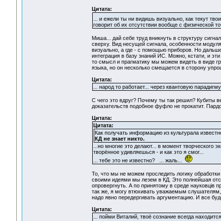
Цитата:
... и ежели ты ни видишь визуально, как текут твои
говорит об их отсутствии вообще с физической то
Миша... дай себе труд вникнуть в структуру сигна
сверху. Вид несущей сигнала, особенности модуля
визуально, а где - с помощью приборов. Но дальш
интеграция в базу знаний ИС. Можно, кстати, и эт
то смысл и прагматику мы можем видеть в виде гр
языка, но он несколько смещается в сторону упро
Цитата:
... народ то работает... через квантовую парадигму
С чего это вдруг? Почему ты так решил? Кубиты 
доказательств подобное фуфло не прокатит. Пардон
Цитата:
Цитата:
Как получать информацию из культурала известно
КД не знает никто.
...но многие это делают... в момент творческого 
творённое удивляешься - и как это я смог...
... тебе это не известно? ... жаль...
То, что мы не можем проследить логику обработки
своими идеями мы лезем в КД. Это полнейшая отсе
опровергнуть. А по принятому в среде науковців 
так же, я могу втюхивать уважаемым слушателям,
надо явно передергивать аргументацию. И все буде
Цитата:
... пойми Виталий, твоё сознание всегда находитс