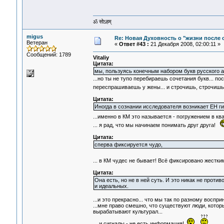
ॐ सोऽहम्
migus
Re: Новая Духовность о "жизни после с
Ветеран
«
Ответ #43 :
21 Декабря 2008, 02:00:11 »
Сообщений: 1789
Vitaliy
Цитата:
мы, пользуясь конечным набором букв русского а
...но ты не тупо перебираешь сочетания букв... 
переспрашиваешь у жены... и строчишь, строчишь
Цитата:
Иногда в сознании исследователя возникает ЕН г
...именно в КМ это называется - погружением в кв
... я рад, что мы начинаем понимать друг друга!
Цитата:
сперва фиксируется чудо,
... в КМ чудес не бывает! Всё фиксировано жес
Цитата:
Она есть, но не в ней суть. И это никак не проти
и идеальных.
...и это прекрасно... что мы так по разному воспр
...мне право смешно, что существуют люди, котор
вырабатывают культурал...
... и сигналы - не есть информация!