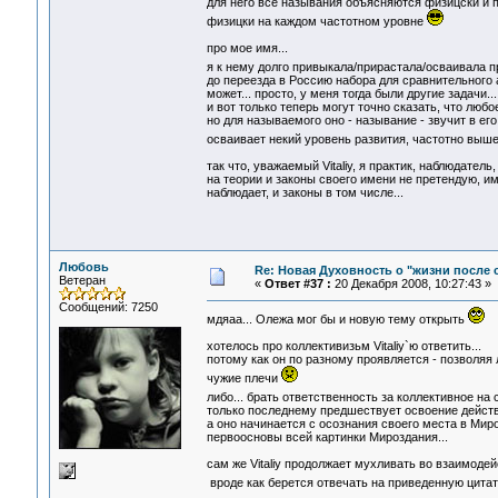
для него все называния объясняются физицски и п
физицки на каждом частотном уровне
про мое имя...
я к нему долго привыкала/прирастала/осваивала п
до переезда в Россию набора для сравнительного а
может... просто, у меня тогда были другие задачи...
и вот только теперь могут точно сказать, что лю
но для называемого оно - называние - звучит в ег
осваивает некий уровень развития, частотно выше
так что, уважаемый Vitaliy, я практик, наблюдатель
на теории и законы своего имени не претендую, им
наблюдает, и законы в том числе...
Любовь
Re: Новая Духовность о "жизни после с
Ветеран
«
Ответ #37 :
20 Декабря 2008, 10:27:43 »
Сообщений: 7250
мдяаа... Олежа мог бы и новую тему открыть
хотелось про коллективизьм Vitaliy`ю ответить...
потому как он по разному проявляется - позволяя 
чужие плечи
либо... брать ответственность за коллективное на
только последнему предшествует освоение действа 
а оно начинается с осознания своего места в Мир
первоосновы всей картинки Мироздания...
сам же Vitaliy продолжает мухливать во взаимодейс
вроде как берется отвечать на приведенную цитату,