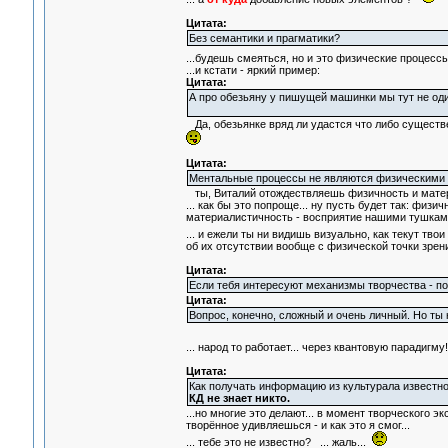
Цитата:
Без семантики и прагматики?
...будешь смеяться, но и это физические процессы
...и кстати - яркий пример:
Цитата:
А про обезьяну у пишущей машинки мы тут не оди
Да, обезьянке вряд ли удастся что либо существе
Цитата:
Ментальные процессы не являются физическими
ты, Виталий отождествляешь физичность и матери
... как бы это попроще... ну пусть будет так: физ
материалистичность - восприятие нашими тушками
... и ежели ты ни видишь визуально, как текут твои
об их отсутствии вообще с физической точки зрен
Цитата:
Если тебя интересуют механизмы творчества - по
Цитата:
Вопрос, конечно, сложный и очень личный. Но ты 
... народ то работает... через квантовую парадигму
Цитата:
Как получать информацию из культурала известно 
КД не знает никто.
...но многие это делают... в момент творческого э
творённое удивляешься - и как это я смог...
... тебе это не известно? ... жаль...