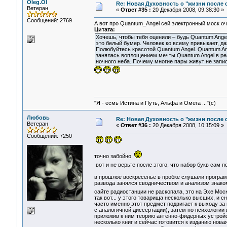
Oleg.Ol
Re: Новая Духовность о "жизни после с
Ветеран
«
Ответ #35 :
20 Декабря 2008, 09:38:30 »
Сообщений: 2769
А вот про Quantum_Angel сей электронный моск оч
Цитата:
Хочешь, чтобы тебя оценили – будь Quantum Ange
это белый бумер. Человек ко всему привыкает, даж
Полюбуйтесь красотой Quantum Angel. Quantum An
занялась воплощением мечты Quantum Angel в реа
ночного неба. Почему многие пары живут не запис
"Я - есмь Истина и Путь, Альфа и Омега ..."(с)
Любовь
Re: Новая Духовность о "жизни после с
Ветеран
«
Ответ #36 :
20 Декабря 2008, 10:15:09 »
Сообщений: 7250
точно забойно
вот и не верьте после этого, что набор букв сам 
в прошлое воскресенье в пробке слушали программ
развода занялся сводничеством и анализом знаком
сайте радиостанции не раскопала, это на Эхе Мос
так вот... у этого товарища несколько высших, и
часто именно этот предмет подвигает к выходу за 
с аналогичной диссертации), затем по психологии 
приложив к ним теорию антенно-фидерных устройств
несколько книг и сейчас готовится к изданию новая.