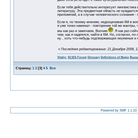
Если тебя действительно интересует лингвистика
литературу. Эта предметная область не нуждается 
приложений, а в случае человеческого сознания - 
Если я, по твоему мнению, недооцениваю КМ в вопр
я уже тонко намекал - повторение той же мантры,
мы как раз и замечаем. Воочию
. Я как раз се
чем, как я надеялся, найти в КМ. Но, согласен, по
ну... хоть что-нибудь подтвержающее неуемные и 
«
Последнее редактирование: 21 Декабря 2008, 11:
Vitaliy:
SCIES Forum
Glossary
Definitions of Magic
Высш
Страниц:
1
2
[
3
]
4
5
Все
Powered by SMF 1.1.10