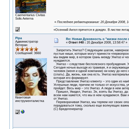
Сaementarius Civitas
Solis Aeterna
«
Последнее редактирование: 20 Декабря 2008, 1
«Осенний Ангел прячется в дождях. В листве янтарн
Pipa
Re: Новая Духовность о "жизни после с
Администратор
«
Ответ #40 :
20 Декабря 2008, 13:58:47 »
Ветеран
Запретить Унитаз? Следующим шагом, наверное, б
Сообщений: 3660
пустые ниши, которые могут принести «первопрохо
мы видим мир, в котором грань между Унитаз и че
нуждаются.
Унитаз – следствие бесполезного пробуждения. Ун
Сегодня ночью выходя из трамвая, я и окружающие
человек (меня и одной компании) ни кому до него
(спать). Да, жизнь, как она есть. Унитаз материал
которая его формирует.
Представление Унитаз клиенту – это один из наи
Успешные люди, причем не только от искусства, ум
пройдет. Весь мир – это Унитаз. А люди в нем акте
Пришел, Увидел, Унитаз. Эх, взять бы Унитаз, да 
всем нам кажется, что мы в нем нуждаемся. Вам не
Квантовая
от Унитаз.
инструменталистка
Переворачивая Унитаз, мы теряем ног своих опор
порадоваться тому, сколько еще волнующих важных
(C) Бредогенератор