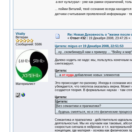
а вот культурал - уже как рамки ограничений, тол
... пойми Виталий, твоё сознание всегда находится
датчики считывания проявленной информации - тво
Vitaliy
Re: Новая Духовность о "жизни после с
Ветеран
«
Ответ #32 :
19 Декабря 2008, 23:47:26 »
Сообщений: 5586
Цитата: migus от 19 Декабря 2008, 22:51:53
...ну...скомбинируй нам к примеру ... "Войну и мир
Далеко ходить не надо: мы, пользуясь конечным на
синтезирует.
Цитата:
... а
от куда
добавление новых элементов
Это происходит по-разному. Иногда в сознании исс
Материалист
убеждается, что гипотеза оказалась верна. Может
создается теория. В формальных науках - там с
Цитата:
Цитата:
Без семантики и прагматики?
...будешь смеяться, но и это физические процесс
Семантика и прагматика - действительно идеальн
деятельностью. Мы их изучаем как таковые, абсо
скоростью сигнала в нейронах и т.п. материальной
концепции, где материя - основа как физических п