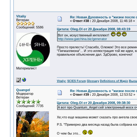
Vitaliy
Re: Новая Духовность о "жизни после с
Ветеран
«
Ответ #38 :
20 Декабря 2008, 11:46:18 »
Сообщений: 5586
Цитата: Oleg.Ol от 20 Декабря 2008, 08:43:19
Вот он, искуственный интеллект!
http://www.gatchina.biz/generator
Просто прелесть! Спасибо, Олежек! Это все ремин
"Пигмаллиона"... И это иллюстрация той же идеи, 
правильное объяснение дал. ЗдОрово, конечно!
Материалист
Vitaliy:
SCIES Forum
Glossary
Definitions of Magic
Высш
Quangel
Re: Новая Духовность о "жизни после с
Модератор
«
Ответ #39 :
20 Декабря 2008, 12:53:52 »
Ветеран
Цитата: Oleg.Ol от 20 Декабря 2008, 09:38:30
Сообщений: 7735
А вот про Quantum_Angel сей электронный моск о
Хе,что еще машина может сказать про ангела своег
P.S. "Примерно два месяца назад была собрана ко
О чем бы это...