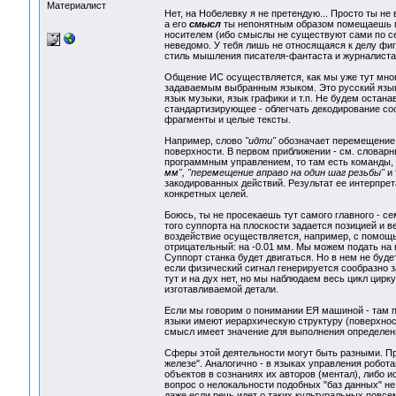
Материалист
Нет, на Нобелевку я не претендую... Просто ты не
а его
смысл
ты непонятным образом помещаешь в К
носителем (ибо смыслы не существуют сами по се
неведомо. У тебя лишь не относящаяся к делу фи
стиль мышления писателя-фантаста и журналиста
Общение ИС осуществляется, как мы уже тут мно
задаваемым выбранным языком. Это русский язык
язык музыки, язык графики и т.п. Не будем остана
стандартизирующее - облегчать декодирование со
фрагменты и целые тексты.
Например, слово
"идти"
обозначает перемещение 
поверхности. В первом приближении - см. словар
программным управлением, то там есть команды,
мм", "перемещение вправо на один шаг резьбы"
и 
закодированных действий. Результат ее интерпрет
конкретных целей.
Боюсь, ты не просекаешь тут самого главного - 
того суппорта на плоскости задается позицией и 
воздействие осуществляется, например, с помощь
отрицательный: на -0.01 мм. Мы можем подать на
Суппорт станка будет двигаться. Но в нем не буд
если физический сигнал генерируется сообразно 
тут и на дух нет, но мы наблюдаем весь цикл цир
изготавливаемой детали.
Если мы говорим о понимании ЕЯ машиной - там п
языки имеют иерархическую структуру (поверхност
смысл имеет значение для выполнения определенн
Сферы этой деятельности могут быть разными. Пр
железе". Аналогично - в языках управления робота
объектов в сознаниях их авторов (ментал), либо 
вопрос о нелокальности подобных "баз данных" не
даже если речь идет о таких культуральных повс