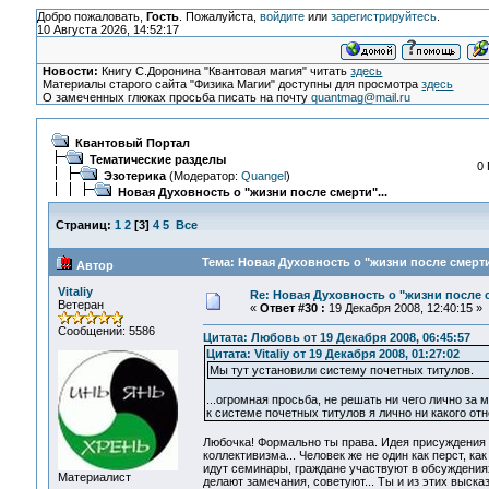
Добро пожаловать,
Гость
. Пожалуйста,
войдите
или
зарегистрируйтесь
.
10 Августа 2026, 14:52:17
Новости:
Книгу С.Доронина "Квантовая магия" читать
здесь
Материалы старого сайта "Физика Магии" доступны для просмотра
здесь
О замеченных глюках просьба писать на почту
quantmag@mail.ru
Квантовый Портал
Тематические разделы
0 
Эзотерика
(Модератор:
Quangel
)
Новая Духовность о "жизни после смерти"...
Страниц:
1
2
[
3
]
4
5
Все
Тема: Новая Духовность о "жизни после смерти"
Автор
Vitaliy
Re: Новая Духовность о "жизни после с
Ветеран
«
Ответ #30 :
19 Декабря 2008, 12:40:15 »
Сообщений: 5586
Цитата: Любовь от 19 Декабря 2008, 06:45:57
Цитата: Vitaliy от 19 Декабря 2008, 01:27:02
Мы тут установили систему почетных титулов.
...огромная просьба, не решать ни чего лично за м
к системе почетных титулов я лично ни какого отн
Любочка! Формально ты права. Идея присуждения т
коллективизма... Человек же не один как перст, ка
идут семинары, граждане участвуют в обсуждениях
Материалист
делают замечания, советуют... Ты и из этих выск