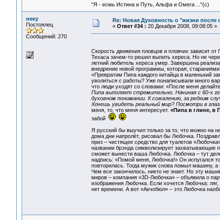
"Я - есмь Истина и Путь, Альфа и Омега ..."(с)
неку
Re: Новая Духовность о "жизни после с
Постоялец
«
Ответ #34 :
20 Декабря 2008, 09:08:05 »
Сообщений: 270
Скорость движения пловцов и пловчих зависит от П
Техаса зачем-то решил выпить хереса. Но не через
летний любитель хереса умер. Завершена реализ
внедрение новой программы, которая, стараниями
«Превратим Пипа каждого китайца в маленький зав
уволиться с работы? Уже понаписывали много вари
что люди уходят со словами: «После меня делайте 
Пипа выполяет стремительно. Начиная с 60-х гг
духовном понимании. К сожалению, за редким сл
Хочешь увидеть реальный мир? Посмотри в глаз
меня, то, что меня интересует.
«Пипа в глине, в 
забой
Я русский бы выучил только за то, что можно на 
дома дни напролёт, рисовал бы Любочка. Поздрав
приз – чистящее средство для туалетов «Любочка
названии брэнда символизирует захватывающие п
сможет вынести ваша Любочка. Любочка – тут дело
надпись: «Помой меня, Любочка!» Он испугался то
повторилась. Тогда мужик снова помыл машину, а 
Чем все закончилось, никто не знает. Hо эту маш
миров – компания «3D-Любочка» – объявила о па
изображения Любочка. Если хочется Любочка: ляг, 
нет времени. А вот «Акчобюл» – это Любочка наобо