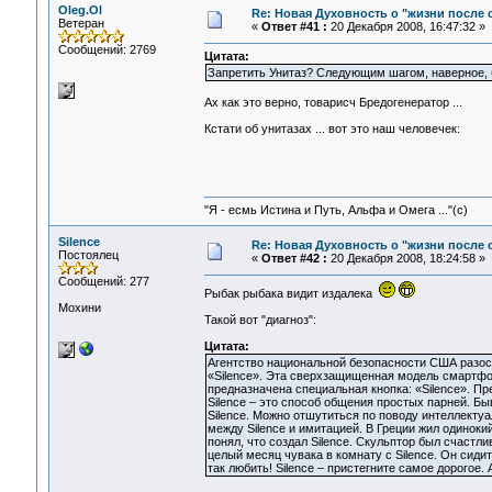
Oleg.Ol
Re: Новая Духовность о "жизни после с
Ветеран
«
Ответ #41 :
20 Декабря 2008, 16:47:32 »
Сообщений: 2769
Цитата:
Запретить Унитаз? Следующим шагом, наверное, б
Ах как это верно, товарисч Бредогенератор ...
Кстати об унитазах ... вот это наш человечек:
"Я - есмь Истина и Путь, Альфа и Омега ..."(с)
Silence
Re: Новая Духовность о "жизни после с
Постоялец
«
Ответ #42 :
20 Декабря 2008, 18:24:58 »
Сообщений: 277
Рыбак рыбака видит издалека
Мохини
Такой вот "диагноз":
Цитата:
Агентство национальной безопасности США разос
«Silence». Эта сверхзащищенная модель смартфон
предназначена специальная кнопка: «Silence». Пре
Silence – это способ общения простых парней. Быва
Silence. Можно отшутиться по поводу интеллекту
между Silence и имитацией. В Греции жил одиноки
понял, что создал Silence. Скульптор был счастли
целый месяц чувака в комнату с Silence. Он сидит 
так любить! Silence – пристегните самое дорогое. А