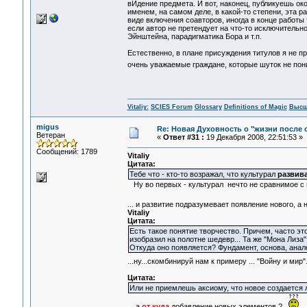
вИдение предмета. И вот, наконец, публикуешь ок
именем, на самом деле, в какой-то степени, эта 
виде включения соавторов, иногда в конце работы
если автор не претендует на что-то исключительно
Эйнштейна, парадигматика Бора и т.п.
Естественно, в плане присуждения титулов я не п
очень уважаемые граждане, которые шуток не понима
Vitaliy:
SCIES Forum
Glossary
Definitions of Magic
Высш
migus
Re: Новая Духовность о "жизни после с
Ветеран
«
Ответ #31 :
19 Декабря 2008, 22:51:53 »
Сообщений: 1789
Vitaliy
Цитата:
Тебе что - кто-то возражал, что культурал
развива
Ну во первых - культурал нечто не сравнимое с 
... и развитие подразумевает появление нового, а 
Vitaliy
Цитата:
Есть такое понятие творчество. Причем, часто эт
изобразил на полотне шедевр... Та же "Мона Лиза" 
Откуда оно появляется? Фундамент, основа, анало
...ну...скомбинируй нам к примеру ... "Войну и мир"
Цитата:
Или не приемлешь аксиому, что новое создается
... а
от куда
добавление новых элементов ?