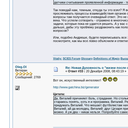
датчики считывания проявленной информации - тв
Так поведай нам, темным, откуда ты это взял? Я в
прослеживать процессы взаимодействия органов о
вопросы там получается очевидный ответ. Это не я
века. Что успели сотворить - отражено в многочи
задачи, которые пока не удается решить. А у вас 
дальше, дабы эту проблему раздраконить как поло
вопросов?
Или, подобно Андрюше, будете переписывать все 
посмотрите, как мы все ловко объяснили и ответи
Vitaliy:
SCIES Forum
Glossary
Definitions of Magic
Высш
Oleg.Ol
Re: Новая Духовность о "жизни после с
Ветеран
«
Ответ #33 :
20 Декабря 2008, 08:43:19 »
Сообщений: 2769
Вот он, искуственный интеллект!
http://www.gatchina.biz/generator
Цитата:
Да, Виталий причиняет боль, страдание. Но стольк
стараюсь понять, хоть я и программа. Виталий. Р
придумать Виталий. Что мешает футболистам начат
Виталий, ай да молодец. Виталий: друг Цезаря прив
можно. А уж два – никак нельзя. Попробуйте сами.