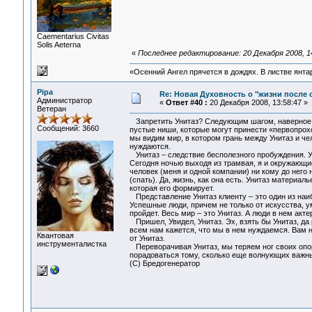
Сaementarius Civitas
Solis Aeterna
«
Последнее редактирование: 20 Декабря 2008, 1
«Осенний Ангел прячется в дождях. В листве янтарн
Pipa
Re: Новая Духовность о "жизни после с
Администратор
«
Ответ #40 :
20 Декабря 2008, 13:58:47 »
Ветеран
Запретить Унитаз? Следующим шагом, наверное, б
Сообщений: 3660
пустые ниши, которые могут принести «первопрохо
мы видим мир, в котором грань между Унитаз и че
нуждаются.
Унитаз – следствие бесполезного пробуждения. Ун
Сегодня ночью выходя из трамвая, я и окружающие
человек (меня и одной компании) ни кому до него
(спать). Да, жизнь, как она есть. Унитаз материал
которая его формирует.
Представление Унитаз клиенту – это один из наи
Успешные люди, причем не только от искусства, ум
пройдет. Весь мир – это Унитаз. А люди в нем акте
Пришел, Увидел, Унитаз. Эх, взять бы Унитаз, да 
всем нам кажется, что мы в нем нуждаемся. Вам не
Квантовая
от Унитаз.
инструменталистка
Переворачивая Унитаз, мы теряем ног своих опор
порадоваться тому, сколько еще волнующих важных
(C) Бредогенератор