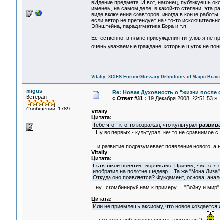
вИдение предмета. И вот, наконец, публикуешь ок
именем, на самом деле, в какой-то степени, эта 
виде включения соавторов, иногда в конце работы
если автор не претендует на что-то исключительно
Эйнштейна, парадигматика Бора и т.п.
Естественно, в плане присуждения титулов я не п
очень уважаемые граждане, которые шуток не понима
Vitaliy:
SCIES Forum
Glossary
Definitions of Magic
Высш
migus
Re: Новая Духовность о "жизни после с
Ветеран
«
Ответ #31 :
19 Декабря 2008, 22:51:53 »
Сообщений: 1789
Vitaliy
Цитата:
Тебе что - кто-то возражал, что культурал
развива
Ну во первых - культурал нечто не сравнимое с 
... и развитие подразумевает появление нового, а 
Vitaliy
Цитата:
Есть такое понятие творчество. Причем, часто эт
изобразил на полотне шедевр... Та же "Мона Лиза" 
Откуда оно появляется? Фундамент, основа, анало
...ну...скомбинируй нам к примеру ... "Войну и мир"
Цитата:
Или не приемлешь аксиому, что новое создается
... а
от куда
добавление новых элементов ?