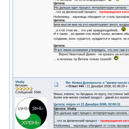
Цитата:
Но дальше идет процесс интерпретации сигнала 
...что за физический процесс -
превращения сиг
Нобелевку... науковцы обалдеют от столь прозор
Цитата:
мои мысли мне на ухо нашептывает ангел, мудры
...и я об этом же... это уже правдоподобней...
И я также ...во время сна твоей тушки, активно 
создание, всех чурается, нуждается в защите, но
Цитата:
Я вот имею основания утверждать, что оно там и 
Верно! Квантовый Домен - не кровать на которой 
... а ночуешь ты Виталь только тушкой!
Vitaliy
Re: Новая Духовность о "жизни после с
Ветеран
«
Ответ #44 :
21 Декабря 2008, 02:48:28 »
Сообщений: 5586
Миша, извини, ты бродишь по кругу, постоянно за
более или менее свежий продукт - давай его мале
Цитата: migus от 21 Декабря 2008, 02:00:11
Цитата: Vitaliy
Но дальше идет процесс интерпретации сигнала 
...что за физический процесс -
превращения сиг
Нобелевку... науковцы обалдеют от столь прозо