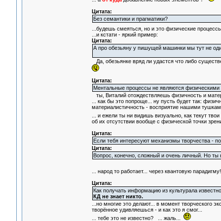
Цитата:
Без семантики и прагматики?
...будешь смеяться, но и это физические процессы
...и кстати - яркий пример:
Цитата:
А про обезьяну у пишущей машинки мы тут не оди
Да, обезьянке вряд ли удастся что либо существе
Цитата:
Ментальные процессы не являются физическими
ты, Виталий отождествляешь физичность и матери
... как бы это попроще... ну пусть будет так: физ
материалистичность - восприятие нашими тушками
... и ежели ты ни видишь визуально, как текут твои
об их отсутствии вообще с физической точки зрен
Цитата:
Если тебя интересуют механизмы творчества - по
Цитата:
Вопрос, конечно, сложный и очень личный. Но ты 
... народ то работает... через квантовую парадигму
Цитата:
Как получать информацию из культурала известно 
КД не знает никто.
...но многие это делают... в момент творческого э
творённое удивляешься - и как это я смог...
... тебе это не известно? ... жаль...