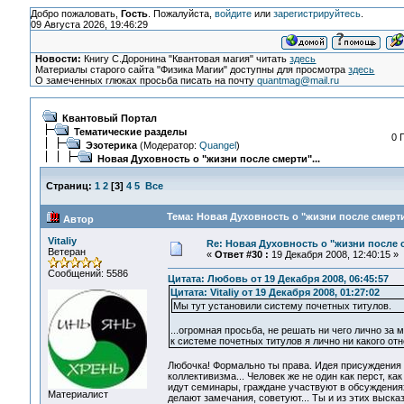
Добро пожаловать,
Гость
. Пожалуйста,
войдите
или
зарегистрируйтесь
.
09 Августа 2026, 19:46:29
Новости:
Книгу С.Доронина "Квантовая магия" читать
здесь
Материалы старого сайта "Физика Магии" доступны для просмотра
здесь
О замеченных глюках просьба писать на почту
quantmag@mail.ru
Квантовый Портал
Тематические разделы
0 
Эзотерика
(Модератор:
Quangel
)
Новая Духовность о "жизни после смерти"...
Страниц:
1
2
[
3
]
4
5
Все
Тема: Новая Духовность о "жизни после смерти"
Автор
Vitaliy
Re: Новая Духовность о "жизни после с
Ветеран
«
Ответ #30 :
19 Декабря 2008, 12:40:15 »
Сообщений: 5586
Цитата: Любовь от 19 Декабря 2008, 06:45:57
Цитата: Vitaliy от 19 Декабря 2008, 01:27:02
Мы тут установили систему почетных титулов.
...огромная просьба, не решать ни чего лично за м
к системе почетных титулов я лично ни какого отн
Любочка! Формально ты права. Идея присуждения т
коллективизма... Человек же не один как перст, ка
идут семинары, граждане участвуют в обсуждениях
Материалист
делают замечания, советуют... Ты и из этих выск