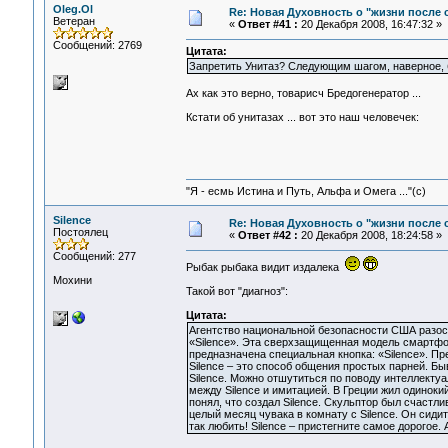
Oleg.Ol
Re: Новая Духовность о "жизни после с
Ветеран
«
Ответ #41 :
20 Декабря 2008, 16:47:32 »
Сообщений: 2769
Цитата:
Запретить Унитаз? Следующим шагом, наверное, б
Ах как это верно, товарисч Бредогенератор ...
Кстати об унитазах ... вот это наш человечек:
"Я - есмь Истина и Путь, Альфа и Омега ..."(с)
Silence
Re: Новая Духовность о "жизни после с
Постоялец
«
Ответ #42 :
20 Декабря 2008, 18:24:58 »
Сообщений: 277
Рыбак рыбака видит издалека
Мохини
Такой вот "диагноз":
Цитата:
Агентство национальной безопасности США разос
«Silence». Эта сверхзащищенная модель смартфон
предназначена специальная кнопка: «Silence». Пре
Silence – это способ общения простых парней. Быва
Silence. Можно отшутиться по поводу интеллекту
между Silence и имитацией. В Греции жил одиноки
понял, что создал Silence. Скульптор был счастли
целый месяц чувака в комнату с Silence. Он сидит 
так любить! Silence – пристегните самое дорогое. А