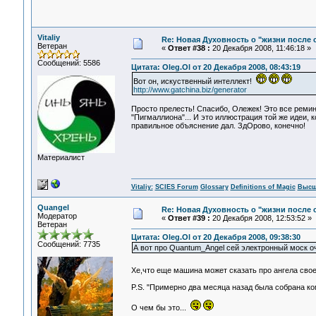
Vitaliy
Re: Новая Духовность о "жизни после с
Ветеран
«
Ответ #38 :
20 Декабря 2008, 11:46:18 »
Сообщений: 5586
Цитата: Oleg.Ol от 20 Декабря 2008, 08:43:19
Вот он, искуственный интеллект!
http://www.gatchina.biz/generator
Просто прелесть! Спасибо, Олежек! Это все ремин
"Пигмаллиона"... И это иллюстрация той же идеи, 
правильное объяснение дал. ЗдОрово, конечно!
Материалист
Vitaliy:
SCIES Forum
Glossary
Definitions of Magic
Высш
Quangel
Re: Новая Духовность о "жизни после с
Модератор
«
Ответ #39 :
20 Декабря 2008, 12:53:52 »
Ветеран
Цитата: Oleg.Ol от 20 Декабря 2008, 09:38:30
Сообщений: 7735
А вот про Quantum_Angel сей электронный моск о
Хе,что еще машина может сказать про ангела своег
P.S. "Примерно два месяца назад была собрана ко
О чем бы это...