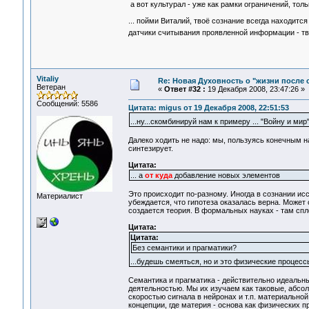
а вот культурал - уже как рамки ограничений, тол
... пойми Виталий, твоё сознание всегда находится
датчики считывания проявленной информации - тво
Vitaliy
Re: Новая Духовность о "жизни после с
Ветеран
«
Ответ #32 :
19 Декабря 2008, 23:47:26 »
Сообщений: 5586
Цитата: migus от 19 Декабря 2008, 22:51:53
...ну...скомбинируй нам к примеру ... "Войну и мир
Далеко ходить не надо: мы, пользуясь конечным на
синтезирует.
Цитата:
... а
от куда
добавление новых элементов
Это происходит по-разному. Иногда в сознании исс
Материалист
убеждается, что гипотеза оказалась верна. Может
создается теория. В формальных науках - там с
Цитата:
Цитата:
Без семантики и прагматики?
...будешь смеяться, но и это физические процесс
Семантика и прагматика - действительно идеальн
деятельностью. Мы их изучаем как таковые, абсо
скоростью сигнала в нейронах и т.п. материальной
концепции, где материя - основа как физических п