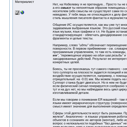
Материалист
Нет, на Нобелевку я не претендую... Просто ты не
а его
смысл
ты непонятным образом помещаешь в К
носителем (ибо смыслы не существуют сами по се
неведомо. У тебя лишь не относящаяся к делу фи
стиль мышления писателя-фантаста и журналиста
Общение ИС осуществляется, как мы уже тут мно
задаваемым выбранным языком. Это русский язык
язык музыки, язык графики и т.п. Не будем остана
стандартизирующее - облегчать декодирование со
фрагменты и целые тексты.
Например, слово
"идти"
обозначает перемещение 
поверхности. В первом приближении - см. словар
программным управлением, то там есть команды,
мм", "перемещение вправо на один шаг резьбы"
и 
закодированных действий. Результат ее интерпрет
конкретных целей.
Боюсь, ты не просекаешь тут самого главного - 
того суппорта на плоскости задается позицией и 
воздействие осуществляется, например, с помощь
отрицательный: на -0.01 мм. Мы можем подать на
Суппорт станка будет двигаться. Но в нем не буд
если физический сигнал генерируется сообразно 
тут и на дух нет, но мы наблюдаем весь цикл цир
изготавливаемой детали.
Если мы говорим о понимании ЕЯ машиной - там п
языки имеют иерархическую структуру (поверхност
смысл имеет значение для выполнения определенн
Сферы этой деятельности могут быть разными. Пр
железе". Аналогично - в языках управления робота
объектов в сознаниях их авторов (ментал), либо 
вопрос о нелокальности подобных "баз данных" не
даже если речь идет о таких культуральных повс