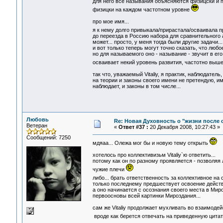
для него все называния объясняются физицски и п
физицки на каждом частотном уровне
про мое имя...
я к нему долго привыкала/прирастала/осваивала п
до переезда в Россию набора для сравнительного а
может... просто, у меня тогда были другие задачи...
и вот только теперь могут точно сказать, что лю
но для называемого оно - называние - звучит в ег
осваивает некий уровень развития, частотно выше
так что, уважаемый Vitaliy, я практик, наблюдатель
на теории и законы своего имени не претендую, им
наблюдает, и законы в том числе...
Любовь
Re: Новая Духовность о "жизни после с
Ветеран
«
Ответ #37 :
20 Декабря 2008, 10:27:43 »
Сообщений: 7250
мдяаа... Олежа мог бы и новую тему открыть
хотелось про коллективизьм Vitaliy`ю ответить...
потому как он по разному проявляется - позволяя 
чужие плечи
либо... брать ответственность за коллективное на
только последнему предшествует освоение действа 
а оно начинается с осознания своего места в Мир
первоосновы всей картинки Мироздания...
сам же Vitaliy продолжает мухливать во взаимодейс
вроде как берется отвечать на приведенную цитату,