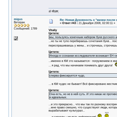
ॐ सोऽहम्
migus
Re: Новая Духовность о "жизни после с
Ветеран
«
Ответ #43 :
21 Декабря 2008, 02:00:11 »
Сообщений: 1789
Vitaliy
Цитата:
мы, пользуясь конечным набором букв русского а
...но ты не тупо перебираешь сочетания букв... 
переспрашиваешь у жены... и строчишь, строчишь
Цитата:
Иногда в сознании исследователя возникает ЕН г
...именно в КМ это называется - погружением в кв
... я рад, что мы начинаем понимать друг друга!
Цитата:
сперва фиксируется чудо,
... в КМ чудес не бывает! Всё фиксировано жес
Цитата:
Она есть, но не в ней суть. И это никак не проти
и идеальных.
...и это прекрасно... что мы так по разному воспр
...мне право смешно, что существуют люди, котор
вырабатывают культурал...
... и сигналы - не есть информация!