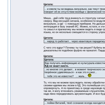
Цитата:
... и ежели ты ни видишь визуально, как текут твои
говорит об их отсутствии вообще с физической то
Миша... дай себе труд вникнуть в структуру сигна
сверху. Вид несущей сигнала, особенности модуля
визуально, а где - с помощью приборов. Но дальш
интеграция в базу знаний ИС. Можно, кстати, и эт
то смысл и прагматику мы можем видеть в виде гр
языка, но он несколько смещается в сторону упро
Цитата:
... народ то работает... через квантовую парадигму
С чего это вдруг? Почему ты так решил? Кубиты 
доказательств подобное фуфло не прокатит. Пардон
Цитата:
Цитата:
Как получать информацию из культурала известно
КД не знает никто.
...но многие это делают... в момент творческого 
творённое удивляешься - и как это я смог...
... тебе это не известно? ... жаль...
То, что мы не можем проследить логику обработки
своими идеями мы лезем в КД. Это полнейшая отсе
опровергнуть. А по принятому в среде науковців 
так же, я могу втюхивать уважаемым слушателям,
надо явно передергивать аргументацию. И все буде
Цитата:
... пойми Виталий, твоё сознание всегда находитс