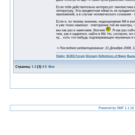
Если тебя действительно интересует лингвистика
литературу. Эта предметная область не нуждается 
приложений, а в случае человеческого сознания - 
Если я, по твоему мнению, недооцениваю КМ в вопр
я уже тонко намекал - повторение той же мантры,
мы как раз и замечаем. Воочию
. Я как раз се
чем, как я надеялся, найти в КМ. Но, согласен, по
ну... хоть что-нибудь подтвержающее неуемные и 
«
Последнее редактирование: 21 Декабря 2008, 11:
Vitaliy:
SCIES Forum
Glossary
Definitions of Magic
Высш
Страниц:
1
2
[
3
]
4
5
Все
Powered by SMF 1.1.10