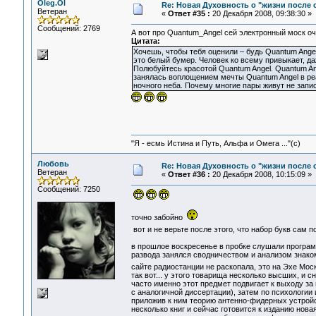
Oleg.Ol
Re: Новая Духовность о "жизни после с
Ветеран
«
Ответ #35 :
20 Декабря 2008, 09:38:30 »
Сообщений: 2769
А вот про Quantum_Angel сей электронный моск оч
Цитата:
Хочешь, чтобы тебя оценили – будь Quantum Ange
это белый бумер. Человек ко всему привыкает, даж
Полюбуйтесь красотой Quantum Angel. Quantum An
занялась воплощением мечты Quantum Angel в реа
ночного неба. Почему многие пары живут не запис
"Я - есмь Истина и Путь, Альфа и Омега ..."(с)
Любовь
Re: Новая Духовность о "жизни после с
Ветеран
«
Ответ #36 :
20 Декабря 2008, 10:15:09 »
Сообщений: 7250
точно забойно
вот и не верьте после этого, что набор букв сам 
в прошлое воскресенье в пробке слушали программ
развода занялся сводничеством и анализом знаком
сайте радиостанции не раскопала, это на Эхе Мос
так вот... у этого товарища несколько высших, и
часто именно этот предмет подвигает к выходу за 
с аналогичной диссертации), затем по психологии 
приложив к ним теорию антенно-фидерных устройств
несколько книг и сейчас готовится к изданию новая.