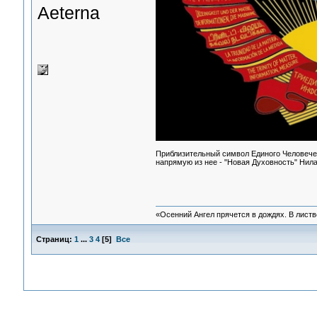
Aeterna
Приблизительный символ Единого Человечес
напрямую из нее - "Новая Духовность" Нил
«Осенний Ангел прячется в дождях. В листве
Страниц:
1
...
3
4
[
5
]
Все