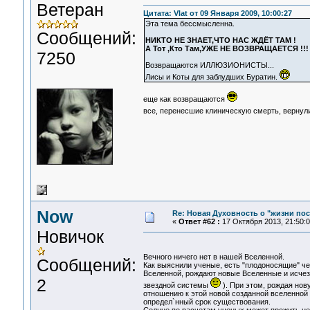
Ветеран
Цитата: Vlat от 09 Января 2009, 10:00:27
Эта тема бессмысленна.
Сообщений:
НИКТО НЕ ЗНАЕТ,ЧТО НАС ЖДЁТ ТАМ !
А Тот ,Кто Там,УЖЕ НЕ ВОЗВРАЩАЕТСЯ !!
7250
Возвращаются ИЛЛЮЗИОНИСТЫ...
Лисы и Коты для заблудших Буратин.
еще как возвращаются
все, перенесшие клиническую смерть, вернул
Now
Re: Новая Духовность о "жизни посл
«
Ответ #62 :
17 Октября 2013, 21:50:0
Новичок
Вечного ничего нет в нашей Вселенной.
Сообщений:
Как выяснили ученые, есть "плодоносящие" че
Вселенной, рождают новые Вселенные и исчезаю
2
звездной системы
). При этом, рождая нов
отношению к этой новой созданной вселенной о
определ`нный срок существования.