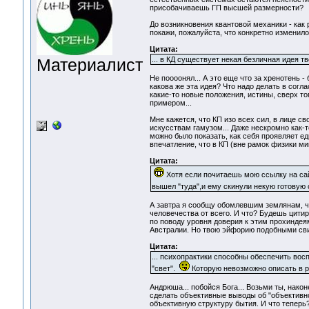
присобачиваешь ГП высшей размерности?
До возникновения квантовой механики - как 
покажи, пожалуйста, что конкретно изменилос
Цитата:
Материалист
... в КД существует некая безличная идея 
Не поооонял... А это еще что за хренотень -
какова же эта идея? Что надо делать в согл
какие-то новые положения, истины, сверх т
примером...
Мне кажется, что КП изо всех сил, в лице св
искусствам гамузом... Даже нескромно как-т
можно было показать, как себя проявляет е
впечатление, что в КП (вне рамок физики м
Цитата:
Хотя если почитаешь мою ссылку на са
вышел "туда",и ему скинули некую готовую 
А завтра я сообщу обомлевшим землянам, 
человечества от всего. И что? Будешь цитир
по поводу уровня доверия к этим прохиндея
Австралии. Но твою эйфорию подобными сви
Цитата:
... психопрактики способны обеспечить во
"свет".
Которую невозможно описать в 
Андрюша... побойся Бога... Возьми ты, нако
сделать объективные выводы об "объективной
объективную структуру бытия. И что теперь