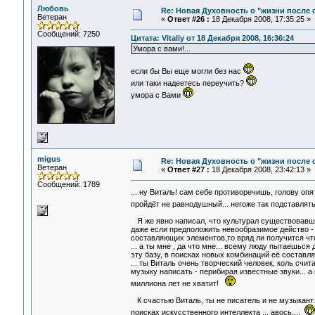
Любовь
Re: Новая Духовность о "жизни после с
Ветеран
«
Ответ #26 :
18 Декабря 2008, 17:35:25 »
Сообщений: 7250
Цитата: Vitaliy от 18 Декабря 2008, 16:36:24
Умора с вами!...
если бы Вы еще могли без нас
или таки надеетесь переучить?
умора с Вами
migus
Re: Новая Духовность о "жизни после с
Ветеран
«
Ответ #27 :
18 Декабря 2008, 23:42:13 »
Сообщений: 1789
... ну Виталь! сам себе противоречишь, голову опя
пройдёт не равнодушный... негоже так подставля
Я же явно написал, что культурал существовавший
даже если предположить невообразимое действо -
составляющих элементов,то вряд ли получится чт
... а ты мне , да что мне... всему люду пытаешьс
эту базу, в поисках новых комбинаций её составля
... ты Виталь очень творческий человек, коль счи
музыку написать - перибирая известные звуки... 
миллиона лет не хватит!
К счастью Виталь, ты не писатель и не музыкант..
поисках искусственного интеллекта ... авось....