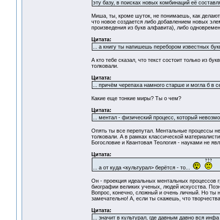
эту базу, в поисках новых комбинаций её составл
Миша, ты, кроме шуток, не понимаешь, как делают
что новое создается либо добавлением новых эле
произведения из букв алфавита), либо одновременн
Цитата:
... а книгу ты напишешь перебором известных букв
А кто тебе сказал, что текст состоит только из б
толковали.
Цитата:
... причём черепаха намного старше и могла б в себ
Какие еще тонкие миры? Ты о чем?
Цитата:
... ментал - физический процесс, который невоз
Опять ты все перепутал. Ментальные процессы не
толковали. А в рамках классической материалисти
Богословие и Квантовая Теология - науками не яв
Цитата:
... а от куда <культурал> берётся - то...
Он - проекция идеальных ментальных процессов г
биографии великих ученых, людей искусства. Позн
Вопрос, конечно, сложный и очень личный. Но ты н
замечательно! А, если ты скажешь, что творчества
Цитата:
... значит в культурал, где давным давно вся ин