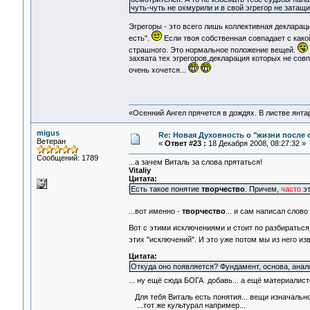
чуть-чуть не охмурили и в свой эгрегор не затащил
Эгрегоры - это всего лишь коллективная деклараци
есть".
Если твоя собственная совпадает с како
страшного. Это нормальное положение вещей.
захвата тех эгрегоров,декларация которых не совп
очень хочется...
«Осенний Ангел прячется в дождях. В листве янтарн
migus
Re: Новая Духовность о "жизни после с
Ветеран
«
Ответ #23 :
18 Декабря 2008, 08:27:32 »
Сообщений: 1789
...а зачем Виталь за слова прятаться!
Vitaliy
Цитата:
Есть такое понятие
творчество
. Причем,
часто
эт
...вот именно -
творчество
... и сам написал слово 
Вот с этими исключениями и стоит по разбираться.
этих "исключений". И это уже потом мы из него из
Цитата:
Откуда оно появляется? Фундамент, основа, анало
... ну ещё сюда БОГА добавь... а ещё материалис
Для тебя Виталь есть понятия... вещи изначально
...тот же культурал например...