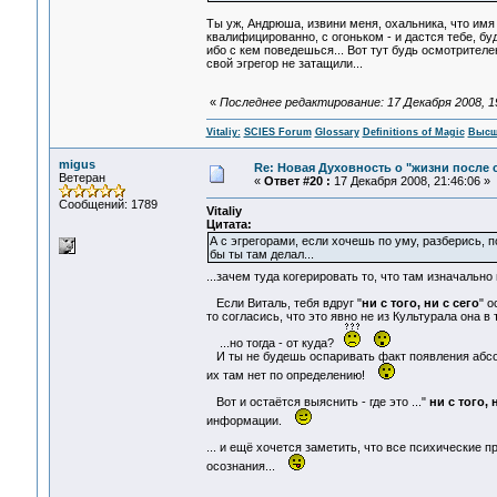
Ты уж, Андрюша, извини меня, охальника, что имя 
квалифицированно, с огоньком - и дастся тебе, буде
ибо с кем поведешься... Вот тут будь осмотрителе
свой эгрегор не затащили...
«
Последнее редактирование: 17 Декабря 2008, 19:
Vitaliy:
SCIES Forum
Glossary
Definitions of Magic
Высш
migus
Re: Новая Духовность о "жизни после с
Ветеран
«
Ответ #20 :
17 Декабря 2008, 21:46:06 »
Сообщений: 1789
Vitaliy
Цитата:
А с эгрегорами, если хочешь по уму, разберись, п
бы ты там делал...
...зачем туда когерировать то, что там изначально 
Если Виталь, тебя вдруг "
ни с того, ни с сего
" 
то согласись, что это явно не из Культурала она в 
...но тогда - от куда?
И ты не будешь оспаривать факт появления абсолют
их там нет по определению!
Вот и остаётся выяснить - где это ..."
ни с того, 
информации.
... и ещё хочется заметить, что все психические 
осознания...