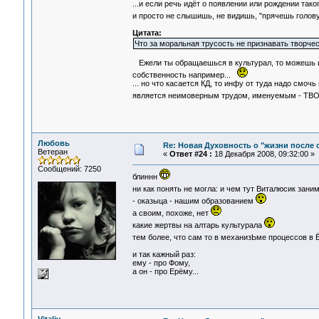
...и если речь идёт о появлении или рождении так
и просто не слышишь, не видишь, "прячешь голов
Цитата:
Что за моральная трусость не признавать творчес
Ежели ты обращаешься в культурал, то можешь и 
собственность например...
... но что касается КД, то инфу от туда надо смочь
является неимоверным трудом, именуемым - 
Любовь
Re: Новая Духовность о "жизни после с
Ветеран
«
Ответ #24 :
18 Декабря 2008, 09:32:00 »
Сообщений: 7250
блиннн
ни как понять не могла: и чем тут Виталюсик зани
- оказыца - нашим образованием
а своим, похоже, нет
какие жертвы на алтарь культурала
тем более, что сам то в механизЬме процессов в Ё
и так кажный раз:
ему - про Фому,
а он - про Ерёму...