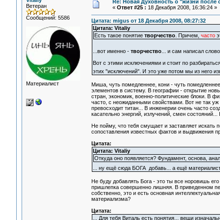
Vitaliy
Re: Новая Духовность о "жизни после с
Ветеран
«
Ответ #25 :
18 Декабря 2008, 16:36:24 »
Сообщений: 5586
Цитата: migus от 18 Декабря 2008, 08:27:32
Цитата: Vitaliy
Есть такое понятие
творчество
. Причем,
часто
э
...вот именно -
творчество
... и сам написал слово
Вот с этими исключениями и стоит по разбираться
этих "исключений". И это уже потом мы из него и
Материалист
Миша, чуть помедленнее, кони - чуть помедленнее
элементов в систему. В географии - открытие нов
стран, экономик, военно-политические блоки. В ф
часто, с неожиданными свойствами. Вот не так у
превосходит титан... В инженерии очень часто с
касательно энергий, излучений, смен состояний...
Не пойму, что тебя смущает и заставляет искать п
сопоставления известных фактов и выдвижения пр
Цитата:
Цитата: Vitaliy
Откуда оно появляется? Фундамент, основа, анал
... ну ещё сюда БОГА добавь... а ещё материали
Не буду добавлять Бога - это ты все норовишь его
пришлепка совершенно лишняя. В приведенном пер
собственно, это и есть основная интеллектуальна
материализма?
Цитата:
... Для тебя Виталь есть понятия... вещи изначал