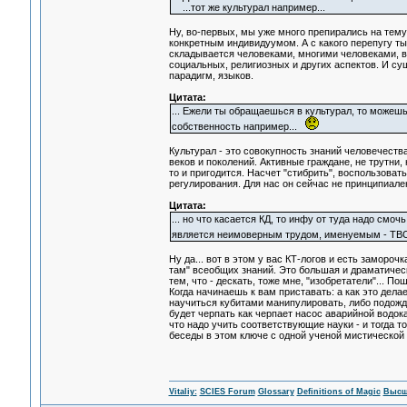
...тот же культурал например...
Ну, во-первых, мы уже много препирались на тему
конкретным индивидуумом. А с какого перепугу т
складывается человеками, многими человеками, во
социальных, религиозных и других аспектов. И су
парадигм, языков.
Цитата:
... Ежели ты обращаешься в культурал, то можешь
собственность например...
Культурал - это совокупность знаний человечеств
веков и поколений. Активные граждане, не трутни, 
то и пригодится. Насчет "стибрить", воспользоват
регулирования. Для нас он сейчас не принципиале
Цитата:
... но что касается КД, то инфу от туда надо смоч
является неимоверным трудом, именуемым -
Ну да... вот в этом у вас КТ-логов и есть замороч
там" всеобщих знаний. Это большая и драматичес
тем, что - дескать, тоже мне, "изобретатели"... 
Когда начинаешь к вам приставать: а как это дела
научиться кубитами манипулировать, либо подожда
будет черпать как черпает насос аварийной водока
что надо учить соответствующие науки - и тогда т
беседы в этом ключе с одной ученой мистической д
Vitaliy:
SCIES Forum
Glossary
Definitions of Magic
Высш