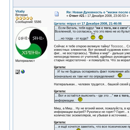
Vitaliy
Re: Новая Духовность о "жизни после с
Ветеран
«
Ответ #21 :
17 Декабря 2008, 23:00:53 »
Сообщений: 5586
Цитата: migus от 17 Декабря 2008, 21:46:06
... Если Виталь, тебя вдруг "
ни с того, ни с сего
"
Вселенной, то согласись, что это явно не из Культ
...но тогда - от куда?
Сейчас я тебе открою великую тайну! Тсссссс... С
известных элементов. Вот великий художник взял с
фиг... не восторгаюсь). "Война и мир" - дальше уж
непосредственно от учителей, идейных руководите
старых недостаточно - и пожалуйста. Что за морал
Материалист
Цитата:
И ты не будешь оспаривать факт появления абсолю
изначально их там нет по определению!
Натюральман... человек трудится... башкой своей 
Цитата:
... Вот и остаётся выяснить - где это ..."
ни с того,
информации.
Миш, а Миш... Ну не вгоняй меня, пожалуйста, в 
информации выгреб? Рукописи не горят? Горят... 
количестве экземпляров, не убывая в источнике...
Цитата:
... и ещё хочется заметить, что все психические