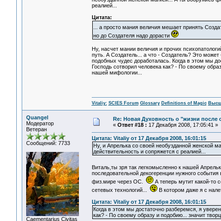
реалией...
Цитата:
... а просто мания величия мешает принять Созд
но до Создателя надо дорасти
Ну, насчет мании величия и прочих психопатологий
путь. А Создатель... а что - Создатель? Это может
подобных чудес доработалась. Когда в этом мы до
Господь сотворил человека как? - По своему образ
нашей мифологии...
Vitaliy:
SCIES Forum
Glossary
Definitions of Magic
Высш
Quangel
Re: Новая Духовность о "жизни после с
Модератор
«
Ответ #18 :
17 Декабря 2008, 17:05:41 »
Ветеран
Цитата: Vitaliy от 17 Декабря 2008, 16:01:15
Сообщений: 7733
Ну, и Апрелька со своей необузданной женской маг
действительность и сопряжется с реалией...
Виталь,ты зря так легкомысленно к нашей Апрель
последовательной декогеренции нужного события 
физ.мире через ОС.
А теперь мутит какой-то 
сетевых технологий...
В котором даже я с нале
Цитата: Vitaliy от 17 Декабря 2008, 16:01:15
Когда в этом мы достаточно разберемся, я уверен
как? - По своему образу и подобию... значит твор
Сaementarius Civitas