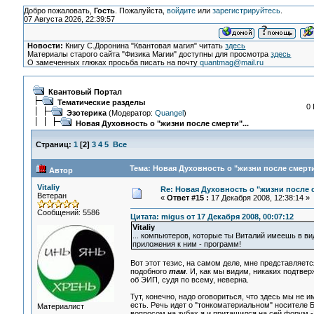
Добро пожаловать,
Гость
. Пожалуйста,
войдите
или
зарегистрируйтесь
.
07 Августа 2026, 22:39:57
Новости:
Книгу С.Доронина "Квантовая магия" читать
здесь
Материалы старого сайта "Физика Магии" доступны для просмотра
здесь
О замеченных глюках просьба писать на почту
quantmag@mail.ru
Квантовый Портал
Тематические разделы
0 
Эзотерика
(Модератор:
Quangel
)
Новая Духовность о "жизни после смерти"...
Страниц:
1
[
2
]
3
4
5
Все
Тема: Новая Духовность о "жизни после смерти"
Автор
Vitaliy
Re: Новая Духовность о "жизни после с
Ветеран
«
Ответ #15 :
17 Декабря 2008, 12:38:14 »
Сообщений: 5586
Цитата: migus от 17 Декабря 2008, 00:07:12
Vitaliy
... компьютеров, которые ты Виталий имеешь в ви
приложения к ним - программ!
Вот этот тезис, на самом деле, мне представляет
подобного
там
. И, как мы видим, никаких подтвер
об ЭИП, судя по всему, неверна.
Тут, конечно, надо оговориться, что здесь мы не и
есть. Речь идет о "тонкоматериальном" носителе Б
Материалист
вопросом на зубах я и притащился на сей форум -