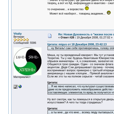
...значит в культурал, где давным давно вся инфа
творец, а вот из КД информацию в квантово - сжат
то очернение... и воровство
Может всё наоборот... товарищ академик...
Vitaliy
Re: Новая Духовность о "жизни после с
Ветеран
«
Ответ #28 :
19 Декабря 2008, 01:27:02 »
Сообщений: 5586
Цитата: migus от 18 Декабря 2008, 23:42:13
... ну Виталь! сам себе противоречишь, голову опя
Миша, ну ты врожденный юморист. Мы тут установи
Теоретик. Ты у нас будешь Квантовым Юмористом
обрывок миниатюры - я, к сожалению, захватил ее н
Общаются трое граждан. Один - со значком флага С
акцентом. Дядя Сэм допрашивает грузина - почему
воспринимает вопрос примерно с третьей итераци
американца с нашим хлопцем... Прямой аналогии по
Если же это ты на полном серьезе - читай сказан
Материалист
Цитата:
... Я же явно написал, что культурал существова
даже если предположить невообразимое действо -
составляющих элементов,то вряд ли получится чт
Ну вот смотри, как ты ломишься в открытую дверь 
искусствами? А чего ты тогда страдаешь?
Цитата:
... а ты мне , да что мне... всему люду пытаешьс