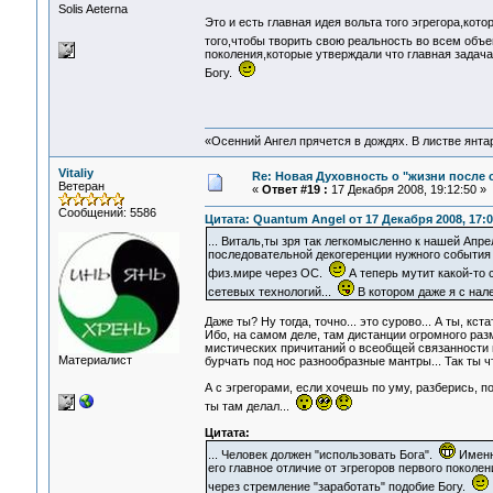
Solis Aeterna
Это и есть главная идея вольта того эгрегора,ко
того,чтобы творить свою реальность во всем объ
поколения,которые утверждали что главная задача
Богу.
«Осенний Ангел прячется в дождях. В листве янтарн
Vitaliy
Re: Новая Духовность о "жизни после с
Ветеран
«
Ответ #19 :
17 Декабря 2008, 19:12:50 »
Сообщений: 5586
Цитата: Quantum Angel от 17 Декабря 2008, 17:0
... Виталь,ты зря так легкомысленно к нашей Ап
последовательной декогеренции нужного события
физ.мире через ОС.
А теперь мутит какой-то 
сетевых технологий...
В котором даже я с нал
Даже ты? Ну тогда, точно... это сурово... А ты, кс
Ибо, на самом деле, там дистанции огромного раз
мистических причитаний о всеобщей связанности 
Материалист
бурчать под нос разнообразные мантры... Так ты ч
А с эгрегорами, если хочешь по уму, разберись, п
ты там делал...
Цитата:
... Человек должен "использовать Бога".
Именно
его главное отличие от эгрегоров первого поколе
через стремление "заработать" подобие Богу.