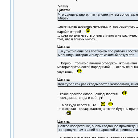
Vitaliy
Цитата:
Что удивительного, что человек путем сопоставл
Мире?
...если взять древнего человека и современного .
парой и второй...
... хотя органы чувств очень сильно и не различаю
том, что в тонких мирах ...
Цитата:
...я упустил еще раз повторить про работу собств
мельница, которая и выдает искомый результат.
Верно! ...только с важной оговоркой, что ментал
материалистической парадигмой! ... сколь не пыжся
упустишь...
Цитата:
Культурал как раз складывается человеками, мног
...какое простое слово - складывается...
- складывается да и всё тут!
... а от куда берётся - то...
- я ж сказал - складывается, а ежели б
...
Цитата:
Всякое изобретение, вновь созданное произведение
зачерпнули там знаний поварешкой и присвоили с