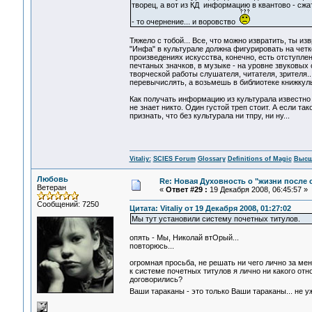
творец, а вот из КД информацию в квантово - сжа
- то очернение... и воровство
Тяжело с тобой... Все, что можно извратить, ты и
"Инфа" в культурале должна фигурировать на четк
произведениях искусства, конечно, есть отступлен
печтаных значков, в музыке - на уровне звуковых
творческой работы слушателя, читателя, зрителя..
перевычислять, а возьмешь в библиотеке книжкул
Как получать информацию из культурала известно в
не знает никто. Один густой треп стоит. А если та
признать, что без культурала ни тпру, ни ну...
Vitaliy:
SCIES Forum
Glossary
Definitions of Magic
Высш
Любовь
Re: Новая Духовность о "жизни после с
Ветеран
«
Ответ #29 :
19 Декабря 2008, 06:45:57 »
Сообщений: 7250
Цитата: Vitaliy от 19 Декабря 2008, 01:27:02
Мы тут установили систему почетных титулов.
опять - Мы, Николай втОрый...
повторюсь...
огромная просьба, не решать ни чего лично за меня
к системе почетных титулов я лично ни какого отно
договорились?
Ваши тараканы - это только Ваши тараканы... не у