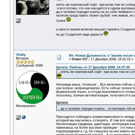
опять же комповский софт при всем том не сотвор
а все потому, что они находятся в одном материал
да и человек породил компы не из себя любимого 
натягом представить более грубой, чем живая, но о
тушка
а просто мания величия мешает принять Создател
но до Создателя надо дорасти
Vitaliy
Re: Новая Духовность о "жизни после с
Ветеран
«
Ответ #17 :
17 Декабря 2008, 16:01:15 »
Сообщений: 5586
Цитата: Любовь от 17 Декабря 2008, 14:37:35
... опять же комповский софт при всем том не со
Неправда ваша, тетинька!... Все железяки сейча
уже вопрос непринципиален. Есть сейчас полност
формальном языке, а оттуда вываливается готовая
поскольку, полная автоматизация, получается в р
Цитата:
Материалист
... да и человек породил компы... из материи той 
Приходится соблюдать взаимозависимость между у
который мы научились сотворять. И там все нормал
биологизации хардвера, адаптации, интеграции вз
намекаешь на более высокие проекции - это пока и
подтверждения и т.д. Но серьезно на нее кивать м
необузданной женской магией... А ты вооружись фо