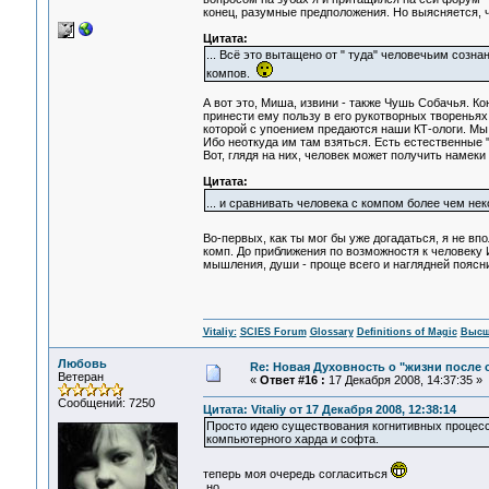
конец, разумные предположения. Но выясняется, чт
Цитата:
... Всё это вытащено от " туда" человечьим созн
компов.
А вот это, Миша, извини - также Чушь Собачья. Ко
принести ему пользу в его рукотворных твореньях,
которой с упоением предаются наши КТ-ологи. Мы 
Ибо неоткуда им там взяться. Есть естественные
Вот, глядя на них, человек может получить намеки
Цитата:
... и сравнивать человека с компом более чем не
Во-первых, как ты мог бы уже догадаться, я не вп
комп. До приближения по возможностя к человеку 
мышления, души - проще всего и наглядней поясн
Vitaliy:
SCIES Forum
Glossary
Definitions of Magic
Высш
Любовь
Re: Новая Духовность о "жизни после с
Ветеран
«
Ответ #16 :
17 Декабря 2008, 14:37:35 »
Сообщений: 7250
Цитата: Vitaliy от 17 Декабря 2008, 12:38:14
Просто идею существования когнитивных процессо
компьютерного харда и софта.
теперь моя очередь согласиться
но...