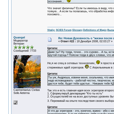
осознания...
Что значит физичны? Если ты имеешь в виду, что о
толкую... А если ты полагаешь, что обработка ин
похожего...
Vitaliy:
SCIES Forum
Glossary
Definitions of Magic
Высш
Quangel
Re: Новая Духовность о "жизни после с
Модератор
«
Ответ #22 :
18 Декабря 2008, 02:03:27 »
Ветеран
Цитата:
Сообщений: 7733
Даже ты? Ну тогда, точно... это сурово... А ты, кс
крутой пэрэць? Поясни тогда в двух словах, что и
Не,я не спец в сетевых технологиях,
я просто 
стержневых идей эгрегоров.
С Апрелькиным в э
Цитата:
Ты уж, Андрюша, извини меня, охальника, что имя
надо исповедовать - работай честно, творчески, к
дастся тебе, будет тебе щастье... Никаких тебе КД
Сaementarius Civitas
Так это и есть главная идея всех эгрегоров второг
Solis Aeterna
1. Сформулируй декларацию "Кто ты есть"
2. Осуществляй ее на всех доступных уровнях бы
3. Переживай на опыте последствия своего выбор
Цитата:
А что до эгрегоров - это, конечно, важно - ибо с к
осмотрителен. А то не избежать тебе судьбы пана