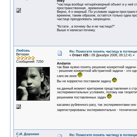
неку
"частица вообще четырёхмерный объект и у неё с
пространственная , временная"
Верно, 4-х-мерный. По условию задачи пространст
времени, таким образом, остаётся только одна пр
частице преодолевать запрещено.
"Кстати , а почему бы и не частица?"
Выше я написал почему.
Любовь
Re: Помогите понять частицу в потенц
Ветеран
«
Ответ #25 :
09 Декабря 2008, 09:12:41 »
Сообщений: 7250
Andante
так Вам нужно понять решение конкретной задачи и
- решение конкретной абстрактной задачи - это од
сапсэм иное
Вы не корректно поставили задачу
на данный момент критерием представления о стро
экспериментальных условиях, потому как теорети
решением поставленных задач
касаемо рубленного рагу, так экспериментами оно п
зарегистрированы экспериментально - технически
С.И. Доронин
Re: Помогите понять частицу в потенц