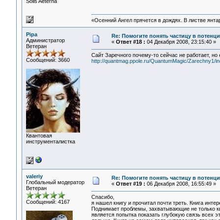
Solis Aeterna
«Осенний Ангел прячется в дождях. В листве янтарн
Pipa
Re: Помогите понять частицу в потенц
Администратор
«
Ответ #18 :
04 Декабря 2008, 23:15:40 »
Ветеран
Сайт Заречного почему-то сейчас не работает, но 
Сообщений: 3660
http://quantmag.ppole.ru/QuantumMagic/Zarechny1/in
Квантовая
инструменталистка
valeriy
Re: Помогите понять частицу в потенц
Глобальный модератор
«
Ответ #19 :
06 Декабря 2008, 16:55:49 »
Ветеран
Спасибо,
Сообщений: 4167
я нашел книгу и прочитал почти треть. Книга интер
Поднимает проблемы, захватывающие не только к
является попытка показать глубокую связь всех 