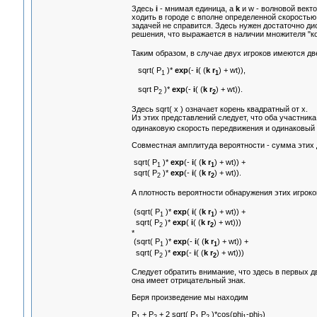
Здесь
i
- мнимая единица, а
k
и w - волновой вект
ходить в городе с вполне определенной скоростью
задачей не справится. Здесь нужен достаточно д
решения, что выражается в наличии множителя "к
Таким образом, в случае двух игроков имеются д
sqrt( Р
)*
exp
(-
i
( (
k r
) + wt)),
1
1
sqrt Р
)*
exp
(-
i
( (
k r
) + wt)).
2
2
Здесь sqrt( x ) означает корень квадратный от х.
Из этих представлений следует, что оба участник
одинаковую скорость передвижения и одинаковый те
Совместная амплитуда вероятности - сумма этих
sqrt( Р
)*
exp
(-
i
( (
k r
) + wt)) +
1
1
sqrt( Р
)*
exp
(-
i
( (
k r
) + wt)).
2
2
А плотность вероятности обнаружения этих игроко
(sqrt( Р
)*
exp
(
i
( (
k r
) + wt)) +
1
1
sqrt( Р
)*
exp
(
i
( (
k r
) + wt)))
2
2
*
(sqrt( Р
)*
exp
(-
i
( (
k r
) + wt)) +
1
1
sqrt( Р
)*
exp
(-
i
( (
k r
) + wt)))
2
2
Следует обратить внимание, что здесь в первых 
она имеет отрицательный знак.
Беря произведение мы находим
Р
+ Р
+ 2 sqrt( Р
Р
)*cos(phi
-phi
)
1
2
1
2
1
2