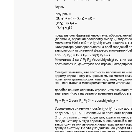
Здесь
phi
-phi
=
1
2
((
k r
) + wt) - ((
k r
) + wt) =
1
2
(
k r
) - (
k r
) =
1
2
(
k (r
-r
)
)
1
2
представляет фазовый множитель, обусловленный
(величина, обратная волновому числу k) задает е
множитель {delta phi} = phi
-phi
может принимать зн
1
2
калибратора, универсального на всей городской п
зависимости от значений фазового множителя {delta
sqrt( Р
Р
) и Р
+ Р
- 2 sqrt( Р
Р
).
1
2
1
2
1
2
Множитель 2 sqrt( Р
Р
)*cos(phi
-phi
) есть инте
1
2
1
2
противофазно, действуют оба игрока, находящиеся
Следует заметить, что плотность вероятности – в
одному единичному измерению мы не можем сказат
испытаний давала корректный результат, мы долж
же – испытания с монохроматическими игроками.
Давайте начнем спаивать игроков. Это эквивален
значения (из-за нагревания возникнет разброс в э
Р
+ Р
+ 2 sqrt( Р
Р
)* < cos(phi
-phi
) >
1
2
1
2
1
2
Усредненное значение < cos(phi
-phi
) > , при до
1
2
получаем Р
+ Р
– независимые плотности вероя
1
2
Это тот самый случай, когда два, вдрызг пьяных, 
городе. Отсюда мождо сделать очень важный вывод
таком случае они являются характеристиками горо
данную систему. Но это уже далеко нас уведет о
дисциплинированных игроков описывается некотор