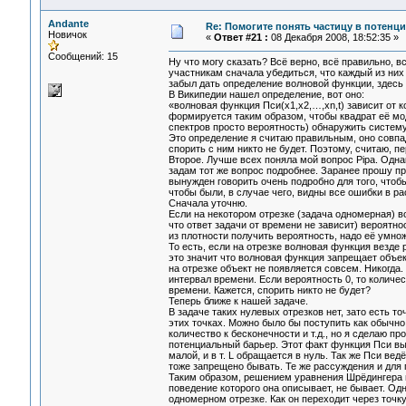
Andante
Re: Помогите понять частицу в потенц
Новичок
«
Ответ #21 :
08 Декабря 2008, 18:52:35 »
Сообщений: 15
Ну что могу сказать? Всё верно, всё правильно, 
участникам сначала убедиться, что каждый из них
забыл дать определение волновой функции, здесь 
В Википедии нашел определение, вот оно:
«волновая функция Пси(х1,х2,…,хn,t) зависит от 
формируется таким образом, чтобы квадрат её мод
спектров просто вероятность) обнаружить систем
Это определение я считаю правильным, оно совпа
спорить с ним никто не будет. Поэтому, считаю, п
Второе. Лучше всех поняла мой вопрос Pipa. Одна
задам тот же вопрос подробнее. Заранее прошу п
вынужден говорить очень подробно для того, чтоб
чтобы были, в случае чего, видны все ошибки в р
Сначала уточню.
Если на некотором отрезке (задача одномерная) в
что ответ задачи от времени не зависит) вероятн
из плотности получить вероятность, надо её умно
То есть, если на отрезке волновая функция везде р
это значит что волновая функция запрещает объек
на отрезке объект не появляется совсем. Никогда.
интервал времени. Если вероятность 0, то количес
времени. Кажется, спорить никто не будет?
Теперь ближе к нашей задаче.
В задаче таких нулевых отрезков нет, зато есть то
этих точках. Можно было бы поступить как обычно 
количество к бесконечности и т.д., но я сделаю п
потенциальный барьер. Этот факт функция Пси выр
малой, и в т. L обращается в нуль. Так же Пси вед
тоже запрещено бывать. Те же рассуждения и для 
Таким образом, решением уравнения Шрёдингера по
поведение которого она описывает, не бывает. Одн
одномерном отрезке. Как он переходит через точк