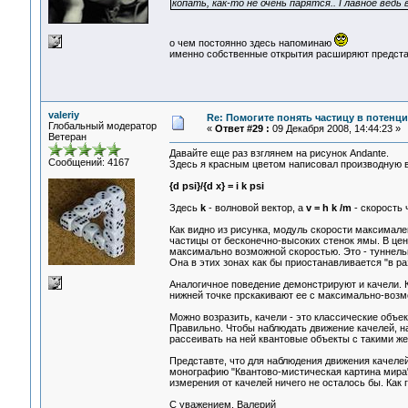
копать, как-то не очень парятся.. Главное ведь
о чем постоянно здесь напоминаю
именно собственные открытия расширяют представл
valeriy
Re: Помогите понять частицу в потенц
Глобальный модератор
«
Ответ #29 :
09 Декабря 2008, 14:44:23 »
Ветеран
Давайте еще раз взглянем на рисунок Andante.
Сообщений: 4167
Здесь я красным цветом написовал производную в
{d psi}/{d x} = i k psi
Здесь
k
- волновой вектор, а
v = h k /m
- скорость
Как видно из рисунка, модуль скорости максимален
частицы от бесконечно-высоких стенок ямы. В цент
максимально возможной скоростью. Это - туннельн
Она в этих зонах как бы приостанавливается "в ра
Аналогичное поведение демонстрируют и качели. К
нижней точке прскакивают ее с максимально-возм
Можно возразить, качели - это классические объект
Правильно. Чтобы наблюдать движение качелей, н
рассеивать на ней квантовые объекты с такими же
Представте, что для наблюдения движения качеле
монографию "Квантово-мистическая картина мира")
измерения от качелей ничего не осталось бы. Как 
С уважением, Валерий