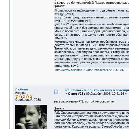
в качестве бонуса некий Д.Павлов интересно рас
Цитата:
Я опираюсь на наблюдение, что двойные числа, 
h=x+jy (j2=+1)
могут быть представлены и немного иначе, а имен
h=(r1+r2)+Q*2j*sqrt(r1*r2),
где r1 и r2 - действительные числа, изображающие
при мнимой части без изменения, или поменять е
Можно проверить, что и модуль двойного числа, 
смысл, в частности, модуль - это просто обычная
!h!=!r1-r2!
Комплексные числа при таком необычном геометри
действительные числа r1 и r2 имеют разные знаки
Таким образом, вместо двух двумерных геометри
комплексным (евклидова плоскость), к тому же, 
востребованной только одна действительная прям
мешая друг другу и не вызывая недоумения в пр
визуального восприятия делителей нуля в двойных
есть, когда r1=r2.
http://www.scientific.ru/dforum/altern/1228637586
Любовь
Re: Помогите понять частицу в потенц
Ветеран
«
Ответ #28 :
09 Декабря 2008, 10:41:16 »
Сообщений: 7250
весьма значимо P.S. по той же ссылочке:
Цитата:
P.S. Специально для пианиста хочу ввернуть шпил
Эта вторая интерпретация комплексных и двойных
порядок более элементарна, чем связь гиперком
сильно сомневаюсь, что он найдет о ней упоминан
отыскать. Просто не искали.. Зачем? Когда и ст