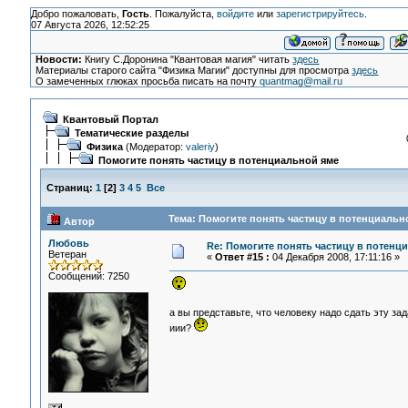
Добро пожаловать,
Гость
. Пожалуйста,
войдите
или
зарегистрируйтесь
.
07 Августа 2026, 12:52:25
Новости:
Книгу С.Доронина "Квантовая магия" читать
здесь
Материалы старого сайта "Физика Магии" доступны для просмотра
здесь
О замеченных глюках просьба писать на почту
quantmag@mail.ru
Квантовый Портал
Тематические разделы
Физика
(Модератор:
valeriy
)
Помогите понять частицу в потенциальной яме
Страниц:
1
[
2
]
3
4
5
Все
Тема: Помогите понять частицу в потенциально
Автор
Любовь
Re: Помогите понять частицу в потенц
Ветеран
«
Ответ #15 :
04 Декабря 2008, 17:11:16 »
Сообщений: 7250
а вы представьте, что человеку надо сдать эту зад
иии?