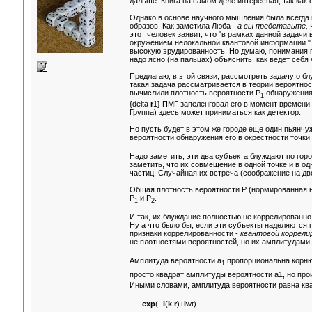
дальше. Книга на самом деле интересная, так ка
Однако в основе научного мышления была всегда
образов. Как заметила Люба -
а вы представьте, ч
этот человек заявит, что "в рамках данной задач
окружением нелокальной квантовой информации." 
высокую эрудированность. Но думаю, понимания п
надо ясно (на пальцах) объяснить, как ведет себя
Предлагаю, в этой связи, рассмотреть задачу о б
такая задача рассматривается в теории вероятнос
вычислили плотность вероятности Р
обнаружения 
1
{delta
r
1} ПМГ запеленговал его в момент времени 
Группа) здесь может приниматься как детектор.
Но пусть будет в этом же городе еще один пьянчуж
вероятности обнаружения его в окрестности точки
Надо заметить, эти два субъекта блуждают по горо
заметить, что их совмещение в одной точке и в о
частиц. Случайная их встреча (соображение на дв
Общая плотность вероятности Р (нормированная 
Р
и Р
.
1
2
И так, их блуждание полностью не коррелированно
Ну а что было бы, если эти субъекты наделяются 
признаки коррелированности -
квантовой коррели
не плотностями вероятностей, но их амплитудами,
Амплитуда вероятности а
пропорциональна корню 
1
просто квадрат амплитуды вероятности а1, но пр
Иными словами, амплитуда вероятности равна ква
exp
(-
i
(
k r
)+
i
wt).