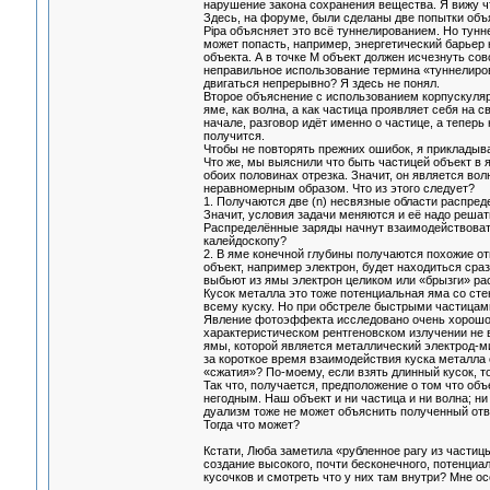
нарушение закона сохранения вещества. Я вижу чт
Здесь, на форуме, были сделаны две попытки объя
Pipa объясняет это всё туннелированием. Но тун
может попасть, например, энергетический барьер
объекта. А в точке M объект должен исчезнуть сов
неправильное использование термина «туннелиров
двигаться непрерывно? Я здесь не понял.
Второе объяснение с использованием корпускуляр
яме, как волна, а как частица проявляет себя на 
начале, разговор идёт именно о частице, а теперь 
получится.
Чтобы не повторять прежних ошибок, я прикладыв
Что же, мы выяснили что быть частицей объект в 
обоих половинах отрезка. Значит, он является волн
неравномерным образом. Что из этого следует?
1. Получаются две (n) несвязные области распреде
Значит, условия задачи меняются и её надо реша
Распределённые заряды начнут взаимодействовать
калейдоскопу?
2. В яме конечной глубины получаются похожие от
объект, например электрон, будет находиться сра
выбьют из ямы электрон целиком или «брызги» ра
Кусок металла это тоже потенциальная яма со ст
всему куску. Но при обстреле быстрыми частицами
Явление фотоэффекта исследовано очень хорошо, т
характеристическом рентгеновском излучении не
ямы, которой является металлический электрод-м
за короткое время взаимодействия куска металла
«сжатия»? По-моему, если взять длинный кусок, т
Так что, получается, предположение о том что об
негодным. Наш объект и ни частица и ни волна; ни
дуализм тоже не может объяснить полученный отв
Тогда что может?
Кстати, Люба заметила «рубленное рагу из частицы,
создание высокого, почти бесконечного, потенциа
кусочков и смотреть что у них там внутри? Мне о