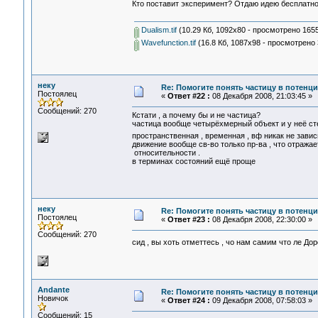
Кто поставит эксперимент? Отдаю идею бесплатно
Dualism.tif
(10.29 Кб, 1092x80 - просмотрено 1655
Wavefunction.tif
(16.8 Кб, 1087x98 - просмотрено 
неку
Re: Помогите понять частицу в потенц
Постоялец
«
Ответ #22 :
08 Декабря 2008, 21:03:45 »
Сообщений: 270
Кстати , а почему бы и не частица?
частица вообще четырёхмерный объект и у неё ст
пространственная , временная , вф никак не зави
движение вообще св-во только пр-ва , что отражае
относительности .
в терминах состояний ещё проще
неку
Re: Помогите понять частицу в потенц
Постоялец
«
Ответ #23 :
08 Декабря 2008, 22:30:00 »
Сообщений: 270
сид , вы хоть отметтесь , чо нам самим что ле Д
Andante
Re: Помогите понять частицу в потенц
Новичок
«
Ответ #24 :
09 Декабря 2008, 07:58:03 »
Сообщений: 15