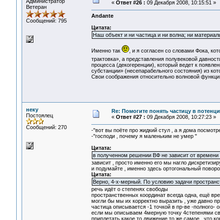
Администратор
«
Ответ #26 :
09 Декабря 2008, 10:15:51 »
Ветеран
Andante
Сообщений: 795
Цитата:
Наш объект и ни частица и ни волна; ни материаль
Именно так
, и я согласен со словами Фока, к
трактовка», а представления полувековой давнос
процесса (декогеренции), который ведет к появле
субстанции» (несепарабельного состояния) из кот
Свои соображения относительно волновой функции
неку
Re: Помогите понять частицу в потенц
Постоялец
«
Ответ #27 :
09 Декабря 2008, 10:27:23 »
Сообщений: 270
-"вот вы поёте про жидкий стул , а я дома посмотр
-"господи , почему я маленьким не умер "
Цитата:
в полученном решении ВФ не зависит от времени
зависит , просто именно его мы нагло дискретизир
и подумайте , именно здесь ортогональный поворо
Цитата:
Верно, 4-х-мерный. По условию задачи пространс
речь идёт о степенях свободы
пространственных координат всегда одна, ещё врем
могли бы мы их корректно выразить , уже давно п
частица описывается -1 точкой в пр-ве -полного- 
если мы описываем 4мерную точку 4степенями св
приплетать какое то движение то же самое , что к