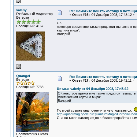
valeriy
Re: Помогите понять частицу в потенц
Глобальный модератор
«
Ответ #16 :
04 Декабря 2008, 17:48:12 »
Ветеран
ОК,
Сообщений: 4167
некоторе время мне также предстоит выпасть в ос
картина мира".
Валерий
Quangel
Re: Помогите понять частицу в потенц
Ветеран
«
Ответ #17 :
04 Декабря 2008, 19:42:11 »
Сообщений: 7733
Цитата: valeriy от 04 Декабря 2008, 17:48:12
ОК,некоторе время мне также предстоит выпасть в
мистическая картина мира".
Валерий
По моей ссылке она почему-то не открывается.
http://quantmag.ppole.ru/QuantumMagic/Doronin1/cont
Она не такая наглядная,но с более проработанн
Сaementarius Civitas