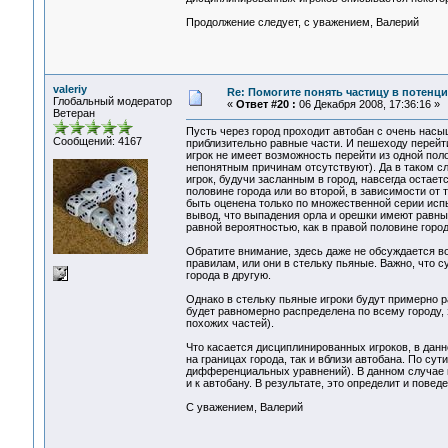
Продолжение следует, с уважением, Валерий
valeriy
Re: Помогите понять частицу в потенц
Глобальный модератор
«
Ответ #20 :
06 Декабря 2008, 17:36:16 »
Ветеран
Пусть через город проходит автобан с очень нас
Сообщений: 4167
приблизительно равные части. И пешеходу перейти
игрок не имеет возможность перейти из одной пол
непонятным причинам отсутствуют). Да в таком с
игрок, будучи засланным в город, навсегда остаетс
половине города или во второй, в зависимости от 
быть оценена только по множественной серии исп
вывод, что выпадения орла и орешки имеют равны
равной вероятностью, как в правой половине города
Обратите внимание, здесь даже не обсуждается во
правилам, или они в стельку пьяные. Важно, что 
города в другую.
Однако в стельку пьяные игроки будут примерно р
будет равномерно распределена по всему городу, 
похожих частей).
Что касается дисциплинированных игроков, в дан
на границах города, так и вблизи автобана. По с
дифференциальных уравнений). В данном случае к
и к автобану. В результате, это определит и повед
С уважением, Валерий