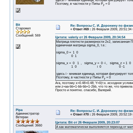
здесь i - мнимая единица, которая фигурирует толь
Поэтому, в частности у Пипы Р
= 0
у
Bit
Re: Вопросы С. И. Доронину по физи
Старожил
«
Ответ #69 :
26 Февраля 2009, 20:51:34 
Сообщений: 569
Цитата: valeriy от 26 Февраля 2009, 20:34:54
Матрица плотнсти размерности 2х2, записанная Пи
единичная матрица sigma_0, т.е.:
sigma_0 = 1 0
0 1
sigma_x = 0 1 , sigma_y = 0 -i , sigma_z = 1 0
1 0 i 0 0 -1
здесь i - мнимая единица, которая фигурирует тол
Поэтому, в частности у Пипы Р
= 0
у
Ага, поэтому х=0.48+0.48; Y=0(т.к. исходное усло
или z=aa-bb=1-bb-bb=1-2bb, что то же, что привела
Просто и понятно. спасибо, Валерий.
Pipa
Re: Вопросы С. И. Доронину по физи
Администратор
«
Ответ #70 :
26 Февраля 2009, 20:52:19 
Ветеран
Цитата: Bit от 26 Февраля 2009, 20:23:07
Сообщений: 3660
А как математически выполняется переход от мат