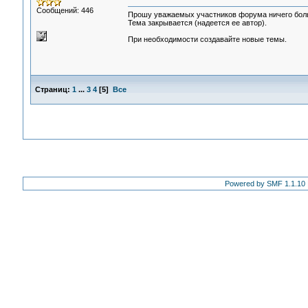
Сообщений: 446
Прошу уважаемых участников форума ничего больш
Тема закрывается (надеется ее автор).
При необходимости создавайте новые темы.
Страниц:
1
...
3
4
[
5
]
Все
Powered by SMF 1.1.10