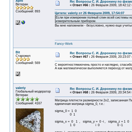
April
Re: Вопросы С. И. Доронину по физи
Ветеран
«
Ответ #66 :
26 Февраля 2009, 18:42:12 
Сообщений: 893
Цитата: valeriy от 26 Февраля 2009, 17:54:07
Если при измерении полный спин всей системы н
измерительным прибором.
Вы мне напомнили - безусловно, нужно еще учитыв
Fancy-Work
Bit
Re: Вопросы С. И. Доронину по физи
Старожил
«
Ответ #67 :
26 Февраля 2009, 20:23:07 
Сообщений: 569
С вероятностямиочень просто и наглядно, спасибо
А как математически выполняется переход от мат
valeriy
Re: Вопросы С. И. Доронину по физи
Глобальный модератор
«
Ответ #68 :
26 Февраля 2009, 20:34:54 
Ветеран
Матрица плотнсти размерности 2х2, записанная Пи
Сообщений: 4167
единичная матрица sigma_0, т.е.:
sigma_0 = 1 0
0 1
sigma_x = 0 1 , sigma_y = 0 -i , sigma_z = 1 0
1 0 i 0 0 -1