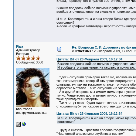
Блоха, переводя его в нужное состояние, в том чи
В каких пределах сейчас возможно управлять ампл
вообще это управление, на сколько я понимаю, де
И еще. Коэфициенты a и b на сфере Блоха где гра
состояния?
А если на графике амплитуды вероятностей интерф
Pipa
Re: Вопросы С. И. Доронину по физи
Администратор
«
Ответ #63 :
26 Февраля 2009, 17:05:19 
Ветеран
Цитата: Bit от 26 Февраля 2009, 16:12:34
Сообщений: 3660
В каких пределах сейчас возможно управлять ампл
И вообще это управление, на сколько я понимаю, 
Здесь ситуация примерно такая же, насколько то
точности мерника, который отмеряет ингредиенты 
словами, тут как на токарном станке, точность о
обработка металла. Та же ситуация и в электроник
А с другой стороны мы имеем симметричную ситу
точно. Чаще всего достигаемая точность измерени
тоже приходится измерять.
Так что тут ответ будет один - точность изготов
отношении кубитов, скорее всего, находится в п
Квантовая
инструменталистка
Цитата: Bit от 26 Февраля 2009, 16:12:34
И еще. Коэфициенты a и b на сфере Блоха где гра
состояния?
Трудно сказать. Простого способа графической ин
"Численный анализ многокубитных систем":