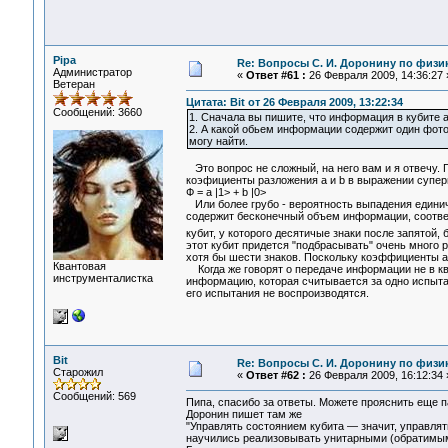
Pipa
Re: Вопросы С. И. Доронину по физи
Администратор
«
Ответ #61 :
26 Февраля 2009, 14:36:27 
Ветеран
Цитата: Bit от 26 Февраля 2009, 13:22:34
Сообщений: 3660
1. Сначала вы пишите, что информация в кубите а
2. А какой обьем информации содержит один фото
могу найти.
Это вопрос не сложный, на него вам и я отвечу. 
коэфициенты разложения a и b в выражении супер
Ф = a |1> + b |0>
Или более грубо - вероятность выпадения единичк
содержит бесконечный объем информации, соответ
кубит, у которого десятичые знаки после запятой,
этот кубит придется "подбрасывать" очень много р
хотя бы шести знаков. Поскольку коэффициенты a
Квантовая
Когда же говорят о передаче информации не в к
инструменталистка
информацию, которая считывается за одно испытан
его испытания не воспроизводятся.
Bit
Re: Вопросы С. И. Доронину по физи
Старожил
«
Ответ #62 :
26 Февраля 2009, 16:12:34 
Сообщений: 569
Пипа, спасибо за ответы. Можете прояснить еще 
Доронин пишет там же
"Управлять состоянием кубита — значит, управлят
научились реализовывать унитарными (обратимыми