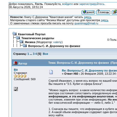
Добро пожаловать,
Гость
. Пожалуйста,
войдите
или
зарегистрируйтесь
.
06 Августа 2026, 18:51:24
Новости:
Книгу С.Доронина "Квантовая магия" читать
здесь
Материалы старого сайта "Физика Магии" доступны для просмотра
здесь
О замеченных глюках просьба писать на почту
quantmag@mail.ru
Квантовый Портал
Тематические разделы
0 Поль
Физика
(Модератор:
valeriy
)
Вопросы С. И. Доронину по физике
Страниц:
1
...
3
4
[
5
]
Все
Тема: Вопросы С. И. Доронину по физике (Про
Автор
Bit
Re: Вопросы С. И. Доронину по физи
Старожил
«
Ответ #60 :
26 Февраля 2009, 13:22:34 
Сообщений: 569
Сергей Иванович, у меня есь вопрос по вашей кни
Вы пишите в "3.5. Кубит и сфера Блоха":
"Можно задать вопрос: а какое количество информ
вектора состояния сопоставить определенную инфо
информации, и эта информация аналоговая
, 
состояние, изменяя при этом информацию.
Но ин
бит классической информации — либо 0, либо 1."
1. Сначала вы пишите, что информация в кубите ан
2. А какой обьем информации содержит один фотон
могу найти.