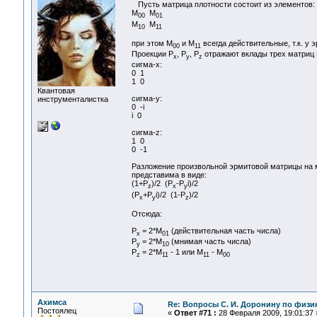
Пусть матрица плотности состоит из элементов:
M
M
00
01
M
M
10
11
при этом M
и M
всегда действительные, т.к. у
00
11
Проекции P
, P
, P
отражают вклады трех матриц 
x
y
z
сигма-x:
0 1
1 0
Квантовая
сигма-y:
инструменталистка
0 -i
i 0
сигма-z:
1 0
0 -1
Разложение произвольной эрмитовой матрицы на м
представима в виде:
(1+P
)/2 (P
-P
i)/2
z
x
y
(P
+P
i)/2 (1-P
)/2
x
y
z
Отсюда:
P
= 2*M
(действительная часть числа)
x
01
P
= 2*M
(мнимая часть числа)
y
10
P
= 2*M
- 1 или M
- M
z
11
11
00
Ахимса
Re: Вопросы С. И. Доронину по физи
Постоялец
«
Ответ #71 :
28 Февраля 2009, 19:01:37 