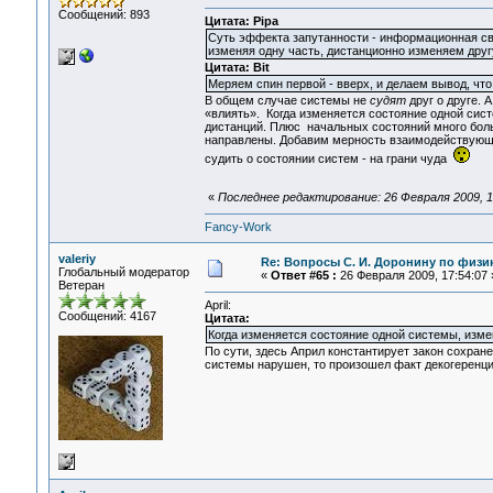
Сообщений: 893
Цитата: Pipa
Суть эффекта запутанности - информационная связь
изменяя одну часть, дистанционно изменяем друг
Цитата: Bit
Меряем спин первой - вверх, и делаем вывод, что
В общем случае системы не
судят
друг о друге. 
«влиять». Когда изменяется состояние одной сист
дистанций. Плюс начальных состояний много бол
направлены. Добавим мерность взаимодействующих
судить о состоянии систем - на грани чуда
«
Последнее редактирование: 26 Февраля 2009, 18
Fancy-Work
valeriy
Re: Вопросы С. И. Доронину по физи
Глобальный модератор
«
Ответ #65 :
26 Февраля 2009, 17:54:07 
Ветеран
April:
Сообщений: 4167
Цитата:
Когда изменяется состояние одной системы, изме
По сути, здесь Април константирует закон сохране
системы нарушен, то произошел факт декогеренц