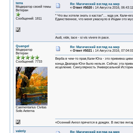
terra
Re: Магический взгляд на мир
Модератор своей темы
«
Ответ #5020 :
14 Августа 2016, 06:43:11
Ветеран
" Что вы хотели знать о кастах".... мда уж. Кали-юг
Сообщений: 1811
Единственное, что меня ужаснуло в Индии-это мусор
Audi, vide, tace - si vis vivere in pace.
Quangel
Re: Магический взгляд на мир
Модератор
«
Ответ #5021 :
14 Августа 2016, 07:04:01
Ветеран
Верба в чем-то прав,Кали-Юга - это прививка цив
Сообщений: 7733
конца Двапара-Юги было нельзя. Сейчас эта прив
исцеление. Сингулярность Универсальной Истории
Сaementarius Civitas
Solis Aeterna
«Осенний Ангел прячется в дождях. В листве янтарн
valeriy
Re: Магический взгляд на мир