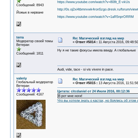
https://www.youtube.com/watch?v=808t_E-vkUs
Сообщений: 8943
http://0s.oj2xi4tbmnvwk4ron5zgo.dresk.ru/forum/vie
Йожык в нирване
https://www.youtube.com/watch?v=1aR5nprORRM
terra
Re: Магический взгляд на мир
Модератор своей темы
«
Ответ #5014 :
11 Августа 2016, 09:48:50
Ветеран
Ну я не такие фокусы имела ввиду. А глобальные
Сообщений: 1811
Audi, vide, tace - si vis vivere in pace.
valeriy
Re: Магический взгляд на мир
Глобальный модератор
«
Ответ #5015 :
13 Августа 2016, 11:51:56
Ветеран
Цитата: citcdaniel от 24 Июля 2016, 00:12:36
Сообщений: 4167
В рот мне ноги!
Что вы хотели знать о кастах, но боялись об этом