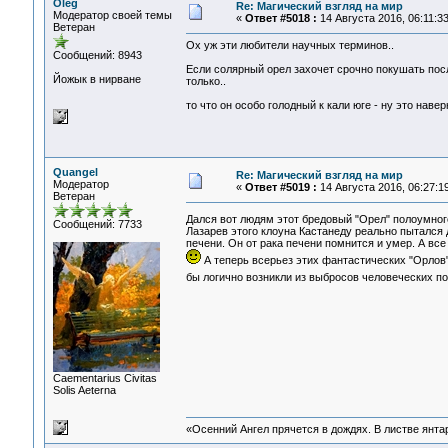
Oleg
Re: Магический взгляд на мир
Модератор своей темы
«
Ответ #5018 :
14 Августа 2016, 06:11:33
Ветеран
Ох уж эти любители научных терминов..
Сообщений: 8943
Если солярный орел захочет срочно покушать посл
Йожык в нирване
только..
то что он особо голодный к кали юге - ну это наве
Quangel
Re: Магический взгляд на мир
Модератор
«
Ответ #5019 :
14 Августа 2016, 06:27:19
Ветеран
Дался вот людям этот бредовый "Орел" полоумног
Сообщений: 7733
Лазарев этого клоуна Кастанеду реально пытался
печени. Он от рака печени помнится и умер. А вс
А теперь всерьез этих фантастических "Орлов
бы логично возникли из выбросов человеческих п
Сaementarius Civitas
Solis Aeterna
«Осенний Ангел прячется в дождях. В листве янтарн