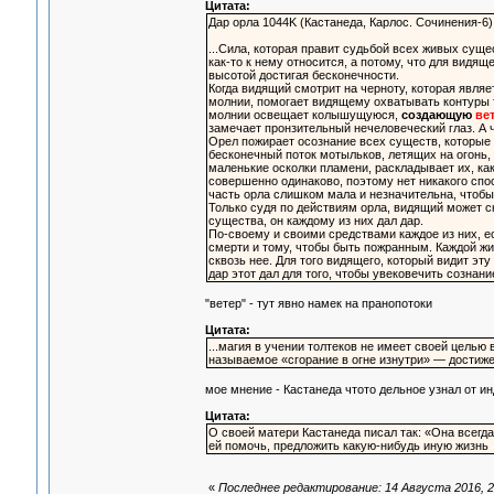
Цитата:
Дар орла 1044K (Кастанеда, Карлос. Сочинения-6)
...Сила, которая правит судьбой всех живых сущес
как-то к нему относится, а потому, что для видя
высотой достигая бесконечности.
Когда видящий смотрит на черноту, которая явля
молнии, помогает видящему охватывать контуры т
молнии освещает колышущуюся,
создающую
ве
замечает пронзительный нечеловеческий глаз. А ч
Орел пожирает осознание всех существ, которые 
бесконечный поток мотыльков, летящих на огонь, 
маленькие осколки пламени, раскладывает их, как
совершенно одинаково, поэтому нет никакого спос
часть орла слишком мала и незначительна, чтобы
Только судя по действиям орла, видящий может ск
существа, он каждому из них дал дар.
По-своему и своими средствами каждое из них, ес
смерти и тому, чтобы быть пожранным. Каждой жив
сквозь нее. Для того видящего, который видит эту
дар этот дал для того, чтобы увековечить сознани
"ветер" - тут явно намек на пранопотоки
Цитата:
...магия в учении толтеков не имеет своей целью
называемое «сгорание в огне изнутри» — достиж
мое мнение - Кастанеда чтото дельное узнал от ин
Цитата:
О своей матери Кастанеда писал так: «Она всегд
ей помочь, предложить какую-нибудь иную жизнь
«
Последнее редактирование: 14 Августа 2016, 2