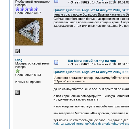
Глобальный модератор
«
Ответ #5022 :
14 Августа 2016, 10:01:02
Ветеран
Цитата: Quantum Angel от 14 Августа 2016, 04:3
Сообщений: 4167
иначе сразу после Большого Взрыва наступило б
Сейчас все больше и больше астрофизиков склоня
развивающаяся вселенная без конца и края. А взры
зарождаются в тех или иных частях океана. Но по
Oleg
Re: Магический взгляд на мир
Модератор своей темы
«
Ответ #5023 :
14 Августа 2016, 10:01:13
Ветеран
Цитата: Quantum Angel от 14 Августа 2016, 06:2
Сообщений: 8943
А все его сектантки совершили самоубийство,кон
"Орлов" упоминаете.
Йожык в нирване
да не самоубийство. и не все. они прыгали со скал
а вот хорошенько помедитруйте .. и когда нависне
и задумаетесь как его назвать..
и вот когда вы почувствуете на себе его присталь
как говаривал Махарши: «Как добыча, попавшая в па
тут намёк на его "всевидящее око" - вы даже с д
kak.ru/raznoe/interesnoe/kak-vidyat-orlyi-chto-vyi-zna