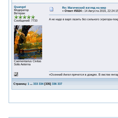
Quangel
Re: Магический взгляд на мир
Модератор
«
Ответ #5024 :
14 Августа 2016, 22:24:15
Ветеран
А не надо в варп лазить без сильного эгрегора-по
Сообщений: 7733
Сaementarius Civitas
Solis Aeterna
«Осенний Ангел прячется в дождях. В листве янтарн
Страниц:
1
...
333
334
[
335
]
336
337