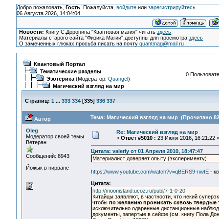
Добро пожаловать,
Гость
. Пожалуйста,
войдите
или
зарегистрируйтесь
.
06 Августа 2026, 14:04:04
Новости:
Книгу С.Доронина "Квантовая магия" читать
здесь
Материалы старого сайта "Физика Магии" доступны для просмотра
здесь
О замеченных глюках просьба писать на почту
quantmag@mail.ru
Квантовый Портал
Тематические разделы
0 Пользовате
Эзотерика
(Модератор:
Quangel
)
Магический взгляд на мир
Страниц:
1
...
333
334
[
335
]
336
337
Тема: Магический взгляд на мир (Прочитано 82
Автор
Oleg
Re: Магический взгляд на мир
Модератор своей темы
«
Ответ #5010 :
23 Июля 2016, 16:21:22 
Ветеран
Цитата: valeriy от 01 Апреля 2010, 18:47:47
Сообщений: 8943
Материалист доверяет опыту (эксперименту)
Йожык в нирване
https://www.youtube.com/watch?v=qBERS9-nwtE
- к
Цитата:
http://moonisland.ucoz.ru/publ/7-1-0-20
Китайцы заявляют, в частности, что некий супер­
чтобы
по желанию проникать сквозь твердые 
исключительно одаренные дистанционные наблюда
документы, запертые в сейфе (см. книгу Пола Дон