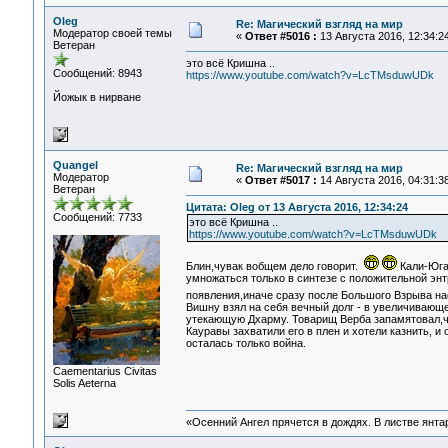
Oleg
Re: Магический взгляд на мир
Модератор своей темы
«
Ответ #5016 :
13 Августа 2016, 12:34:24
Ветеран
это всё Кришна ..
Сообщений: 8943
https://www.youtube.com/watch?v=LcTMsduwUDk
Йожык в нирване
Quangel
Re: Магический взгляд на мир
Модератор
«
Ответ #5017 :
14 Августа 2016, 04:31:38
Ветеран
Цитата: Oleg от 13 Августа 2016, 12:34:24
Сообщений: 7733
это всё Кришна ..
https://www.youtube.com/watch?v=LcTMsduwUDk
Блин,чувак вобщем дело говорит.
Кали-Юга 
умножаться только в синтезе с положительной энт
появления,иначе сразу после Большого Взрыва на
Вишну взял на себя вечный долг - в увеличивающ
утекающую Дхарму. Товарищ Верба запамятовал,ч
Кауравы захватили его в плен и хотели казнить, 
осталась только война.
Сaementarius Civitas
Solis Aeterna
«Осенний Ангел прячется в дождях. В листве янтарн