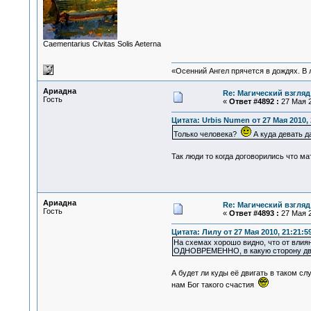
Сaementarius Civitas Solis Aeterna
«Осенний Ангел прячется в дождях. В л
Ариадна
Re: Магический взгляд
Гость
«
Ответ #4892 :
27 Мая 2
Цитата: Urbis Numen от 27 Мая 2010, 
Только человека?
А куда девать д
Так люди то когда договорились что м
Ариадна
Re: Магический взгляд
Гость
«
Ответ #4893 :
27 Мая 2
Цитата: Лилу от 27 Мая 2010, 21:21:5
На схемах хорошо видно, что от влия
ОДНОВРЕМЕННО, в какую сторону двиг
А будет ли куды её двигать в таком с
нам Бог такого счастия