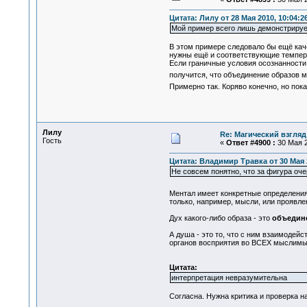
Цитата: Лилу от 28 Мая 2010, 10:04:2
Мой пример всего лишь демонстрируе
В этом примере следовало бы ещё каче
нужны ещё и соответствующие темпер
Если граничные условия осознанности
получится, что объединение образов 
Примерно так. Коряво конечно, но по
Лилу
Re: Магический взгляд
Гость
«
Ответ #4900 :
30 Мая 2
Цитата: Владимир Травка от 30 Мая 2
Не совсем понятно, что за фигура оче
Ментал имеет конкретные определения,
только, например, мысли, или проявле
Дух какого-либо образа - это
объедин
А душа - это то, что с ним взаимодейс
органов восприятия во ВСЕХ мыслим
Цитата:
интерпретация невразумительна
Согласна. Нужна критика и проверка н