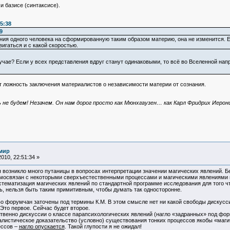
 базисе (синтаксисе).
5:38
9
ния одного человека на сформированную таким образом материю, она не изменится. Е
гаться и с какой скоростью.
случае? Если у всех представления вдруг станут одинаковыми, то всё во Вселенной н
 ложность заключения материалистов о независимости материи от сознания.
ть не будем! Незачем. Он нам дорог просто как Мюнхгаузен… как Карл Фридрих Иеро
 мир
010, 22:51:34 »
 возникло много путаницы в вопросах интерпретации значении магических явлений. Бе
освязан с некоторыми сверхъестественными процессами и магическими явлениями в 
тематизация магических явлений по стандартной программе исследования для того чт
ть, нельзя быть таким примитивным, чтобы думать так односторонне.
 форумчан заточены под термины К.М. В этом смысле нет ни какой свободы дискуссии
 Это первое. Сейчас будет второе.
тственно дискуссии о классе парапсихологических явлений (нагло «задранных» под ф
алистическое доказательство (условно) существования тонких процессов якобы «магич
ессов –
нагло опускается
. Такой глупости я не ожидал!