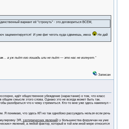
динственный вариант её "стронуть" - это договориться ВСЕМ,
апроч зацементируется! И уже фиг чеготь куда сдвинешь, имха
Не дай
ним… а уж пьёт его лошадь или не пьёт — это нас не волнует."
Записан
сспорно, идёт общественное убеждение (нарастание) о том, что класс
общем смысле этого слова. Однако это не всегда может быть так.
обы разобраться что к чему стремиться. Кто-то мне уже здесь намекнул –
. Я понимаю, что здесь КП но так однобоко рассуждать нельзя если речь
ормулировку ЭЯ,
эзотерических явлений
) у большинства форумчан на уме
еских» явлений, а любой фактор, который в той или иной мере относится