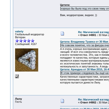
Цитата:
хорошо бы было под это свою тему о
Вам, модераторам, виднее. ))
valeriy
Re: Магический взгляд
Глобальный модератор
«
Ответ #4901 :
30 Мая 2
Ветеран
Цитата: Владимир Травка от 30 Мая 2
Сообщений: 4167
Не совсем понятно, что за фигура оч
А я очень хорошо воспринимаю идею, 
эмоций. И вся эта совокупность предс
и всего человечества. Это, как я пон
попадают те качества, которые едины 
являются известными материальными об
из экзотических понятий знакомы толь
нелокальность и запутанность. А ведь
Цитата: Ариадна от 30 Мая 2010, 16:4
В этом примере следовало бы ещё кач
Качественные характеристики, затраги
качественными характеристиками могут
которую пытается донести Лилу.
Лилу
Re: Магический взгляд
Гость
«
Ответ #4902 :
30 Мая 2