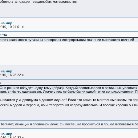
обенно эта позиция твердолобых материалистов.
 на мир
010, 10:24:01 »
1:34
я возникло много путаницы в вопросах интерпретации значении магических явлений.
 на мир
010, 16:28:22 »
9
 Они решили обсудить одну тему (образ). Каждый воспитывался в различных условиях, 
вия, в чём-то одинаковые. Иначе у них не было бы ни одной точки соприкосновения. 
рчивается у индивидума в данном случае? Если это какие-то ментальные карты, то при
еской модели интересна, но интерпретация невразумительна. И вообще хорошо бы был
 бегемот, лежащий в зловонной луже. Он поспешил проснуться и пошел любоваться б
 на мир
010, 16:40:33 »