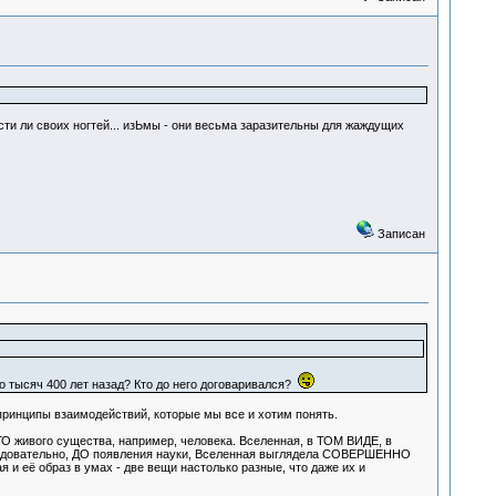
дости ли своих ногтей... изЬмы - они весьма заразительны для жаждущих
Записан
о тысяч 400 лет назад? Кто до него договаривался?
принципы взаимодействий, которые мы все и хотим понять.
ОГО живого существа, например, человека. Вселенная, в ТОМ ВИДЕ, в
Следовательно, ДО появления науки, Вселенная выглядела СОВЕРШЕННО
и её образ в умах - две вещи настолько разные, что даже их и