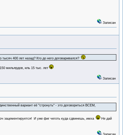
Записан
о тысяч 400 лет назад? Кто до него договаривался?
150 мильярдов, иль 15 тыс. лет
Записан
инственный вариант её "стронуть" - это договориться ВСЕМ,
проч зацементируется! И уже фиг чеготь куда сдвинешь, имха
Не дай
Записан