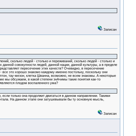
Записан
лений, сколько людей - столько и переживаний, сколько людей - столько и
 данной совокупности людей, данной нации, данной культуры, а в пределе
 представляет пересечение этих качеств? Очевидно, в пересечение
 - все это хорошо знакомо каждому именно постольку, поскольку они
птон, тау-мезон, клетка Шванна, возможно, не всем знакомы. А некоторые
ме мы обсужаем, в какой степени знАчимы такие понятия как-то
и являются плодом воспаленного ума?
, если только она продолжит двигаться в данном направлении. Такими
ентала. На данном этапе они затушевывали бы ту основную мысль,
Записан