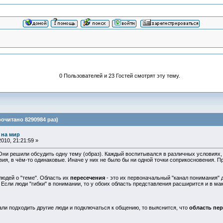
0 Пользователей и 23 Гостей смотрят эту тему.
очитано 8290984 раз)
 на мир
010, 21:21:59 »
Они решили обсудить одну тему (образ). Каждый воспитывался в различных условиях, 
вия, в чём-то одинаковые. Иначе у них не было бы ни одной точки соприкосновения. 
людей о "теме". Область их
пересечения
- это их первоначальный "канал понимания"
 Если люди "гибки" в понимании, то у обоих область представления расширится и в м
тали подходить другие люди и подключаться к общению, то выяснится, что
область пер