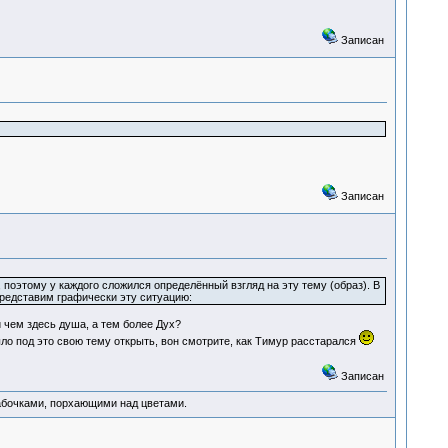
Записан
Записан
поэтому у каждого сложился определённый взгляд на эту тему (образ). В
Представим графически эту ситуацию:
 чем здесь душа, а тем более Дух?
о под это свою тему открыть, вон смотрите, как Тимур расстарался
Записан
абочками, порхающими над цветами.