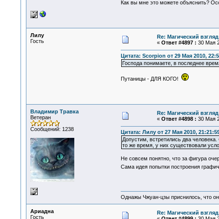
Как вы мне это можете объяснить? Ос
Лилу
Re: Магический взгляд
Гость
«
Ответ #4897 :
30 Мая 2
Цитата: Scorpion от 29 Мая 2010, 22:5
Господа понимаете, в последнее врем
Путаницы - ДЛЯ КОГО!
Владимир Травка
Re: Магический взгляд
Ветеран
«
Ответ #4898 :
30 Мая 2
Сообщений: 1238
Цитата: Лилу от 27 Мая 2010, 21:21:5
Допустим, встретились два человека.
то же время, у них существовали усло
Не совсем понятно, что за фигура оче
Сама идея попытки построения графич
Однажы Чжуан-цзы приснилось, что он
Ариадна
Re: Магический взгляд
Гость
«
Ответ #4899 :
30 Мая 2