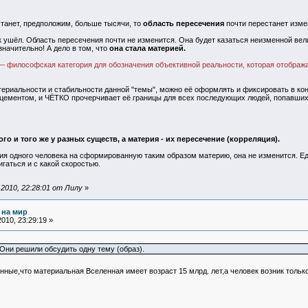
танет, предположим, больше тысячи, то
область пересечения
почти перестанет измен
 ушёл. Область пересечения почти не изменится. Она будет казаться неизменной вели
значительно! А дело в том, что
она стала материей.
) — философская категория для обозначения объективной реальности, которая отобра
териальности и стабильности данной "темы", можно её оформлять и фиксировать в конкр
 цементом, и ЧЁТКО прочерчивает её границы для всех последующих людей, попавших
го и того же у разных существ, а материя - их пересечение (корреляция).
ия одного человека на сформированную таким образом материю, она не изменится. Ед
аться и с какой скоростью.
2010, 22:28:01 от Лилу
»
 на мир
010, 23:29:19 »
Они решили обсудить одну тему (образ).
нные,что материальная Вселенная имеет возраст 15 млрд. лет,а человек возник тольк