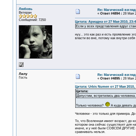
Любовь
Re: Магический взгляд
Ветеран
«
Ответ #4894 :
28 Мая 2
Сообщений: 7250
Цитата: Ариадна от 27 Мая 2010, 23:4
Если у всех представления вдруг ста
нуу... это как раз и есть проявление 
власти во вне, потому как внутри себя 
Лилу
Re: Магический взгляд
Гость
«
Ответ #4895 :
28 Мая 2
Цитата: Urbis Numen от 27 Мая 2010, 
Цитата:
Допустим, встретились два человека.
Только человека?
А куда девать д
Человеки - это только для примера. 
То, что Вселенная имеет возраст, до 
котором она сейчас существует для н
иначе, и у неё были СОВСЕМ ДРУГИЕ по
сравнивать нельзя.