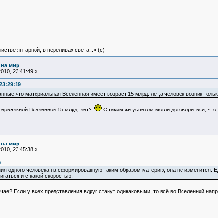
истве янтарной, в переливах света...» (c)
 на мир
010, 23:41:49 »
23:29:19
анные,что материальная Вселенная имеет возраст 15 млрд. лет,а человек возник тольк
атерьяльной Вселенной 15 млрд. лет?
С таким же успехом могли договориться, что 
 на мир
010, 23:45:38 »
9
ния одного человека на сформированную таким образом материю, она не изменится. Ед
аться и с какой скоростью.
лучае? Если у всех представления вдруг станут одинаковыми, то всё во Вселенной на