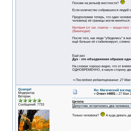
Похоже на рельеф местности?
Если количество собравшихся людей с
Предположим теперь, что один человек
человека) её границы могли меняться 
Мате́рия (от лат. materia — вещество
(Википедия)
После того, как люди "убедились" в ма
ещё больше её стабилизирует, словно
Ещё раз:
Дух - это объединение образов одно
На схемах хорошо видно, что от влиян
ОДНОВРЕМЕННО, в какую сторону двиг
«
Последнее редактирование: 27 Мая 
Quangel
Re: Магический взгляд
Модератор
«
Ответ #4891 :
27 Мая 2
Ветеран
Цитата:
Сообщений: 7733
Допустим, встретились два человека. 
Только человека?
А куда девать да