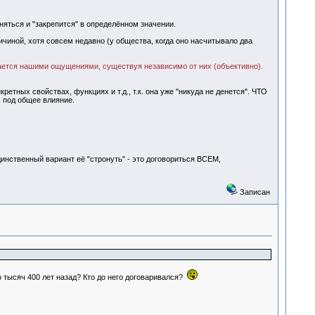
яться и "закрепится" в определённом значении.
чиной, хотя совсем недавно (у общества, когда оно насчитывало два
жается нашими ощущениями, существуя независимо от них (объективно).
етных свойствах, функциях и т.д., т.к. она уже "никуда не денется". ЧТО
 под общее влияние.
инственный вариант её "стронуть" - это договориться ВСЕМ,
Записан
о тысяч 400 лет назад? Кто до него договаривался?