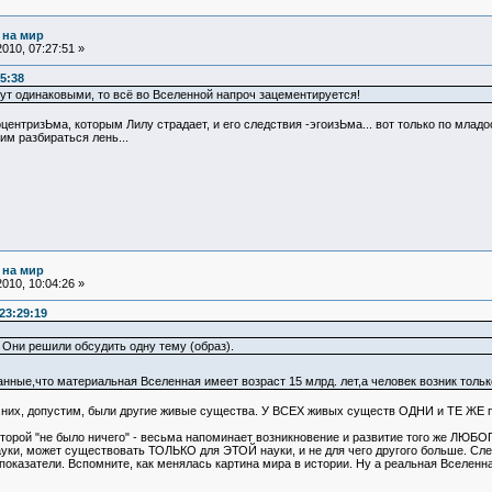
 на мир
010, 07:27:51 »
5:38
нут одинаковыми, то всё во Вселенной напроч зацементируется!
эгоцентризЬма, которым Лилу страдает, и его следствия -эгоизЬма... вот только по мла
им разбираться лень...
 на мир
010, 10:04:26 »
23:29:19
 Они решили обсудить одну тему (образ).
анные,что материальная Вселенная имеет возраст 15 млрд. лет,а человек возник тольк
До них, допустим, были другие живые существа. У ВСЕХ живых существ ОДНИ и ТЕ ЖЕ 
которой "не было ничего" - весьма напоминает возникновение и развитие того же ЛЮБ
ауки, может существовать ТОЛЬКО для ЭТОЙ науки, и не для чего другого больше. 
казатели. Вспомните, как менялась картина мира в истории. Ну а реальная Вселенная 