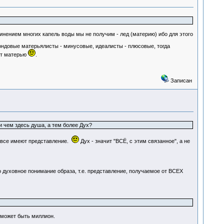
инением многих капель воды мы не получим - лед (материю) ибо для этого
ондовые матерьялисты - минусовые, идеалисты - плюсовые, тогда
ет матерью
.
Записан
и чем здесь душа, а тем более Дух?
о все имеют представление.
Дух - значит "ВСЁ, с этим связанное", а не
го духовное понимание образа, т.е. представление, получаемое от ВСЕХ
 может быть миллион.