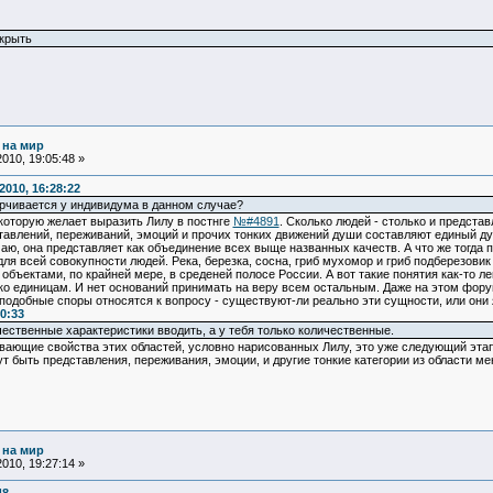
ткрыть
 на мир
010, 19:05:48 »
010, 16:28:22
ерчивается у индивидума в данном случае?
которую желает выразить Лилу в постнге
№#4891
. Сколько людей - столько и представ
тавлений, переживаний, эмоций и прочих тонких движений души составляют единый дух
имаю, она представляет как объединение всех выще названных качеств. А что же тогда
для всей совокупности людей. Река, березка, сосна, гриб мухомор и гриб подберезовик
ъектами, по крайней мере, в среденей полосе России. А вот такие понятия как-то ле
ко единицам. И нет оснований принимать на веру всем остальным. Даже на этом фору
 подобные споры относятся к вопросу - существуют-ли реально эти сущности, или он
0:33
ественные характеристики вводить, а у тебя только количественные.
вающие свойства этих областей, условно нарисованных Лилу, это уже следующий этап
 быть представления, переживания, эмоции, и другие тонкие категории из области м
 на мир
010, 19:27:14 »