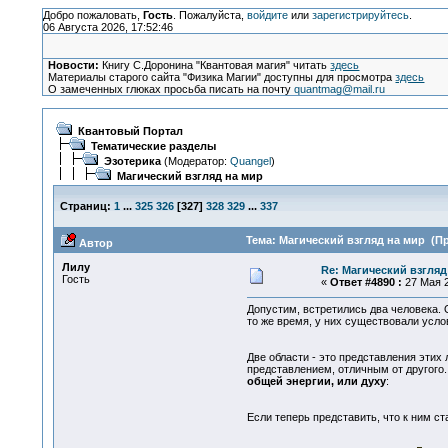
Добро пожаловать,
Гость
. Пожалуйста,
войдите
или
зарегистрируйтесь
.
06 Августа 2026, 17:52:46
Новости:
Книгу С.Доронина "Квантовая магия" читать
здесь
Материалы старого сайта "Физика Магии" доступны для просмотра
здесь
О замеченных глюках просьба писать на почту
quantmag@mail.ru
Квантовый Портал
Тематические разделы
Эзотерика
(Модератор:
Quangel
)
Магический взгляд на мир
Страниц:
1
...
325
326
[
327
]
328
329
...
337
Тема: Магический взгляд на мир (Пр
Автор
Лилу
Re: Магический взгляд
Гость
«
Ответ #4890 :
27 Мая 2
Допустим, встретились два человека. 
то же время, у них существовали усло
Две области - это представления этих 
представлением, отличным от другого.
общей энергии, или духу
:
Если теперь представить, что к ним с