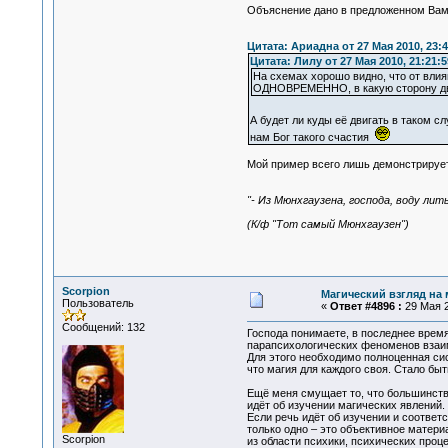
Объяснение дано в предложенном Вами
Цитата: Ариадна от 27 Мая 2010, 23:4
Цитата: Лилу от 27 Мая 2010, 21:21:5
На схемах хорошо видно, что от влия
ОДНОВРЕМЕННО, в какую сторону дви
А будет ли куды её двигать в таком 
нам Бог такого счастия
Мой пример всего лишь демонстрирует
"- Из Мюнхгаузена, господа, воду ли
(К/ф "Тот самый Мюнхгаузен")
Scorpion
Магический взгляд на
Пользователь
«
Ответ #4896 :
29 Мая 2
Сообщений: 132
Господа понимаете, в последнее время
парапсихологических феноменов взаим
Для этого необходимо полноценная сис
что магия для каждого своя. Стало бы
Ещё меня смущает то, что большинство
идёт об изучении магических явлений.
Если речь идёт об изучении и соотве
только одно – это объективное матери
Scorpion
из области психики, психических проц