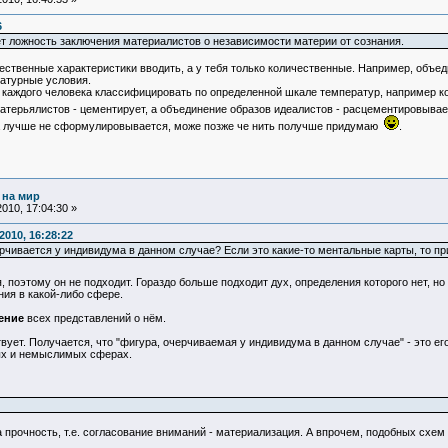
6
т ложность заключения материалистов о независимости материи от сознания.
ственные характеристики вводить, а у тебя только количественные. Например, объед
атурные условия.
 каждого человека классифицировать по определенной шкале температур, например к
матерьялистов - цементирует, а объединение образов идеалистов - расцементировыва
ка лучше не сформулировывается, може позже че нить получше придумаю
.
 на мир
010, 17:04:30 »
010, 16:28:22
рчивается у индивидума в данном случае? Если это какие-то ментальные карты, то пр
 поэтому он не подходит. Гораздо больше подходит дух, определения которого нет, н
ния в какой-либо сфере.
ение
всех представлений о нём.
твует. Получается, что "фигура, очерчиваемая у индивидума в данном случае" - это е
ых и немыслимых сферах.
а прочность, т.е. согласование вниманий - материализация. А впрочем, подобных схем