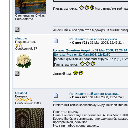
Пип,ты лапочка...
Мы с migus'ом тебя ра
Сaementarius Civitas
Solis Aeterna
«Осенний Ангел прячется в дождях. В листве янтарн
shadow
Re: Квантовый аспект музыки...
Пользователь
«
Ответ #21 :
31 Мая 2008, 12:41:21 »
Сообщений: 67
Цитата: Quantum Angel от 31 Мая 2008, 12:26:14
Цитата: Pipa от 31 Мая 2008, 11:41:50
А сами джунгли мы заасфальтируем!!! :-):-):-) Пут
Пип,ты лапочка...
Детский сад.
OEOUO
Re: Квантовый аспект музыки...
Ветеран
«
Ответ #22 :
31 Мая 2008, 12:51:24 »
Сообщений: 1283
Ничего нет ближе квантовому миру, нежели мир ис
Прочитал ссылку.
Пипа! Вы блестящая полемистка. А Ваш блог в ЖЖ,
Короче Вы бы и в журналистике сделали бы карье
прокормимся, если что...
Но, ваш пафос пропал даром...