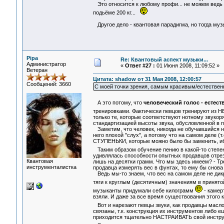
Это относится к любому профи... не можем ведь 
подьёме 200 кг...
Другое дело - квантовая парадигма, но тогда муз
Pipa
Re: Квантовый аспект музыки...
Администратор
«
Ответ #27 :
01 Июня 2008, 11:09:52 »
Ветеран
Цитата: shadow от 31 Мая 2008, 12:00:57
Сообщений: 3660
С моей точки зрения, самым красивым/естествен
А это потому, что
человеческий голос - есте
тренировками. Фактически певцов тренируют из 
только те, которые соответствуют нотному звукоря
стандартизацией высоты звука, обусловленной в 
Заметим, что человек, никогда не обучавшийся но
него плохой "слух", а потому что на самом деле (т.
СТУПЕНЬКИ, которые можно было бы заменить, иб
Таким образом обучение пению в какой-то степен
удивлялась способности опытных продавцов отреза
Квантовая
лишь на десятки грамм. Что мы здесь имеем? - Тр
инструменталистка
продавца измерять вес в фунтах, то ему бы снова
Ведь мы-то знаем, что вес на самом деле не дик
тяги к круглым (десятичным) значениям в принято
музыканты придумали себе килограмм
- камерт
взяли. И даже за все время существования этого 
Вот и нарезают певцы звуки, как продавцы масло,
связаны, т.к. конструкция их инструментов либо е
приходится тщательно НАСТРАИВАТЬ свой инструме