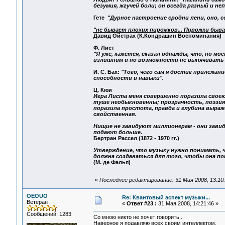
безумия, жгучей боли; он всегда разный и 
Гете
"Дурное настроение сродни лени, оно, с
"не бывает плохих пирожков... Пирожки быв
Давид Ойстрах (К.Кондрашин Воспоминания)
Ф. Лист
"Я уже, кажется, сказал однажды, что, по м
излишним и по возможности не выпячивать с
И. С. Бах:
"Того, чего сам я достиг прилежан
способности и навыки".
Ц. Кюи
Игра Листа меня совершенно поразила свое
туше необыкновенны; прозрачность, поэзия,
поразила простота, правда и глубина выраже
свойственная.
Нищие не завидуют миллионерам - они зав
подают больше.
Бертран Рассел (1872 - 1970 гг.)
Утверждение, что музыку нужно понимать, чт
должна создаваться для того, чтобы она по
(М. де Фалья)
«
Последнее редактирование: 31 Мая 2008, 13:1
OEOUO
Re: Квантовый аспект музыки...
Ветеран
«
Ответ #23 :
31 Мая 2008, 14:21:46 »
Сообщений: 1283
Со мною никто не хочет говорить...
Наверное я подавляю всех своим интеллектом.