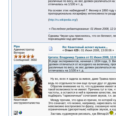
различные по весу, их вес должен различаться на 
отличалась на 1/100 и т. д.
На основе этих наблюдений Г. Фехнер в 1860 год
пропорциональна логарифму интенсивности раздр
(
http://ru.wikipedia.org/
)
«
Последнее редактирование: 01 Июня 2008, 12:1
Однажы Чжуан-цзы приснилось, что он бегемот, л
порхающими над цветами.
Pipa
Re: Квантовый аспект музыки...
Администратор
«
Ответ #29 :
01 Июня 2008, 13:00:06 »
Ветеран
Цитата: Владимир Травка от 01 Июня 2008, 12:0
Сообщений: 3660
В ряде экспериментов, начиная с 1834 года, Э. В
должен отличаться от исходного на величину, пр
различные по весу, их вес должен различаться на
отличалась на 1/100 и т. д.
Ну во, всех я задела за живое, даже Травка про
ведь по отдельности они еще лучше друг от друж
Обратим внимание на то, что художники имеют 
такой возможности не имеют. Причина тут в том, ч
частоты, а остаются в ней в прежнем качестве, 
подбирать "гармоничные" сочетания звуков, т.н. 
Квантовая
Между прочим, это одна из причин, по которой 
инструменталистка
Это означает, что можно, например, нарисовать п
невозможно воспроизвести фразу, сказанную чело
ограниченным (дискретным) набором звуков, а 
Заставь художников рисовать, как Bitmap16
,