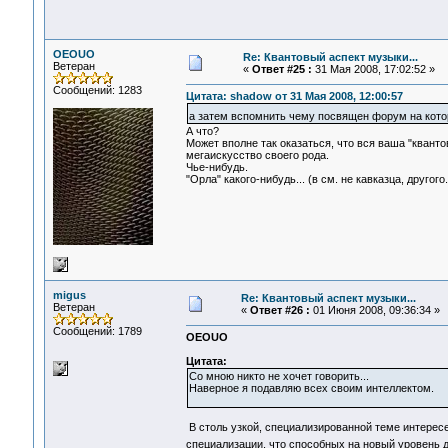
OEOUO
Re: Квантовый аспект музыки...
Ветеран
«
Ответ #25 :
31 Мая 2008, 17:02:52 »
Сообщений: 1283
Цитата: shadow от 31 Мая 2008, 12:00:57
а затем вспомнить чему посвящен форум на кот
А что?
Может вполне так оказаться, что вся ваша "кванто
мегаискусство своего рода.
Чье-нибудь.
"Орла" какого-нибудь... (в см. не кавказца, другого.
migus
Re: Квантовый аспект музыки...
Ветеран
«
Ответ #26 :
01 Июня 2008, 09:36:34 »
Сообщений: 1789
OEOUO
Цитата:
Со мною никто не хочет говорить...
Наверное я подавляю всех своим интеллектом.
В столь узкой, специализированной теме интересе
специализации, что способных на новый уровень