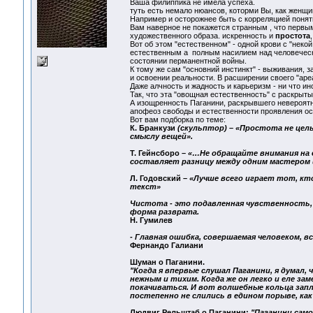
Ваша филиппика не имела успеха.
туть есть немало нюансов, которми Вы, как женщ
Например и осторожнее быть с корреляцией поняти
Вам наверное не покажется странным , что первым
художественного образа. искренность и
простота
Вот об этом "естественном" - одной крови с "некой
естественным а полным насилием над человеческо
состоянии перманентной войны.
К тому же сам "основний инстинкт" - выживания, 
и освоении реальности. В расширении своего "аре
Даже алчность и жадность и карьеризм - ни что и
Так, что эта "овощная естественность" с раскрыты
А изощренность Паганини, раскрывшего невероятн
апофеоз свободы и естественности проявления ос
Вот вам подборка по теме:
К. Бранкузи
(скульптор) – «Простота не цел
смыслу вещей».
Т. Гейнсборо –
«…Не обращайте внимания на 
составляет разницу между одним мастером и
Л. Годовский –
«Лучше всего играет тот, кто
текст»
Чистота - это подавленная чувственность, 
форма разврата.
Н. Гумилев
- Главная ошибка, совершаемая человеком, в
Фернандо Галиани
Шуман о Паганини.
"Когда я впервые слушал Паганини, я думал, ч
нежным и тихим. Когда же он легко и еле з
покачиваться. И вот волшебные кольца запле
постепенно не слились в едином порыве, ка
Людвиг Рельштаб о Паганини:
"Паганини само