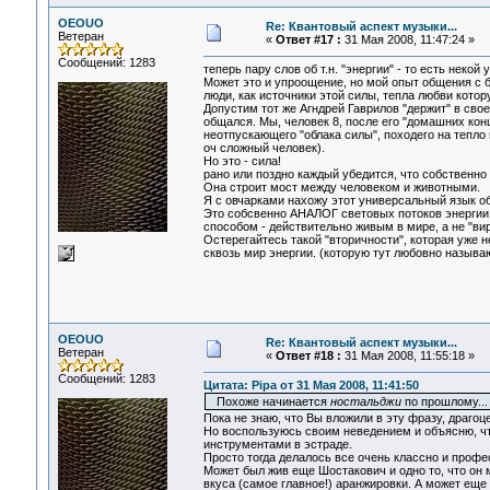
OEOUO
Re: Квантовый аспект музыки...
Ветеран
«
Ответ #17 :
31 Мая 2008, 11:47:24 »
Сообщений: 1283
теперь пару слов об т.н. "энергии" - то есть нек
Может это и упроощение, но мой опыт общения с 
люди, как источники этой силы, тепла любви котор
Допустим тот же Агндрей Гаврилов "держит" в свое
общался. Мы, человек 8, после его "домашних ко
неотпускающего "облака силы", походего на тепло и
оч сложный человек).
Но это - сила!
рано или поздно каждый убедится, что собственно
Она строит мост между человеком и животными.
Я с овчарками нахожу этот универсальный язык о
Это собсвенно АНАЛОГ световых потоков энергии,
способом - действительно живым в мире, а не "ви
Остерегайтесь такой "вторичности", которая уже 
сквозь мир энергии. (которую тут любовно называ
OEOUO
Re: Квантовый аспект музыки...
Ветеран
«
Ответ #18 :
31 Мая 2008, 11:55:18 »
Сообщений: 1283
Цитата: Pipa от 31 Мая 2008, 11:41:50
Похоже начинается
ностальджи
по прошлому...
Пока не знаю, что Вы вложили в эту фразу, драго
Но воспользуюсь своим неведением и объясню, чт
инструментами в эстраде.
Просто тогда делалось все очень классно и профе
Может был жив еще Шостакович и одно то, что он 
вкуса (самое главное!) аранжировки. А может еще