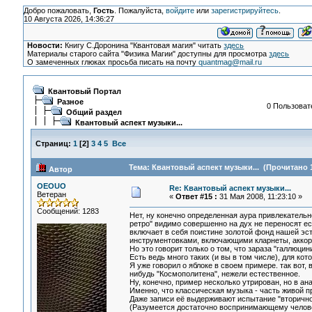
Добро пожаловать,
Гость
. Пожалуйста,
войдите
или
зарегистрируйтесь
.
10 Августа 2026, 14:36:27
Новости:
Книгу С.Доронина "Квантовая магия" читать
здесь
Материалы старого сайта "Физика Магии" доступны для просмотра
здесь
О замеченных глюках просьба писать на почту
quantmag@mail.ru
Квантовый Портал
Разное
0 Пользовате
Общий раздел
Квантовый аспект музыки...
Страниц:
1
[
2
]
3
4
5
Все
Тема: Квантовый аспект музыки... (Прочитано 1
Автор
OEOUO
Re: Квантовый аспект музыки...
Ветеран
«
Ответ #15 :
31 Мая 2008, 11:23:10 »
Сообщений: 1283
Нет, ну конечно определенная аура привлекательно
ретро" видимо совершенно на дух не переносят ес
включает в себя поистине золотой фонд нашей эст
инструментовками, включающими кларнеты, аккорд
Но это говорит только о том, что зараза "галлюц
Есть ведь много таких (и вы в том числе), для к
Я уже говорил о яблоке в своем примере. так вот,
нибудь "Космополитена", нежели естественное.
Ну, конечно, пример несколько утрирован, но в ан
Именно, что классическая музыка - часть живой п
Даже записи её выдерживают испытание "вторично
(Разумеется достаточно воспринимающему челове