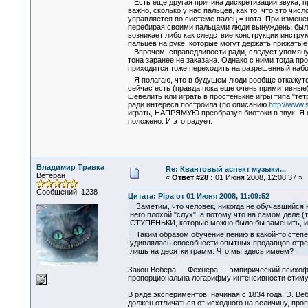
Есть еще другая причина дискретизации звука, про
важно, сколько у нас пальцев, как то, что это 
управляется по системе палец = нота. При измене
перебирая своими пальцами люди вынуждены были 
возникает либо как следствие конструкции инстру
пальцев на руке, которые могут держать прижатые
Впрочем, справедливости ради, следует упомяну
тона заранее не заказана. Однако с ними тогда п
приходится тоже переходить на разрешенный набо
Я полагаю, что в будущем люди вообще откажутс
сейчас есть (правда пока еще очень примитивные
шевелить или играть в простенькие игры типа "те
ради интереса построила (по описанию
http://www.
играть, НАПРЯМУЮ преобразуя биотоки в звук. Я 
положено. И это радует.
Владимир Травка
Re: Квантовый аспект музыки...
Ветеран
«
Ответ #28 :
01 Июня 2008, 12:08:37 »
Сообщений: 1238
Цитата: Pipa от 01 Июня 2008, 11:09:52
Заметим, что человек, никогда не обучавшийся но
него плохой "слух", а потому что на самом деле (т
СТУПЕНЬКИ, которые можно было бы заменить, и
Таким образом обучение пению в какой-то степе
удивлялась способности опытных продавцов отреза
лишь на десятки грамм. Что мы здесь имеем?
Закон Вебера — Фехнера — эмпирический психофи
пропорциональна логарифму интенсивности стиму
В ряде экспериментов, начиная с 1834 года, Э. В
должен отличаться от исходного на величину, пр