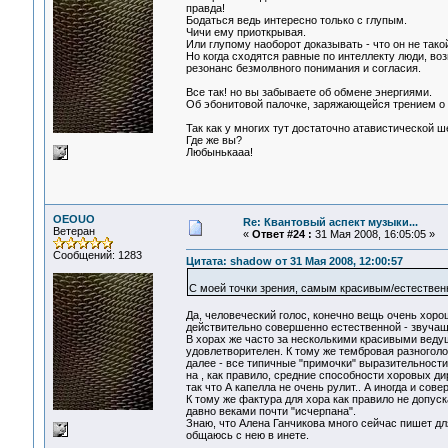
правда!
Бодаться ведь интересно только с глупым.
Чичи ему приоткрывая.
Или глупому наоборот доказывать - что он не тако
Но когда сходятся равные по интеллекту люди, во
резонанс безмолвного понимания и согласия.
Все так! но вы забываете об обмене энергиями.
Об эбонитовой палочке, заряжающейся трением о
Так как у многих тут достаточно атавистической ше
Где же вы?
Любынькааа!
OEOUO
Re: Квантовый аспект музыки...
Ветеран
«
Ответ #24 :
31 Мая 2008, 16:05:05 »
Сообщений: 1283
Цитата: shadow от 31 Мая 2008, 12:00:57
С моей точки зрения, самым красивым/естествен
Да, человеческий голос, конечно вещь очень хорош
действительно совершенно естественной - звучащ
В хорах же часто за несколькими красивыми веду
удовлетворителен. К тому же тембровая разноголо
далее - все типичные "примочки" выразительности
на , как правило, средние способности хоровых ди
так что А капелла не очень рулит.. А иногда и сов
К тому же фактура для хора как правило не допус
давно веками почти "исчерпана".
Знаю, что Алена Ганчикова много сейчас пишет для
общаюсь с нею в инете.