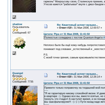
гармонь" Мокроусову свою, Сталинскую премию, а 
Утесов кажется "рабатывал" вкупе с джаз-бандом 
shadow
Re: Квантовый аспект музыки...
Пользователь
«
Ответ #19 :
31 Мая 2008, 12:00:57 »
Сообщений: 67
Цитата: Pipa от 31 Мая 2008, 11:41:50
Полностью солидарна с постом Quantum Angel в
#
Неплохо было бы ещё кому-нибудь попротестоват
понимает под словами _естественный и _неестес
P.S.
С моей точки зрения, самым красивым/естествен
Quangel
Re: Квантовый аспект музыки...
Ветеран
«
Ответ #20 :
31 Мая 2008, 12:26:14 »
Сообщений: 7735
Цитата: Pipa от 31 Мая 2008, 11:41:50
Примите только поправочку на тогдашний мой по
----
"Я не гарантирую никому спокойной жизни. И даже 
в квартире :-). Однако все вы, вместе взятые, не
тронуть это «чадо»! А наступит время, и он понад
мы заасфальтируем!!! :-):-):-) Пути назад надо жеч
-----