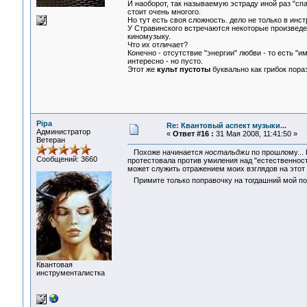
И наоборот, так называемую эстраду иной раз "сп
стоит очень многого.
Но тут есть своя сложность. дело не только в инс
У Стравинского встречаются некоторые произведен
киномузыку.
Что их отличает?
Конечно - отсутствие "энергии" любви - то есть 
интересно - но пусто.
Этот же
культ пустоты
буквально как грибок пора
Pipa
Re: Квантовый аспект музыки...
Администратор
«
Ответ #16 :
31 Мая 2008, 11:41:50 »
Ветеран
Похоже начинается
ностальджи
по прошлому...
Сообщений: 3660
протестовала против умиления над "естественност
может служить отражением моих взглядов на этот
Примите только поправочку на тогдашний мой п
Квантовая
инструменталистка