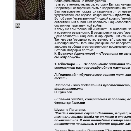
Ваша филиппика не имела успеха.
туть есть немало нюансов, которми Вы, как женщ
Например и осторожнее быть с корреляцией поняти
Вам наверное не покажется странным , что первым
художественного образа. искренность и
простота
Вот об этом "естественном" - одной крови с "некой
естественным а полным насилием над человеческо
состоянии перманентной войны.
К тому же сам "основний инстинкт" - выживания, 
и освоении реальности. В расширении своего "аре
Даже алчность и жадность и карьеризм - ни что и
Так, что эта "овощная естественность" с раскрыты
А изощренность Паганини, раскрывшего невероятн
апофеоз свободы и естественности проявления ос
Вот вам подборка по теме:
К. Бранкузи
(скульптор) – «Простота не цел
смыслу вещей».
Т. Гейнсборо –
«…Не обращайте внимания на 
составляет разницу между одним мастером и
Л. Годовский –
«Лучше всего играет тот, кто
текст»
Чистота - это подавленная чувственность, 
форма разврата.
Н. Гумилев
- Главная ошибка, совершаемая человеком, в
Фернандо Галиани
Шуман о Паганини.
"Когда я впервые слушал Паганини, я думал, ч
нежным и тихим. Когда же он легко и еле з
покачиваться. И вот волшебные кольца запле
постепенно не слились в едином порыве, ка
Людвиг Рельштаб о Паганини:
"Паганини само