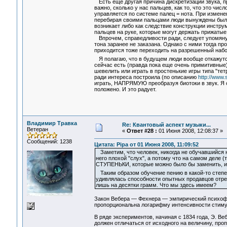
Есть еще другая причина дискретизации звука, про
важно, сколько у нас пальцев, как то, что это 
управляется по системе палец = нота. При измене
перебирая своими пальцами люди вынуждены были 
возникает либо как следствие конструкции инстру
пальцев на руке, которые могут держать прижатые
Впрочем, справедливости ради, следует упомяну
тона заранее не заказана. Однако с ними тогда п
приходится тоже переходить на разрешенный набо
Я полагаю, что в будущем люди вообще откажутс
сейчас есть (правда пока еще очень примитивные
шевелить или играть в простенькие игры типа "те
ради интереса построила (по описанию
http://www.
играть, НАПРЯМУЮ преобразуя биотоки в звук. Я 
положено. И это радует.
Владимир Травка
Re: Квантовый аспект музыки...
Ветеран
«
Ответ #28 :
01 Июня 2008, 12:08:37 »
Сообщений: 1238
Цитата: Pipa от 01 Июня 2008, 11:09:52
Заметим, что человек, никогда не обучавшийся но
него плохой "слух", а потому что на самом деле (т
СТУПЕНЬКИ, которые можно было бы заменить, и
Таким образом обучение пению в какой-то степе
удивлялась способности опытных продавцов отреза
лишь на десятки грамм. Что мы здесь имеем?
Закон Вебера — Фехнера — эмпирический психофи
пропорциональна логарифму интенсивности стиму
В ряде экспериментов, начиная с 1834 года, Э. В
должен отличаться от исходного на величину, пр