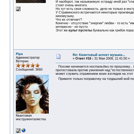
И наоборот, так называемую эстраду иной раз "сп
стоит очень многого.
Но тут есть своя сложность. дело не только в инс
У Стравинского встречаются некоторые произведен
киномузыку.
Что их отличает?
Конечно - отсутствие "энергии" любви - то есть 
интересно - но пусто.
Этот же
культ пустоты
буквально как грибок пора
Pipa
Re: Квантовый аспект музыки...
Администратор
«
Ответ #16 :
31 Мая 2008, 11:41:50 »
Ветеран
Похоже начинается
ностальджи
по прошлому...
Сообщений: 3660
протестовала против умиления над "естественност
может служить отражением моих взглядов на этот
Примите только поправочку на тогдашний мой п
Квантовая
инструменталистка