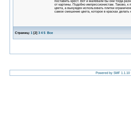
поставить крест. Вот и малевали бы они тогда ра
от картины. Подобно импрессионистам. Таково, к
цвета, а вынужден использовать плитки ограничен
самое смешение цвета, которое в красках делать 
Страниц:
1
[
2
]
3
4
5
Все
Powered by SMF 1.1.10