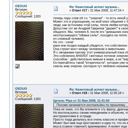
OEOUO
Re: Квантовый аспект музыки...
Ветеран
«
Ответ #17 :
31 Мая 2008, 11:47:24 »
Сообщений: 1283
теперь пару слов об т.н. "энергии" - то есть нек
Может это и упроощение, но мой опыт общения с 
люди, как источники этой силы, тепла любви котор
Допустим тот же Агндрей Гаврилов "держит" в свое
общался. Мы, человек 8, после его "домашних ко
неотпускающего "облака силы", походего на тепло и
оч сложный человек).
Но это - сила!
рано или поздно каждый убедится, что собственно
Она строит мост между человеком и животными.
Я с овчарками нахожу этот универсальный язык о
Это собсвенно АНАЛОГ световых потоков энергии,
способом - действительно живым в мире, а не "ви
Остерегайтесь такой "вторичности", которая уже 
сквозь мир энергии. (которую тут любовно называ
OEOUO
Re: Квантовый аспект музыки...
Ветеран
«
Ответ #18 :
31 Мая 2008, 11:55:18 »
Сообщений: 1283
Цитата: Pipa от 31 Мая 2008, 11:41:50
Похоже начинается
ностальджи
по прошлому...
Пока не знаю, что Вы вложили в эту фразу, драго
Но воспользуюсь своим неведением и объясню, чт
инструментами в эстраде.
Просто тогда делалось все очень классно и профе
Может был жив еще Шостакович и одно то, что он 
вкуса (самое главное!) аранжировки. А может еще