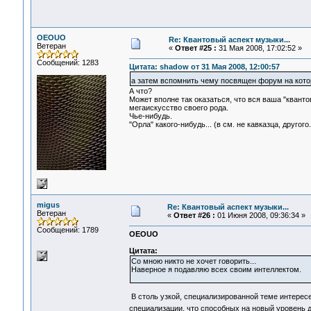
OEOUO
Re: Квантовый аспект музыки...
Ветеран
«
Ответ #25 :
31 Мая 2008, 17:02:52 »
Сообщений: 1283
Цитата: shadow от 31 Мая 2008, 12:00:57
а затем вспомнить чему посвящен форум на кот
А что?
Может вполне так оказаться, что вся ваша "кванто
мегаискусство своего рода.
Чье-нибудь.
"Орла" какого-нибудь... (в см. не кавказца, другого.
migus
Re: Квантовый аспект музыки...
Ветеран
«
Ответ #26 :
01 Июня 2008, 09:36:34 »
Сообщений: 1789
OEOUO
Цитата:
Со мною никто не хочет говорить...
Наверное я подавляю всех своим интеллектом.
В столь узкой, специализированной теме интересе
специализации, что способных на новый уровень