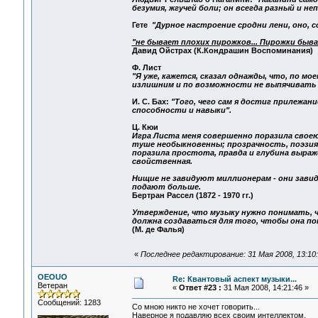
безумия, жгучей боли; он всегда разный и 
Гете
"Дурное настроение сродни лени, оно, с
"не бывает плохих пирожков... Пирожки быв
Давид Ойстрах (К.Кондрашин Воспоминания)
Ф. Лист
"Я уже, кажется, сказал однажды, что, по м
излишним и по возможности не выпячивать с
И. С. Бах:
"Того, чего сам я достиг прилежан
способности и навыки".
Ц. Кюи
Игра Листа меня совершенно поразила свое
туше необыкновенны; прозрачность, поэзия,
поразила простота, правда и глубина выраже
свойственная.
Нищие не завидуют миллионерам - они зав
подают больше.
Бертран Рассел (1872 - 1970 гг.)
Утверждение, что музыку нужно понимать, чт
должна создаваться для того, чтобы она по
(М. де Фалья)
«
Последнее редактирование: 31 Мая 2008, 13:1
OEOUO
Re: Квантовый аспект музыки...
Ветеран
«
Ответ #23 :
31 Мая 2008, 14:21:46 »
Сообщений: 1283
Со мною никто не хочет говорить...
Наверное я подавляю всех своим интеллектом.