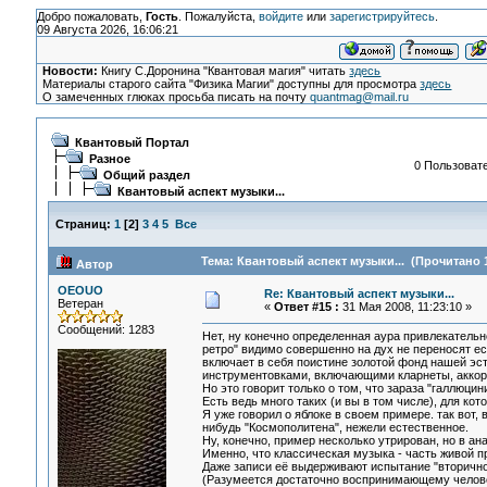
Добро пожаловать,
Гость
. Пожалуйста,
войдите
или
зарегистрируйтесь
.
09 Августа 2026, 16:06:21
Новости:
Книгу С.Доронина "Квантовая магия" читать
здесь
Материалы старого сайта "Физика Магии" доступны для просмотра
здесь
О замеченных глюках просьба писать на почту
quantmag@mail.ru
Квантовый Портал
Разное
0 Пользовате
Общий раздел
Квантовый аспект музыки...
Страниц:
1
[
2
]
3
4
5
Все
Тема: Квантовый аспект музыки... (Прочитано 1
Автор
OEOUO
Re: Квантовый аспект музыки...
Ветеран
«
Ответ #15 :
31 Мая 2008, 11:23:10 »
Сообщений: 1283
Нет, ну конечно определенная аура привлекательно
ретро" видимо совершенно на дух не переносят ес
включает в себя поистине золотой фонд нашей эст
инструментовками, включающими кларнеты, аккорд
Но это говорит только о том, что зараза "галлюц
Есть ведь много таких (и вы в том числе), для к
Я уже говорил о яблоке в своем примере. так вот,
нибудь "Космополитена", нежели естественное.
Ну, конечно, пример несколько утрирован, но в ан
Именно, что классическая музыка - часть живой п
Даже записи её выдерживают испытание "вторично
(Разумеется достаточно воспринимающему челове