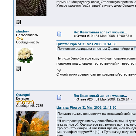
гармонь" Мокроусову свою, Сталинскую премию, а 
Утесов кажется "рабатывал" вкупе с джаз-бандом 
shadow
Re: Квантовый аспект музыки...
Пользователь
«
Ответ #19 :
31 Мая 2008, 12:00:57 »
Сообщений: 67
Цитата: Pipa от 31 Мая 2008, 11:41:50
Полностью солидарна с постом Quantum Angel в
#
Неплохо было бы ещё кому-нибудь попротестоват
понимает под словами _естественный и _неестес
P.S.
С моей точки зрения, самым красивым/естествен
Quangel
Re: Квантовый аспект музыки...
Ветеран
«
Ответ #20 :
31 Мая 2008, 12:26:14 »
Сообщений: 7735
Цитата: Pipa от 31 Мая 2008, 11:41:50
Примите только поправочку на тогдашний мой по
----
"Я не гарантирую никому спокойной жизни. И даже 
в квартире :-). Однако все вы, вместе взятые, не
тронуть это «чадо»! А наступит время, и он понад
мы заасфальтируем!!! :-):-):-) Пути назад надо жеч
-----