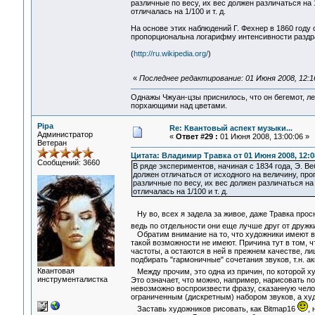
различные по весу, их вес должен различаться на 
отличалась на 1/100 и т. д.
На основе этих наблюдений Г. Фехнер в 1860 год
пропорциональна логарифму интенсивности раздр
(
http://ru.wikipedia.org/
)
«
Последнее редактирование: 01 Июня 2008, 12:1
Однажы Чжуан-цзы приснилось, что он бегемот, л
порхающими над цветами.
Pipa
Re: Квантовый аспект музыки...
Администратор
«
Ответ #29 :
01 Июня 2008, 13:00:06 »
Ветеран
Цитата: Владимир Травка от 01 Июня 2008, 12:0
Сообщений: 3660
В ряде экспериментов, начиная с 1834 года, Э. В
должен отличаться от исходного на величину, пр
различные по весу, их вес должен различаться на
отличалась на 1/100 и т. д.
Ну во, всех я задела за живое, даже Травка про
ведь по отдельности они еще лучше друг от друж
Обратим внимание на то, что художники имеют 
такой возможности не имеют. Причина тут в том, ч
частоты, а остаются в ней в прежнем качестве, 
подбирать "гармоничные" сочетания звуков, т.н. 
Квантовая
Между прочим, это одна из причин, по которой 
инструменталистка
Это означает, что можно, например, нарисовать п
невозможно воспроизвести фразу, сказанную чело
ограниченным (дискретным) набором звуков, а 
Заставь художников рисовать, как Bitmap16
,