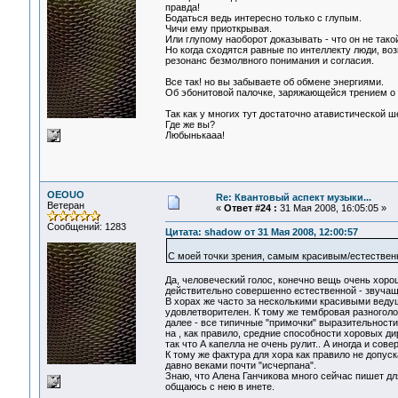
правда!
Бодаться ведь интересно только с глупым.
Чичи ему приоткрывая.
Или глупому наоборот доказывать - что он не тако
Но когда сходятся равные по интеллекту люди, во
резонанс безмолвного понимания и согласия.
Все так! но вы забываете об обмене энергиями.
Об эбонитовой палочке, заряжающейся трением о
Так как у многих тут достаточно атавистической ше
Где же вы?
Любынькааа!
OEOUO
Re: Квантовый аспект музыки...
Ветеран
«
Ответ #24 :
31 Мая 2008, 16:05:05 »
Сообщений: 1283
Цитата: shadow от 31 Мая 2008, 12:00:57
С моей точки зрения, самым красивым/естествен
Да, человеческий голос, конечно вещь очень хорош
действительно совершенно естественной - звучащ
В хорах же часто за несколькими красивыми веду
удовлетворителен. К тому же тембровая разноголо
далее - все типичные "примочки" выразительности
на , как правило, средние способности хоровых ди
так что А капелла не очень рулит.. А иногда и сов
К тому же фактура для хора как правило не допус
давно веками почти "исчерпана".
Знаю, что Алена Ганчикова много сейчас пишет для
общаюсь с нею в инете.