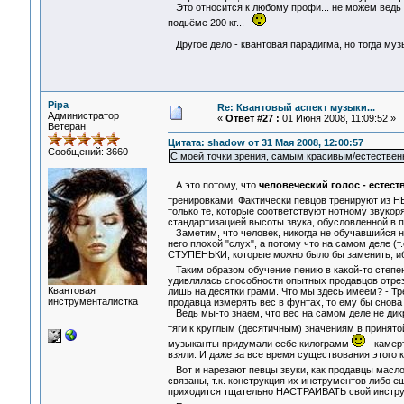
Это относится к любому профи... не можем ведь 
подьёме 200 кг...
Другое дело - квантовая парадигма, но тогда муз
Pipa
Re: Квантовый аспект музыки...
Администратор
«
Ответ #27 :
01 Июня 2008, 11:09:52 »
Ветеран
Цитата: shadow от 31 Мая 2008, 12:00:57
Сообщений: 3660
С моей точки зрения, самым красивым/естествен
А это потому, что
человеческий голос - есте
тренировками. Фактически певцов тренируют из 
только те, которые соответствуют нотному звукоря
стандартизацией высоты звука, обусловленной в 
Заметим, что человек, никогда не обучавшийся но
него плохой "слух", а потому что на самом деле (т.
СТУПЕНЬКИ, которые можно было бы заменить, иб
Таким образом обучение пению в какой-то степен
удивлялась способности опытных продавцов отреза
Квантовая
лишь на десятки грамм. Что мы здесь имеем? - Тр
инструменталистка
продавца измерять вес в фунтах, то ему бы снова
Ведь мы-то знаем, что вес на самом деле не дик
тяги к круглым (десятичным) значениям в принято
музыканты придумали себе килограмм
- камерт
взяли. И даже за все время существования этого 
Вот и нарезают певцы звуки, как продавцы масло,
связаны, т.к. конструкция их инструментов либо е
приходится тщательно НАСТРАИВАТЬ свой инструме