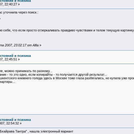
остояний и психика
7, 22:40:27 »
с уточнила через поиск :
"
аю себе, что если просто отзеркаливать правдиво чувствами и телом текущую картинку 
 2007, 23:02:17 от Alfia
»
остояний и психика
7, 22:45:51 »
е, можно принимать по разному...
ие - то это одно, если копирайты - то получается другой результат...
ашкентского книжнего голода здесь в Москве тоже глаза разбегались, но купила уже пр
вартиры...
остояний и психика
07, 22:54:32 »
 Бхайрава Тантра" , нашла электронный вариант