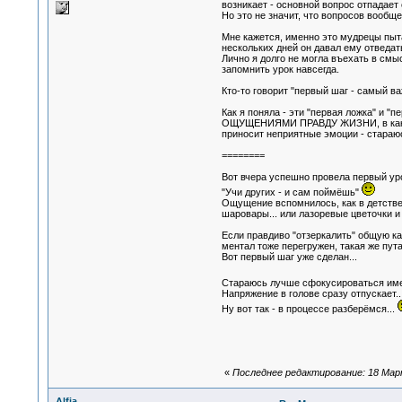
возникает - основной вопрос отпадае
Но это не значит, что вопросов вообще
Мне кажется, именно это мудрецы пыта
нескольких дней он давал ему отведать
Лично я долго не могла въехать в смыс
запомнить урок навсегда.
Кто-то говорит "первый шаг - самый ва
Как я поняла - эти "первая ложка" и
ОЩУЩЕНИЯМИ ПРАВДУ ЖИЗНИ, в каких об
приносит неприятные эмоции - стараюс
========
Вот вчера успешно провела первый уро
"Учи других - и сам поймёшь"
Ощущение вспомнилось, как в детстве 
шаровары... или лазоревые цветочки и
Если правдиво "отзеркалить" общую ка
ментал тоже перегружен, такая же пута
Вот первый шаг уже сделан...
Стараюсь лучше сфокусироваться имен
Напряжение в голове сразу отпускает..
Ну вот так - в процессе разберёмся...
«
Последнее редактирование: 18 Марта
Alfia