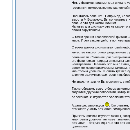
Нет, у физиков, видимо, мозги иначе 
говорится, некорректно поставленный
Попытаюсь пояснить. Например, челове
высоты
h
. Возможно, Вы согласитесь, 
опасно это для жизни, или нет.
Человек для физика – это не какое-то 
своим окружением.
С точки зрения классической физики ч
мира. И эти законы действуют неотврат
С точки зрения физики квантовой инфо
качестве какого-то неопределенного с
реальности. Сознание, рассматриваемо
его физическая природа и познаны зак
неотвратимо. Неважно, что мы с Вами, 
вверх согласно физическим законам, т
квантовым уровням. И опять тут все б
влияние различных факторов и выбират
Не знаю, читали ли Вы мою книгу, в н
Таким образом, вместо бессмысленного 
задаются другими вопросами, которые
ее законам. И изучается эволюция это
А дальше, дело вкуса
. Кто считает
Кто хочет учесть сознание, эмоциона
При этом физика изучает законы, кото
квантовым уровням, не имеет значения
сознания – без разницы чье это созна
одинаковы.