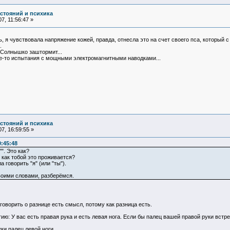
остояний и психика
7, 11:56:47 »
, я чувствовала напряжение кожей, правда, отнесла это на счет своего пса, который 
.
, Солнышко заштормит...
ие-то испытания с мощными электромагнитными наводками...
остояний и психика
7, 16:59:55 »
:45:48
"". Это как?
, как тобой это проживается?
 говорить "я" (или "ты").
оими словами, разберёмся.
 И говорить о разнице есть смысл, потому как разница есть.
ию: У вас есть правая рука и есть левая нога. Если бы палец вашей правой руки встре
ки палец левой ноги.