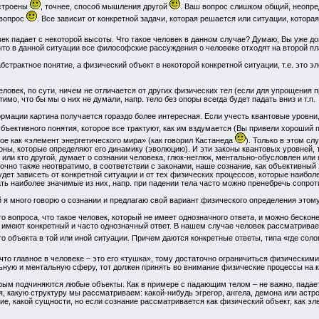
устроены
, точнее, способ мышления другой
. Ваш вопрос слишком общий, неопред
 вопрос
. Все зависит от конкретной задачи, которая решается или ситуации, котора
к падает с некоторой высоты. Что такое человек в данном случае? Думаю, Вы уже до
что в данной ситуации все философские рассуждения о человеке отходят на второй пла
абстрактное понятие, а физический объект в некоторой конкретной ситуации, т.е. это
еловек, по сути, ничем не отличается от других физических тел (если для упрощения 
имо, что бы мы о них не думали, напр. тело без опоры всегда будет падать вниз и т.п.
рмации картина получается гораздо более интересная. Если учесть квантовые уровни,
убъективного понятия, которое все трактуют, как им вздумается (Вы привели хороший
е как «элемент энергетического мира» (как говорил Кастанеда
). Только в этом сл
оны, которые определяют его динамику (эволюцию). И эти законы квантовых уровней, т
или кто другой, думает о сознании человека, глюк-неглюк, ментально-обусловлен или 
очно также неотвратимо, в соответствии с законами, наше сознание, как объективный 
удет зависеть от конкретной ситуации и от тех физических процессов, которые наибо
ь наиболее значимые из них, напр. при падении тела часто можно пренебречь сопроти
ей я много говорю о сознании и предлагаю свой вариант физического определения этом
вопроса, что такое человек, который не имеет однозначного ответа, и можно бесконечн
 имеют конкретный и часто однозначный ответ. В нашем случае человек рассматрива
го объекта в той или иной ситуации. Причем даются конкретные ответы, типа «где сол
, что главное в человеке – это его «тушка», тому достаточно ограничиться физическим
льную и ментальную сферу, тот должен принять во внимание физические процессы на 
рым подчиняются любые объекты. Как в примере с падающим телом – не важно, падает 
, какую структуру мы рассматриваем: какой-нибудь эгрегор, ангела, демона или астро
ние, какой сущности, но если сознание рассматривается как физический объект, как э