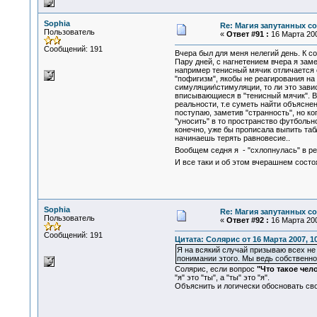
Sophia
Re: Магия запутанных с
Пользователь
«
Ответ #91 :
16 Марта 200
Сообщений: 191
Вчера был для меня нелегий день. К 
Пару дней, c нагнетением вчера я зам
например тенисный мячик отличается о
"пофигизм", якобы не реагирования на 
симуляции\стимуляции, то ли это завис
вписывающиеся в "тенисный мячик". В э
реальности, т.е суметь найти объясне
поступаю, заметив "странность", но к
"уносить" в то пространство футбольно
конечно, уже бы прописала выпить табл
начинаешь терять равновесие..
Вообщем седня я - "схлопнулась" в ре
И все таки и об этом вчерашнем состо
Sophia
Re: Магия запутанных с
Пользователь
«
Ответ #92 :
16 Марта 200
Сообщений: 191
Цитата: Солярис от 16 Марта 2007, 10
Я на всякий случай призываю всех не 
понимании этого. Мы ведь собственно
Солярис, если вопрос
"Что такое чел
"я" это "ты", а "ты" это "я".
Объяснить и логически обосновать свой