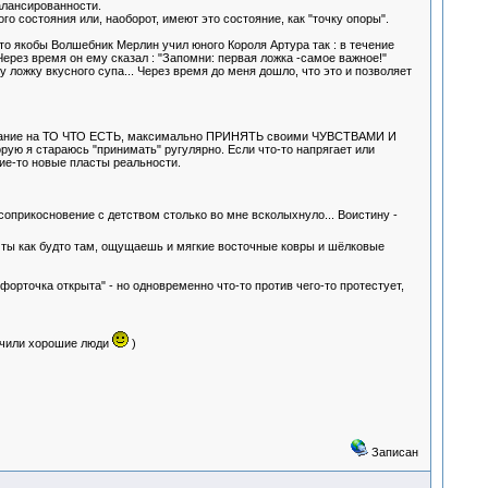
балансированности.
го состояния или, наоборот, имеют это состояние, как "точку опоры".
то якобы Волшебник Мерлин учил юного Короля Артура так : в течение
Через время он ему сказал : "Запомни: первая ложка -самое важное!"
у ложку вкусного супа... Через время до меня дошло, что это и позволяет
 внимание на ТО ЧТО ЕСТЬ, максимально ПРИНЯТЬ своими ЧУВСТВАМИ И
ую я стараюсь "принимать" ругулярно. Если что-то напрягает или
ие-то новые пласты реальности.
оприкосновение с детством столько во мне всколыхнуло... Воистину -
: ты как будто там, ощущаешь и мягкие восточные ковры и шёлковые
орточка открыта" - но одновременно что-то против чего-то протестует,
учили хорошие люди
)
Записан