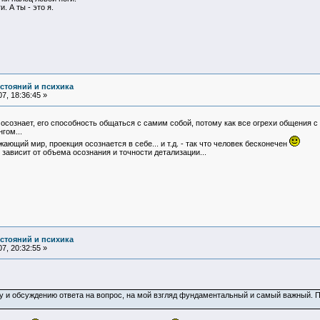
и. А ты - это я.
остояний и психика
7, 18:36:45 »
я осознает, его способность общаться с самим собой, потому как все огрехи общения с
гом...
ающий мир, проекция осознается в себе... и т.д. - так что человек бесконечен
зависит от объема осознания и точности детализации...
остояний и психика
7, 20:32:55 »
ку и обсуждению ответа на вопрос, на мой взгляд фундаментальный и самый важный. П