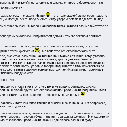
еленный, и в такой постановке для физика он просто бессмыслен, как
я анализируется.
гадываетесь, что скажет физик
– это тело массой
m
, которое падает с
н, и, прежде всего, надо оценить силу удара о землю и сделать вывод -
 элемент реальности (выделенная подсистема), которая взаимодействует со
пренебречь биологией), подчиняется одним и тем же законам плотного
 то мы вплотную подходим к понятию сознания человека, но уже не в
 пример такой дискуссии
), а в качестве объективного элемента
учае, я считаю, возможно настоящее понимание сознания, когда указана
очно так же, как и на плотных уровнях, действуют неизбежно и
нет и т.п. Но точно так же, как воздушный шарик неизбежно поднимается
элемент реальности, условно говоря, поднимается (или опускается) по
лее существенны в данном конкретном случае. Физики умеют оценивать
влением воздуха и т.п.
у понятию.
о долго спорить на этот счет, так и не придя к согласию, физики
ется как и любой другой объект окружающей реальности, подчиняющийся
омки постелить» при падении, чтобы не было так больно
.
и законами плотного мира (химия и биология тоже пока на них опираются).
квантовых уровнях.
кирпич или человек, законы одинаковы для всех. То же самое относится к
сом человека – все они будут подчиняться одним законам. Это касается и
лемент квантовой реальности, законы для любого сознания будут