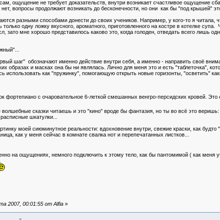
т сам, ощущение не требует доказательств, внутри возникает счастливое ощущение с
 нет, вопросы продолжают возникать до бесконечности, но они как бы "под крышей" это
ются разными способами донести до своих учеников. Например, у кого-то я читала, ч
 только одну ложку вкусного, ароматного, приготовленного на костре в котелке супа. 
л, зато мне хорошо представилось каково это, когда голоден, отведать всего лишь одн
жный"...
 "первый шаг" обозначают именно действие внутри себя, а именно - направить своё
разах и масках она бы ни являлась. Лично для меня это и есть "таблеточка", котор
ь использовать как "пружинку", помогающую открыть новые горизонты, "осветить" как
к фортепиано с очаровательное 6-леткой смешанных венгро-персидских кровей. Это с
волшебные сказки читаешь и это "кино" вроде бы фантазия, но ты во всё это веришь
 расписные шкатулки...
ртинку моей сиюминутное реальности: вдохновение внутри, свежие краски, как будто "ф
ница, как у меня сейчас в комнате свалка нот и перепечатанных листков...
но на ощущениях, немного подключить к этому тело, как бы пантомимой ( как меня 
.
 2007, 00:01:55 от Alfia
»