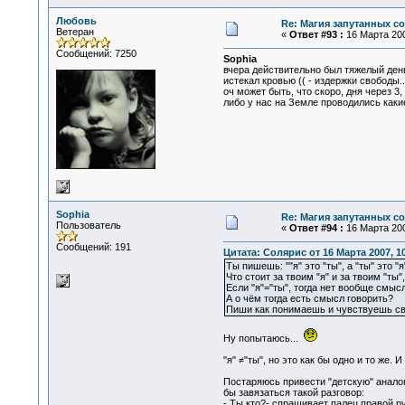
Любовь
Re: Магия запутанных с
Ветеран
«
Ответ #93 :
16 Марта 200
Сообщений: 7250
Sophia
вчера действительно был тяжелый день
истекал кровью (( - издержки свободы..
оч может быть, что скоро, дня через 3
либо у нас на Земле проводились как
Sophia
Re: Магия запутанных с
Пользователь
«
Ответ #94 :
16 Марта 200
Сообщений: 191
Цитата: Солярис от 16 Марта 2007, 10
Ты пишешь: ""я" это "ты", а "ты" это "я
Что стоит за твоим "я" и за твоим "ты"
Если "я"="ты", тогда нет вообще смысла
А о чём тогда есть смысл говорить?
Пиши как понимаешь и чувствуешь св
Ну попытаюсь...
"я" ≠"ты", но это как бы одно и то же.
Постаряюсь привести "детскую" аналог
бы завязаться такой разговор:
- Ты кто?- спрашивает палец правой ру