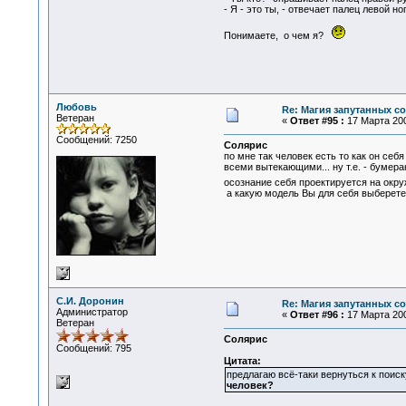
- Я - это ты, - отвечает палец левой ног
Понимаете, о чем я?
Любовь
Re: Магия запутанных с
Ветеран
«
Ответ #95 :
17 Марта 200
Сообщений: 7250
Солярис
по мне так человек есть то как он себ
всеми вытекающими... ну т.е. - бумеран
осознание себя проектируется на окруж
а какую модель Вы для себя выберете 
С.И. Доронин
Re: Магия запутанных с
Администратор
«
Ответ #96 :
17 Марта 200
Ветеран
Солярис
Сообщений: 795
Цитата:
предлагаю всё-таки вернуться к поис
человек?