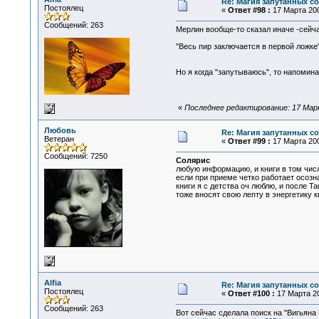
Re: Магия запутанных с
Постоялец
«
Ответ #98 :
17 Марта 200
Сообщений: 263
Мерлин вообще-то сказал иначе -сейча
"Весь пир заключается в первой ложке
Но я когда "запутываюсь", то напомин
«
Последнее редактирование: 17 Марта
Любовь
Re: Магия запутанных с
Ветеран
«
Ответ #99 :
17 Марта 200
Сообщений: 7250
Солярис
любую информацию, и книги в том числ
если при приеме четко работает осознан
книги я с детства оч люблю, и после Т
тоже вносят свою лепту в энергетику к
Alfia
Re: Магия запутанных с
Постоялец
«
Ответ #100 :
17 Марта 20
Сообщений: 263
Вот сейчас сделала поиск на "Вигьяна