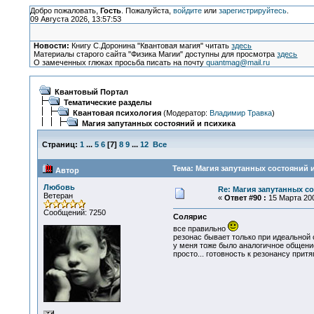
Добро пожаловать,
Гость
. Пожалуйста,
войдите
или
зарегистрируйтесь
.
09 Августа 2026, 13:57:53
Новости:
Книгу С.Доронина "Квантовая магия" читать
здесь
Материалы старого сайта "Физика Магии" доступны для просмотра
здесь
О замеченных глюках просьба писать на почту
quantmag@mail.ru
Квантовый Портал
Тематические разделы
Квантовая психология
(Модератор:
Владимир Травка
)
Магия запутанных состояний и психика
Страниц:
1
...
5
6
[
7
]
8
9
...
12
Все
Тема: Магия запутанных состояний и
Автор
Любовь
Re: Магия запутанных с
Ветеран
«
Ответ #90 :
15 Марта 200
Сообщений: 7250
Солярис
все правильно
резонас бывает только при идеальной с
у меня тоже было аналогичное общени
просто... готовность к резонансу притя