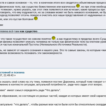
ств и самое основное – то, что в конечном итоге все сводится к объективным процес
к физическое тело, как существо божественное или магическое
, но при этом необхо
«глюком», нужно указать, как этот глюк появляется или исчезает, какие процессы при
говорить, что ему вздумается, но за словами может не быть никакого основания, не б
подход позволяет отсечь ложное и очистить все наши представления от надуманных и 
ле, или это пустая болтовня
.
ам:
ловека всё-таки
как существо
.
ку что такое «существо» не совсем понятно
, а как подсистему в пределах всего Су
 физика позволяет описать человека не только как физическое тело на плотном уровне
тся частью изначальной Пустоты (Нелокального Источника Реальности).
чь, не зависят от нашего сознания и нашего ума. Это те самые законы, по которым «ж
 имеем возможность познавать эти закономерности.
остояний и психика
7, 21:49:43 »
ла сказать своё слово на эту тему, появился постинг Доронина, который тоже говорит о 
именно в контексте ситуации, актуальной потребности , ради чего задан этот вопрос.
еловек" имеет смысл определять ради "Что делать".
е образование, но состоящее из разных частей, каждая из которых имеет свой характер
 актуально "что делать" , чтобы разные мои части были хотя бы относительно скоорди