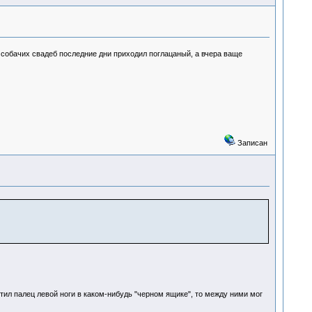
с собачих свадеб последние дни приходил поглацаный, а вчера ваще
Записан
тил палец левой ноги в каком-нибудь "черном ящике", то между ними мог