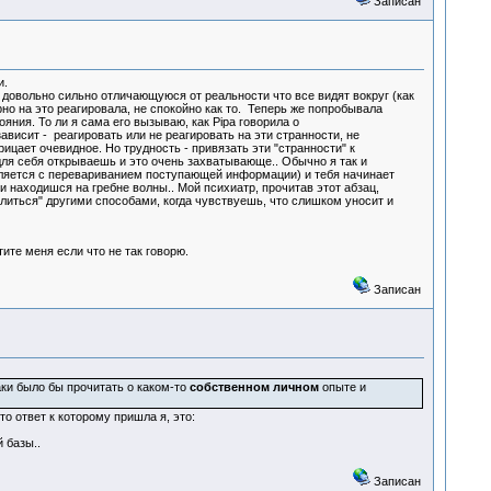
Записан
и.
 довольно сильно отличающуюся от реальности что все видят вокруг (как
о на это реагировала, не спокойно как то. Теперь же попробывала
ояния. То ли я сама его вызываю, как Pipa говорила о
зависит - реагировать или не реагировать на эти странности, не
ицает очевидное. Но трудность - привязать эти "странности" к
 для себя открываешь и это очень захватывающе.. Обычно я так и
равляется с перевариванием поступающей информации) и тебя начинает
и находишся на гребне волны.. Мой психиатр, прочитав этот абзац,
емлиться" другими способами, когда чувствуешь, что слишком уносит и
ите меня если что не так говорю.
Записан
аки было бы прочитать о каком-то
собственном личном
опыте и
 то ответ к которому пришла я, это:
 базы..
Записан