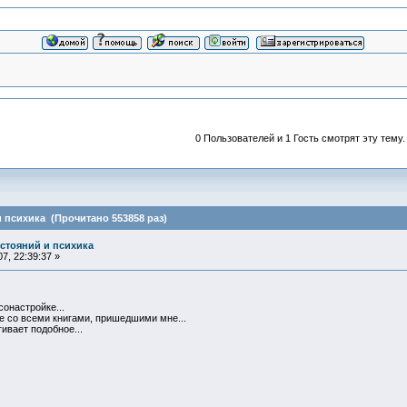
0 Пользователей и 1 Гость смотрят эту тему.
 психика (Прочитано 553858 раз)
остояний и психика
7, 22:39:37 »
онастройке...
е со всеми книгами, пришедшими мне...
гивает подобное...