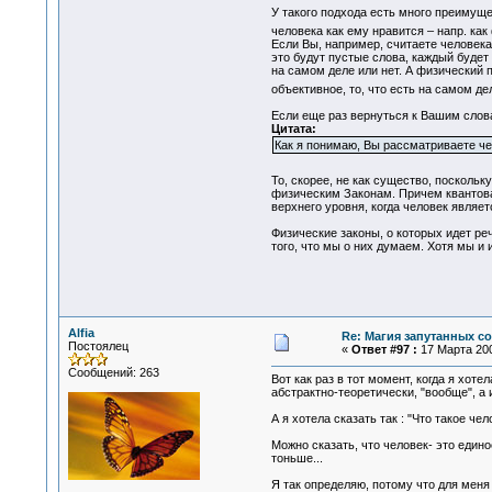
У такого подхода есть много преимуще
человека как ему нравится – напр. ка
Если Вы, например, считаете человека 
это будут пустые слова, каждый будет 
на самом деле или нет. А физический 
объективное, то, что есть на самом де
Если еще раз вернуться к Вашим слов
Цитата:
Как я понимаю, Вы рассматриваете че
То, скорее, не как существо, посколь
физическим Законам. Причем квантовая
верхнего уровня, когда человек являе
Физические законы, о которых идет ре
того, что мы о них думаем. Хотя мы и
Alfia
Re: Магия запутанных с
Постоялец
«
Ответ #97 :
17 Марта 200
Сообщений: 263
Вот как раз в тот момент, когда я хоте
абстрактно-теоретически, "вообще", а 
А я хотела сказать так : "Что такое ч
Можно сказать, что человек- это едино
тоньше...
Я так определяю, потому что для меня