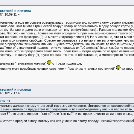
остояний и психика
7, 10:09:11 »
сожалению, я еще не совсем освоила вашу терминологию, потому скажу своими словам
ечала слишком много странностей вокруг, которые вписывались в одну общую картину,
т футбольного, даже если он находится внутри футбольного).. Раньше я слишком бурн
это. Что это - не пойму.. Точнее не могу определить причины возникновения такого сот
ит он внешних факторов (?), а может и эгрегор влияет (?) Но знаю точно, что от меня 
том моя степень свободы. Совсем не реагировать я не могу, не тот я человек, что отр
ние в предаелах тенисного мячика.. Сумев это сделать, как бы какие-то новые истины
огда "много" странностей подряд, то не успеваешь их "объяснить" (мозг как бы не сп
го мяча, что за предеалами тенистного .. Чувстуешь будто идешь по острию лезвия ил
еточку.. но славу богу (!), я уже поняла что это не обязательно, а можно просто "заз
альность "тенистного мячика"
от греха подальше.
янии не могу подобрать лучших слов, чем - "магия запутанных состояний"
уж прост
остояний и психика
7, 10:17:17 »
:07:31
улетать далеко, потому что в этой теме это легче всего. Интереснее и полезнее всё-т
 сами и являемся предметом исследования, и всё необходимое у нас и в нас же есть.
овек?"
это и есть вопрос - "кто я?" или "кто ты?", и вы просите чисто из личного опыта,
 ответ я вряд ли смогу, потому как нет у меня по этому поводу никакой теоретической