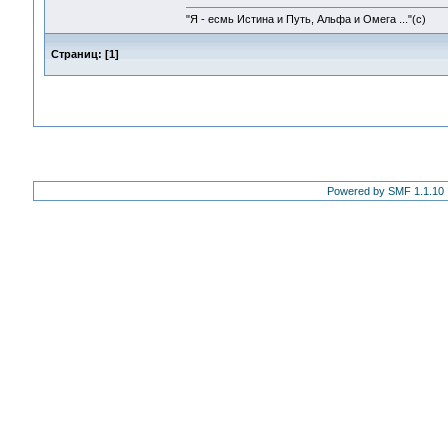
"Я - есмь Истина и Путь, Альфа и Омега ..."(с)
Страниц:
[
1
]
Powered by SMF 1.1.10