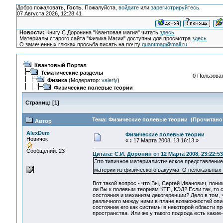
Добро пожаловать,
Гость
. Пожалуйста,
войдите
или
зарегистрируйтесь
.
07 Августа 2026, 12:28:41
Новости:
Книгу С.Доронина "Квантовая магия" читать
здесь
Материалы старого сайта "Физика Магии" доступны для просмотра
здесь
О замеченных глюках просьба писать на почту
quantmag@mail.ru
Квантовый Портал
Тематические разделы
0 Пользоват
Физика
(Модератор:
valeriy
)
Физические полевые теории
Страниц:
[
1
]
Тема: Физические полевые теории (Прочитано 
Автор
AlexDem
Физические полевые теории
Новичок
«
:
17 Марта 2008, 13:16:13 »
Сообщений: 23
Цитата: С.И. Доронин от 12 Марта 2008, 23:22:53
Это типичное материалистическое представление
материи из физического вакуума. О нелокальных
Вот такой вопрос - что Вы, Сергей Иванович, пон
ли Вы к полевым теориям КТП, КЭД? Если так, то с
состояния и механизм декогеренции? Дело в том, 
различного между ними в плане возможностей опи
состояние его как системы в некоторой области п
пространства. Или же у такого подхода есть каки