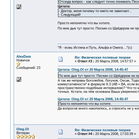
Отсюда вопрос - как следует точно понимать Пе
Цитата:
- Доктор, меня почему-то никто не замечает...
- Следующий!
Просто непонятно что вы хотите.
По мне дык тут просто: Пескин со Шрёдером не п
"Я - есмь Истина и Путь, Альфа и Омега ..."(с)
AlexDem
Re: Физические полевые теории
Новичок
«
Ответ #3 :
20 Марта 2008, 14:57:57 »
Сообщений: 23
Цитата: Oleg.Ol от 20 Марта 2008, 14:45:47
По мне дык тут просто: Пескин со Шрёдером не п
А так же неправы Боголюбов, Логунов, Оксак, Тод
коммутативности" в формуле 8.3 (AB = BA, если в
пространственно-подобным интервалом)? Что-то м
точных. Кстати, на чём основана Ваша уверенност
Цитата: Oleg.Ol от 20 Марта 2008, 14:45:47
Просто непонятно что вы хотите.
Да вопросов много накопилось, а спросить не у ког
Oleg.Ol
Re: Физические полевые теории
Ветеран
«
Ответ #4 :
20 Марта 2008, 17:03:39 »