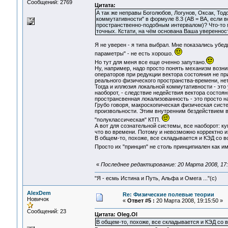
Сообщений: 2769
Цитата:
А так же неправы Боголюбов, Логунов, Оксак, Тод
коммутативности" в формуле 8.3 (AB = BA, если 
пространственно-подобным интервалом)? Что-то 
точных. Кстати, на чём основана Ваша увереннос
Я не уверен - я типа выбрал. Мне показались убе
параметры" - не есть хорошо.
Но тут для меня все еще оченно запутано.
Ну, например, надо просто понять механизм воз
операторов при редукции вектора состояния не пр
реального физического пространства-времени, нет
Тогда и иллюзия локальной коммутативности - это
наоборот, - следствие недействия вектора состоя
пространсвенная локализованность - это просто н
Грубо говоря, макроскопическая физическая систе
произвольности. Этим внутренним бездействием в
"полуклассическая" КТП.
А вот для сознательной системы, все наоборот: к
что во времени. Потому и невозможно корректно и
В общем-то, похоже, все складывается и КЭД со 
Просто их "принцип" не столь принципиален как и
«
Последнее редактирование: 20 Марта 2008, 17:
"Я - есмь Истина и Путь, Альфа и Омега ..."(с)
AlexDem
Re: Физические полевые теории
Новичок
«
Ответ #5 :
20 Марта 2008, 19:15:50 »
Сообщений: 23
Цитата: Oleg.Ol
В общем-то, похоже, все складывается и КЭД со 