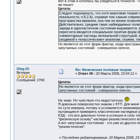
Вот в этом и хотелось бы убедиться в точности - ч
же пишет:
Цитата:
Следует подчеркнуть, что хотя квантовая теория
локальности, п.8.2.А), отражая тем самым совре
пространства-времени, она тем не менее позволя
Действительно, средние таких наблюдаемых полей,
заряда в одночастичном состоянии выражаются, 
пересчета вводится специальное понятие форм-ф
элементарные частицы нелокальной структурой, ко
сводимой к «классическим» аналогам, скажем, ти
Но является ли этот форм-фактор, когда простра
запутанных состояний - совершенно неясно.
Oleg.Ol
Re: Физические полевые теории
Ветеран
«
Ответ #6 :
20 Марта 2008, 23:04:12 »
Сообщений: 2769
Цитата:
Но является ли этот форм-фактор, когда простр
запутанных состояний - совершенно неясно.
Не знаю. Но чувствую что недостаточно.
Я довольно поверхностно знаком с КТП. Для меня 
по сути неверна, потому и усложняется неимоверн
пытающиеся примирить классические наглядные р
КЭД - это все довольно точно и успешно в силу то
"физическую основу" наглядно-реалистического воп
А вот запутанные состояния - это уже из другого 
"реалистически".
«
Последнее редактирование: 20 Марта 2008, 23: