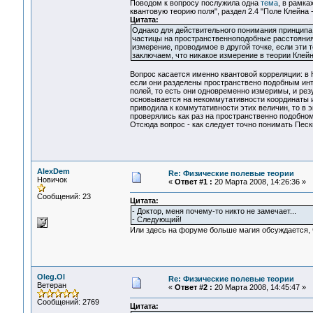
Поводом к вопросу послужила одна
тема
, в рамка
квантовую теорию поля", раздел 2.4 "Поле Клейна 
Цитата:
Однако для действительного понимания принципа 
частицы на пространственноподобные расстояния,
измерение, проводимое в другой точке, если эти
заключаем, что никакое измерение в теории Клейн
Вопрос касается именно квантовой корреляции: в 
если они разделены пространствено подобным ин
полей, то есть они одновременно измеримы, и рез
основывается на некоммутативности координаты и
приводила к коммутативности этих величин, то в 
проверялись как раз на пространственно подобном
Отсюда вопрос - как следует точно понимать Пес
AlexDem
Re: Физические полевые теории
Новичок
«
Ответ #1 :
20 Марта 2008, 14:26:36 »
Сообщений: 23
Цитата:
- Доктор, меня почему-то никто не замечает...
- Следующий!
Или здесь на форуме больше магия обсуждается,
Oleg.Ol
Re: Физические полевые теории
Ветеран
«
Ответ #2 :
20 Марта 2008, 14:45:47 »
Сообщений: 2769
Цитата: