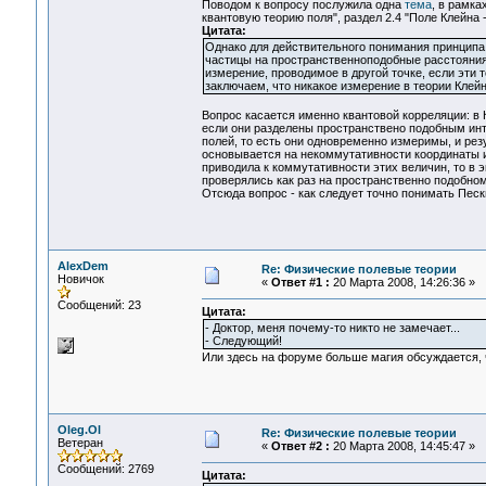
Поводом к вопросу послужила одна
тема
, в рамка
квантовую теорию поля", раздел 2.4 "Поле Клейна 
Цитата:
Однако для действительного понимания принципа 
частицы на пространственноподобные расстояния,
измерение, проводимое в другой точке, если эти
заключаем, что никакое измерение в теории Клейн
Вопрос касается именно квантовой корреляции: в 
если они разделены пространствено подобным ин
полей, то есть они одновременно измеримы, и рез
основывается на некоммутативности координаты и
приводила к коммутативности этих величин, то в 
проверялись как раз на пространственно подобном
Отсюда вопрос - как следует точно понимать Пес
AlexDem
Re: Физические полевые теории
Новичок
«
Ответ #1 :
20 Марта 2008, 14:26:36 »
Сообщений: 23
Цитата:
- Доктор, меня почему-то никто не замечает...
- Следующий!
Или здесь на форуме больше магия обсуждается,
Oleg.Ol
Re: Физические полевые теории
Ветеран
«
Ответ #2 :
20 Марта 2008, 14:45:47 »
Сообщений: 2769
Цитата: