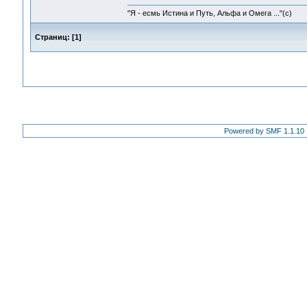
"Я - есмь Истина и Путь, Альфа и Омега ..."(с)
Страниц:
[
1
]
Powered by SMF 1.1.10