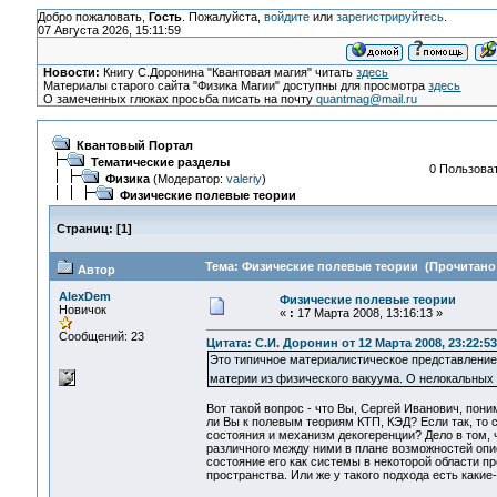
Добро пожаловать,
Гость
. Пожалуйста,
войдите
или
зарегистрируйтесь
.
07 Августа 2026, 15:11:59
Новости:
Книгу С.Доронина "Квантовая магия" читать
здесь
Материалы старого сайта "Физика Магии" доступны для просмотра
здесь
О замеченных глюках просьба писать на почту
quantmag@mail.ru
Квантовый Портал
Тематические разделы
0 Пользоват
Физика
(Модератор:
valeriy
)
Физические полевые теории
Страниц:
[
1
]
Тема: Физические полевые теории (Прочитано 
Автор
AlexDem
Физические полевые теории
Новичок
«
:
17 Марта 2008, 13:16:13 »
Сообщений: 23
Цитата: С.И. Доронин от 12 Марта 2008, 23:22:53
Это типичное материалистическое представление
материи из физического вакуума. О нелокальных
Вот такой вопрос - что Вы, Сергей Иванович, пон
ли Вы к полевым теориям КТП, КЭД? Если так, то с
состояния и механизм декогеренции? Дело в том, 
различного между ними в плане возможностей опи
состояние его как системы в некоторой области п
пространства. Или же у такого подхода есть каки