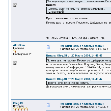
Отсюда вопрос - как следует точно понимать Пе
Цитата:
- Доктор, меня почему-то никто не замечает...
- Следующий!
Просто непонятно что вы хотите.
По мне дык тут просто: Пескин со Шрёдером не п
"Я - есмь Истина и Путь, Альфа и Омега ..."(с)
AlexDem
Re: Физические полевые теории
Новичок
«
Ответ #3 :
20 Марта 2008, 14:57:57 »
Сообщений: 23
Цитата: Oleg.Ol от 20 Марта 2008, 14:45:47
По мне дык тут просто: Пескин со Шрёдером не п
А так же неправы Боголюбов, Логунов, Оксак, Тод
коммутативности" в формуле 8.3 (AB = BA, если в
пространственно-подобным интервалом)? Что-то м
точных. Кстати, на чём основана Ваша уверенност
Цитата: Oleg.Ol от 20 Марта 2008, 14:45:47
Просто непонятно что вы хотите.
Да вопросов много накопилось, а спросить не у ког
Oleg.Ol
Re: Физические полевые теории
Ветеран
«
Ответ #4 :
20 Марта 2008, 17:03:39 »