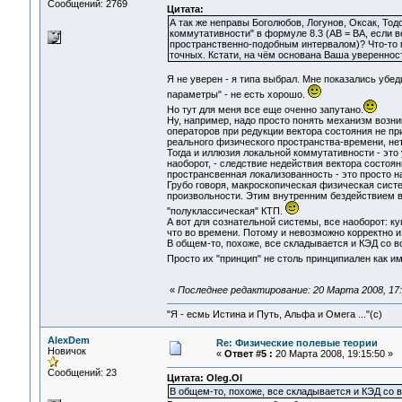
Сообщений: 2769
Цитата:
А так же неправы Боголюбов, Логунов, Оксак, Тод
коммутативности" в формуле 8.3 (AB = BA, если 
пространственно-подобным интервалом)? Что-то 
точных. Кстати, на чём основана Ваша увереннос
Я не уверен - я типа выбрал. Мне показались убе
параметры" - не есть хорошо.
Но тут для меня все еще оченно запутано.
Ну, например, надо просто понять механизм воз
операторов при редукции вектора состояния не пр
реального физического пространства-времени, нет
Тогда и иллюзия локальной коммутативности - это
наоборот, - следствие недействия вектора состоя
пространсвенная локализованность - это просто н
Грубо говоря, макроскопическая физическая систе
произвольности. Этим внутренним бездействием в
"полуклассическая" КТП.
А вот для сознательной системы, все наоборот: к
что во времени. Потому и невозможно корректно и
В общем-то, похоже, все складывается и КЭД со 
Просто их "принцип" не столь принципиален как и
«
Последнее редактирование: 20 Марта 2008, 17:
"Я - есмь Истина и Путь, Альфа и Омега ..."(с)
AlexDem
Re: Физические полевые теории
Новичок
«
Ответ #5 :
20 Марта 2008, 19:15:50 »
Сообщений: 23
Цитата: Oleg.Ol
В общем-то, похоже, все складывается и КЭД со 