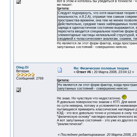
Вот в этом и хотелось бы убедиться в точности - ч
же пишет:
Цитата:
Следует подчеркнуть, что хотя квантовая теория
локальности, п.8.2.А), отражая тем самым совре
пространства-времени, она тем не менее позволя
Действительно, средние таких наблюдаемых полей,
заряда в одночастичном состоянии выражаются, 
пересчета вводится специальное понятие форм-ф
элементарные частицы нелокальной структурой, ко
сводимой к «классическим» аналогам, скажем, ти
Но является ли этот форм-фактор, когда простра
запутанных состояний - совершенно неясно.
Oleg.Ol
Re: Физические полевые теории
Ветеран
«
Ответ #6 :
20 Марта 2008, 23:04:12 »
Сообщений: 2769
Цитата:
Но является ли этот форм-фактор, когда простр
запутанных состояний - совершенно неясно.
Не знаю. Но чувствую что недостаточно.
Я довольно поверхностно знаком с КТП. Для меня 
по сути неверна, потому и усложняется неимоверн
пытающиеся примирить классические наглядные р
КЭД - это все довольно точно и успешно в силу то
"физическую основу" наглядно-реалистического воп
А вот запутанные состояния - это уже из другого 
"реалистически".
«
Последнее редактирование: 20 Марта 2008, 23: