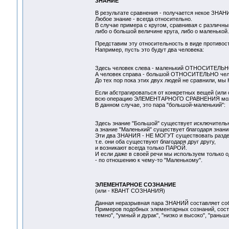
ЗНАНИЕ
В результате сравнения - получается некое ЗНАН
Любое знание - всегда относительно.
В случае примера с кругом, сравнивая с различ
либо о большой величине круга, либо о маленькой.
Представим эту относительность в виде противос
Например, пусть это будут два человека:
Здесь человек слева - маленький ОТНОСИТЕЛЬНО
А человек справа - большой ОТНОСИТЕЛЬНО чело
До тех пор пока этих двух людей не сравнили, мы
Если абстрагироваться от конкретных вещей (или 
всю операцию ЭЛЕМЕНТАРНОГО СРАВНЕНИЯ можн
В данном случае, это пара "большой-маленький":
Здесь знание "Большой" существует исключительн
а знание "Маленький" существует благодаря знани
Эти два ЗНАНИЯ - НЕ МОГУТ существовать раздел
т.е. они оба существуют благодаря друг другу,
и возникают всегда только ПАРОЙ.
И если даже в своей речи мы используем только
- по отношению к чему-то "Маленькому".
ЭЛЕМЕНТАРНОЕ СОЗНАНИЕ
(или - КВАНТ СОЗНАНИЯ)
Данная неразрывная пара ЗНАНИЙ составляет
Примеров подобных элементарных сознаний, состоя
темно", "умный и дурак", "низко и высоко", "раньше