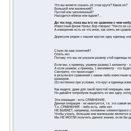
Что вы можете сказать об этом круге? Каков он?
Большой или маленький?
Пустой или заполненный?
Находится вблизи или вдали?...
До тех пор, пока мы его не сравним с чем-ниб
Известный физик Нильс Бор говорил: "Ничто не су
А измерение есть не что иное, как опять же сравн
Дорисуем рядом с нашим кругом одну единицу из
Стало ли нам понятней?
Опять нет.
Потому что мы не указали размер этой единицы и
Если мы, к примеру, укажем размер 1 километр - 
А если укажем, к примеру, 1 миллиметр - это буде
Смотрите, что происходит -
в результате сравнения с каким-либо известным н
размеров.
(Естественно при условии, что круг и единица из
Как видите, даже для такой простой операции, нам
Но давайте попробуем выделить из них одну, кото
Эта операция - есть СРАВНЕНИЕ.
Данная операция - не квантуется, т.е. это самая
Т.е. СРАВНЕНИЕ - либо есть, либо нет.
НЕ БЫВАЕТ, например, половины элементарного сра
Чтобы узнать, большим или маленьким является к
Мы НЕ МОГЛИ получить данное знание, если бы 