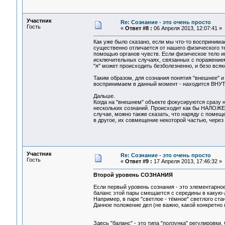
Участник
Re: Сознание - это очень просто
Гость
«
Ответ #8 :
06 Апреля 2013, 12:07:41 »
Как уже было сказано, если мы что-то воспринима
существенно отличается от нашего физического т
помощью органов чувств. Если физическое тело и
исключительных случаях, связанных с поражением 
"я" может происходить безболезненно, и безо всяк
Таким образом, для сознания понятия "внешнее" и 
воспринимаем в данный момент - находится ВНУТ
Дальше.
Когда на "внешнем" объекте фокусируются сразу не
нескольких сознаний. Происходит как бы НАЛОЖЕНИ
случае, можно также сказать, что наряду с помещ
в другое, их совмещение некоторой частью, через
Участник
Re: Сознание - это очень просто
Гость
«
Ответ #9 :
17 Апреля 2013, 17:46:32 »
Второй уровень СОЗНАНИЯ
Если первый уровень сознания - это элементарное
баланс этой пары смещается с середины в какую-
Например, в паре "светлое - тёмное" светлого ста
Данное положение дел (не важно, какой конкретно 
Здесь "баланс" - это типа "ползунка" регулировки