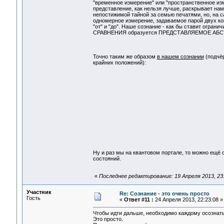
"временное измерение" или "пространственное изм
представление, как нельзя лучше, раскрывает нам
непостижимой тайной за семью печатями, но, на са
одномерное измерение, задаваемое парой двух кон
"от" и "до". Наше сознание - как бы ставит огран
СРАВНЕНИЯ образуется ПРЕДСТАВЛЯЕМОЕ АБСТРА
Точно таким же образом
в нашем сознании
(подчёр
крайних положений):
Ну и раз мы на квантовом портале, то можно ещё 
состояний.
«
Последнее редактирование: 19 Апреля 2013, 23
Участник
Re: Сознание - это очень просто
Гость
«
Ответ #11 :
24 Апреля 2013, 22:23:08 »
Чтобы идти дальше, необходимо каждому осознать
Это просто.