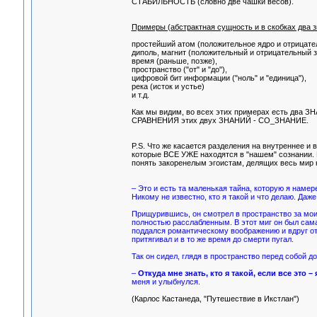
СТАБИЛЬНОСТЬ (словно две чашки весов).
Примеры (абстрактная сущность и в скобках два з
простейший атом (положительное ядро и отрицате
диполь, магнит (положительный и отрицательный з
время (раньше, позже),
пространство ("от" и "до"),
цифровой бит информации ("ноль" и "единица"),
река (исток и устье)
и т.д.
Как мы видим, во всех этих примерах есть два ЗН
СРАВНЕНИЯ этих двух ЗНАНИЙ - СО_ЗНАНИЕ.
P.S. Что же касается разделения на внутреннее и 
которые ВСЕ УЖЕ находятся в "нашем" сознании. И 
понять закоренелым эгоистам, делящих весь мир н
– Это и есть та маленькая тайна, которую я намере
Никому не известно, кто я такой и что делаю. Даж
Прищурившись, он смотрел в пространство за мои
полностью расслабленным. В этот миг он был сама 
поддался романтическому воображению и вдруг от
притягивал и в то же время до смерти пугал.
Так он сидел, глядя в пространство перед собой до
–
Откуда мне знать, кто я такой, если все это – 
меня и улыбнулся.
(Карлос Кастанеда, "Путешествие в Икстлан")