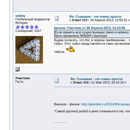
valeriy
Re: Сознание - это очень просто
Глобальный модератор
«
Ответ #13 :
28 Апреля 2013, 13:50:15 »
Ветеран
Цитата: Участник от 28 Апреля 2013, 13:23:56
Сообщений: 4167
Если принять всё существующее (явно и неявно) -
быть проявлена ЛЮБАЯ структура
Будем полагать, что бог, в первом приближении, -
табун. Этот табун представляется само-организов
табуна.
Участник
Re: Сознание - это очень просто
Гость
«
Ответ #14 :
01 Мая 2013, 00:10:18 »
Вначале - фильм:
http://gidonline.ru/2011/09/krupnay
"Самой крупной рыбой в реке становится та, что
..............