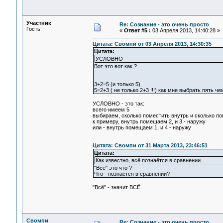
Участник
Re: Сознание - это очень просто
Гость
«
Ответ #5 :
03 Апреля 2013, 14:40:28 »
Цитата: Свомпи от 03 Апреля 2013, 14:30:35
Цитата:
УСЛОВНО
Вот это вот как ?
3+2=5 (и только 5)
5=2+3 ( не только 2+3 !!!) как мне выбрать пять че
УСЛОВНО - это так:
всего имеем 5
выбираем, сколько поместить внутрь и сколько п
к примеру, внутрь помещаем 2, и 3 - наружу
или - внутрь помещаем 1, и 4 - наружу
Цитата: Свомпи от 31 Марта 2013, 23:46:51
Цитата:
Как известно, всё познаётся в сравнении.
"Всё" это что ?
Что - познаётся в сравнении?
"Всё" - значит ВСЁ.
Свомпи
Re: Сознание - это очень просто