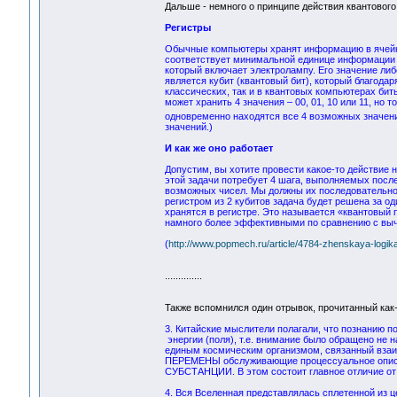
Дальше - немного о принципе действия квантового
Регистры
Обычные компьютеры хранят информацию в ячейках
соответствует минимальной единице информации –
который включает электролампу. Его значение либ
является кубит (квантовый бит), который благода
классических, так и в квантовых компьютерах би
может хранить 4 значения – 00, 01, 10 или 11, но
одновременно находятся все 4 возможных значени
значений.)
И как же оно работает
Допустим, вы хотите провести какое-то действие 
этой задачи потребует 4 шага, выполняемых после
возможных чисел. Мы должны их последовательно
регистром из 2 кубитов задача будет решена за о
хранятся в регистре. Это называется «квантовый
намного более эффективными по сравнению с выч
(
http://www.popmech.ru/article/4784-zhenskaya-logika
..............
Также вспомнился один отрывок, прочитанный как
3. Китайские мыслители полагали, что познанию
энергии (поля), т.е. внимание было обращено не 
единым космическим организмом, связанный в
ПЕРЕМЕНЫ обслуживающие процессуальное описан
СУБСТАНЦИИ. В этом состоит главное отличие от
4. Вся Вселенная представлялась сплетенной из 