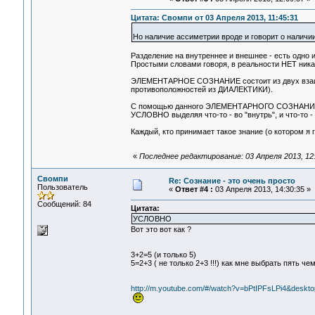
Цитата: Свомпи от 03 Апреля 2013, 11:45:31
Но наличие ассиметрии вроде и говорит о налич
Разделение на внутреннее и внешнее - есть од
Простыми словами говоря, в реальности НЕТ ника
ЭЛЕМЕНТАРНОЕ СОЗНАНИЕ состоит из двух взаи
противоположностей из ДИАЛЕКТИКИ).
С помощью данного ЭЛЕМЕНТАРНОГО СОЗНАНИЯ 
УСЛОВНО выделяя что-то - во "внутрь", и что-то - 
Каждый, кто принимает такое знание (о котором я 
«
Последнее редактирование: 03 Апреля 2013, 12
Свомпи
Re: Сознание - это очень просто
Пользователь
«
Ответ #4 :
03 Апреля 2013, 14:30:35 »
Сообщений: 84
Цитата:
УСЛОВНО
Вот это вот как ?
3+2=5 (и только 5)
5=2+3 ( не только 2+3 !!!) как мне выбрать пять че
http://m.youtube.com/#/watch?v=bPtIPFsLPi4&des