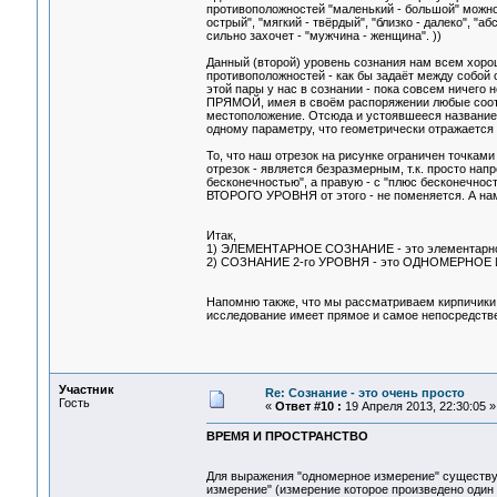
противоположностей "маленький - большой" можно
острый", "мягкий - твёрдый", "близко - далеко", "а
сильно захочет - "мужчина - женщина". ))
Данный (второй) уровень сознания нам всем хо
противоположностей - как бы задаёт между собой 
этой пары у нас в сознании - пока совсем ничего 
ПРЯМОЙ, имея в своём распоряжении любые соотн
местоположение. Отсюда и устоявшееся названи
одному параметру, что геометрически отражается
То, что наш отрезок на рисунке ограничен точками
отрезок - является безразмерным, т.к. просто напр
бесконечностью", а правую - с "плюс бесконечно
ВТОРОГО УРОВНЯ от этого - не поменяется. А нам
Итак,
1) ЭЛЕМЕНТАРНОЕ СОЗНАНИЕ - это элементарно
2) СОЗНАНИЕ 2-го УРОВНЯ - это ОДНОМЕРНОЕ
Напомню также, что мы рассматриваем кирпичики 
исследование имеет прямое и самое непосредстве
Участник
Re: Сознание - это очень просто
Гость
«
Ответ #10 :
19 Апреля 2013, 22:30:05 »
ВРЕМЯ И ПРОСТРАНСТВО
Для выражения "одномерное измерение" существует
измерение" (измерение которое произведено один 