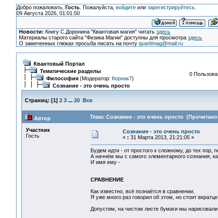
Добро пожаловать,
Гость
. Пожалуйста,
войдите
или
зарегистрируйтесь
.
09 Августа 2026, 01:01:50
Новости:
Книгу С.Доронина "Квантовая магия" читать
здесь
Материалы старого сайта "Физика Магии" доступны для просмотра
здесь
О замеченных глюках просьба писать на почту
quantmag@mail.ru
Квантовый Портал
Тематические разделы
0 Пользоват
Философия
(Модератор:
Корнак7
)
Сознание - это очень просто
Страниц:
[
1
]
2
3
...
20
Все
Тема: Сознание - это очень просто (Прочитано 
Автор
Участник
Сознание - это очень просто
Гость
«
:
31 Марта 2013, 21:21:05 »
Будем идти - от простого к сложному, до тех пор, 
А начнём мы с самого элементарного сознания, ка
И имя ему -
СРАВНЕНИЕ
Как известно, всё познаётся в сравнении.
Я уже много раз говорил об этом, но стоит вкратце
Допустим, на чистом листе бумаги мы нарисовали 