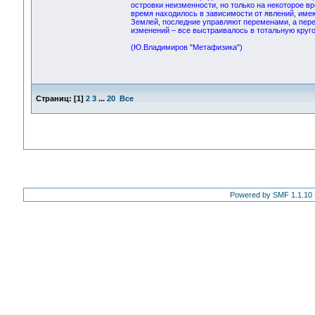
островки неизменности, но только на некоторое 
время находилось в зависимости от явлений, име
Землей, последние управляют переменами, а пере
изменений – все выстраивалось в тотальную круг
(Ю.Владимиров "Метафизика")
Страниц:
[
1
]
2
3
...
20
Все
Powered by SMF 1.1.10