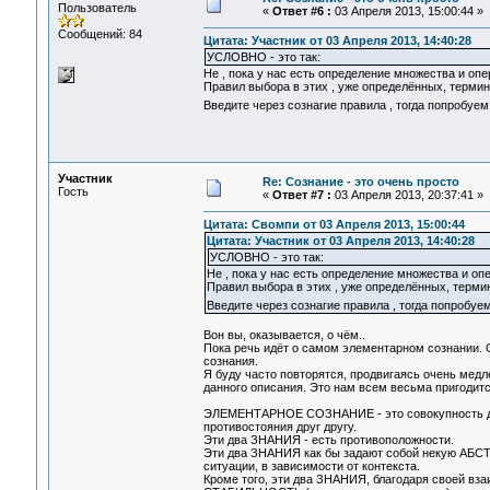
Пользователь
«
Ответ #6 :
03 Апреля 2013, 15:00:44 »
Сообщений: 84
Цитата: Участник от 03 Апреля 2013, 14:40:28
УСЛОВНО - это так:
Не , пока у нас есть определение множества и оп
Правил выбора в этих , уже определённых, термина
Введите через сознагие правила , тогда попробуем
Участник
Re: Сознание - это очень просто
Гость
«
Ответ #7 :
03 Апреля 2013, 20:37:41 »
Цитата: Свомпи от 03 Апреля 2013, 15:00:44
Цитата: Участник от 03 Апреля 2013, 14:40:28
УСЛОВНО - это так:
Не , пока у нас есть определение множества и оп
Правил выбора в этих , уже определённых, термин
Введите через сознагие правила , тогда попробуе
Вон вы, оказывается, о чём..
Пока речь идёт о самом элементарном сознании. 
сознания.
Я буду часто повторятся, продвигаясь очень мед
данного описания. Это нам всем весьма пригодитс
ЭЛЕМЕНТАРНОЕ СОЗНАНИЕ - это совокупность д
противостояния друг другу.
Эти два ЗНАНИЯ - есть противоположности.
Эти два ЗНАНИЯ как бы задают собой некую АБСТ
ситуации, в зависимости от контекста.
Кроме того, эти два ЗНАНИЯ, благодаря своей вз