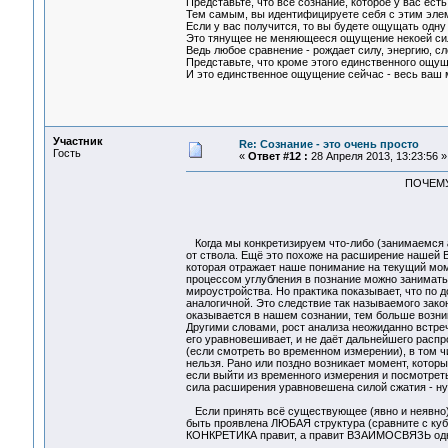
Представьте, что всё сознание, которое у вас ест
Тем самым, вы идентифицируете себя с этим эле
Если у вас получится, то вы будете ощущать одну
Это тянущее не меняющееся ощущение некоей сил
Ведь любое сравнение - рождает силу, энергию, с
Представьте, что кроме этого единственного ощуще
И это единственное ощущение сейчас - весь ваш 
Участник
Re: Сознание - это очень просто
Гость
«
Ответ #12 :
28 Апреля 2013, 13:23:56 »
ПОЧЕМУ
Когда мы конкретизируем что-либо (занимаемся
от ствола. Ещё это похоже на расширение нашей 
которая отражает наше понимание на текущий моме
процессом углубления в познание можно занимать
мироустройства. Но практика показывает, что по 
аналогичной. Это следствие так называемого зако
оказывается в нашем сознании, тем больше возник
Другими словами, рост анализа неожиданно встре
его уравновешивает, и не даёт дальнейшего распр
(если смотреть во временном измерении), в том ч
нельзя. Рано или поздно возникает момент, которы
если выйти из временного измерения и посмотрет
сила расширения уравновешена силой сжатия - ну 
Если принять всё существующее (явно и неявно) -
быть проявлена ЛЮБАЯ структура (сравните с куб
КОНКРЕТИКА правит, а правит ВЗАИМОСВЯЗЬ одного