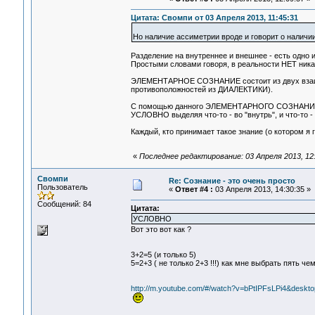
Цитата: Свомпи от 03 Апреля 2013, 11:45:31
Но наличие ассиметрии вроде и говорит о налич
Разделение на внутреннее и внешнее - есть од
Простыми словами говоря, в реальности НЕТ ника
ЭЛЕМЕНТАРНОЕ СОЗНАНИЕ состоит из двух взаи
противоположностей из ДИАЛЕКТИКИ).
С помощью данного ЭЛЕМЕНТАРНОГО СОЗНАНИЯ 
УСЛОВНО выделяя что-то - во "внутрь", и что-то - 
Каждый, кто принимает такое знание (о котором я 
«
Последнее редактирование: 03 Апреля 2013, 12
Свомпи
Re: Сознание - это очень просто
Пользователь
«
Ответ #4 :
03 Апреля 2013, 14:30:35 »
Сообщений: 84
Цитата:
УСЛОВНО
Вот это вот как ?
3+2=5 (и только 5)
5=2+3 ( не только 2+3 !!!) как мне выбрать пять че
http://m.youtube.com/#/watch?v=bPtIPFsLPi4&des