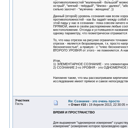
противоположностей "маленький - большой" можно
острый", "мягкий - твёрдый", "близко - далеко", "а
сильно захочет - "мужчина - женщина". ))
Данный (второй) уровень сознания нам всем хо
противоположностей - как бы задаёт между собой 
этой пары у нас в сознании - пока совсем ничего 
ПРЯМОЙ, имея в своём распоряжении любые соотн
местоположение. Отсюда и устоявшееся названи
одному параметру, что геометрически отражается
То, что наш отрезок на рисунке ограничен точками
отрезок - является безразмерным, т.к. просто напр
бесконечностью", а правую - с "плюс бесконечно
ВТОРОГО УРОВНЯ от этого - не поменяется. А нам
Итак,
1) ЭЛЕМЕНТАРНОЕ СОЗНАНИЕ - это элементарно
2) СОЗНАНИЕ 2-го УРОВНЯ - это ОДНОМЕРНОЕ
Напомню также, что мы рассматриваем кирпичики 
исследование имеет прямое и самое непосредстве
Участник
Re: Сознание - это очень просто
Гость
«
Ответ #10 :
19 Апреля 2013, 22:30:05 »
ВРЕМЯ И ПРОСТРАНСТВО
Для выражения "одномерное измерение" существует
измерение" (измерение которое произведено один 