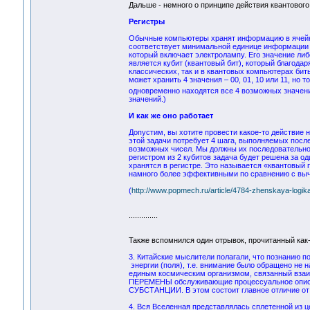
Дальше - немного о принципе действия квантового
Регистры
Обычные компьютеры хранят информацию в ячейках
соответствует минимальной единице информации –
который включает электролампу. Его значение либ
является кубит (квантовый бит), который благода
классических, так и в квантовых компьютерах би
может хранить 4 значения – 00, 01, 10 или 11, но
одновременно находятся все 4 возможных значени
значений.)
И как же оно работает
Допустим, вы хотите провести какое-то действие 
этой задачи потребует 4 шага, выполняемых после
возможных чисел. Мы должны их последовательно
регистром из 2 кубитов задача будет решена за о
хранятся в регистре. Это называется «квантовый
намного более эффективными по сравнению с выч
(
http://www.popmech.ru/article/4784-zhenskaya-logika
..............
Также вспомнился один отрывок, прочитанный как
3. Китайские мыслители полагали, что познанию
энергии (поля), т.е. внимание было обращено не 
единым космическим организмом, связанный в
ПЕРЕМЕНЫ обслуживающие процессуальное описан
СУБСТАНЦИИ. В этом состоит главное отличие от
4. Вся Вселенная представлялась сплетенной из 