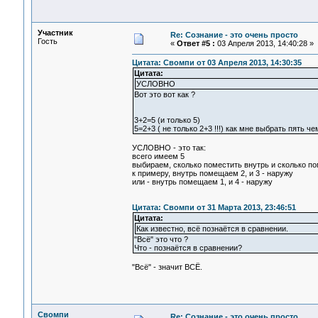
Участник
Re: Сознание - это очень просто
Гость
«
Ответ #5 :
03 Апреля 2013, 14:40:28 »
Цитата: Свомпи от 03 Апреля 2013, 14:30:35
Цитата:
УСЛОВНО
Вот это вот как ?
3+2=5 (и только 5)
5=2+3 ( не только 2+3 !!!) как мне выбрать пять че
УСЛОВНО - это так:
всего имеем 5
выбираем, сколько поместить внутрь и сколько п
к примеру, внутрь помещаем 2, и 3 - наружу
или - внутрь помещаем 1, и 4 - наружу
Цитата: Свомпи от 31 Марта 2013, 23:46:51
Цитата:
Как известно, всё познаётся в сравнении.
"Всё" это что ?
Что - познаётся в сравнении?
"Всё" - значит ВСЁ.
Свомпи
Re: Сознание - это очень просто