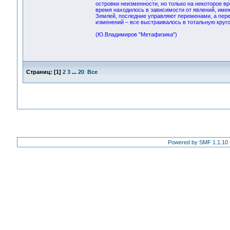
островки неизменности, но только на некоторое 
время находилось в зависимости от явлений, име
Землей, последние управляют переменами, а пере
изменений – все выстраивалось в тотальную круг
(Ю.Владимиров "Метафизика")
Страниц:
[
1
]
2
3
...
20
Все
Powered by SMF 1.1.10