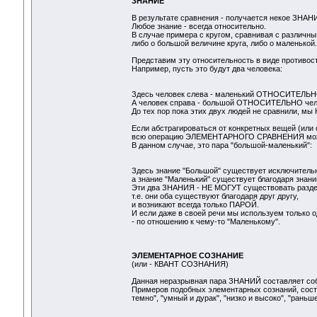
ЗНАНИЕ
В результате сравнения - получается некое ЗНАН
Любое знание - всегда относительно.
В случае примера с кругом, сравнивая с различ
либо о большой величине круга, либо о маленькой.
Представим эту относительность в виде противос
Например, пусть это будут два человека:
Здесь человек слева - маленький ОТНОСИТЕЛЬНО
А человек справа - большой ОТНОСИТЕЛЬНО чело
До тех пор пока этих двух людей не сравнили, мы
Если абстрагироваться от конкретных вещей (или 
всю операцию ЭЛЕМЕНТАРНОГО СРАВНЕНИЯ можн
В данном случае, это пара "большой-маленький":
Здесь знание "Большой" существует исключительн
а знание "Маленький" существует благодаря знани
Эти два ЗНАНИЯ - НЕ МОГУТ существовать раздел
т.е. они оба существуют благодаря друг другу,
и возникают всегда только ПАРОЙ.
И если даже в своей речи мы используем только
- по отношению к чему-то "Маленькому".
ЭЛЕМЕНТАРНОЕ СОЗНАНИЕ
(или - КВАНТ СОЗНАНИЯ)
Данная неразрывная пара ЗНАНИЙ составляет
Примеров подобных элементарных сознаний, состоя
темно", "умный и дурак", "низко и высоко", "раньше