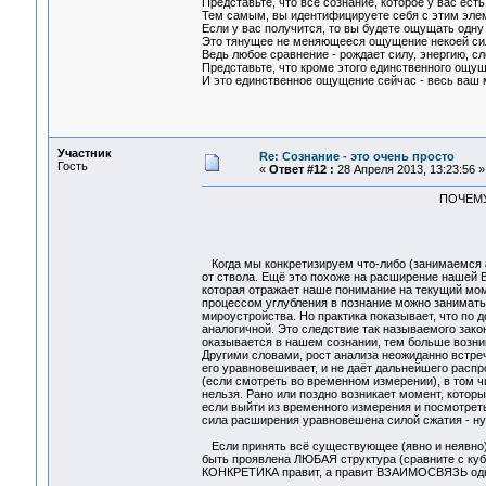
Представьте, что всё сознание, которое у вас ест
Тем самым, вы идентифицируете себя с этим эле
Если у вас получится, то вы будете ощущать одну
Это тянущее не меняющееся ощущение некоей сил
Ведь любое сравнение - рождает силу, энергию, с
Представьте, что кроме этого единственного ощуще
И это единственное ощущение сейчас - весь ваш 
Участник
Re: Сознание - это очень просто
Гость
«
Ответ #12 :
28 Апреля 2013, 13:23:56 »
ПОЧЕМУ
Когда мы конкретизируем что-либо (занимаемся
от ствола. Ещё это похоже на расширение нашей 
которая отражает наше понимание на текущий моме
процессом углубления в познание можно занимать
мироустройства. Но практика показывает, что по 
аналогичной. Это следствие так называемого зако
оказывается в нашем сознании, тем больше возник
Другими словами, рост анализа неожиданно встре
его уравновешивает, и не даёт дальнейшего распр
(если смотреть во временном измерении), в том ч
нельзя. Рано или поздно возникает момент, которы
если выйти из временного измерения и посмотрет
сила расширения уравновешена силой сжатия - ну 
Если принять всё существующее (явно и неявно) -
быть проявлена ЛЮБАЯ структура (сравните с куб
КОНКРЕТИКА правит, а правит ВЗАИМОСВЯЗЬ одного