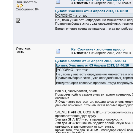
Пользователь
«
Ответ #6 :
03 Апреля 2013, 15:00:44 »
Сообщений: 84
Цитата: Участник от 03 Апреля 2013, 14:40:28
УСЛОВНО - это так:
Не , пока у нас есть определение множества и оп
Правил выбора в этих , уже определённых, термина
Введите через сознагие правила , тогда попробуем
Участник
Re: Сознание - это очень просто
Гость
«
Ответ #7 :
03 Апреля 2013, 20:37:41 »
Цитата: Свомпи от 03 Апреля 2013, 15:00:44
Цитата: Участник от 03 Апреля 2013, 14:40:28
УСЛОВНО - это так:
Не , пока у нас есть определение множества и оп
Правил выбора в этих , уже определённых, термин
Введите через сознагие правила , тогда попробуе
Вон вы, оказывается, о чём..
Пока речь идёт о самом элементарном сознании. 
сознания.
Я буду часто повторятся, продвигаясь очень мед
данного описания. Это нам всем весьма пригодитс
ЭЛЕМЕНТАРНОЕ СОЗНАНИЕ - это совокупность д
противостояния друг другу.
Эти два ЗНАНИЯ - есть противоположности.
Эти два ЗНАНИЯ как бы задают собой некую АБСТ
ситуации, в зависимости от контекста.
Кроме того, эти два ЗНАНИЯ, благодаря своей вз