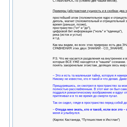
СТАБИЛЬНОСТЬ (словно две чашки весов).
Примеры (абстрактная сущность и в скобках два з
простейший атом (положительное ядро и отрицате
диполь, магнит (положительный и отрицательный з
время (раньше, позже),
пространство ("от" и "до"),
цифровой бит информации ("ноль" и "единица"),
река (исток и устье)
и т.д.
Как мы видим, во всех этих примерах есть два ЗН
СРАВНЕНИЯ этих двух ЗНАНИЙ - СО_ЗНАНИЕ.
P.S. Что же касается разделения на внутреннее и 
которые ВСЕ УЖЕ находятся в "нашем" сознании. И 
понять закоренелым эгоистам, делящих весь мир н
– Это и есть та маленькая тайна, которую я намере
Никому не известно, кто я такой и что делаю. Даж
Прищурившись, он смотрел в пространство за мои
полностью расслабленным. В этот миг он был сама 
поддался романтическому воображению и вдруг от
притягивал и в то же время до смерти пугал.
Так он сидел, глядя в пространство перед собой до
–
Откуда мне знать, кто я такой, если все это – 
меня и улыбнулся.
(Карлос Кастанеда, "Путешествие в Икстлан")