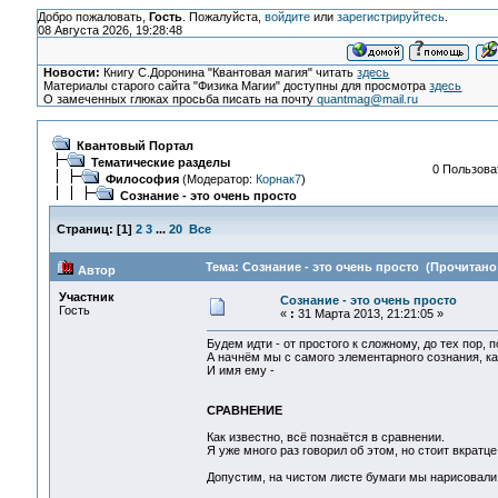
Добро пожаловать,
Гость
. Пожалуйста,
войдите
или
зарегистрируйтесь
.
08 Августа 2026, 19:28:48
Новости:
Книгу С.Доронина "Квантовая магия" читать
здесь
Материалы старого сайта "Физика Магии" доступны для просмотра
здесь
О замеченных глюках просьба писать на почту
quantmag@mail.ru
Квантовый Портал
Тематические разделы
0 Пользоват
Философия
(Модератор:
Корнак7
)
Сознание - это очень просто
Страниц:
[
1
]
2
3
...
20
Все
Тема: Сознание - это очень просто (Прочитано 
Автор
Участник
Сознание - это очень просто
Гость
«
:
31 Марта 2013, 21:21:05 »
Будем идти - от простого к сложному, до тех пор, 
А начнём мы с самого элементарного сознания, ка
И имя ему -
СРАВНЕНИЕ
Как известно, всё познаётся в сравнении.
Я уже много раз говорил об этом, но стоит вкратце
Допустим, на чистом листе бумаги мы нарисовали 