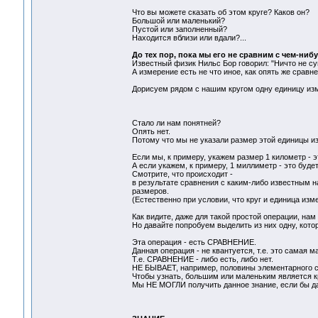
Что вы можете сказать об этом круге? Каков он?
Большой или маленький?
Пустой или заполненный?
Находится вблизи или вдали?...
До тех пор, пока мы его не сравним с чем-ниб
Известный физик Нильс Бор говорил: "Ничто не су
А измерение есть не что иное, как опять же сравн
Дорисуем рядом с нашим кругом одну единицу из
Стало ли нам понятней?
Опять нет.
Потому что мы не указали размер этой единицы и
Если мы, к примеру, укажем размер 1 километр - 
А если укажем, к примеру, 1 миллиметр - это буде
Смотрите, что происходит -
в результате сравнения с каким-либо известным н
размеров.
(Естественно при условии, что круг и единица из
Как видите, даже для такой простой операции, нам
Но давайте попробуем выделить из них одну, кото
Эта операция - есть СРАВНЕНИЕ.
Данная операция - не квантуется, т.е. это самая
Т.е. СРАВНЕНИЕ - либо есть, либо нет.
НЕ БЫВАЕТ, например, половины элементарного сра
Чтобы узнать, большим или маленьким является к
Мы НЕ МОГЛИ получить данное знание, если бы 