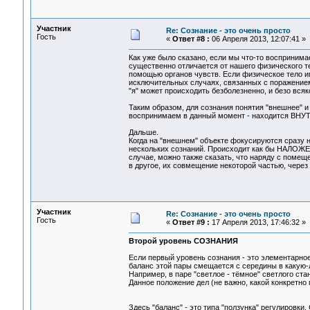
Участник
Re: Сознание - это очень просто
Гость
«
Ответ #8 :
06 Апреля 2013, 12:07:41 »
Как уже было сказано, если мы что-то воспринима
существенно отличается от нашего физического т
помощью органов чувств. Если физическое тело и
исключительных случаях, связанных с поражением 
"я" может происходить безболезненно, и безо всяк
Таким образом, для сознания понятия "внешнее" и 
воспринимаем в данный момент - находится ВНУТ
Дальше.
Когда на "внешнем" объекте фокусируются сразу не
нескольких сознаний. Происходит как бы НАЛОЖЕНИ
случае, можно также сказать, что наряду с помещ
в другое, их совмещение некоторой частью, через
Участник
Re: Сознание - это очень просто
Гость
«
Ответ #9 :
17 Апреля 2013, 17:46:32 »
Второй уровень СОЗНАНИЯ
Если первый уровень сознания - это элементарное
баланс этой пары смещается с середины в какую-
Например, в паре "светлое - тёмное" светлого ста
Данное положение дел (не важно, какой конкретно 
Здесь "баланс" - это типа "ползунка" регулировки