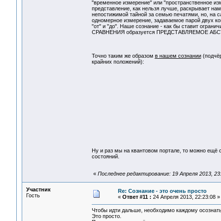
"временное измерение" или "пространственное изм
представление, как нельзя лучше, раскрывает нам
непостижимой тайной за семью печатями, но, на са
одномерное измерение, задаваемое парой двух кон
"от" и "до". Наше сознание - как бы ставит огран
СРАВНЕНИЯ образуется ПРЕДСТАВЛЯЕМОЕ АБСТРА
Точно таким же образом
в нашем сознании
(подчёр
крайних положений):
Ну и раз мы на квантовом портале, то можно ещё 
состояний.
«
Последнее редактирование: 19 Апреля 2013, 23
Участник
Re: Сознание - это очень просто
Гость
«
Ответ #11 :
24 Апреля 2013, 22:23:08 »
Чтобы идти дальше, необходимо каждому осознать
Это просто.