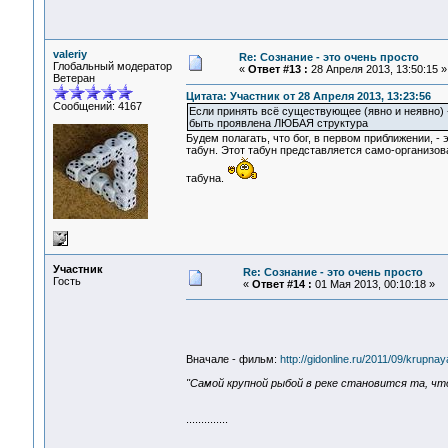
valeriy
Re: Сознание - это очень просто
Глобальный модератор
«
Ответ #13 :
28 Апреля 2013, 13:50:15 »
Ветеран
Цитата: Участник от 28 Апреля 2013, 13:23:56
Сообщений: 4167
Если принять всё существующее (явно и неявно) -
быть проявлена ЛЮБАЯ структура
Будем полагать, что бог, в первом приближении, -
табун. Этот табун представляется само-организов
табуна.
Участник
Re: Сознание - это очень просто
Гость
«
Ответ #14 :
01 Мая 2013, 00:10:18 »
Вначале - фильм:
http://gidonline.ru/2011/09/krupnay
"Самой крупной рыбой в реке становится та, что
..............