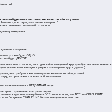
Каков он?
 с чем-нибудь нам известным, мы ничего о нём не узнаем.
Ничто не существует, пока оно не измерено."
ть же сравнение с каким-либо эталоном.
единицу измерения:
й единицы измерения.
километр - это будет ОДНО.
р - это будет ДРУГОЕ.
известным нам эталоном, наш одинокий и загадочный круг приобретает некое знание, в
 единица измерения находятся рядом и соизмеримы друг с другом.)
перации, нам требуется как минимум несколько понятий и условий.
 одну, которая лежит в основе любого познания.
. это самая маленькая и НЕДЕЛИМАЯ вещь.
тарного сравнения, или три четверти...
 является круг, нам понадобилась ВСЯ эта операция, или ВСЁ это СРАВНЕНИЕ.
, если бы данное СРАВНЕНИЕ было проведено не полностью.