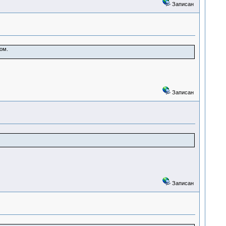
Записан
ом.
Записан
Записан