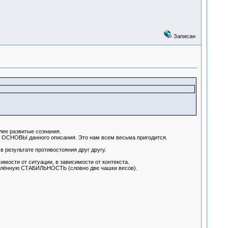
Записан
лее развитые сознания.
ТЬ ОСНОВЫ данного описания. Это нам всем весьма пригодится.
зультате противостояния друг другу.
ости от ситуации, в зависимости от контекста.
делённую СТАБИЛЬНОСТЬ (словно две чашки весов).