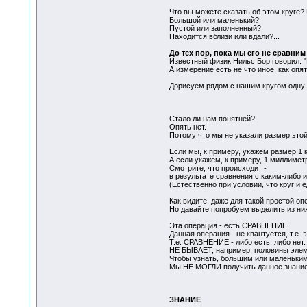
Что вы можете сказать об этом круге? 
Большой или маленький?
Пустой или заполненный?
Находится вблизи или вдали?...
До тех пор, пока мы его не сравним
Известный физик Нильс Бор говорил: "
А измерение есть не что иное, как опя
Дорисуем рядом с нашим кругом одну 
Стало ли нам понятней?
Опять нет.
Потому что мы не указали размер это
Если мы, к примеру, укажем размер 1 
А если укажем, к примеру, 1 миллимет
Смотрите, что происходит -
в результате сравнения с каким-либо 
(Естественно при условии, что круг и
Как видите, даже для такой простой о
Но давайте попробуем выделить из них
Эта операция - есть СРАВНЕНИЕ.
Данная операция - не квантуется, т.е
Т.е. СРАВНЕНИЕ - либо есть, либо нет.
НЕ БЫВАЕТ, например, половины элемен
Чтобы узнать, большим или маленьким
Мы НЕ МОГЛИ получить данное знание
ЗНАНИЕ