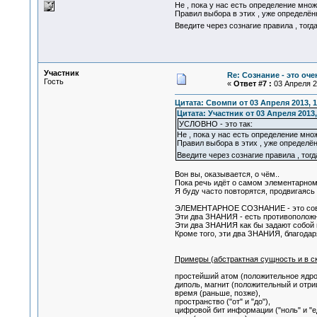
Не , пока у нас есть определение мно
Правил выбора в этих , уже определён
Введите через сознагие правила , тогд
Участник
Re: Сознание - это оч
Гость
«
Ответ #7 :
03 Апреля 20
Цитата: Свомпи от 03 Апреля 2013, 1
Цитата: Участник от 03 Апреля 2013,
УСЛОВНО - это так:
Не , пока у нас есть определение мно
Правил выбора в этих , уже определён
Введите через сознагие правила , тог
Вон вы, оказывается, о чём..
Пока речь идёт о самом элементарном 
Я буду часто повторятся, продвигаясь
ЭЛЕМЕНТАРНОЕ СОЗНАНИЕ - это совок
Эти два ЗНАНИЯ - есть противоположн
Эти два ЗНАНИЯ как бы задают собой 
Кроме того, эти два ЗНАНИЯ, благода
Примеры (абстрактная сущность и в ск
простейший атом (положительное ядро
диполь, магнит (положительный и отри
время (раньше, позже),
пространство ("от" и "до"),
цифровой бит информации ("ноль" и "е