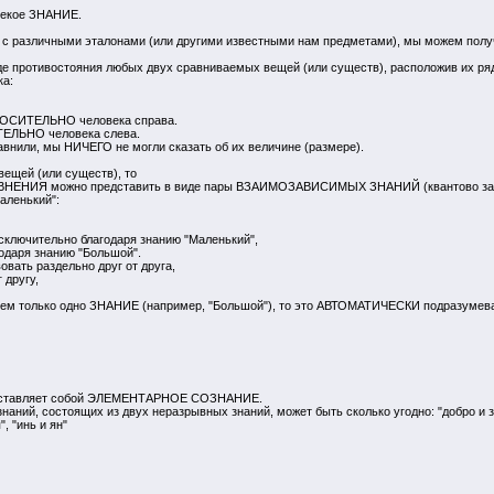
 некое ЗНАНИЕ.
я с различными эталонами (или другими известными нам предметами), мы можем полу
де противостояния любых двух сравниваемых вещей (или существ), расположив их ря
ка:
ТНОСИТЕЛЬНО человека справа.
ТЕЛЬНО человека слева.
равнили, мы НИЧЕГО не могли сказать об их величине (размере).
вещей (или существ), то
ЕНИЯ можно представить в виде пары ВЗАИМОЗАВИСИМЫХ ЗНАНИЙ (квантово зап
аленький":
сключительно благодаря знанию "Маленький",
одаря знанию "Большой".
ать раздельно друг от друга,
 другу,
уем только одно ЗНАНИЕ (например, "Большой"), то это АВТОМАТИЧЕСКИ подразумевае
оставляет собой ЭЛЕМЕНТАРНОЕ СОЗНАНИЕ.
ий, состоящих из двух неразрывных знаний, может быть сколько угодно: "добро и зло"
, "инь и ян"