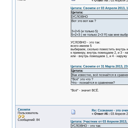
«
Ответ #5 :
03 Апреля 20
Цитата: Свомпи от 03 Апреля 2013, 1
Цитата:
УСЛОВНО
Вот это вот как ?
3+2=5 (и только 5)
5=2+3 ( не только 2+3 !!!) как мне выб
УСЛОВНО - это так:
всего имеем 5
выбираем, сколько поместить внутрь 
к примеру, внутрь помещаем 2, и 3 - н
или - внутрь помещаем 1, и 4 - наружу
Цитата: Свомпи от 31 Марта 2013, 23
Цитата:
Как известно, всё познаётся в сравне
"Всё" это что ?
Что - познаётся в сравнении?
"Всё" - значит ВСЁ.
Свомпи
Re: Сознание - это оч
Пользователь
«
Ответ #6 :
03 Апреля 20
Сообщений: 84
Цитата: Участник от 03 Апреля 2013, 
УСЛОВНО - это так: