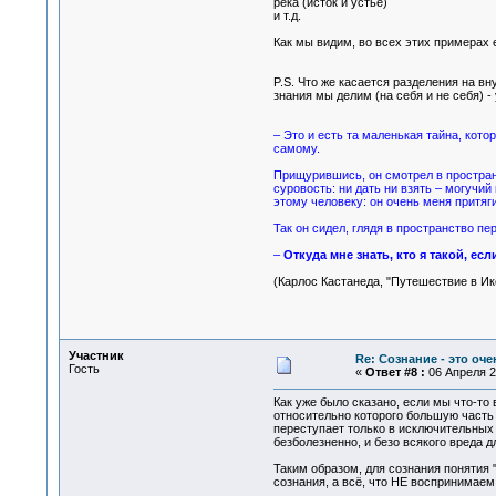
река (исток и устье)
и т.д.
Как мы видим, во всех этих примерах
P.S. Что же касается разделения на в
знания мы делим (на себя и не себя) -
– Это и есть та маленькая тайна, кото
самому.
Прищурившись, он смотрел в простран
суровость: ни дать ни взять – могучи
этому человеку: он очень меня притяги
Так он сидел, глядя в пространство пе
–
Откуда мне знать, кто я такой, если
(Карлос Кастанеда, "Путешествие в Ик
Участник
Re: Сознание - это оч
Гость
«
Ответ #8 :
06 Апреля 20
Как уже было сказано, если мы что-то
относительно которого большую часть
переступает только в исключительных 
безболезненно, и безо всякого вреда д
Таким образом, для сознания понятия 
сознания, а всё, что НЕ воспринимае