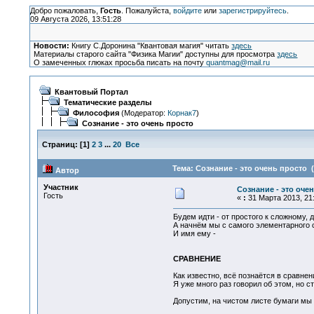
Добро пожаловать,
Гость
. Пожалуйста,
войдите
или
зарегистрируйтесь
.
09 Августа 2026, 13:51:28
Новости:
Книгу С.Доронина "Квантовая магия" читать
здесь
Материалы старого сайта "Физика Магии" доступны для просмотра
здесь
О замеченных глюках просьба писать на почту
quantmag@mail.ru
Квантовый Портал
Тематические разделы
Философия
(Модератор:
Корнак7
)
Сознание - это очень просто
Страниц:
[
1
]
2
3
...
20
Все
Тема: Сознание - это очень просто 
Автор
Участник
Сознание - это оче
Гость
«
:
31 Марта 2013, 21:
Будем идти - от простого к сложному, 
А начнём мы с самого элементарного с
И имя ему -
СРАВНЕНИЕ
Как известно, всё познаётся в сравнен
Я уже много раз говорил об этом, но с
Допустим, на чистом листе бумаги мы 