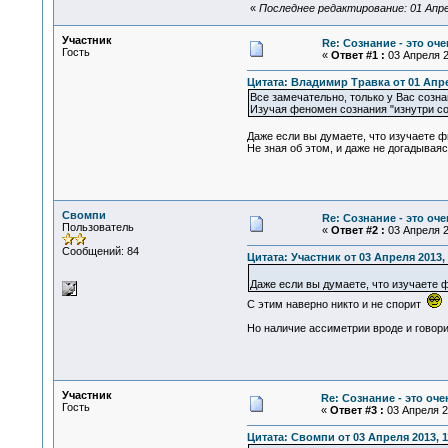
«
Последнее редактирование: 01 Апре
Участник
Re: Сознание - это оч
Гость
«
Ответ #1 :
03 Апреля 2
Цитата: Владимир Травка от 01 Апре
Все замечательно, только у Вас созна
Изучая феномен сознания "изнутри со
Даже если вы думаете, что изучаете ф
Не зная об этом, и даже не догадыва
Свомпи
Re: Сознание - это оч
Пользователь
«
Ответ #2 :
03 Апреля 2
Сообщений: 84
Цитата: Участник от 03 Апреля 2013, 
Даже если вы думаете, что изучаете 
С этим наверно никто и не спорит
Но наличие ассиметрии вроде и говор
Участник
Re: Сознание - это оч
Гость
«
Ответ #3 :
03 Апреля 20
Цитата: Свомпи от 03 Апреля 2013, 1