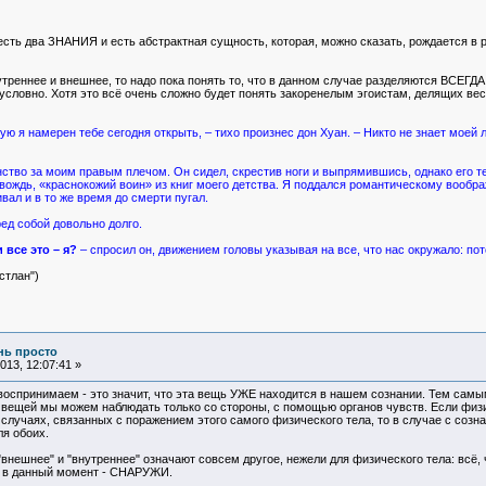
 есть два ЗНАНИЯ и есть абстрактная сущность, которая, можно сказать, рождаетс
нутреннее и внешнее, то надо пока понять то, что в данном случае разделяются ВСЕГД
 условно. Хотя это всё очень сложно будет понять закоренелым эгоистам, делящих вес
рую я намерен тебе сегодня открыть, – тихо произнес дон Хуан. – Никто не знает моей 
ство за моим правым плечом. Он сидел, скрестив ноги и выпрямившись, однако его т
й вождь, «краснокожий воин» из книг моего детства. Я поддался романтическому вообр
вал и в то же время до смерти пугал.
ред собой довольно долго.
 все это – я?
– спросил он, движением головы указывая на все, что нас окружало: пот
стлан")
ень просто
13, 12:07:41 »
 воспринимаем - это значит, что эта вещь УЖЕ находится в нашем сознании. Тем самы
 вещей мы можем наблюдать только со стороны, с помощью органов чувств. Если физ
случаях, связанных с поражением этого самого физического тела, то в случае с созн
ля обоих.
"внешнее" и "внутреннее" означают совсем другое, нежели для физического тела: вс
м в данный момент - СНАРУЖИ.