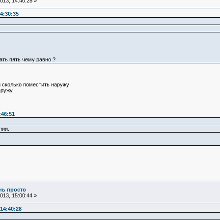
13, 14:40:28 »
4:30:35
рать пять чему равно ?
и сколько поместить наружу
аружу
:46:51
нии.
ень просто
13, 15:00:44 »
14:40:28