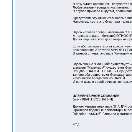
В результате сравнения - получается
Любое знание - всегда относительно.
В случае примера с кругом, сравнива
Представим эту относительность в ви
Например, пусть это будут два челове
Здесь человек слева - маленький О
А человек справа - большой ОТНОСИ
До тех пор пока этих двух людей не с
Если абстрагироваться от конкретных 
всю операцию ЭЛЕМЕНТАРНОГО СРАВН
В данном случае, это пара "большой-м
Здесь знание "Большой" существует и
а знание "Маленький" существует благ
Эти два ЗНАНИЯ - НЕ МОГУТ существов
т.е. они оба существуют благодаря друг
и возникают всегда только ПАРОЙ.
И если даже в своей речи мы использ
ЭЛЕМЕНТАРНОЕ СОЗНАНИЕ
(или - КВАНТ СОЗНАНИЯ)
Данная неразрывная пара ЗНАНИЙ с
Примеров подобных элементарных сознан
"лёгкий и тяжёлый", "энергия и материя"
и т.д...