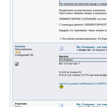
Но наличие ассиметрии вроде и гово
Разделение на внутреннее и внешнее
Простыми словами говоря, в реальнос
ЭЛЕМЕНТАРНОЕ СОЗНАНИЕ состоит из 
С помощью данного ЭЛЕМЕНТАРНОГО С
Каждый, кто принимает такое знание (о
«
Последнее редактирование: 03 Апре
Свомпи
Re: Сознание - это оч
Пользователь
«
Ответ #4 :
03 Апреля 20
Сообщений: 84
Цитата:
УСЛОВНО
Вот это вот как ?
3+2=5 (и только 5)
5=2+3 ( не только 2+3 !!!) как мне выб
http://m.youtube.com/#/watch?v=bPtI
Участник
Re: Сознание - это оч
Гость