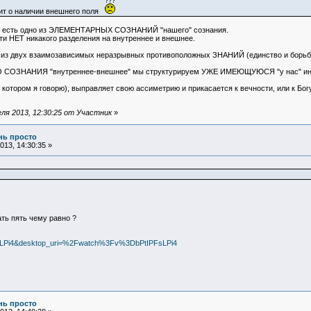
рит о наличии внешнего поля
 - есть одно из ЭЛЕМЕНТАРНЫХ СОЗНАНИЙ "нашего" сознания.
ти НЕТ никакого разделения на внутреннее и внешнее.
двух взаимозависимых неразрывных противоположных ЗНАНИЙ (единство и борьба
ОЗНАНИЯ "внутреннее-внешнее" мы структурируем УЖЕ ИМЕЮЩУЮСЯ "у нас" информац
 котором я говорю), выправляет свою ассиметрию и прикасается к вечности, или к Богу
ля 2013, 12:30:25 от Участник
»
ень просто
13, 14:30:35 »
рать пять чему равно ?
PFsLPi4&desktop_uri=%2Fwatch%3Fv%3DbPtIPFsLPi4
ень просто