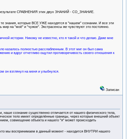
я в результате СРАВНЕНИЯ этих двух ЗНАНИЙ - СО_ЗНАНИЕ.
А те знания, которые ВСЕ УЖЕ находятся в "нашем" сознании. И все эти
ь мир на "моё" и "чужое". Экстрасенсы же чувствуют это постоянно.
личной истории. Никому не известно, кто я такой и что делаю. Даже мне
ело казалось полностью расслабленным. В этот миг он был сама
ажению и вдруг отчетливо ощутил противоречивость своего отношения к
ом он взглянул на меня и улыбнулся.
Записан
м, наше сознание существенно отличается от нашего физического тела,
ическое тело имеет определённые границы, через которые внешний объект
анием, совмещение объекта и нашего "я" может происходить
ё, что мы воспринимаем в данный момент - находится ВНУТРИ нашего