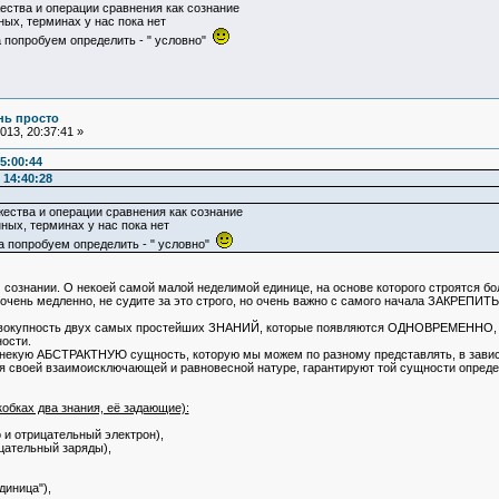
жества и операции сравнения как сознание
ных, терминах у нас пока нет
а попробуем определить - " условно"
ень просто
13, 20:37:41 »
5:00:44
 14:40:28
жества и операции сравнения как сознание
ных, терминах у нас пока нет
да попробуем определить - " условно"
сознании. О некоей самой малой неделимой единице, на основе которого строятся бо
 очень медленно, не судите за это строго, но очень важно с самого начала ЗАКРЕПИ
упность двух самых простейших ЗНАНИЙ, которые появляются ОДНОВРЕМЕННО, в ре
ости.
некую АБСТРАКТНУЮ сущность, которую мы можем по разному представлять, в зависим
ря своей взаимоисключающей и равновесной натуре, гарантируют той сущности опре
обках два знания, её задающие):
 и отрицательный электрон),
цательный заряды),
диница"),