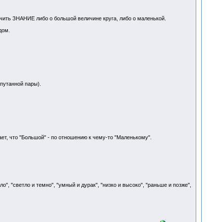
чить ЗНАНИЕ либо о большой величине круга, либо о маленькой.
дом.
утанной пары).
т, что "Большой" - по отношению к чему-то "Маленькому".
, "светло и темно", "умный и дурак", "низко и высоко", "раньше и позже",