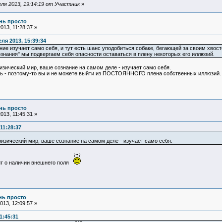
ля 2013, 19:14:19 от Участник
»
ень просто
013, 11:28:37 »
ля 2013, 15:39:34
ние изучает само себя, и тут есть шанс уподобиться собаке, бегающей за своим хвост
знания" мы подвергаем себя опасности оставаться в плену некоторых его иллюзий.
изический мир, ваше сознание на самом деле - изучает само себя.
ясь - поэтому-то вы и не можете выйти из ПОСТОЯННОГО плена собственных иллюзий.
ень просто
013, 11:45:31 »
11:28:37
физический мир, ваше сознание на самом деле - изучает само себя.
ит о наличии внешнего поля
ень просто
13, 12:09:57 »
1:45:31