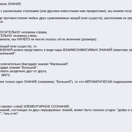
 некое ЗНАНИЕ.
я с различными эталонами (или другими известными нам предметами), мы можем полу
де противостояния любых двух сравниваемых вещей (или существ), расположив их ря
ка:
ТНОСИТЕЛЬНО человека справа.
ТЕЛЬНО человека слева.
равнили, мы НИЧЕГО не могли сказать об их величине (размере).
вещей (или существ), то
ЕНИЯ можно представить в виде пары ВЗАИМОЗАВИСИМЫХ ЗНАНИЙ (квантово зап
аленький":
сключительно благодаря знанию "Маленький",
одаря знанию "Большой".
ать раздельно друг от друга,
 другу,
уем только одно ЗНАНИЕ (например, "Большой"), то это АВТОМАТИЧЕСКИ подразумевае
оставляет собой ЭЛЕМЕНТАРНОЕ СОЗНАНИЕ.
ий, состоящих из двух неразрывных знаний, может быть сколько угодно: "добро и зло"
, "инь и ян"