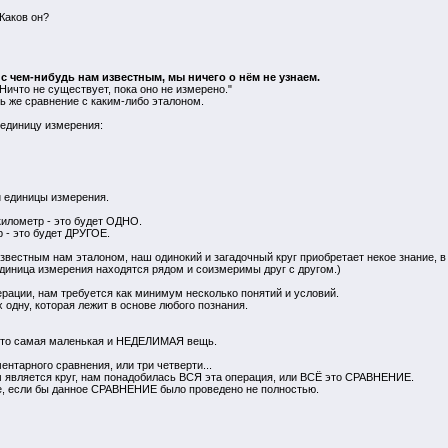
Каков он?
 с чем-нибудь нам известным, мы ничего о нём не узнаем.
Ничто не существует, пока оно не измерено."
ть же сравнение с каким-либо эталоном.
единицу измерения:
й единицы измерения.
километр - это будет ОДНО.
р - это будет ДРУГОЕ.
известным нам эталоном, наш одинокий и загадочный круг приобретает некое знание, в
 единица измерения находятся рядом и соизмеримы друг с другом.)
перации, нам требуется как минимум несколько понятий и условий.
 одну, которая лежит в основе любого познания.
. это самая маленькая и НЕДЕЛИМАЯ вещь.
тарного сравнения, или три четверти...
 является круг, нам понадобилась ВСЯ эта операция, или ВСЁ это СРАВНЕНИЕ.
, если бы данное СРАВНЕНИЕ было проведено не полностью.