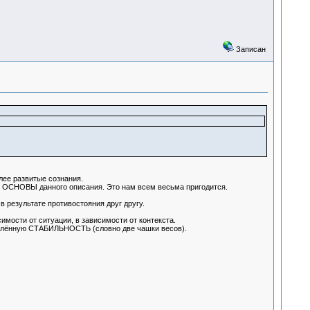
Записан
лее развитые сознания.
ТЬ ОСНОВЫ данного описания. Это нам всем весьма пригодится.
зультате противостояния друг другу.
ости от ситуации, в зависимости от контекста.
делённую СТАБИЛЬНОСТЬ (словно две чашки весов).