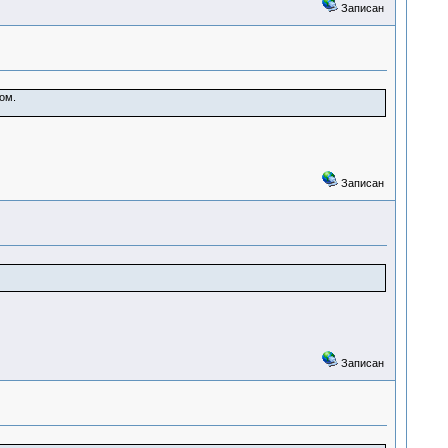
Записан
ом.
Записан
Записан