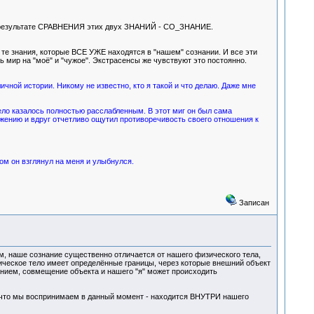
я в результате СРАВНЕНИЯ этих двух ЗНАНИЙ - СО_ЗНАНИЕ.
А те знания, которые ВСЕ УЖЕ находятся в "нашем" сознании. И все эти
ь мир на "моё" и "чужое". Экстрасенсы же чувствуют это постоянно.
личной истории. Никому не известно, кто я такой и что делаю. Даже мне
ело казалось полностью расслабленным. В этот миг он был сама
ажению и вдруг отчетливо ощутил противоречивость своего отношения к
ом он взглянул на меня и улыбнулся.
Записан
м, наше сознание существенно отличается от нашего физического тела,
ическое тело имеет определённые границы, через которые внешний объект
анием, совмещение объекта и нашего "я" может происходить
ё, что мы воспринимаем в данный момент - находится ВНУТРИ нашего