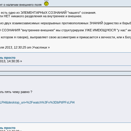
рит о наличии внешнего поля
 - есть одно из ЭЛЕМЕНТАРНЫХ СОЗНАНИЙ "нашего" сознания.
ти НЕТ никакого разделения на внутреннее и внешнее.
двух взаимозависимых неразрывных противоположных ЗНАНИЙ (единство и борьба
ОЗНАНИЯ "внутреннее-внешнее" мы структурируем УЖЕ ИМЕЮЩУЮСЯ "у нас" информац
 котором я говорю), выправляет свою ассиметрию и прикасается к вечности, или к Богу
ля 2013, 12:30:25 от Участник
»
ень просто
13, 14:30:35 »
рать пять чему равно ?
PFsLPi4&desktop_uri=%2Fwatch%3Fv%3DbPtIPFsLPi4
ень просто