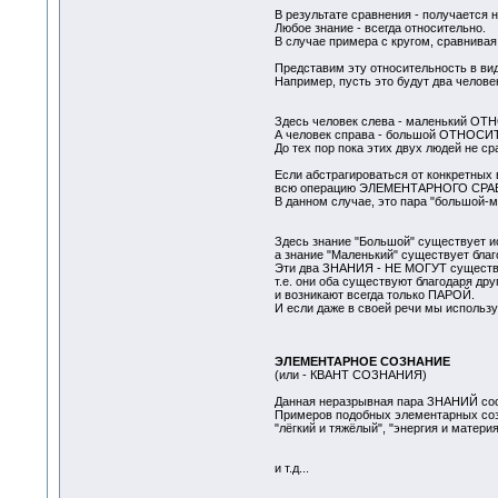
В результате сравнения - получается
Любое знание - всегда относительно.
В случае примера с кругом, сравнива
Представим эту относительность в ви
Например, пусть это будут два челове
Здесь человек слева - маленький О
А человек справа - большой ОТНОСИ
До тех пор пока этих двух людей не с
Если абстрагироваться от конкретных 
всю операцию ЭЛЕМЕНТАРНОГО СРАВН
В данном случае, это пара "большой-м
Здесь знание "Большой" существует и
а знание "Маленький" существует благ
Эти два ЗНАНИЯ - НЕ МОГУТ существов
т.е. они оба существуют благодаря друг
и возникают всегда только ПАРОЙ.
И если даже в своей речи мы использ
ЭЛЕМЕНТАРНОЕ СОЗНАНИЕ
(или - КВАНТ СОЗНАНИЯ)
Данная неразрывная пара ЗНАНИЙ с
Примеров подобных элементарных сознан
"лёгкий и тяжёлый", "энергия и материя"
и т.д...