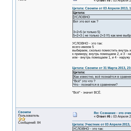
«
Ответ #5 :
03 Апреля 20
Цитата: Свомпи от 03 Апреля 2013, 1
Цитата:
УСЛОВНО
Вот это вот как ?
3+2=5 (и только 5)
5=2+3 ( не только 2+3 !!!) как мне выб
УСЛОВНО - это так:
всего имеем 5
выбираем, сколько поместить внутрь 
к примеру, внутрь помещаем 2, и 3 - н
или - внутрь помещаем 1, и 4 - наружу
Цитата: Свомпи от 31 Марта 2013, 23
Цитата:
Как известно, всё познаётся в сравне
"Всё" это что ?
Что - познаётся в сравнении?
"Всё" - значит ВСЁ.
Свомпи
Re: Сознание - это оч
Пользователь
«
Ответ #6 :
03 Апреля 20
Сообщений: 84
Цитата: Участник от 03 Апреля 2013, 
УСЛОВНО - это так: