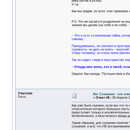
река (исток и устье)
и т.д.
Как мы видим, во всех этих примерах
P.S. Что же касается разделения на в
знания мы делим (на себя и не себя) -
– Это и есть та маленькая тайна, кото
самому.
Прищурившись, он смотрел в простран
суровость: ни дать ни взять – могучи
этому человеку: он очень меня притяги
Так он сидел, глядя в пространство пе
–
Откуда мне знать, кто я такой, если
(Карлос Кастанеда, "Путешествие в Ик
Участник
Re: Сознание - это оч
Гость
«
Ответ #8 :
06 Апреля 20
Как уже было сказано, если мы что-то
относительно которого большую часть
переступает только в исключительных 
безболезненно, и безо всякого вреда д
Таким образом, для сознания понятия 
сознания, а всё, что НЕ воспринимае