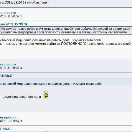
ля 2013, 19:14:19 от Участник
»
ень просто
013, 11:28:37 »
ля 2013, 15:39:34
ние изучает само себя, и тут есть шанс уподобиться собаке, бегающей за своим хвост
знания" мы подвергаем себя опасности оставаться в плену некоторых его иллюзий.
изический мир, ваше сознание на самом деле - изучает само себя.
ясь - поэтому-то вы и не можете выйти из ПОСТОЯННОГО плена собственных иллюзий.
ень просто
013, 11:45:31 »
11:28:37
физический мир, ваше сознание на самом деле - изучает само себя.
ит о наличии внешнего поля
ень просто
13, 12:09:57 »
1:45:31