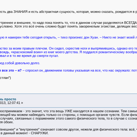
 есть два ЗНАНИЯ и есть абстрактная сущность, которая, можно сказать, рождаетс
нутреннее и внешнее, то надо пока понять то, что в данном случае разделяются ВСЕГД
 условно. Хотя это всё очень сложно будет понять закоренелым эгоистам, делящих вес
рую я намерен тебе сегодня открыть, – тихо произнес дон Хуан. – Никто не знает моей 
ство за моим правым плечом. Он сидел, скрестив ноги и выпрямившись, однако его т
й вождь, «краснокожий воин» из книг моего детства. Я поддался романтическому вообр
вал и в то же время до смерти пугал.
ред собой довольно долго.
 все это – я?
– спросил он, движением головы указывая на все, что нас окружало: пот
стлан")
ень просто
13, 12:07:41 »
 воспринимаем - это значит, что эта вещь УЖЕ находится в нашем сознании. Тем самы
 вещей мы можем наблюдать только со стороны, с помощью органов чувств. Если физ
случаях, связанных с поражением этого самого физического тела, то в случае с созн
ля обоих.
"внешнее" и "внутреннее" означают совсем другое, нежели для физического тела: вс
м в данный момент - СНАРУЖИ.