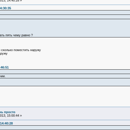
13, 14:40:28 »
4:30:35
рать пять чему равно ?
и сколько поместить наружу
аружу
:46:51
нии.
ень просто
13, 15:00:44 »
14:40:28