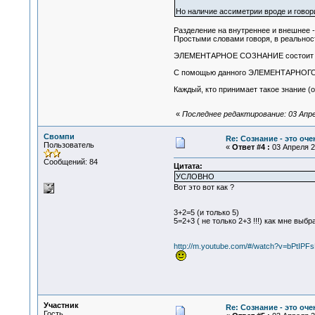
Но наличие ассиметрии вроде и гово
Разделение на внутреннее и внешнее
Простыми словами говоря, в реальнос
ЭЛЕМЕНТАРНОЕ СОЗНАНИЕ состоит из 
С помощью данного ЭЛЕМЕНТАРНОГО С
Каждый, кто принимает такое знание (о
«
Последнее редактирование: 03 Апре
Свомпи
Re: Сознание - это оч
Пользователь
«
Ответ #4 :
03 Апреля 20
Сообщений: 84
Цитата:
УСЛОВНО
Вот это вот как ?
3+2=5 (и только 5)
5=2+3 ( не только 2+3 !!!) как мне выб
http://m.youtube.com/#/watch?v=bPtI
Участник
Re: Сознание - это оч
Гость