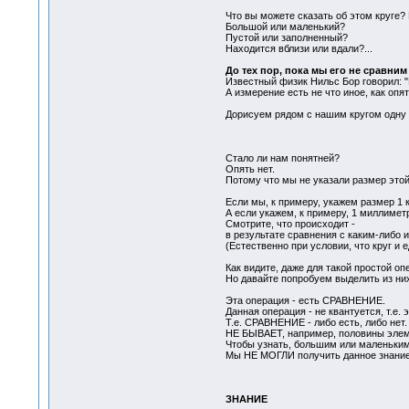
Что вы можете сказать об этом круге? 
Большой или маленький?
Пустой или заполненный?
Находится вблизи или вдали?...
До тех пор, пока мы его не сравним
Известный физик Нильс Бор говорил: "
А измерение есть не что иное, как опя
Дорисуем рядом с нашим кругом одну 
Стало ли нам понятней?
Опять нет.
Потому что мы не указали размер это
Если мы, к примеру, укажем размер 1 
А если укажем, к примеру, 1 миллимет
Смотрите, что происходит -
в результате сравнения с каким-либо 
(Естественно при условии, что круг и
Как видите, даже для такой простой о
Но давайте попробуем выделить из них
Эта операция - есть СРАВНЕНИЕ.
Данная операция - не квантуется, т.е
Т.е. СРАВНЕНИЕ - либо есть, либо нет.
НЕ БЫВАЕТ, например, половины элемен
Чтобы узнать, большим или маленьким
Мы НЕ МОГЛИ получить данное знание
ЗНАНИЕ