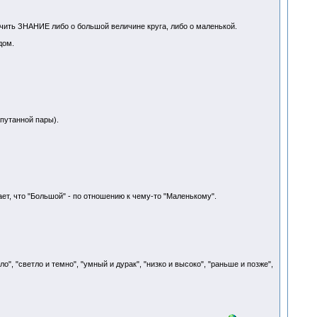
чить ЗНАНИЕ либо о большой величине круга, либо о маленькой.
дом.
утанной пары).
т, что "Большой" - по отношению к чему-то "Маленькому".
, "светло и темно", "умный и дурак", "низко и высоко", "раньше и позже",