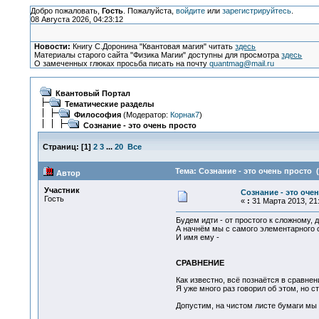
Добро пожаловать,
Гость
. Пожалуйста,
войдите
или
зарегистрируйтесь
.
08 Августа 2026, 04:23:12
Новости:
Книгу С.Доронина "Квантовая магия" читать
здесь
Материалы старого сайта "Физика Магии" доступны для просмотра
здесь
О замеченных глюках просьба писать на почту
quantmag@mail.ru
Квантовый Портал
Тематические разделы
Философия
(Модератор:
Корнак7
)
Сознание - это очень просто
Страниц:
[
1
]
2
3
...
20
Все
Тема: Сознание - это очень просто 
Автор
Участник
Сознание - это оче
Гость
«
:
31 Марта 2013, 21:
Будем идти - от простого к сложному, 
А начнём мы с самого элементарного с
И имя ему -
СРАВНЕНИЕ
Как известно, всё познаётся в сравнен
Я уже много раз говорил об этом, но с
Допустим, на чистом листе бумаги мы 