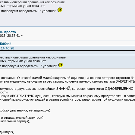
жества и операции сравнения как сознание
ных, терминах у нас пока нет
а попробуем определить - " условно"
ень просто
13, 20:37:41 »
5:00:44
 14:40:28
жества и операции сравнения как сознание
ных, терминах у нас пока нет
да попробуем определить - " условно"
сознании. О некоей самой малой неделимой единице, на основе которого строятся бо
 очень медленно, не судите за это строго, но очень важно с самого начала ЗАКРЕПИ
упность двух самых простейших ЗНАНИЙ, которые появляются ОДНОВРЕМЕННО, в ре
ости.
некую АБСТРАКТНУЮ сущность, которую мы можем по разному представлять, в зависим
ря своей взаимоисключающей и равновесной натуре, гарантируют той сущности опре
обках два знания, её задающие):
 и отрицательный электрон),
цательный заряды),
диница"),