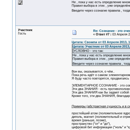
Не , пока у нас есть определение мно
Правил выбора в этих , уже определён
Введите через сознагие правила , тогд
Участник
Re: Сознание - это оч
Гость
«
Ответ #7 :
03 Апреля 20
Цитата: Свомпи от 03 Апреля 2013, 1
Цитата: Участник от 03 Апреля 2013,
УСЛОВНО - это так:
Не , пока у нас есть определение мно
Правил выбора в этих , уже определён
Введите через сознагие правила , тог
Вон вы, оказывается, о чём..
Пока речь идёт о самом элементарном 
Я буду часто повторятся, продвигаясь
ЭЛЕМЕНТАРНОЕ СОЗНАНИЕ - это совок
Эти два ЗНАНИЯ - есть противоположн
Эти два ЗНАНИЯ как бы задают собой 
Кроме того, эти два ЗНАНИЯ, благода
Примеры (абстрактная сущность и в ск
простейший атом (положительное ядро
диполь, магнит (положительный и отри
время (раньше, позже),
пространство ("от" и "до"),
цифровой бит информации ("ноль" и "е