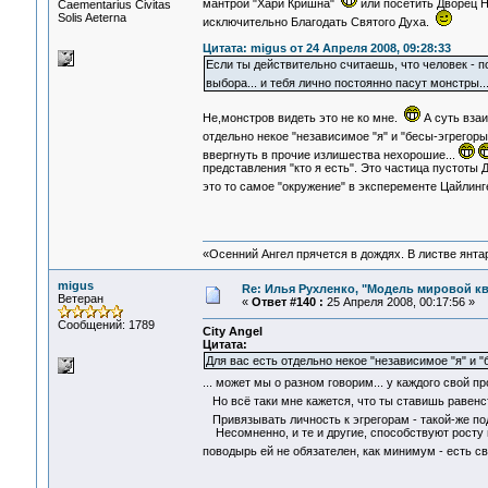
мантрой "Хари Кришна"
или посетить Дворец Н
Сaementarius Civitas
Solis Aeterna
исключительно Благодать Святого Духа.
Цитата: migus от 24 Апреля 2008, 09:28:33
Если ты действительно считаешь, что человек - п
выбора... и тебя лично постоянно пасут монстры.
Не,монстров видеть это не ко мне.
А суть взаи
отдельно некое "независимое "я" и "бесы-эгрегоры
ввергнуть в прочие излишества нехорошие...
представления "кто я есть". Это частица пустоты 
это то самое "окружение" в эксперементе Цайлинг
«Осенний Ангел прячется в дождях. В листве янтарн
migus
Re: Илья Рухленко, "Модель мировой к
Ветеран
«
Ответ #140 :
25 Апреля 2008, 00:17:56 »
Сообщений: 1789
City Angel
Цитата:
Для вас есть отдельно некое "независимое "я" и 
... может мы о разном говорим... у каждого свой
Но всё таки мне кажется, что ты ставишь равен
Привязывать личность к эгрегорам - такой-же подх
Несомненно, и те и другие, способствуют росту и
поводырь ей не обязателен, как минимум - есть 