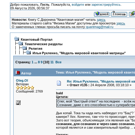
Добро пожаловать,
Гость
. Пожалуйста,
войдите
или
зарегистрируйтесь
.
09 Августа 2026, 00:56:37
Новости:
Книгу С.Доронина "Квантовая магия" читать
здесь
Материалы старого сайта "Физика Магии" доступны для просмотра
здесь
О замеченных глюках просьба писать на почту
quantmag@mail.ru
Квантовый Портал
Тематические разделы
Религия
Илья Рухленко, "Модель мировой квантовой матрицы"
Страниц:
1
...
8
9
[
10
]
11
Все
Тема: Илья Рухленко, "Модель мировой кванто
Автор
Oleg.Ol
Re: Илья Рухленко, "Модель мировой к
Ветеран
«
Ответ #135 :
24 Апреля 2008, 03:18:10 »
Сообщений: 2769
bald
Цитата:
Олег, мой "быстрый ответ" на последнее - всёж на
Сознание, даже с его способностью к суперабстра
Дык копай. Тока ты када нить наблюдал это "Бац"?
камере? Хех. Конечно, там что-то происходит, пр
Зато вот теория, объясняющая эти явления как "Б
сознании, для сознания и через само сознание.
которой является и сам измерительный прибор ...
Цитата: