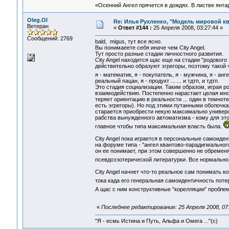
«Осенний Ангел прячется в дождях. В листве янтарн
Oleg.Ol
Re: Илья Рухленко, "Модель мировой к
Ветеран
«
Ответ #144 :
25 Апреля 2008, 03:27:44 »
Сообщений: 2769
bald, migus, тут все ясно.
Вы понимаеете себя иначе чем City Angel.
Тут просто разные стадии личностного развития.
City Angel находится щас еще на стадии "родового
действительно образуют эгрегоры, поэтому такой ч
я - математик, я - покупатель, я - мужчина, я - ан
реальный пацан, я - продукт ... ... и тдтп, и тдтп.
Это стадия социализации. Таким образом, играя р
взаимодействию. Постепенно нарастает целая мно
теряет ориентацию в реальности ... один в темнот
есть эгрегоры). Но под этими путанными оболочка
старается приобрести некую максимально универса
рабства вынужденного автоматизма - кому для это
главное чтобы типа максимальная власть была.
City Angel пока играется в персональные самоиде
на форуме типа - "ангел квантово-парадигмальног
он ее понимает, при этом совершенно не обремен
псевдоэзотерической литературки. Все нормально
City Angel начнет что-то реальное сам понимать к
тока када его генеральная самоидентичность потер
А щас с ним конструктивные "корелляции" пробле
«
Последнее редактирование: 25 Апреля 2008, 07:
"Я - есмь Истина и Путь, Альфа и Омега ..."(с)