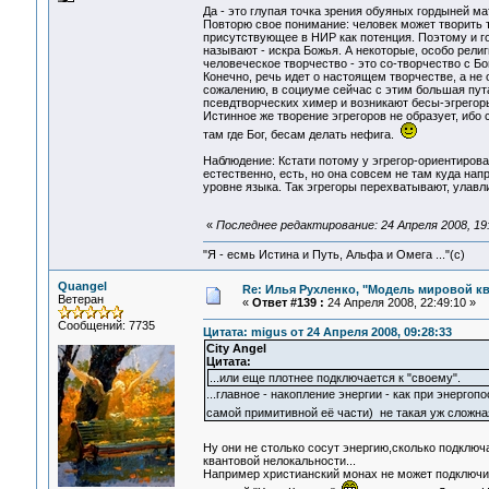
Да - это глупая точка зрения обуяных гордыней м
Повторю свое понимание: человек может творить то
присутствующее в НИР как потенция. Поэтому и г
называют - искра Божья. А некоторые, особо религи
человеческое творчество - это со-творчество с Бо
Конечно, речь идет о настоящем творчестве, а н
сожалению, в социуме сейчас с этим большая пута
псевдтворческих химер и возникают бесы-эгрегор
Истинное же творение эгрегоров не образует, иб
там где Бог, бесам делать нефига.
Наблюдение: Кстати потому у эгрегор-ориентиров
естественно, есть, но она совсем не там куда нап
уровне языка. Так эгрегоры перехватывают, улавл
«
Последнее редактирование: 24 Апреля 2008, 19:
"Я - есмь Истина и Путь, Альфа и Омега ..."(с)
Quangel
Re: Илья Рухленко, "Модель мировой к
Ветеран
«
Ответ #139 :
24 Апреля 2008, 22:49:10 »
Сообщений: 7735
Цитата: migus от 24 Апреля 2008, 09:28:33
City Angel
Цитата:
...или еще плотнее подключается к "своему".
...главное - накопление энергии - как при энергоп
самой примитивной её части) не такая уж сложна
Ну они не столько сосут энергию,сколько подключ
квантовой нелокальности...
Например христианский монах не может подключи