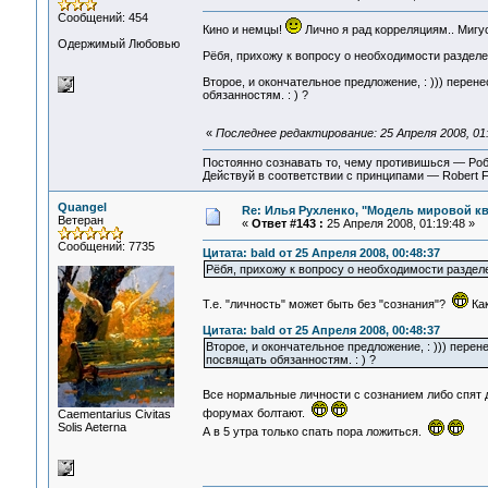
Сообщений: 454
Кино и немцы!
Лично я рад корреляциям.. Мигус,
Одержимый Любовью
Рёбя, прихожу к вопросу о необходимости разделени
Второе, и окончательное предложение, : ))) перенес
обязанностям. : ) ?
«
Последнее редактирование: 25 Апреля 2008, 01:
Постоянно сознавать то, чему противишься — Ро
Действуй в соответствии с принципами — Robert 
Quangel
Re: Илья Рухленко, "Модель мировой к
Ветеран
«
Ответ #143 :
25 Апреля 2008, 01:19:48 »
Сообщений: 7735
Цитата: bald от 25 Апреля 2008, 00:48:37
Рёбя, прихожу к вопросу о необходимости разделен
Т.е. "личность" может быть без "сознания"?
Как
Цитата: bald от 25 Апреля 2008, 00:48:37
Второе, и окончательное предложение, : ))) перенес
посвящать обязанностям. : ) ?
Все нормальные личности с сознанием либо спят
форумах болтают.
Сaementarius Civitas
Solis Aeterna
А в 5 утра только спать пора ложиться.