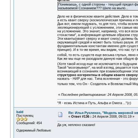
Понимаешь, с одной стороны - текущий предел фи
называемой Сознанием??? Шило на мыло...
Дело не в физическом кванте действия. Дело в том
а есть квант сверху (космологическая причина и 
Дык вот, ежели подумать, то для того, чтобы вс
эволюционирующей с усложнением, эти самые кв
на усложнение. Это значит, например, что вся во
стохастики", а информация целевым образом стр
Эти кванты(квант сверху и квант снизу) должны б
окружающей средой и может быть только разум. И 
фундаментальным константам именно для существ
принцип). И в то-же время, мы видим, что нас т
собой, то есть существ еще весьма глупых, явн
Как же мы еще не разодрали данную нам общую ф
(Хотя такой исход еще не исключается в будущем
Такой "мозговыверт", на мой взгляд, решается то
возникающий в сознаниях при взаимообщении этих 
структурно когерентны в общем кванте сверху
назвать - НИР для нас. Типа вселенная - это фор
только тем, что Он - Создатель и Всевластный М
«
Последнее редактирование: 24 Апреля 2008, 05:
"Я - есмь Истина и Путь, Альфа и Омега ..."(с)
bald
Re: Илья Рухленко, "Модель мировой к
Постоялец
«
Ответ #136 :
24 Апреля 2008, 09:01:19 »
Сообщений: 454
Да уж, неплохо сказано!
Одержимый Любовью