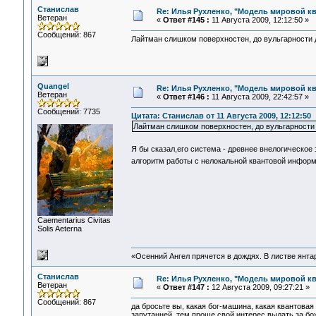
Станислав
Re: Илья Рухленко, "Модель мировой к
Ветеран
«
Ответ #145 :
11 Августа 2009, 12:12:50 »
Сообщений: 867
Лайтман слишком поверхностен, до вульгарности 
Quangel
Re: Илья Рухленко, "Модель мировой к
Ветеран
«
Ответ #146 :
11 Августа 2009, 22:42:57 »
Сообщений: 7735
Цитата: Станислав от 11 Августа 2009, 12:12:50
Лайтман слишком поверхностен, до вульгарности
Я бы сказал,его система - древнее внелогическо
алгоритм работы с нелокальной квантовой информ
Сaementarius Civitas
Solis Aeterna
«Осенний Ангел прячется в дождях. В листве янтарн
Станислав
Re: Илья Рухленко, "Модель мировой к
Ветеран
«
Ответ #147 :
12 Августа 2009, 09:27:21 »
Сообщений: 867
да бросьте вы, какая бог-машина, какая квантова
запутанней, тем проще свой интерес выдать за б