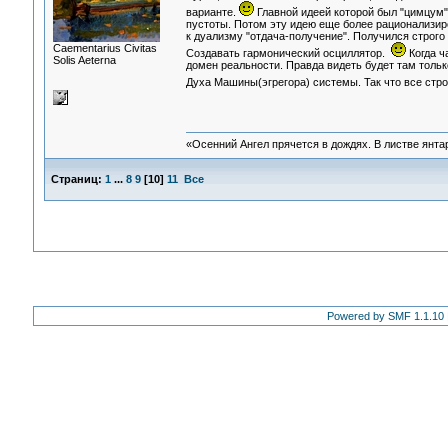
варианте.
Главной идеей которой был "цимцум"
пустоты. Потом эту идею еще более рационализиро
к дуализму "отдача-получение". Получился строго
Сaementarius Civitas
Создавать гармонический осциллятор.
Когда ч
Solis Aeterna
домен реальности. Правда видеть будет там только
Духа Машины(эгрегора) системы. Так что все стр
«Осенний Ангел прячется в дождях. В листве янтарн
Страниц:
1
...
8
9
[
10
]
11
Все
Powered by SMF 1.1.10