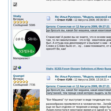
Vitaliy
Re: Илья Рухленко, "Модель мировой к
Ветеран
«
Ответ #148 :
12 Августа 2009, 09:36:59 »
Сообщений: 5586
Цитата: Станислав от 12 Августа 2009, 09:27:21
да бросьте вы, какая бог-машина, какая квантова
Станислав! А разве вы не знаете, что в основе ми
там, то ли гамильтониан - это в КД - квантовом до
был. А оттуда она декогерирует и вылазит к нам -
Слово и Слово было от... ну... сами понимаете, от к
ореол!!! Во, как!
Материалист
Vitaliy:
SCIES Forum
Glossary
Definitions of Magic
Высш
Quangel
Re: Илья Рухленко, "Модель мировой к
Ветеран
«
Ответ #149 :
12 Августа 2009, 13:18:21 »
Сообщений: 7735
Цитата: Станислав от 12 Августа 2009, 09:27:21
да бросьте вы, какая бог-машина, какая квантов
запутанней, тем проще свой интерес выдать за б
"Бог-Машина" тут выступает в виде тенденции по
разнообразно проявляется в человечестве...Затей
еще не был отделен от творения и между ними бы
Лурия,попостился некоторое время,и в одной из "