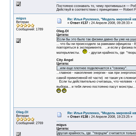
Постоянно сознавать то, чему противишься — Ро
Действуй в соответствии с принципами — Robert 
migus
Re: Илья Рухленко, "Модель мировой к
Ветеран
«
Ответ #137 :
24 Апреля 2008, 09:28:33 »
Сообщений: 1789
Oleg.Ol
Цитата:
Если бы это было так физики давно бы уже на уш
... что бы ни происходило за рамками официоза - 
повторяться в эксперименте. ...и если у физика п
матерьялисты.
- другая крайность, где "твор
City Angel
Цитата:
...или еще плотнее подключается к "своему".
...главное - накопление энергии - как при энергопо
самой примитивной её части) не такая уж сложная
Если ты действительно считаешь, что человек - п
выбора... и тебя лично постоянно пасут монстры.
Oleg.Ol
Re: Илья Рухленко, "Модель мировой к
Ветеран
«
Ответ #138 :
24 Апреля 2008, 19:23:25 »
Сообщений: 2769
migus
Цитата:
другая крайность, где "творцом" считается только