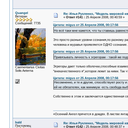
Quangel
Re: Илья Рухленко, "Модель мировой к
Ветеран
«
Ответ #141 :
25 Апреля 2008, 00:40:59 »
Сообщений: 7735
Цитата: migus от 25 Апреля 2008, 00:17:56
Но всё таки мне кажется, что ты ставишь равенс
Это просто разные уровни сознания,по разному 
человека и муравья проявляется ОДНО сознание
Цитата: migus от 25 Апреля 2008, 00:17:56
Привязывать личность к эгрегорам - такой-же подх
Эгрегоры дают только оболочки,способные взаим
Сaementarius Civitas
Solis Aeterna
"внекачественного я",которое лежит за ними. Так 
Цитата: migus от 25 Апреля 2008, 00:17:56
Несомненно, и те и другие, способствуют росту и
ей не обязателен, как минимум -есть свобода вы
Собственно в этом и заключается единственная с
«Осенний Ангел прячется в дождях. В листве янтарн
bald
Re: Илья Рухленко, "Модель мировой к
Постоялец
«
Ответ #142 :
25 Апреля 2008, 00:48:37 »