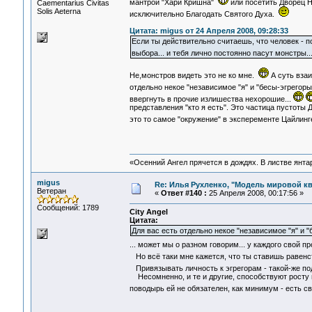
мантрой "Хари Кришна"
или посетить Дворец Н
Сaementarius Civitas
Solis Aeterna
исключительно Благодать Святого Духа.
Цитата: migus от 24 Апреля 2008, 09:28:33
Если ты действительно считаешь, что человек - п
выбора... и тебя лично постоянно пасут монстры.
Не,монстров видеть это не ко мне.
А суть взаи
отдельно некое "независимое "я" и "бесы-эгрегоры
ввергнуть в прочие излишества нехорошие...
представления "кто я есть". Это частица пустоты 
это то самое "окружение" в эксперементе Цайлинг
«Осенний Ангел прячется в дождях. В листве янтарн
migus
Re: Илья Рухленко, "Модель мировой к
Ветеран
«
Ответ #140 :
25 Апреля 2008, 00:17:56 »
Сообщений: 1789
City Angel
Цитата:
Для вас есть отдельно некое "независимое "я" и 
... может мы о разном говорим... у каждого свой
Но всё таки мне кажется, что ты ставишь равен
Привязывать личность к эгрегорам - такой-же подх
Несомненно, и те и другие, способствуют росту и
поводырь ей не обязателен, как минимум - есть 