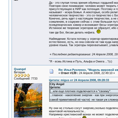
Да - это глупая точка зрения обуяных гордыней м
Повторю свое понимание: человек может творить то
присутствующее в НИР как потенция. Поэтому и г
называют - искра Божья. А некоторые, особо религи
человеческое творчество - это со-творчество с Бо
Конечно, речь идет о настоящем творчестве, а н
сожалению, в социуме сейчас с этим большая пута
псевдтворческих химер и возникают бесы-эгрегор
Истинное же творение эгрегоров не образует, иб
там где Бог, бесам делать нефига.
Наблюдение: Кстати потому у эгрегор-ориентиров
естественно, есть, но она совсем не там куда нап
уровне языка. Так эгрегоры перехватывают, улавл
«
Последнее редактирование: 24 Апреля 2008, 19:
"Я - есмь Истина и Путь, Альфа и Омега ..."(с)
Quangel
Re: Илья Рухленко, "Модель мировой к
Ветеран
«
Ответ #139 :
24 Апреля 2008, 22:49:10 »
Сообщений: 7733
Цитата: migus от 24 Апреля 2008, 09:28:33
City Angel
Цитата:
...или еще плотнее подключается к "своему".
...главное - накопление энергии - как при энергоп
самой примитивной её части) не такая уж сложна
Ну они не столько сосут энергию,сколько подключ
квантовой нелокальности...
Например христианский монах не может подключи