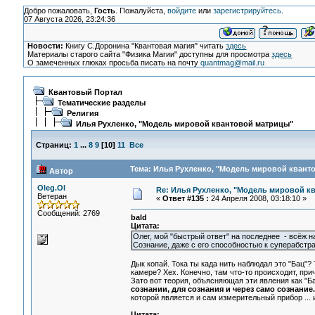
Добро пожаловать,
Гость
. Пожалуйста,
войдите
или
зарегистрируйтесь
.
07 Августа 2026, 23:24:36
Новости:
Книгу С.Доронина "Квантовая магия" читать
здесь
Материалы старого сайта "Физика Магии" доступны для просмотра
здесь
О замеченных глюках просьба писать на почту
quantmag@mail.ru
Квантовый Портал
Тематические разделы
Религия
Илья Рухленко, "Модель мировой квантовой матрицы"
Страниц:
1
...
8
9
[
10
]
11
Все
Тема: Илья Рухленко, "Модель мировой кванто
Автор
Oleg.Ol
Re: Илья Рухленко, "Модель мировой к
Ветеран
«
Ответ #135 :
24 Апреля 2008, 03:18:10 »
Сообщений: 2769
bald
Цитата:
Олег, мой "быстрый ответ" на последнее - всёж на
Сознание, даже с его способностью к суперабстра
Дык копай. Тока ты када нить наблюдал это "Бац"?
камере? Хех. Конечно, там что-то происходит, пр
Зато вот теория, объясняющая эти явления как "Б
сознании, для сознания и через само сознание.
которой является и сам измерительный прибор ...
Цитата: