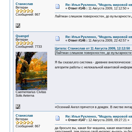
Станислав
Re: Илья Рухленко, "Модель мировой к
Ветеран
«
Ответ #145 :
11 Августа 2009, 12:12:50 »
Сообщений: 867
Лайтман слишком поверхностен, до вульгарности 
Quangel
Re: Илья Рухленко, "Модель мировой к
Ветеран
«
Ответ #146 :
11 Августа 2009, 22:42:57 »
Сообщений: 7733
Цитата: Станислав от 11 Августа 2009, 12:12:50
Лайтман слишком поверхностен, до вульгарности
Я бы сказал,его система - древнее внелогическо
алгоритм работы с нелокальной квантовой информ
Сaementarius Civitas
Solis Aeterna
«Осенний Ангел прячется в дождях. В листве янтарн
Станислав
Re: Илья Рухленко, "Модель мировой к
Ветеран
«
Ответ #147 :
12 Августа 2009, 09:27:21 »
Сообщений: 867
да бросьте вы, какая бог-машина, какая квантова
запутанней, тем проще свой интерес выдать за б