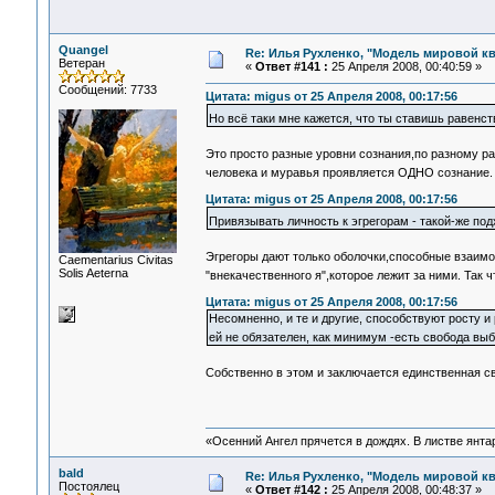
Quangel
Re: Илья Рухленко, "Модель мировой к
Ветеран
«
Ответ #141 :
25 Апреля 2008, 00:40:59 »
Сообщений: 7733
Цитата: migus от 25 Апреля 2008, 00:17:56
Но всё таки мне кажется, что ты ставишь равенс
Это просто разные уровни сознания,по разному 
человека и муравья проявляется ОДНО сознание
Цитата: migus от 25 Апреля 2008, 00:17:56
Привязывать личность к эгрегорам - такой-же подх
Эгрегоры дают только оболочки,способные взаим
Сaementarius Civitas
Solis Aeterna
"внекачественного я",которое лежит за ними. Так 
Цитата: migus от 25 Апреля 2008, 00:17:56
Несомненно, и те и другие, способствуют росту и
ей не обязателен, как минимум -есть свобода вы
Собственно в этом и заключается единственная с
«Осенний Ангел прячется в дождях. В листве янтарн
bald
Re: Илья Рухленко, "Модель мировой к
Постоялец
«
Ответ #142 :
25 Апреля 2008, 00:48:37 »