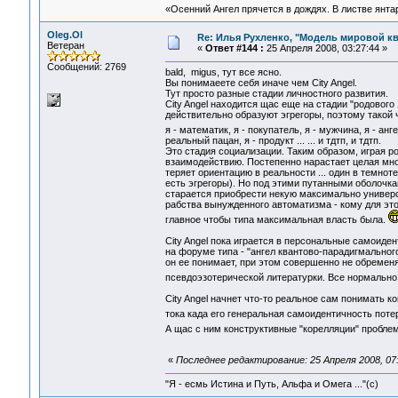
«Осенний Ангел прячется в дождях. В листве янтарн
Oleg.Ol
Re: Илья Рухленко, "Модель мировой к
Ветеран
«
Ответ #144 :
25 Апреля 2008, 03:27:44 »
Сообщений: 2769
bald, migus, тут все ясно.
Вы понимаеете себя иначе чем City Angel.
Тут просто разные стадии личностного развития.
City Angel находится щас еще на стадии "родового
действительно образуют эгрегоры, поэтому такой ч
я - математик, я - покупатель, я - мужчина, я - ан
реальный пацан, я - продукт ... ... и тдтп, и тдтп.
Это стадия социализации. Таким образом, играя р
взаимодействию. Постепенно нарастает целая мно
теряет ориентацию в реальности ... один в темнот
есть эгрегоры). Но под этими путанными оболочка
старается приобрести некую максимально универса
рабства вынужденного автоматизма - кому для это
главное чтобы типа максимальная власть была.
City Angel пока играется в персональные самоиде
на форуме типа - "ангел квантово-парадигмальног
он ее понимает, при этом совершенно не обремен
псевдоэзотерической литературки. Все нормально
City Angel начнет что-то реальное сам понимать к
тока када его генеральная самоидентичность потер
А щас с ним конструктивные "корелляции" пробле
«
Последнее редактирование: 25 Апреля 2008, 07:
"Я - есмь Истина и Путь, Альфа и Омега ..."(с)