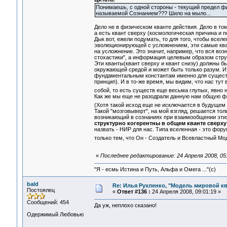
Понимаешь, с одной стороны - текущий предел фи
называемой Сознанием??? Шило на мыло...
Дело не в физическом кванте действия. Дело в том
а есть квант сверху (космологическая причина и 
Дык вот, ежели подумать, то для того, чтобы вс
эволюционирующей с усложнением, эти самые кв
на усложнение. Это значит, например, что вся во
стохастики", а информация целевым образом стр
Эти кванты(квант сверху и квант снизу) должны б
окружающей средой и может быть только разум. И 
фундаментальным константам именно для существ
принцип). И в то-же время, мы видим, что нас т
собой, то есть существ еще весьма глупых, явн
Как же мы еще не разодрали данную нам общую ф
(Хотя такой исход еще не исключается в будущем
Такой "мозговыверт", на мой взгляд, решается то
возникающий в сознаниях при взаимообщении этих 
структурно когерентны в общем кванте сверху
назвать - НИР для нас. Типа вселенная - это фор
только тем, что Он - Создатель и Всевластный М
«
Последнее редактирование: 24 Апреля 2008, 05:
"Я - есмь Истина и Путь, Альфа и Омега ..."(с)
bald
Re: Илья Рухленко, "Модель мировой к
Постоялец
«
Ответ #136 :
24 Апреля 2008, 09:01:19 »
Сообщений: 454
Да уж, неплохо сказано!
Одержимый Любовью