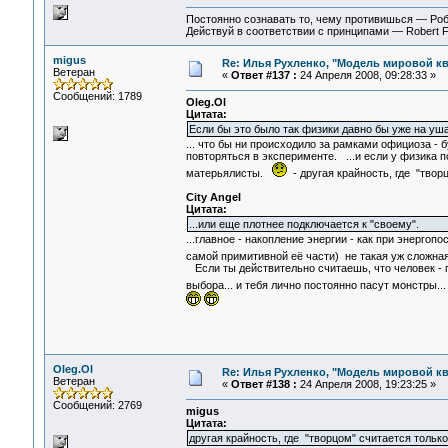
Постоянно сознавать то, чему противишься — Ро
Действуй в соответствии с принципами — Robert 
migus
Re: Илья Рухленко, "Модель мировой к
Ветеран
«
Ответ #137 :
24 Апреля 2008, 09:28:33 »
Сообщений: 1789
Oleg.Ol
Цитата:
Если бы это было так физики давно бы уже на уш
... что бы ни происходило за рамками официоза - 
повторяться в эксперименте. ...и если у физика п
матерьялисты.
- другая крайность, где "твор
City Angel
Цитата:
...или еще плотнее подключается к "своему".
...главное - накопление энергии - как при энергопо
самой примитивной её части) не такая уж сложная
Если ты действительно считаешь, что человек - п
выбора... и тебя лично постоянно пасут монстры.
Oleg.Ol
Re: Илья Рухленко, "Модель мировой к
Ветеран
«
Ответ #138 :
24 Апреля 2008, 19:23:25 »
Сообщений: 2769
migus
Цитата:
другая крайность, где "творцом" считается только