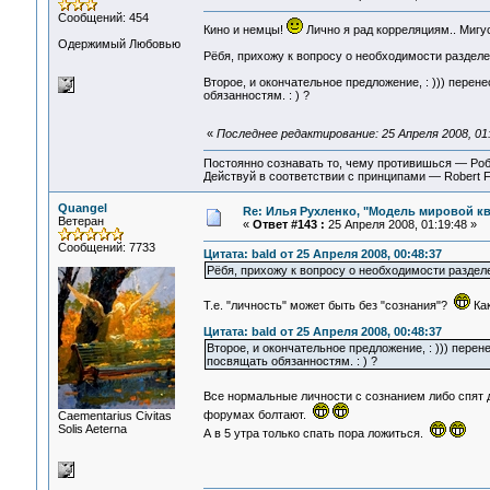
Сообщений: 454
Кино и немцы!
Лично я рад корреляциям.. Мигус,
Одержимый Любовью
Рёбя, прихожу к вопросу о необходимости разделени
Второе, и окончательное предложение, : ))) перенес
обязанностям. : ) ?
«
Последнее редактирование: 25 Апреля 2008, 01:
Постоянно сознавать то, чему противишься — Ро
Действуй в соответствии с принципами — Robert 
Quangel
Re: Илья Рухленко, "Модель мировой к
Ветеран
«
Ответ #143 :
25 Апреля 2008, 01:19:48 »
Сообщений: 7733
Цитата: bald от 25 Апреля 2008, 00:48:37
Рёбя, прихожу к вопросу о необходимости разделен
Т.е. "личность" может быть без "сознания"?
Как
Цитата: bald от 25 Апреля 2008, 00:48:37
Второе, и окончательное предложение, : ))) перенес
посвящать обязанностям. : ) ?
Все нормальные личности с сознанием либо спят
форумах болтают.
Сaementarius Civitas
Solis Aeterna
А в 5 утра только спать пора ложиться.