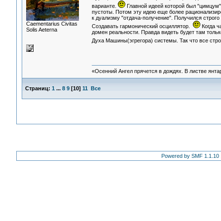
варианте.
Главной идеей которой был "цимцум"
пустоты. Потом эту идею еще более рационализиро
к дуализму "отдача-получение". Получился строго
Сaementarius Civitas
Создавать гармонический осциллятор.
Когда ч
Solis Aeterna
домен реальности. Правда видеть будет там только
Духа Машины(эгрегора) системы. Так что все стр
«Осенний Ангел прячется в дождях. В листве янтарн
Страниц:
1
...
8
9
[
10
]
11
Все
Powered by SMF 1.1.10