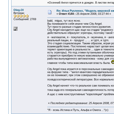
«Осенний Ангел прячется в дождях. В листве янтарн
Oleg.Ol
Re: Илья Рухленко, "Модель мировой к
Ветеран
«
Ответ #144 :
25 Апреля 2008, 03:27:44 »
Сообщений: 2769
bald, migus, тут все ясно.
Вы понимаеете себя иначе чем City Angel.
Тут просто разные стадии личностного развития.
City Angel находится щас еще на стадии "родового
действительно образуют эгрегоры, поэтому такой ч
я - математик, я - покупатель, я - мужчина, я - ан
реальный пацан, я - продукт ... ... и тдтп, и тдтп.
Это стадия социализации. Таким образом, играя р
взаимодействию. Постепенно нарастает целая мно
теряет ориентацию в реальности ... один в темнот
есть эгрегоры). Но под этими путанными оболочка
старается приобрести некую максимально универса
рабства вынужденного автоматизма - кому для это
главное чтобы типа максимальная власть была.
City Angel пока играется в персональные самоиде
на форуме типа - "ангел квантово-парадигмальног
он ее понимает, при этом совершенно не обремен
псевдоэзотерической литературки. Все нормально
City Angel начнет что-то реальное сам понимать к
тока када его генеральная самоидентичность потер
А щас с ним конструктивные "корелляции" пробле
«
Последнее редактирование: 25 Апреля 2008, 07:
"Я - есмь Истина и Путь, Альфа и Омега ..."(с)