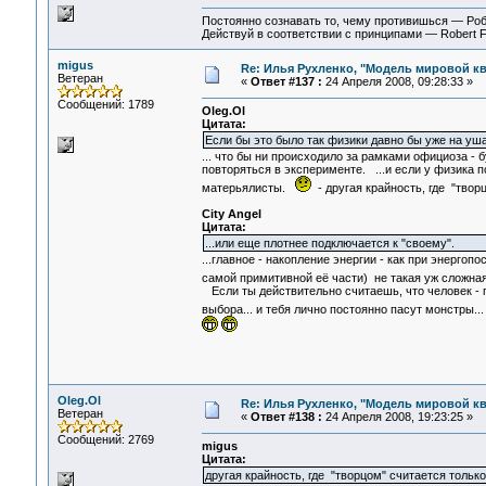
Постоянно сознавать то, чему противишься — Ро
Действуй в соответствии с принципами — Robert 
migus
Re: Илья Рухленко, "Модель мировой к
Ветеран
«
Ответ #137 :
24 Апреля 2008, 09:28:33 »
Сообщений: 1789
Oleg.Ol
Цитата:
Если бы это было так физики давно бы уже на уш
... что бы ни происходило за рамками официоза - 
повторяться в эксперименте. ...и если у физика п
матерьялисты.
- другая крайность, где "твор
City Angel
Цитата:
...или еще плотнее подключается к "своему".
...главное - накопление энергии - как при энергопо
самой примитивной её части) не такая уж сложная
Если ты действительно считаешь, что человек - п
выбора... и тебя лично постоянно пасут монстры.
Oleg.Ol
Re: Илья Рухленко, "Модель мировой к
Ветеран
«
Ответ #138 :
24 Апреля 2008, 19:23:25 »
Сообщений: 2769
migus
Цитата:
другая крайность, где "творцом" считается только