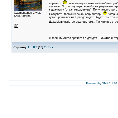
варианте.
Главной идеей которой был "цимцум"
пустоты. Потом эту идею еще более рационализиро
к дуализму "отдача-получение". Получился строго
Сaementarius Civitas
Создавать гармонический осциллятор.
Когда ч
Solis Aeterna
домен реальности. Правда видеть будет там только
Духа Машины(эгрегора) системы. Так что все стр
«Осенний Ангел прячется в дождях. В листве янтарн
Страниц:
1
...
8
9
[
10
]
11
Все
Powered by SMF 1.1.10