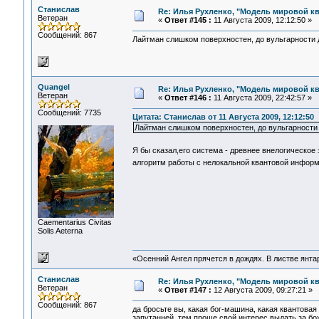
Станислав
Re: Илья Рухленко, "Модель мировой к
Ветеран
«
Ответ #145 :
11 Августа 2009, 12:12:50 »
Сообщений: 867
Лайтман слишком поверхностен, до вульгарности 
Quangel
Re: Илья Рухленко, "Модель мировой к
Ветеран
«
Ответ #146 :
11 Августа 2009, 22:42:57 »
Сообщений: 7735
Цитата: Станислав от 11 Августа 2009, 12:12:50
Лайтман слишком поверхностен, до вульгарности
Я бы сказал,его система - древнее внелогическо
алгоритм работы с нелокальной квантовой информ
Сaementarius Civitas
Solis Aeterna
«Осенний Ангел прячется в дождях. В листве янтарн
Станислав
Re: Илья Рухленко, "Модель мировой к
Ветеран
«
Ответ #147 :
12 Августа 2009, 09:27:21 »
Сообщений: 867
да бросьте вы, какая бог-машина, какая квантова
запутанней, тем проще свой интерес выдать за б