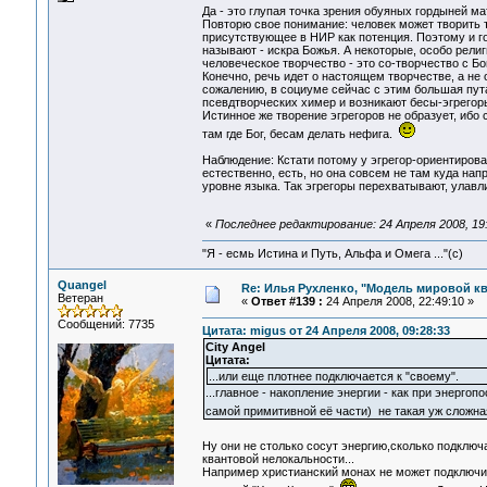
Да - это глупая точка зрения обуяных гордыней м
Повторю свое понимание: человек может творить то
присутствующее в НИР как потенция. Поэтому и г
называют - искра Божья. А некоторые, особо религи
человеческое творчество - это со-творчество с Бо
Конечно, речь идет о настоящем творчестве, а н
сожалению, в социуме сейчас с этим большая пута
псевдтворческих химер и возникают бесы-эгрегор
Истинное же творение эгрегоров не образует, иб
там где Бог, бесам делать нефига.
Наблюдение: Кстати потому у эгрегор-ориентиров
естественно, есть, но она совсем не там куда нап
уровне языка. Так эгрегоры перехватывают, улавл
«
Последнее редактирование: 24 Апреля 2008, 19:
"Я - есмь Истина и Путь, Альфа и Омега ..."(с)
Quangel
Re: Илья Рухленко, "Модель мировой к
Ветеран
«
Ответ #139 :
24 Апреля 2008, 22:49:10 »
Сообщений: 7735
Цитата: migus от 24 Апреля 2008, 09:28:33
City Angel
Цитата:
...или еще плотнее подключается к "своему".
...главное - накопление энергии - как при энергоп
самой примитивной её части) не такая уж сложна
Ну они не столько сосут энергию,сколько подключ
квантовой нелокальности...
Например христианский монах не может подключи