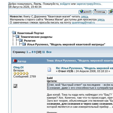
Добро пожаловать,
Гость
. Пожалуйста,
войдите
или
зарегистрируйтесь
.
08 Августа 2026, 19:40:34
Новости:
Книгу С.Доронина "Квантовая магия" читать
здесь
Материалы старого сайта "Физика Магии" доступны для просмотра
здесь
О замеченных глюках просьба писать на почту
quantmag@mail.ru
Квантовый Портал
Тематические разделы
Религия
Илья Рухленко, "Модель мировой квантовой матрицы"
Страниц:
1
...
8
9
[
10
]
11
Все
Тема: Илья Рухленко, "Модель мировой кванто
Автор
Oleg.Ol
Re: Илья Рухленко, "Модель мировой к
Ветеран
«
Ответ #135 :
24 Апреля 2008, 03:18:10 »
Сообщений: 2769
bald
Цитата:
Олег, мой "быстрый ответ" на последнее - всёж на
Сознание, даже с его способностью к суперабстра
Дык копай. Тока ты када нить наблюдал это "Бац"?
камере? Хех. Конечно, там что-то происходит, пр
Зато вот теория, объясняющая эти явления как "Б
сознании, для сознания и через само сознание.
которой является и сам измерительный прибор ...
Цитата: