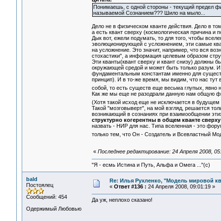
Понимаешь, с одной стороны - текущий предел фи
называемой Сознанием??? Шило на мыло...
Дело не в физическом кванте действия. Дело в том
а есть квант сверху (космологическая причина и 
Дык вот, ежели подумать, то для того, чтобы вс
эволюционирующей с усложнением, эти самые кв
на усложнение. Это значит, например, что вся во
стохастики", а информация целевым образом стр
Эти кванты(квант сверху и квант снизу) должны б
окружающей средой и может быть только разум. И 
фундаментальным константам именно для существ
принцип). И в то-же время, мы видим, что нас т
собой, то есть существ еще весьма глупых, явн
Как же мы еще не разодрали данную нам общую ф
(Хотя такой исход еще не исключается в будущем
Такой "мозговыверт", на мой взгляд, решается то
возникающий в сознаниях при взаимообщении этих 
структурно когерентны в общем кванте сверху
назвать - НИР для нас. Типа вселенная - это фор
только тем, что Он - Создатель и Всевластный М
«
Последнее редактирование: 24 Апреля 2008, 05:
"Я - есмь Истина и Путь, Альфа и Омега ..."(с)
bald
Re: Илья Рухленко, "Модель мировой к
Постоялец
«
Ответ #136 :
24 Апреля 2008, 09:01:19 »
Сообщений: 454
Да уж, неплохо сказано!
Одержимый Любовью