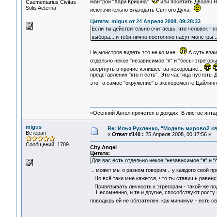
мантрой "Хари Кришна"
или посетить Дворец Н
Сaementarius Civitas
Solis Aeterna
исключительно Благодать Святого Духа.
Цитата: migus от 24 Апреля 2008, 09:28:33
Если ты действительно считаешь, что человек - п
выбора... и тебя лично постоянно пасут монстры.
Не,монстров видеть это не ко мне.
А суть взаи
отдельно некое "независимое "я" и "бесы-эгрегоры
ввергнуть в прочие излишества нехорошие...
представления "кто я есть". Это частица пустоты 
это то самое "окружение" в эксперементе Цайлинг
«Осенний Ангел прячется в дождях. В листве янтарн
migus
Re: Илья Рухленко, "Модель мировой к
Ветеран
«
Ответ #140 :
25 Апреля 2008, 00:17:56 »
Сообщений: 1789
City Angel
Цитата:
Для вас есть отдельно некое "независимое "я" и 
... может мы о разном говорим... у каждого свой
Но всё таки мне кажется, что ты ставишь равен
Привязывать личность к эгрегорам - такой-же подх
Несомненно, и те и другие, способствуют росту и
поводырь ей не обязателен, как минимум - есть 