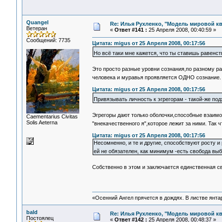
Quangel
Re: Илья Рухленко, "Модель мировой к
Ветеран
«
Ответ #141 :
25 Апреля 2008, 00:40:59 »
Сообщений: 7735
Цитата: migus от 25 Апреля 2008, 00:17:56
Но всё таки мне кажется, что ты ставишь равенс
Это просто разные уровни сознания,по разному 
человека и муравья проявляется ОДНО сознание
Цитата: migus от 25 Апреля 2008, 00:17:56
Привязывать личность к эгрегорам - такой-же подх
Эгрегоры дают только оболочки,способные взаим
Сaementarius Civitas
Solis Aeterna
"внекачественного я",которое лежит за ними. Так 
Цитата: migus от 25 Апреля 2008, 00:17:56
Несомненно, и те и другие, способствуют росту и
ей не обязателен, как минимум -есть свобода вы
Собственно в этом и заключается единственная с
«Осенний Ангел прячется в дождях. В листве янтарн
bald
Re: Илья Рухленко, "Модель мировой к
Постоялец
«
Ответ #142 :
25 Апреля 2008, 00:48:37 »