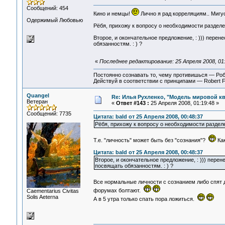
Сообщений: 454
Кино и немцы!
Лично я рад корреляциям.. Мигус,
Одержимый Любовью
Рёбя, прихожу к вопросу о необходимости разделени
Второе, и окончательное предложение, : ))) перенес
обязанностям. : ) ?
«
Последнее редактирование: 25 Апреля 2008, 01:
Постоянно сознавать то, чему противишься — Ро
Действуй в соответствии с принципами — Robert 
Quangel
Re: Илья Рухленко, "Модель мировой к
Ветеран
«
Ответ #143 :
25 Апреля 2008, 01:19:48 »
Сообщений: 7735
Цитата: bald от 25 Апреля 2008, 00:48:37
Рёбя, прихожу к вопросу о необходимости разделен
Т.е. "личность" может быть без "сознания"?
Как
Цитата: bald от 25 Апреля 2008, 00:48:37
Второе, и окончательное предложение, : ))) перенес
посвящать обязанностям. : ) ?
Все нормальные личности с сознанием либо спят
форумах болтают.
Сaementarius Civitas
Solis Aeterna
А в 5 утра только спать пора ложиться.