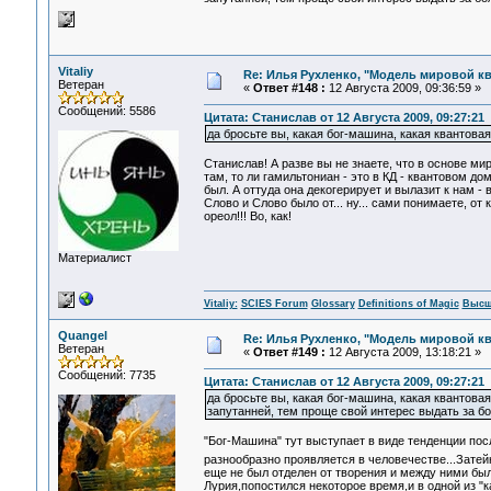
Vitaliy
Re: Илья Рухленко, "Модель мировой к
Ветеран
«
Ответ #148 :
12 Августа 2009, 09:36:59 »
Сообщений: 5586
Цитата: Станислав от 12 Августа 2009, 09:27:21
да бросьте вы, какая бог-машина, какая квантова
Станислав! А разве вы не знаете, что в основе ми
там, то ли гамильтониан - это в КД - квантовом до
был. А оттуда она декогерирует и вылазит к нам -
Слово и Слово было от... ну... сами понимаете, от к
ореол!!! Во, как!
Материалист
Vitaliy:
SCIES Forum
Glossary
Definitions of Magic
Высш
Quangel
Re: Илья Рухленко, "Модель мировой к
Ветеран
«
Ответ #149 :
12 Августа 2009, 13:18:21 »
Сообщений: 7735
Цитата: Станислав от 12 Августа 2009, 09:27:21
да бросьте вы, какая бог-машина, какая квантов
запутанней, тем проще свой интерес выдать за б
"Бог-Машина" тут выступает в виде тенденции по
разнообразно проявляется в человечестве...Затей
еще не был отделен от творения и между ними бы
Лурия,попостился некоторое время,и в одной из "