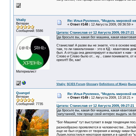
Vitaliy
Re: Илья Рухленко, "Модель мировой к
Ветеран
«
Ответ #148 :
12 Августа 2009, 09:36:59 »
Сообщений: 5586
Цитата: Станислав от 12 Августа 2009, 09:27:21
да бросьте вы, какая бог-машина, какая квантова
Станислав! А разве вы не знаете, что в основе ми
там, то ли гамильтониан - это в КД - квантовом до
был. А оттуда она декогерирует и вылазит к нам -
Слово и Слово было от... ну... сами понимаете, от к
ореол!!! Во, как!
Материалист
Vitaliy:
SCIES Forum
Glossary
Definitions of Magic
Высш
Quangel
Re: Илья Рухленко, "Модель мировой к
Ветеран
«
Ответ #149 :
12 Августа 2009, 13:18:21 »
Сообщений: 7735
Цитата: Станислав от 12 Августа 2009, 09:27:21
да бросьте вы, какая бог-машина, какая квантов
запутанней, тем проще свой интерес выдать за б
"Бог-Машина" тут выступает в виде тенденции по
разнообразно проявляется в человечестве...Затей
еще не был отделен от творения и между ними бы
Лурия,попостился некоторое время,и в одной из "