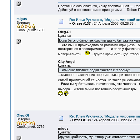
Постоянно сознавать то, чему противишься — Ро
Действуй в соответствии с принципами — Robert 
migus
Re: Илья Рухленко, "Модель мировой к
Ветеран
«
Ответ #137 :
24 Апреля 2008, 09:28:33 »
Сообщений: 1789
Oleg.Ol
Цитата:
Если бы это было так физики давно бы уже на уш
... что бы ни происходило за рамками официоза - 
повторяться в эксперименте. ...и если у физика п
матерьялисты.
- другая крайность, где "твор
City Angel
Цитата:
...или еще плотнее подключается к "своему".
...главное - накопление энергии - как при энергопо
самой примитивной её части) не такая уж сложная
Если ты действительно считаешь, что человек - п
выбора... и тебя лично постоянно пасут монстры.
Oleg.Ol
Re: Илья Рухленко, "Модель мировой к
Ветеран
«
Ответ #138 :
24 Апреля 2008, 19:23:25 »
Сообщений: 2769
migus
Цитата:
другая крайность, где "творцом" считается только