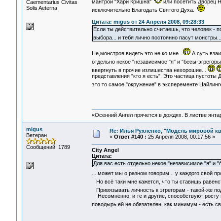
мантрой "Хари Кришна"
или посетить Дворец Н
Сaementarius Civitas
Solis Aeterna
исключительно Благодать Святого Духа.
Цитата: migus от 24 Апреля 2008, 09:28:33
Если ты действительно считаешь, что человек - п
выбора... и тебя лично постоянно пасут монстры.
Не,монстров видеть это не ко мне.
А суть взаи
отдельно некое "независимое "я" и "бесы-эгрегоры
ввергнуть в прочие излишества нехорошие...
представления "кто я есть". Это частица пустоты 
это то самое "окружение" в эксперементе Цайлинг
«Осенний Ангел прячется в дождях. В листве янтарн
migus
Re: Илья Рухленко, "Модель мировой к
Ветеран
«
Ответ #140 :
25 Апреля 2008, 00:17:56 »
Сообщений: 1789
City Angel
Цитата:
Для вас есть отдельно некое "независимое "я" и 
... может мы о разном говорим... у каждого свой
Но всё таки мне кажется, что ты ставишь равен
Привязывать личность к эгрегорам - такой-же подх
Несомненно, и те и другие, способствуют росту и
поводырь ей не обязателен, как минимум - есть 