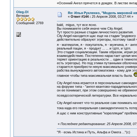
«Осенний Ангел прячется в дождях. В листве янтарн
Oleg.Ol
Re: Илья Рухленко, "Модель мировой к
Ветеран
«
Ответ #144 :
25 Апреля 2008, 03:27:44 »
Сообщений: 2769
bald, migus, тут все ясно.
Вы понимаеете себя иначе чем City Angel.
Тут просто разные стадии личностного развития.
City Angel находится щас еще на стадии "родового
действительно образуют эгрегоры, поэтому такой ч
я - математик, я - покупатель, я - мужчина, я - ан
реальный пацан, я - продукт ... ... и тдтп, и тдтп.
Это стадия социализации. Таким образом, играя р
взаимодействию. Постепенно нарастает целая мно
теряет ориентацию в реальности ... один в темнот
есть эгрегоры). Но под этими путанными оболочка
старается приобрести некую максимально универса
рабства вынужденного автоматизма - кому для это
главное чтобы типа максимальная власть была.
City Angel пока играется в персональные самоиде
на форуме типа - "ангел квантово-парадигмальног
он ее понимает, при этом совершенно не обремен
псевдоэзотерической литературки. Все нормально
City Angel начнет что-то реальное сам понимать к
тока када его генеральная самоидентичность потер
А щас с ним конструктивные "корелляции" пробле
«
Последнее редактирование: 25 Апреля 2008, 07:
"Я - есмь Истина и Путь, Альфа и Омега ..."(с)