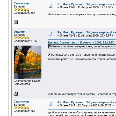
Станислав
Re: Илья Рухленко, "Модель мировой к
Ветеран
«
Ответ #145 :
11 Августа 2009, 12:12:50 »
Сообщений: 867
Лайтман слишком поверхностен, до вульгарности 
Quangel
Re: Илья Рухленко, "Модель мировой к
Ветеран
«
Ответ #146 :
11 Августа 2009, 22:42:57 »
Сообщений: 7735
Цитата: Станислав от 11 Августа 2009, 12:12:50
Лайтман слишком поверхностен, до вульгарности
Я бы сказал,его система - древнее внелогическо
алгоритм работы с нелокальной квантовой информ
Сaementarius Civitas
Solis Aeterna
«Осенний Ангел прячется в дождях. В листве янтарн
Станислав
Re: Илья Рухленко, "Модель мировой к
Ветеран
«
Ответ #147 :
12 Августа 2009, 09:27:21 »
Сообщений: 867
да бросьте вы, какая бог-машина, какая квантова
запутанней, тем проще свой интерес выдать за б