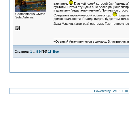
варианте.
Главной идеей которой был "цимцум"
пустоты. Потом эту идею еще более рационализиро
к дуализму "отдача-получение". Получился строго
Сaementarius Civitas
Создавать гармонический осциллятор.
Когда ч
Solis Aeterna
домен реальности. Правда видеть будет там только
Духа Машины(эгрегора) системы. Так что все стр
«Осенний Ангел прячется в дождях. В листве янтарн
Страниц:
1
...
8
9
[
10
]
11
Все
Powered by SMF 1.1.10