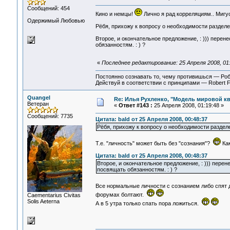
Сообщений: 454
Кино и немцы!
Лично я рад корреляциям.. Мигус,
Одержимый Любовью
Рёбя, прихожу к вопросу о необходимости разделени
Второе, и окончательное предложение, : ))) перенес
обязанностям. : ) ?
«
Последнее редактирование: 25 Апреля 2008, 01:
Постоянно сознавать то, чему противишься — Ро
Действуй в соответствии с принципами — Robert 
Quangel
Re: Илья Рухленко, "Модель мировой к
Ветеран
«
Ответ #143 :
25 Апреля 2008, 01:19:48 »
Сообщений: 7735
Цитата: bald от 25 Апреля 2008, 00:48:37
Рёбя, прихожу к вопросу о необходимости разделен
Т.е. "личность" может быть без "сознания"?
Как
Цитата: bald от 25 Апреля 2008, 00:48:37
Второе, и окончательное предложение, : ))) перенес
посвящать обязанностям. : ) ?
Все нормальные личности с сознанием либо спят
форумах болтают.
Сaementarius Civitas
Solis Aeterna
А в 5 утра только спать пора ложиться.