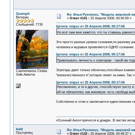
Quangel
Re: Илья Рухленко, "Модель мировой к
Ветеран
«
Ответ #141 :
25 Апреля 2008, 00:40:59 »
Сообщений: 7735
Цитата: migus от 25 Апреля 2008, 00:17:56
Но всё таки мне кажется, что ты ставишь равенс
Это просто разные уровни сознания,по разному 
человека и муравья проявляется ОДНО сознание
Цитата: migus от 25 Апреля 2008, 00:17:56
Привязывать личность к эгрегорам - такой-же подх
Эгрегоры дают только оболочки,способные взаим
Сaementarius Civitas
Solis Aeterna
"внекачественного я",которое лежит за ними. Так 
Цитата: migus от 25 Апреля 2008, 00:17:56
Несомненно, и те и другие, способствуют росту и
ей не обязателен, как минимум -есть свобода вы
Собственно в этом и заключается единственная с
«Осенний Ангел прячется в дождях. В листве янтарн
bald
Re: Илья Рухленко, "Модель мировой к
Постоялец
«
Ответ #142 :
25 Апреля 2008, 00:48:37 »