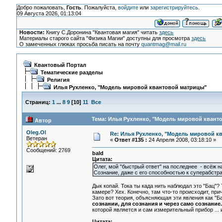
Добро пожаловать,
Гость
. Пожалуйста,
войдите
или
зарегистрируйтесь
.
09 Августа 2026, 01:13:04
Новости:
Книгу С.Доронина "Квантовая магия" читать
здесь
Материалы старого сайта "Физика Магии" доступны для просмотра
здесь
О замеченных глюках просьба писать на почту
quantmag@mail.ru
Квантовый Портал
Тематические разделы
Религия
Илья Рухленко, "Модель мировой квантовой матрицы"
Страниц:
1
...
8
9
[
10
]
11
Все
Тема: Илья Рухленко, "Модель мировой кванто
Автор
Oleg.Ol
Re: Илья Рухленко, "Модель мировой к
Ветеран
«
Ответ #135 :
24 Апреля 2008, 03:18:10 »
Сообщений: 2769
bald
Цитата:
Олег, мой "быстрый ответ" на последнее - всёж на
Сознание, даже с его способностью к суперабстра
Дык копай. Тока ты када нить наблюдал это "Бац"?
камере? Хех. Конечно, там что-то происходит, пр
Зато вот теория, объясняющая эти явления как "Б
сознании, для сознания и через само сознание.
которой является и сам измерительный прибор ...
Цитата: