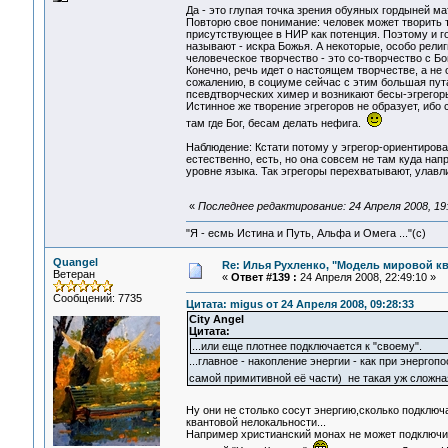
Да - это глупая точка зрения обуяных гордыней м
Повторю свое понимание: человек может творить то
присутствующее в НИР как потенция. Поэтому и г
называют - искра Божья. А некоторые, особо религи
человеческое творчество - это со-творчество с Бо
Конечно, речь идет о настоящем творчестве, а н
сожалению, в социуме сейчас с этим большая пута
псевдтворческих химер и возникают бесы-эгрегор
Истинное же творение эгрегоров не образует, иб
там где Бог, бесам делать нефига.
Наблюдение: Кстати потому у эгрегор-ориентиров
естественно, есть, но она совсем не там куда нап
уровне языка. Так эгрегоры перехватывают, улавл
«
Последнее редактирование: 24 Апреля 2008, 19:
"Я - есмь Истина и Путь, Альфа и Омега ..."(с)
Quangel
Re: Илья Рухленко, "Модель мировой к
Ветеран
«
Ответ #139 :
24 Апреля 2008, 22:49:10 »
Сообщений: 7735
Цитата: migus от 24 Апреля 2008, 09:28:33
City Angel
Цитата:
...или еще плотнее подключается к "своему".
...главное - накопление энергии - как при энергоп
самой примитивной её части) не такая уж сложна
Ну они не столько сосут энергию,сколько подключ
квантовой нелокальности...
Например христианский монах не может подключи