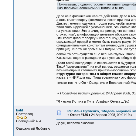
Понимаешь, с одной стороны - текущий предел фи
называемой Сознанием??? Шило на мыло...
Дело не в физическом кванте действия. Дело в том
а есть квант сверху (космологическая причина и 
Дык вот, ежели подумать, то для того, чтобы вс
эволюционирующей с усложнением, эти самые кв
на усложнение. Это значит, например, что вся во
стохастики", а информация целевым образом стр
Эти кванты(квант сверху и квант снизу) должны б
окружающей средой и может быть только разум. И 
фундаментальным константам именно для существ
принцип). И в то-же время, мы видим, что нас т
собой, то есть существ еще весьма глупых, явн
Как же мы еще не разодрали данную нам общую ф
(Хотя такой исход еще не исключается в будущем
Такой "мозговыверт", на мой взгляд, решается то
возникающий в сознаниях при взаимообщении этих 
структурно когерентны в общем кванте сверху
назвать - НИР для нас. Типа вселенная - это фор
только тем, что Он - Создатель и Всевластный М
«
Последнее редактирование: 24 Апреля 2008, 05:
"Я - есмь Истина и Путь, Альфа и Омега ..."(с)
bald
Re: Илья Рухленко, "Модель мировой к
Постоялец
«
Ответ #136 :
24 Апреля 2008, 09:01:19 »
Сообщений: 454
Да уж, неплохо сказано!
Одержимый Любовью