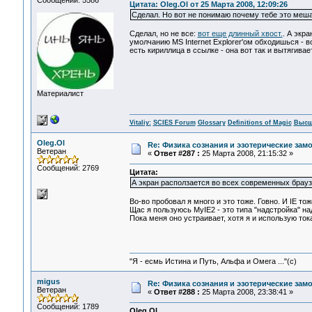
Сообщений: 5586
Цитата: Oleg.Ol от 25 Марта 2008, 12:09:26
Сделал. Но вот не понимаю почему тебе это меша
Сделал, но не все:
вот еще длинный хвост.
. А экр
умолчанию MS Internet Explorer'ом обходишься - во
есть кириллица в ссылке - она вот так и вытягивае
Материалист
Vitaliy:
SCIES Forum
Glossary
Definitions of Magic
Высш
Oleg.Ol
Re: Физика сознания и эзотерические за
Ветеран
«
Ответ #287 :
25 Марта 2008, 21:15:32 »
Сообщений: 2769
Цитата:
А экран расползается во всех современных браузе
Во-во пробовал я много и это тоже. Говно. И IE то
Щас я пользуюсь MyIE2 - это типа "надстройка" на
Пока меня оно устраивает, хотя я и использую ток
"Я - есмь Истина и Путь, Альфа и Омега ..."(с)
migus
Re: Физика сознания и эзотерические за
Ветеран
«
Ответ #288 :
25 Марта 2008, 23:38:41 »
Сообщений: 1789
Oleg.Ol