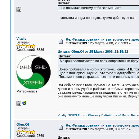
Цитата:
.. не понимаю почему тебе это мешает
...молитва иногда непредсказуемо действует на ч
Vitaliy
Re: Физика сознания и эзотерические зам
Ветеран
«
Ответ #289 :
25 Марта 2008, 23:59:03 »
Сообщений: 5586
Цитата: Oleg.Ol от 25 Марта 2008, 21:15:32
Цитата:
А экран расползается во всех современных брауз
Во-во пробовал я много и это тоже. Говно. И IE то
Щас я пользуюсь MyIE2 - это типа "надстройка" на
Пока меня оно устраивает, хотя я и использую то
Вот сейчас все стало нормально. Merci! А что каса
давно и очень удобно работать с табами, хорошо 
Материалист
уважают международные стандарты, в отличие от м
она почему-то меньше популярна Лисички. Вернуться
Vitaliy:
SCIES Forum
Glossary
Definitions of Magic
Высш
Oleg.Ol
Re: Физика сознания и эзотерические за
Ветеран
«
Ответ #290 :
26 Марта 2008, 00:09:17 »
Сообщений: 2769
Цитата: