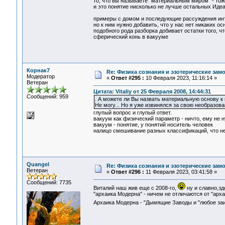
то, что вы называете "материальным миром" - тож
и это понятие нисколько не лучше остальных Иде
примеры с домом и последующие рассуждения ин
но к ним нужно добавить, что у нас нет никаких 
подобного рода разборка добивает остатки того, ч
сферический конь в вакууме
Корнак7
Re: Физика сознания и эзотерические за
Модератор
«
Ответ #295 :
10 Февраля 2023, 11:16:14 »
Ветеран
Цитата: Vitaliy от 25 Февраля 2008, 14:44:31
Сообщений: 959
. А можете ли Вы назвать материальную основу к п
Не могу... Но я уже извинялся за свою необразов
глупый вопрос и глупый ответ.
вакуум как физический параметр - ничто, ему не 
вакуум - понятие, у понятий носитель человек
налицо смешивание разных классификаций, что н
Quangel
Re: Физика сознания и эзотерические за
Ветеран
«
Ответ #296 :
11 Февраля 2023, 03:41:58 »
Сообщений: 7735
Виталий наш жив еще с 2008-го,
ну и славно,з
"архаика Модерна" - ничем не отличаются от "арх
Архаика Модерна - "Дымящие Заводы и "любое заи