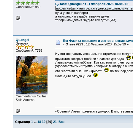
Цитата: Quangel от 11 Февраля 2023, 06:05:15
Сообщений: 959
пошел нафиг,я наигрался в детскую фигню,мне теп
ну, а у меня наоборот
я наигрался в зарабатывание денег
теперь мой девиз "будьте как дети" (ИХ)
Quangel
Re: Физика сознания и эзотерические за
Ветеран
«
Ответ #299 :
12 Февраля 2023, 15:59:39 »
Сообщений: 7735
Ну вот сохранить изначальное стремление могут 
приматов,которых гнобили с самого дет.сада.
Лайтмановской каббалы. Где как только член гру
удовольствиями,"группа-хаверим" в которую он вх
его "светами высших Сфирот".
До тех пор,пок
жалею,что оттуда ушел.
Сaementarius Civitas
Solis Aeterna
«Осенний Ангел прячется в дождях. В листве янтарн
Страниц:
1
...
18
19
[
20
]
21
Все