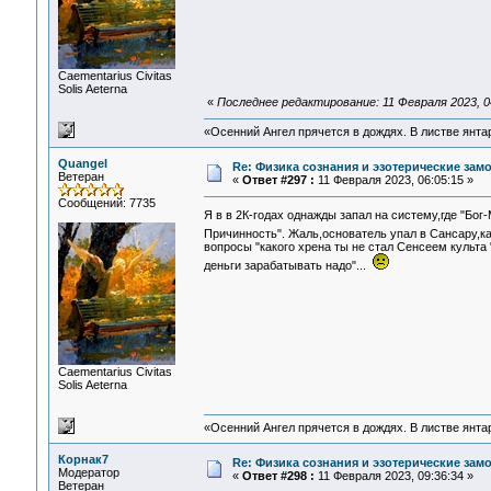
Сaementarius Civitas
Solis Aeterna
«
Последнее редактирование: 11 Февраля 2023, 0
«Осенний Ангел прячется в дождях. В листве янтарн
Quangel
Re: Физика сознания и эзотерические за
Ветеран
«
Ответ #297 :
11 Февраля 2023, 06:05:15 »
Сообщений: 7735
Я в в 2К-годах однажды запал на систему,где "Б
Причинность". Жаль,основатель упал в Сансару,ка
вопросы "какого хрена ты не стал Сенсеем культа
деньги зарабатывать надо"...
Сaementarius Civitas
Solis Aeterna
«Осенний Ангел прячется в дождях. В листве янтарн
Корнак7
Re: Физика сознания и эзотерические за
Модератор
«
Ответ #298 :
11 Февраля 2023, 09:36:34 »
Ветеран