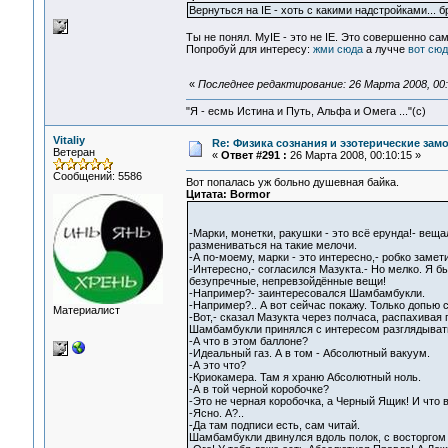
Вернуться на IE - хоть с какими надстройками... бр
Ты не понял. MyIE - это не IE. Это совершенно са
Попробуй для интересу:
жми сюда
а лучче
вот сюд
«
Последнее редактирование: 26 Марта 2008, 00:
"Я - есмь Истина и Путь, Альфа и Омега ..."(с)
Vitaliy
Re: Физика сознания и эзотерические зам
Ветеран
«
Ответ #291 :
26 Марта 2008, 00:10:15 »
Сообщений: 5586
Вот попалась уж больно душевная байка.
Цитата: Bormor
-Марки, монетки, ракушки - это всё ерунда!- вещ
размениваться на такие мелочи.
-А по-моему, марки - это интересно,- робко заме
-Интересно,- согласился Мазукта.- Но мелко. Я бы
безупречные, непревзойдённые вещи!
-Например?- заинтересовался Шамбамбукли.
-Например?.. А вот сейчас покажу. Только допью с
Материалист
-Вот,- сказал Мазукта через полчаса, распахивая
Шамбамбукли принялся с интересом разглядыват
-А что в этом баллоне?
-Идеальный газ. А в том - Абсолютный вакуум.
-А это что?
-Криокамера. Там я храню Абсолютный ноль.
-А в той черной коробочке?
-Это не черная коробочка, а Черный Ящик! И что в
-Ясно. А?..
-Да там подписи есть, сам читай.
Шамбамбукли двинулся вдоль полок, с восторгом