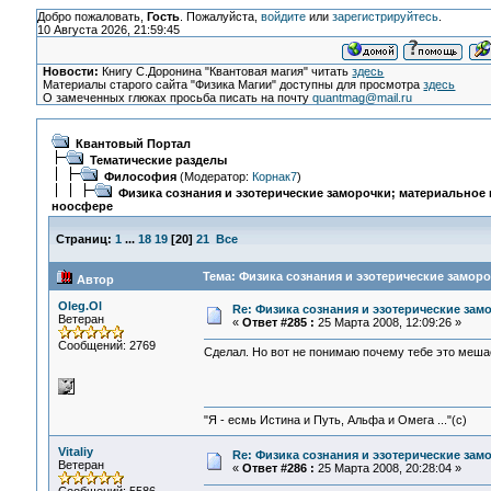
Добро пожаловать,
Гость
. Пожалуйста,
войдите
или
зарегистрируйтесь
.
10 Августа 2026, 21:59:45
Новости:
Книгу С.Доронина "Квантовая магия" читать
здесь
Материалы старого сайта "Физика Магии" доступны для просмотра
здесь
О замеченных глюках просьба писать на почту
quantmag@mail.ru
Квантовый Портал
Тематические разделы
Философия
(Модератор:
Корнак7
)
Физика сознания и эзотерические заморочки; материальное 
ноосфере
Страниц:
1
...
18
19
[
20
]
21
Все
Тема: Физика сознания и эзотерические замор
Автор
Oleg.Ol
Re: Физика сознания и эзотерические за
Ветеран
«
Ответ #285 :
25 Марта 2008, 12:09:26 »
Сообщений: 2769
Сделал. Но вот не понимаю почему тебе это меша
"Я - есмь Истина и Путь, Альфа и Омега ..."(с)
Vitaliy
Re: Физика сознания и эзотерические зам
Ветеран
«
Ответ #286 :
25 Марта 2008, 20:28:04 »