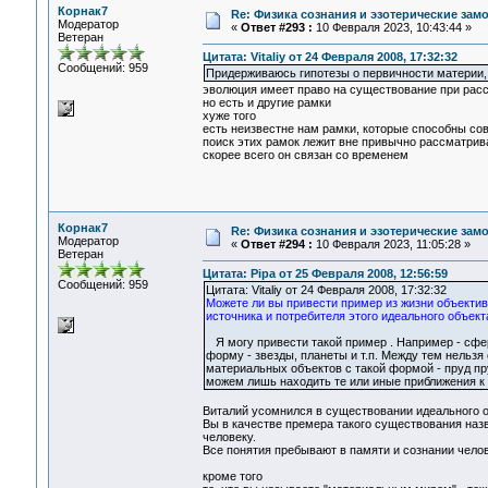
Корнак7
Re: Физика сознания и эзотерические за
Модератор
«
Ответ #293 :
10 Февраля 2023, 10:43:44 »
Ветеран
Цитата: Vitaliy от 24 Февраля 2008, 17:32:32
Сообщений: 959
Придерживаюсь гипотезы о первичности материи, к
эволюция имеет право на существование при рас
но есть и другие рамки
хуже того
есть неизвестне нам рамки, которые способны с
поиск этих рамок лежит вне привычно рассматри
скорее всего он связан со временем
Корнак7
Re: Физика сознания и эзотерические за
Модератор
«
Ответ #294 :
10 Февраля 2023, 11:05:28 »
Ветеран
Цитата: Pipa от 25 Февраля 2008, 12:56:59
Сообщений: 959
Цитата: Vitaliy от 24 Февраля 2008, 17:32:32
Можете ли вы привести пример из жизни объектив
источника и потребителя этого идеального объекта
Я могу привести такой пример . Например - сфе
форму - звезды, планеты и т.п. Между тем нельзя
материальных объектов с такой формой - пруд пр
можем лишь находить те или иные приближения к
Виталий усомнился в существовании идеального о
Вы в качестве премера такого существования назв
человеку.
Все понятия пребывают в памяти и сознании челов
кроме того