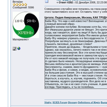
Ветеран
«
Ответ #292 :
02 Декабря 2008, 22:23:08
Сообщений: 5586
Совершенно случайно мне попались на глаза разро
этого талантливого эссе нет. Оставить текст у се
Цитата: Лидия Амерханьян, Москва, КАК ТРУДН
Баба-Яга. Что нам о ней известно? Воплощение зл
сложный женский образ.
Давайте копнем поглубже. Вспомним хотя бы, что Б
Вот Иванушка-дурачок умом не блещет. Это критик
когда, как говорится, факт на лице! И быть бы ду
головоломки: мероприятия Бабы-Яги имели цель
Бабу-Ягу неверно упрекать и в бессердечности. С
Материалист
Попробуем заглянуть в ее беиографию. Девочка-Яга
слышать ласковые, душевные слова?
Приятели, лешие да ведьмы, - бездельники и туне
однако, как оказалось, ничего нового так и не вн
принесло ему бессмертия. Все эти качества Кащея
трагедия многовековой жизни в замкнутом кругу 
Ни от кого никакой награды не получала эта одар
А сделано было немало. Незаурядные инженерные 
Весьма любопытна и архитектура ее жилища. Избу
биоэлементы, скажем, вместо фундамента — курь
Баба-Яга и физик, и химик, и медик, основополож
на большие расстояния. Это в высшей степени о
И в этом смысле Баба-Яга — жестокая стихия. Но
бороться, а изучать, и, изучив, подчинять. Об э
наставника, мудрого руководителя. Все дело не в 
Обыватель, он так и не смог стать ученым. А даж
взгляда. Приглядись, и ты ее полюбишь.
Vitaliy:
SCIES Forum
Glossary
Definitions of Magic
Высш