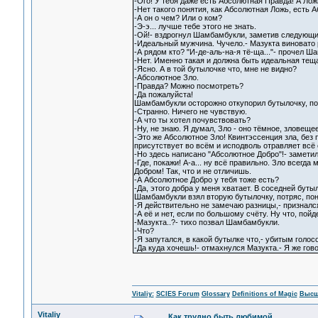
-Ого! У тебя даже есть Абсолютная Правда! А Лож
-Нет такого понятия, как Абсолютная Ложь, есть 
-А он о чем? Или о ком?
-Э-э... лучше тебе этого не знать.
-Ой!- вздрогнул Шамбамбукли, заметив следующий 
-Идеальный мужчина. Чучело.- Мазукта виновато р
-А рядом кто? "И-де-аль-на-я тё-ща..."- прочел 
-Нет. Именно такая и должна быть идеальная теща
-Ясно. А в той бутылочке что, мне не видно?
-Абсолютное Зло.
-Правда? Можно посмотреть?
-Да пожалуйста!
Шамбамбукли осторожно откупорил бутылочку, пон
-Странно. Ничего не чувствую.
-А что ты хотел почувствовать?
-Ну, не знаю. Я думал, Зло - оно тёмное, зловещее,
-Это же Абсолютное Зло! Квинтэссенция зла, без п
присутствует во всём и исподволь отравляет всё
-Но здесь написано "Абсолютное Добро"!- замети
-Где, покажи! А-а... ну всё правильно. Зло всегд
Добром! Так, что и не отличишь.
-А Абсолютное Добро у тебя тоже есть?
-Да, этого добра у меня хватает. В соседней буты
Шамбамбукли взял вторую бутылочку, потряс, пон
-Я действительно не замечаю разницы,- признался
-А её и нет, если по большому счёту. Ну что, по
-Мазукта..?- тихо позвал Шамбамбукли.
-Что?
-Я запутался, в какой бутылке что,- убитым голо
-Да куда хочешь!- отмахнулся Мазукта.- Я же гово
Vitaliy:
SCIES Forum
Glossary
Definitions of Magic
Высш
Vitaliy
Как трудно быть любимой