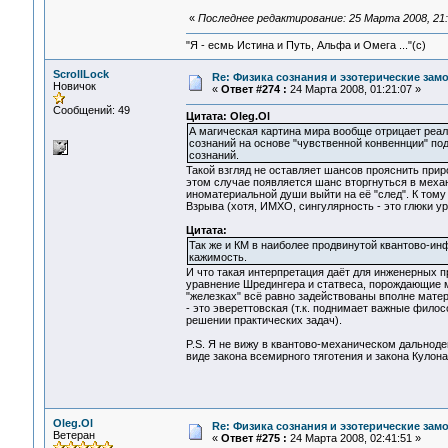
«
Последнее редактирование: 25 Марта 2008, 21:
"Я - есмь Истина и Путь, Альфа и Омега ..."(с)
ScrollLock
Re: Физика сознания и эзотерические зам
Новичок
«
Ответ #274 :
24 Марта 2008, 01:21:07 »
Сообщений: 49
Цитата: Oleg.Ol
А магическая картина мира вообще отрицает реа
сознаний на основе "чувственной конвеннции" п
сознаний.
Такой взгляд не оставляет шансов прояснить прир
этом случае появляется шанс вторгнуться в меха
иноматериальной души выйти на её "след". К тому
Взрыва (хотя, ИМХО, сингулярность - это глюки у
Цитата:
Так же и КМ в наиболее продвинутой квантово-и
кажимость.
И что такая интерпретация даёт для инженерных 
уравнение Шредингера и статвеса, порождающие ма
"железках" всё равно задействованы вполне мате
- это эвереттовская (т.к. поднимает важные филос
решении практических задач).
P.S. Я не вижу в квантово-механическом дальнодей
виде закона всемирного тяготения и закона Кулона
Oleg.Ol
Re: Физика сознания и эзотерические за
Ветеран
«
Ответ #275 :
24 Марта 2008, 02:41:51 »