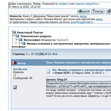
Добро пожаловать,
Гость
. Пожалуйста,
войдите
или
зарегистрируйтесь
.
07 Августа 2026, 13:11:53
Новости:
Книгу С.Доронина "Квантовая магия" читать
здесь
Материалы старого сайта "Физика Магии" доступны для просмотра
здесь
О замеченных глюках просьба писать на почту
quantmag@mail.ru
Квантовый Портал
Тематические разделы
Философия
(Модератор:
Корнак7
)
Физика сознания и эзотерические заморочки; материальное 
ноосфере
Страниц:
1
...
17
18
[
19
]
20
21
Все
Тема: Физика сознания и эзотерические замор
Автор
ScrollLock
Re: Физика сознания и эзотерические зам
Новичок
«
Ответ #270 :
23 Марта 2008, 21:58:07 »
Сообщений: 49
Цитата: Oleg.Ol
Тогда вектор состояния Виталика можно описать 
Виталя = а1*М+а2*Т+а3*Н+а4*С, где коэффициенты
Но ведь любой человек - открытая система, он по
вокруг квантовых компьютеров идут "пляски с бубн
теле? Если уж и есть квантовые эффекты, то где-т