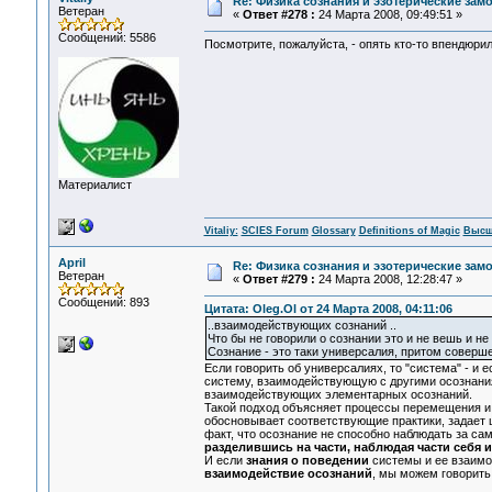
Re: Физика сознания и эзотерические зам
Ветеран
«
Ответ #278 :
24 Марта 2008, 09:49:51 »
Сообщений: 5586
Посмотрите, пожалуйста, - опять кто-то впендюрил
Материалист
Vitaliy:
SCIES Forum
Glossary
Definitions of Magic
Высш
April
Re: Физика сознания и эзотерические за
Ветеран
«
Ответ #279 :
24 Марта 2008, 12:28:47 »
Сообщений: 893
Цитата: Oleg.Ol от 24 Марта 2008, 04:11:06
..взаимодействующих сознаний ..
Что бы не говорили о сознании это и не вешь и не 
Сознание - это таки универсалия, притом соверше
Если говорить об универсалиях, то "система" - и
систему, взаимодействующую с другими осознаниям
взаимодействующих элементарных осознаний.
Такой подход объясняет процессы перемещения и 
обосновывает соответствующие практики, задает ц
факт, что осознание не способно наблюдать за са
разделившись на части, наблюдая части себя 
И если
знания о поведении
системы и ее взаим
взаимодействие осознаний
, мы можем говорить