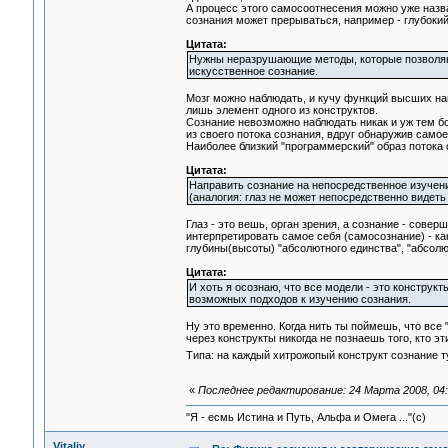
А процесс этого самосоотнесения можно уже назват
сознания может прерываться, например - глубокий
Цитата:
Нужны неразрушающие методы, которые позволяют 
искусственное сознание.
Мозг можно наблюдать, и кучу функций высших найти
лишь элемент одного из конструктов.
Сознание невозможно наблюдать никак и уж тем бо
из своего потока сознания, вдруг обнаружив самое
Наиболее близкий "программерский" образ потока
Цитата:
Направить сознание на непосредственное изучени
(аналогия: глаз не может непосредственно видеть
Глаз - это вешь, орган зрения, а сознание - сове
интерпретировать самое себя (самосознание) - как
глубины(высоты) "абсолютного единства", "абсолю
Цитата:
И хоть я осознаю, что все модели - это констру
возможных подходов к изучению сознания.
Ну это временно. Когда нить ты поймешь, что все 
через конструкты никогда не познаешь того, кто эт
Типа: на каждый хитрожопый конструкт сознание т
«
Последнее редактирование: 24 Марта 2008, 04:
"Я - есмь Истина и Путь, Альфа и Омега ..."(с)
Vitaliy