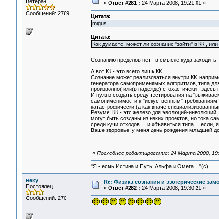
Ветеран
«
Ответ #281 :
24 Марта 2008, 19:21:01 »
Сообщений: 2769
Цитата:
migus
Цитата:
Как думаете, может ли сознание "зайти" в КК , ил
Сознанию пределов нет - в смысле куда заходить.
А вот КК - это всего лишь КК.
Сознание может реализоваться внутри КК, наприме
генератора самоприменимых алгоритмов, типа для
произволно( или(в надежде) стохастичеки - здесь
И нужно создать среду тестирования на "выживаем
самопименимости к "искуственным" требованиям у
катастрофически.(а как иначе специализированн
Резуме: КК - это железо для эволюций-инволюций,
могут быть созданы из неких проектов, но тока с
среди кучи отходов ... и объявиться типа ... если,
Ваше здоровье! у меня день рождения младшей д
«
Последнее редактирование: 24 Марта 2008, 19:
"Я - есмь Истина и Путь, Альфа и Омега ..."(с)
неку
Re: Физика сознания и эзотерические за
Постоялец
«
Ответ #282 :
24 Марта 2008, 19:30:21 »
Сообщений: 270