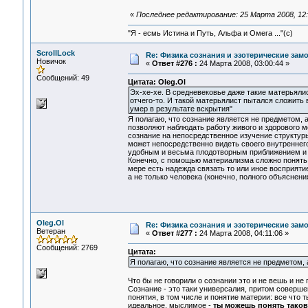
«
Последнее редактирование: 25 Марта 2008, 12:
"Я - есмь Истина и Путь, Альфа и Омега ..."(с)
ScrollLock
Re: Физика сознания и эзотерические зам
Новичок
«
Ответ #276 :
24 Марта 2008, 03:00:44 »
Сообщений: 49
Цитата: Oleg.Ol
Эх-хе-хе. В средневековье даже такие матерьялис
отчего-то. И такой матерьялист пытался сложить в
умер в результате вскрытия"
Я полагаю, что сознание является не предметом,
позволяют наблюдать работу живого и здорового мо
сознание на непосредственное изучение структуры 
может непосредственно видеть своего внутреннего 
удобным и весьма плодотворным приближением и 
Конечно, с помощью материализма сложно понять, 
мере есть надежда связать то или иное восприят
а не только человека (конечно, полного объяснения
Oleg.Ol
Re: Физика сознания и эзотерические за
Ветеран
«
Ответ #277 :
24 Марта 2008, 04:11:06 »
Сообщений: 2769
Цитата:
Я полагаю, что сознание является не предметом, 
Что бы не говорили о сознании это и не вешь и не п
Сознание - это таки универсалия, притом соверше
понятия, в том числе и понятие материи: все чт
идеальное, мыслимое -
ты можешь понять таковы