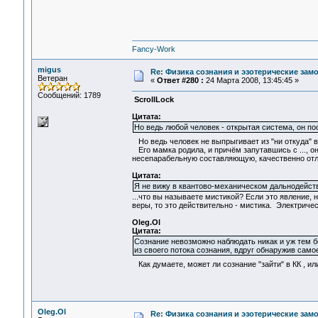
Fancy-Work
migus
Re: Физика сознания и эзотерические за
Ветеран
«
Ответ #280 :
24 Марта 2008, 13:45:45 »
Сообщений: 1789
ScrollLock
Цитата:
Но ведь любой человек - открытая система, он п
Но ведь человек не выпрыгивает из "ни откуда"
Его мамка родила, и причём запутавшись с ..., о
несепарабельную составляющую, качественно отл
Цитата:
Я не вижу в квантово-механическом дальнодейст
...что вы называете мистикой? Если это явление
веры, то это действительно - мистика. Электричес
Oleg.Ol
Цитата:
Сознание невозможно наблюдать никак и уж тем бо
из своего потока сознания, вдруг обнаружив само
Как думаете, может ли сознание "зайти" в КК , и
Oleg.Ol
Re: Физика сознания и эзотерические за