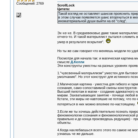
Сообщений: 2769
ScrollLock
Цитата:
Такой взгляд не оставляет шансов прояснить при
в этом случае появляется шанс вторгнуться в ме
иноматериальной души выйти на её "след".
Эх-хе-хе. В средневековье даже такие матерьялист
отчего-то. И такой матерьялист пытался сложить вс
умер в результате вскрытия".
Но ты же сам говорил что меняешь модели по удобс
Посмотри для начала так: и магическая картина ми
смысле
Д.Келли
Эти конструкты уместны на разных уровнях прояв
1."чувсвенный матерьялизм" уместен для бытового
умолчанию". Но этот конструкт для истинного поз
2.Магическая картина - уместна для гибкого и га
сознания, само-сопоставимой смены конструктов 
Высший пилотаж в магии - создание адекватного н
мирам. Захватывающее занятие - почище любой в
Кстати, эти миры не-навтояшие не потому, что по
потеряться в них можно вполнее по-настоящему.
3.Если же ты хочешь действительно познать природ
феноменологии сознания и феноменологической ред
правильно и до конца произведешь редукцию) - пр
объекты.
4.Когда нахлебаешься всего этого по самое не мог
узнаешь че же дальше.