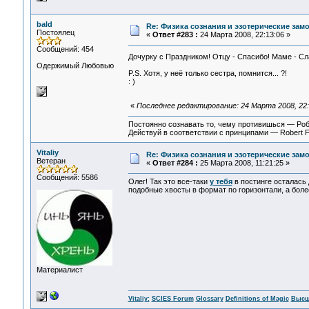
bald
Re: Физика сознания и эзотерические за
Постоялец
«
Ответ #283 :
24 Марта 2008, 22:13:06 »
Сообщений: 454
Дочурку с Праздником! Отцу - Спасибо! Маме - Сл
Одержимый Любовью
P.S. Хотя, у неё только сестра, помнится... ?!
: )
«
Последнее редактирование: 24 Марта 2008, 22:
Постоянно сознавать то, чему противишься — Ро
Действуй в соответствии с принципами — Robert 
Vitaliy
Re: Физика сознания и эзотерические зам
Ветеран
«
Ответ #284 :
25 Марта 2008, 11:21:25 »
Сообщений: 5586
Олег! Так это все-таки
у тебя
в постинге осталась 
подобные хвосты в формат по горизонтали, а бо
Материалист
Vitaliy:
SCIES Forum
Glossary
Definitions of Magic
Высш