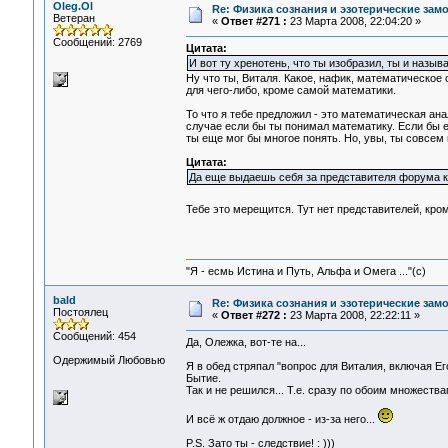
Oleg.Ol
Re: Физика сознания и эзотерические за
Ветеран
«
Ответ #271 :
23 Марта 2008, 22:04:20 »
Сообщений: 2769
Цитата:
И вот ту хренотень, что ты изобразил, ты и наз
Ну что ты, Виталя. Какое, нафик, математическое
для чего-либо, кроме самой математики.
То что я тебе предложил - это математическая ан
случае если бы ты понимал математику. Если бы е
ты еще мог бы многое понять. Но, увы, ты совсем
Цитата:
Да еще выдаешь себя за представителя форума кв
Тебе это мерещится. Тут нет представителей, кр
"Я - есмь Истина и Путь, Альфа и Омега ..."(с)
bald
Re: Физика сознания и эзотерические за
Постоялец
«
Ответ #272 :
23 Марта 2008, 22:22:11 »
Сообщений: 454
Да, Олежка, вот-те на...
Одержимый Любовью
Я в обед стряпал "вопрос для Виталия, включая Его
Бытие.
Так и не решился... Т.е. сразу по обоим множествам
И всё ж отдаю должное - из-за него...
P.S. Зато ты - следствие! : )))