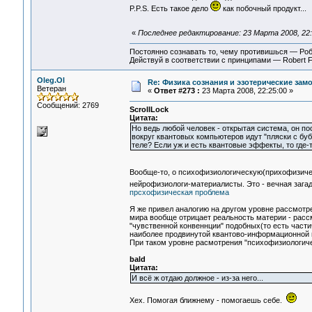
P.P.S. Есть такое дело
как побочный продукт...
«
Последнее редактирование: 23 Марта 2008, 22:
Постоянно сознавать то, чему противишься — Ро
Действуй в соответствии с принципами — Robert 
Oleg.Ol
Re: Физика сознания и эзотерические за
Ветеран
«
Ответ #273 :
23 Марта 2008, 22:25:00 »
Сообщений: 2769
ScrollLock
Цитата:
Но ведь любой человек - открытая система, он п
вокруг квантовых компьютеров идут "пляски с буб
теле? Если уж и есть квантовые эффекты, то где-т
Вообще-то, о психофизиологическую(прихофизиче
нейрофизиологи-материалисты. Это - вечная зага
прсхофизическая проблема
Я же привел аналогию на другом уровне рассмотре
мира вообще отрицает реальность материи - рас
"чувственной конвеннции" подобных(то есть част
наиболее продвинутой квантово-информационной 
При таком уровне расмотрения "психофизиологиче
bald
Цитата:
И всё ж отдаю должное - из-за него...
Хех. Помогая ближнему - помогаешь себе.