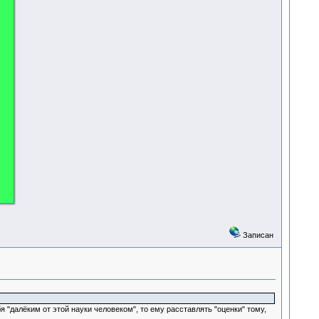
Записан
я "далёким от этой науки человеком", то ему расставлять "оценки" тому,