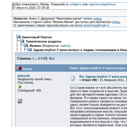
Добро пожаловать,
Гость
. Пожалуйста,
войдите
или
зарегистрируйтесь
.
07 Августа 2026, 07:29:28
Новости:
Книгу С.Доронина "Квантовая магия" читать
здесь
Материалы старого сайта "Физика Магии" доступны для просмотра
здесь
О замеченных глюках просьба писать на почту
quantmag@mail.ru
Квантовый Портал
Тематические разделы
Физика
(Модератор:
valeriy
)
Здравствуйте! У меня вопрос к людям, понимающим в Кван
Страниц:
1
...
5
6
[
7
]
Все
Тема: Здравствуйте! У меня вопрос
Автор
platonik
Re: Здравствуйте! У меня во
Модератор своей темы
«
Ответ #90 :
21 Февраля 2011, 2
Постоялец
Со Станиславом тут всё абсолютно про
Сообщений: 405
присутствие спорности в мыслях. Бур
для них авторитетными идолами. Он с
физиков. Я и права тарого не имею, по
совершенно разных процесса познания
здесь логики только опираются на до
Вот этот, неосознаваемый момент и вв
непрофессиональные мысли, покушаетс
происходящие в сфере точного познан
совершенно естественные, непроизвол
выразившееся в его мысли о том, что 
которых являются первичные. Они и п