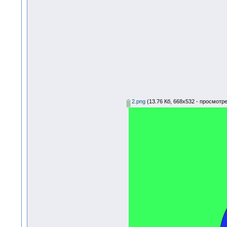
2.png
(13.76 Кб, 668x532 - просмотре