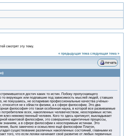
тей смотрят эту тему.
« предыдущая тема
следующая тема »
з)
 стремившегося достич каких то истин. Побоку пропускающего
то то верующих или подпавшие под зависимость мыслей людей, ставших
аю, не покушаюсь, не оспариваю профессиональные качества учёных-
у, относится не к области физики, а к сфере философии. Это два
орная философия-это такая особенная наука, в которой все развиваемые
м потребителем всех, накопленных человечеством, неоспоримых истин.
ия влез невежественный человек. Кого то здесь критикует, выкладывает
прной квантовой философии, это совершенно идентичные процессы,
ым знаниям, а в сфере философии к неоспоримым истинам. Это
вление, было замечено и осмыслено ещё философом Платон,
едугадал существование различных накопленных состояний, главными из
кт того, что если логики начинают своё развитие от любых первичных