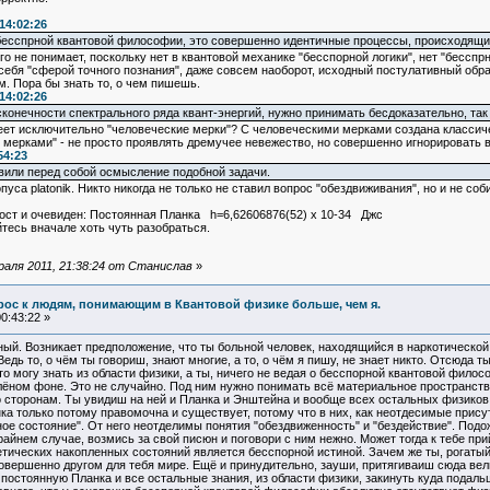
14:02:26
 бесспрной квантовой философии, это совершенно идентичные процессы, происходящи
ичего не понимает, поскольку нет в квантовой механике "бесспорной логики", нет "бессп
 себя "сферой точного познания", даже совсем наоборот, исходный постулативный обр
. Пора бы знать то, о чем пишешь.
14:02:26
онечности спектрального ряда квант-энергий, нужно принимать бесдоказательно, так ж
меет исключительно "человеческие мерки"? С человеческими мерками создана классиче
мерками" - не просто проявлять дремучее невежество, но совершенно игнорировать в
54:23
авили перед собой осмысление подобной задачи.
уса platonik. Никто никогда не только не ставил вопрос "обездвиживания", но и не со
прост и очевиден: Постоянная Планка h=6,62606876(52) х 10-34 Джс
тесь вначале хоть чуть разобраться.
аля 2011, 21:38:24 от Станислав
»
прос к людям, понимающим в Квантовой физике больше, чем я.
0:43:22 »
ый. Возникает предположение, что ты больной человек, находящийся в наркотической
дь то, о чём ты говориш, знают многие, а то, о чём я пишу, не знает никто. Отсюда т
 то могу знать из области физики, а ты, ничего не ведая о бесспорной квантовой фил
елёном фоне. Это не случайно. Под ним нужно понимать всё материальное пространств
о сторонам. Ты увидиш на ней и Планка и Энштейна и вообще всех остальных физиков.
ка только потому правомочна и существует, потому что в них, как неотдесимые прису
ое состояние". От него неотделимы понятия "обездвиженность" и "бездействие". Подож
райнем случае, возмись за свой писюн и поговори с ним нежно. Может тогда к тебе при
гетических накопленных состояний является бесспорной истиной. Зачем же ты, рогат
овершенно другом для тебя мире. Ещё и принудительно, зауши, притягиваиш сюда вел
о постоянную Планка и все остальные знания, из области физики, закинуть куда подаль