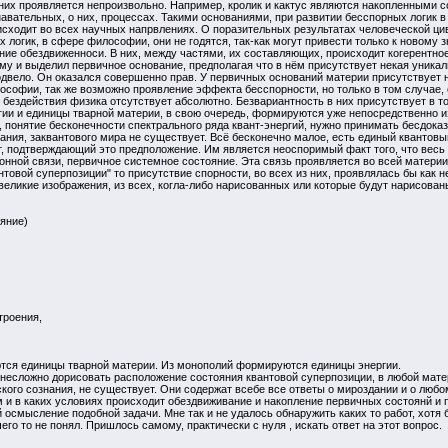
 них проявляется непроизвольно. Например, кролик и кактус являются накопленными 
авательных, о них, процессах. Такими основаниями, при развитии бесспорных логик 
сходит во всех научных напрвлениях. О поразительных результатах человеческой цив
 логик, в сфере философии, они не годятся, так-как могут привести только к новому 
ние обездвиженноси. В них, между частями, их составляющих, происходит когерентное 
ому и выделил первичное основание, предполагая что в нём присутствует некая уника
одвело. Он оказался совершенно прав. У первичных оснований материи присутствует н
лософии, так же возможно проявление эффекта бесспорности, но только в том случае,
я бездействия физика отсутствует абсолютно. Безвариантность в них присутствует в 
гии и единицы тварной материи, в свою очередь, формируются уже непосредственно 
понятие бесконечности спектрального ряда квант-энергий, нужно принимать бесдоказат
ния, заквантового мира не существует. Всё бесконечно малое, есть единый квантовый 
, подтверждающий это предположение. Им является неоспоримый факт того, что весь 
ной связи, первичное системное состояние. Эта связь проявляется во всей материи,
нтовой суперпозиции" то присутствие спорности, во всех из них, проявлялась бы как 
еликие изображения, из всех, когла-либо нарисованных или которые будут нарисован
яние)
троения,
тся единицы тварной материи. Из монополий формируются единицы энергии.
, несложно дорисовать расположение состояния квантовой суперпозиции, в любой мат
кого сознания, не существует. Они содержат всебе все ответы о мироздании и о любо
 и в каких условиях происходит обездвиживание и накопление первичных состоянй и пр
 осмысление подобной задачи. Мне так и не удалось обнаружить каких то работ, хотя 
чего то не понял. Пришлось самому, практически с нуля , искать ответ на этот вопрос.