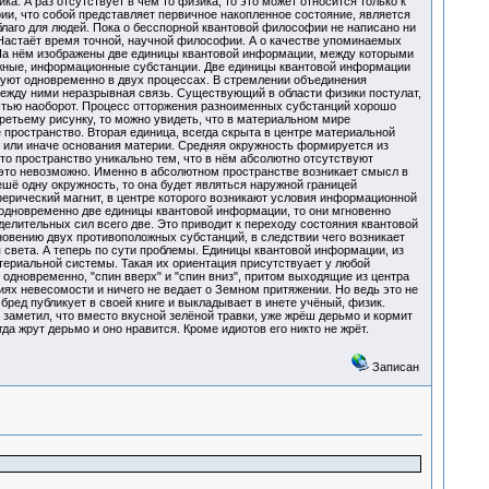
а. А раз отсутствует в чём то физика, то это может относится только к
ии, что собой представляет первичное накопленное состояние, является
лаго для людей. Пока о бесспорной квантовой философии не написано ни
 Настаёт время точной, научной философии. А о качестве упоминаемых
. На нём изображены две единицы квантовой информации, между которыми
ложные, информационные субстанции. Две единицы квантовой информации
вуют одновременно в двух процессах. В стремлении объединения
между ними неразрывная связь. Существующий в области физики постулат,
стью наоборот. Процесс отторжения разноименных субстанций хорошо
ретьему рисунку, то можно увидеть, что в материальном мире
 пространство. Вторая единица, всегда скрыта в центре материальной
 или иначе основания материи. Средняя окружность формируется из
о пространство уникально тем, что в нём абсолютно отсутствуют
 это невозможно. Именно в абсолютном пространстве возникает смысл в
ё одну окружность, то она будет являться наружной границей
ерический магнит, в центре которого возникают условия информационной
 одновременно две единицы квантовой информации, то они мгновенно
зделительных сил всего две. Это приводит к переходу состояния квантовой
новению двух противоположных субстанций, в следствии чего возникает
 света. А теперь по сути проблемы. Единицы квантовой информации, из
ериальной системы. Такая их ориентация присутствуает у любой
одновременно, "спин вверх" и "спин вниз", притом выходящие из центра
ях невесомости и ничего не ведает о Земном притяжении. Но ведь это не
 бред публикует в своей книге и выкладывает в инете учёный, физик.
 заметил, что вместо вкусной зелёной травки, уже жрёш дерьмо и кормит
огда жрут дерьмо и оно нравится. Кроме идиотов его никто не жрёт.
Записан