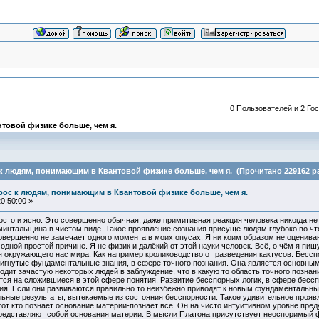
0 Пользователей и 2 Гос
товой физике больше, чем я.
 к людям, понимающим в Квантовой физике больше, чем я. (Прочитано 229162 ра
прос к людям, понимающим в Квантовой физике больше, чем я.
0:50:00 »
сто и ясно. Это совершенно обычная, даже примитивная реакция человека никогда не
минтальщина в чистом виде. Такое проявление сознания присуще людям глубоко во ч
овершенно не замечает одного момента в моих опусах. Я ни коим образом не оценив
 одной простой причине. Я не физик и далёкий от этой науки человек. Всё, о чём я пиш
 окружающего нас мира. Как например кролиководство от разведения кактусов. Бессп
стигнутые фундаментальные знания, в сфере точного познания. Она является основны
одит зачастую некоторых людей в заблуждение, что в какую то область точного познан
я на сложившиеся в этой сфере понятия. Развитие бесспорных логик, в сфере бесс
ия. Если они развиваются правильно то неизбежно приводят к новым фундаментальн
ьные результаты, вытекаемые из состояния бесспорности. Такое удивительное проя
тот кто познает основание материи-познает всё. Он на чисто интуитивном уровне пр
редставляют собой основания материи. В мысли Платона присутствует неоспоримый фа