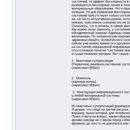
состояний, то эффект бесспорности в
развиваются бесспорные логики в позн
материальные образования. Что и прои
излишне. Но для появления бесспорных
состояний присутствует только состоя
же, на чисто интуитивном уровне, пот
немало, чувстенное сознание его не п
Оказалось, что в логиках, в сфере фи
Как можно легко заметить, у состояни
обездвиженной энергии. Единицы энер
величинами. По человеческим меркам, 
здравомыслящего, человеческого созна
сейчас уже можно привести и аргумент
на состояние неразрывной информацион
отсутствовало понятие "состояние ква
и существования материи. Вот самые в
1. Квантовая суперпозиция.
(Первичное,линейное,системное состо
(нарисовал КЕБич)
2. Монополь
(единица волны)
(нарисовал КЕБич)
3. Конструкция информационного пос
у любой материальной системы
(нарисовал КЕБич)
Из квантовых суперпозиций формирую
Я думаю, что глядя на третий рисунок
вершину, выше которой, для человечес
Поиск ответа на вопрос, каким образом
физики никогда не ставили перед собой
физиком, до чего то не докопался или 