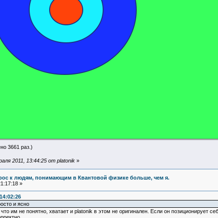
но 3661 раз.)
ля 2011, 13:44:25 от platonik
»
прос к людям, понимающим в Квантовой физике больше, чем я.
1:17:18 »
14:02:26
осто и ясно
то им не понятно, хватает и platonik в этом не оригинален. Если он позиционирует себ
рректно.