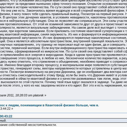
авного, что у основания бесспорной квантовой философии абсолютно отсутствует физик
 царствует за пределами нынешних сфер точного познания. Открытие основания матер
ытием в истории человечества. По сути своей оно представляет собой абсолютное б
о. Но она уже есть. Закончилось время мудрецов и всей спорной мировой философии.
й физики, я могу помоч тебе сделать правильный вывод. Посмотри на первый рисунок
я. В центрах этих дочерних квантов, в условиях невидимости, накоплены противопо
ихся в нейтральную субстанцию. Она не лозволяет им соприкасаться. Эти силы участ
ии противоположных. От этой их взаимной зависимости друг от друга и проистекает 
олярности, является визуальным заблуждением. На самом деле всё выглядит с точно
шки, при коротком замыкании. Если приложить состояние квантовой суперпозиции к т
иниц квантовой информации, синяя окружность. Из них и формируется информационное
нформационной запутанности. Из них формируются первичные накопленные состояния,
ций. Она и является абсолютным пространством, внутренней границей локальности. Эт
научных направлениях, эту границу не пересикал ещё ни один физик, да и совершить
истем, первичной материи. Если внутри информационного пространства нарисовать еш
 системы, сформированной из микросистем. По сути своей она представляет собой сф
ся прямолинейно вся энергия в мироздании. Когда в одном пространстве проявляются
а совершение этого процесса, в любом из них, бесконечное количество вариантов, а ра
десь нужно отметить, что стремление к объединению, неизбежно приводит к соприкос
ие. Именно благодаря второму процессу, в материальном мире появляется субстанция
транство, генерируют силы, векторы направленности которых устремлены в центр мат
сти. Посмотри внимательно на рисунки Доронина, где он изображает два вектора сил 
отнестись снисходительней к этому бреду, если бы знать что Доронин живёт в услови
е оснований в области квантовой физики и о качестве развиваемых там логик, ведь этот
высказался по этой глупости. Почему твой язык вдруг оказался в заднице. Ты даже не
и после этого, у кого из нас зашорены мозги и кто идиот. Вот это и есть наркомания, к
ля 2011, 18:28:03 от platonik
»
прос к людям, понимающим в Квантовой физике больше, чем я.
3:44:22 »
00:43:22
ный.
нание собственной несостоятельности.