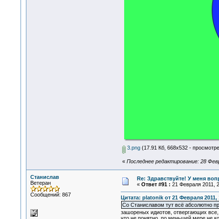
3.png
(17.91 Кб, 668x532 - просмотре
«
Последнее редактирование: 28 Февра
Станислав
Re: Здравствуйте! У меня во
Ветеран
«
Ответ #91 :
21 Февраля 2011, 2
Сообщений: 867
Цитата: platonik от 21 Февраля 2011, 
Со Станиславом тут всё абсолютно пр
зашореных идиотов, отвергающих все, ч
что не понятно, по меньшей мере не ко