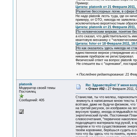
Пример:
Цитата: platonik от 21 Февраля 2011, 
Развитие бесспорных логик, в сфере
Не надо platonik лезть туда, где он н
примеру, от ОТО, никогда не заявляла
исключительно вероятностным образом
Цитата: platonik от 21 Февраля 2011, 
По человеческим меркам, понятие беск
а кто сказал, что действительность и
квантовую механику с "человеческими 
Цитата: folor от 18 Февраля 2011, 18:
Но как оказалось здесь никогда не ст
единственное верное утверждение из оп
никаким прибором не регистрировал.
Физический ответ на вопрос platonik 
Не спешите вы с "оценками", постарай
«
Последнее редактирование: 21 Февр
platonik
Re: Здравствуйте! У меня во
Модератор своей темы
«
Ответ #92 :
27 Февраля 2011, 0
Постоялец
Станислав, ты что мелеш, парнокопытн
Сообщений: 405
вникнуть в написанные мною тексты. Ве
всётаки, даже не будучи физиком, что
на третий рисунок, он изображон на з
вкусную травку, иногда оглядывайся п
энргетический пучёк. Постоянная План
словосочетания, "первичное накопленн
подходящего материала под рукой, в к
энергии и то что существование энер
твоём коровнике, берёшься судить о с
того что бы здесь что то понять, нужн