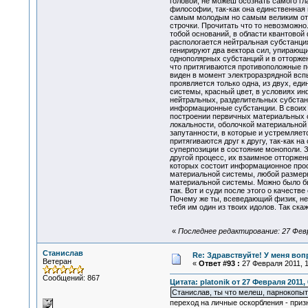
головой, не можеш осознать самого гл
философии, так-как она единственная
самым молодым но самым великим откр
строчки. Прочитать что то невозможн
тобой оснований, в области квантово
распологается нейтральная субстанци
генирируют два вектора сил, упирающ
однополярных субстанций и в отторжен
что притягиваются противоположные п
виден в момент электроразрядной вспы
проявляется только одна, из двух, ед
системы, красный цвет, в условиях и
нейтральных, разделительных субстан
информационные субстанции. В своих 
построении первичных материальных с
локальности, оболочкой материальной
запутанности, в которые и устремляет
притягиваются друг к другу, так-как н
суперпозиции в состояние монополи. З
другой процесс, их взаимное отторжен
которых состоит информационное прос
материальной системы, любой размерно
материальной системы. Можно было бы 
так. Вот и суди после этого о качеств
Почему же ты, всеведающий физик, не 
тебя им один из твоих идолов. Так скаж
«
Последнее редактирование: 27 Февра
Станислав
Re: Здравствуйте! У меня во
Ветеран
«
Ответ #93 :
27 Февраля 2011, 1
Сообщений: 867
Цитата: platonik от 27 Февраля 2011, 
Станислав, ты что мелеш, парнокопыт
переход на личные оскорбления - приз