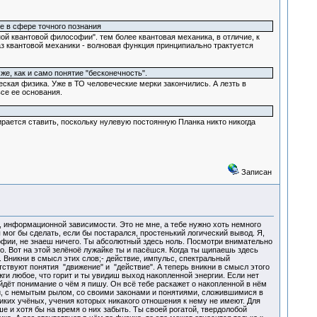
е в сфере точного познания
рной квантовой философии". тем более квантовая механика, в отличие, к
аз квантовой механики - волновая функция принципиально трактуется
е, как и само понятие "бесконечность".
ская физика. Уже в ТО человеческие мерки закончились. А лезть в
се ее основания.
бирается ставить, поскольку нулевую постоянную Планка никто никогда
Записан
, информационной зависимости. Это не мне, а тебе нужно хоть немного
ы мог бы сделать, если бы постарался, простенький логический вывод. Я,
ософии, не знаеш ничего. Ты абсолютный здесь ноль. Посмотри внимательно
о. Вот на этой зелёноё лужайке ты и пасёшся. Когда ты щипаешь здесь
 Вникни в смысл этих слов;- действие, импульс, спектральный
тствуют понятия "движение" и "действие". А теперь вникни в смысл этого
ги любое, что горит и ты увидиш выход накопленной энергии. Если нет
йдёт понимание о чём я пишу. Он всё тебе раскажет о накопленной в нём
ый, с немытым рылом, со своими законами и понятиями, сложившимися в
иких учёных, учения которых никакого отношения к нему не имеют. Для
ше и хотя бы на время о них забыть. Ты своей рогатой, твердолобой