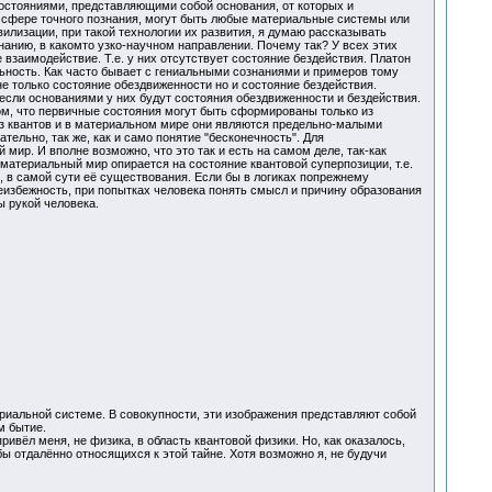
состояниями, представляющими собой основания, от которых и
в сфере точного познания, могут быть любые материальные системы или
илизации, при такой технологии их развития, я думаю рассказывать
знанию, в какомто узко-научном направлении. Почему так? У всех этих
взаимодействие. Т.е. у них отсутствует состояние бездействия. Платон
льность. Как часто бывает с гениальными сознаниями и примеров тому
е только состояние обездвиженности но и состояние бездействия.
 если основаниями у них будут состояния обездвиженности и бездействия.
том, что первичные состояния могут быть сформированы только из
из квантов и в материальном мире они являются предельно-малыми
ельно, так же, как и само понятие "бесконечность". Для
мир. И вполне возможно, что это так и есть на самом деле, так-как
материальный мир опирается на состояние квантовой суперпозиции, т.е.
 в самой сути её существования. Если бы в логиках попрежнему
неизбежность, при попытках человека понять смысл и причину образования
ы рукой человека.
ериальной системе. В совокупности, эти изображения представляют собой
м бытие.
ивёл меня, не физика, в область квантовой физики. Но, как оказалось,
бы отдалённо относящихся к этой тайне. Хотя возможно я, не будучи