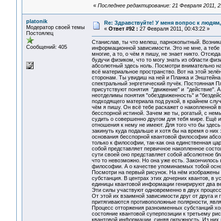
«
Последнее редактирование: 21 Февраля 2011, 
platonik
Re: Здравствуйте! У меня вопрос к людям
Модератор своей темы
«
Ответ #92 :
27 Февраля 2011, 00:43:22 »
Постоялец
Станислав, ты что мелеш, парнокопытный. Возника
Сообщений: 405
информационной зависимости. Это не мне, а тебе 
многие, а то, о чём я пишу, не знает никто. Отсюд
будучи физиком, что то могу знать из области физ
абсолютный здесь ноль. Посмотри внимательно на 
всё материальное пространство. Вот на этой зелё
сторонам. Ты увидиш на ней и Планка и Энштейна 
спектральный энргетический пучёк. Постоянная Пл
присутствуют понятия "движение" и "действие". А
неотделимы понятия "обездвиженность" и "бездейс
подходящего материала под рукой, в крайнем случа
чём я пишу. Он всё тебе раскажет о накопленной 
бесспорной истиной. Зачем же ты, рогатый, с не
судить о совершенно другом для тебя мире. Ещё и
отношения к нему не имеют. Для того что бы здесь
закинуть куда подальше и хотя бы на время о них 
основания бесспорной квантовой философии абсолю
только к философии, так-как она единственная ца
собой представляет первичное накопленное сост
сути своей оно представляет собой абсолютное бл
что то невозможно. Но она уже есть. Закончилос
философии. А о качестве упоминаемых тобой основ
Посмотри на первый рисунок. На нём изображены
субстанция. В центрах этих дочерних квантов, в
единицы квантовой информации генирируют два ве
Эти силы участвуют одновременно в двух процесс
От этой их взаимной зависимости друг от друга и
притягиваются противоположные полярности, явля
Процесс отторжения разноименных субстанций хо
состояние квантовой суперпозиции к третьему рису
квантовой информации, синяя окружность. Из них