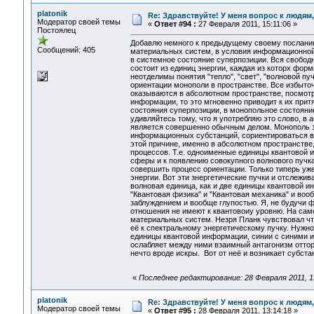
platonik
Re: Здравствуйте! У меня вопрос к людям
Модератор своей темы
«
Ответ #94 :
27 Февраля 2011, 15:11:06 »
Постоялец
Добавлю немного к предыдущему своему посланию.
Сообщений: 405
материальных систем, в условия информационной 
в системное состояние суперпозиции. Вся свободн
состоит из единиц энергии, каждая из которх фор
неотделимы понятия "тепло", "свет", "волновой пу
ориентации монополи в пространстве. Все избыто
оказываются в абсолютном пространстве, посмотр
информации, то это мгновенно приводит к их притяг
состояния суперпозиции, в монопольное состояни
удивляйтесь тому, что я употребляю это слово, в
является совершенно обычным делом. Монополь зде
информационных субстанций, сориентироваться в п
этой причине, именно в абсолютном пространстве
процессов. Т.е. одноименные единицы квантовой и
сферы и к появлению совокупного волнового пучка
совершить процесс ориентации. Только типерь уже
энергии. Вот эти знергетические пучки и отслежи
волновая единица, как и две единицы квантовой 
"Квантовая физика" и "Квантовая механика" и воо
заблуждением и вообще глупостью. Я, не будучи фи
отношения не имеют к квантовоиу уровню. На сам
материальных систем. Незря Планк чувствовал что
её к спектральному энергетическому пучку. Нужн
единицы квантовой информации, синии с синими и
ослабляет между ними взаимный антагонизм отто
нечто вроде искры. Вот от неё и возникает субст
«
Последнее редактирование: 28 Февраля 2011, 13:
platonik
Re: Здравствуйте! У меня вопрос к людям
Модератор своей темы
«
Ответ #95 :
28 Февраля 2011, 13:14:18 »