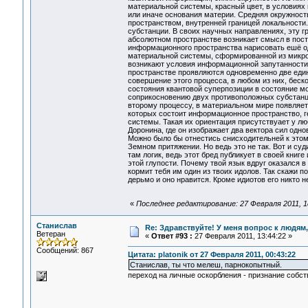
материальной системы, красный цвет, в условия
или иначе основания материи. Средняя окружност
пространством, внутренней границей локальности
субстанции. В своих научных направлениях, эту г
абсолютном пространстве возникает смысл в пост
информационного пространства нарисовать ешё од
материальной системы, сформированной из микрос
возникают условия информационной запутанности,
пространстве проявляются одновременно две едини
совершение этого процесса, в любом из них, беск
состояния квантовой суперпозиции в состояние мо
соприкосновению двух противоположных субстанций
второму процессу, в материальном мире появляет
которых состоит информационное пространство, г
системы. Такая их ориентация присутствуает у л
Доронина, где он изображает два вектора сил одн
Можно было бы отнестись снисходительней к этому
Земном притяжении. Но ведь это не так. Вот и суд
там логик, ведь этот бред публикует в своей книг
этой глупости. Почему твой язык вдруг оказался в
кормит тебя им один из твоих идолов. Так скажи пос
дерьмо и оно нравится. Кроме идиотов его никто не
«
Последнее редактирование: 27 Февраля 2011, 18:
Станислав
Re: Здравствуйте! У меня вопрос к людям
Ветеран
«
Ответ #93 :
27 Февраля 2011, 13:44:22 »
Сообщений: 867
Цитата: platonik от 27 Февраля 2011, 00:43:22
Станислав, ты что мелеш, парнокопытный.
переход на личные оскорбления - признание собст