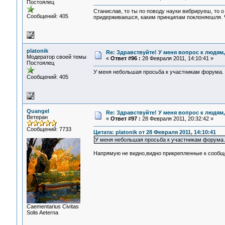
Постоялец
Станислав, то ты по поводу науки вибрируеш, то о
Сообщений: 405
придерживаешся, каким принципам поклоняешля. 
platonik
Re: Здравствуйте! У меня вопрос к людям
Модератор своей темы
«
Ответ #96 :
28 Февраля 2011, 14:10:41 »
Постоялец
У меня небольшая просьба к участникам форума. П
Сообщений: 405
Quangel
Re: Здравствуйте! У меня вопрос к людям
Ветеран
«
Ответ #97 :
28 Февраля 2011, 20:32:42 »
Сообщений: 7733
Цитата: platonik от 28 Февраля 2011, 14:10:41
У меня небольшая просьба к участникам форума. 
Напрямую не видно,видно прикрепленные к сообще
Сaementarius Civitas
Solis Aeterna