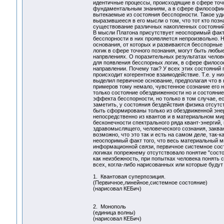
идентичные процессы, происходящие в сфере точн
фундаментальным знаниям, а в сфере философии 
вытекаемые из состояния бесспорности. Такое у
выразившееся в его мысли о том, что тот кто поз
существование различных накопленных состояний,
В мысли Платона присутствует неоспоримый факт 
бесспорности в них проявляется непроизвольно. 
основания, от которых и развиваются бесспорные 
логик в сфере точного познания, могут быть люб
напрвлениях. О поразительных результатах челове
для появления бесспорных логик, в сфере философи
направлении. Почему так? У всех этих состояний 
происходит когерентное взаимодействие. Т.е. у ни
выделил первичное основание, предполагая что в 
примеров тому немало, чувстенное сознание его 
только состояние обездвиженности но и состояние
эффекта бесспорности, но только в том случае, е
заметить, у состояния бездействия физика отсутс
быть сформированы только из обездвиженной энер
непосредственно из квантов и в материальном м
бесконечности спектрального ряда квант-энергий, 
здравомыслящего, человеческого сознания, закван
возможно, что это так и есть на самом деле, так
неоспоримый факт того, что весь материальный ми
информационной связи, первичное системное состо
логиках попрежнему отсутствовало понятие "состо
как неизбежность, при попытках человека понять 
всех, когла-либо нарисованных или которые будут
1. Квантовая суперпозиция.
(Первичное,линейное,системное состояние)
(нарисовал КЕБич)
2. Монополь
(единица волны)
(нарисовал КЕБич)