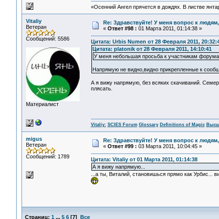
«Осенний Ангел прячется в дождях. В листве янтарн
Vitaliy
Re: Здравствуйте! У меня вопрос к людям
Ветеран
«
Ответ #98 :
01 Марта 2011, 01:14:38 »
Сообщений: 5586
Цитата: Urbis Numen от 28 Февраля 2011, 20:32:
Цитата: platonik от 28 Февраля 2011, 14:10:41
У меня небольшая просьба к участникам форума.
Напрямую не видно,видно прикрепленные к сообще
А я вижу напрямую, без всяких скачиваний. Семер
плясать.
Материалист
Vitaliy:
SCIES Forum
Glossary
Definitions of Magic
Высш
migus
Re: Здравствуйте! У меня вопрос к людям
Ветеран
«
Ответ #99 :
03 Марта 2011, 10:04:45 »
Сообщений: 1789
Цитата: Vitaliy от 01 Марта 2011, 01:14:38
А я вижу напрямую...
...а ты, Виталий, становишься прямо как Урбис.
Страниц:
1
...
5
6
[
7
]
Все