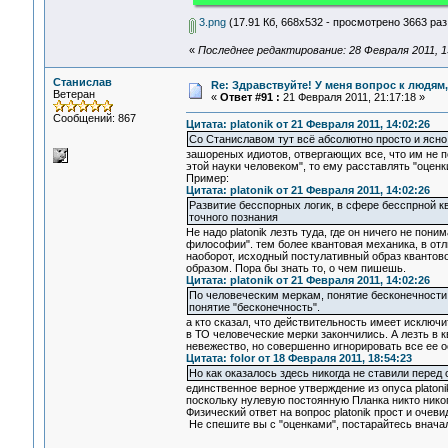
3.png
(17.91 Кб, 668x532 - просмотрено 3663 раз
«
Последнее редактирование: 28 Февраля 2011, 13:
Станислав
Re: Здравствуйте! У меня вопрос к людям
Ветеран
«
Ответ #91 :
21 Февраля 2011, 21:17:18 »
Сообщений: 867
Цитата: platonik от 21 Февраля 2011, 14:02:26
Со Станиславом тут всё абсолютно просто и ясно
зашореных идиотов, отвергающих все, что им не по
этой науки человеком", то ему расставлять "оценк
Пример:
Цитата: platonik от 21 Февраля 2011, 14:02:26
Развитие бесспорных логик, в сфере бесспрной 
точного познания
Не надо platonik лезть туда, где он ничего не пон
философии". тем более квантовая механика, в отли
наоборот, исходный постулативный образ квантов
образом. Пора бы знать то, о чем пишешь.
Цитата: platonik от 21 Февраля 2011, 14:02:26
По человеческим меркам, понятие бесконечности с
понятие "бесконечность".
а кто сказал, что действительность имеет исключ
в ТО человеческие мерки закончились. А лезть в 
невежество, но совершенно игнорировать все ее о
Цитата: folor от 18 Февраля 2011, 18:54:23
Но как оказалось здесь никогда не ставили перед
единственное верное утверждение из опуса platonik
поскольку нулевую постоянную Планка никто никог
Физический ответ на вопрос platonik прост и оче
Не спешите вы с "оценками", постарайтесь вначал