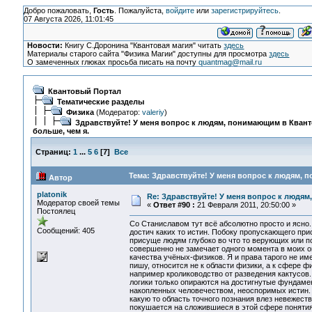
Добро пожаловать,
Гость
. Пожалуйста,
войдите
или
зарегистрируйтесь
.
07 Августа 2026, 11:01:45
Новости:
Книгу С.Доронина "Квантовая магия" читать
здесь
Материалы старого сайта "Физика Магии" доступны для просмотра
здесь
О замеченных глюках просьба писать на почту
quantmag@mail.ru
Квантовый Портал
Тематические разделы
Физика
(Модератор:
valeriy
)
Здравствуйте! У меня вопрос к людям, понимающим в Кван
больше, чем я.
Страниц:
1
...
5
6
[
7
]
Все
Тема: Здравствуйте! У меня вопрос к людям, 
Автор
platonik
Re: Здравствуйте! У меня вопрос к людям
Модератор своей темы
«
Ответ #90 :
21 Февраля 2011, 20:50:00 »
Постоялец
Со Станиславом тут всё абсолютно просто и ясно
Сообщений: 405
достич каких то истин. Побоку пропускающего пр
присуще людям глубоко во что то верующих или 
совершенно не замечает одного момента в моих о
качества учёных-физиков. Я и права тарого не име
пишу, относится не к области физики, а к сфере 
например кролиководство от разведения кактусов.
логики только опираются на достигнутые фундаме
накопленных человечеством, неоспоримых истин. 
какую то область точного познания влез невежест
покушается на сложившиеся в этой сфере понятия