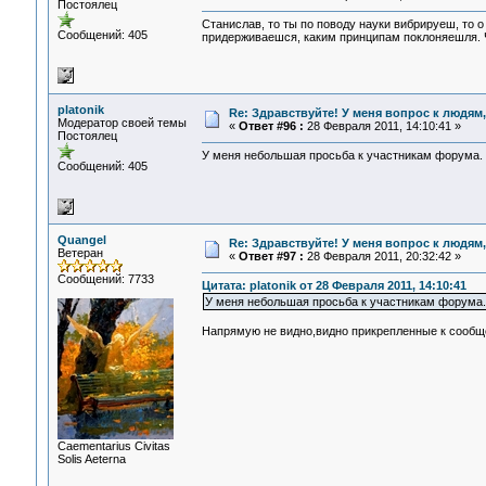
Постоялец
Станислав, то ты по поводу науки вибрируеш, то о
Сообщений: 405
придерживаешся, каким принципам поклоняешля. 
platonik
Re: Здравствуйте! У меня вопрос к людям
Модератор своей темы
«
Ответ #96 :
28 Февраля 2011, 14:10:41 »
Постоялец
У меня небольшая просьба к участникам форума. П
Сообщений: 405
Quangel
Re: Здравствуйте! У меня вопрос к людям
Ветеран
«
Ответ #97 :
28 Февраля 2011, 20:32:42 »
Сообщений: 7733
Цитата: platonik от 28 Февраля 2011, 14:10:41
У меня небольшая просьба к участникам форума. 
Напрямую не видно,видно прикрепленные к сообще
Сaementarius Civitas
Solis Aeterna