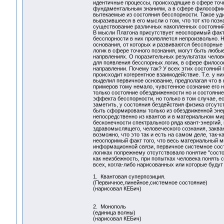
идентичные процессы, происходящие в сфере точн
фундаментальным знаниям, а в сфере философии 
вытекаемые из состояния бесспорности. Такое у
выразившееся в его мысли о том, что тот кто поз
существование различных накопленных состояний,
В мысли Платона присутствует неоспоримый факт 
бесспорности в них проявляется непроизвольно. 
основания, от которых и развиваются бесспорные 
логик в сфере точного познания, могут быть люб
напрвлениях. О поразительных результатах челове
для появления бесспорных логик, в сфере философи
направлении. Почему так? У всех этих состояний 
происходит когерентное взаимодействие. Т.е. у ни
выделил первичное основание, предполагая что в 
примеров тому немало, чувстенное сознание его 
только состояние обездвиженности но и состояние
эффекта бесспорности, но только в том случае, е
заметить, у состояния бездействия физика отсутс
быть сформированы только из обездвиженной энер
непосредственно из квантов и в материальном м
бесконечности спектрального ряда квант-энергий, 
здравомыслящего, человеческого сознания, закван
возможно, что это так и есть на самом деле, так
неоспоримый факт того, что весь материальный ми
информационной связи, первичное системное состо
логиках попрежнему отсутствовало понятие "состо
как неизбежность, при попытках человека понять 
всех, когла-либо нарисованных или которые будут
1. Квантовая суперпозиция.
(Первичное,линейное,системное состояние)
(нарисовал КЕБич)
2. Монополь
(единица волны)
(нарисовал КЕБич)