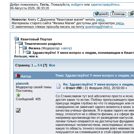
Добро пожаловать,
Гость
. Пожалуйста,
войдите
или
зарегистрируйтесь
.
06 Августа 2026, 06:33:20
Новости:
Книгу С.Доронина "Квантовая магия" читать
здесь
Материалы старого сайта "Физика Магии" доступны для просмотра
здесь
О замеченных глюках просьба писать на почту
quantmag@mail.ru
Квантовый Портал
Тематические разделы
Физика
(Модератор:
valeriy
)
Здравствуйте! У меня вопрос к людям, понимающим в Кван
больше, чем я.
Страниц:
1
...
5
6
[
7
]
Все
Тема: Здравствуйте! У меня вопрос к людям, 
Автор
platonik
Re: Здравствуйте! У меня вопрос к людям
Модератор своей темы
«
Ответ #90 :
21 Февраля 2011, 20:50:00 »
Постоялец
Со Станиславом тут всё абсолютно просто и ясно
Сообщений: 405
достич каких то истин. Побоку пропускающего пр
присуще людям глубоко во что то верующих или 
совершенно не замечает одного момента в моих о
качества учёных-физиков. Я и права тарого не име
пишу, относится не к области физики, а к сфере 
например кролиководство от разведения кактусов.
логики только опираются на достигнутые фундаме
накопленных человечеством, неоспоримых истин. 
какую то область точного познания влез невежест
покушается на сложившиеся в этой сфере понятия