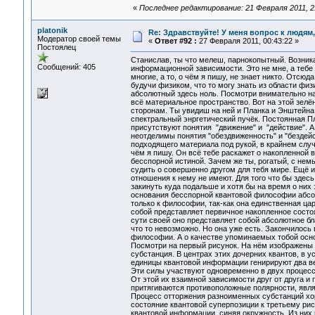
«
Последнее редактирование: 21 Февраля 2011, 
platonik
Re: Здравствуйте! У меня вопрос к людям
Модератор своей темы
«
Ответ #92 :
27 Февраля 2011, 00:43:22 »
Постоялец
Станислав, ты что мелеш, парнокопытный. Возника
Сообщений: 405
информационной зависимости. Это не мне, а тебе 
многие, а то, о чём я пишу, не знает никто. Отсюд
будучи физиком, что то могу знать из области физ
абсолютный здесь ноль. Посмотри внимательно на 
всё материальное пространство. Вот на этой зелё
сторонам. Ты увидиш на ней и Планка и Энштейна 
спектральный энргетический пучёк. Постоянная Пл
присутствуют понятия "движение" и "действие". А
неотделимы понятия "обездвиженность" и "бездейс
подходящего материала под рукой, в крайнем случа
чём я пишу. Он всё тебе раскажет о накопленной 
бесспорной истиной. Зачем же ты, рогатый, с не
судить о совершенно другом для тебя мире. Ещё и
отношения к нему не имеют. Для того что бы здесь
закинуть куда подальше и хотя бы на время о них 
основания бесспорной квантовой философии абсолю
только к философии, так-как она единственная ца
собой представляет первичное накопленное сост
сути своей оно представляет собой абсолютное бл
что то невозможно. Но она уже есть. Закончилос
философии. А о качестве упоминаемых тобой основ
Посмотри на первый рисунок. На нём изображены
субстанция. В центрах этих дочерних квантов, в
единицы квантовой информации генирируют два ве
Эти силы участвуют одновременно в двух процесс
От этой их взаимной зависимости друг от друга и
притягиваются противоположные полярности, явля
Процесс отторжения разноименных субстанций хо
состояние квантовой суперпозиции к третьему рису
квантовой информации, синяя окружность. Из них