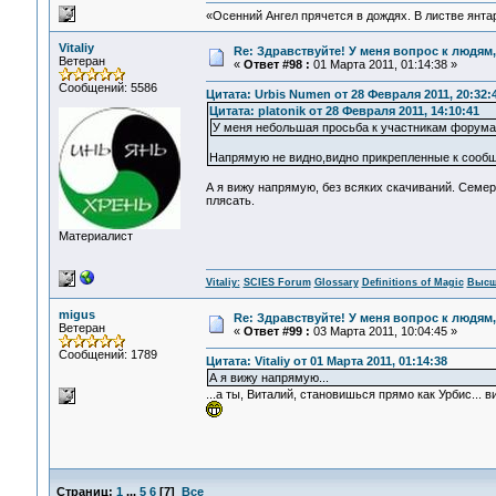
«Осенний Ангел прячется в дождях. В листве янтарн
Vitaliy
Re: Здравствуйте! У меня вопрос к людям
Ветеран
«
Ответ #98 :
01 Марта 2011, 01:14:38 »
Сообщений: 5586
Цитата: Urbis Numen от 28 Февраля 2011, 20:32:
Цитата: platonik от 28 Февраля 2011, 14:10:41
У меня небольшая просьба к участникам форума.
Напрямую не видно,видно прикрепленные к сообще
А я вижу напрямую, без всяких скачиваний. Семер
плясать.
Материалист
Vitaliy:
SCIES Forum
Glossary
Definitions of Magic
Высш
migus
Re: Здравствуйте! У меня вопрос к людям
Ветеран
«
Ответ #99 :
03 Марта 2011, 10:04:45 »
Сообщений: 1789
Цитата: Vitaliy от 01 Марта 2011, 01:14:38
А я вижу напрямую...
...а ты, Виталий, становишься прямо как Урбис.
Страниц:
1
...
5
6
[
7
]
Все