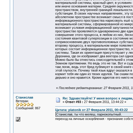
материальной системы, красный цвет, в условия
или иначе основания материи. Средняя окружност
пространством, внутренней границей локальности
субстанции. В своих научных направлениях, эту г
абсолютном пространстве возникает смысл в пост
информационного пространства нарисовать ешё од
материальной системы, сформированной из микрос
возникают условия информационной запутанности,
пространстве проявляются одновременно две едини
совершение этого процесса, в любом из них, беск
состояния квантовой суперпозиции в состояние мо
соприкосновению двух противоположных субстанций
второму процессу, в материальном мире появляет
которых состоит информационное пространство, г
системы. Такая их ориентация присутствуает у л
Доронина, где он изображает два вектора сил одн
Можно было бы отнестись снисходительней к этому
Земном притяжении. Но ведь это не так. Вот и суд
там логик, ведь этот бред публикует в своей книг
этой глупости. Почему твой язык вдруг оказался в
кормит тебя им один из твоих идолов. Так скажи пос
дерьмо и оно нравится. Кроме идиотов его никто не
«
Последнее редактирование: 27 Февраля 2011, 18:
Станислав
Re: Здравствуйте! У меня вопрос к людям
Ветеран
«
Ответ #93 :
27 Февраля 2011, 13:44:22 »
Сообщений: 867
Цитата: platonik от 27 Февраля 2011, 00:43:22
Станислав, ты что мелеш, парнокопытный.
переход на личные оскорбления - признание собст