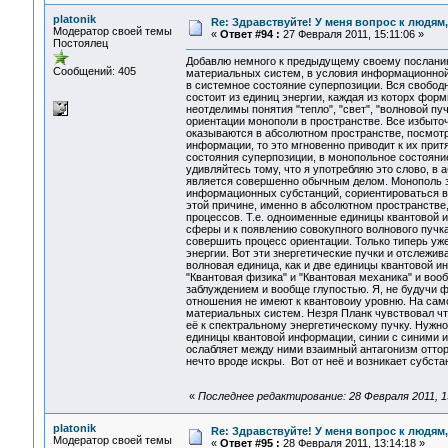
platonik
Re: Здравствуйте! У меня вопрос к людям
Модератор своей темы
«
Ответ #94 :
27 Февраля 2011, 15:11:06 »
Постоялец
Добавлю немного к предыдущему своему посланию.
Сообщений: 405
материальных систем, в условия информационной 
в системное состояние суперпозиции. Вся свободн
состоит из единиц энергии, каждая из которх фор
неотделимы понятия "тепло", "свет", "волновой пу
ориентации монополи в пространстве. Все избыто
оказываются в абсолютном пространстве, посмотр
информации, то это мгновенно приводит к их притяг
состояния суперпозиции, в монопольное состояни
удивляйтесь тому, что я употребляю это слово, в
является совершенно обычным делом. Монополь зде
информационных субстанций, сориентироваться в п
этой причине, именно в абсолютном пространстве
процессов. Т.е. одноименные единицы квантовой и
сферы и к появлению совокупного волнового пучка
совершить процесс ориентации. Только типерь уже
энергии. Вот эти знергетические пучки и отслежи
волновая единица, как и две единицы квантовой 
"Квантовая физика" и "Квантовая механика" и воо
заблуждением и вообще глупостью. Я, не будучи фи
отношения не имеют к квантовоиу уровню. На сам
материальных систем. Незря Планк чувствовал что
её к спектральному энергетическому пучку. Нужн
единицы квантовой информации, синии с синими и
ослабляет между ними взаимный антагонизм отто
нечто вроде искры. Вот от неё и возникает субст
«
Последнее редактирование: 28 Февраля 2011, 13:
platonik
Re: Здравствуйте! У меня вопрос к людям
Модератор своей темы
«
Ответ #95 :
28 Февраля 2011, 13:14:18 »