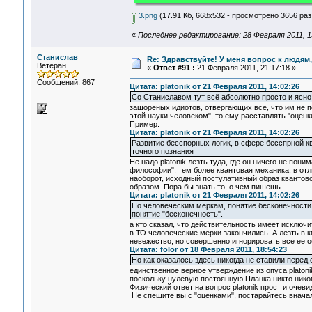
3.png
(17.91 Кб, 668x532 - просмотрено 3656 раз
«
Последнее редактирование: 28 Февраля 2011, 13:
Станислав
Re: Здравствуйте! У меня вопрос к людям
Ветеран
«
Ответ #91 :
21 Февраля 2011, 21:17:18 »
Сообщений: 867
Цитата: platonik от 21 Февраля 2011, 14:02:26
Со Станиславом тут всё абсолютно просто и ясно
зашореных идиотов, отвергающих все, что им не по
этой науки человеком", то ему расставлять "оценк
Пример:
Цитата: platonik от 21 Февраля 2011, 14:02:26
Развитие бесспорных логик, в сфере бесспрной 
точного познания
Не надо platonik лезть туда, где он ничего не пон
философии". тем более квантовая механика, в отли
наоборот, исходный постулативный образ квантов
образом. Пора бы знать то, о чем пишешь.
Цитата: platonik от 21 Февраля 2011, 14:02:26
По человеческим меркам, понятие бесконечности с
понятие "бесконечность".
а кто сказал, что действительность имеет исключ
в ТО человеческие мерки закончились. А лезть в 
невежество, но совершенно игнорировать все ее о
Цитата: folor от 18 Февраля 2011, 18:54:23
Но как оказалось здесь никогда не ставили перед
единственное верное утверждение из опуса platonik
поскольку нулевую постоянную Планка никто никог
Физический ответ на вопрос platonik прост и оче
Не спешите вы с "оценками", постарайтесь вначал