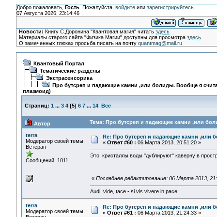
Добро пожаловать,
Гость
. Пожалуйста,
войдите
или
зарегистрируйтесь
.
07 Августа 2026, 23:14:46
Новости:
Книгу С.Доронина "Квантовая магия" читать
здесь
Материалы старого сайта "Физика Магии" доступны для просмотра
здесь
О замеченных глюках просьба писать на почту
quantmag@mail.ru
Квантовый Портал
Тематические разделы
Экстрасенсорика
Про бутсреп и падающие камни ,или болиды. Вообще я счита
плазмоид)
Страниц:
1
...
3
4
[
5
]
6
7
...
14
Все
Тема: Про бутсреп и падающие камни ,или боли
Автор
terra
Re: Про бутсреп и падающие камни ,или б
Модератор своей темы
«
Ответ #60 :
06 Марта 2013, 20:51:20 »
Ветеран
Это кристаллы воды "дублируют" каверну в прост
Сообщений: 1811
«
Последнее редактирование: 06 Марта 2013, 21:1
Audi, vide, tace - si vis vivere in pace.
terra
Re: Про бутсреп и падающие камни ,или б
Модератор своей темы
«
Ответ #61 :
06 Марта 2013, 21:24:33 »