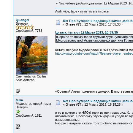
«
Последнее редактирование: 12 Марта 2013, 10:1
Audi, vide, tace - si vis vivere in pace.
Quangel
Re: Про бутсреп и падающие камни ,или б
Ветеран
«
Ответ #73 :
12 Марта 2013, 17:55:33 »
Сообщений: 7733
Цитата: terra от 12 Марта 2013, 10:39:35
вчера по тв показывали трупики двух чупокабр,о
Многомерностью! Активизировался дантянь План
Кстати все уже видели ролик с НЛО,разбившем м
http://www.youtube.com/watch?feature=player_em
Сaementarius Civitas
Solis Aeterna
«Осенний Ангел прячется в дождях. В листве янтарн
terra
Re: Про бутсреп и падающие камни ,или б
Модератор своей темы
«
Ответ #74 :
12 Марта 2013, 18:15:28 »
Ветеран
и то и другое это НЛО)) один из них плазмоид. Ко
Сообщений: 1811
апокалипсис. Поскольку здесь куда ни упади-везде
взрывоопасные.
Раз рассмотрели скажу- то что сбило вылетело из че