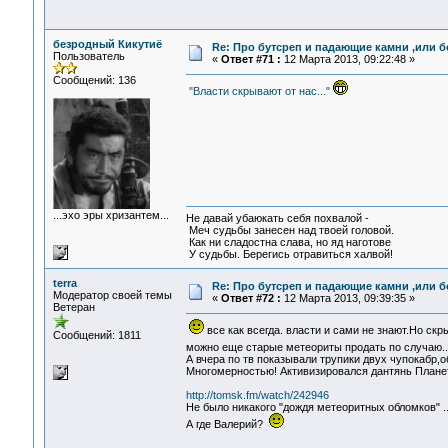
безродный Кикутиё
Re: Про бутсреп и падающие камни ,или б
Пользователь
«
Ответ #71 :
12 Марта 2013, 09:22:48 »
Сообщений: 136
"Власти скрывают от нас..."
...эхо эры хризантем...
Не давай убаюкать себя похвалой -
Меч судьбы занесен над твоей головой.
Как ни сладостна слава, но яд наготове
У судьбы. Берегись отравиться халвой!
terra
Re: Про бутсреп и падающие камни ,или б
Модератор своей темы
«
Ответ #72 :
12 Марта 2013, 09:39:35 »
Ветеран
все как всегда. власти и сами не знают.Но скр
Сообщений: 1811
можно еще старые метеориты продать по случаю.
А вчера по тв показывали трупики двух чупокабр,
Многомерностью! Активизировался дантянь Планет
http://tomsk.fm/watch/242946
Не было никакого "дождя метеоритных обломков" .
А где Валерий?