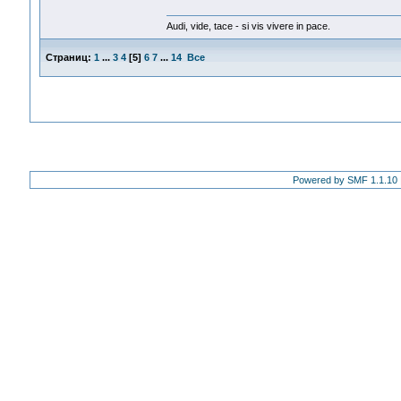
Audi, vide, tace - si vis vivere in pace.
Страниц:
1
...
3
4
[
5
]
6
7
...
14
Все
Powered by SMF 1.1.10