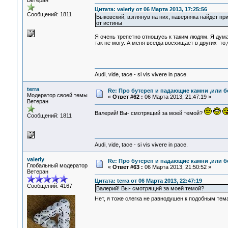
Ветеран
Цитата: valeriy от 06 Марта 2013, 17:25:56
Сообщений: 1811
Быковский, взглянув на них, наверняка найдет пр
от истины
Я очень трепетно отношусь к таким людям. Я дум
так не могу. А меня всегда восхищает в других то
Audi, vide, tace - si vis vivere in pace.
terra
Re: Про бутсреп и падающие камни ,или б
Модератор своей темы
«
Ответ #62 :
06 Марта 2013, 21:47:19 »
Ветеран
Валерий! Вы- смотрящий за моей темой?
Сообщений: 1811
Audi, vide, tace - si vis vivere in pace.
valeriy
Re: Про бутсреп и падающие камни ,или б
Глобальный модератор
«
Ответ #63 :
06 Марта 2013, 21:50:52 »
Ветеран
Цитата: terra от 06 Марта 2013, 22:47:19
Сообщений: 4167
Валерий! Вы- смотрящий за моей темой?
Нет, я тоже слегка не равнодушен к подобным те