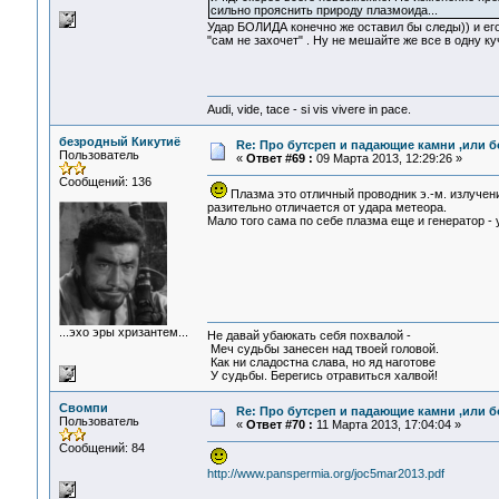
сильно прояснить природу плазмоида...
Удар БОЛИДА конечно же оставил бы следы)) и его 
"сам не захочет" . Ну не мешайте же все в одну 
Audi, vide, tace - si vis vivere in pace.
безродный Кикутиё
Re: Про бутсреп и падающие камни ,или б
Пользователь
«
Ответ #69 :
09 Марта 2013, 12:29:26 »
Сообщений: 136
Плазма это отличный проводник э.-м. излучени
разительно отличается от удара метеора.
Мало того сама по себе плазма еще и генератор - у
...эхо эры хризантем...
Не давай убаюкать себя похвалой -
Меч судьбы занесен над твоей головой.
Как ни сладостна слава, но яд наготове
У судьбы. Берегись отравиться халвой!
Свомпи
Re: Про бутсреп и падающие камни ,или б
Пользователь
«
Ответ #70 :
11 Марта 2013, 17:04:04 »
Сообщений: 84
http://www.panspermia.org/joc5mar2013.pdf