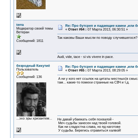
terra
Re: Про бутсреп и падающие камни ,или б
Модератор своей темы
«
Ответ #64 :
07 Марта 2013, 06:30:51 »
Ветеран
Так каковы Ваши мысли по поводу случившегося?
Сообщений: 1811
Audi, vide, tace - si vis vivere in pace.
безродный Кикутиё
Re: Про бутсреп и падающие камни ,или б
Пользователь
«
Ответ #65 :
07 Марта 2013, 08:29:05 »
Сообщений: 136
А ни у кого нет ссылок на цитаты местных(в смы
там... какие-то помехи странные на СВЧ и т.д.
...эхо эры хризантем...
Не давай убаюкать себя похвалой -
Меч судьбы занесен над твоей головой.
Как ни сладостна слава, но яд наготове
У судьбы. Берегись отравиться халвой!