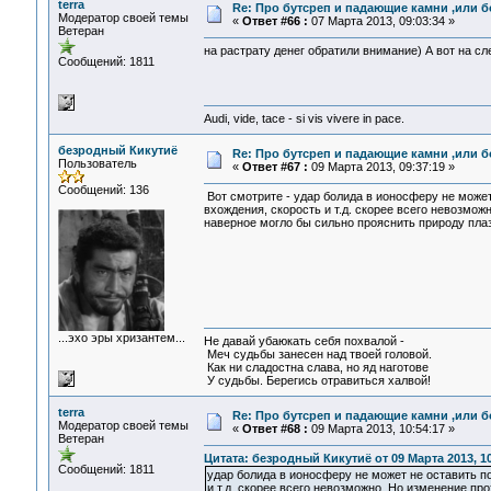
terra
Re: Про бутсреп и падающие камни ,или б
Модератор своей темы
«
Ответ #66 :
07 Марта 2013, 09:03:34 »
Ветеран
на растрату денег обратили внимание) А вот на с
Сообщений: 1811
Audi, vide, tace - si vis vivere in pace.
безродный Кикутиё
Re: Про бутсреп и падающие камни ,или б
Пользователь
«
Ответ #67 :
09 Марта 2013, 09:37:19 »
Сообщений: 136
Вот смотрите - удар болида в ионосферу не может
вхождения, скорость и т.д. скорее всего невозмо
наверное могло бы сильно прояснить природу пла
...эхо эры хризантем...
Не давай убаюкать себя похвалой -
Меч судьбы занесен над твоей головой.
Как ни сладостна слава, но яд наготове
У судьбы. Берегись отравиться халвой!
terra
Re: Про бутсреп и падающие камни ,или б
Модератор своей темы
«
Ответ #68 :
09 Марта 2013, 10:54:17 »
Ветеран
Цитата: безродный Кикутиё от 09 Марта 2013, 10
Сообщений: 1811
удар болида в ионосферу не может не оставить по
и т.д. скорее всего невозможно. Но изменение п