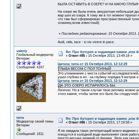
БЫЛА ОСТАВИТЬ В ОЗЕРЕ? И НА КАКУЮ ГЛУБ
На озере же была очень аккуратная небольшая дыр
жар шел из озера. К тому же в тот момент пропал
что там был сформирован пространственный туннел
эсминец всем известный)
«
Последнее редактирование: 15 Октября 2013, 12
Audi, vide, tace - si vis vivere in pace.
valeriy
Re: Про бутсреп и падающие камни ,или б
Глобальный модератор
«
Ответ #85 :
15 Октября 2013, 13:49:18 »
Ветеран
Цитата: terra от 15 Октября 2013, 12:12:29
Сообщений: 4167
ГЛЫБА ВЕСОМ С ПОЛ ТОННЫЙ
Это упоминание с места событий исследователей, 
ушел глубоко в ил - на глубину порядка 9 метров о
Цитата: terra от 15 Октября 2013, 12:12:29
ДА ЭТО ОЗЕРО ИСПАРИЛОСЬ БЫ.
Логично. Но в таком случае твою реплику можно и
этого камня, чтобы затем его было бы сподручне
terra
Re: Про бутсреп и падающие камни ,или б
Модератор своей темы
«
Ответ #86 :
15 Октября 2013, 17:19:58 »
Ветеран
Я не ожидала таких интепритаций моего видиния с 
Сообщений: 1811
плещутся в холодной воде-выполняют свою работу(
просто весьма далекий от физики . Ведь как оказ