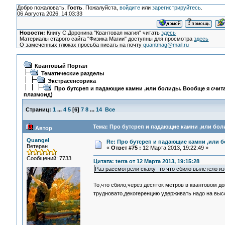
Добро пожаловать,
Гость
. Пожалуйста,
войдите
или
зарегистрируйтесь
.
06 Августа 2026, 14:03:33
Новости:
Книгу С.Доронина "Квантовая магия" читать
здесь
Материалы старого сайта "Физика Магии" доступны для просмотра
здесь
О замеченных глюках просьба писать на почту
quantmag@mail.ru
Квантовый Портал
Тематические разделы
Экстрасенсорика
Про бутсреп и падающие камни ,или болиды. Вообще я счита
плазмоид)
Страниц:
1
...
4
5
[
6
]
7
8
...
14
Все
Тема: Про бутсреп и падающие камни ,или боли
Автор
Quangel
Re: Про бутсреп и падающие камни ,или б
Ветеран
«
Ответ #75 :
12 Марта 2013, 19:22:49 »
Сообщений: 7733
Цитата: terra от 12 Марта 2013, 19:15:28
Раз рассмотрели скажу- то что сбило вылетело из ч
То,что сбило,через десяток метров в квантовом д
трудновато,декогеренцию удерживать надо на выс