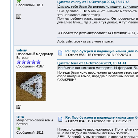
Цитата: valeriy от 14 Октября 2013, 18:17:43
Сообщений: 1811
Думаю, тебе было бы интересно поделиться свои
Я же делилась) Не было и нет никакого метеорита
это-не человеческое тоже)
Причем ребенку жалко плазмоид. Он просочился в
думал-во блин... где я ..че я тут делаю. А тут -"войн
«
Последнее редактирование: 14 Октября 2013, 19
Audi, vide, tace - si vis vivere in pace.
valeriy
Re: Про бутсреп и падающие камни ,или б
Глобальный модератор
«
Ответ #83 :
15 Октября 2013, 09:26:37 »
Ветеран
Цитата: terra от 14 Октября 2013, 18:41:41
Сообщений: 4167
Не было и нет никакого метеорита 14 февраля. Бы
Но ведь было ясно прослежено движение этого само
озера найдена глыба, порядка с полтонны весом, 
СКАЖЕШЬ?
terra
Re: Про бутсреп и падающие камни ,или б
Модератор своей темы
«
Ответ #84 :
15 Октября 2013, 12:12:29 »
Ветеран
Никакого следа не прослеживалось. Почитайте вни
Сообщений: 1811
И не по следу-а по звонкам местных жителей.
2.!!!!!!! Валерий ну вы же вроде не совсем дал