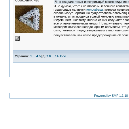
Сообщений: 4167
Я не ожидала таких интепритаций моего видиния 
Я не думаю, что ты не имела мысленного контакта
плазмоидов является
ионосфера
, которая начина
океане могут нормально существовать плазмоиды,
в океане, и питающихся всякой мелочью типа пл
излучением. Поэтому многие из них излучают сла
всего, ниже интеллекта медуз. Но излучение от н
метеорит оказался неординарным событием, это дал
сути, метеорит перед вторжением в плотные слои
почувствовала, как некое предупреждение об опа
Страниц:
1
...
4
5
[
6
]
7
8
...
14
Все
Powered by SMF 1.1.10