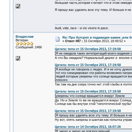
большая часть,которая считает что в этом неведен
Я прошу вас удалить всю эту тему. И больше я н
Audi, vide, tace - si vis vivere in pace.
Владислав
Re: Про бутсреп и падающие камни ,или б
Ветеран
«
Ответ #87 :
15 Октября 2013, 18:49:52 »
Сообщений: 2486
Цитата: terra от 15 Октября 2013, 17:19:58
Я не ожидала таких интепритаций моего видиния 
А что Вы ожидали? Нормальный диалог и вполне 
Цитата: terra от 15 Октября 2013, 17:19:58
Я вообще не говорила о людях. И я не хочу думат
тот кто синициировал эти работы-возможно патриот
людей которые уверены что солнце вращается вок
плохого
Так там на дне озера точно нет этой глыбы в пол
Цитата: terra от 15 Октября 2013, 17:19:58
уверены что солнце вращается вокруг Земли
Да. Но и Земля то же не вращается вокруг Солнца
Солнце как бы внутри этой "гипотетической трубы" 
Цитата: terra от 15 Октября 2013, 17:19:58
Я прошу вас удалить всю эту тему. И больше я н
Ну вот, опять капризы и шантаж как попытка упра
Цитата: terra от 14 Октября 2013, 16:07:26
Я эмпат и эмпат не повзрослевший...