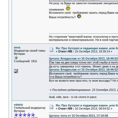
Ни разу за Вами не заметил понимания эмоциональ
понимания.
Вспомните своё требование лазить перед Вами на 
Ваша потребность?
Не сторонник "квантовой магии, психологии и проч
материальное и нематериальное. Ни в коей партии
terra
Re: Про бутсреп и падающие камни ,или б
Модератор своей темы
«
Ответ #88 :
15 Октября 2013, 19:39:14 »
Ветеран
Цитата: Владислав от 15 Октября 2013, 18:49:52
Сообщений: 1811
Так там на дне озера точно нет этой глыбы в пол
Да есть наверняка этот камень. Может даже и на дн
Цитата: Владислав от 15 Октября 2013, 18:49:52
Вспомните своё требование лазить перед Вами на
эта Ваша потребность?
Все не можете мне простить ту мою выходку? Но 
«
Последнее редактирование: 15 Октября 2013, 21
Audi, vide, tace - si vis vivere in pace.
valeriy
Re: Про бутсреп и падающие камни ,или б
Глобальный модератор
«
Ответ #89 :
16 Октября 2013, 08:54:52 »
Ветеран
Цитата: terra от 15 Октября 2013, 17:19:58