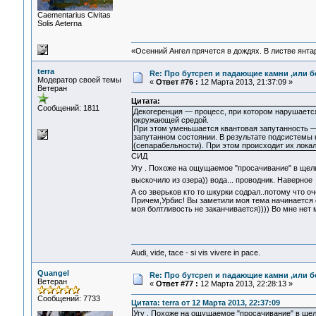
Сaementarius Civitas
Solis Aeterna
«Осенний Ангел прячется в дождях. В листве янтарн
terra
Re: Про бутсреп и падающие камни ,или б
Модератор своей темы
«
Ответ #76 :
12 Марта 2013, 21:37:09 »
Ветеран
Цитата:
Сообщений: 1811
Декогеренция — процесс, при котором нарушается
окружающей средой.
При этом уменьшается квантовая запутанность —
запутанном состоянии. В результате подсистемы н
(сепарабельности). При этом происходит их лока
СИД
Угу . Похоже на ощущаемое "просачивание" в щел
выскочило из озера)) вода... проводник. Наверно
А со зверьков кто то шкурки содрал..потому что 
Причем,Урбис! Вы заметили моя тема начинается со
моя болтливость не заканчивается)))) Во мне нет
Audi, vide, tace - si vis vivere in pace.
Quangel
Re: Про бутсреп и падающие камни ,или б
Ветеран
«
Ответ #77 :
12 Марта 2013, 22:28:13 »
Сообщений: 7733
Цитата: terra от 12 Марта 2013, 22:37:09
Угу . Похоже на ощущаемое "просачивание" в ще