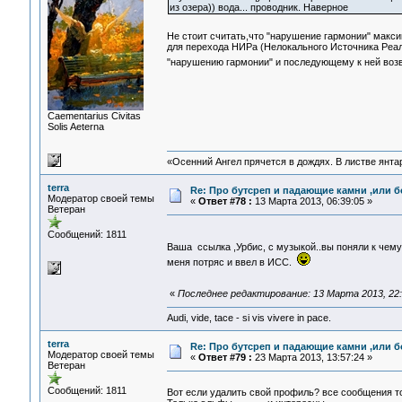
из озера)) вода... проводник. Наверное
Не стоит считать,что "нарушение гармонии" макси
для перехода НИРа (Нелокального Источника Реаль
"нарушению гармонии" и последующему к ней во
Сaementarius Civitas
Solis Aeterna
«Осенний Ангел прячется в дождях. В листве янтарн
terra
Re: Про бутсреп и падающие камни ,или б
Модератор своей темы
«
Ответ #78 :
13 Марта 2013, 06:39:05 »
Ветеран
Сообщений: 1811
Ваша ссылка ,Урбис, с музыкой..вы поняли к чему
меня потряс и ввел в ИСС.
«
Последнее редактирование: 13 Марта 2013, 22:2
Audi, vide, tace - si vis vivere in pace.
terra
Re: Про бутсреп и падающие камни ,или б
Модератор своей темы
«
Ответ #79 :
23 Марта 2013, 13:57:24 »
Ветеран
Сообщений: 1811
Вот если удалить свой профиль? все сообщения т