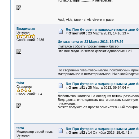
Только эльфы,........... и интересны.
Audi, vide, tace - si vis vivere in pace.
Владислав
Re: Про бутсреп и падающие камни ,или б
Ветеран
«
Ответ #80 :
23 Марта 2013, 14:16:13 »
Сообщений: 2486
Цитата: terra от 23 Марта 2013, 14:57:24
пытаясь собрать просыпанный бисер
Что все люди на земле делают одновременно?
Не сторонник "квантовой магии, психологии и проч
материальное и нематериальное. Ни в коей партии
folor
Re: Про бутсреп и падающие камни ,или б
Старожил
«
Ответ #81 :
25 Марта 2013, 09:54:04 »
Сообщений: 554
Любопытно, коллеги, на соседних ветках развивают
Ведь достаточно сделать шаг и связать каменную
плазмоида...
Может получиться просто замечательный фанфик
terra
Re: Про бутсреп и падающие камни ,или б
Модератор своей темы
«
Ответ #82 :
14 Октября 2013, 18:41:41 »
Ветеран