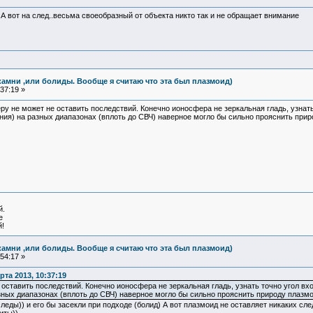
 А вот на след..весьма своеобразный от объекта никто так и не обращает внимание
камни ,или болиды. Вообще я считаю что эта был плазмоид)
37:19 »
у не может не оставить последствий. Конечно ионосфера не зеркальная гладь, узнать 
ия) на разных диапазонах (вплоть до СВЧ) наверное могло бы сильно прояснить прир
й.
е
!
камни ,или болиды. Вообще я считаю что эта был плазмоид)
54:17 »
та 2013, 10:37:19
оставить последствий. Конечно ионосфера не зеркальная гладь, узнать точно угол вхо
ных диапазонах (вплоть до СВЧ) наверное могло бы сильно прояснить природу плазмои
ды)) и его бы засекли при подходе (болид) А вот плазмоид не оставляет никаких след