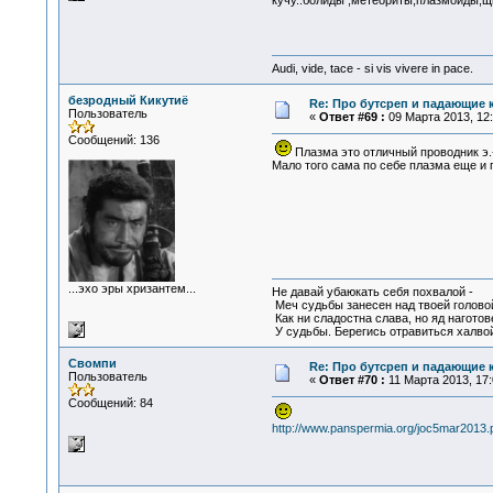
кучу..болиды ,метеориты,плазмоиды,щ
Audi, vide, tace - si vis vivere in pace.
безродный Кикутиё
Re: Про бутсреп и падающие 
Пользователь
«
Ответ #69 :
09 Марта 2013, 12:
Сообщений: 136
Плазма это отличный проводник э.-
Мало того сама по себе плазма еще и г
...эхо эры хризантем...
Не давай убаюкать себя похвалой -
Меч судьбы занесен над твоей голово
Как ни сладостна слава, но яд наготов
У судьбы. Берегись отравиться халвой
Свомпи
Re: Про бутсреп и падающие 
Пользователь
«
Ответ #70 :
11 Марта 2013, 17:
Сообщений: 84
http://www.panspermia.org/joc5mar2013.