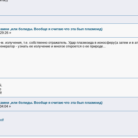
иты))
камни ,или болиды. Вообще я считаю что эта был плазмоид)
29:26 »
м. излучения, т.е. собственно отражатель. Удар плазмоида в ионосферу(а затем и в 
енератор - узнать ее излучение и многое откроется о ее природе...
й.
е
!
камни ,или болиды. Вообще я считаю что эта был плазмоид)
04:04 »
pdf