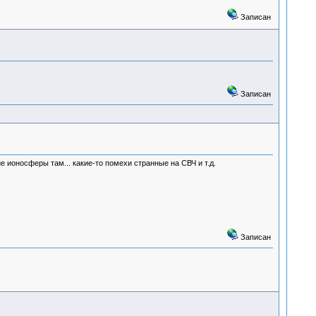
Записан
Записан
 ионосферы там... какие-то помехи странные на СВЧ и т.д.
Записан