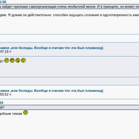
5:56
а найдет признаки самоорганизации очень необычной жизни. И в принципе, он может ок
дям. Я думаю он действительно способен ощущать сознание и одухотворенность камня.
камни ,или болиды. Вообще я считаю что эта был плазмоид)
47:19 »
ой?
камни ,или болиды. Вообще я считаю что эта был плазмоид)
50:52 »
19
ой?
подобным темам