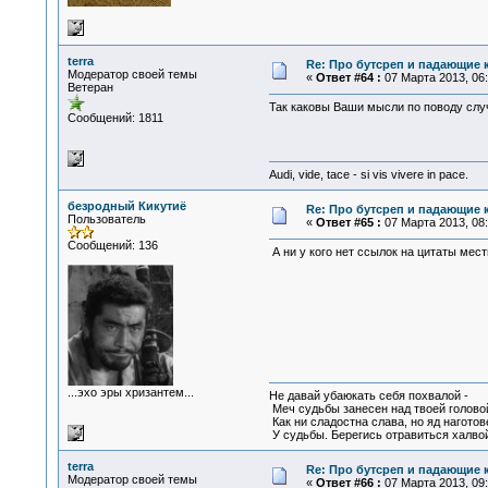
terra
Re: Про бутсреп и падающие 
Модератор своей темы
«
Ответ #64 :
07 Марта 2013, 06:
Ветеран
Так каковы Ваши мысли по поводу сл
Сообщений: 1811
Audi, vide, tace - si vis vivere in pace.
безродный Кикутиё
Re: Про бутсреп и падающие 
Пользователь
«
Ответ #65 :
07 Марта 2013, 08:
Сообщений: 136
А ни у кого нет ссылок на цитаты мес
...эхо эры хризантем...
Не давай убаюкать себя похвалой -
Меч судьбы занесен над твоей голово
Как ни сладостна слава, но яд наготов
У судьбы. Берегись отравиться халвой
terra
Re: Про бутсреп и падающие 
Модератор своей темы
«
Ответ #66 :
07 Марта 2013, 09: