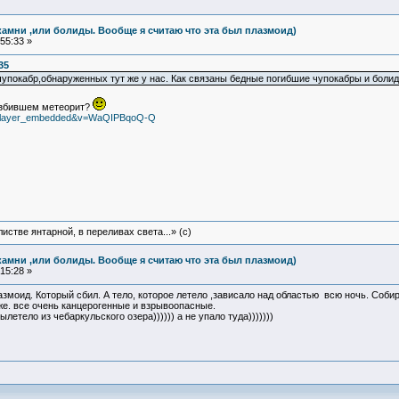
камни ,или болиды. Вообще я считаю что эта был плазмоид)
55:33 »
35
 чупокабр,обнаруженных тут же у нас. Как связаны бедные погибшие чупокабры и бол
азбившем метеорит?
e=player_embedded&v=WaQIPBqoQ-Q
истве янтарной, в переливах света...» (c)
камни ,или болиды. Вообще я считаю что эта был плазмоид)
15:28 »
лазмоид. Который сбил. А тело, которое летело ,зависало над областью всю ночь. Соби
же. все очень канцерогенные и взрывоопасные.
летело из чебаркульского озера)))))) а не упало туда)))))))