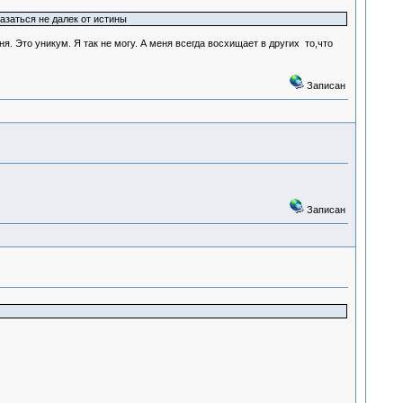
азаться не далек от истины
 Это уникум. Я так не могу. А меня всегда восхищает в других то,что
Записан
Записан