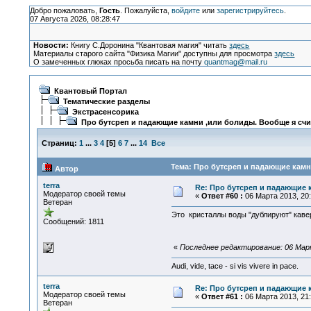
Добро пожаловать,
Гость
. Пожалуйста,
войдите
или
зарегистрируйтесь
.
07 Августа 2026, 08:28:47
Новости:
Книгу С.Доронина "Квантовая магия" читать
здесь
Материалы старого сайта "Физика Магии" доступны для просмотра
здесь
О замеченных глюках просьба писать на почту
quantmag@mail.ru
Квантовый Портал
Тематические разделы
Экстрасенсорика
Про бутсреп и падающие камни ,или болиды. Вообще я счи
Страниц:
1
...
3
4
[
5
]
6
7
...
14
Все
Тема: Про бутсреп и падающие камн
Автор
terra
Re: Про бутсреп и падающие 
Модератор своей темы
«
Ответ #60 :
06 Марта 2013, 20:
Ветеран
Это кристаллы воды "дублируют" каве
Сообщений: 1811
«
Последнее редактирование: 06 Марта
Audi, vide, tace - si vis vivere in pace.
terra
Re: Про бутсреп и падающие 
Модератор своей темы
«
Ответ #61 :
06 Марта 2013, 21:
Ветеран