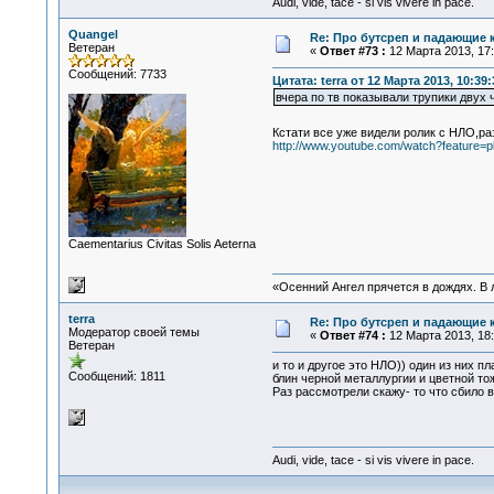
Audi, vide, tace - si vis vivere in pace.
Quangel
Re: Про бутсреп и падающие 
Ветеран
«
Ответ #73 :
12 Марта 2013, 17:
Сообщений: 7733
Цитата: terra от 12 Марта 2013, 10:39:
вчера по тв показывали трупики двух
Кстати все уже видели ролик с НЛО,р
http://www.youtube.com/watch?featur
Сaementarius Civitas Solis Aeterna
«Осенний Ангел прячется в дождях. В л
terra
Re: Про бутсреп и падающие 
Модератор своей темы
«
Ответ #74 :
12 Марта 2013, 18:
Ветеран
и то и другое это НЛО)) один из них п
Сообщений: 1811
блин черной металлургии и цветной то
Раз рассмотрели скажу- то что сбило вы
Audi, vide, tace - si vis vivere in pace.