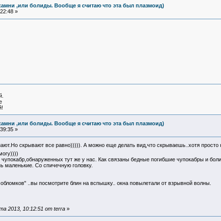
камни ,или болиды. Вообще я считаю что эта был плазмоид)
22:48 »
й.
е
!
камни ,или болиды. Вообще я считаю что эта был плазмоид)
39:35 »
знают.Но скрывают все равно))))). А можно еще делать вид,что скрываешь..хотя прост
огу))))
х чупокабр,обнаруженных тут же у нас. Как связаны бедные погибшие чупокабры и бо
ь маленькие. Со спичечную головку.
обломков" ..вы посмотрите блин на вспышку.. окна повылетали от взрывной волны.
 2013, 10:12:51 от terra
»