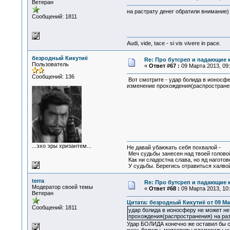
Ветеран
на растрату денег обратили внимание)
Сообщений: 1811
Audi, vide, tace - si vis vivere in pace.
безродный Кикутиё
Re: Про бутсреп и падающие 
Пользователь
«
Ответ #67 :
09 Марта 2013, 09:
Сообщений: 136
Вот смотрите - удар болида в ионосфер
изменение прохождения(распространен
...эхо эры хризантем...
Не давай убаюкать себя похвалой -
Меч судьбы занесен над твоей голово
Как ни сладостна слава, но яд наготов
У судьбы. Берегись отравиться халвой
terra
Re: Про бутсреп и падающие 
Модератор своей темы
«
Ответ #68 :
09 Марта 2013, 10:
Ветеран
Цитата: безродный Кикутиё от 09 Мар
Сообщений: 1811
удар болида в ионосферу не может не 
прохождения(распространения) на раз
Удар БОЛИДА конечно же оставил бы сле