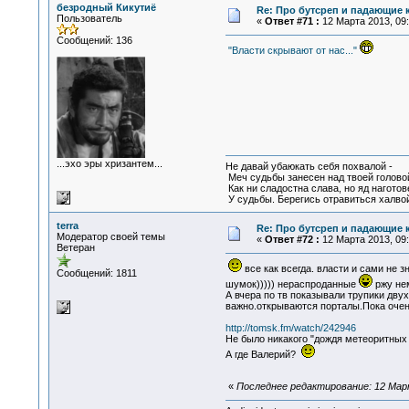
безродный Кикутиё
Re: Про бутсреп и падающие 
Пользователь
«
Ответ #71 :
12 Марта 2013, 09:
Сообщений: 136
"Власти скрывают от нас..."
...эхо эры хризантем...
Не давай убаюкать себя похвалой -
Меч судьбы занесен над твоей голово
Как ни сладостна слава, но яд наготов
У судьбы. Берегись отравиться халвой
terra
Re: Про бутсреп и падающие 
Модератор своей темы
«
Ответ #72 :
12 Марта 2013, 09:
Ветеран
все как всегда. власти и сами не 
Сообщений: 1811
шумок))))) нераспроданные
ржу нем
А вчера по тв показывали трупики дву
важно.открываются порталы.Пока очен
http://tomsk.fm/watch/242946
Не было никакого "дождя метеоритных 
А где Валерий?
«
Последнее редактирование: 12 Марта