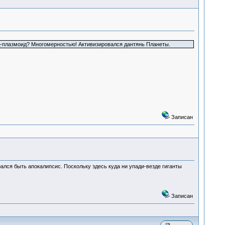
ид-плазмоид? Многомерностью! Активизировался дантянь Планеты.
Записан
рался быть апокалипсис. Поскольку здесь куда ни упади-везде гиганты
Записан