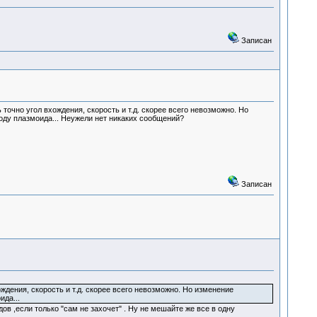
Записан
точно угол вхождения, скорость и т.д. скорее всего невозможно. Но
оду плазмоида... Неужели нет никаких сообщений?
Записан
ждения, скорость и т.д. скорее всего невозможно. Но изменение
да...
ов ,если только "сам не захочет" . Ну не мешайте же все в одну