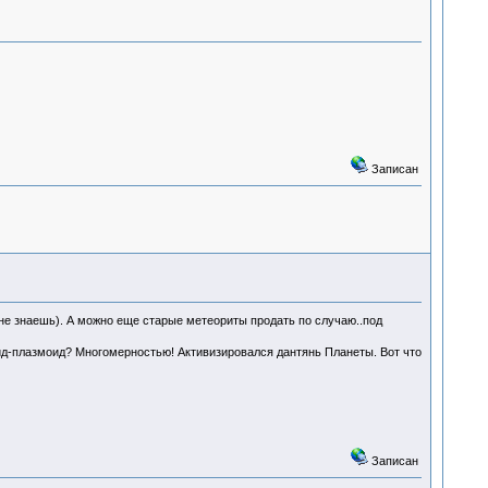
Записан
о не знаешь). А можно еще старые метеориты продать по случаю..под
лид-плазмоид? Многомерностью! Активизировался дантянь Планеты. Вот что
Записан