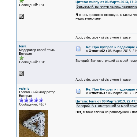
Цитата: valeriy от 06 Марта 2013, 17:2
Сообщений: 1811
Быковский, взглянув на них, наверняк
Я очень трепетно отношусь к таким лю
недоступно мне.
Audi, vide, tace - si vis vivere in pace.
terra
Re: Про бутсреп и падающие 
Модератор своей темы
«
Ответ #62 :
06 Марта 2013, 21:
Ветеран
Валерий! Вы- смотрящий за моей тем
Сообщений: 1811
Audi, vide, tace - si vis vivere in pace.
valeriy
Re: Про бутсреп и падающие 
Глобальный модератор
«
Ответ #63 :
06 Марта 2013, 21:
Ветеран
Цитата: terra от 06 Марта 2013, 22:47:
Сообщений: 4167
Валерий! Вы- смотрящий за моей тем
Нет, я тоже слегка не равнодушен к 