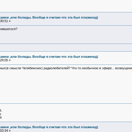
камни ,или болиды. Вообще я считаю что эта был плазмоид)
30:51 »
учившегося?
камни ,или болиды. Вообще я считаю что эта был плазмоид)
29:05 »
тных(в смысле Челябинских) радиолюбителей? Что-то необычное в эфире... возмущение
й.
е
!
камни ,или болиды. Вообще я считаю что эта был плазмоид)
03:34 »