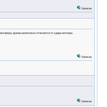
Записан
атмосферу) думаю разительно отличается от удара метеора.
Записан
Записан