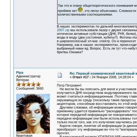
Так что в плане общетеоретического понимания 
проблем нет
, это легко объяснимо. Сложности 
количественными соотношениями.
В наших экспериментах по дальней многокиломет
2007.zip
мы использовали лазер с двумя связанн
оптически активные субстанции (ДНК, РНК, белки)
моды в моду (два состояния, кубиты?). Фотоны п
в широкополосный эл-маг. спектр. Он и переносит
Например, как в наших экспериментах, происходит
выбранный нами яд. Вопрос. Есть ли тут что-ниб
бритвы Оккама?
Pipa
Re: Первый коммерческий квантовый 
Администратор
«
Ответ #17 :
24 Января 2008, 14:28:04 »
Ветеран
Петр Петрович!
Сообщений: 3660
Не могли бы вы пояснить для меня и участников
излучается ДНК посредством модулированного ла
может считаться информационным. Поэтому главны
окружающую их среду (поскольку такие процессы п
акцептором, способным восстановить по этой инф
Другими словами, об информации можно говорить 
приемнику удается правильно "раскодировать" пос
которое передачей информации не поворачивается
передачи информации они были использованы тол
только после того, как это излучение научились р
Короче говоря, понятие об информации (в данном
преобразует эту информации во что-то "материальн
прочтет.
Квантовая
В классической модели УТИЛИЗАЦИЯ генетическо