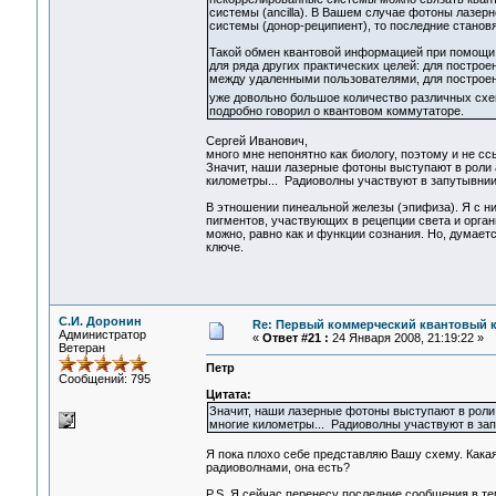
системы (ancilla). В Вашем случае фотоны лазерн
системы (донор-реципиент), то последние станов
Такой обмен квантовой информацией при помощи 
для ряда других практических целей: для постро
между удаленными пользователями, для построен
уже довольно большое количество различных схем 
подробно говорил о квантовом коммутаторе.
Сергей Иванович,
много мне непонятно как биологу, поэтому и не с
Значит, наши лазерные фотоны выступают в роли а
километры... Радиоволны участвуют в запутывни
В этношении пинеальной железы (эпифиза). Я с ни
пигментов, участвующих в рецепции света и орган
можно, равно как и функции сознания. Но, думаетс
ключе.
С.И. Доронин
Re: Первый коммерческий квантовый 
Администратор
«
Ответ #21 :
24 Января 2008, 21:19:22 »
Ветеран
Петр
Сообщений: 795
Цитата:
Значит, наши лазерные фотоны выступают в роли 
многие километры... Радиоволны участвуют в за
Я пока плохо себе представляю Вашу схему. Как
радиоволнами, она есть?
P.S. Я сейчас перенесу последние сообщения в т