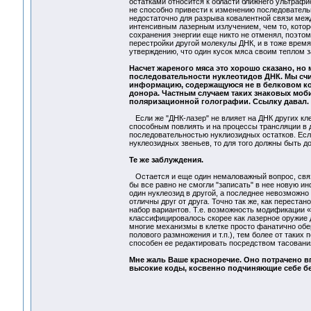
остатками относится к области ближнего ультрафио
не способно привести к изменению последовательн
недостаточно для разрыва ковалентной связи межд
интенсивным лазерным излучением, чем то, котор
сохранения энергии еще никто не отменял, поэто
перестройки другой молекулы ДНК, и в тоже время
утверждению, что один кусок мяса своим теплом з
Насчет жареного мяса это хорошо сказано, но
последовательности нуклеотидов ДНК. Мы сч
информацию, содержащуюся не в белковом ко
донора. Частным случаем таких знаковых моби
поляризационной голографии. Ссылку давал.
Если же "ДНК-лазер" не влияет на ДНК других клет
способным повлиять и на процессы трансляции в д
последовательностью нуклиозидных остатков. Есл
нуклеозидных звеньев, то для того должны быть д
Те же заблуждения.
Остается и еще один немаловажный вопрос, связа
бы все равно не смогли "записать" в нее новую и
один нуклеозид в другой, а последнее невозможн
отличны друг от друга. Точно так же, как перестан
набор вариантов. Т.е. возможность модификации «
классифицировалось скорее как лазерное оружие 
многие механизмы в клетке просто фанатично обе
полового размножения и т.п.), тем более от таких
способен ее редактировать посредством тасования
Мне жаль Ваше красноречие. Оно потрачено вп
высокие коды, косвенно подчиняющие себе б