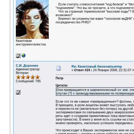
Если считать словосочетания "код белков" и "бел
"подчиняем". Что вы не трогаете, а что подчиняет
Что за странная терминология "высокие коды"? Б
возможно?
Влиянет ли упомянутая вами "топология жкДНК" н
посредничество РНК)?
Квантовая
инструменталистка
С.И. Доронин
Re: Квантовый биокомпьютер
Администратор
«
Ответ #24 :
24 Января 2008, 22:31:07 »
Ветеран
Петр
Сообщений: 795
Цитата:
Они превращаются в широкополосный эл. маг. спек
спутан (?) с промодулированными по поляризации
Если это те же самые «превращенные»? фотоны, т
В принципе, в роли анциллы может выступать люб
и перенести ее (желательно без потерь) на другой
экспериментами по связыванию двух макроскопич
речь идет о создании примитивных пока квантовы
запутанности). В книге у меня есть ссылки на стать
можно проверить, насколько успешно передалась 
Что происходит в Ваших экспериментах мне не сов
у меня вопрос – почему в своих работах вы не п