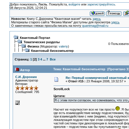
Добро пожаловать,
Гость
. Пожалуйста,
войдите
или
зарегистрируйтесь
.
08 Августа 2026, 12:04:21
Новости:
Книгу С.Доронина "Квантовая магия" читать
здесь
Материалы старого сайта "Физика Магии" доступны для просмотра
здесь
О замеченных глюках просьба писать на почту
quantmag@mail.ru
Квантовый Портал
Тематические разделы
0 Пользовател
Физика
(Модератор:
valeriy
)
Квантовый биокомпьютер
Страниц:
1
[
2
]
3
4
...
7
Все
Тема: Квантовый биокомпьютер (Прочитано 31
Автор
С.И. Доронин
Re: Первый коммерческий квантовый 
Администратор
«
Ответ #15 :
23 Января 2008, 19:32:57 »
Ветеран
ScrollLock
Сообщений: 795
Цитата:
Я с этим почти согласен, но сомневаюсь, что это
Насчет ее «хрупкости» все не так просто
. Я б
где есть взаимодействие между подсистемами, буд
при взаимодействии с ним (видимо, под «хрупкост
локализация подсистем при этом сопровождается 
частей системы при декогеренции в локальной ф
ореолов – подсистемы как бы «укутываются» при 