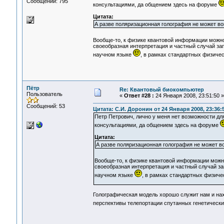
Сообщений: 795
консультациями, да общением здесь на форуме
Цитата:
А разве поляризационная голография не может во
Вообще-то, к физике квантовой информации можно
своеобразная интерпретация и частный случай за
научном языке
, в рамках стандартных физичес
Пётр
Re: Квантовый биокомпьютер
Пользователь
«
Ответ #28 :
24 Января 2008, 23:51:50 »
Сообщений: 53
Цитата: С.И. Доронин от 24 Января 2008, 23:36:
Петр Петрович, лично у меня нет возможности дл
консультациями, да общением здесь на форуме
Цитата:
А разве поляризационная голография не может в
Вообще-то, к физике квантовой информации можн
своеобразная интерпретация и частный случай з
научном языке
, в рамках стандартных физиче
Голографическая модель хорошо служит нам и нахо
перспективы телепортации спутанных генетических 