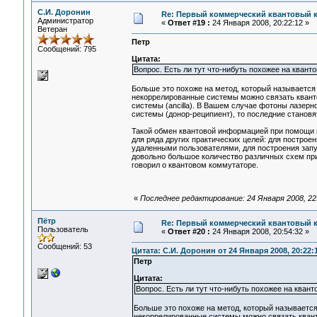
С.И. Доронин
Re: Первый коммерческий квантовый 
Администратор
«
Ответ #19 :
24 Января 2008, 20:22:12 »
Ветеран
Петр
Сообщений: 795
Цитата:
Вопрос. Есть ли тут что-нибуть похожее на кван
Больше это похоже на метод, который называется 
некоррелированные системы можно связать квант
системы (ancilla). В Вашем случае фотоны лазерн
системы (донор-реципиент), то последние становя
Такой обмен квантовой информацией при помощи 
для ряда других практических целей: для построе
удаленными пользователями, для построения запу
довольно большое количество различных схем приме
говорил о квантовом коммутаторе.
«
Последнее редактирование: 24 Января 2008, 22
Пётр
Re: Первый коммерческий квантовый 
Пользователь
«
Ответ #20 :
24 Января 2008, 20:54:32 »
Сообщений: 53
Цитата: С.И. Доронин от 24 Января 2008, 20:22:
Петр
Цитата:
Вопрос. Есть ли тут что-нибуть похожее на кван
Больше это похоже на метод, который называется 
некоррелированные системы можно связать квант