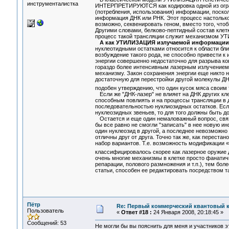
инструменталистка
ИНТЕРПРЕТИРУЮТСЯ как кодировка одной из огран
(потребления, использования) информации, поскол
информация ДНК или РНК. Этот процесс настолько 
возможно, секвенировать геном, вместо того, что
Другими словами, белково-пептидный состав клет
процесс такой трансляции служит механизмом У
А как УТИЛИЗАЦИЯ излучаемой информации 
нуклеотидными остатками относится к области бли
возбуждение такого рода, не способно привести к
энергии совершенно недостаточно для разрыва ко
гораздо более интенсивным лазерным излучением,
механизму. Закон сохранения энергии еще никто 
достаточную для перестройки другой молекулы ДНК
подобен утверждению, что один кусок мяса своим
Если же "ДНК-лазер" не влияет на ДНК других клет
способным повлиять и на процессы трансляции в д
последовательностью нуклиозидных остатков. Есл
нуклеозидных звеньев, то для того должны быть д
Остается и еще один немаловажный вопрос, связа
бы все равно не смогли "записать" в нее новую и
один нуклеозид в другой, а последнее невозможн
отличны друг от друга. Точно так же, как перестан
набор вариантов. Т.е. возможность модификации «
классифицировалось скорее как лазерное оружие
очень многие механизмы в клетке просто фанатич
репарации, полового размножения и т.п.), тем бол
статьи, способен ее редактировать посредством т
Пётр
Re: Первый коммерческий квантовый 
Пользователь
«
Ответ #18 :
24 Января 2008, 20:18:45 »
Сообщений: 53
Не могли бы вы пояснить для меня и участников