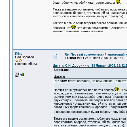
будет обернут «шубой» квантового ореола
.
Также и в нашем организме, любая его локальная с
себя квантовый ореол, отвечающий за нелокальные
иметь свой квантовый ореол (тонкую структуру).
Так что в плане общетеоретического понимания 
проблем нет
, это легко объяснимо. Сложности 
количественными соотношениями.
Пётр
Re: Первый коммерческий квантовый 
Пользователь
«
Ответ #16 :
24 Января 2008, 11:45:37 »
Сообщений: 53
Цитата: С.И. Доронин от 23 Января 2008, 19:32:
ScrollLock
Цитата:
Я с этим почти согласен, но сомневаюсь, что эт
Насчет ее «хрупкости» все не так просто
. Я б
всегда, где есть взаимодействие между подсистем
окружением при взаимодействии с ним (видимо, п
двух концах – локализация подсистем при этом с
«проявление» отдельных частей системы при де
локальных форм квантовых ореолов – подсистемы
в процессе декогеренции будет обернут «шубой» 
Также и в нашем организме, любая его локальная 
себя квантовый ореол, отвечающий за нелокальны
иметь свой квантовый ореол (тонкую структуру).