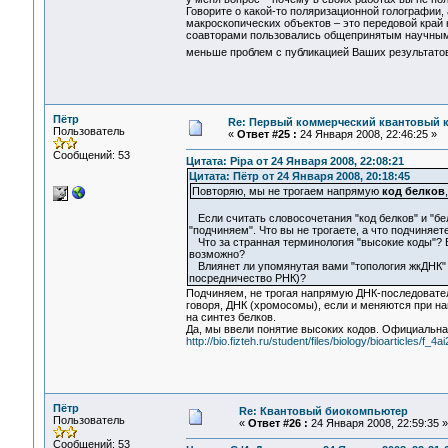
Говорите о какой-то поляризационной голографии,
макроскопических объектов – это передовой край 
соавторами пользовались общепринятым научным 
меньше проблем с публикацией Ваших результат
Пётр
Re: Первый коммерческий квантовый 
Пользователь
«
Ответ #25 :
24 Января 2008, 22:46:25 »
Сообщений: 53
Цитата: Pipa от 24 Января 2008, 22:08:21
Цитата: Пётр от 24 Января 2008, 20:18:45
Повторяю, мы не трогаем напрямую
код белков
Если считать словосочетания "код белков" и "бел
"подчиняем". Что вы не трогаете, а что подчиняе
Что за странная терминология "высокие коды"? Б
возможно?
Влиянет ли упомянутая вами "топология жкДНК" 
посредничество РНК)?
Подчиняем, не трогая напрямую ДНК-последовате
говоря, ДНК (хромосомы), если и меняются при на
на синтез белков.
Да, мы ввели понятие высоких кодов. Официальная
http://bio.fizteh.ru/student/files/biology/bioarticles/f_4ai
Пётр
Re: Квантовый биокомпьютер
Пользователь
«
Ответ #26 :
24 Января 2008, 22:59:35 »
Сообщений: 53