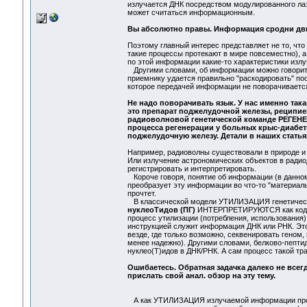
излучается ДНК посредством модулированного ла
может считаться информационным.
Вы абсолютно правы. Информация сродни дви
Поэтому главный интерес представляет не то, чт
такие процессы протекают в мире повсеместно), а
по этой информации какие-то характеристики изл
Другими словами, об информации можно говорить 
приемнику удается правильно "раскодировать" пос
которое передачей информации не поворачивается
Не надо поворачивать язык. У нас именно такая
это препарат поджелудочной железы, реципиен
радиоволновой генетической команде РЕГЕНЕ
процесса регенерации у больных крыс-диабети
поджелудочную железу. Детали в наших статья
Например, радиоволны существовали в природе и 
Или излучение астрономических объектов в радиод
регистрировать и интерпретировать.
Короче говоря, понятие об информации (в данном
преобразует эту информации во что-то "материальн
прочтет.
В классической модели УТИЛИЗАЦИЯ генетическог
нуклеоТидов (ПГ)
ИНТЕРПРЕТИРУЮТСЯ как кодиров
процесс утилизации (потребления, использования)
инструкцией служит информация ДНК или РНК. Это
везде, где только возможно, секвенировать геном
менее надежно). Другими словами, белково-пепти
нуклео(Т)идов в ДНК/РНК. А сам процесс такой 
Ошибаетесь. Обратная задачка далеко не всег
прислать свой анал. обзор на эту тему.
А как УТИЛИЗАЦИЯ излучаемой информации проис