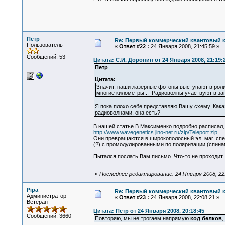
Пётр
Re: Первый коммерческий квантовый 
Пользователь
«
Ответ #22 :
24 Января 2008, 21:45:59 »
Сообщений: 53
Цитата: С.И. Доронин от 24 Января 2008, 21:19:
Петр
Цитата:
Значит, наши лазерные фотоны выступают в роли 
многие километры... Радиоволны участвуют в з
Я пока плохо себе представляю Вашу схему. Ка
радиоволнами, она есть?
В нашей статье В.Максименко подробно расписал
http://www.wavegenetics.jino-net.ru/zip/Teleport.zip
Они превращаются в широкополосный эл. маг. спект
(?) с промодулированными по поляризации (спина
Пытался послать Вам письмо. Что-то не проходит.
«
Последнее редактирование: 24 Января 2008, 22
Pipa
Re: Первый коммерческий квантовый 
Администратор
«
Ответ #23 :
24 Января 2008, 22:08:21 »
Ветеран
Цитата: Пётр от 24 Января 2008, 20:18:45
Сообщений: 3660
Повторяю, мы не трогаем напрямую
код белков
,