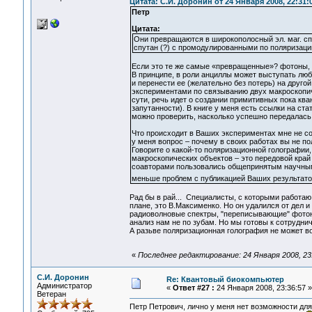
Цитата: С.И. Доронин от 24 Января 2008, 22:31:
Петр
Цитата:
Они превращаются в широкополосный эл. маг. спек
спутан (?) с промодулированными по поляризаци
Если это те же самые «превращенные»? фотоны, 
В принципе, в роли анциллы может выступать люб
и перенести ее (желательно без потерь) на другой
экспериментами по связыванию двух макроскопич
сути, речь идет о создании примитивных пока к
запутанности). В книге у меня есть ссылки на стат
можно проверить, насколько успешно передалась 
Что происходит в Ваших экспериментах мне не со
у меня вопрос – почему в своих работах вы не 
Говорите о какой-то поляризационной голографии,
макроскопических объектов – это передовой край 
соавторами пользовались общепринятым научным
меньше проблем с публикацией Ваших результат
Рад бы в рай... Специалисты, с которыми работаю
плане, это В.Максименко. Но он удалился от дел 
радиоволновые спектры, "переписывающие" фотон
анализ нам не по зубам. Но мы готовы к сотруднич
А разьве поляризационная голография не может в
«
Последнее редактирование: 24 Января 2008, 23
С.И. Доронин
Re: Квантовый биокомпьютер
Администратор
«
Ответ #27 :
24 Января 2008, 23:36:57 »
Ветеран
Петр Петрович, лично у меня нет возможности дл