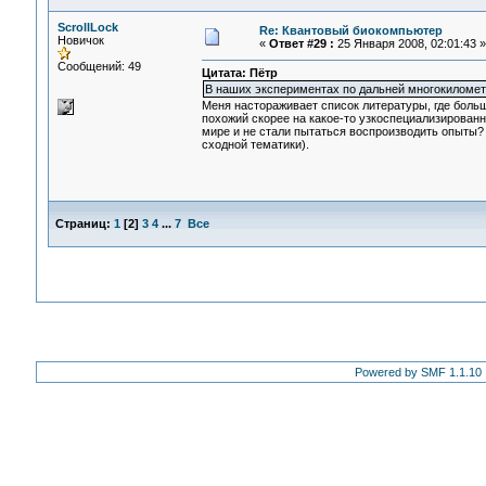
ScrollLock
Re: Квантовый биокомпьютер
Новичок
«
Ответ #29 :
25 Января 2008, 02:01:43 »
Сообщений: 49
Цитата: Пётр
В наших экспериментах по дальней многокиломе
Меня настораживает список литературы, где больш
похожий скорее на какое-то узкоспециализирован
мире и не стали пытаться воспроизводить опыты? 
сходной тематики).
Страниц:
1
[
2
]
3
4
...
7
Все
Powered by SMF 1.1.10