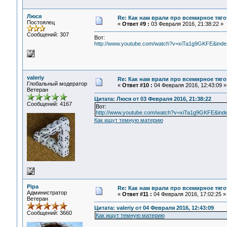
Люся
Re: Как нам врали про всемирное тяго
Постоялец
«
Ответ #9 :
03 Февраля 2016, 21:38:22 »
Сообщений: 307
Вот:
http://www.youtube.com/watch?v=xiTa1g9GKFE&inde
valeriy
Re: Как нам врали про всемирное тяго
Глобальный модератор
«
Ответ #10 :
04 Февраля 2016, 12:43:09 »
Ветеран
Цитата: Люся от 03 Февраля 2016, 21:38:22
Сообщений: 4167
Вот:
http://www.youtube.com/watch?v=xiTa1g9GKFE&ind
Как ищут темную материю
Pipa
Re: Как нам врали про всемирное тяго
Администратор
«
Ответ #11 :
04 Февраля 2016, 17:02:25 »
Ветеран
Цитата: valeriy от 04 Февраля 2016, 12:43:09
Сообщений: 3660
Как ищут темную материю