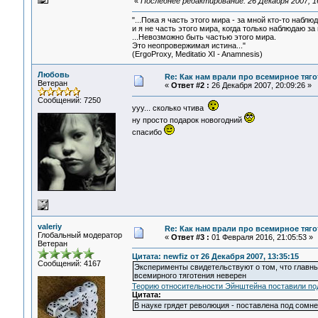
«
Последнее редактирование: 26 Декабря 2007, 16
"...Пока я часть этого мира - за мной кто-то наблюд
и я не часть этого мира, когда только наблюдаю за 
...Невозможно быть частью этого мира.
Это неопровержимая истина..."
(ErgoProxy, Meditatio XI - Anamnesis)
Любовь
Re: Как нам врали про всемирное тяго
Ветеран
«
Ответ #2 :
26 Декабря 2007, 20:09:26 »
Сообщений: 7250
ууу... сколько чтива
ну просто подарок новогодний
спасибо
valeriy
Re: Как нам врали про всемирное тяго
Глобальный модератор
«
Ответ #3 :
01 Февраля 2016, 21:05:53 »
Ветеран
Цитата: newfiz от 26 Декабря 2007, 13:35:15
Сообщений: 4167
Эксперименты свидетельствуют о том, что главны
всемирного тяготения неверен
Теорию относительности Эйнштейна поставили по
Цитата:
В науке грядет революция - поставлена под сомне