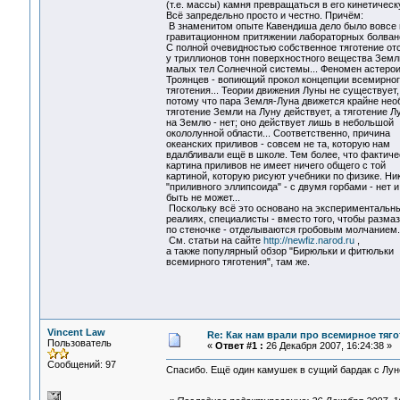
(т.е. массы) камня превращаться в его кинетическ
Всё запредельно просто и честно. Причём:
В знаменитом опыте Кавендиша дело было вовсе 
гравитационном притяжении лабораторных болвано
С полной очевидностью собственное тяготение от
у триллионов тонн поверхностного вещества Земл
малых тел Солнечной системы... Феномен астерои
Троянцев - вопиющий прокол концепции всемирног
тяготения... Теории движения Луны не существует,
потому что пара Земля-Луна движется крайне нео
тяготение Земли на Луну действует, а тяготение Л
на Землю - нет; оно действует лишь в небольшой
окололунной области... Соответственно, причина
океанских приливов - совсем не та, которую нам
вдалбливали ещё в школе. Тем более, что фактиче
картина приливов не имеет ничего общего с той
картиной, которую рисуют учебники по физике. Ни
"приливного эллипсоида" - с двумя горбами - нет и
быть не может...
Поскольку всё это основано на экспериментальн
реалиях, специалисты - вместо того, чтобы размаз
по стеночке - отделываются гробовым молчанием.
См. статьи на сайте
http://newfiz.narod.ru
,
а также популярный обзор "Бирюльки и фитюльки
всемирного тяготения", там же.
Vincent Law
Re: Как нам врали про всемирное тяго
Пользователь
«
Ответ #1 :
26 Декабря 2007, 16:24:38 »
Сообщений: 97
Спасибо. Ещё один камушек в сущий бардак с Лун