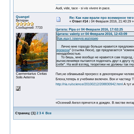
Audi, vide, tace - si vis vivere in pace.
Quangel
Re: Как нам врали про всемирное тяго
Ветеран
«
Ответ #14 :
04 Февраля 2016, 21:40:29 »
Сообщений: 7733
Цитата: Pipa от 04 Февраля 2016, 17:02:25
Цитата: valeriy от 04 Февраля 2016, 12:43:09
Как ищут темную материю
Лично мне гораздо больше нравится предложени
времени
" (ссылка Люси), где предлагается "изме
ненадобностью.
То бишь, мне вообще не нравится сам подход, 
вычислениями пытаются подогнать друг к другу п
себе". На мой взгляд, теоретики не должны так гн
Сaementarius Civitas
Пип,не обламывай прогресс в декогеренции чел
Solis Aeterna
Блоха,теперь в учебники включен. Вон и частицу 
http://ria.ru/science/20100212/208830942.html
А тут 
«Осенний Ангел прячется в дождях. В листве янтарн
Страниц:
[
1
]
2
3
4
Все