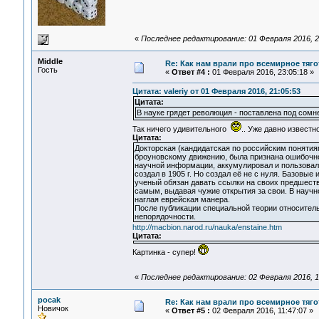
«
Последнее редактирование: 01 Февраля 2016, 22
Middle
Re: Как нам врали про всемирное тяго
Гость
«
Ответ #4 :
01 Февраля 2016, 23:05:18 »
Цитата: valeriy от 01 Февраля 2016, 21:05:53
Цитата:
В науке грядет революция - поставлена под сомн
Так ничего удивительного
.. Уже давно известно
Цитата:
Докторская (кандидатская по российским поняти
броуновскому движению, была признана ошибочной
научной информации, аккумулировал и пользовал
создал в 1905 г. Но создал её не с нуля. Базовы
ученый обязан давать ссылки на своих предшестве
самым, выдавая чужие открытия за свои. В научн
наглая еврейская манера.
После публикации специальной теории относитель
непорядочности.
http://macbion.narod.ru/nauka/enstaine.htm
Цитата:
Картинка - супер!
«
Последнее редактирование: 02 Февраля 2016, 12
pocak
Re: Как нам врали про всемирное тяго
Новичок
«
Ответ #5 :
02 Февраля 2016, 11:47:07 »