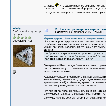
Спасибо
, что сделали верное решение, хотела
написано это - в антисемитской форме ... Задеть 
взгляд (если не обращать внимания на некоторую
valeriy
Re: Как нам врали про всемирное тяго
Глобальный модератор
«
Ответ #8 :
03 Февраля 2016, 18:13:31 »
Ветеран
Черных дыр нет: Американская исследовательница
Сообщений: 4167
Впервые черные дыры появились как математически
к себе окружающую материю, и в результате притя
уже ни при каких условиях ничто не сможет выйт
Цитата:
воображаемая граница в пространстве-времени, р
событиями на светоподобной (изотропной) бескон
события, которые так соединить нельзя.
Эта граница Шваршильда была вычислена с приме
на все это взглянуть с позиций квантовой механики
может существовать.
А дальше больше. В согласии с принципами кванто
то вселенная, скорее всего, существует вечно, п
время пульсаций) и обновляя, время от времени, 
состоит окружающий мир и мы в том числе.
Что значит обновление барионной начинки? Это оз
вакуумом, а на каких-то периодах она творится из
вакуума. Именно об этом говорят астрофизики, ко