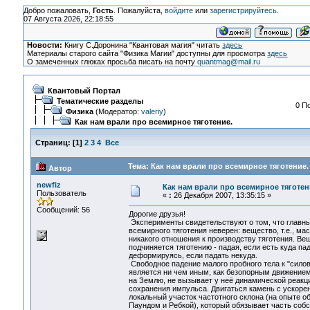
Добро пожаловать,
Гость
. Пожалуйста,
войдите
или
зарегистрируйтесь
.
07 Августа 2026, 22:18:55
Новости:
Книгу С.Доронина "Квантовая магия" читать
здесь
Материалы старого сайта "Физика Магии" доступны для просмотра
здесь
О замеченных глюках просьба писать на почту
quantmag@mail.ru
Квантовый Портал
Тематические разделы
0 П
Физика
(Модератор:
valeriy
)
Как нам врали про всемирное тяготение.
Страниц:
[
1
]
2
3
4
Все
Тема: Как нам врали про всемирное тяготение.
Автор
newfiz
Как нам врали про всемирное тяготен
Пользователь
«
:
26 Декабря 2007, 13:35:15 »
Сообщений: 56
Дорогие друзья!
Эксперименты свидетельствуют о том, что главны
всемирного тяготения неверен: вещество, т.е., ма
никакого отношения к производству тяготения. В
подчиняется тяготению - падая, если есть куда пад
деформируясь, если падать некуда.
Свободное падение малого пробного тела к "сило
является ни чем иным, как безопорным движение
на Землю, не вызывает у неё динамической реакци
сохранения импульса. Двигаться камень с ускоре
локальный участок частотного склона (на опыте 
Паундом и Ребкой), который обязывает часть собс