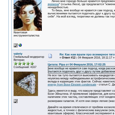
Лично мне гораздо больше нравится предложени
времени
" (ссылка Люси), где предлагается "измен
ненадобностью.
То бишь, мне вообще не нравится сам подход, к
вычислениями пытаются подогнать друг к другу п
себе". На мой взгляд, теоретики не должны так гну
Квантовая
инструменталистка
valeriy
Re: Как нам врали про всемирное тяго
Глобальный модератор
«
Ответ #12 :
04 Февраля 2016, 18:11:17 »
Ветеран
Цитата: Pipa от 04 Февраля 2016, 17:02:25
Сообщений: 4167
мне вообще не нравится сам подход, когда расх
пытаются подогнать друг к другу путем добавлен
Не все так тупо пытаются выискивать кандидатов н
неувязка между наблюдаемыми астрофизическими 
вклада в коррекцию этих фактов. Сейчас наметилс
energy from Bose-Einstein condensate
- статья С. Д
Здесь имеется в виду, что вакуум представляет с
Бозе-Эйнштена. И проявление эффектов, для кото
наличием этих частиц, составляющих этот конденс
размерами галактик. И хотя они сверх-легкие (мас
Давайте на время отвлечемся от проблем космолог
жидкостью, а точнее с физическим вакуумом (или, 
квантовым эфиром). Классический эксперимент в 