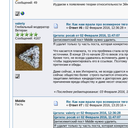
Сообщений: 49
Иудаизм к появлению теории относительности Эйнш
valeriy
Re: Как нам врали про всемирное тяго
Глобальный модератор
«
Ответ #6 :
02 Февраля 2016, 12:36:28 »
Ветеран
Цитата: pocak от 02 Февраля 2016, 11:47:07
Сообщений: 4167
антисемитский пост Middle нужно удалить.
Я удалит только ту часть поста, которая конкретно
Что касается плагиата, то эта проблема стала ос
источники. В конце 19-го начале 20-го веков эта 
Кроме того, не всегда удавалось вспомнить даже гд
чтобы задокументировать его в ссылках. Поэтому 
претензии и обиды.
Даже сейчас, в век Интернета, не всегда удается 
сейчас общество более строго пытается относитьс
защитами липовых кандидатских и докторских дисс
причинении вреда обществу и даже несет опаснос
«
Последнее редактирование: 03 Февраля 2016, 10
Middle
Re: Как нам врали про всемирное тяго
Гость
«
Ответ #7 :
02 Февраля 2016, 13:20:16 »
Цитата: valeriy от 02 Февраля 2016, 12:36:28
Цитата: pocak от 02 Февраля 2016, 11:47:07
антисемитский пост Middle нужно удалить.
Я удалит только ту часть поста, которая конкретн