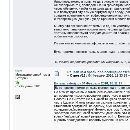
было переломано в попытке дать ясную интерпрет
же эксперименты, проведенные на громоздких мол
через обе щели, чтобы на выходе дать правильны
она возбуждает эту самую виртуальную среду (вак
создают правильную интерференционную картину, 
интерпретацию, данную Луи де Бройлем о пилот-в
К чему это отклонение от темы? А то, что упомян
выполняют аналогичную роль пилот-волны де Бройл
частицы способствуют звездам двигаться слаженн
орбитальной скорости.
Имеют место квантовые эффекты в масштабах гала
Будет время, немного позже можно поднять вопро
«
Последнее редактирование: 05 Февраля 2016, 09
terra
Re: Как нам врали про всемирное тяго
Модератор своей темы
«
Ответ #13 :
04 Февраля 2016, 19:33:25 »
Ветеран
Цитата: valeriy от 04 Февраля 2016, 18:11:17
Сообщений: 1811
Будет время, немного позже можно поднять вопр
Но в то же время вы с готовностью обвиняете в "п
цитировании и компилировании известного и заезж
Целого? Не считаете же вы какой то кусок проявл
часть Целого. И коль скоро, по разным причинам,
становится доступной -не одному, а уж стольким, 
ощущаемое.(познаваемое)Именно поэтому "рукописи
"собственностью" некой личности. даже если эта 
время "найдется" новый ретранслятор.Но! Великая
оценить последствия и бросить рукопись в огонь!