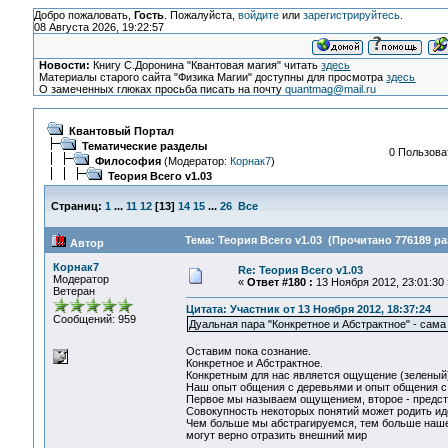
Добро пожаловать,
Гость
. Пожалуйста,
войдите
или
зарегистрируйтесь
.
08 Августа 2026, 19:22:57
Новости:
Книгу С.Доронина "Квантовая магия" читать
здесь
Материалы старого сайта "Физика Магии" доступны для просмотра
здесь
О замеченных глюках просьба писать на почту
quantmag@mail.ru
Квантовый Портал
Тематические разделы
0 Пользоват
Философия
(Модератор:
Корнак7
)
Теория Всего v1.03
Страниц:
1
...
11
12
[
13
]
14
15
...
26
Все
Тема: Теория Всего v1.03 (Прочитано 776189 ра
Автор
Корнак7
Re: Теория Всего v1.03
Модератор
«
Ответ #180 :
13 Ноября 2012, 23:01:30 
Ветеран
Цитата: Участник от 13 Ноября 2012, 18:37:24
Сообщений: 959
Дуальная пара "Конкретное и Абстрактное" - сама
Оставим пока сознание.
Конкретное и Абстрактное.
Конкретным для нас является ощущение (зеленый)
Наш опыт общения с деревьями и опыт общения с 
Первое мы называем ощущением, второе - предста
Совокупность некоторых понятий может родить иде
Чем больше мы абстрагируемся, тем больше наше 
могут верно отразить внешний мир