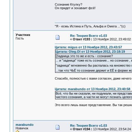
Сознание Ктулху?
Он придет и зохаваит фсё!
"Я - есмь Истина и Путь, Альфа и Омега ..."(с)
Участник
Re: Теория Всего v1.03
Гость
«
Ответ #193 :
13 Ноября 2012, 23:49:02 
Цитата: migus от 13 Ноября 2012, 23:43:57
Цитата: Oleg.Ol от 13 Ноября 2012, 23:18:19
Задница это то же и есть - сознание?
... и "задница" тоже есть сознание... но сознание
"задница" мгновенно бы распалась на множество
...так что ЧЬЁ то сознание держит и ЕЁ в форме 
Спасибо, полностью с вами согласен, даже нечего 
Цитата: marabundo от 13 Ноября 2012, 23:40:58
Всё, что бы ни сказали, ни подумали, ни предста
чистого сознания, а части не могут познать целого
Это всего лишь ваше представление. Вы так реши
marabundo
Re: Теория Всего v1.03
Новичок
«
Ответ #194 :
13 Ноября 2012, 23:54:24 