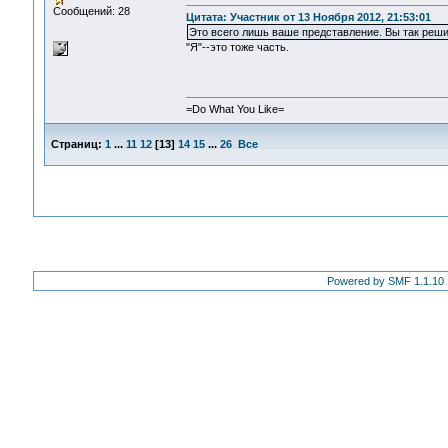
Сообщений: 28
Цитата: Участник от 13 Ноября 2012, 21:53:01
Это всего лишь ваше представление. Вы так реши
"Я"--это тоже часть.
=Do What You Like=
Страниц:
1
...
11
12
[
13
]
14
15
...
26
Все
Powered by SMF 1.1.10