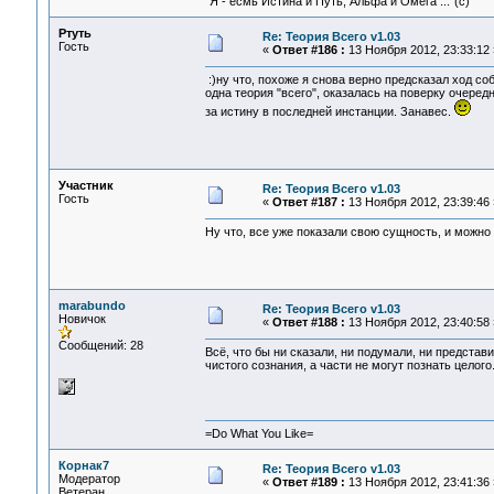
"Я - есмь Истина и Путь, Альфа и Омега ..."(с)
Ртуть
Re: Теория Всего v1.03
Гость
«
Ответ #186 :
13 Ноября 2012, 23:33:12 
:)ну что, похоже я снова верно предсказал ход соб
одна теория "всего", оказалась на поверку очеред
за истину в последней инстанции. Занавес.
Участник
Re: Теория Всего v1.03
Гость
«
Ответ #187 :
13 Ноября 2012, 23:39:46 
Ну что, все уже показали свою сущность, и можно 
marabundo
Re: Теория Всего v1.03
Новичок
«
Ответ #188 :
13 Ноября 2012, 23:40:58 
Сообщений: 28
Всё, что бы ни сказали, ни подумали, ни представ
чистого сознания, а части не могут познать целого
=Do What You Like=
Корнак7
Re: Теория Всего v1.03
Модератор
«
Ответ #189 :
13 Ноября 2012, 23:41:36 
Ветеран