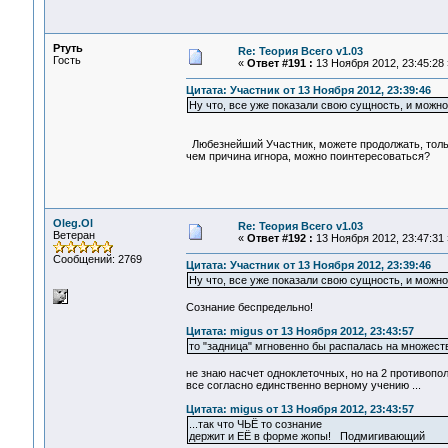
Ртуть
Re: Теория Всего v1.03
Гость
«
Ответ #191 :
13 Ноября 2012, 23:45:28 
Цитата: Участник от 13 Ноября 2012, 23:39:46
Ну что, все уже показали свою сущность, и можно
Любезнейший Участник, можете продолжать, тольк
чем причина игнора, можно поинтересоваться?
Oleg.Ol
Re: Теория Всего v1.03
Ветеран
«
Ответ #192 :
13 Ноября 2012, 23:47:31 
Сообщений: 2769
Цитата: Участник от 13 Ноября 2012, 23:39:46
Ну что, все уже показали свою сущность, и можно
Сознание беспредельно!
Цитата: migus от 13 Ноября 2012, 23:43:57
то "задница" мгновенно бы распалась на множест
не знаю насчет одноклеточных, но на 2 противопол
все согласно единственно верному учению ...
Цитата: migus от 13 Ноября 2012, 23:43:57
...так что ЧЬЁ то сознание
держит и ЕЁ в форме жопы! Подмигивающий