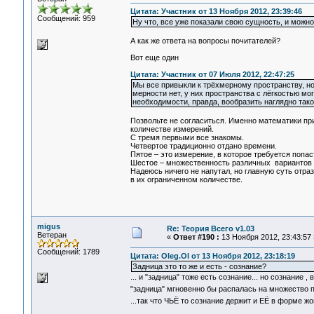
Цитата: Участник от 13 Ноября 2012, 23:39:46
Сообщений: 959
Ну что, все уже показали свою сущность, и можн
А как же ответа на вопросы почитателей?
Вот еще один
Цитата: Участник от 07 Июля 2012, 22:47:25
Мы все привыкли к трёхмерному пространству, но
мерности нет, у них пространства с лёгкостью м
необходимости, правда, вообразить наглядно тако
Позвольте не согласиться. Именно математики пр
количестве измерений.
С тремя первыми все знакомы.
Четвертое традиционно отдано времени.
Пятое – это измерение, в которое требуется попа
Шестое – множественность различных вариантов 
Надеюсь ничего не напутал, но главную суть отр
в их ограниченном количестве.
migus
Re: Теория Всего v1.03
Ветеран
«
Ответ #190 :
13 Ноября 2012, 23:43:57 
Сообщений: 1789
Цитата: Oleg.Ol от 13 Ноября 2012, 23:18:19
Задница это то же и есть - сознание?
... и "задница" тоже есть сознание... но сознание 
"задница" мгновенно бы распалась на множество 
...так что ЧЬЁ то сознание держит и ЕЁ в форме 