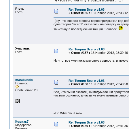
"Я - есмь Истина и Путь, Альфа и Омега ..."(с)
Ртуть
Re: Теория Всего v1.03
Гость
«
Ответ #186 :
13 Ноября 2012, 23:33:12 
:)ну что, похоже я снова верно предсказал ход соб
одна теория "всего", оказалась на поверку очеред
за истину в последней инстанции. Занавес.
Участник
Re: Теория Всего v1.03
Гость
«
Ответ #187 :
13 Ноября 2012, 23:39:46 
Ну что, все уже показали свою сущность, и можно 
marabundo
Re: Теория Всего v1.03
Новичок
«
Ответ #188 :
13 Ноября 2012, 23:40:58 
Сообщений: 28
Всё, что бы ни сказали, ни подумали, ни представ
чистого сознания, а части не могут познать целого
=Do What You Like=
Корнак7
Re: Теория Всего v1.03
Модератор
«
Ответ #189 :
13 Ноября 2012, 23:41:36 
Ветеран