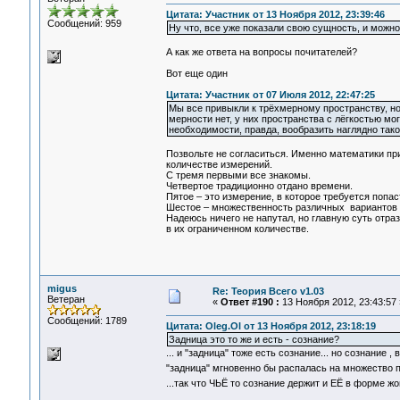
Цитата: Участник от 13 Ноября 2012, 23:39:46
Сообщений: 959
Ну что, все уже показали свою сущность, и можн
А как же ответа на вопросы почитателей?
Вот еще один
Цитата: Участник от 07 Июля 2012, 22:47:25
Мы все привыкли к трёхмерному пространству, но
мерности нет, у них пространства с лёгкостью м
необходимости, правда, вообразить наглядно тако
Позвольте не согласиться. Именно математики пр
количестве измерений.
С тремя первыми все знакомы.
Четвертое традиционно отдано времени.
Пятое – это измерение, в которое требуется попа
Шестое – множественность различных вариантов 
Надеюсь ничего не напутал, но главную суть отр
в их ограниченном количестве.
migus
Re: Теория Всего v1.03
Ветеран
«
Ответ #190 :
13 Ноября 2012, 23:43:57 
Сообщений: 1789
Цитата: Oleg.Ol от 13 Ноября 2012, 23:18:19
Задница это то же и есть - сознание?
... и "задница" тоже есть сознание... но сознание 
"задница" мгновенно бы распалась на множество 
...так что ЧЬЁ то сознание держит и ЕЁ в форме 