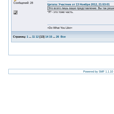
Сообщений: 28
Цитата: Участник от 13 Ноября 2012, 21:53:01
Это всего лишь ваше представление. Вы так реши
"Я"--это тоже часть.
=Do What You Like=
Страниц:
1
...
11
12
[
13
]
14
15
...
26
Все
Powered by SMF 1.1.10