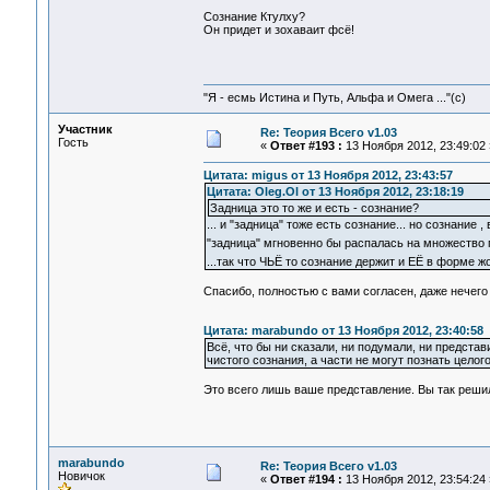
Сознание Ктулху?
Он придет и зохаваит фсё!
"Я - есмь Истина и Путь, Альфа и Омега ..."(с)
Участник
Re: Теория Всего v1.03
Гость
«
Ответ #193 :
13 Ноября 2012, 23:49:02 
Цитата: migus от 13 Ноября 2012, 23:43:57
Цитата: Oleg.Ol от 13 Ноября 2012, 23:18:19
Задница это то же и есть - сознание?
... и "задница" тоже есть сознание... но сознание
"задница" мгновенно бы распалась на множество
...так что ЧЬЁ то сознание держит и ЕЁ в форме 
Спасибо, полностью с вами согласен, даже нечего 
Цитата: marabundo от 13 Ноября 2012, 23:40:58
Всё, что бы ни сказали, ни подумали, ни предста
чистого сознания, а части не могут познать целого
Это всего лишь ваше представление. Вы так реши
marabundo
Re: Теория Всего v1.03
Новичок
«
Ответ #194 :
13 Ноября 2012, 23:54:24 