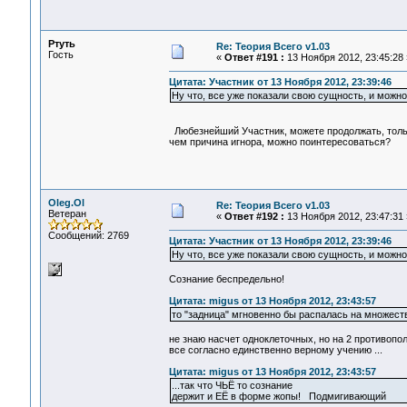
Ртуть
Re: Теория Всего v1.03
Гость
«
Ответ #191 :
13 Ноября 2012, 23:45:28 
Цитата: Участник от 13 Ноября 2012, 23:39:46
Ну что, все уже показали свою сущность, и можно
Любезнейший Участник, можете продолжать, тольк
чем причина игнора, можно поинтересоваться?
Oleg.Ol
Re: Теория Всего v1.03
Ветеран
«
Ответ #192 :
13 Ноября 2012, 23:47:31 
Сообщений: 2769
Цитата: Участник от 13 Ноября 2012, 23:39:46
Ну что, все уже показали свою сущность, и можно
Сознание беспредельно!
Цитата: migus от 13 Ноября 2012, 23:43:57
то "задница" мгновенно бы распалась на множест
не знаю насчет одноклеточных, но на 2 противопол
все согласно единственно верному учению ...
Цитата: migus от 13 Ноября 2012, 23:43:57
...так что ЧЬЁ то сознание
держит и ЕЁ в форме жопы! Подмигивающий