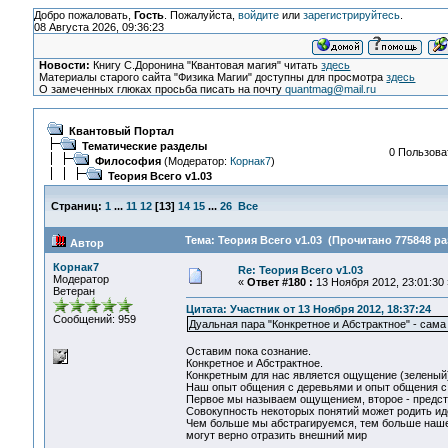
Добро пожаловать,
Гость
. Пожалуйста,
войдите
или
зарегистрируйтесь
.
08 Августа 2026, 09:36:23
Новости:
Книгу С.Доронина "Квантовая магия" читать
здесь
Материалы старого сайта "Физика Магии" доступны для просмотра
здесь
О замеченных глюках просьба писать на почту
quantmag@mail.ru
Квантовый Портал
Тематические разделы
0 Пользоват
Философия
(Модератор:
Корнак7
)
Теория Всего v1.03
Страниц:
1
...
11
12
[
13
]
14
15
...
26
Все
Тема: Теория Всего v1.03 (Прочитано 775848 ра
Автор
Корнак7
Re: Теория Всего v1.03
Модератор
«
Ответ #180 :
13 Ноября 2012, 23:01:30 
Ветеран
Цитата: Участник от 13 Ноября 2012, 18:37:24
Сообщений: 959
Дуальная пара "Конкретное и Абстрактное" - сама
Оставим пока сознание.
Конкретное и Абстрактное.
Конкретным для нас является ощущение (зеленый)
Наш опыт общения с деревьями и опыт общения с 
Первое мы называем ощущением, второе - предста
Совокупность некоторых понятий может родить иде
Чем больше мы абстрагируемся, тем больше наше 
могут верно отразить внешний мир