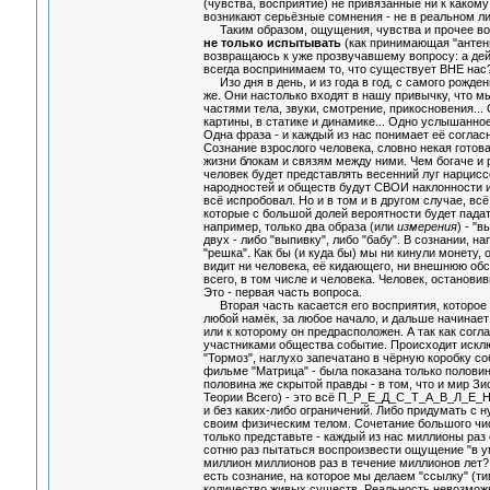
(чувства, восприятие) не привязанные ни к какому
возникают серьёзные сомнения - не в реальном ли
Таким образом, ощущения, чувства и прочее воспр
не только испытывать
(как принимающая "антен
возвращаюсь к уже прозвучавшему вопросу: а дей
всегда воспринимаем то, что существует ВНЕ нас
Изо дня в день, и из года в год, с самого рожде
же. Они настолько входят в нашу привычку, что м
частями тела, звуки, смотрение, прикосновения..
картины, в статике и динамике... Одно услышанно
Одна фраза - и каждый из нас понимает её соглас
Сознание взрослого человека, словно некая гото
жизни блокам и связям между ними. Чем богаче и 
человек будет представлять весенний луг нарцисс
народностей и обществ будут СВОИ наклонности и 
всё испробовал. Но и в том и в другом случае, в
которые с большой долей вероятности будет падат
например, только два образа (или
измерения
) - "
двух - либо "выпивку", либо "бабу". В сознании, 
"решка". Как бы (и куда бы) мы ни кинули монету, о
видит ни человека, её кидающего, ни внешнюю обста
всего, в том числе и человека. Человек, останови
Это - первая часть вопроса.
Вторая часть касается его восприятия, которое а
любой намёк, за любое начало, и дальше начинает
или к которому он предрасположен. А так как согл
участниками общества событие. Происходит исклю
"Тормоз", наглухо запечатано в чёрную коробку с
фильме "Матрица" - была показана только половин
половина же скрытой правды - в том, что и мир Зио
Теории Всего) - это всё П_Р_Е_Д_С_Т_А_В_Л_Е_Н_
и без каких-либо ограничений. Либо придумать с н
своим физическим телом. Сочетание большого чи
только представьте - каждый из нас миллионы раз
сотню раз пытаться воспроизвести ощущение "в у
миллион миллионов раз в течение миллионов лет?
есть сознание, на которое мы делаем "ссылку" (т
количество живых существ. Реальность невозможн