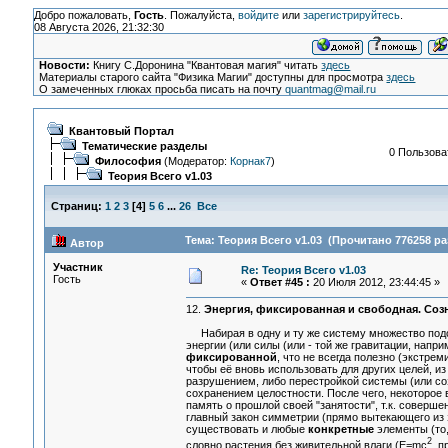
Добро пожаловать,
Гость
. Пожалуйста,
войдите
или
зарегистрируйтесь
.
08 Августа 2026, 21:32:30
Новости:
Книгу С.Доронина "Квантовая магия" читать
здесь
Материалы старого сайта "Физика Магии" доступны для просмотра
здесь
О замеченных глюках просьба писать на почту
quantmag@mail.ru
Квантовый Портал
Тематические разделы
0 Пользоват
Философия
(Модератор:
Корнак7
)
Теория Всего v1.03
Страниц:
1
2
3
[
4
]
5
6
...
26
Все
Тема: Теория Всего v1.03 (Прочитано 776258 ра
Автор
Участник
Re: Теория Всего v1.03
Гость
«
Ответ #45 :
20 Июля 2012, 23:44:45 »
12.
Энергия, фиксированная и свободная. Созн
Набирая в одну и ту же систему множество подоб
энергии (или силы (или - той же гравитации, напр
фиксированной
, что не всегда полезно (экстрем
чтобы её вновь использовать для других целей, 
разрушением, либо перестройкой системы (или созн
сохранением целостности. После чего, некоторое 
память о прошлой своей "занятости", т.к. совер
главный закон симметрии (прямо вытекающего из 
существовать и любые
конкретные
элементы (то,
2
словно растения без живительной влаги (E=mc
, 