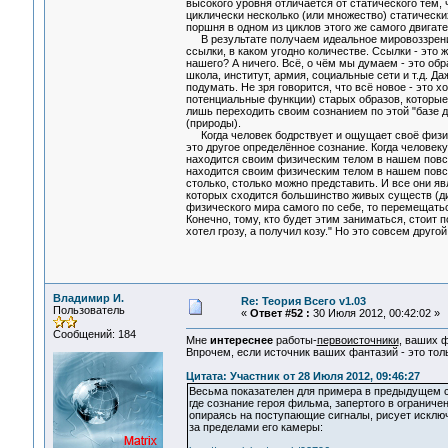
высокого уровня отличается от статического тем,
циклически несколько (или множество) статически
поршня в одном из циклов этого же самого двигател
В результате получаем идеальное мировоззрение
ссылки, в каком угодно количестве. Ссылки - это 
нашего? А ничего. Всё, о чём мы думаем - это об
школа, институт, армия, социальные сети и т.д. Да
подумать. Не зря говорится, что всё новое - это 
потенциальные функции) старых образов, которые 
лишь переходить своим сознанием по этой "базе да
(природы).
Когда человек бодрствует и ощущает своё физиче
это другое определённое сознание. Когда человеку
находится своим физическим телом в нашем повсе
находится своим физическим телом в нашем повс
столько, столько можно представить. И все они я
которых сходится большинство живых существ (дин
физического мира самого по себе, то перемещатьс
Конечно, тому, кто будет этим заниматься, стоит
хотел грозу, а получил козу." Но это совсем другой
Владимир И.
Re: Теория Всего v1.03
Пользователь
«
Ответ #52 :
30 Июля 2012, 00:42:02 »
Сообщений: 184
Мне
интереснее
работы-
первоисточники
, ваших 
Впрочем, если источник ваших фантазий - это тол
Цитата: Участник от 28 Июля 2012, 09:46:27
Весьма показателен для примера в предыдущем с
где сознание героя фильма, запертого в ограниче
опираясь на поступающие сигналы, рисует искл
за пределами его камеры: