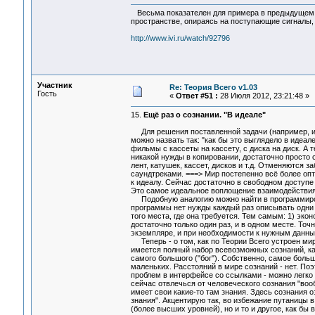
Весьма показателен для примера в предыдущем со
пространстве, опираясь на поступающие сигналы
http://www.ivi.ru/watch/92796
Участник
Re: Теория Всего v1.03
Гость
«
Ответ #51 :
28 Июля 2012, 23:21:48 »
15.
Ещё раз о сознании. "В идеале"
Для решения поставленной задачи (например, инж
можно назвать так: "как бы это выглядело в идеал
фильмы с кассеты на кассету, с диска на диск. А т
никакой нужды в копировании, достаточно просто
лент, катушек, кассет, дисков и т.д. Отменяются
саундтреками. ===> Мир постепенно всё более оп
к идеалу. Сейчас достаточно в свободном доступе
Это самое идеальное воплощение взаимодействия
Подобную аналогию можно найти в программирова
программы нет нужды каждый раз описывать одни 
того места, где она требуется. Тем самым: 1) эк
достаточно только один раз, и в одном месте. Точ
экземпляре, и при необходимости к нужным данным
Теперь - о том, как по Теории Всего устроен мир
имеется полный набор всевозможных сознаний, как
самого большого ("бог"). Собственно, самое боль
маленьких. Расстояний в мире сознаний - нет. Поэ
проблем в интерфейсе со ссылками - можно легко п
сейчас отвлечься от человеческого сознания "вооб
имеет свои какие-то там знания. Здесь сознания о
знания". Акцентирую так, во избежание путаницы 
(более высших уровней), но и то и другое, как бы