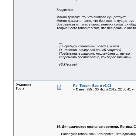
Владислав
Можно доказать то, что биополе существует.
Можно доказать также, что биополе не существует
Всё зависит от того, в каких знаниях сойдётся общ
Теория Всего говорит о том, что всё реально наст
...
Да пребуду сознаньем и слеп я, и нем.
О, иллюзии, стану под вашей защитой
Пребывать в тишине, наслаждаться ничем
И дремать бестревожно, как берег забытый.
(Ф.Пессоа)
Участник
Re: Теория Всего v1.03
Гость
«
Ответ #55 :
30 Июля 2012, 22:36:41 »
16.
Динамическое сознание времени. Логика. 
Ранее уже говорилось, что время - это одномерн