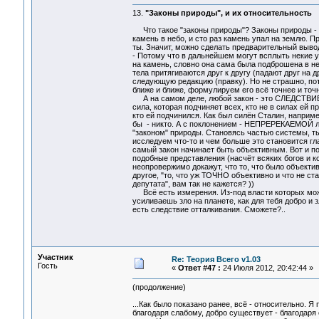
13.
"Законы природы", и их относительность
Что такое "законы природы"? Законы природы - э
камень в небо, и сто раз камень упал на землю. При
ты. Значит, можно сделать предварительный вывод
- Потому что в дальнейшем могут всплыть некие у
на камень, словно она сама была подброшена в не
тела притягиваются друг к другу (падают друг на 
следующую редакцию (правку). Но не страшно, по
ближе и ближе, формулируем его всё точнее и точ
А на самом деле, любой закон - это СЛЕДСТВИЕ 
сила, которая подчиняет всех, кто не в силах ей 
кто ей подчинился. Как был силён Сталин, наприме
бы - никто. А с поклонением - НЕПРЕРЕКАЕМОЙ л
"законом" природы. Становясь частью системы, ты
исследуем что-то и чем больше это становится г
самый закон начинает быть объективным. Вот и по
подобные представления (насчёт всяких богов и ко
неопровержимо докажут, что то, что было объектив
другое, "то, что уж ТОЧНО объективно и что не с
депутата", вам так не кажется? ))
Всё есть измерения. Из-под власти которых можн
усиливаешь зло на планете, как для тебя добро и 
есть следствие отталкивания. Сможете?..
Участник
Re: Теория Всего v1.03
Гость
«
Ответ #47 :
24 Июля 2012, 20:42:44 »
(продолжение)
...Как было показано ранее, всё - относительно. Я
благодаря слабому, добро существует - благодаря 