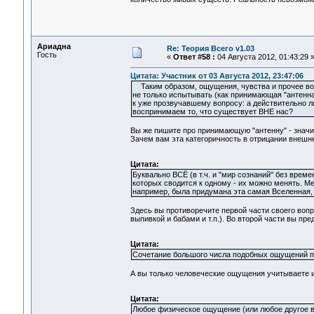
Ариадна
Re: Теория Всего v1.03
Гость
«
Ответ #58 :
04 Августа 2012, 01:43:29 
Цитата: Участник от 03 Августа 2012, 23:47:06
Таким образом, ощущения, чувства и прочее воспр
не только испытывать (как принимающая "антенна
к уже прозвучавшему вопросу: а действительно ли
воспринимаем то, что существует ВНЕ нас?
Вы же пишите про принимающую "антенну" - значит
Зачем вам эта категоричность в отрицании внеш
Цитата:
Буквально ВСЁ (в т.ч. и "мир сознаний" без вре
которых сводится к одному - их можно менять. Мен
например, была придумана эта самая Вселенная,
Здесь вы противоречите первой части своего вопр
выпивкой и бабами и т.п.). Во второй части вы пре
Цитата:
Сочетание большого числа подобных ощущений п
А вы только человеческие ощущения учитываете и
Цитата:
Любое физическое ощущение (или любое другое во