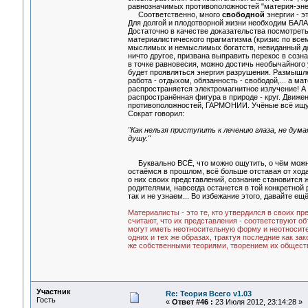
равнозначимых противоположностей "материя-энерги
Соответственно, много
свободной
энергии - э
Для долгой и плодотворной жизни необходим БАЛАН
Достаточно в качестве доказательства посмотреть
материалистического прагматизма (кризис по всем
мыслимых и немыслимых богатств, невиданный досе
ничто другое, призвана выправить перекос в созн
в точке равновесия, можно достичь необычайного 
будет проявляться энергия разрушения. Размышл
работа - отдыхом, обязанность - свободой,... а 
распространяется электромагнитное излучение! А
распространённая фигура в природе - круг. Движен
противоположностей, ГАРМОНИИ. Учёные всё ищут
Сократ говорил:
"Как нельзя приступить к лечению глаза, не думая
душу."
Буквально ВСЁ, что можно ощутить, о чём можно
остаёмся в прошлом, всё больше отставая от хода
о них своих представлений, сознание становится 
родителями, навсегда останется в той конкретной р
так и не узнаем... Во избежание этого, давайте ещё
Материалисты - это те, кто утвердился в своих пр
считают, что их представления - соответствуют о
могут иметь неотносительную форму и неотносите
одних и тех же образах, трактуя последние как з
же собственными теориями, творением их обществ
Участник
Re: Теория Всего v1.03
Гость
«
Ответ #46 :
23 Июля 2012, 23:14:28 »