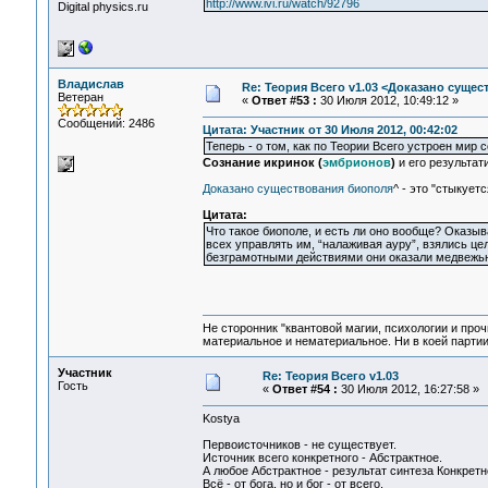
http://www.ivi.ru/watch/92796
Digital physics.ru
Владислав
Re: Теория Всего v1.03 <Доказано суще
Ветеран
«
Ответ #53 :
30 Июля 2012, 10:49:12 »
Сообщений: 2486
Цитата: Участник от 30 Июля 2012, 00:42:02
Теперь - о том, как по Теории Всего устроен мир
Сознание икринок (
эмбрионов
)
и его результат
Доказано существования биополя
^ - это "стыкует
Цитата:
Что такое биополе, и есть ли оно вообще? Оказыв
всех управлять им, “налаживая ауру”, взялись ц
безграмотными действиями они оказали медвежью 
Не сторонник "квантовой магии, психологии и проч
материальное и нематериальное. Ни в коей партии
Участник
Re: Теория Всего v1.03
Гость
«
Ответ #54 :
30 Июля 2012, 16:27:58 »
Kostya
Первоисточников - не существует.
Источник всего конкретного - Абстрактное.
А любое Абстрактное - результат синтеза Конкретн
Всё - от бога, но и бог - от всего.