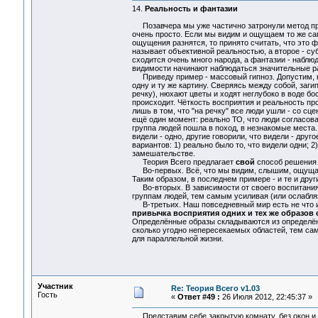
14.
Реальность и фантазии
Позавчера мы уже частично затронули метод пров
очень просто. Если мы видим и ощущаем то же сам
ощущения разнятся, то принято считать, что это ф
называет объективной реальностью, а второе - су
сходится очень много народа, а фантазии - набл
видимости начинают наблюдаться значительные ра
Приведу пример - массовый гипноз. Допустим, на
одну и ту же картину. Сверяясь между собой, заги
речку), нюхают цветы и ходят неглубоко в воде бос
происходит. Чёткость восприятия и реальность пр
лишь в том, что "на речку" все люди ушли - со сце
ещё один момент: реально ТО, что люди согласов
группа людей пошла в поход, в незнакомые места.
видели - одно, другие говорили, что видели - дру
вариантов: 1) реально было то, что видели одни; 2)
замешательстве.
Теория Всего предлагает
свой
способ решения
Во-первых. Всё, что мы видим, слышим, ощущаем
Таким образом, в последнем примере - и те и дру
Во-вторых. В зависимости от своего воспитания,
группам людей, тем самым усиливая (или ослабля
В-третьих. Наш повседневный мир есть не что ин
привычка восприятия одних и тех же образов 
Определённые образы складываются из определён
сколько угодно непересекаемых областей, тем са
для параллельной жизни.
Участник
Re: Теория Всего v1.03
Гость
«
Ответ #49 :
26 Июля 2012, 22:45:37 »
Представим себе закрытую комнату, без окон и д