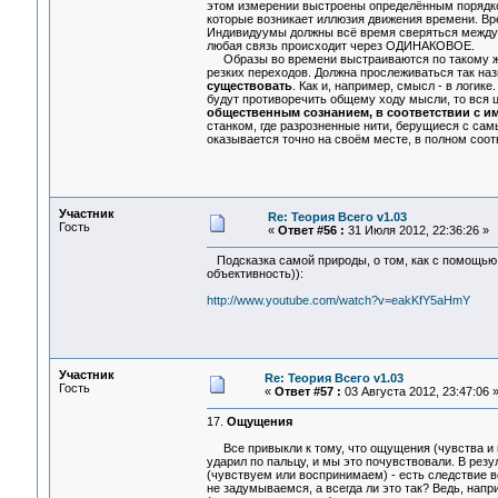
этом измерении выстроены определённым порядком
которые возникает иллюзия движения времени. Вре
Индивидуумы должны всё время сверяться между с
любая связь происходит через ОДИНАКОВОЕ.
Образы во времени выстраиваются по такому же 
резких переходов. Должна прослеживаться так на
существовать
. Как и, например, смысл - в логик
будут противоречить общему ходу мысли, то вся 
общественным сознанием, в соответствии с и
станком, где разрозненные нити, берущиеся с сам
оказывается точно на своём месте, в полном соотв
Участник
Re: Теория Всего v1.03
Гость
«
Ответ #56 :
31 Июля 2012, 22:36:26 »
Подсказка самой природы, о том, как с помощью 
объективность)):
http://www.youtube.com/watch?v=eakKfY5aHmY
Участник
Re: Теория Всего v1.03
Гость
«
Ответ #57 :
03 Августа 2012, 23:47:06 
17.
Ощущения
Все привыкли к тому, что ощущения (чувства и п
ударил по пальцу, и мы это почувствовали. В рез
(чувствуем или воспринимаем) - есть следствие в
не задумываемся, а всегда ли это так? Ведь, нап