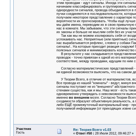
этим проводам - идут сигналы. Иногда эти сигналы
начинаем классифицировать и группировать сигнал
однородности сигналов, провода объединяются в п
пучки соединяются в последовательности, которы
получаем некоторое представление о характере п
вероятности их прогнозировать. Чтобы ещё лучше
мы даём имена, переводим их в свою привычную п
нас в комнате. Мы забываем, что эти сигналы при
их законы и больше не мыслим себя без их участия
Так как мы не можем изолировать себя от воздейс
успокаивать нас. Неприятные (или приятные) сигн
нас вырабатывается рефлекс, словно у собаки Па
сигналы!.. На которые приходит реакция снаружи
полезных сигналов и минимизировать количество в
В результате у нас складывается представление 
проводок - точно привязан к одной из его матери
соответствие, между проводами, идущим по ним 
Согласно материалистических представлений 
ни единой возможности выяснить, что на самом д
У Теории Всего, в отличие от материалистов, всё 
Все провода из нашей "комнаты" - ведут, минуя в
сигналы поступают не из "внешнего" абстрактного
стенами существа, как и мы. Наш мозг - есть так
одновременно утверждать о невозможности выясни
именно
во внешнем
мозге. Согласно Теории Все
сходимости образуют объективную реальность, а 
либо ЕЩЁ промежуточный материальный мир - про
получаемой информации (от приходящих извне сиг
Участник
Re: Теория Всего v1.03
Гость
«
Ответ #50 :
28 Июля 2012, 09:46:27 »