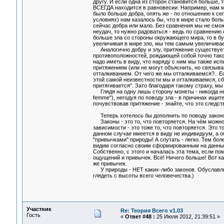
другу. И если одна из сторон становится больше, 
ВСЕГДА находится в равновесии. Например, нам м
было больше добра, опять же - по отношению к се
условиях) нам казалось бы, что в мире стало б
сейчас добра или мало. Без сравнения мы не смо
неудач, то нужно радоваться - ведь по сравнению 
больше зла со стороны окружающего мира, то в б
увеличивая в мире зло, мы тем самым увеличиваем
Аналогично добру и злу, притяжение существует 
противоположностей, рождающей собой точно так
надо иметь в виду, что наряду с ним мы также ис
притяжением (или не могут объяснить, но связыв
отталкиванием. От чего же мы отталкиваемся?.. Ес
этой самой неизвестности мы и отталкиваемся, сб
притягивается". Зато благодаря такому страху, м
Глядя на одну лишь сторону монеты - никогда не
femme"), негодуя по поводу зла - в причинах ищит
почувствовав притяжение - знайте, что это следст
Теперь хотелось бы дополнить по поводу закон
Законы - это то, что повторяется. На чём можно 
зависимости - это тоже то, что повторяется. Это 
данном случае имеется в виду не индивидуум, а о
"привычками" природы! А спутать - легко. Тем бо
видим согласно своим сформированным на данный
Собственно, с этого и началась эта тема, если по
ощущений и привычек. Всё! Ничего больше! Вот к
же привычек.
У природы - НЕТ каких-либо законов. Обуславлив
глядеть с высоты всего человечества.)
Участник
Re: Теория Всего v1.03
Гость
«
Ответ #48 :
25 Июля 2012, 21:39:51 »