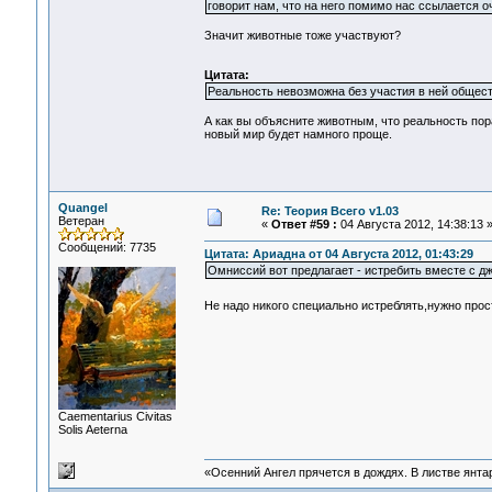
говорит нам, что на него помимо нас ссылается
Значит животные тоже участвуют?
Цитата:
Реальность невозможна без участия в ней общест
А как вы объясните животным, что реальность пор
новый мир будет намного проще.
Quangel
Re: Теория Всего v1.03
Ветеран
«
Ответ #59 :
04 Августа 2012, 14:38:13 
Сообщений: 7735
Цитата: Ариадна от 04 Августа 2012, 01:43:29
Омниссий вот предлагает - истребить вместе с д
Не надо никого специально истреблять,нужно про
Сaementarius Civitas
Solis Aeterna
«Осенний Ангел прячется в дождях. В листве янтарн