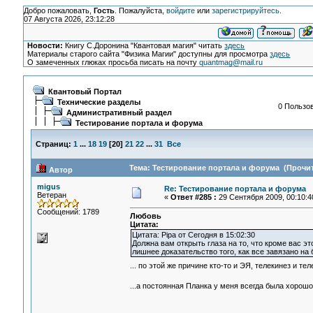
Добро пожаловать,
Гость
. Пожалуйста,
войдите
или
зарегистрируйтесь
.
07 Августа 2026, 23:12:28
Новости:
Книгу С.Доронина "Квантовая магия" читать
здесь
Материалы старого сайта "Физика Магии" доступны для просмотра
здесь
О замеченных глюках просьба писать на почту
quantmag@mail.ru
Квантовый Портал
Технические разделы
0 Пользов
Административный раздел
Тестирование портала и форума
Страниц:
1
...
18
19
[
20
]
21
22
...
31
Все
Тема: Тестирование портала и форума (Прочит
Автор
migus
Re: Тестирование портала и форума
Ветеран
«
Ответ #285 :
29 Сентября 2009, 00:10:4
Сообщений: 1789
Любовь
Цитата:
Цитата: Pipa от Сегодня в 15:02:30
Должна вам открыть глаза на то, что кроме вас это
лишнее доказательство того, как все завязано на
... по этой же причине кто-то и ЭЯ, телекинез и т
...а постоянная Планка у меня всегда была хорош