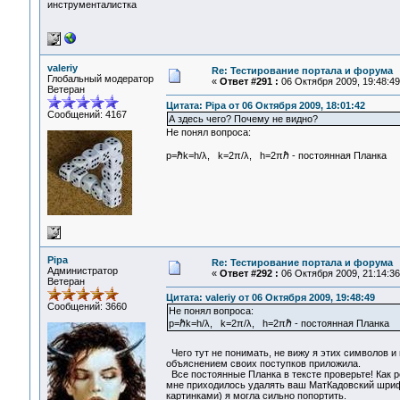
инструменталистка
valeriy
Re: Тестирование портала и форума
Глобальный модератор
«
Ответ #291 :
06 Октября 2009, 19:48:49
Ветеран
Цитата: Pipa от 06 Октября 2009, 18:01:42
Сообщений: 4167
А здесь чего? Почему не видно?
Не понял вопроса:
p=ℏk=h/λ, k=2π/λ, h=2πℏ - постоянная Планка
Pipa
Re: Тестирование портала и форума
Администратор
«
Ответ #292 :
06 Октября 2009, 21:14:36
Ветеран
Цитата: valeriy от 06 Октября 2009, 19:48:49
Сообщений: 3660
Не понял вопроса:
p=ℏk=h/λ, k=2π/λ, h=2πℏ - постоянная Планка
Чего тут не понимать, не вижу я этих символов и
объяснением своих поступков приложила.
Все постоянные Планка в тексте проверьте! Как 
мне приходилось удалять ваш МатКадовский шрифт
картинками) я могла сильно попортить.