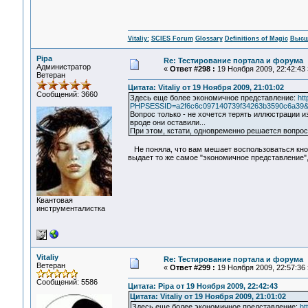
Vitaliy:
SCIES Forum
Glossary
Definitions of Magic
Высш
Pipa
Re: Тестирование портала и форума
Администратор
«
Ответ #298 :
19 Ноября 2009, 22:42:43 
Ветеран
Цитата: Vitaliy от 19 Ноября 2009, 21:01:02
Сообщений: 3660
Здесь еще более экономичное представление:
ht
PHPSESSID=a2f6c6c097140739f34263b3590c6a39&act
Вопрос только - не хочется терять иллюстрации из
вроде они оставили...
При этом, кстати, одновременно решается вопрос
Не поняла, что вам мешает воспользоваться кнопк
выдает то же самое "экономичное представление",
Квантовая
инструменталистка
Vitaliy
Re: Тестирование портала и форума
Ветеран
«
Ответ #299 :
19 Ноября 2009, 22:57:36 
Сообщений: 5586
Цитата: Pipa от 19 Ноября 2009, 22:42:43
Цитата: Vitaliy от 19 Ноября 2009, 21:01:02
Здесь еще более экономичное представление:
ht