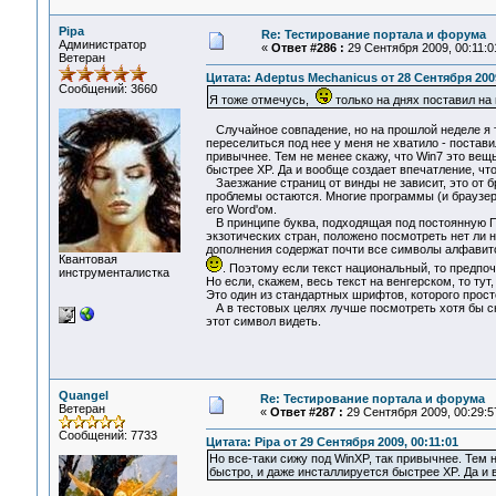
Pipa
Re: Тестирование портала и форума
Администратор
«
Ответ #286 :
29 Сентября 2009, 00:11:0
Ветеран
Цитата: Adeptus Mechanicus от 28 Сентября 2009
Сообщений: 3660
Я тоже отмечусь,
только на днях поставил на 
Случайное совпадение, но на прошлой неделе я т
переселиться под нее у меня не хватило - постави
привычнее. Тем не менее скажу, что Win7 это вещь
быстрее XP. Да и вообще создает впечатление, чт
Заезжание страниц от винды не зависит, это от б
проблемы остаются. Многие программы (и браузер
его Word'ом.
В принципе буква, подходящая под постоянную Пл
экзотических стран, положено посмотреть нет ли н
дополнения содержат почти все символы алфавитов
Квантовая
. Поэтому если текст национальный, то предпо
инструменталистка
Но если, скажем, весь текст на венгерском, то ту
Это один из стандартных шрифтов, которого прост
А в тестовых целях лучше посмотреть хотя бы 
этот символ видеть.
Quangel
Re: Тестирование портала и форума
Ветеран
«
Ответ #287 :
29 Сентября 2009, 00:29:5
Сообщений: 7733
Цитата: Pipa от 29 Сентября 2009, 00:11:01
Но все-таки сижу под WinXP, так привычнее. Тем н
быстро, и даже инсталлируется быстрее XP. Да и 