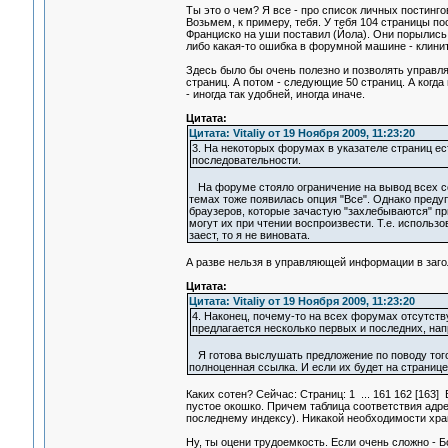
Ты это о чем? Я все - про список личных постинго
Возьмем, к примеру, тебя. У тебя 104 страницы по
Франциско на уши поставил (Йола). Они порылись, 
либо какая-то ошибка в форумной машине - клинит
Здесь было бы очень полезно и позволять управля
страниц. А потом - следующие 50 страниц. А когда
- иногда так удобней, иногда иначе.
Цитата:
Цитата: Vitaliy от 19 Ноября 2009, 11:23:20
3. На некоторых форумах в указателе страниц ест
последовательности.
На форуме стояло ограничение на вывод всех со
темах тоже появилась опция "Все". Однако пред
браузеров, которые зачастую "захлебываются" пр
могут их при чтении воспроизвести. Т.е. использ
заест, то я не виновата.
А разве нельзя в управляющей информации в заголо
Цитата:
Цитата: Vitaliy от 19 Ноября 2009, 11:23:20
4. Наконец, почему-то на всех форумах отсутст
предлагается несколько первых и последних, напри
Я готова выслушать предложение по поводу того,
полноценная ссылка. И если их будет на странице
Каких сотен? Сейчас: Страниц: 1 ... 161 162 [163] 
пустое окошко. Причем таблица соответствия адрес
последнему индексу). Никакой необходимости хран
Ну, ты оцени трудоемкость. Если очень сложно - Бо