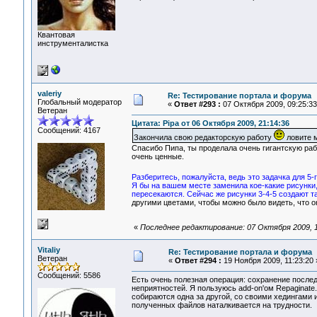
Квантовая
инструменталистка
valeriy
Re: Тестирование портала и форума
Глобальный модератор
«
Ответ #293 :
07 Октября 2009, 09:25:33
Ветеран
Цитата: Pipa от 06 Октября 2009, 21:14:36
Сообщений: 4167
Закончила свою редакторскую работу
ловите м
Спасибо Пипа, ты проделала очень гигантскую раб
очень ценные.
Разберитесь, пожалуйста, ведь это задачка для 5-
Я бы на вашем месте заменила кое-какие рисунки,
пересекаются. Сейчас же рисунки 3-4-5 создают т
другими цветами, чтобы можно было видеть, что о
«
Последнее редактирование: 07 Октября 2009, 12
Vitaliy
Re: Тестирование портала и форума
Ветеран
«
Ответ #294 :
19 Ноября 2009, 11:23:20 
Сообщений: 5586
Есть очень полезная операция: сохранение послед
неприятностей. Я пользуюсь add-on'ом Repaginate
собираются одна за другой, со своими хедингами
полученных файлов наталкивается на трудности.