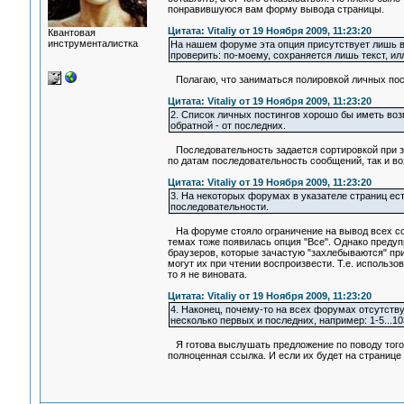
понравившуюся вам форму вывода страницы.
Цитата: Vitaliy от 19 Ноября 2009, 11:23:20
Квантовая
инструменталистка
На нашем форуме эта опция присутствует лишь в 
проверить: по-моему, сохраняется лишь текст, и
Полагаю, что заниматься полировкой личных пости
Цитата: Vitaliy от 19 Ноября 2009, 11:23:20
2. Список личных постингов хорошо бы иметь воз
обратной - от последних.
Последовательность задается сортировкой при за
по датам последовательность сообщений, так и во
Цитата: Vitaliy от 19 Ноября 2009, 11:23:20
3. На некоторых форумах в указателе страниц есть
последовательности.
На форуме стояло ограничение на вывод всех соо
темах тоже появилась опция "Все". Однако преду
браузеров, которые зачастую "захлебываются" при
могут их при чтении воспроизвести. Т.е. использо
то я не виновата.
Цитата: Vitaliy от 19 Ноября 2009, 11:23:20
4. Наконец, почему-то на всех форумах отсутств
несколько первых и последних, например: 1-5...103
Я готова выслушать предложение по поводу того, 
полноценная ссылка. И если их будет на странице 