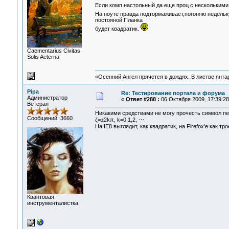
Если комп настольный да еще проц с несколькими
На ноуте правда подтормаживает,погоняю недельк
постояной Планка
будет квадратик.
Сaementarius Civitas
Solis Aeterna
«Осенний Ангел прячется в дождях. В листве янтарн
Pipa
Re: Тестирование портала и форума
Администратор
«
Ответ #288 :
06 Октября 2009, 17:39:28
Ветеран
Никакими средствами не могу прочесть символ пе
Сообщений: 3660
ζ=±2kπ, k=0,1,2, ⋯.
На IE8 выглядит, как квадратик, на Firefox'е как т
Квантовая
инструменталистка