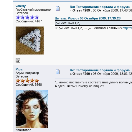
valeriy
Re: Тестирование портала и форума
Глобальный модератор
«
Ответ #289 :
06 Октября 2009, 17:48:36
Ветеран
Цитата: Pipa от 06 Октября 2009, 17:39:28
Сообщений: 4167
ζ=±2kπ, k=0,1,2, ⋯.
☞ ς=±2kπ, k=0,1,2, ··· ,∞ - символы взяты из
http:/
Pipa
Re: Тестирование портала и форума
Администратор
«
Ответ #290 :
06 Октября 2009, 18:01:42
Ветеран
"...можно поставить в соответствие длину волны де
Сообщений: 3660
А здесь чего? Почему не видно?
Квантовая