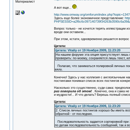
Материалист
А вот еще...
:
http://www.omway.org/omforum/index.php?topic=1347
Здесь еще более экономичное представление:
htt
PHPSESSID=a2f6c6c097140739f34263b3590c6a39&act
Вопрос только - не хочется терять иллюстрации из 
вроде они оставили...
При этом, кстати, одновременно решается вопрос 
Цитата:
Цитата: Vitaliy от 19 Ноября 2009, 11:23:20
На нашем форуме эта опция присутствует лишь в 
проверить: по-моему, сохраняется лишь текст, 
Полагаю, что заниматься полировкой личных пост
вяло.
Конечно! Здесь у нас коллизия с англоязычным на
постингами понимал список всех постингов конкре
Насколько это существенно, суди сама: предполо
раз говорила об этом!
. Конечно, она и сама не 
и мудрости!... И что делать? Берешь полный списо
Цитата:
Цитата: Vitaliy от 19 Ноября 2009, 11:23:20
2. Список личных постингов хорошо бы иметь во
обратной - от последних.
Последовательность задается сортировкой при з
по датам последовательность сообщений, так и в