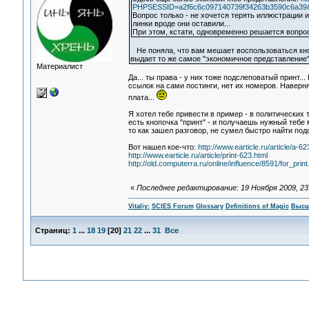
PHPSESSID=a2f6c6c097140739f34263b3590c6a39&ac
Вопрос только - не хочется терять иллюстрации из
линки вроде они оставили...
При этом, кстати, одновременно решается вопрос
Не поняла, что вам мешает воспользоваться кнопк
выдает то же самое "экономичное представление"
Материалист
Да... ты права - у них тоже подслеповатый принт.
ссылок на сами постинги, нет их номеров. Наверн
плата...
Я хотел тебе привести в пример - в политических т
есть кнопочка "принт" - и получаешь нужный тебе 
то как зашел разговор, не сумел быстро найти по
Вот нашел кое-что:
http://www.earticle.ru/article/a-62
http://www.earticle.ru/article/print-623.html
http://old.computerra.ru/online/influence/8591/for_print
«
Последнее редактирование: 19 Ноября 2009, 23:4
Vitaliy:
SCIES Forum
Glossary
Definitions of Magic
Высш
Страниц:
1
...
18
19
[
20
]
21
22
...
31
Все