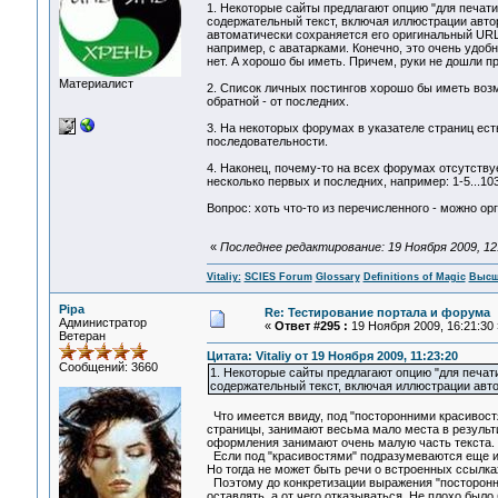
1. Некоторые сайты предлагают опцию "для печати
содержательный текст, включая иллюстрации автор
автоматически сохраняется его оригинальный URL
например, с аватарками. Конечно, это очень удоб
нет. А хорошо бы иметь. Причем, руки не дошли п
Материалист
2. Список личных постингов хорошо бы иметь возм
обратной - от последних.
3. На некоторых форумах в указателе страниц есть
последовательности.
4. Наконец, почему-то на всех форумах отсутству
несколько первых и последних, например: 1-5...103
Вопрос: хоть что-то из перечисленного - можно ор
«
Последнее редактирование: 19 Ноября 2009, 12:2
Vitaliy:
SCIES Forum
Glossary
Definitions of Magic
Высш
Pipa
Re: Тестирование портала и форума
Администратор
«
Ответ #295 :
19 Ноября 2009, 16:21:30 
Ветеран
Цитата: Vitaliy от 19 Ноября 2009, 11:23:20
Сообщений: 3660
1. Некоторые сайты предлагают опцию "для печат
содержательный текст, включая иллюстрации авто
Что имеется ввиду, под "посторонними красивостя
страницы, занимают весьма мало места в результи
оформления занимают очень малую часть текста.
Если под "красивостями" подразумеваются еще и шр
Но тогда не может быть речи о встроенных ссылках
Поэтому до конкретизации выражения "посторонние
оставлять, а от чего отказываться. Не плохо было