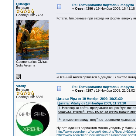
Quangel
Re: Тестирование портала и форума
Ветеран
«
Ответ #296 :
19 Ноября 2009, 16:41:18 
Сообщений: 7733
Кстати,Пип,раньше при заходе на форум вверху а
Сaementarius Civitas
Solis Aeterna
«Осенний Ангел прячется в дождях. В листве янтарн
Vitaliy
Re: Тестирование портала и форума
Ветеран
«
Ответ #297 :
19 Ноября 2009, 21:01:02 
Сообщений: 5586
Цитата: Pipa от 19 Ноября 2009, 16:21:30
Цитата: Vitaliy от 19 Ноября 2009, 11:23:20
1. Некоторые сайты предлагают опцию "для печат
содержательный текст, включая иллюстрации авт
Что имеется ввиду, под "посторонними красивос
Ну вот, один из вариантов можно увидеть у Нана н
http://www.scorcher.ru/forum/index.php?board=6&act
http://www.scorcher.ru/forum/Sources/printpage.php