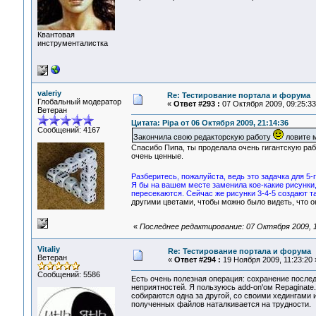
Квантовая
инструменталистка
valeriy
Re: Тестирование портала и форума
Глобальный модератор
«
Ответ #293 :
07 Октября 2009, 09:25:33
Ветеран
Цитата: Pipa от 06 Октября 2009, 21:14:36
Сообщений: 4167
Закончила свою редакторскую работу
ловите м
Спасибо Пипа, ты проделала очень гигантскую раб
очень ценные.
Разберитесь, пожалуйста, ведь это задачка для 5-
Я бы на вашем месте заменила кое-какие рисунки,
пересекаются. Сейчас же рисунки 3-4-5 создают т
другими цветами, чтобы можно было видеть, что о
«
Последнее редактирование: 07 Октября 2009, 12
Vitaliy
Re: Тестирование портала и форума
Ветеран
«
Ответ #294 :
19 Ноября 2009, 11:23:20 
Сообщений: 5586
Есть очень полезная операция: сохранение послед
неприятностей. Я пользуюсь add-on'ом Repaginate
собираются одна за другой, со своими хедингами
полученных файлов наталкивается на трудности.