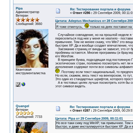
Pipa
Re: Тестирование портала и форума
Администратор
«
Ответ #286 :
29 Сентября 2009, 00:11:0
Ветеран
Цитата: Adeptus Mechanicus от 28 Сентября 2009
Сообщений: 3660
Я тоже отмечусь,
только на днях поставил на 
Случайное совпадение, но на прошлой неделе я т
переселиться под нее у меня не хватило - постави
привычнее. Тем не менее скажу, что Win7 это вещь
быстрее XP. Да и вообще создает впечатление, чт
Заезжание страниц от винды не зависит, это от б
проблемы остаются. Многие программы (и браузер
его Word'ом.
В принципе буква, подходящая под постоянную Пл
экзотических стран, положено посмотреть нет ли н
дополнения содержат почти все символы алфавитов
Квантовая
. Поэтому если текст национальный, то предпо
инструменталистка
Но если, скажем, весь текст на венгерском, то ту
Это один из стандартных шрифтов, которого прост
А в тестовых целях лучше посмотреть хотя бы 
этот символ видеть.
Quangel
Re: Тестирование портала и форума
Ветеран
«
Ответ #287 :
29 Сентября 2009, 00:29:5
Сообщений: 7733
Цитата: Pipa от 29 Сентября 2009, 00:11:01
Но все-таки сижу под WinXP, так привычнее. Тем н
быстро, и даже инсталлируется быстрее XP. Да и 