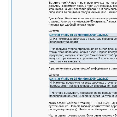
Ты это о чем? Я все - про список личных постинго
Возьмем, к примеру, тебя. У тебя 104 страницы по
Франциско на уши поставил (Йола). Они порылись, 
либо какая-то ошибка в форумной машине - клинит
Здесь было бы очень полезно и позволять управля
страниц. А потом - следующие 50 страниц. А когда
- иногда так удобней, иногда иначе.
Цитата:
Цитата: Vitaliy от 19 Ноября 2009, 11:23:20
3. На некоторых форумах в указателе страниц ест
последовательности.
На форуме стояло ограничение на вывод всех со
темах тоже появилась опция "Все". Однако пред
браузеров, которые зачастую "захлебываются" пр
могут их при чтении воспроизвести. Т.е. использ
заест, то я не виновата.
А разве нельзя в управляющей информации в заголо
Цитата:
Цитата: Vitaliy от 19 Ноября 2009, 11:23:20
4. Наконец, почему-то на всех форумах отсутст
предлагается несколько первых и последних, напри
Я готова выслушать предложение по поводу того,
полноценная ссылка. И если их будет на странице
Каких сотен? Сейчас: Страниц: 1 ... 161 162 [163] 
пустое окошко. Причем таблица соответствия адрес
последнему индексу). Никакой необходимости хран
Ну, ты оцени трудоемкость. Если очень сложно - Бо