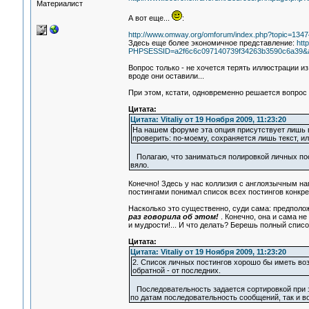
Материалист
А вот еще...
:
http://www.omway.org/omforum/index.php?topic=1347
Здесь еще более экономичное представление:
htt
PHPSESSID=a2f6c6c097140739f34263b3590c6a39&act
Вопрос только - не хочется терять иллюстрации из 
вроде они оставили...
При этом, кстати, одновременно решается вопрос 
Цитата:
Цитата: Vitaliy от 19 Ноября 2009, 11:23:20
На нашем форуме эта опция присутствует лишь в 
проверить: по-моему, сохраняется лишь текст, 
Полагаю, что заниматься полировкой личных пост
вяло.
Конечно! Здесь у нас коллизия с англоязычным на
постингами понимал список всех постингов конкре
Насколько это существенно, суди сама: предполо
раз говорила об этом!
. Конечно, она и сама не 
и мудрости!... И что делать? Берешь полный списо
Цитата:
Цитата: Vitaliy от 19 Ноября 2009, 11:23:20
2. Список личных постингов хорошо бы иметь во
обратной - от последних.
Последовательность задается сортировкой при з
по датам последовательность сообщений, так и в