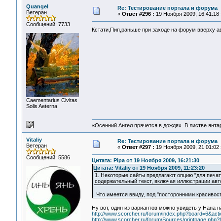
Quangel
Re: Тестирование портала и форума
Ветеран
«
Ответ #296 :
19 Ноября 2009, 16:41:18 
Сообщений: 7733
Кстати,Пип,раньше при заходе на форум вверху а
Сaementarius Civitas
Solis Aeterna
«Осенний Ангел прячется в дождях. В листве янтарн
Vitaliy
Re: Тестирование портала и форума
Ветеран
«
Ответ #297 :
19 Ноября 2009, 21:01:02 
Сообщений: 5586
Цитата: Pipa от 19 Ноября 2009, 16:21:30
Цитата: Vitaliy от 19 Ноября 2009, 11:23:20
1. Некоторые сайты предлагают опцию "для печат
содержательный текст, включая иллюстрации авт
Что имеется ввиду, под "посторонними красивос
Ну вот, один из вариантов можно увидеть у Нана н
http://www.scorcher.ru/forum/index.php?board=6&act
http://www.scorcher.ru/forum/Sources/printpage.php