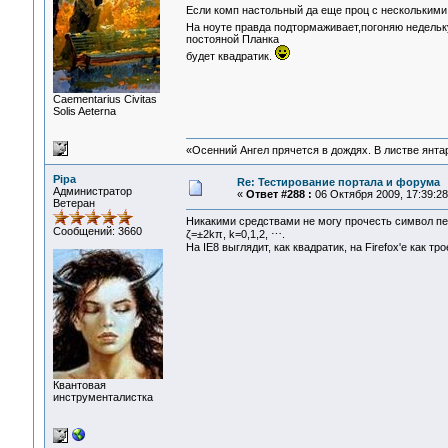
Если комп настольный да еще проц с несколькими
На ноуте правда подтормаживает,погоняю недельк
постояной Планка
будет квадратик.
Сaementarius Civitas
Solis Aeterna
«Осенний Ангел прячется в дождях. В листве янтарн
Pipa
Re: Тестирование портала и форума
Администратор
«
Ответ #288 :
06 Октября 2009, 17:39:28
Ветеран
Никакими средствами не могу прочесть символ пе
Сообщений: 3660
ζ=±2kπ, k=0,1,2, ⋯.
На IE8 выглядит, как квадратик, на Firefox'е как т
Квантовая
инструменталистка