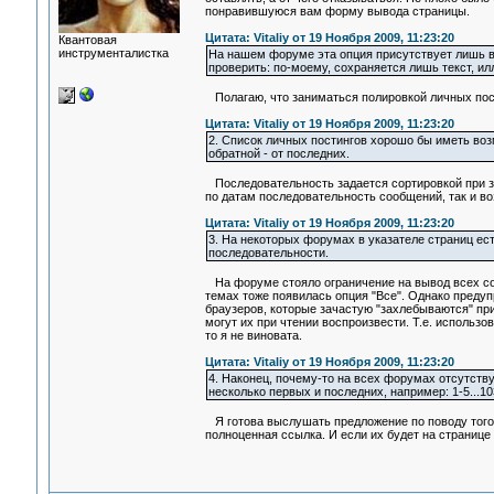
понравившуюся вам форму вывода страницы.
Цитата: Vitaliy от 19 Ноября 2009, 11:23:20
Квантовая
инструменталистка
На нашем форуме эта опция присутствует лишь в 
проверить: по-моему, сохраняется лишь текст, и
Полагаю, что заниматься полировкой личных пости
Цитата: Vitaliy от 19 Ноября 2009, 11:23:20
2. Список личных постингов хорошо бы иметь воз
обратной - от последних.
Последовательность задается сортировкой при за
по датам последовательность сообщений, так и во
Цитата: Vitaliy от 19 Ноября 2009, 11:23:20
3. На некоторых форумах в указателе страниц есть
последовательности.
На форуме стояло ограничение на вывод всех соо
темах тоже появилась опция "Все". Однако преду
браузеров, которые зачастую "захлебываются" при
могут их при чтении воспроизвести. Т.е. использо
то я не виновата.
Цитата: Vitaliy от 19 Ноября 2009, 11:23:20
4. Наконец, почему-то на всех форумах отсутств
несколько первых и последних, например: 1-5...103
Я готова выслушать предложение по поводу того, 
полноценная ссылка. И если их будет на странице 