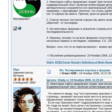
1. Некоторые сайты предлагают опцию "для печати
содержательный текст, включая иллюстрации автор
автоматически сохраняется его оригинальный URL
например, с аватарками. Конечно, это очень удоб
нет. А хорошо бы иметь. Причем, руки не дошли п
Материалист
2. Список личных постингов хорошо бы иметь возм
обратной - от последних.
3. На некоторых форумах в указателе страниц есть
последовательности.
4. Наконец, почему-то на всех форумах отсутству
несколько первых и последних, например: 1-5...103
Вопрос: хоть что-то из перечисленного - можно ор
«
Последнее редактирование: 19 Ноября 2009, 12:2
Vitaliy:
SCIES Forum
Glossary
Definitions of Magic
Высш
Pipa
Re: Тестирование портала и форума
Администратор
«
Ответ #295 :
19 Ноября 2009, 16:21:30 
Ветеран
Цитата: Vitaliy от 19 Ноября 2009, 11:23:20
Сообщений: 3660
1. Некоторые сайты предлагают опцию "для печат
содержательный текст, включая иллюстрации авто
Что имеется ввиду, под "посторонними красивостя
страницы, занимают весьма мало места в результи
оформления занимают очень малую часть текста.
Если под "красивостями" подразумеваются еще и шр
Но тогда не может быть речи о встроенных ссылках
Поэтому до конкретизации выражения "посторонние
оставлять, а от чего отказываться. Не плохо было