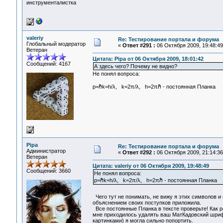
инструменталистка
valeriy
Re: Тестирование портала и форума
Глобальный модератор
«
Ответ #291 :
06 Октября 2009, 19:48:49
Ветеран
Цитата: Pipa от 06 Октября 2009, 18:01:42
Сообщений: 4167
А здесь чего? Почему не видно?
Не понял вопроса:
p=ℏk=h/λ, k=2π/λ, h=2πℏ - постоянная Планка
Pipa
Re: Тестирование портала и форума
Администратор
«
Ответ #292 :
06 Октября 2009, 21:14:36
Ветеран
Цитата: valeriy от 06 Октября 2009, 19:48:49
Сообщений: 3660
Не понял вопроса:
p=ℏk=h/λ, k=2π/λ, h=2πℏ - постоянная Планка
Чего тут не понимать, не вижу я этих символов и
объяснением своих поступков приложила.
Все постоянные Планка в тексте проверьте! Как 
мне приходилось удалять ваш МатКадовский шрифт
картинками) я могла сильно попортить.