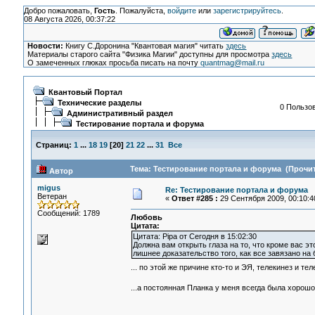
Добро пожаловать,
Гость
. Пожалуйста,
войдите
или
зарегистрируйтесь
.
08 Августа 2026, 00:37:22
Новости:
Книгу С.Доронина "Квантовая магия" читать
здесь
Материалы старого сайта "Физика Магии" доступны для просмотра
здесь
О замеченных глюках просьба писать на почту
quantmag@mail.ru
Квантовый Портал
Технические разделы
0 Пользов
Административный раздел
Тестирование портала и форума
Страниц:
1
...
18
19
[
20
]
21
22
...
31
Все
Тема: Тестирование портала и форума (Прочит
Автор
migus
Re: Тестирование портала и форума
Ветеран
«
Ответ #285 :
29 Сентября 2009, 00:10:4
Сообщений: 1789
Любовь
Цитата:
Цитата: Pipa от Сегодня в 15:02:30
Должна вам открыть глаза на то, что кроме вас это
лишнее доказательство того, как все завязано на
... по этой же причине кто-то и ЭЯ, телекинез и т
...а постоянная Планка у меня всегда была хорош