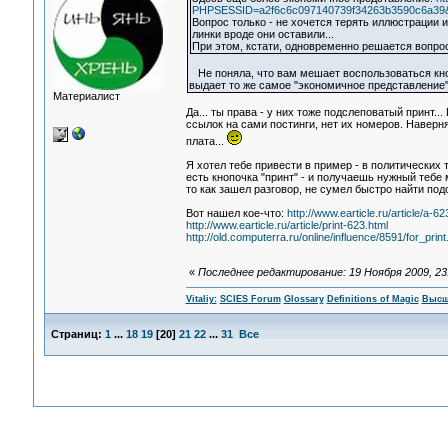
PHPSESSID=a2f6c6c097140739f34263b3590c6a39&ac
Вопрос только - не хочется терять иллюстрации из
линки вроде они оставили...
При этом, кстати, одновременно решается вопрос
Не поняла, что вам мешает воспользоваться кнопк
выдает то же самое "экономичное представление"
Материалист
Да... ты права - у них тоже подслеповатый принт.
ссылок на сами постинги, нет их номеров. Наверн
плата...
Я хотел тебе привести в пример - в политических т
есть кнопочка "принт" - и получаешь нужный тебе 
то как зашел разговор, не сумел быстро найти по
Вот нашел кое-что:
http://www.earticle.ru/article/a-62
http://www.earticle.ru/article/print-623.html
http://old.computerra.ru/online/influence/8591/for_print
«
Последнее редактирование: 19 Ноября 2009, 23:4
Vitaliy:
SCIES Forum
Glossary
Definitions of Magic
Высш
Страниц:
1
...
18
19
[
20
]
21
22
...
31
Все