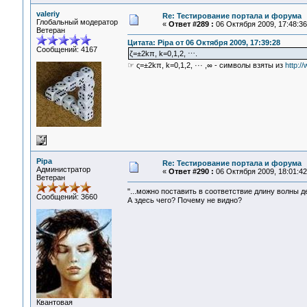
valeriy
Re: Тестирование портала и форума
Глобальный модератор
«
Ответ #289 :
06 Октября 2009, 17:48:36
Ветеран
Цитата: Pipa от 06 Октября 2009, 17:39:28
Сообщений: 4167
ζ=±2kπ, k=0,1,2, ⋯.
☞ ς=±2kπ, k=0,1,2, ··· ,∞ - символы взяты из
http:/
Pipa
Re: Тестирование портала и форума
Администратор
«
Ответ #290 :
06 Октября 2009, 18:01:42
Ветеран
"...можно поставить в соответствие длину волны де
Сообщений: 3660
А здесь чего? Почему не видно?
Квантовая