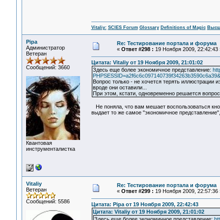
Vitaliy:
SCIES Forum
Glossary
Definitions of Magic
Высш
Pipa
Re: Тестирование портала и форума
Администратор
«
Ответ #298 :
19 Ноября 2009, 22:42:43 
Ветеран
Цитата: Vitaliy от 19 Ноября 2009, 21:01:02
Сообщений: 3660
Здесь еще более экономичное представление:
ht
PHPSESSID=a2f6c6c097140739f34263b3590c6a39&act
Вопрос только - не хочется терять иллюстрации из
вроде они оставили...
При этом, кстати, одновременно решается вопрос
Не поняла, что вам мешает воспользоваться кнопк
выдает то же самое "экономичное представление",
Квантовая
инструменталистка
Vitaliy
Re: Тестирование портала и форума
Ветеран
«
Ответ #299 :
19 Ноября 2009, 22:57:36 
Сообщений: 5586
Цитата: Pipa от 19 Ноября 2009, 22:42:43
Цитата: Vitaliy от 19 Ноября 2009, 21:01:02
Здесь еще более экономичное представление:
ht