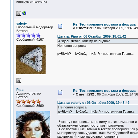
инструменталистка
valeriy
Re: Тестирование портала и форума
Глобальный модератор
«
Ответ #291 :
06 Октября 2009, 19:48:49
Ветеран
Цитата: Pipa от 06 Октября 2009, 18:01:42
Сообщений: 4167
А здесь чего? Почему не видно?
Не понял вопроса:
p=ℏk=h/λ, k=2π/λ, h=2πℏ - постоянная Планка
Pipa
Re: Тестирование портала и форума
Администратор
«
Ответ #292 :
06 Октября 2009, 21:14:36
Ветеран
Цитата: valeriy от 06 Октября 2009, 19:48:49
Сообщений: 3660
Не понял вопроса:
p=ℏk=h/λ, k=2π/λ, h=2πℏ - постоянная Планка
Чего тут не понимать, не вижу я этих символов и
объяснением своих поступков приложила.
Все постоянные Планка в тексте проверьте! Как 
мне приходилось удалять ваш МатКадовский шрифт
картинками) я могла сильно попортить.