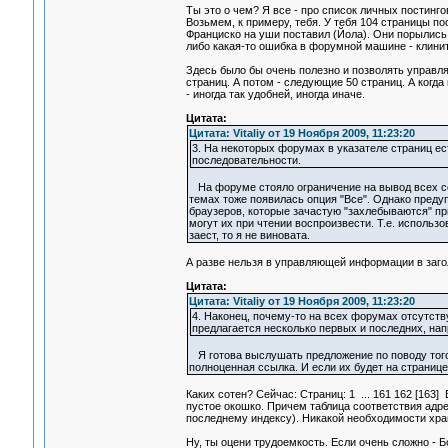
Ты это о чем? Я все - про список личных постинго
Возьмем, к примеру, тебя. У тебя 104 страницы по
Франциско на уши поставил (Йола). Они порылись, 
либо какая-то ошибка в форумной машине - клинит
Здесь было бы очень полезно и позволять управля
страниц. А потом - следующие 50 страниц. А когда
- иногда так удобней, иногда иначе.
Цитата:
Цитата: Vitaliy от 19 Ноября 2009, 11:23:20
3. На некоторых форумах в указателе страниц ест
последовательности.
На форуме стояло ограничение на вывод всех со
темах тоже появилась опция "Все". Однако пред
браузеров, которые зачастую "захлебываются" пр
могут их при чтении воспроизвести. Т.е. использ
заест, то я не виновата.
А разве нельзя в управляющей информации в заголо
Цитата:
Цитата: Vitaliy от 19 Ноября 2009, 11:23:20
4. Наконец, почему-то на всех форумах отсутст
предлагается несколько первых и последних, напри
Я готова выслушать предложение по поводу того,
полноценная ссылка. И если их будет на странице
Каких сотен? Сейчас: Страниц: 1 ... 161 162 [163] 
пустое окошко. Причем таблица соответствия адрес
последнему индексу). Никакой необходимости хран
Ну, ты оцени трудоемкость. Если очень сложно - Бо