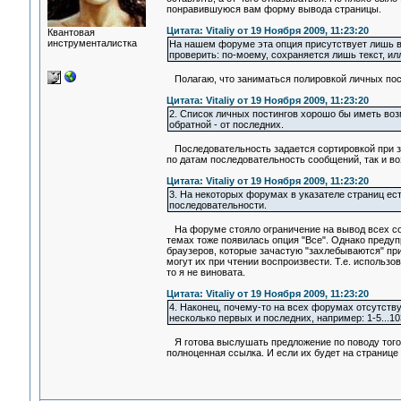
понравившуюся вам форму вывода страницы.
Цитата: Vitaliy от 19 Ноября 2009, 11:23:20
Квантовая
инструменталистка
На нашем форуме эта опция присутствует лишь в 
проверить: по-моему, сохраняется лишь текст, и
Полагаю, что заниматься полировкой личных пости
Цитата: Vitaliy от 19 Ноября 2009, 11:23:20
2. Список личных постингов хорошо бы иметь воз
обратной - от последних.
Последовательность задается сортировкой при за
по датам последовательность сообщений, так и во
Цитата: Vitaliy от 19 Ноября 2009, 11:23:20
3. На некоторых форумах в указателе страниц есть
последовательности.
На форуме стояло ограничение на вывод всех соо
темах тоже появилась опция "Все". Однако преду
браузеров, которые зачастую "захлебываются" при
могут их при чтении воспроизвести. Т.е. использо
то я не виновата.
Цитата: Vitaliy от 19 Ноября 2009, 11:23:20
4. Наконец, почему-то на всех форумах отсутств
несколько первых и последних, например: 1-5...103
Я готова выслушать предложение по поводу того, 
полноценная ссылка. И если их будет на странице 