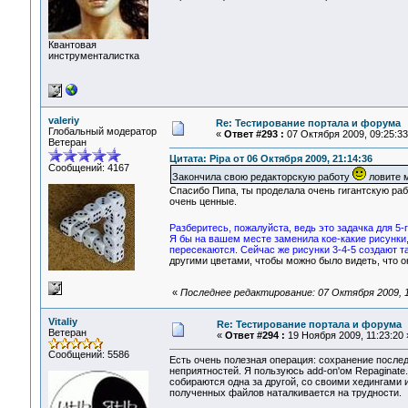
Квантовая
инструменталистка
valeriy
Re: Тестирование портала и форума
Глобальный модератор
«
Ответ #293 :
07 Октября 2009, 09:25:33
Ветеран
Цитата: Pipa от 06 Октября 2009, 21:14:36
Сообщений: 4167
Закончила свою редакторскую работу
ловите м
Спасибо Пипа, ты проделала очень гигантскую раб
очень ценные.
Разберитесь, пожалуйста, ведь это задачка для 5-
Я бы на вашем месте заменила кое-какие рисунки,
пересекаются. Сейчас же рисунки 3-4-5 создают т
другими цветами, чтобы можно было видеть, что о
«
Последнее редактирование: 07 Октября 2009, 12
Vitaliy
Re: Тестирование портала и форума
Ветеран
«
Ответ #294 :
19 Ноября 2009, 11:23:20 
Сообщений: 5586
Есть очень полезная операция: сохранение послед
неприятностей. Я пользуюсь add-on'ом Repaginate
собираются одна за другой, со своими хедингами
полученных файлов наталкивается на трудности.