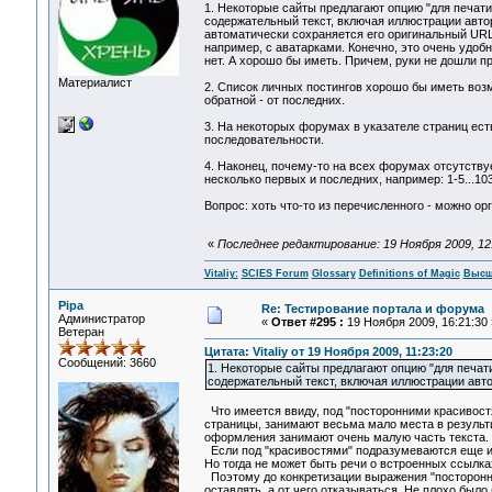
1. Некоторые сайты предлагают опцию "для печати
содержательный текст, включая иллюстрации автор
автоматически сохраняется его оригинальный URL
например, с аватарками. Конечно, это очень удоб
нет. А хорошо бы иметь. Причем, руки не дошли п
Материалист
2. Список личных постингов хорошо бы иметь возм
обратной - от последних.
3. На некоторых форумах в указателе страниц есть
последовательности.
4. Наконец, почему-то на всех форумах отсутству
несколько первых и последних, например: 1-5...103
Вопрос: хоть что-то из перечисленного - можно ор
«
Последнее редактирование: 19 Ноября 2009, 12:2
Vitaliy:
SCIES Forum
Glossary
Definitions of Magic
Высш
Pipa
Re: Тестирование портала и форума
Администратор
«
Ответ #295 :
19 Ноября 2009, 16:21:30 
Ветеран
Цитата: Vitaliy от 19 Ноября 2009, 11:23:20
Сообщений: 3660
1. Некоторые сайты предлагают опцию "для печат
содержательный текст, включая иллюстрации авто
Что имеется ввиду, под "посторонними красивостя
страницы, занимают весьма мало места в результи
оформления занимают очень малую часть текста.
Если под "красивостями" подразумеваются еще и шр
Но тогда не может быть речи о встроенных ссылках
Поэтому до конкретизации выражения "посторонние
оставлять, а от чего отказываться. Не плохо было