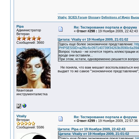
Vitaliy:
SCIES Forum
Glossary
Definitions of Magic
Высш
Pipa
Re: Тестирование портала и форума
Администратор
«
Ответ #298 :
19 Ноября 2009, 22:42:43 
Ветеран
Цитата: Vitaliy от 19 Ноября 2009, 21:01:02
Сообщений: 3660
Здесь еще более экономичное представление:
ht
PHPSESSID=a2f6c6c097140739f34263b3590c6a39&act
Вопрос только - не хочется терять иллюстрации из
вроде они оставили...
При этом, кстати, одновременно решается вопрос
Не поняла, что вам мешает воспользоваться кнопк
выдает то же самое "экономичное представление",
Квантовая
инструменталистка
Vitaliy
Re: Тестирование портала и форума
Ветеран
«
Ответ #299 :
19 Ноября 2009, 22:57:36 
Сообщений: 5586
Цитата: Pipa от 19 Ноября 2009, 22:42:43
Цитата: Vitaliy от 19 Ноября 2009, 21:01:02
Здесь еще более экономичное представление:
ht