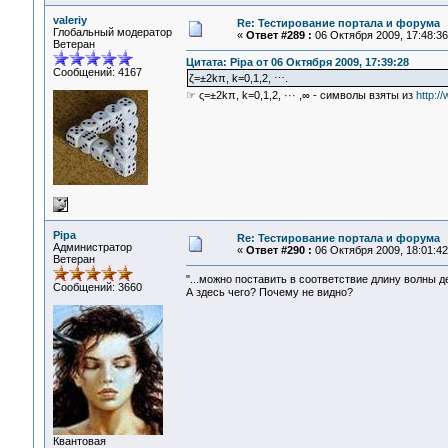
valeriy
Re: Тестирование портала и форума
Глобальный модератор
«
Ответ #289 :
06 Октября 2009, 17:48:36
Ветеран
Цитата: Pipa от 06 Октября 2009, 17:39:28
Сообщений: 4167
ζ=±2kπ, k=0,1,2, ⋯.
☞ ς=±2kπ, k=0,1,2, ··· ,∞ - символы взяты из
http:/
Pipa
Re: Тестирование портала и форума
Администратор
«
Ответ #290 :
06 Октября 2009, 18:01:42
Ветеран
"...можно поставить в соответствие длину волны де
Сообщений: 3660
А здесь чего? Почему не видно?
Квантовая