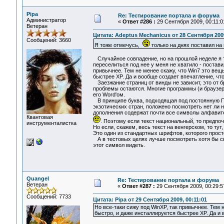
Pipa
Re: Тестирование портала и форума
Администратор
«
Ответ #286 :
29 Сентября 2009, 00:11:0
Ветеран
Цитата: Adeptus Mechanicus от 28 Сентября 2009
Сообщений: 3660
Я тоже отмечусь,
только на днях поставил на 
Случайное совпадение, но на прошлой неделе я т
переселиться под нее у меня не хватило - постави
привычнее. Тем не менее скажу, что Win7 это вещь
быстрее XP. Да и вообще создает впечатление, чт
Заезжание страниц от винды не зависит, это от б
проблемы остаются. Многие программы (и браузер
его Word'ом.
В принципе буква, подходящая под постоянную Пл
экзотических стран, положено посмотреть нет ли н
дополнения содержат почти все символы алфавитов
Квантовая
. Поэтому если текст национальный, то предпо
инструменталистка
Но если, скажем, весь текст на венгерском, то ту
Это один из стандартных шрифтов, которого прост
А в тестовых целях лучше посмотреть хотя бы 
этот символ видеть.
Quangel
Re: Тестирование портала и форума
Ветеран
«
Ответ #287 :
29 Сентября 2009, 00:29:5
Сообщений: 7733
Цитата: Pipa от 29 Сентября 2009, 00:11:01
Но все-таки сижу под WinXP, так привычнее. Тем н
быстро, и даже инсталлируется быстрее XP. Да и 