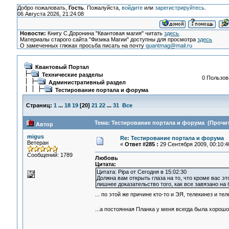
Добро пожаловать,
Гость
. Пожалуйста,
войдите
или
зарегистрируйтесь
.
06 Августа 2026, 21:24:08
Новости:
Книгу С.Доронина "Квантовая магия" читать
здесь
Материалы старого сайта "Физика Магии" доступны для просмотра
здесь
О замеченных глюках просьба писать на почту
quantmag@mail.ru
Квантовый Портал
Технические разделы
0 Пользов
Административный раздел
Тестирование портала и форума
Страниц:
1
...
18
19
[
20
]
21
22
...
31
Все
Тема: Тестирование портала и форума (Прочит
Автор
migus
Re: Тестирование портала и форума
Ветеран
«
Ответ #285 :
29 Сентября 2009, 00:10:4
Сообщений: 1789
Любовь
Цитата:
Цитата: Pipa от Сегодня в 15:02:30
Должна вам открыть глаза на то, что кроме вас это
лишнее доказательство того, как все завязано на
... по этой же причине кто-то и ЭЯ, телекинез и т
...а постоянная Планка у меня всегда была хорош