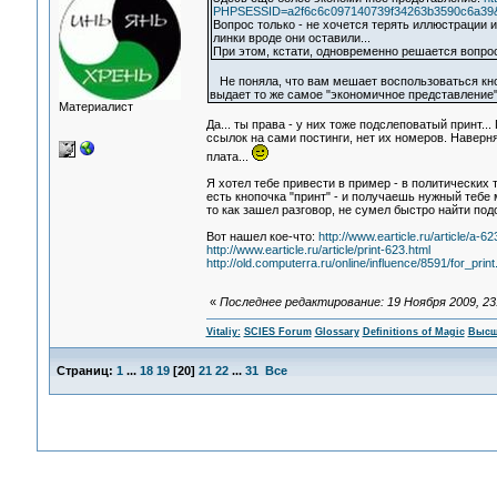
PHPSESSID=a2f6c6c097140739f34263b3590c6a39&ac
Вопрос только - не хочется терять иллюстрации из
линки вроде они оставили...
При этом, кстати, одновременно решается вопрос
Не поняла, что вам мешает воспользоваться кнопк
выдает то же самое "экономичное представление"
Материалист
Да... ты права - у них тоже подслеповатый принт.
ссылок на сами постинги, нет их номеров. Наверн
плата...
Я хотел тебе привести в пример - в политических т
есть кнопочка "принт" - и получаешь нужный тебе 
то как зашел разговор, не сумел быстро найти по
Вот нашел кое-что:
http://www.earticle.ru/article/a-62
http://www.earticle.ru/article/print-623.html
http://old.computerra.ru/online/influence/8591/for_print
«
Последнее редактирование: 19 Ноября 2009, 23:4
Vitaliy:
SCIES Forum
Glossary
Definitions of Magic
Высш
Страниц:
1
...
18
19
[
20
]
21
22
...
31
Все