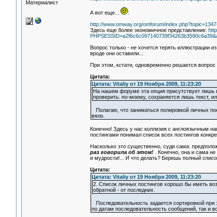
Материалист
А вот еще...
:
http://www.omway.org/omforum/index.php?topic=1347
Здесь еще более экономичное представление:
htt
PHPSESSID=a2f6c6c097140739f34263b3590c6a39&act
Вопрос только - не хочется терять иллюстрации из 
вроде они оставили...
При этом, кстати, одновременно решается вопрос 
Цитата:
Цитата: Vitaliy от 19 Ноября 2009, 11:23:20
На нашем форуме эта опция присутствует лишь в 
проверить: по-моему, сохраняется лишь текст, 
Полагаю, что заниматься полировкой личных пост
вяло.
Конечно! Здесь у нас коллизия с англоязычным на
постингами понимал список всех постингов конкре
Насколько это существенно, суди сама: предполо
раз говорила об этом!
. Конечно, она и сама не 
и мудрости!... И что делать? Берешь полный списо
Цитата:
Цитата: Vitaliy от 19 Ноября 2009, 11:23:20
2. Список личных постингов хорошо бы иметь во
обратной - от последних.
Последовательность задается сортировкой при з
по датам последовательность сообщений, так и в