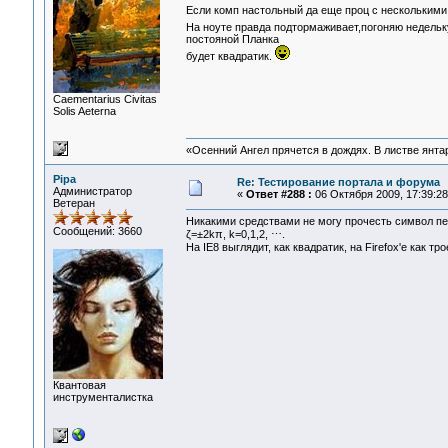
Если комп настольный да еще проц с несколькими
На ноуте правда подтормаживает,погоняю недельк
постояной Планка
будет квадратик.
Сaementarius Civitas
Solis Aeterna
«Осенний Ангел прячется в дождях. В листве янтарн
Pipa
Re: Тестирование портала и форума
Администратор
«
Ответ #288 :
06 Октября 2009, 17:39:28
Ветеран
Никакими средствами не могу прочесть символ пе
Сообщений: 3660
ζ=±2kπ, k=0,1,2, ⋯.
На IE8 выглядит, как квадратик, на Firefox'е как т
Квантовая
инструменталистка