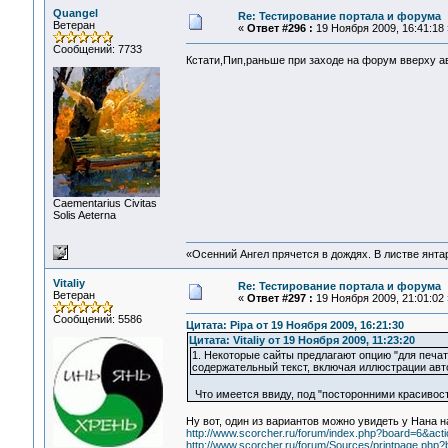
Quangel
Re: Тестирование портала и форума
Ветеран
«
Ответ #296 :
19 Ноября 2009, 16:41:18 
Сообщений: 7733
Кстати,Пип,раньше при заходе на форум вверху а
Сaementarius Civitas
Solis Aeterna
«Осенний Ангел прячется в дождях. В листве янтарн
Vitaliy
Re: Тестирование портала и форума
Ветеран
«
Ответ #297 :
19 Ноября 2009, 21:01:02 
Сообщений: 5586
Цитата: Pipa от 19 Ноября 2009, 16:21:30
Цитата: Vitaliy от 19 Ноября 2009, 11:23:20
1. Некоторые сайты предлагают опцию "для печат
содержательный текст, включая иллюстрации авт
Что имеется ввиду, под "посторонними красивос
Ну вот, один из вариантов можно увидеть у Нана н
http://www.scorcher.ru/forum/index.php?board=6&act
http://www.scorcher.ru/forum/Sources/printpage.php