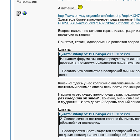
Материалист
А вот еще...
:
http://www.omway.org/omforum/index.php?topic=1347
Здесь еще более экономичное представление:
htt
PHPSESSID=a2f6c6c097140739f34263b3590c6a39&act
Вопрос только - не хочется терять иллюстрации из 
вроде они оставили...
При этом, кстати, одновременно решается вопрос 
Цитата:
Цитата: Vitaliy от 19 Ноября 2009, 11:23:20
На нашем форуме эта опция присутствует лишь в 
проверить: по-моему, сохраняется лишь текст, 
Полагаю, что заниматься полировкой личных пост
вяло.
Конечно! Здесь у нас коллизия с англоязычным на
постингами понимал список всех постингов конкре
Насколько это существенно, суди сама: предполо
раз говорила об этом!
. Конечно, она и сама не 
и мудрости!... И что делать? Берешь полный списо
Цитата:
Цитата: Vitaliy от 19 Ноября 2009, 11:23:20
2. Список личных постингов хорошо бы иметь во
обратной - от последних.
Последовательность задается сортировкой при з
по датам последовательность сообщений, так и в