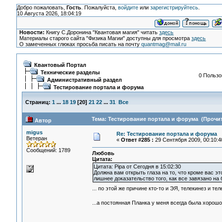
Добро пожаловать,
Гость
. Пожалуйста,
войдите
или
зарегистрируйтесь
.
10 Августа 2026, 18:04:19
Новости:
Книгу С.Доронина "Квантовая магия" читать
здесь
Материалы старого сайта "Физика Магии" доступны для просмотра
здесь
О замеченных глюках просьба писать на почту
quantmag@mail.ru
Квантовый Портал
Технические разделы
0 Пользо
Административный раздел
Тестирование портала и форума
Страниц:
1
...
18
19
[
20
]
21
22
...
31
Все
Тема: Тестирование портала и форума (Прочит
Автор
migus
Re: Тестирование портала и форума
Ветеран
«
Ответ #285 :
29 Сентября 2009, 00:10:4
Сообщений: 1789
Любовь
Цитата:
Цитата: Pipa от Сегодня в 15:02:30
Должна вам открыть глаза на то, что кроме вас это
лишнее доказательство того, как все завязано на
... по этой же причине кто-то и ЭЯ, телекинез и т
...а постоянная Планка у меня всегда была хорош