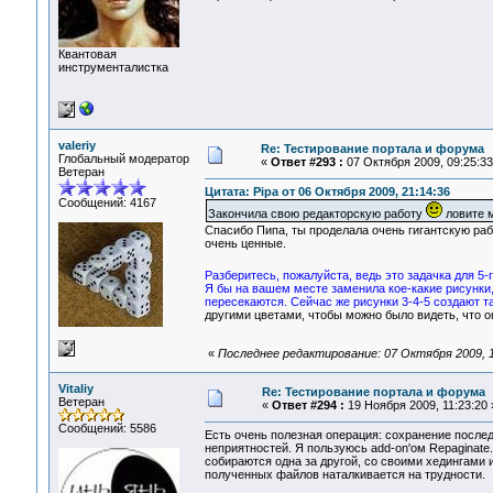
Квантовая
инструменталистка
valeriy
Re: Тестирование портала и форума
Глобальный модератор
«
Ответ #293 :
07 Октября 2009, 09:25:33
Ветеран
Цитата: Pipa от 06 Октября 2009, 21:14:36
Сообщений: 4167
Закончила свою редакторскую работу
ловите м
Спасибо Пипа, ты проделала очень гигантскую раб
очень ценные.
Разберитесь, пожалуйста, ведь это задачка для 5-
Я бы на вашем месте заменила кое-какие рисунки,
пересекаются. Сейчас же рисунки 3-4-5 создают т
другими цветами, чтобы можно было видеть, что о
«
Последнее редактирование: 07 Октября 2009, 12
Vitaliy
Re: Тестирование портала и форума
Ветеран
«
Ответ #294 :
19 Ноября 2009, 11:23:20 
Сообщений: 5586
Есть очень полезная операция: сохранение послед
неприятностей. Я пользуюсь add-on'ом Repaginate
собираются одна за другой, со своими хедингами
полученных файлов наталкивается на трудности.