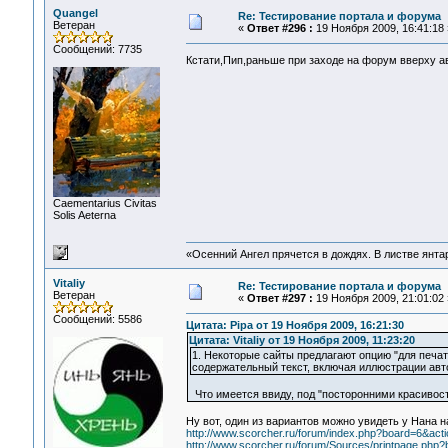
Quangel
Re: Тестирование портала и форума
Ветеран
«
Ответ #296 :
19 Ноября 2009, 16:41:18 
Сообщений: 7735
Кстати,Пип,раньше при заходе на форум вверху а
Сaementarius Civitas
Solis Aeterna
«Осенний Ангел прячется в дождях. В листве янтарн
Vitaliy
Re: Тестирование портала и форума
Ветеран
«
Ответ #297 :
19 Ноября 2009, 21:01:02 
Сообщений: 5586
Цитата: Pipa от 19 Ноября 2009, 16:21:30
Цитата: Vitaliy от 19 Ноября 2009, 11:23:20
1. Некоторые сайты предлагают опцию "для печат
содержательный текст, включая иллюстрации авт
Что имеется ввиду, под "посторонними красивос
Ну вот, один из вариантов можно увидеть у Нана н
http://www.scorcher.ru/forum/index.php?board=6&act
http://www.scorcher.ru/forum/Sources/printpage.php