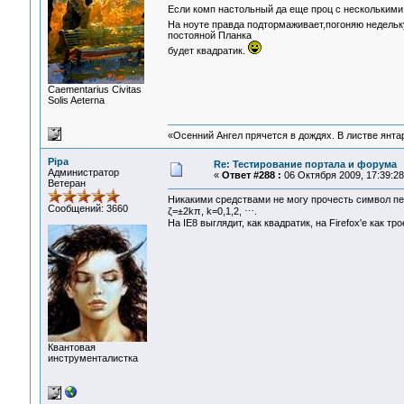
Если комп настольный да еще проц с несколькими
На ноуте правда подтормаживает,погоняю недельк
постояной Планка
будет квадратик.
Сaementarius Civitas
Solis Aeterna
«Осенний Ангел прячется в дождях. В листве янтарн
Pipa
Re: Тестирование портала и форума
Администратор
«
Ответ #288 :
06 Октября 2009, 17:39:28
Ветеран
Никакими средствами не могу прочесть символ пе
Сообщений: 3660
ζ=±2kπ, k=0,1,2, ⋯.
На IE8 выглядит, как квадратик, на Firefox'е как т
Квантовая
инструменталистка