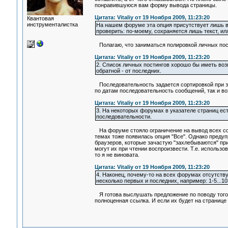
понравившуюся вам форму вывода страницы.
Цитата: Vitaliy от 19 Ноября 2009, 11:23:20
Квантовая
инструменталистка
На нашем форуме эта опция присутствует лишь в 
проверить: по-моему, сохраняется лишь текст, и
Полагаю, что заниматься полировкой личных пости
Цитата: Vitaliy от 19 Ноября 2009, 11:23:20
2. Список личных постингов хорошо бы иметь воз
обратной - от последних.
Последовательность задается сортировкой при за
по датам последовательность сообщений, так и во
Цитата: Vitaliy от 19 Ноября 2009, 11:23:20
3. На некоторых форумах в указателе страниц есть
последовательности.
На форуме стояло ограничение на вывод всех соо
темах тоже появилась опция "Все". Однако преду
браузеров, которые зачастую "захлебываются" при
могут их при чтении воспроизвести. Т.е. использо
то я не виновата.
Цитата: Vitaliy от 19 Ноября 2009, 11:23:20
4. Наконец, почему-то на всех форумах отсутств
несколько первых и последних, например: 1-5...103
Я готова выслушать предложение по поводу того, 
полноценная ссылка. И если их будет на странице 