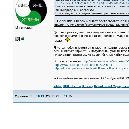
PHPSESSID=a2f6c6c097140739f34263b3590c6a39&ac
Вопрос только - не хочется терять иллюстрации из
линки вроде они оставили...
При этом, кстати, одновременно решается вопрос
Не поняла, что вам мешает воспользоваться кнопк
выдает то же самое "экономичное представление"
Материалист
Да... ты права - у них тоже подслеповатый принт.
ссылок на сами постинги, нет их номеров. Наверн
плата...
Я хотел тебе привести в пример - в политических т
есть кнопочка "принт" - и получаешь нужный тебе 
то как зашел разговор, не сумел быстро найти по
Вот нашел кое-что:
http://www.earticle.ru/article/a-62
http://www.earticle.ru/article/print-623.html
http://old.computerra.ru/online/influence/8591/for_print
«
Последнее редактирование: 19 Ноября 2009, 23:4
Vitaliy:
SCIES Forum
Glossary
Definitions of Magic
Высш
Страниц:
1
...
18
19
[
20
]
21
22
...
31
Все