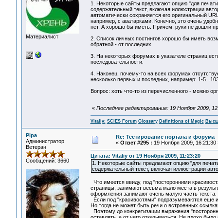
1. Некоторые сайты предлагают опцию "для печати
содержательный текст, включая иллюстрации автор
автоматически сохраняется его оригинальный URL
например, с аватарками. Конечно, это очень удоб
нет. А хорошо бы иметь. Причем, руки не дошли п
Материалист
2. Список личных постингов хорошо бы иметь возм
обратной - от последних.
3. На некоторых форумах в указателе страниц есть
последовательности.
4. Наконец, почему-то на всех форумах отсутству
несколько первых и последних, например: 1-5...103
Вопрос: хоть что-то из перечисленного - можно ор
«
Последнее редактирование: 19 Ноября 2009, 12:2
Vitaliy:
SCIES Forum
Glossary
Definitions of Magic
Высш
Pipa
Re: Тестирование портала и форума
Администратор
«
Ответ #295 :
19 Ноября 2009, 16:21:30 
Ветеран
Цитата: Vitaliy от 19 Ноября 2009, 11:23:20
Сообщений: 3660
1. Некоторые сайты предлагают опцию "для печат
содержательный текст, включая иллюстрации авто
Что имеется ввиду, под "посторонними красивостя
страницы, занимают весьма мало места в результи
оформления занимают очень малую часть текста.
Если под "красивостями" подразумеваются еще и шр
Но тогда не может быть речи о встроенных ссылках
Поэтому до конкретизации выражения "посторонние
оставлять, а от чего отказываться. Не плохо было