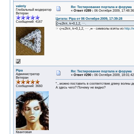
valeriy
Re: Тестирование портала и форума
Глобальный модератор
«
Ответ #289 :
06 Октября 2009, 17:48:36
Ветеран
Цитата: Pipa от 06 Октября 2009, 17:39:28
Сообщений: 4167
ζ=±2kπ, k=0,1,2, ⋯.
☞ ς=±2kπ, k=0,1,2, ··· ,∞ - символы взяты из
http:/
Pipa
Re: Тестирование портала и форума
Администратор
«
Ответ #290 :
06 Октября 2009, 18:01:42
Ветеран
"...можно поставить в соответствие длину волны де
Сообщений: 3660
А здесь чего? Почему не видно?
Квантовая