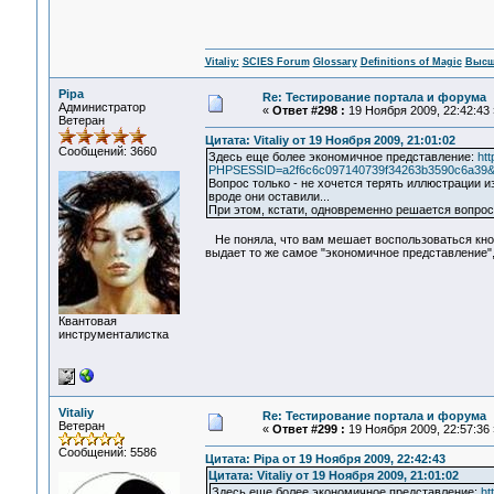
Vitaliy:
SCIES Forum
Glossary
Definitions of Magic
Высш
Pipa
Re: Тестирование портала и форума
Администратор
«
Ответ #298 :
19 Ноября 2009, 22:42:43 
Ветеран
Цитата: Vitaliy от 19 Ноября 2009, 21:01:02
Сообщений: 3660
Здесь еще более экономичное представление:
ht
PHPSESSID=a2f6c6c097140739f34263b3590c6a39&act
Вопрос только - не хочется терять иллюстрации из
вроде они оставили...
При этом, кстати, одновременно решается вопрос
Не поняла, что вам мешает воспользоваться кнопк
выдает то же самое "экономичное представление",
Квантовая
инструменталистка
Vitaliy
Re: Тестирование портала и форума
Ветеран
«
Ответ #299 :
19 Ноября 2009, 22:57:36 
Сообщений: 5586
Цитата: Pipa от 19 Ноября 2009, 22:42:43
Цитата: Vitaliy от 19 Ноября 2009, 21:01:02
Здесь еще более экономичное представление:
ht