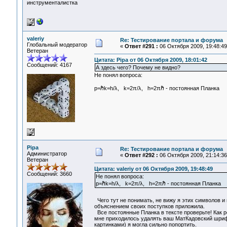
инструменталистка
valeriy
Re: Тестирование портала и форума
Глобальный модератор
«
Ответ #291 :
06 Октября 2009, 19:48:49
Ветеран
Цитата: Pipa от 06 Октября 2009, 18:01:42
Сообщений: 4167
А здесь чего? Почему не видно?
Не понял вопроса:
p=ℏk=h/λ, k=2π/λ, h=2πℏ - постоянная Планка
Pipa
Re: Тестирование портала и форума
Администратор
«
Ответ #292 :
06 Октября 2009, 21:14:36
Ветеран
Цитата: valeriy от 06 Октября 2009, 19:48:49
Сообщений: 3660
Не понял вопроса:
p=ℏk=h/λ, k=2π/λ, h=2πℏ - постоянная Планка
Чего тут не понимать, не вижу я этих символов и
объяснением своих поступков приложила.
Все постоянные Планка в тексте проверьте! Как 
мне приходилось удалять ваш МатКадовский шрифт
картинками) я могла сильно попортить.