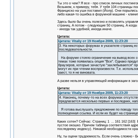
Ты это о чем? Я все - про список личных постинго
Возьмем, к примеру, тебя. У тебя 104 страницы по
Франциско на уши поставил (Йола). Они порылись, 
либо какая-то ошибка в форумной машине - клинит
Здесь было бы очень полезно и позволять управля
страниц. А потом - следующие 50 страниц. А когда
- иногда так удобней, иногда иначе.
Цитата:
Цитата: Vitaliy от 19 Ноября 2009, 11:23:20
3. На некоторых форумах в указателе страниц ест
последовательности.
На форуме стояло ограничение на вывод всех со
темах тоже появилась опция "Все". Однако пред
браузеров, которые зачастую "захлебываются" пр
могут их при чтении воспроизвести. Т.е. использ
заест, то я не виновата.
А разве нельзя в управляющей информации в заголо
Цитата:
Цитата: Vitaliy от 19 Ноября 2009, 11:23:20
4. Наконец, почему-то на всех форумах отсутст
предлагается несколько первых и последних, напри
Я готова выслушать предложение по поводу того,
полноценная ссылка. И если их будет на странице
Каких сотен? Сейчас: Страниц: 1 ... 161 162 [163] 
пустое окошко. Причем таблица соответствия адрес
последнему индексу). Никакой необходимости хран
Ну, ты оцени трудоемкость. Если очень сложно - Бо