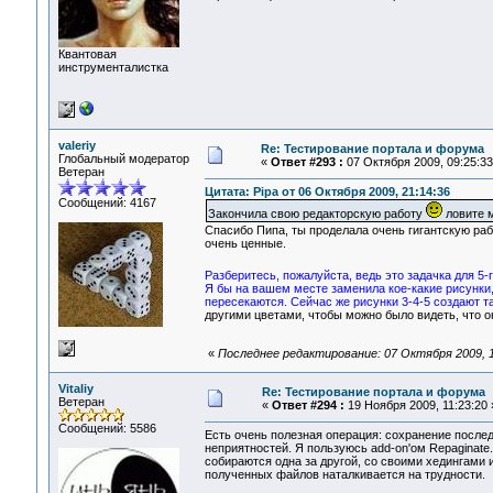
Квантовая
инструменталистка
valeriy
Re: Тестирование портала и форума
Глобальный модератор
«
Ответ #293 :
07 Октября 2009, 09:25:33
Ветеран
Цитата: Pipa от 06 Октября 2009, 21:14:36
Сообщений: 4167
Закончила свою редакторскую работу
ловите м
Спасибо Пипа, ты проделала очень гигантскую раб
очень ценные.
Разберитесь, пожалуйста, ведь это задачка для 5-
Я бы на вашем месте заменила кое-какие рисунки,
пересекаются. Сейчас же рисунки 3-4-5 создают т
другими цветами, чтобы можно было видеть, что о
«
Последнее редактирование: 07 Октября 2009, 12
Vitaliy
Re: Тестирование портала и форума
Ветеран
«
Ответ #294 :
19 Ноября 2009, 11:23:20 
Сообщений: 5586
Есть очень полезная операция: сохранение послед
неприятностей. Я пользуюсь add-on'ом Repaginate
собираются одна за другой, со своими хедингами
полученных файлов наталкивается на трудности.