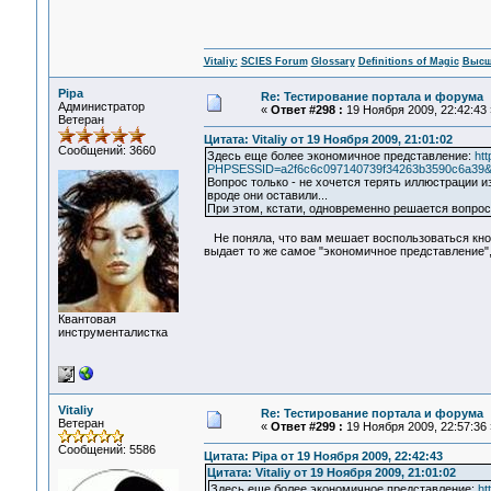
Vitaliy:
SCIES Forum
Glossary
Definitions of Magic
Высш
Pipa
Re: Тестирование портала и форума
Администратор
«
Ответ #298 :
19 Ноября 2009, 22:42:43 
Ветеран
Цитата: Vitaliy от 19 Ноября 2009, 21:01:02
Сообщений: 3660
Здесь еще более экономичное представление:
ht
PHPSESSID=a2f6c6c097140739f34263b3590c6a39&act
Вопрос только - не хочется терять иллюстрации из
вроде они оставили...
При этом, кстати, одновременно решается вопрос
Не поняла, что вам мешает воспользоваться кнопк
выдает то же самое "экономичное представление",
Квантовая
инструменталистка
Vitaliy
Re: Тестирование портала и форума
Ветеран
«
Ответ #299 :
19 Ноября 2009, 22:57:36 
Сообщений: 5586
Цитата: Pipa от 19 Ноября 2009, 22:42:43
Цитата: Vitaliy от 19 Ноября 2009, 21:01:02
Здесь еще более экономичное представление:
ht