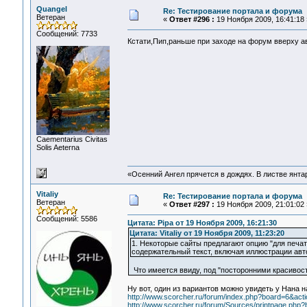
Quangel
Re: Тестирование портала и форума
Ветеран
«
Ответ #296 :
19 Ноября 2009, 16:41:18 
Сообщений: 7733
Кстати,Пип,раньше при заходе на форум вверху а
Сaementarius Civitas
Solis Aeterna
«Осенний Ангел прячется в дождях. В листве янтарн
Vitaliy
Re: Тестирование портала и форума
Ветеран
«
Ответ #297 :
19 Ноября 2009, 21:01:02 
Сообщений: 5586
Цитата: Pipa от 19 Ноября 2009, 16:21:30
Цитата: Vitaliy от 19 Ноября 2009, 11:23:20
1. Некоторые сайты предлагают опцию "для печат
содержательный текст, включая иллюстрации авт
Что имеется ввиду, под "посторонними красивос
Ну вот, один из вариантов можно увидеть у Нана н
http://www.scorcher.ru/forum/index.php?board=6&act
http://www.scorcher.ru/forum/Sources/printpage.php