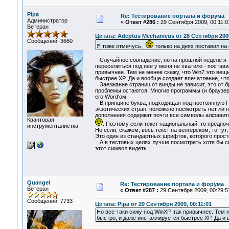
Pipa
Re: Тестирование портала и форума
Администратор
«
Ответ #286 :
29 Сентября 2009, 00:11:0
Ветеран
Цитата: Adeptus Mechanicus от 28 Сентября 2009
Сообщений: 3660
Я тоже отмечусь,
только на днях поставил на 
Случайное совпадение, но на прошлой неделе я т
переселиться под нее у меня не хватило - постави
привычнее. Тем не менее скажу, что Win7 это вещь
быстрее XP. Да и вообще создает впечатление, чт
Заезжание страниц от винды не зависит, это от б
проблемы остаются. Многие программы (и браузер
его Word'ом.
В принципе буква, подходящая под постоянную Пл
экзотических стран, положено посмотреть нет ли н
дополнения содержат почти все символы алфавитов
Квантовая
. Поэтому если текст национальный, то предпо
инструменталистка
Но если, скажем, весь текст на венгерском, то ту
Это один из стандартных шрифтов, которого прост
А в тестовых целях лучше посмотреть хотя бы 
этот символ видеть.
Quangel
Re: Тестирование портала и форума
Ветеран
«
Ответ #287 :
29 Сентября 2009, 00:29:5
Сообщений: 7733
Цитата: Pipa от 29 Сентября 2009, 00:11:01
Но все-таки сижу под WinXP, так привычнее. Тем н
быстро, и даже инсталлируется быстрее XP. Да и 