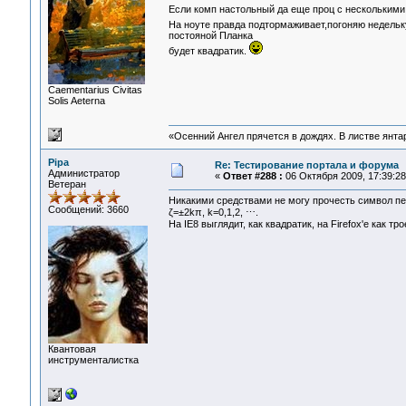
Если комп настольный да еще проц с несколькими
На ноуте правда подтормаживает,погоняю недельк
постояной Планка
будет квадратик.
Сaementarius Civitas
Solis Aeterna
«Осенний Ангел прячется в дождях. В листве янтарн
Pipa
Re: Тестирование портала и форума
Администратор
«
Ответ #288 :
06 Октября 2009, 17:39:28
Ветеран
Никакими средствами не могу прочесть символ пе
Сообщений: 3660
ζ=±2kπ, k=0,1,2, ⋯.
На IE8 выглядит, как квадратик, на Firefox'е как т
Квантовая
инструменталистка