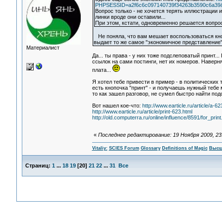
PHPSESSID=a2f6c6c097140739f34263b3590c6a39&ac
Вопрос только - не хочется терять иллюстрации из
линки вроде они оставили...
При этом, кстати, одновременно решается вопрос
Не поняла, что вам мешает воспользоваться кнопк
выдает то же самое "экономичное представление"
Материалист
Да... ты права - у них тоже подслеповатый принт.
ссылок на сами постинги, нет их номеров. Наверн
плата...
Я хотел тебе привести в пример - в политических т
есть кнопочка "принт" - и получаешь нужный тебе 
то как зашел разговор, не сумел быстро найти по
Вот нашел кое-что:
http://www.earticle.ru/article/a-62
http://www.earticle.ru/article/print-623.html
http://old.computerra.ru/online/influence/8591/for_print
«
Последнее редактирование: 19 Ноября 2009, 23:4
Vitaliy:
SCIES Forum
Glossary
Definitions of Magic
Высш
Страниц:
1
...
18
19
[
20
]
21
22
...
31
Все