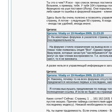
Ты это о чем? Я все - про список личных постинго
Возьмем, к примеру, тебя. У тебя 104 страницы по
Франциско на уши поставил (Йола). Они порылись, 
либо какая-то ошибка в форумной машине - клинит
Здесь было бы очень полезно и позволять управля
страниц. А потом - следующие 50 страниц. А когда
- иногда так удобней, иногда иначе.
Цитата:
Цитата: Vitaliy от 19 Ноября 2009, 11:23:20
3. На некоторых форумах в указателе страниц ест
последовательности.
На форуме стояло ограничение на вывод всех со
темах тоже появилась опция "Все". Однако пред
браузеров, которые зачастую "захлебываются" пр
могут их при чтении воспроизвести. Т.е. использ
заест, то я не виновата.
А разве нельзя в управляющей информации в заголо
Цитата:
Цитата: Vitaliy от 19 Ноября 2009, 11:23:20
4. Наконец, почему-то на всех форумах отсутст
предлагается несколько первых и последних, напри
Я готова выслушать предложение по поводу того,
полноценная ссылка. И если их будет на странице
Каких сотен? Сейчас: Страниц: 1 ... 161 162 [163] 
пустое окошко. Причем таблица соответствия адрес
последнему индексу). Никакой необходимости хран
Ну, ты оцени трудоемкость. Если очень сложно - Бо