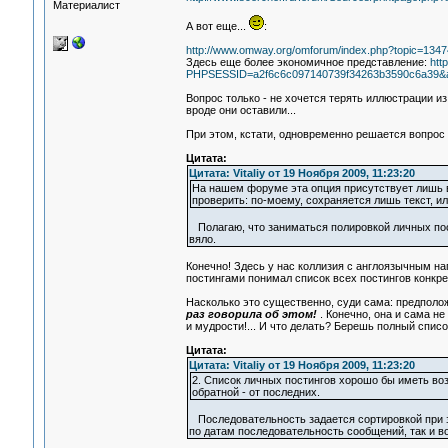
Материалист
А вот еще...
:
http://www.omway.org/omforum/index.php?topic=1347
Здесь еще более экономичное представление:
htt
PHPSESSID=a2f6c6c097140739f34263b3590c6a39&act
Вопрос только - не хочется терять иллюстрации из 
вроде они оставили...
При этом, кстати, одновременно решается вопрос 
Цитата:
Цитата: Vitaliy от 19 Ноября 2009, 11:23:20
На нашем форуме эта опция присутствует лишь в 
проверить: по-моему, сохраняется лишь текст, 
Полагаю, что заниматься полировкой личных пост
вяло.
Конечно! Здесь у нас коллизия с англоязычным на
постингами понимал список всех постингов конкре
Насколько это существенно, суди сама: предполо
раз говорила об этом!
. Конечно, она и сама не 
и мудрости!... И что делать? Берешь полный списо
Цитата:
Цитата: Vitaliy от 19 Ноября 2009, 11:23:20
2. Список личных постингов хорошо бы иметь во
обратной - от последних.
Последовательность задается сортировкой при з
по датам последовательность сообщений, так и в