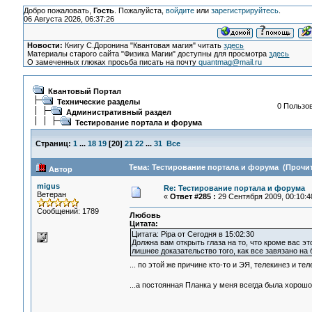
Добро пожаловать,
Гость
. Пожалуйста,
войдите
или
зарегистрируйтесь
.
06 Августа 2026, 06:37:26
Новости:
Книгу С.Доронина "Квантовая магия" читать
здесь
Материалы старого сайта "Физика Магии" доступны для просмотра
здесь
О замеченных глюках просьба писать на почту
quantmag@mail.ru
Квантовый Портал
Технические разделы
0 Пользов
Административный раздел
Тестирование портала и форума
Страниц:
1
...
18
19
[
20
]
21
22
...
31
Все
Тема: Тестирование портала и форума (Прочит
Автор
migus
Re: Тестирование портала и форума
Ветеран
«
Ответ #285 :
29 Сентября 2009, 00:10:4
Сообщений: 1789
Любовь
Цитата:
Цитата: Pipa от Сегодня в 15:02:30
Должна вам открыть глаза на то, что кроме вас это
лишнее доказательство того, как все завязано на
... по этой же причине кто-то и ЭЯ, телекинез и т
...а постоянная Планка у меня всегда была хорош