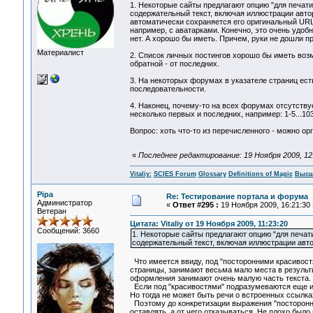
1. Некоторые сайты предлагают опцию "для печати
содержательный текст, включая иллюстрации автор
автоматически сохраняется его оригинальный URL
например, с аватарками. Конечно, это очень удоб
нет. А хорошо бы иметь. Причем, руки не дошли п
Материалист
2. Список личных постингов хорошо бы иметь возм
обратной - от последних.
3. На некоторых форумах в указателе страниц есть
последовательности.
4. Наконец, почему-то на всех форумах отсутству
несколько первых и последних, например: 1-5...103
Вопрос: хоть что-то из перечисленного - можно ор
«
Последнее редактирование: 19 Ноября 2009, 12:2
Vitaliy:
SCIES Forum
Glossary
Definitions of Magic
Высш
Pipa
Re: Тестирование портала и форума
Администратор
«
Ответ #295 :
19 Ноября 2009, 16:21:30 
Ветеран
Цитата: Vitaliy от 19 Ноября 2009, 11:23:20
Сообщений: 3660
1. Некоторые сайты предлагают опцию "для печат
содержательный текст, включая иллюстрации авто
Что имеется ввиду, под "посторонними красивостя
страницы, занимают весьма мало места в результи
оформления занимают очень малую часть текста.
Если под "красивостями" подразумеваются еще и шр
Но тогда не может быть речи о встроенных ссылках
Поэтому до конкретизации выражения "посторонние
оставлять, а от чего отказываться. Не плохо было