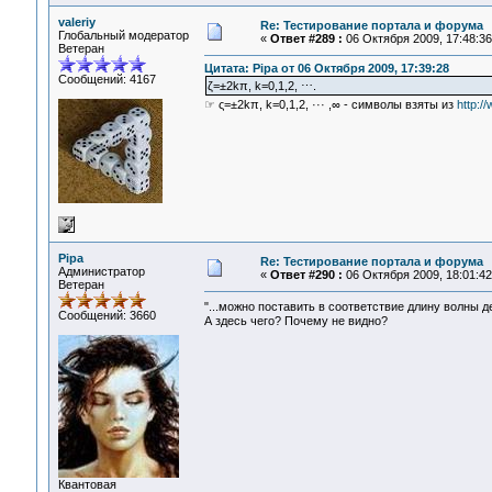
valeriy
Re: Тестирование портала и форума
Глобальный модератор
«
Ответ #289 :
06 Октября 2009, 17:48:36
Ветеран
Цитата: Pipa от 06 Октября 2009, 17:39:28
Сообщений: 4167
ζ=±2kπ, k=0,1,2, ⋯.
☞ ς=±2kπ, k=0,1,2, ··· ,∞ - символы взяты из
http:/
Pipa
Re: Тестирование портала и форума
Администратор
«
Ответ #290 :
06 Октября 2009, 18:01:42
Ветеран
"...можно поставить в соответствие длину волны де
Сообщений: 3660
А здесь чего? Почему не видно?
Квантовая