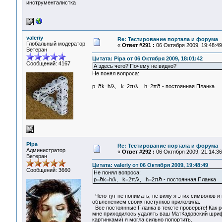
инструменталистка
valeriy
Re: Тестирование портала и форума
Глобальный модератор
«
Ответ #291 :
06 Октября 2009, 19:48:49
Ветеран
Цитата: Pipa от 06 Октября 2009, 18:01:42
Сообщений: 4167
А здесь чего? Почему не видно?
Не понял вопроса:
p=ℏk=h/λ, k=2π/λ, h=2πℏ - постоянная Планка
Pipa
Re: Тестирование портала и форума
Администратор
«
Ответ #292 :
06 Октября 2009, 21:14:36
Ветеран
Цитата: valeriy от 06 Октября 2009, 19:48:49
Сообщений: 3660
Не понял вопроса:
p=ℏk=h/λ, k=2π/λ, h=2πℏ - постоянная Планка
Чего тут не понимать, не вижу я этих символов и
объяснением своих поступков приложила.
Все постоянные Планка в тексте проверьте! Как 
мне приходилось удалять ваш МатКадовский шрифт
картинками) я могла сильно попортить.