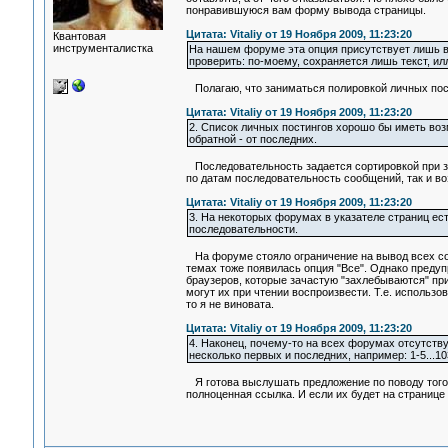
понравившуюся вам форму вывода страницы.
Цитата: Vitaliy от 19 Ноября 2009, 11:23:20
Квантовая
инструменталистка
На нашем форуме эта опция присутствует лишь в 
проверить: по-моему, сохраняется лишь текст, и
Полагаю, что заниматься полировкой личных пости
Цитата: Vitaliy от 19 Ноября 2009, 11:23:20
2. Список личных постингов хорошо бы иметь воз
обратной - от последних.
Последовательность задается сортировкой при за
по датам последовательность сообщений, так и во
Цитата: Vitaliy от 19 Ноября 2009, 11:23:20
3. На некоторых форумах в указателе страниц есть
последовательности.
На форуме стояло ограничение на вывод всех соо
темах тоже появилась опция "Все". Однако преду
браузеров, которые зачастую "захлебываются" при
могут их при чтении воспроизвести. Т.е. использо
то я не виновата.
Цитата: Vitaliy от 19 Ноября 2009, 11:23:20
4. Наконец, почему-то на всех форумах отсутств
несколько первых и последних, например: 1-5...103
Я готова выслушать предложение по поводу того, 
полноценная ссылка. И если их будет на странице 