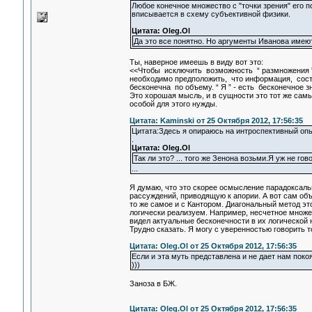
Любое конечное множество с "точки зрения" его п
вписывается в схему субъективной физики.
Цитата: Oleg.Ol
Да это все понятно. Но аргументы Иванова имеют 
Ты, наверное имеешь в виду вот это:
<<Чтобы исключить возможность “ размножения ” 
необходимо предположить, что информация, сост
бесконечна по объему. “ Я ” - есть бесконечное 
Это хорошая мысль, и в сущности это тот же самый
особой для этого нужды.
Цитата: Kaminski от 25 Октября 2012, 17:56:35
Цитата:Здесь я опираюсь на интроспективный опыт
.
Цитата: Oleg.Ol
Так ли это? ... того же Зенона возьми.Я уж не гов
...
Я думаю, что это скорее осмысление парадоксаль
рассуждений, приводящую к апории. А вот сам объ
то же самое и с Кантором. Диагональный метод э
логически реализуем. Например, несчетное множес
видел актуальные бесконечности в их логической н
Трудно сказать. Я могу с уверенностью говорить т
Цитата: Oleg.Ol от 25 Октября 2012, 17:56:35
Если и эта муть представлена и не дает нам покоя
)))
Заноза в БЖ.
Цитата: Oleg.Ol от 25 Октября 2012, 17:56:35