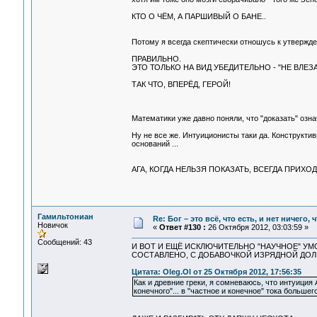
КТО О ЧЁМ, А ПАРШИВЫЙ О БАНЕ..
Потому я всегда скептически отношусь к утвержде
ПРАВИЛЬНО.
ЭТО ТОЛЬКО НА ВИД УБЕДИТЕЛЬНО - "НЕ ВЛЕЗА
ТАК ЧТО, ВПЕРЁД, ГЕРОЙ!
Математики уже давно поняли, что "доказать" означ
Ну не все же. Интуиционисты таки да. Конструктиви
оснований ...
АГА, КОГДА НЕЛЬЗЯ ПОКАЗАТЬ, ВСЕГДА ПРИХ
Гамильтониан
Re: Бог – это всё, что есть, и нет ничего,
Новичок
«
Ответ #130 :
26 Октября 2012, 03:03:59 »
Сообщений: 43
И ВОТ И ЕЩЁ ИСКЛЮЧИТЕЛЬНО "НАУЧНОЕ" У
СОСТАВЛЕНО, С ДОБАВОЧКОЙ ИЗРЯДНОЙ ДОЛИ
Цитата: Oleg.Ol от 25 Октября 2012, 17:56:35
Как и древние греки, я сомневаюсь, что интуиция
конечного"... в "частное и конечное" тока большего