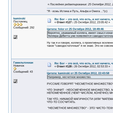
«
Последнее редактирование: 25 Октября 2012, 2
"Я - есмь Истина и Путь, Альфа и Омега ..."(с)
kaminski
Re: Бог – это всё, что есть, и нет ничего,
Постоялец
«
Ответ #127 :
25 Октября 2012, 23:05:42 »
Сообщений: 292
Цитата: folor от 25 Октября 2012, 18:49:46
Вероятно, уважаемый коллега, имеет смысл изнач
Уиллера-ДеВитта уже появляются самодостаточные
Ну так я и говорю, коллега, о проективных вселенн
такое "самодостаточные" я не знаю. Это не совсе
Гамильтониан
Re: Бог – это всё, что есть, и нет ничего,
Новичок
«
Ответ #128 :
26 Октября 2012, 02:53:33 »
Сообщений: 43
Цитата: kaminski от 25 Октября 2012, 22:43:58
Например, несчетное множество.
РУССКИЕ ГОВОРЯТ "НЕСМЕТНОЕ МНОЖЕСТВО"
ЧТО ЗНАЧИТ - НЕОСМЕЧЕННОЕ МНОЖЕСТВО, М
НЕПОМЕЧЕННОЕ (ЧЕМ? ЧИСЛОМ, КОНЕЧНО) М
ТАК ЧТО, НИКАКОЙ МАГИЧНОСТИ (ИЛИ "МАТЕМ
ЧТО-ТО СОСЧИТАТЬ.
"НЕСМЕТНОЕ МНОЖЕСТВО" - ЭТО ЧИСТО-ТЕХ