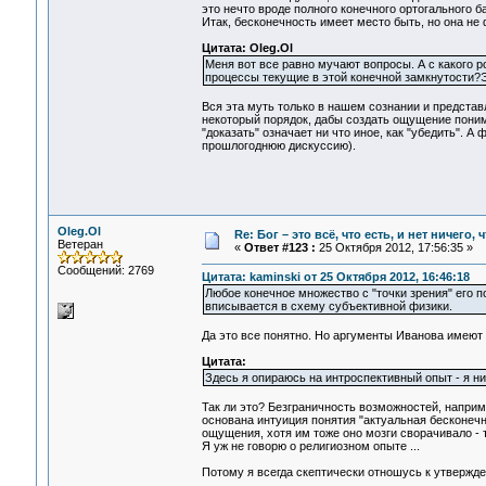
это нечто вроде полного конечного ортогального б
Итак, бесконечность имеет место быть, но она не
Цитата: Oleg.Ol
Меня вот все равно мучают вопросы. А с какого 
процессы текущие в этой конечной замкнутости?Э
Вся эта муть только в нашем сознании и представ
некоторый порядок, дабы создать ощущение понима
"доказать" означает ни что иное, как "убедить". 
прошлогоднюю дискуссию).
Oleg.Ol
Re: Бог – это всё, что есть, и нет ничего,
Ветеран
«
Ответ #123 :
25 Октября 2012, 17:56:35 »
Сообщений: 2769
Цитата: kaminski от 25 Октября 2012, 16:46:18
Любое конечное множество с "точки зрения" его п
вписывается в схему субъективной физики.
Да это все понятно. Но аргументы Иванова имеют н
Цитата:
Здесь я опираюсь на интроспективный опыт - я ни
Так ли это? Безграничность возможностей, напри
основана интуиция понятия "актуальная бесконечн
ощущения, хотя им тоже оно мозги сворачивало - 
Я уж не говорю о религиозном опыте ...
Потому я всегда скептически отношусь к утвержде