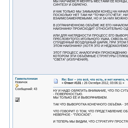
МЫ НАУЧАЕМСЯ МЕНЯТЬ МЕСТАМИ ЕЁ КОНЦЫ, 
СИНТЕЗУ И ОБРАТНО.
И КАК ТОЛЬКО МЫ ЗАМЫКАЕМ КОНЕЦ НА НАЧАЛО
ПОСКОЛЬКУ НЕТ ТАМ НИ "ТОЧКИ ОТСЧЁТА", Н
ВЗАИМОЗАМЕНЯЕМЫМИ, НО И ЗА НИХ МОЖНО
В (ОГРАНИЧЕННОМ) ОБЪЁМЕ ЖЕ ЕГО НАЧАЛОМ
НАИЗНАНКУ ПРОИСХОДИТ ОТНОСИТЕЛЬНО ОДН
ИЛИ ДЛЯ НАГЛЯДНОСТИ ПРОЦЕСС ЕГО ВЫВОРО
ПРЕСЛОВУТОГО) ИГОЛЬНОГО УШКА, СКВОЗЬ К
СПУЩЕННЫЙ ВОЗДУШНЫЙ ШАРИК, ПРИ ЭТОМ 
ЭТОМ НАИЗНАНКУ (ХОТЯ ЭТО И НЕДОКАЗУЕМО 
ЭТОТ ПРОЦЕСС АНАЛОГИЧЕН ПРОХОЖДЕНИЮ М
КОТОРОМ ЭТИ ОБЪЁМНЫЕ СТРУКТУРЫ СПЛЮЩ
"СВЕТА" (ИЗЛУЧЕНИЯ).
Гамильтониан
Re: Бог – это всё, что есть, и нет ничего,
Новичок
«
Ответ #131 :
26 Октября 2012, 03:06:11 »
Сообщений: 43
НУ И НАДО ОБРАТИТЬ ВНИМАНИЕ, ЧТО ПО СУТ
- ПОВЕРХНОСТЬЮ.
МЫ ТОЛЬКО ЕЁ И ВЫВОРАЧИВАЕМ.
ТАК ЧТО ВЫВОРОТКА КОНЕЧНОГО ОБЪЁМА - Э
ЧТО ГОВОРИТ О ТОМ, ЧТО ПРЕДСТАВЛЕНИЕ ОБ
НЕВЕРНОЕ - "ПЛОСКОЕ".
И ТЕПЕРЬ МЫ ВИДИМ, ЧТО СТРУКТУРУ ПРОСТР