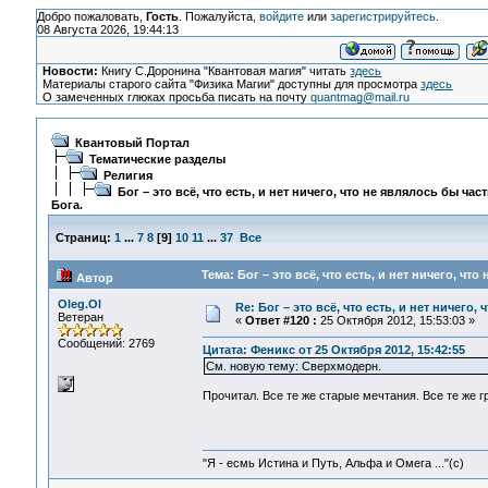
Добро пожаловать,
Гость
. Пожалуйста,
войдите
или
зарегистрируйтесь
.
08 Августа 2026, 19:44:13
Новости:
Книгу С.Доронина "Квантовая магия" читать
здесь
Материалы старого сайта "Физика Магии" доступны для просмотра
здесь
О замеченных глюках просьба писать на почту
quantmag@mail.ru
Квантовый Портал
Тематические разделы
Религия
Бог – это всё, что есть, и нет ничего, что не являлось бы час
Бога.
Страниц:
1
...
7
8
[
9
]
10
11
...
37
Все
Тема: Бог – это всё, что есть, и нет ничего, чт
Автор
Oleg.Ol
Re: Бог – это всё, что есть, и нет ничего,
Ветеран
«
Ответ #120 :
25 Октября 2012, 15:53:03 »
Сообщений: 2769
Цитата: Феникс от 25 Октября 2012, 15:42:55
См. новую тему: Сверхмодерн.
Прочитал. Все те же старые мечтания. Все те же граб
"Я - есмь Истина и Путь, Альфа и Омега ..."(с)