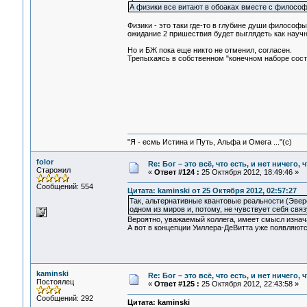
А физики все витают в обоаках вместе с филосо
Физики - это таки где-то в глубине души философы
ожидание 2 пришествия будет выглядеть как научн
Но и БЖ пока еще никто не отменил, согласен.
Трепыхаясь в собственном "конечном наборе состо
"Я - есмь Истина и Путь, Альфа и Омега ..."(с)
folor
Re: Бог – это всё, что есть, и нет ничего,
Старожил
«
Ответ #124 :
25 Октября 2012, 18:49:46 »
Сообщений: 554
Цитата: kaminski от 25 Октября 2012, 02:57:27
Так, альтернативные квантовые реальности (Эвере
одном из миров и, потому, не чувствует себя св
Вероятно, уважаемый коллега, имеет смысл изнача
А вот в концепции Уиллера-ДеВитта уже появляютс
kaminski
Re: Бог – это всё, что есть, и нет ничего,
Постоялец
«
Ответ #125 :
25 Октября 2012, 22:43:58 »
Сообщений: 292
Цитата: kaminski