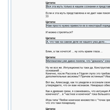
Цитата:
Вся эта муть только в нашем сознании и представ
Если и эта муть представлена и не дает нам покоя 
)))
Цитата:
Нам просто нужно привести ее в некоторый поря
И можно стреляться?
Цитата:
А, что там на самом деле не нашего ума дело...
Блин, а так хочется! ... ну хоть краем глаза ...
Цитата:
Математики уже давно поняли, что "доказать" означ
Ну не все же. Интуиционисты таки да. Конструктиви
оснований ...
Конечно, после Рассела и Гёделя глупо это требова
дополнительные аксиомы? Причем истинные? Ивано
Вот вы, Александр, как то увидели и осознали свою
утверждаете, что он вам незнаком. Никарашо обма
Как и древние греки, я сомневаюсь, что интуиция 
конечного"... в "частное и конечное" тока большего 
Игра типа "Любое конечное множество с "точки зр
что это таки понарошку.
Цитата: