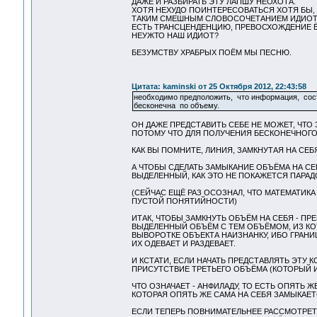
ДАЖЕ И РАЗБИРАТЬ ЭТУ ЛАПШУ НЕОХОТА.
ХОТЯ НЕХУДО ПОИНТЕРЕСОВАТЬСЯ ХОТЯ БЫ, 
ТАКИМ СМЕШНЫМ СЛОВОСОЧЕТАНИЕМ ИДИОТ Н
ЕСТЬ ТРАНСЦЕНДЕНЦИЮ, ПРЕВОСХОЖДЕНИЕ Ё
НЕУЖТО НАШ ИДИОТ?
БЕЗУМСТВУ ХРАБРЫХ ПОЁМ МЫ ПЕСНЮ.
Цитата: kaminski от 25 Октября 2012, 22:43:58
необходимо предположить, что информация, сост
бесконечна по объему.
ОН ДАЖЕ ПРЕДСТАВИТЬ СЕБЕ НЕ МОЖЕТ, ЧТО 
ПОТОМУ ЧТО ДЛЯ ПОЛУЧЕНИЯ БЕСКОНЕЧНОГО 
КАК ВЫ ПОМНИТЕ, ЛИНИЯ, ЗАМКНУТАЯ НА СЕБЯ
А ЧТОБЫ СДЕЛАТЬ ЗАМЫКАНИЕ ОБЪЁМА НА СЕ
ВЫДЕЛЕННЫЙ, КАК ЭТО НЕ ПОКАЖЕТСЯ ПАРАД
(СЕЙЧАС ЕЩЁ РАЗ ОСОЗНАЛ, ЧТО МАТЕМАТИК
ПУСТОЙ ПОНЯТИЙНОСТИ)
ИТАК, ЧТОБЫ ЗАМКНУТЬ ОБЪЁМ НА СЕБЯ - ПР
ВЫДЕЛЕННЫЙ ОБЪЁМ С ТЕМ ОБЪЁМОМ, ИЗ КОТ
ВЫВОРОТКЕ ОБЪЕКТА НАИЗНАНКУ, ИБО ГРАНИЦ
ИХ ОДЕВАЕТ И РАЗДЕВАЕТ.
И КСТАТИ, ЕСЛИ НАЧАТЬ ПРЕДСТАВЛЯТЬ ЭТУ 
ПРИСУТСТВИЕ ТРЕТЬЕГО ОБЪЁМА (КОТОРЫЙ ИХ 
ЧТО ОЗНАЧАЕТ - АНФИЛАДУ, ТО ЕСТЬ ОПЯТЬ 
КОТОРАЯ ОПЯТЬ ЖЕ САМА НА СЕБЯ ЗАМЫКАЕТ
ЕСЛИ ТЕПЕРЬ ПОВНИМАТЕЛЬНЕЕ РАССМОТРЕТЬ