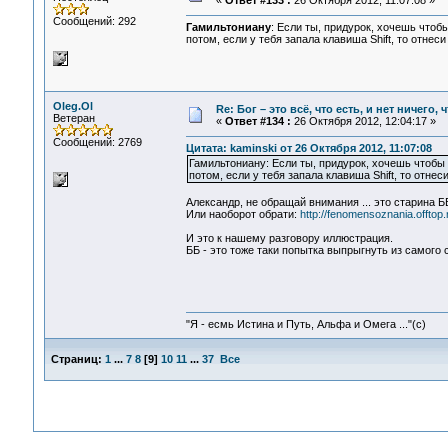
«
Ответ #133 :
26 Октября 2012, 11:07:08 »
Сообщений: 292
Гамильтониану
: Если ты, придурок, хочешь чтоб
потом, если у тебя запала клавиша Shift, то отнеси
Oleg.Ol
Re: Бог – это всё, что есть, и нет ничего,
Ветеран
«
Ответ #134 :
26 Октября 2012, 12:04:17 »
Сообщений: 2769
Цитата: kaminski от 26 Октября 2012, 11:07:08
Гамильтониану: Если ты, придурок, хочешь чтобы 
потом, если у тебя запала клавиша Shift, то отнес
Александр, не обращай внимания ... это старина Б
Или наоборот обрати:
http://fenomensoznania.offtop.
И это к нашему разговору иллюстрация.
ББ - это тоже таки попытка выпрыгнуть из самого 
"Я - есмь Истина и Путь, Альфа и Омега ..."(с)
Страниц:
1
...
7
8
[
9
]
10
11
...
37
Все