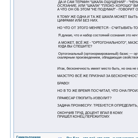
ДА И САМ ТЕРМИН "ШКАЛА ОЩУЩЕНИЙ" - "НЕ
ОСЯЗАНИЕ, ИЛИ "ШКАЛА" "ПЛОХО-ХОРОШО" ВИ
А ЧТО ОН ОБ ЭТОМ "НЕ ПОДУМАЛ" - ГОВОРИТ О
К ТОМУ ЖЕ ОДНА И ТА ЖЕ ШКАЛА МОЖЕТ БЫТ
ЦИФРАМИ ИЛИ БЕЗ НИХ.
НО ЧТО ОТ ЭТОГО МЕНЯЕТСЯ - СЧИТЫВАТЬ-Т
Я думаю, что и набор состояний сознания это нечт
А МОЖЕТ, ВСЁ ЖЕ - "ОРТОГОНАЛЬНОГО", МАЭ
КУДА ВЫ СПЕШИТЕ?
Ортогональный (ортонормированный) базис — орт
скалярным произведением, обладающая свойство
Итак, бесконечность имеет место быть, но она не
МАЭСТРО ВСЁ ЖЕ ПРИЗНАЛ ЗА БЕСКОНЕЧНОС
БРАВО!
НО В ТО ЖЕ ВРЕМЯ ПОСЧИТАЛ, ЧТО ОНА ПРО
ПРАФЕСАР ГЛЮПИТЬ ИЗВОЛИТ?
ЗАДАЧА ПРОХФЕСРУ: ТРЕБУЕТСЯ ОПРЕДЕЛИТЬ,
ОКОНЧИВ ТРУД, ДОЦЕНТ ВПАЛ В КОМУ.
ПРИШЁЛ КОНЕЦ ПЕРЕЖИТОМУ.
Гамильтониан