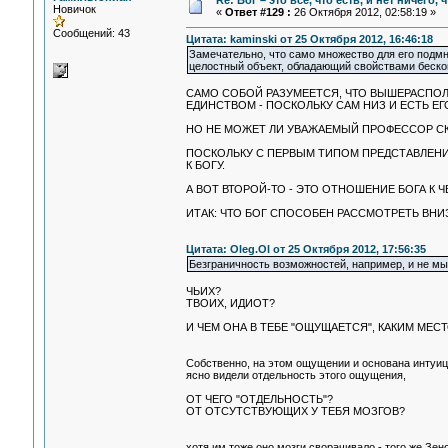
Re: Бог – это всё, что есть, и нет ничего,
Новичок
«
Ответ #129 :
26 Октября 2012, 02:58:19 »
Сообщений: 43
Цитата: kaminski от 25 Октября 2012, 16:46:18
Замечательно, что само множество для его подмн
целостный объект, обладающий свойствами беско
САМО СОБОЙ РАЗУМЕЕТСЯ, ЧТО ВЫШЕРАСПО
ЕДИНСТВОМ - ПОСКОЛЬКУ САМ НИЗ И ЕСТЬ ЕГО
НО НЕ МОЖЕТ ЛИ УВАЖАЕМЫЙ ПРОФЕССОР СКА
ПОСКОЛЬКУ С ПЕРВЫМ ТИПОМ ПРЕДСТАВЛЕНИ
К БОГУ.
А ВОТ ВТОРОЙ-ТО - ЭТО ОТНОШЕНИЕ БОГА К ЧЕ
ИТАК: ЧТО БОГ СПОСОБЕН РАССМОТРЕТЬ ВНИ
Цитата: Oleg.Ol от 25 Октября 2012, 17:56:35
Безграничность возможностей, например, и не мы
ЧЬИХ?
ТВОИХ, ИДИОТ?
И ЧЕМ ОНА В ТЕБЕ "ОЩУЩАЕТСЯ", КАКИМ МЕС
Собственно, на этом ощущении и основана интуиц
ясно видели отдельность этого ощущения,
ОТ ЧЕГО "ОТДЕЛЬНОСТЬ"?
ОТ ОТСУТСТВУЮЩИХ У ТЕБЯ МОЗГОВ?
хотя им тоже оно мозги сворачивало - того же Зен