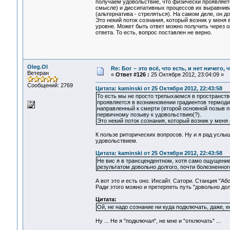
получаем удовольствие, что физически проявляет
смысле) и диссипативных процессов их выравниван
(альтернатива - стреляться). На самом деле, он 
Это некий поток сознания, который возник у меня 
уровне. Может быть ответ можно получить через о
ответа. То есть, вопрос поставлен не верно.
Oleg.Ol
Re: Бог – это всё, что есть, и нет ничего,
Ветеран
«
Ответ #126 :
25 Октября 2012, 23:04:09 »
Сообщений: 2769
Цитата: kaminski от 25 Октября 2012, 22:43:58
То есть мы не просто трепыхаемся в пространств
проявляется в возникновении градиентов термоди
направленный к смерти (второй основной позыв по
первичному позыву к удовольствию(?).
Это некий поток сознания, который возник у меня
К пользе риторических вопросов. Ну и я рад услы
удовольствием.
Цитата: kaminski от 25 Октября 2012, 22:43:58
Не вис я в трансцендентном, хотя само ощущение,
результатом довольно долгого, почти болезненно
А вот это и есть оно. Инсайт. Сатори. Станция "Аб
Ради этого можно и претерпеть путь "довольно долг
Цитата:
Ой, не надо сознание ни куда подключать, даже, ес
Ну ... Не я "подключал", не мне и "отключать" ...