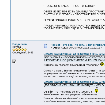
ЧТО ЖЕ ОНО ТАКОЕ - ПРОСТРАНСТВО?
ОТВЕТ ИЗВЕСТЕН: ЕСТЬ ДВА ВИДА ПРОСТРАНС
СИСТЕМЫ", И ВТОРОЙ - ПРОСТРАНСТВО ВНУТ
ВНУТРИ ДИПОЛЯ ПРОСТРАНСТВО "ГЛАДКОЕ", 
ПРАВДА, РЕАЛЬНО, ПРОСТРАНСТВО ВНЕ ДИПО
"ВОЛНИСТОЕ" - ОНО ЕЩЁ И "ИНТЕРФЕРЕНЦИО
Владислав
Re: Бог – это всё, что есть, и нет ничего,
Ветеран
«
Ответ #132 :
26 Октября 2012, 10:22:12 »
Сообщений: 2486
Цитата: Гамильтониан от 26 Октября 2012, 02:53
ЧТО ЗНАЧИТ - НЕОСМЕЧЕННОЕ МНОЖЕСТВО, М
НЕПОМЕЧЕННОЕ (ЧЕМ? ЧИСЛОМ, КОНЕЧНО) 
Интересный "беседа" приобретает "стержень"!
Смета - с меты. Значит поставлены "меты" - типа у
порядковое число", меченое, осмеченное. Смета -
несчетное - зачит не ещё несчетное, не посчитатнн
Цитата: Гамильтониан от 26 Октября 2012, 03:03
ДВА ОБЪЁМА - ТО НАЧИНАЕШЬ ВИДЕТЬ, ЧТО 
ОБЪЁМ - то что можно обнять (объять )..
Кто обнимает, тот и определяет объемлемое.
"Нельзя объять необъятное" - это сказано исходя
Что обнял, то и метил, пометил, заметил, отметил