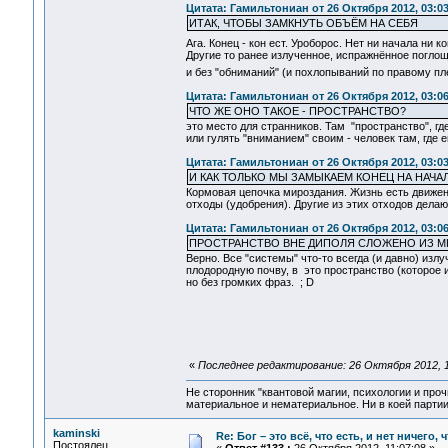
Цитата: Гамильтониан от 26 Октября 2012, 03:03
ИТАК, ЧТОБЫ ЗАМКНУТЬ ОБЪЁМ НА СЕБЯ
Ага. Конец - кон ест. Уроборос. Нет ни начала ни 
Другие то ранее излученное, испражнённое поглоща
и без "обниманий" (и похлопываний по правому пле
Цитата: Гамильтониан от 26 Октября 2012, 03:06
ЧТО ЖЕ ОНО ТАКОЕ - ПРОСТРАНСТВО?
это место для странников. Там "пространство", гд
или гулять "вниманием" своим - человек там, где 
Цитата: Гамильтониан от 26 Октября 2012, 03:03
И КАК ТОЛЬКО МЫ ЗАМЫКАЕМ КОНЕЦ НА НАЧА
Кормовая цепочка мироздания. Жизнь есть движение
отходы (удобрения). Другие из этих отходов делаю
Цитата: Гамильтониан от 26 Октября 2012, 03:06
ПРОСТРАНСТВО ВНЕ ДИПОЛЯ СЛОЖЕНО ИЗ М
Верно. Все "системы" что-то всегда (и давно) излу
плодородную почву, в это пространство (которое ин
но без громких фраз. ; D
«
Последнее редактирование: 26 Октября 2012, 1
Не сторонник "квантовой магии, психологии и проч
материальное и нематериальное. Ни в коей партии
kaminski
Re: Бог – это всё, что есть, и нет ничего,
Постоялец