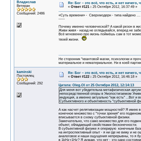
Владислав
Re: Бог – это всё, что есть, и нет ничего,
Ветеран
«
Ответ #121 :
25 Октября 2012, 16:37:49 »
Сообщений: 2486
«Суть времени» - Сверхмодерн - типа найдено ...
-----
Почему именно человеческой? А какой резон в 
Живи живя - назад не оглядывайся, вперед не забег
Всё мгновенно про жизнь поймёшь сам в тот момен
твоей жизни.
Не сторонник "квантовой магии, психологии и проч
материальное и нематериальное. Ни в коей партии
kaminski
Re: Бог – это всё, что есть, и нет ничего,
Постоялец
«
Ответ #122 :
25 Октября 2012, 16:46:18 »
Сообщений: 292
Цитата: Oleg.Ol от 25 Октября 2012, 12:14:13
Для меня вот убедительна метафизическая аргуме
непосредственной опоры в Умопостигаемом Униве
индукция, а именно актуально "как есть" ...Вот 
Субъективного и объективность "субъективной фи
А как насчет релятивизации мощностей? Я имею в
конечное множество с "точки зрения" его подмнож
вписывается в схему субъективной физики.
Замечательно, что само множество для его подмн
объект, обладающий свойствами бесконечности.
В субъективной физике я оперирую конечным бази
на интроспективный опыт - я ни где не вижу и не
аналоговое и наши ощущения непрерывны, то я буд
в 1kHz+1Hz? Я думаю, что нет - это одно состоян