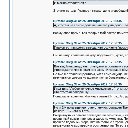
И можно стреляться?
Это уже детали. Главное - сделал дело и свободен!
Цитата: Oleg.Ol от 25 Октября 2012, 17:56:35
А, что там на самом деле не нашего ума дело... Блин
Всему свое время. Как говорил мой лектор по мата
Цитата: Oleg.Ol от 25 Октября 2012, 17:56:35
Иванов вот пришел к выводу, что сознание "подк
Ой, не надо сознание ни куда подключать, даже, есл
Цитата: Oleg.Ol от 25 Октября 2012, 17:56:35
Вот вы, Александр, как то увидели и осознали сво
утверждаете, что он вам незнаком. Никарашо обма
Не вис я в трансцендентном, хотя само ощущение, 
результатом довольно долгого, почти болезненног
Цитата: Oleg.Ol от 25 Октября 2012, 17:56:35
Игра типа "Любое конечное множество с "точки зр
что это таки понарошку.
Понарошку, конечно. Что наша жизнь? Игра...А с др
Цитата: Oleg.Ol от 25 Октября 2012, 17:56:35
Но и БЖ пока еще никто не отменил, согласен.Тр
из него ... С чего бы это?
Выпрыгнуть из самого себя едва ли возможно, и е
первичный позыв и вопросы здесь не уместны. Поз
процесс подобный "горению" на границе с трансц
реальности -само время и рост энтропии. То есть