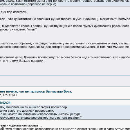
этим, скажу, как я ответил бы на этот вопрос. По моему, "существовать" это синоним 
иально возможна (обратное не верно).
 сих пор избегали.
ле - это действительно означает существовать в уме. Если вещь может быть помысле
, выделяются классы вещей, существующих и в более грубых диапазонах реальности (
диняются словом: "опыт".
шкалу таким образом, что существование у него становится синонимом опыта, а мышл
женого философа-идеалиста, для которого неприемлема мысль о том, что мышление - эт
на самом деле. Доказать превосходство моего базиса над его невозможно, как и наобо
 то, что ему больше подходит.
и нет ничего, что не являлось бы частью Бога.
, 12:14:13 »
3:02:24
ть, монопольно ли он использует процессор
ания вместе с другими процессами.
с не может монопольно использовать никакой ресурс,
ресурсами потенциально совместного использования."
ни - нормальная модель ...
кой "мультипроцессинг" авторефлексии возникает в любом "конечном и замкнутом" ми