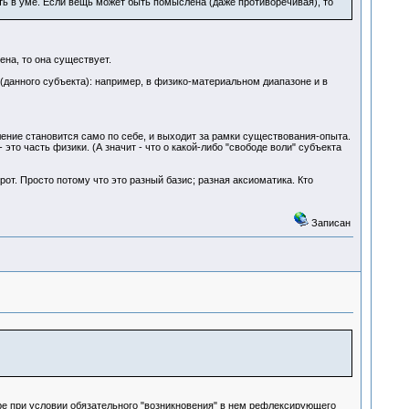
быть в уме. Если вещь может быть помыслена (даже противоречивая), то
на, то она существует.
данного субъекта): например, в физико-материальном диапазоне и в
ение становится само по себе, и выходит за рамки существования-опыта.
о часть физики. (А значит - что о какой-либо "свободе воли" субъекта
рот. Просто потому что это разный базис; разная аксиоматика. Кто
Записан
ре при условии обязательного "возникновения" в нем рефлексирующего