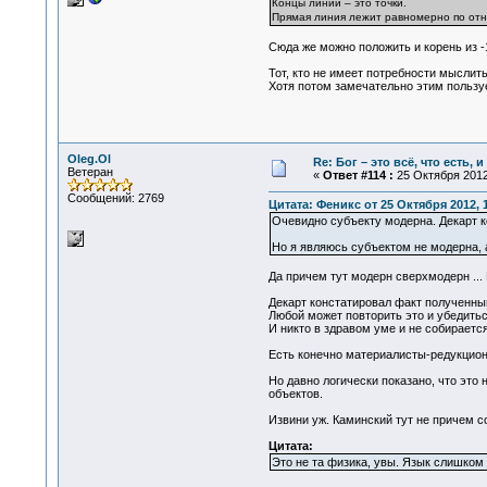
Концы линий – это точки.
Прямая линия лежит равномерно по отн
Сюда же можно положить и корень из -1
Тот, кто не имеет потребности мыслит
Хотя потом замечательно этим пользу
Oleg.Ol
Re: Бог – это всё, что есть, 
Ветеран
«
Ответ #114 :
25 Октября 2012,
Сообщений: 2769
Цитата: Феникс от 25 Октября 2012, 
Очевидно субъекту модерна. Декарт ко
Но я являюсь субъектом не модерна, 
Да причем тут модерн сверхмодерн ... 
Декарт констатировал факт полученный
Любой может повторить это и убедитьс
И никто в здравом уме и не собираетс
Есть конечно материалисты-редукцион
Но давно логически показано, что это
объектов.
Извини уж. Каминский тут не причем с
Цитата:
Это не та физика, увы. Язык слишком 