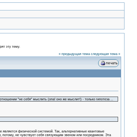
рят эту тему.
« предыдущая тема
следующая тема »
ношении "не себя" мыслить (опа! оно же мыслит!) - только гипотеза ...
не является физической системой. Так, альтернативные квантовые
и, потому, не чувствует себя связующим звеном или посредником. Эта