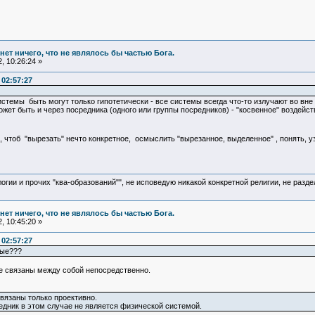
и нет ничего, что не являлось бы частью Бога.
, 10:26:24 »
 02:57:27
стемы быть могут только гипотетически - все системы всегда что-то излучают во вне 
жет быть и через посредника (одного или группы посредников) - "косвенное" воздейс
 чтоб "вырезать" нечто конкретное, осмыслить "вырезанное, выделенное" , понять, уз
логии и прочих "ква-образований"", не исповедую никакой конкретной религии, не раз
и нет ничего, что не являлось бы частью Бога.
, 10:45:20 »
 02:57:27
ные???
не связаны между собой непоcредственно.
вязаны только проективно.
едник в этом случае не является физической системой.