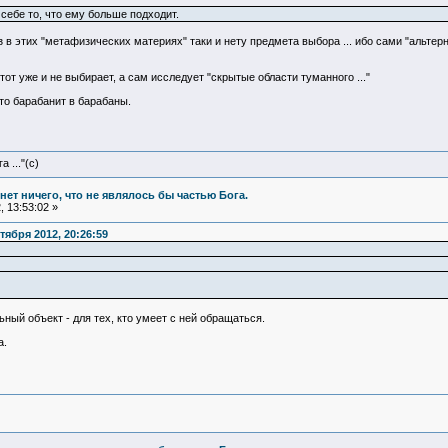
 себе то, что ему больше подходит.
аз в этих "метафизических материях" таки и нету предмета выбора ... ибо сами "альтер
тот уже и не выбирает, а сам исследует "скрытые области туманного ..."
сто барабанит в барабаны.
 ..."(с)
и нет ничего, что не являлось бы частью Бога.
 13:53:02 »
ября 2012, 20:26:59
ный объект - для тех, кто умеет с ней обращаться.
а.