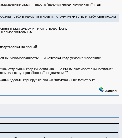
 акаузальные связи ... просто "палочки между кружочками" итдтп.
осознает себя в одном из миров и, потому, не чувствует себя связующим
 связь между душой и телом отводил Богу.
е и самостоятельным ...
 подставляют по полной.
 их "изолированность" ... и исчезают када условия "изоляции"
 как отдельный кадр кинофильма ... но кто их склеивает в кинофильм?
возможных супершаблонов "продолжения"?...
ашки "делать карьеру" не только "виртуальный" может быть ...
Записан