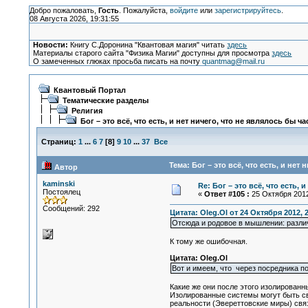
Добро пожаловать,
Гость
. Пожалуйста,
войдите
или
зарегистрируйтесь
.
08 Августа 2026, 19:31:55
Новости:
Книгу С.Доронина "Квантовая магия" читать
здесь
Материалы старого сайта "Физика Магии" доступны для просмотра
здесь
О замеченных глюках просьба писать на почту
quantmag@mail.ru
Квантовый Портал
Тематические разделы
Религия
Бог – это всё, что есть, и нет ничего, что не являлось бы ч
Страниц:
1
...
6
7
[
8
]
9
10
...
37
Все
Тема: Бог – это всё, что есть, и нет
Автор
kaminski
Re: Бог – это всё, что есть, 
Постоялец
«
Ответ #105 :
25 Октября 2012
Сообщений: 292
Цитата: Oleg.Ol от 24 Октября 2012, 
Отсюда и родовое в мышлении: различи
К тому же ошибочная.
Цитата: Oleg.Ol
Вот и имеем, что через посредника п
Какие же они после этого изолированн
Изолированные системы могут быть свя
реальности (Эвереттовские миры) связ