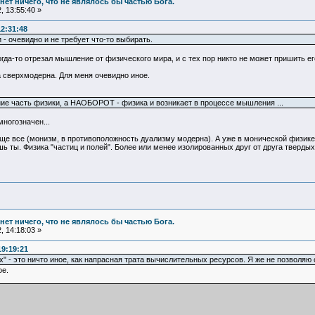
и нет ничего, что не являлось бы частью Бога.
 13:55:40 »
12:31:48
 - очевидно и не требует что-то выбирать.
да-то отрезал мышление от физического мира, и с тех пор никто не может пришить его 
 сверхмодерна. Для меня очевидно иное.
е часть физики, а НАОБОРОТ - физика и возникает в процессе мышления ...
ногозначен...
ще все (монизм, в противоположность дуализму модерна). А уже в монической физике
шь ты. Физика "частиц и полей". Более или менее изолированных друг от друга твердых
и нет ничего, что не являлось бы частью Бога.
 14:18:03 »
19:19:21
" - это ничто иное, как напрасная трата вычислительных ресурсов. Я же не позволяю 
е.