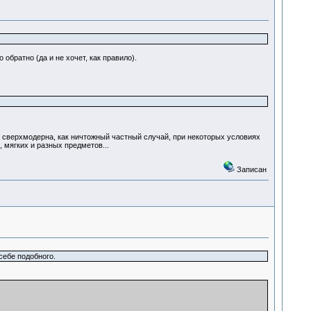
обратно (да и не хочет, как правило).
 сверхмодерна, как ничтожный частный случай, при некоторых условиях
, мягких и разных предметов...
Записан
себе подобного.