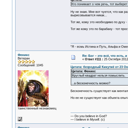
Кто понимает о чем речь, тот выберет
Ну не знаю. Мне вот чуется, что как р
вырисовывается никак...
Тот же, кому это необходимо по духу - 
Тот же кому это по барабану - тот про
"Я - есмь Истина и Путь, Альфа и Омега
Феникс
Re: Бог – это всё, что есть, 
Ветеран
«
Ответ #111 :
25 Октября 2012,
Сообщений: 1045
Цитата: безродный Кикутиё от 23 Окт
Цитата: Феникс
Круглый квадрат нельзя помыслить.
...а бесконечность можно?
Бесконечность существует как менталь
Но ее не существует как объекта опыт
таинственный незнакомец
— Do you believe in God?
— I believe in Myself. (c)
Феникс