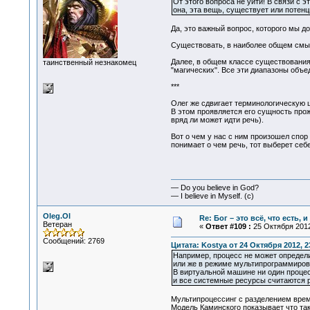
От этого вопроса не уйти! В связи с 
она, эта вещь, существует или потенц
Да, это важный вопрос, которого мы до
Существовать, в наиболее общем смыс
Далее, в общем классе существования
таинственный незнакомец
"магических". Все эти диапазоны объе
***
Олег же сдвигает терминологическую 
В этом проявляется его сущность прож
вряд ли может идти речь).
Вот о чем у нас с ним произошел спор 
понимает о чем речь, тот выберет себе
— Do you believe in God?
— I believe in Myself. (c)
Oleg.Ol
Re: Бог – это всё, что есть, 
Ветеран
«
Ответ #109 :
25 Октября 2012
Сообщений: 2769
Цитата: Kostya от 24 Октября 2012, 2
Например, процесс не может определи
или же в режиме мультипрограммиров
В виртуальной машине ни один процес
и все системные ресурсы считаются 
Мультипроцессинг с разделением време
Модель Каминского показывает что та