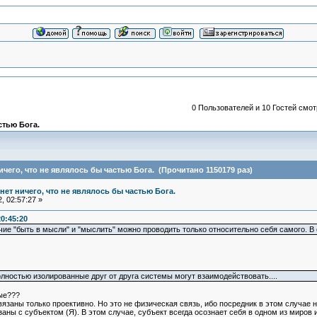
0 Пользователей и 10 Гостей смот
астью Бога.
 ничего, что не являлось бы частью Бога. (Прочитано 1150179 раз)
и нет ничего, что не являлось бы частью Бога.
, 02:57:27 »
20:45:20
е "быть в мысли" и "мыслить" можно проводить только относительно себя самого. В от
олностью изолированные друг от друга системы могут взаимодействовать....
ые???
заны только проективно. Но это не физическая связь, ибо посредник в этом случае 
аны с субъектом (Я). В этом случае, субъект всегда осознает себя в одном из миров 