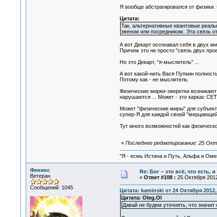
Я вообще абстрагировался от физики. Ф
Цитата:
Так, альтернативные квантовые реальн
звеном или посредником. Эта связь от
А вот Декарт осознавал себя в двух м
Причем это не просто "связь двух про
Но это Декарт, "я-мыслитель" ...
А вот какой-нить Вася Пупкин полност
Потому как - не мыслитель.
Физические мирки-эверетки возникают 
нарушаются ... Может - это каркас СЕТ
Может "физические миры" для субъекта
супер-Я для каждой своей "мерцающей
Тут много возможностей как физической
«
Последнее редактирование: 25 Октяб
"Я - есмь Истина и Путь, Альфа и Омега
Феникс
Re: Бог – это всё, что есть, 
Ветеран
«
Ответ #108 :
25 Октября 2012
Сообщений: 1045
Цитата: kaminski от 24 Октября 2012,
Цитата: Oleg.Ol
Давай не будем уточнять, что значи