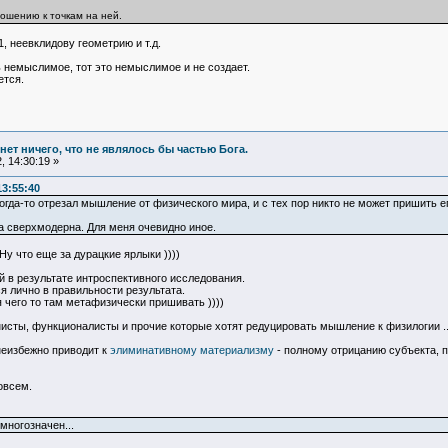
ошению к точкам на ней.
, неевклидову геометрию и т.д.
ь немыслимое, тот это немыслимое и не создает.
ется.
и нет ничего, что не являлось бы частью Бога.
 14:30:19 »
13:55:40
гда-то отрезал мышление от физического мира, и с тех пор никто не может пришить его
а сверхмодерна. Для меня очевидно иное.
Ну что еще за дурацкие ярлыки ))))
 в результате интроспективного исследования.
я лично в правильности результата.
я чего то там метафизически пришивать ))))
исты, функционалисты и прочие которые хотят редуцировать мышление к физилогии ..
 неизбежно приводит к
элиминативному материализму
- полному отрицанию субъекта, п
овсем.
многозначен...