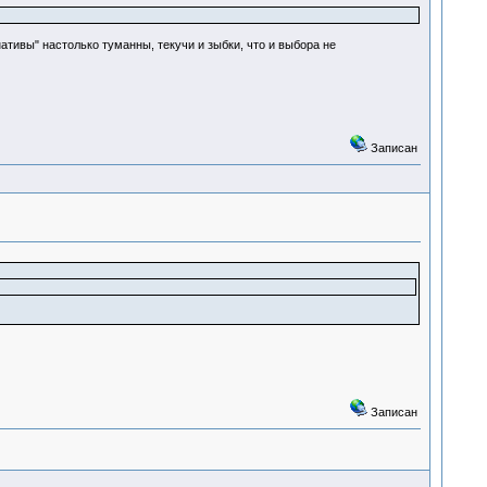
нативы" настолько туманны, текучи и зыбки, что и выбора не
Записан
Записан