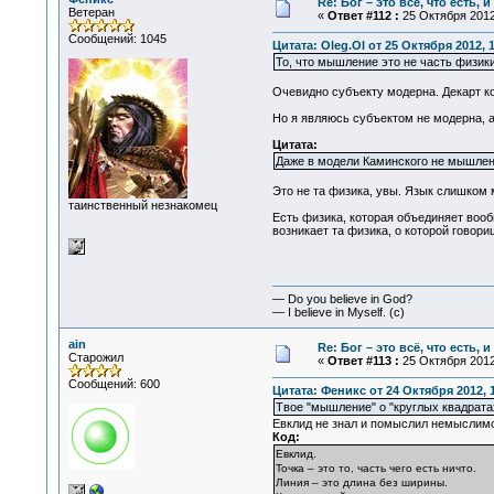
Re: Бог – это всё, что есть, 
Ветеран
«
Ответ #112 :
25 Октября 2012,
Сообщений: 1045
Цитата: Oleg.Ol от 25 Октября 2012, 
То, что мышление это не часть физики
Очевидно субъекту модерна. Декарт ког
Но я являюсь субъектом не модерна, а
Цитата:
Даже в модели Каминского не мышлени
Это не та физика, увы. Язык слишком м
таинственный незнакомец
Есть физика, которая объединяет вооб
возникает та физика, о которой говори
— Do you believe in God?
— I believe in Myself. (c)
ain
Re: Бог – это всё, что есть, 
Старожил
«
Ответ #113 :
25 Октября 2012,
Сообщений: 600
Цитата: Феникс от 24 Октября 2012, 
Твое "мышление" о "круглых квадратах
Евклид не знал и помыслил немыслимо
Код:
Евклид.
Точка – это то, часть чего есть ничто.
Линия – это длина без ширины.