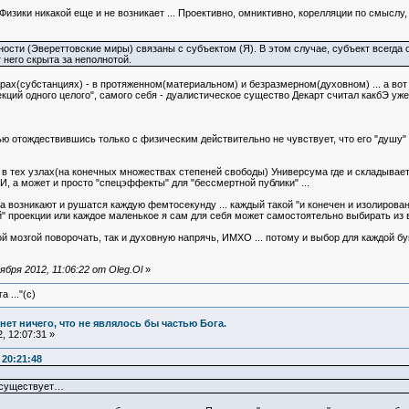
изики никакой еще и не возникает ... Проективно, омниктивно, корелляции по смыслу,
ости (Эвереттовские миры) связаны с субъектом (Я). В этом случае, субъект всегда 
 него скрыта за неполнотой.
ирах(субстанциях) - в протяженном(материальном) и безразмерном(духовном) ... а вот
екций одного целого", самого себя - дуалистическое существо Декарт считал какбЭ уж
ью отождествившись только с физическим действительно не чувствует, что его "душу"
в тех узлах(на конечных множествах степеней свободы) Универсума где и складывается
И, а может и просто "спецэффекты" для "бессмертной публики" ...
 возникают и рушатся каждую фемтосекунду ... каждый такой "и конечен и изолирован"
" проекции или каждое маленькое я сам для себя может самостоятельно выбирать из 
 мозгой поворочать, так и духовную напрячь, ИМХО ... потому и выбор для каждой бук
ря 2012, 11:06:22 от Oleg.Ol
»
 ..."(с)
и нет ничего, что не являлось бы частью Бога.
, 12:07:31 »
 20:21:48
т существует…