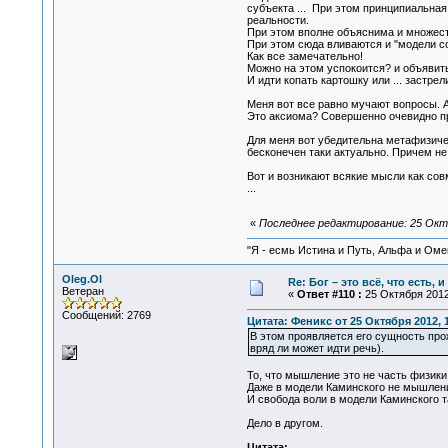
субъекта ... При этом принципиальна
реальности.
При этом вполне объяснима и множест
При этом сюда вливаются и "модели со
Как все замечательно!
Можно на этом успокоится? и объявить -
И идти копать картошку или ... застрели
Меня вот все равно мучают вопросы. 
Это аксиома? Совершенно очевидно пра
Для меня вот убедительна метафизиче
бесконечен таки актуально. Причем не 
Вот и возникают всякие мысли как со
...
«
Последнее редактирование: 25 Октя
"Я - есмь Истина и Путь, Альфа и Омега
Oleg.Ol
Re: Бог – это всё, что есть, 
Ветеран
«
Ответ #110 :
25 Октября 2012,
Сообщений: 2769
Цитата: Феникс от 25 Октября 2012, 
В этом проявляется его сущность прож
вряд ли может идти речь).
То, что мышление это не часть физики 
Даже в модели Каминского не мышлени
И свобода воли в модели Каминского та
Дело в другом.
Цитата: