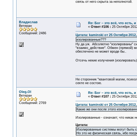
связь от него скрыта за неполнотой.
Владислав
Re: Бог – это всё, что есть, 
Ветеран
«
Ответ #106 :
25 Октября 2012
Сообщений: 2486
Цитата: kaminski от 25 Октября 2012,
изолированные???
Ну да уж. Абсолютно "изолированы" си
"взаимо_действие". Обмен (прямой) мо
обеспечено не может вроде бы..
Отсечь некие излучения (изолировать),
Не сторонник "квантовой магии, психо
секте не состою.
Oleg.Ol
Re: Бог – это всё, что есть, 
Ветеран
«
Ответ #107 :
25 Октября 2012
Сообщений: 2769
Цитата: kaminski от 25 Октября 2012,
Какие же они после этого изолирован
Изолированные - означает, что никак 
Цитата:
Изолированные системы могут быть с
Но это не физическая связь, ибо поср