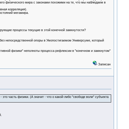
его физического мира с законами похожими на те, что мы наблюдаем в
вная корреляция).
остояний мегамира.
тирующие процессы текущие в этой конечной замкнутости?
 без непосредственной опоры в Умопостигаемом Универсуме, который
ктивной физики" неполноты процесса рефлексии в "конечном и замкнутом"
Записан
то часть физики. (А значит - что о какой-либо "свободе воли" субъекта
й.