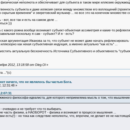
я физическая неполнота и обеспечивает для субъекта в таком мире иллюзию окружающ
венность субъекта и даже иллюзия связи между множеством его воплощений (проекти
 скрытым временем" и эверетовский мульмир ... но все это на конечном множестве с
 вот, все так и есть на самом деле ...
ться )))
А с какого рожна вообще возникает субъект-объектная ассиметрия и какие-то рефлек
вильная поскольку я сам - субъект? И я - есть?
ская аргументация Иванова за то, что субъект не может даже начать рефлексировать
иллюзорно как некая субъективная индукция, а именно актуально "как есть" ...
вместить актуальную бесконечность Источника Субъективного и объективность "субъе
бря 2012, 13:18:58 от Oleg.Ol
»
 ..."(с)
и нет ничего, что не являлось бы частью Бога.
 12:31:48 »
12:07:31
женого философа-идеалиста, для которого неприемлема мысль о том, что мышление - э
- очевидно и не требует что-то выбирать.
е часть физики, а НАОБОРОТ - физика и возникает в процессе мышления ...
ки есть(!) - но тока как следствие неполноты, что, впрочем, не делает ее не настояще