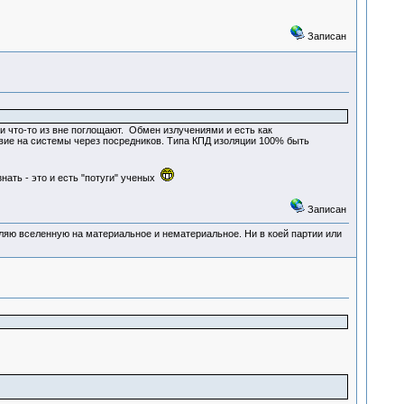
Записан
и что-то из вне поглощают. Обмен излучениями и есть как
твие на системы через посредников. Типа КПД изоляции 100% быть
нать - это и есть "потуги" ученых
Записан
деляю вселенную на материальное и нематериальное. Ни в коей партии или