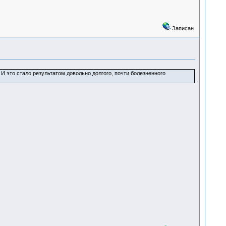
Записан
 И это стало результатом довольно долгого, почти болезненного