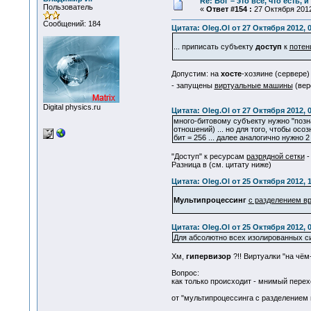
Re: Бог – это всё, что есть, 
Пользователь
«
Ответ #154 :
27 Октября 2012
Сообщений: 184
Цитата: Oleg.Ol от 27 Октября 2012, 
... приписать субъекту
доступ
к
потен
Допустим: на
хосте
-хозяине (сервере)
- запущены
виртуальные машины
(вер
Digital physics.ru
Цитата: Oleg.Ol от 27 Октября 2012, 
много-битовому субъекту нужно "позна
отношений) ... но для того, чтобы ос
бит = 256 ... далее аналогично нужно 
"Доступ" к ресурсам
разрядной сетки
- 
Разница в (см. цитату ниже)
Цитата: Oleg.Ol от 25 Октября 2012, 
Мультипроцессинг
с разделением в
Цитата: Oleg.Ol от 25 Октября 2012, 
Для абсолютно всех изолированных
Хм,
гипервизор
?!! Виртуалки "на чём-
Вопрос:
как только происходит - мнимый перех
от "мультипроцессинга с разделением 