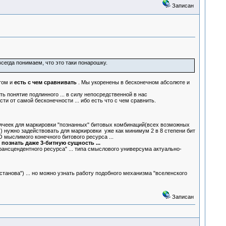
Записан
сегда понимаем, что это таки понарошку.
том и
есть с чем сравнивать
. Мы укоренены в бесконечном абсолюте и
ь понятие подлинного ... в силу непосредственной в нас
 от самой бесконечности ... ибо есть что с чем сравнить.
 8 ячеек для маркировки "познанных" битовых комбинаций(всех возможных
!) нужно задействовать для маркировки уже как минимум 2 в 8 степени бит
ГО мыслимого конечного битового ресурса ...
познать даже 3-битную сущность ...
рансцендентного ресурса" ... типа смыслового универсума актуально-
танова") ... но можно узнать работу подобного механизма "вселенского
Записан