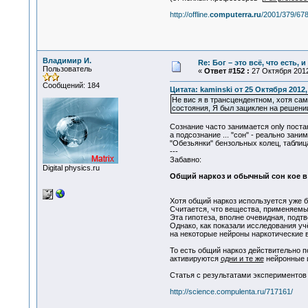
http://offline.
computerra.ru
/2001/379/678
Владимир И.
Re: Бог – это всё, что есть, 
Пользователь
«
Ответ #152 :
27 Октября 2012
Сообщений: 184
Цитата: kaminski от 25 Октября 2012,
Не вис я в трансцендентном, хотя сам
состояния, Я был зациклен на решени
Сознание часто занимается only пост
а подсознание ... "сон" - реально за
"Обезьянки" бензольных колец, таблица
---
Забавно:
Digital physics.ru
Общий наркоз и обычный сон кое в
Хотя общий наркоз используется уже б
Считается, что вещества, применяемые
Эта гипотеза, вполне очевидная, под
Однако, как показали исследования у
на некоторые нейроны наркотические 
То есть общий наркоз действительно п
активируются
одни и те же
нейронные 
Статья с результатами экспериментов
http://science.compulenta.ru/717161/