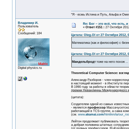
"Я - есмь Истина и Путь, Альфа и Омега
Владимир И.
Re: Бог – это всё, что есть, 
Пользователь
«
Ответ #151 :
27 Октября 2012
Сообщений: 184
Цитата: Oleg.Ol от 27 Октября 2012, 
Математика (как и философия) с биз
Цитата: Oleg.Ol от 27 Октября 2012, 
Мандельбродт
тоже на него похож ...
Digital physics.ru
Theoretical Computer Science: взгля
Александр Разборов - член-корреспон
в настоящий момент - в Институте пе
В 1990 году за работы в области теор
премии Неванлинны Международного м
(цитата):
Создателем одной из самых известны
- является
профессор
Массачусетског
работающий в TCS-группе, а сама ком
(см.
www.
akamai.com
/html/en/ia/our_ro
Лейтон продолжает публиковать теоре
а добрая половина штатных сотрудник
(от полных профессоров [
Full professo