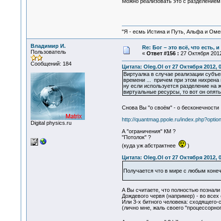
Можно реализовать это с разделением п
"Я - есмь Истина и Путь, Альфа и Омега
Владимир И.
Re: Бог – это всё, что есть, 
Пользователь
«
Ответ #156 :
27 Октября 2012
Сообщений: 184
Цитата: Oleg.Ol от 27 Октября 2012, 
Виртуалка в случае реализации субъе
времени ... причем при этом нихрена н
ну если используется разделение на ж
виртуальные ресурсы, то вот он опять
Снова Вы "о своём" - о бесконечности
http://quantmag.ppole.ru/index.php?op
Digital physics.ru
А "ограничения" КМ ?
"Потолок" ?
(куда уж абстрактнее
)
Цитата: Oleg.Ol от 27 Октября 2012, 
Получается что в мире с любым конеч
А Вы считаете, что полностью познали
Дождевого червя (например) - во всех 
Или 3-х битного человека: cходящего-с
(лично мне, жаль своего "процессорного