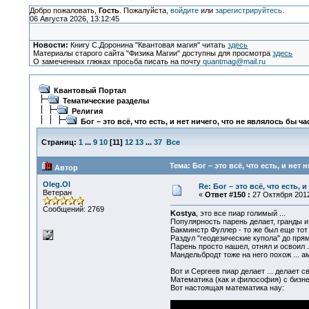
Добро пожаловать,
Гость
. Пожалуйста,
войдите
или
зарегистрируйтесь
.
06 Августа 2026, 13:12:45
Новости:
Книгу С.Доронина "Квантовая магия" читать
здесь
Материалы старого сайта "Физика Магии" доступны для просмотра
здесь
О замеченных глюках просьба писать на почту
quantmag@mail.ru
Квантовый Портал
Тематические разделы
Религия
Бог – это всё, что есть, и нет ничего, что не являлось бы ч
Страниц:
1
...
9
10
[
11
]
12
13
...
37
Все
Тема: Бог – это всё, что есть, и нет
Автор
Oleg.Ol
Re: Бог – это всё, что есть, 
Ветеран
«
Ответ #150 :
27 Октября 2012
Сообщений: 2769
Kostya
, это все пиар голимый ...
Популярность парень делает, гранды и п
Бакминстр Фуллер - то же был еще тот
Раздул "геодезические купола" до пря
Парень просто нашел, отнял и освоил ..
Мандельбродт тоже на него похож ... ам
Вот и Сергеев пиар делает ... делает св
Математика (как и философия) с бизнес
Вот настоящая математика нау: