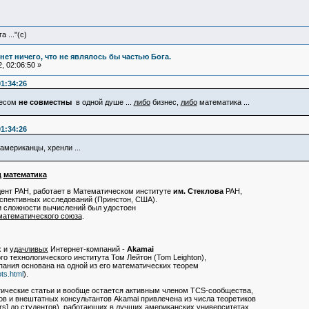
 ..."(с)
и нет ничего, что не являлось бы частью Бога.
, 02:06:50 »
01:34:26
несом
не совместны
в одной душе ...
либо
бизнес,
либо
математика ...
01:34:26
 американцы, хренли ...
д
математика
дент РАН, работает в Математическом институте
им. Стеклова
РАН,
рспективных исследований (Принстон, США).
ии сложности вычислений был удостоен
атематического союза
.
х и
удачливых
Интернет-компаний -
Akamai
о технологического института Том Лейтон (Tom Leighton),
пания основана на одной из его математических теорем
ots.html
).
тические статьи и вообще остается активным членом TCS-сообщества,
ов и внештатных консультантов Akamai привлечена из числа теоретиков
rs
] до студентов), работающих в лучших американских университетах.