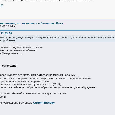
2/
и нет ничего, что не являлось бы частью Бога.
, 02:24:02 »
 22:43:58
о ощущение, когда я вдруг увидел схему в ее полноте, мне запомнилось на всю жизнь.
и проблемы.
ановкой
трудной
задачи ... (imho)
нимаются решением проблемы.
 Менделеева ...
 чём сходны
олее 150 лет, его механизм остаётся во многом неясным.
 для общего наркоза, просто подавляют активность нейронов мозга.
тверждалась многими экспериментами.
чёных из Пенсильванского университета (США),
вещества действуют обратным образом: не успокаивают, а
возбуждают
.
охож на обычный сон — и в том и в другом случае
цепи.
 опубликована в журнале
Current Biology
.