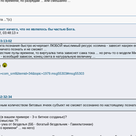
о времени, по разрядам ... или смешанно ...
 ..."(с)
и нет ничего, что не являлось бы частью Бога.
, 03:48:13 »
03:13:02
кта познания быстро исчерпает ЛЮБОЙ мыслимый ресурс хозяина - завесит нахрен его 
ичего познать и не сможет ...
есткие пулы времени, то виртуалка типа зависнет сама тока ... но речь-то о модели
 - всеобщий зависон, конец света в натуральную величину ...
 !
tion=com_smf&Itemid=34&topic=1979.msg55303#msg55303
02:32:34
ным количеством битовых ячеек субъект не сможет осознанно по настоящему познать 
 (в вашем примере - 3-х битное созданье)?
смыслах ?!!
-ума от безделья (ББ - богатый бездельник - Гамильтониан)
 времени" ... на него)