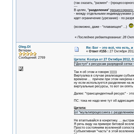
(так сказать, "размен" - {процессорно
---
В целях, "
разделения
"
процессорного
- между отдельными индивидуумами (
идет ограничение (урезание) - по разр
(возможно, даже - "плавающее" ...)
«
Последнее редактирование: 28 Октя
Oleg.Ol
Re: Бог – это всё, что есть, 
Ветеран
«
Ответ #155 :
27 Октября 2012
Сообщений: 2769
Цитата: Kostya от 27 Октября 2012, 0
"Доступ" к ресурсам разрядной сетки -
Так я об этом и говорю ))))))
Виртуалка в случае реализации субъек
времени ... причем при этом нихрена н
ну если используется разделение на ж
виртуальные ресурсы, то вот он опять 
Далее: "трансцендентный ресурс" - эт
ПС: тока не надо мне тут об адресация
Цитата:
от "мультипроцессинга с разделением в
Не втаптывайся в конретику. ... аьстра
Я речь виду на примере битовой вселе
Просто состояниям вселенной сопоставл
Субъективная "часть" в этой вселенной 