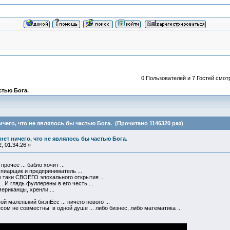
0 Пользователей и 7 Гостей смотр
астью Бога.
 ничего, что не являлось бы частью Бога. (Прочитано 1146320 раз)
и нет ничего, что не являлось бы частью Бога.
, 01:34:26 »
рочее ... бабло хочит ...
 пиарщик и предприниматель ...
м таки СВОЕГО эпохального открытия ...
. И глядь фуллерены в его честь ...
ериканцы, хренли ...
ой маленький бизнЕсс ... ничего нового ...
ом не совместны в одной душе ... либо бизнес, либо математика ...