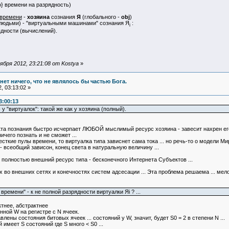
го} времени на разрядность)
 времени
-
хозяина
сознания
Я
(глобального -
obj
)
людьми) - "виртуальными машинами" сознания Я
:
i
ядности (вычислений).
бря 2012, 23:21:08 от Kostya
»
и нет ничего, что не являлось бы частью Бога.
, 03:13:02 »
3:00:13
 у "виртуалок": такой же как у хозяина (полный).
та познания быстро исчерпает ЛЮБОЙ мыслимый ресурс хозяина - завесит нахрен его 
ичего познать и не сможет ...
есткие пулы времени, то виртуалка типа зависнет сама тока ... но речь-то о модели 
- всеобщий зависон, конец света в натуральную величину ...
о полностью внешний ресурс типа - бесконечного Интернета Субъектов ...
х во внешних сетях и конечностях систем адсесации ... Эта проблема решаема ... мелоч
ремени" - к не полной разрядности виртуалки Яi ? ...
ктнее, абстрактнее
нной W на регистре с N ячеек.
ены состояния битовых ячеек ... состояний у W, значит, будет S0 = 2 в степени N ...
имеет S состояний где S много < S0 ...