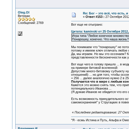
Oleg.Ol
Re: Бог – это всё, что есть, 
Ветеран
«
Ответ #153 :
27 Октября 2012
Сообщений: 2769
Вот еще не отыграно:
Цитата: kaminski от 25 Октября 2012,
Игра типа "Любое конечное множество 
Понарошку, конечно. Что наша жизнь? И
Мы понимаем что "понарошку" не потом
потому и имеем ключ отличать любое 
Да, мы играем. Но мы это осознаем? К
представленности бесконечности как у
Вот еще чего в голову пришло ... в м
на примере битовой вселенной:
Допустим много-битовому субъекту нуж
отношений) ... но для того, чтобы ос
= 256 ... далее аналогично нужно 2 в 2
Получается что в мире с любым кон
Кажется это можно снять тем, что при
потенциального Иванова ...
(Я думаю Иванов не обидится что его с
Есть возможность принудительного ост
самомохранения" у Стругацких в повести
«
Последнее редактирование: 27 Октя
"Я - есмь Истина и Путь, Альфа и Омега
Владимир И.