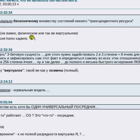
и нет ничего, что не являлось бы частью Бога.
, 03:00:13 »
02:32:34
циально
бесконечному
множеству состояний некоего "трансцендентного ресурса"
 {не важно, физическом или так же виртуальном}
сия homo sapiens
).
02:32:34
ть" 3-битовую сущность ... для этого нужно задействовать 2 в 3 степени = 8 ячеек 
ознать и зафиксировать сам этот факт и определиться самому во всех этих отношениях
2 в 256 степени ячеек ... ну и так далее ... до полного и весьма быстрого исчерпания 
у "
виртуалок
": такой же как у
хозяина
(полный).
12:14:13
ремени
- нормальная модель ...
00:55:04
 систем есть хотя бы ОДИН УНИВЕРСАЛЬНЫЙ ПОСРЕДНИК ...
то" работают ... OS ? Это "что-то" - посредник.
од:
времени" - к не полной разрядности виртуалки Я
? ...
i