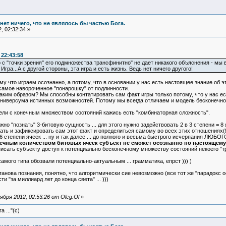
и нет ничего, что не являлось бы частью Бога.
, 02:32:34 »
 22:43:58
с "точки зрения" его подмножества трансфинитно" не дает никакого объяснения - мы в
гра...А с другой стороны, эта игра и есть жизнь. Ведь нет ничего другого!
у что играем осознанно, а потому, что в основании у нас есть настоящее знание об э
самое навороченное "понарошку" от подлинности.
аким образом? Мы способны контатировать сам факт игры только потому, что у нас ест
ниверсума истинных возможностей. Потому мы всегда отличаем и модель бесконечности
одели с конечным множеством состояний кажись есть "комбинаторная сложность".
но "познать" 3-битовую сущность ... для этого нужно задействовать 2 в 3 степени =
ознать и зафиксировать сам этот факт и определиться самому во всех этих отношениях(
56 степени ячеек ... ну и так далее ... до полного и весьма быстрого исчерпания ЛЮБО
ечным количеством битовых ячеек субъект не сможет осознанно по настоящему 
писать субъекту доступ к потенциально бесконечному множеству состояний некоего "т
амого типа обозвали потенциально-актуальным ... грамматика, епрст ))) )
анова познания, понятно, что алгоритмически сие невозможно (все тот же "парадокс ос
 "за миллиард лет до конца света" ... )))
бря 2012, 02:53:26 от Oleg.Ol
»
 ..."(с)