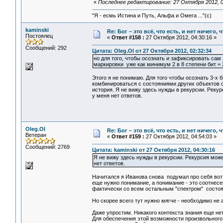
«
Последнее редактирование: 27 Октября 2012, 0
"Я - есмь Истина и Путь, Альфа и Омега ..."(с)
kaminski
Re: Бог – это всё, что есть, и нет ничего,
Постоялец
«
Ответ #158 :
27 Октября 2012, 04:30:16 »
Сообщений: 292
Цитата: Oleg.Ol от 27 Октября 2012, 02:32:34
но для того, чтобы осознать и зафиксировать сам
маркировки уже как минимум 2 в 8 степени бит = 2
Этого я не понимаю. Для того чтобы осознать 3-х 
комбинироваться с состояниями других объектов 
история. Я не вижу здесь нужды в рекурсии. Реку
у меня нет ответов.
Oleg.Ol
Re: Бог – это всё, что есть, и нет ничего,
Ветеран
«
Ответ #159 :
27 Октября 2012, 04:54:03 »
Сообщений: 2769
Цитата: kaminski от 27 Октября 2012, 04:30:16
Я не вижу здесь нужды в рекурсии. Рекурсия мож
нет ответов.
Начитался я Иванова снова подумал про себя вот и
еще нужно понимание, а понимание - это соотнесе
фактически со всем остальным "спектром" состоя
Но скорее всего тут нужно мягче - необходимо не 
Даже упростим. Никакого контекста знания еще нет
Для обеспечения этой возможности произвольного