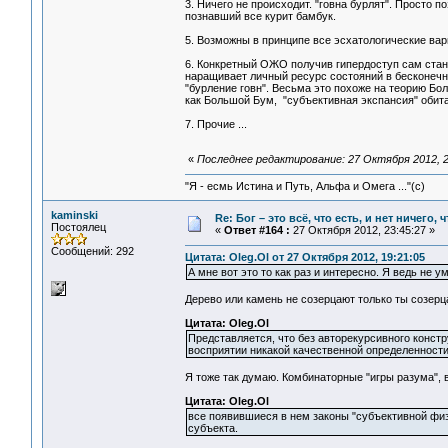
3. Ничего не происходит. "говна бурлят". Просто 
познавший все курит бамбук.
5. Возможны в принципе все эсхатологические вар
6. Конкретный ОЖО получив гипердоступ сам стан
наращивает личный ресурс состояний в бесконечн
"бурление говн". Весьма это похоже на теорию Б
как Большой Бум, "субъективная экспансия" обита
7. Прочие ...
«
Последнее редактирование: 27 Октября 2012, 2
"Я - есмь Истина и Путь, Альфа и Омега ..."(с)
kaminski
Re: Бог – это всё, что есть, и нет ничего,
Постоялец
«
Ответ #164 :
27 Октября 2012, 23:45:27 »
Сообщений: 292
Цитата: Oleg.Ol от 27 Октября 2012, 19:21:05
А мне вот это то как раз и интересно. Я ведь не 
Дерево или камень не созерцают только ты созе
Цитата: Oleg.Ol
Представляется, что без авторекурсивного конст
восприятии никакой качественной определеннос
Я тоже так думаю. Комбинаторные "игры разума", 
Цитата: Oleg.Ol
все появившиеся в нем законы "субъективной физи
субъекта.