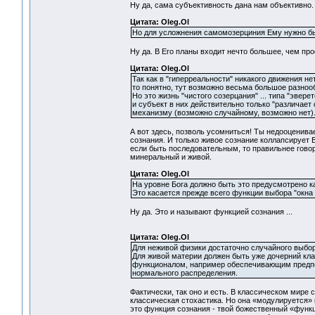
Ну да, сама субъективность дана нам объективно.
Цитата: Oleg.Ol
Но для усложнения самомозерциния Ему нужно б
Ну да. В Его планы входит нечто большее, чем пр
Цитата: Oleg.Ol
Так как в "гиперреальности" никакого движения н
то понятно, тут возможно весьма большое разнообр
Но это жизнь "чистого созерцания" ... типа "эвер
и субъект в них действительно только "различае
механизму (возможно случайному, возможно нет).
А вот здесь, позволь усомниться! Ты недооценив
сознания. И только живое сознание коллапсирует 
если быть последовательным, то правильнее говор
минеральный и живой.
Цитата: Oleg.Ol
На уровне Бога должно быть это предусмотрено ка
Это касается прежде всего функции выбора "окна 
Ну да. Это и называют функцией сознания ...
Цитата: Oleg.Ol
Для неживой физики достаточно случайного выбора
Для живой материи должен быть уже дочерний кла
функционалом, например обеспечивающим предпоч
нормального распределения.
Фактически, так оно и есть. В классическом мире
классическая стохастика. Но она «модулируется»
это функция сознания - твой божественный «функц