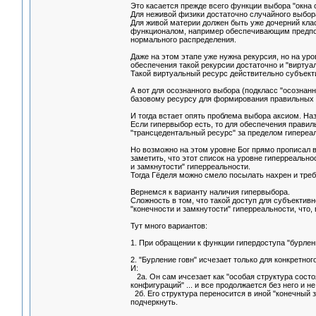
Это касается прежде всего функции выбора "окна с
Для неживой физики достаточно случайного выбора 
Для живой материи должен быть уже дочерний кла
функционалом, например обеспечивающим предпоч
нормального распределения.
Даже на этом этапе уже нужна рекурсия, но на уро
обеспечения такой рекурсии достаточно и "виртуа
Такой виртуальный ресурс действительно субъект
А вот для осознанного выбора (подкласс "осознан
базовому ресурсу для формирования правильных 
И тогда встает опять проблема выбора аксиом. На
Если гипервыбор есть, то для обеспечения правил
"трансцедентальный ресурс" за пределом гипереа
Но возможно на этом уровне Бог прямо прописал в
заметить, что этот список на уровне гиперреальн
и замкнутости" гиперреальности.
Тогда Гёделя можно смело посылать нахрен и треб
Вернемся к варианту наличия гипервыбора.
Сложность в том, что такой доступ для субъекти
"конечности и замкнутости" гиперреальности, что
Тут много вариантов:
1. При обращении к функции гипердоступа "бурление 
2. "Бурление говн" исчезает только для конкретно
И:
2а. Он сам ичсезает как "особая структура состо
конфигураций" ... и все продолжается без него и не
2б. Его структура переносится в иной "конечный з
подчеркнуть.