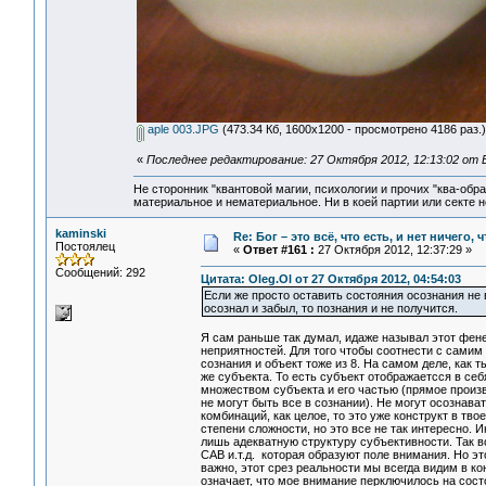
aple 003.JPG
(473.34 Кб, 1600x1200 - просмотрено 4186 раз.)
«
Последнее редактирование: 27 Октября 2012, 12:13:02 от 
Не сторонник "квантовой магии, психологии и прочих "ква-обр
материальное и нематериальное. Ни в коей партии или секте н
kaminski
Re: Бог – это всё, что есть, и нет ничего,
Постоялец
«
Ответ #161 :
27 Октября 2012, 12:37:29 »
Сообщений: 292
Цитата: Oleg.Ol от 27 Октября 2012, 04:54:03
Если же просто оставить состояния осознания не
осознал и забыл, то познания и не получится.
Я сам раньше так думал, идаже называл этот фене
неприятностей. Для того чтобы соотнести с самим 
сознания и объект тоже из 8. На самом деле, как 
же субъекта. То есть субъект отображаетсся в се
множеством субъекта и его частью (прямое произве
не могут быть все в сознании). Не могут осознава
комбинаций, как целое, то это уже конструкт в тв
степени сложности, но это все не так интересно. 
лишь адекватную структуру субъективности. Так в
CAB и.т.д. которая образуют поле внимания. Но эт
важно, этот срез реальности мы всегда видим в к
означает, что мое внимание перключилось на сост