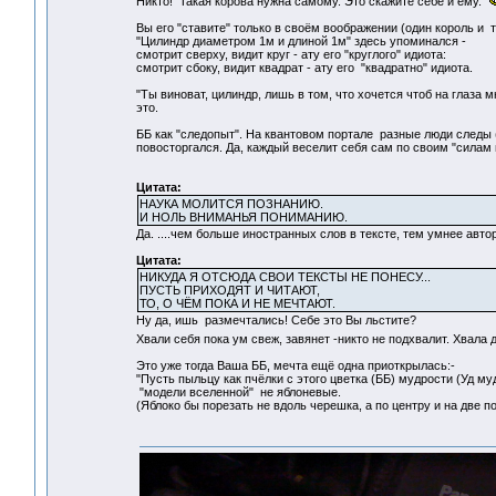
Никто! Такая корова нужна самому. Это скажите себе и ему.
Вы его "ставите" только в своём воображении (один король и т
"Цилиндр диаметром 1м и длиной 1м" здесь упоминался -
смотрит сверху, видит круг - ату его "круглого" идиота:
смотрит сбоку, видит квадрат - ату его "квадратно" идиота.
"Ты виноват, цилиндр, лишь в том, что хочется чтоб на глаза 
это.
ББ как "следопыт". На квантовом портале разные люди следы (
повосторгался. Да, каждый веселит себя сам по своим "силам 
Цитата:
НАУКА МОЛИТСЯ ПОЗНАНИЮ.
И НОЛЬ ВНИМАНЬЯ ПОНИМАНИЮ.
Да. ....чем больше иностранных слов в тексте, тем умнее авто
Цитата:
НИКУДА Я ОТСЮДА СВОИ ТЕКСТЫ НЕ ПОНЕСУ...
ПУСТЬ ПРИХОДЯТ И ЧИТАЮТ,
ТО, О ЧЁМ ПОКА И НЕ МЕЧТАЮТ.
Ну да, ишь размечтались! Себе это Вы льстите?
Хвали себя пока ум свеж, завянет -никто не подхвалит. Хвала 
Это уже тогда Ваша ББ, мечта ещё одна приоткрылась:-
"Пусть пыльцу как пчёлки с этого цветка (ББ) мудрости (Уд 
"модели вселенной" не яблоневые.
(Яблоко бы порезать не вдоль черешка, а по центру и на две п