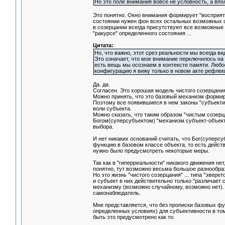
Но это поле внимания вовсе не условность, а вп
Это понятно. Окно внимания формирует "восприяти
состоянии нужен фон всех остальных возможных сос
в созерцании всегда присутствуют все возможные с
"ракурсе" определенного состояния ...
Цитата:
Но, что важно, этот срез реальности мы всегда 
Это означает, что мое внимание перключилось на 
есть вещь мы осознаем в контексте памяти. Люб
конфигурацию я вижу только в новом акте рефлеки
Да. да.
Согласен. Это хорошая модель чистого созерцани
Можно принять, что это базовый механизм форми
Поэтому все появившиеся в нем законы "субъектив
воли субъекта.
Можно сказать, что таким образом "чистым созер
Богом(суперсубъектом) "механизм субъект-объект
выбора.
И нет никаких оснований считать, что Бог(суперсу
функцию в базовом классе объекта, то есть дейс
нужно было предусмотреть некоторые меры.
Так как в "гиперреальности" никакого движения не
понятно, тут возможно весьма большое разнообрази
Но это жизнь "чистого созерцания" ... типа "эвере
и субъект в них действительно только "различает
механизму (возможно случайному, возможно нет). 
самонаблюдатель.
Мне представляется, что без прописки базовых фу
определенных условиях) для субъективности в то
быть это предусмотрено как то.