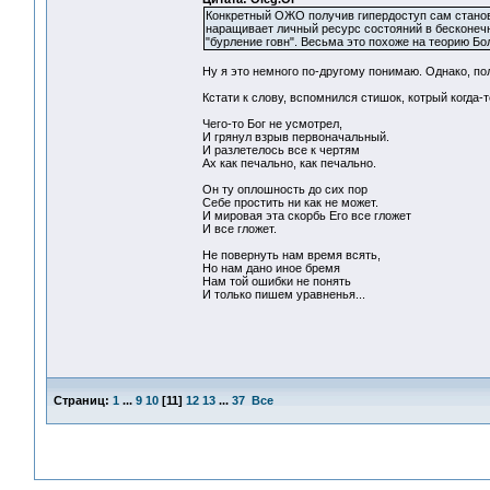
Конкретный ОЖО получив гипердоступ сам станов
наращивает личный ресурс состояний в бесконеч
"бурление говн". Весьма это похоже на теорию Б
Ну я это немного по-другому понимаю. Однако, пол
Кстати к слову, вспомнился стишок, котрый когда-
Чего-то Бог не усмотрел,
И грянул взрыв первоначальный.
И разлетелось все к чертям
Ах как печально, как печально.
Он ту оплошность до сих пор
Себе простить ни как не может.
И мировая эта скорбь Его все гложет
И все гложет.
Не повернуть нам время всять,
Но нам дано иное бремя
Нам той ошибки не понять
И только пишем уравненья...
Страниц:
1
...
9
10
[
11
]
12
13
...
37
Все