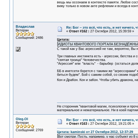
вещь мы осознаем в контексте памяти. Любое сос
вижу только в новом акте рефлекии и всегда в кон
Владислав
Re: Бог – это всё, что есть, и нет ничего,
Ветеран
«
Ответ #162 :
27 Октября 2012, 15:39:59 »
Сообщений: 2486
Цитата:
ИДИОТЫ КВАНТОВОГО ПОРТАЛА БЕЗНАДЁЖНЫ
С такой как у Вас агрессией не там, вероятно, Вы 
Три главных инстинкта есть - агрессии, бегства и 
"святая троица" Человечества.
"Агрессия" или "власть" - барыбер (остаться дол
ББ в инетсети борется с такими же "агрессорами" к
биться будем". Бой с самим собой, со своим подо
Кон и ДраКон. Кон и заКон. Чтобы убить дракона, н
Не сторонник "квантовой магии, психологии и проч
материальное и нематериальное. Ни в коей партии
Oleg.Ol
Re: Бог – это всё, что есть, и нет ничего,
Ветеран
«
Ответ #163 :
27 Октября 2012, 19:21:05 »
Сообщений: 2769
Цитата: kaminski от 27 Октября 2012, 12:37:29
Вот смотри. Пусть, например, у нас субъект из 8 