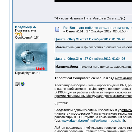
"Я - есмь Истина и Путь, Альфа и Омега ..."(с)
Владимир И.
Re: Бог – это всё, что есть, и нет ничего,
Пользователь
«
Ответ #151 :
27 Октября 2012, 02:06:50 »
Сообщений: 184
Цитата: Oleg.Ol от 27 Октября 2012, 01:34:26
Математика (как и философия) с бизнесом
не со
Цитата: Oleg.Ol от 27 Октября 2012, 01:34:26
Мандельбродт
тоже на него похож ... американцы,
Digital physics.ru
Theoretical Computer Science: взгляд
математик
Александр Разборов - член-корреспондент РАН, р
в настоящий момент - в Институте перспективных
В 1990 году за работы в области теории сложност
премии Неванлинны Международного математичес
(цитата):
Создателем одной из самых известных и
удачлив
- является
профессор
Массачусетского технологи
работающий в TCS-группе, а сама компания основ
(см.
www.
akamai.com
/html/en/ia/our_roots.html
).
Лейтон продолжает публиковать теоретические ст
а добрая половина штатных сотрудников и внешта