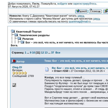
Добро пожаловать,
Гость
. Пожалуйста,
войдите
или
зарегистрируйтесь
.
07 Августа 2026, 07:41:27
Новости:
Книгу С.Доронина "Квантовая магия" читать
здесь
Материалы старого сайта "Физика Магии" доступны для просмотра
здесь
О замеченных глюках просьба писать на почту
quantmag@mail.ru
Квантовый Портал
Тематические разделы
Религия
Бог – это всё, что есть, и нет ничего, что не являлось бы час
Бога.
Страниц:
1
...
9
10
[
11
]
12
13
...
37
Все
Тема: Бог – это всё, что есть, и нет ничего, чт
Автор
Oleg.Ol
Re: Бог – это всё, что есть, и нет ничего,
Ветеран
«
Ответ #150 :
27 Октября 2012, 01:34:26 »
Сообщений: 2769
Kostya
, это все пиар голимый ...
Популярность парень делает, гранды и прочее ... ба
Бакминстр Фуллер - то же был еще тот пиарщик и п
Раздул "геодезические купола" до прям таки СВОЕГ
Парень просто нашел, отнял и освоил ... И глядь фу
Мандельбродт тоже на него похож ... американцы, х
Вот и Сергеев пиар делает ... делает свой маленький
Математика (как и философия) с бизнесом не совме
Вот настоящая математика нау: