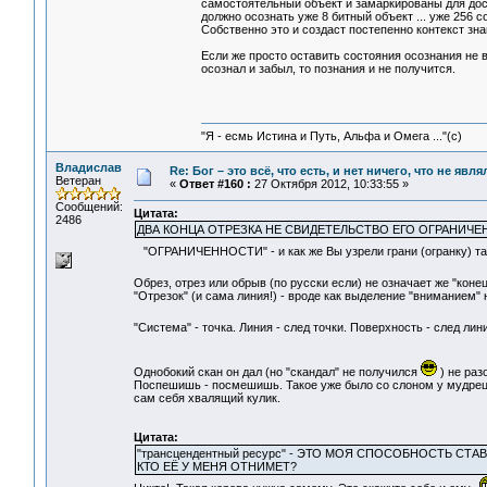
самостоятельный объект и замаркированы для дост
должно осознать уже 8 битный объект ... уже 256 со
Собственно это и создаст постепенно контекст знан
Если же просто оставить состояния осознания не 
осознал и забыл, то познания и не получится.
"Я - есмь Истина и Путь, Альфа и Омега ..."(с)
Владислав
Re: Бог – это всё, что есть, и нет ничего, что не яв
Ветеран
«
Ответ #160 :
27 Октября 2012, 10:33:55 »
Сообщений:
Цитата:
2486
ДВА КОНЦА ОТРЕЗКА НЕ СВИДЕТЕЛЬСТВО ЕГО ОГРАНИЧЕ
"ОГРАНИЧЕННОСТИ" - и как же Вы узрели грани (огранку) та
Обрез, отрез или обрыв (по русски если) не означает же "конец
"Отрезок" (и сама линия!) - вроде как выделение "вниманием" 
"Система" - точка. Линия - след точки. Поверхность - след лин
Однобокий скан он дал (но "скандал" не получился
) не раз
Поспешишь - посмешишь. Такое уже было со слоном у мудрецов
сам себя хвалящий кулик.
Цитата:
"трансцендентный ресурс" - ЭТО МОЯ СПОСОБНОСТЬ СТА
КТО ЕЁ У МЕНЯ ОТНИМЕТ?