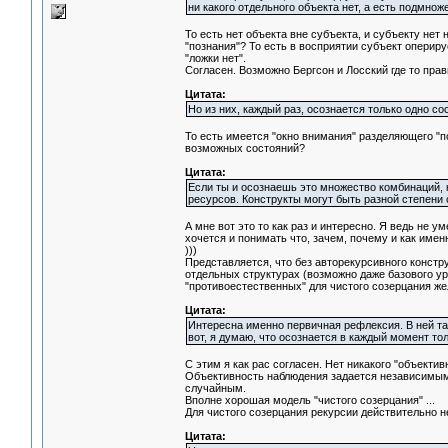
ни какого отдельного объекта нет, а есть подмнож
То есть нет объекта вне субъекта, и субъекту нет
"познания"? То есть в восприятии субъект опериру
"ложки нет".
Согласен. Возможно Бергсон и Лосский где то прав
Цитата:
Но из них, каждый раз, осознается только одно со
То есть имеется "окно внимания" разделяющего "п
возможных состояний?
Цитата:
Если ты и осознаешь это множество комбинаций, к
ресурсов. Конструкты могут быть разной степени с
А мне вот это то как раз и интересно. Я ведь не у
хочется и понимать что, зачем, почему и как именн
)))
Представляется, что без авторекурсивного констр
отдельных структурах (возможно даже базового ур
"противоестественных" для чистого созерцания же
Цитата:
Интересна именно первичная рефлексия. В ней та
вот, я думаю, что осознается в каждый момент то
С этим я как рас согласен. Нет никакого "объекти
Объективность наблюдения задается независимым 
случайным.
Вполне хорошая модель "чистого созерцания" ...
Для чистого созерцания рекурсии действительно н
Цитата: