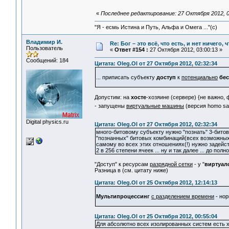
«
Последнее редактирование: 27 Октября 2012, 0
"Я - есмь Истина и Путь, Альфа и Омега ..."(с)
Владимир И.
Re: Бог – это всё, что есть, и нет ничего,
Пользователь
«
Ответ #154 :
27 Октября 2012, 03:00:13 »
Сообщений: 184
Цитата: Oleg.Ol от 27 Октября 2012, 02:32:34
... приписать субъекту
доступ
к
потенциально
бе
Допустим: на
хосте
-хозяине (сервере) {не важно,
- запущены
виртуальные машины
(версия homo s
Digital physics.ru
Цитата: Oleg.Ol от 27 Октября 2012, 02:32:34
много-битовому субъекту нужно "познать" 3-битову
"познанных" битовых комбинаций(всех возможных о
самому во всех этих отношениях(!) нужно задейст
2 в 256 степени ячеек ... ну и так далее ... до 
"Доступ" к ресурсам
разрядной сетки
- у "
виртуал
Разница в (см. цитату ниже)
Цитата: Oleg.Ol от 25 Октября 2012, 12:14:13
Мультипроцессинг
с разделением времени
- нор
Цитата: Oleg.Ol от 25 Октября 2012, 00:55:04
Для абсолютно всех изолированных систем ес