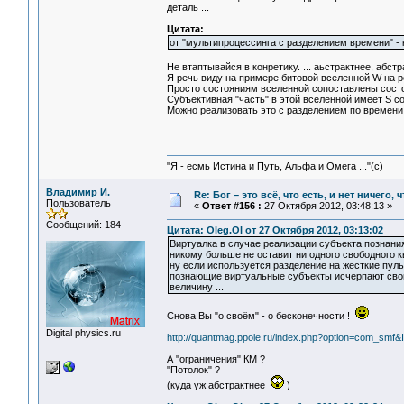
деталь ...
Цитата:
от "мультипроцессинга с разделением времени" - к
Не втаптывайся в конретику. ... аьстрактнее, абст
Я речь виду на примере битовой вселенной W на ре
Просто состояниям вселенной сопоставлены состояни
Субъективная "часть" в этой вселенной имеет S сос
Можно реализовать это с разделением по времени, 
"Я - есмь Истина и Путь, Альфа и Омега ..."(с)
Владимир И.
Re: Бог – это всё, что есть, и нет ничего,
Пользователь
«
Ответ #156 :
27 Октября 2012, 03:48:13 »
Сообщений: 184
Цитата: Oleg.Ol от 27 Октября 2012, 03:13:02
Виртуалка в случае реализации субъекта познани
никому больше не оставит ни одного свободного кв
ну если используется разделение на жесткие пулы 
познающие виртуальные субъекты исчерпают свои 
величину ...
Снова Вы "о своём" - о бесконечности !
Digital physics.ru
http://quantmag.ppole.ru/index.php?option=com_sm
А "ограничения" КМ ?
"Потолок" ?
(куда уж абстрактнее
)