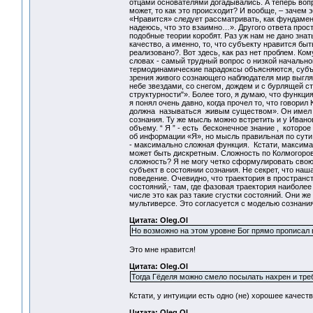
отцами основателями догадывались. А теперь воп
может, то как это происходит? И вообще, – зачем 
«Нравится» следует рассматривать, как фундамен
надеюсь, что это взаимно…». Другого ответа прост
подобные теории коробят. Раз уж нам не дано знат
качество, а именно, то, что субъекту нравится бы
реализовано?. Вот здесь, как раз нет проблем. Ком
словах - самый трудный вопрос о низкой начально
термодинамические парадоксы объясняются, субъе
зрения живого сознающего наблюдателя мир выгляд
небе звездами, со снегом, дождем и с бурлящей с
структурности"». Более того, я думаю, что функц
я понял очень давно, когда прочел то, что говор
должна называться живым существом». Он имел в
сознания. Ту же мысль можно встретить и у Иван
объему. “ Я ” - есть бесконечное знание , котор
об информации «Я», но мысль правильная по сути
- максимально сложная функция. Кстати, максим
может быть дискретным. Сложность по Колмогоров
сложность? Я не могу четко сформулировать свою 
субъект в состоянии сознания. Не секрет, что на
поведение. Очевидно, что траектория в пространс
состояний,- там, где фазовая траектория наиболее
числе это как раз такие сгустки состояний. Они 
мультиверсе. Это согласуется с моделью созна
Цитата: Oleg.Ol
Но возможно на этом уровне Бог прямо прописал в
Это мне нравится!
Цитата: Oleg.Ol
Тогда Гёделя можно смело посылать нахрен и треб
Кстати, у интуиции есть одно (не) хорошее качес
Цитата: Oleg.Ol