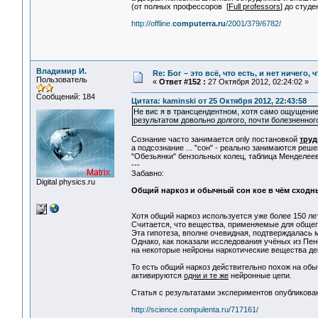
(от полных профессоров [
Full professors
] до студ
http://offline.
computerra.ru
/2001/379/6782/
Владимир И.
Re: Бог – это всё, что есть, и нет ничего,
Пользователь
«
Ответ #152 :
27 Октября 2012, 02:24:02 »
Сообщений: 184
Цитата: kaminski от 25 Октября 2012, 22:43:58
Не вис я в трансцендентном, хотя само ощущение,
результатом довольно долгого, почти болезненног
Сознание часто занимается only постановкой
тру
а подсознание ... "сон" - реально занимаются реш
"Обезьянки" бензольных колец, таблица Менделеева
---
Забавно:
Digital physics.ru
Общий наркоз и обычный сон кое в чём сходн
Хотя общий наркоз используется уже более 150 ле
Считается, что вещества, применяемые для общего
Эта гипотеза, вполне очевидная, подтверждалась
Однако, как показали исследования учёных из Пе
на некоторые нейроны наркотические вещества де
То есть общий наркоз действительно похож на обы
активируются
одни и те же
нейронные цепи.
Статья с результатами экспериментов опубликова
http://science.compulenta.ru/717161/