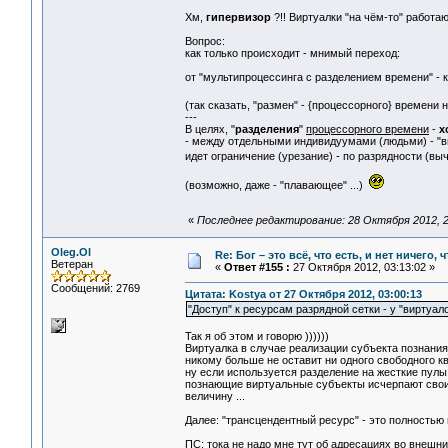
Хм,
гипервизор
?!! Виртуалки "на чём-то" работают
Вопрос:
как только происходит - мнимый переход:
от "мультипроцессинга с разделением времени" - 
(так сказать, "размен" - {процессорного} времени 
---
В целях, "
разделения
"
процессорного времени
-
х
- между отдельными индивидуумами (людьми) - "
идет ограничение (урезание) - по разрядности (вы
(возможно, даже - "плавающее" ...)
«
Последнее редактирование: 28 Октября 2012, 2
Oleg.Ol
Re: Бог – это всё, что есть, и нет ничего,
Ветеран
«
Ответ #155 :
27 Октября 2012, 03:13:02 »
Сообщений: 2769
Цитата: Kostya от 27 Октября 2012, 03:00:13
"Доступ" к ресурсам разрядной сетки - у "виртуало
Так я об этом и говорю ))))))
Виртуалка в случае реализации субъекта познани
никому больше не оставит ни одного свободного кв
ну если используется разделение на жесткие пулы 
познающие виртуальные субъекты исчерпают свои 
величину ...
Далее: "трансцендентный ресурс" - это полностью 
ПС: тока не надо мне тут об адресациях во внешни