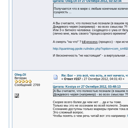
Цитата: Oleg.Ol от 27 Октября 2012, 02:32:34
Получается что в мире с любым конечным количе
сущность ...
А Вы считаете, что полностью познали (в вашем пр
Дождевого червя (например) - во всех смыслах ?!!
Или 3-х битного человека: cходящего-с-ума от без
(лично мне, жаль своего "процессорного времени" ..
А смерть "на что" ?
kill process
(процесс) - при исч
http://quantmag.ppole.ru/index.php?option=com_sm
И бесконечность "не настоящая" - а виртуальная ..
Oleg.Ol
Re: Бог – это всё, что есть, и нет ничего,
Ветеран
«
Ответ #157 :
27 Октября 2012, 04:01:43 »
Сообщений: 2769
Цитата: Kostya от 27 Октября 2012, 03:48:13
А Вы считаете, что полностью познали (в вашем п
Дождевого червя (например) - во всех смыслах ?!
Скорее всего более да чем нет ... да и ты тоже.
Только мы это не осознаем во всей полноте. Знае
Сознанию доступны только маркеры причем тока вер
Это сложный вопрос.
Чтобы понять о чем речь читай вот это например: