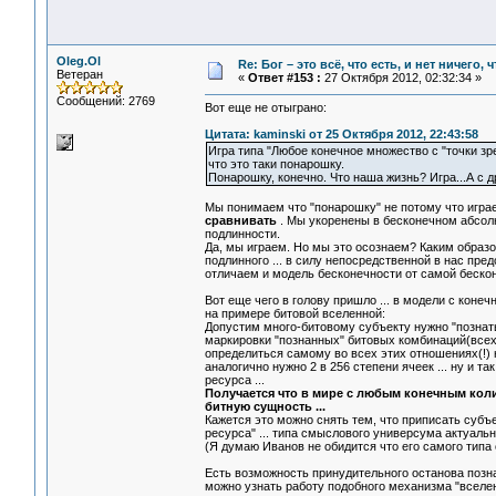
Oleg.Ol
Re: Бог – это всё, что есть, и нет ничего,
Ветеран
«
Ответ #153 :
27 Октября 2012, 02:32:34 »
Сообщений: 2769
Вот еще не отыграно:
Цитата: kaminski от 25 Октября 2012, 22:43:58
Игра типа "Любое конечное множество с "точки зр
что это таки понарошку.
Понарошку, конечно. Что наша жизнь? Игра...А с др
Мы понимаем что "понарошку" не потому что играе
сравнивать
. Мы укоренены в бесконечном абсол
подлинности.
Да, мы играем. Но мы это осознаем? Каким образо
подлинного ... в силу непосредственной в нас пр
отличаем и модель бесконечности от самой бесконе
Вот еще чего в голову пришло ... в модели с кон
на примере битовой вселенной:
Допустим много-битовому субъекту нужно "познать"
маркировки "познанных" битовых комбинаций(всех 
определиться самому во всех этих отношениях(!) н
аналогично нужно 2 в 256 степени ячеек ... ну и 
ресурса ...
Получается что в мире с любым конечным коли
битную сущность ...
Кажется это можно снять тем, что приписать субъ
ресурса" ... типа смыслового универсума актуальн
(Я думаю Иванов не обидится что его самого типа 
Есть возможность принудительного останова познан
можно узнать работу подобного механизма "вселенс