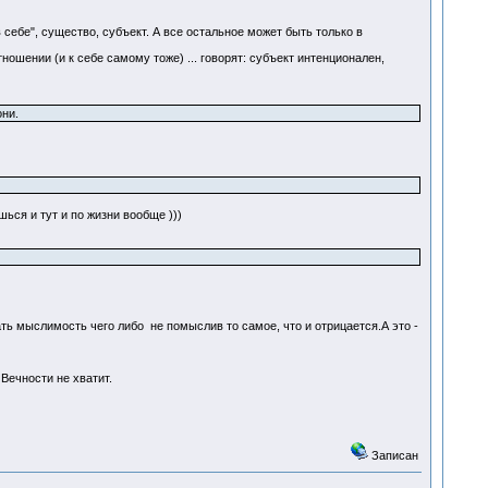
себе", существо, субъект. А все остальное может быть только в
ошении (и к себе самому тоже) ... говорят: субъект интенционален,
они.
ься и тут и по жизни вообще )))
ть мыслимость чего либо не помыслив то самое, что и отрицается.А это -
Вечности не хватит.
Записан