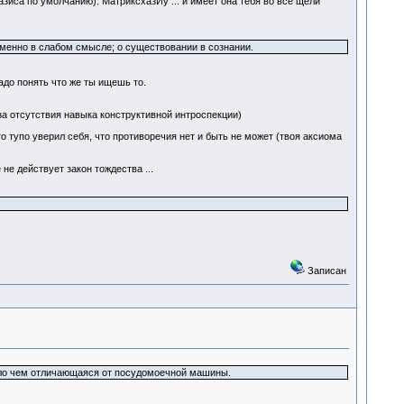
са по умолчанию). МатриксхазЙу ... и имеет она тебя во все щели
 именно в слабом смысле; о существовании в сознании.
адо понять что же ты ищешь то.
-за отсутствия навыка конструктивной интроспекции)
сто тупо уверил себя, что противоречия нет и быть не может (твоя аксиома
не действует закон тождества ...
Записан
 мало чем отличающаяся от посудомоечной машины.