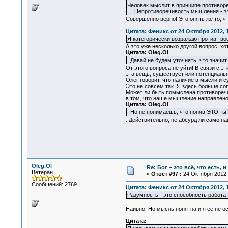
Человек мыслит в принципе противоре
… Непротиворечивость мышления - это
Совершенно верно! Это опять же то, 
Цитата: Феникс от 24 Октября 2012, 
Я категорически возражаю против тво
А это уже несколько другой вопрос, хо
Цитата: Oleg.Ol
Давай не будем уточнять, что знач
От этого вопроса не уйти! В связи с э
эта вещь, существует или потенциальн
Олег говорит, что наличие в мысли и 
Это не совсем так. Я здесь больше со
Может ли быть помыслена противоречи
в том, что наше мышление направлено
Цитата: Oleg.Ol
Но не понимаешь, что поняв ЭТО ты 
. Действительно, не абсурд ли само 
Oleg.Ol
Re: Бог – это всё, что есть, 
Ветеран
«
Ответ #97 :
24 Октября 2012, 
Сообщений: 2769
Цитата: Феникс от 24 Октября 2012, 
Разумность - это способность работа
Наивно. Но мысль понятна и я ее не о
Цитата: