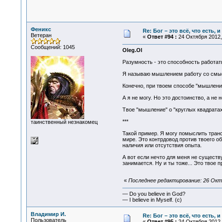
Феникс
Re: Бог – это всё, что есть, 
Ветеран
«
Ответ #94 :
24 Октября 2012, 
Сообщений: 1045
Oleg.Ol
Разумность - это способность работат
Я называю мышлением работу со смысл
Конечно, при твоем способе "мышления
А я не могу. Но это достоинство, а не
Твое "мышление" о "круглых квадратах
***
таинственный незнакомец
Такой пример. Я могу помыслить транс
мире. Это контрдовод против твоего об
наличия или отсутствия опыта.
А вот если нечто для меня не существу
занимается. Ну и ты тоже... Это твое п
«
Последнее редактирование: 26 Октя
— Do you believe in God?
— I believe in Myself. (c)
Владимир И.
Re: Бог – это всё, что есть, 
Пользователь
«
Ответ #95 :
24 Октября 2012, 