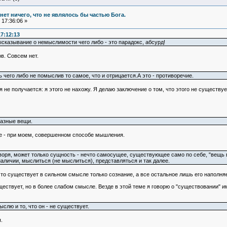
и нет ничего, что не являлось бы частью Бога.
17:36:06 »
17:12:13
ысказывание о немыслимости чего либо - это парадокс, абсурд!
в. Совсем нет.
чего либо не помыслив то самое, что и отрицается.А это - противоречие.
не получается: я этого не нахожу. Я делаю заключение о том, что этого не существует
разные вещи.
чае - при моем, совершенном способе мышления.
воря, может только сущность - нечто самосущее, существующее само по себе, "вещь в
наличии, мыслиться (не мыслиться), представляться и так далее.
то существует в сильном смысле только сознание, а все остальное лишь его наполняет
уществует, но в более слабом смысле. Везде в этой теме я говорю о "существовании" 
слю и то, что он - не существует.
.