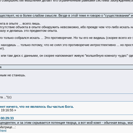
о совершенстве мышления делает его ограниченным рамками системы заблуждений(бази
уществует, но в более слабом смысле. Везде в этой теме я говорю о "существовании"
та в опыте ... всего лишь.
отсутствие объекта в опыте обнаружить невозможно, ибо прежде чем что-либо искать н
разу и делаешь это предметом опыта.
то только собрался искать ... Это противоречие. Но ты его не видишь (скорее всего из
 находишь ... только потому, что не снял это противоречие интростпективно ... но про
т).
 или там диск с данными, он скорее напоминает живую "волшебную комнату чудес" где 
я
ным не станешь.
 ..."(с)
и нет ничего, что не являлось бы частью Бога.
19:16:55 »
 00:29:33
нсцендентен, и за этим скрывается потенция творца, а вот мой комп - обычная вещь,
Матрице...:
.html