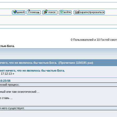
0 Пользователей и 10 Гостей смот
астью Бога.
 ничего, что не являлось бы частью Бога. (Прочитано 1150191 раз)
и нет ничего, что не являлось бы частью Бога.
17:12:13 »
16:23:56
еский процесс.
рный или там осмотический ...
 ставь ...
я него существует.