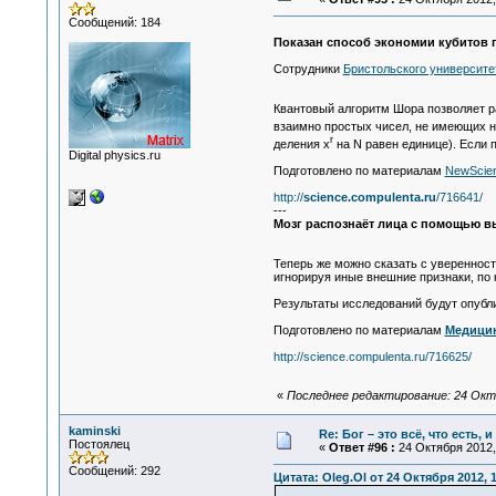
Сообщений: 184
Показан способ экономии кубитов 
Сотрудники
Бристольского университе
Квантовый алгоритм Шора позволяет ра
взаимно простых чисел, не имеющих ни
r
деления x
на N равен единице). Если 
Digital physics.ru
Подготовлено по материалам
NewScien
http://
science.compulenta.ru
/716641/
---
Мозг распознаёт лица с помощью 
Теперь же можно сказать с уверенност
игнорируя иные внешние признаки, по 
Результаты исследований будут опубл
Подготовлено по материалам
Медицин
http://science.compulenta.ru/716625/
«
Последнее редактирование: 24 Октя
kaminski
Re: Бог – это всё, что есть, 
Постоялец
«
Ответ #96 :
24 Октября 2012, 
Сообщений: 292
Цитата: Oleg.Ol от 24 Октября 2012, 