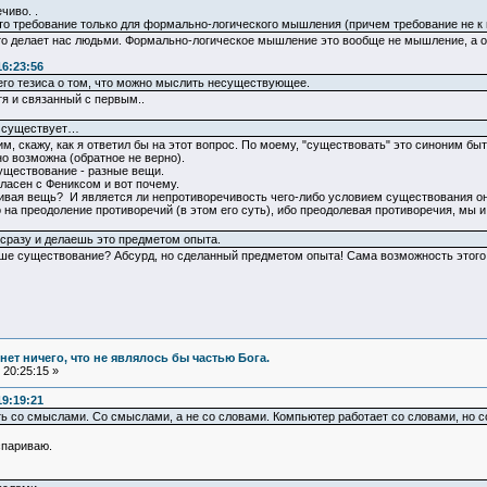
чиво. .
 требование только для формально-логического мышления (причем требование не к мы
что делает нас людьми. Формально-логическое мышление это вообще не мышление, а 
16:23:56
его тезиса о том, что можно мыслить несуществующее.
тя и связанный с первым..
ит существует…
тим, скажу, как я ответил бы на этот вопрос. По моему, "существовать" это синоним б
о возможна (обратное не верно).
существование - разные вещи.
гласен с Фениксом и вот почему.
вая вещь? И является ли непротиворечивость чего-либо условием существования он
 на преодоление противоречий (в этом его суть), ибо преодолевая противоречия, мы
сразу и делаешь это предметом опыта.
наше существование? Абсурд, но сделанный предметом опыта! Сама возможность этог
и нет ничего, что не являлось бы частью Бога.
20:25:15 »
19:19:21
ть со смыслами. Со смыслами, а не со словами. Компьютер работает со словами, но 
спариваю.