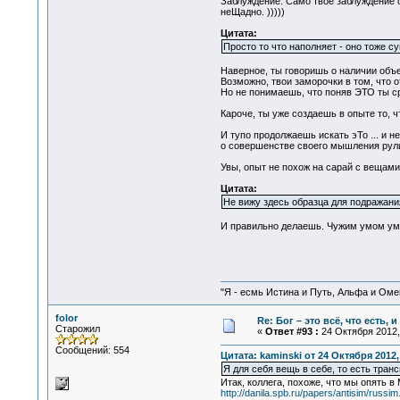
Заблуждение. Само твое заблуждение 
неЩадно. )))))
Цитата:
Просто то что наполняет - оно тоже с
Наверное, ты говоришь о наличии объек
Возможно, твои заморочки в том, что 
Но не понимаешь, что поняв ЭТО ты с
Кароче, ты уже создаешь в опыте то, ч
И тупо продолжаешь искать эТо ... и не
о совершенстве своего мышления рули
Увы, опыт не похож на сарай с вещами
Цитата:
Не вижу здесь образца для подражани
И правильно делаешь. Чужим умом ум
"Я - есмь Истина и Путь, Альфа и Омега
folor
Re: Бог – это всё, что есть, 
Старожил
«
Ответ #93 :
24 Октября 2012, 
Сообщений: 554
Цитата: kaminski от 24 Октября 2012,
Я для себя вещь в себе, то есть тра
Итак, коллега, похоже, что мы опять в 
http://danila.spb.ru/papers/antisim/russim