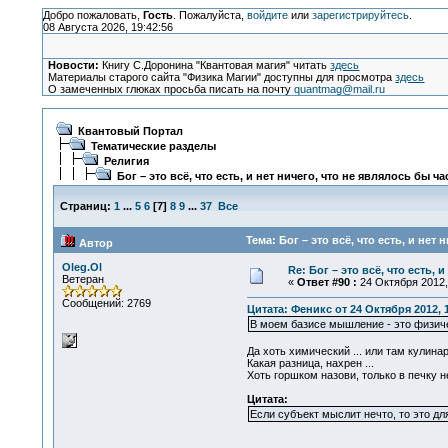
Добро пожаловать,
Гость
. Пожалуйста,
войдите
или
зарегистрируйтесь
.
08 Августа 2026, 19:42:56
Новости:
Книгу С.Доронина "Квантовая магия" читать
здесь
Материалы старого сайта "Физика Магии" доступны для просмотра
здесь
О замеченных глюках просьба писать на почту
quantmag@mail.ru
Квантовый Портал
Тематические разделы
Религия
Бог – это всё, что есть, и нет ничего, что не являлось бы ч
Страниц:
1
...
5
6
[
7
]
8
9
...
37
Все
Тема: Бог – это всё, что есть, и нет
Автор
Oleg.Ol
Re: Бог – это всё, что есть, 
Ветеран
«
Ответ #90 :
24 Октября 2012, 
Сообщений: 2769
Цитата: Феникс от 24 Октября 2012, 
В моем базисе мышление - это физич
Да хоть химический ... или там кулина
Какая разница, нахрен ...
Хоть горшком назови, только в печку не
Цитата:
Если субъект мыслит нечто, то это дл