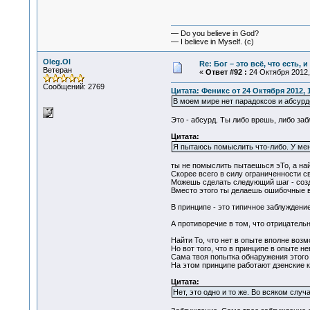
— Do you believe in God?
— I believe in Myself. (c)
Oleg.Ol
Re: Бог – это всё, что есть, 
Ветеран
«
Ответ #92 :
24 Октября 2012, 
Сообщений: 2769
Цитата: Феникс от 24 Октября 2012, 
В моем мире нет парадоксов и абсурд
Это - абсурд. Ты либо врешь, либо за
Цитата:
Я пытаюсь помыслить что-либо. У меня
ты не помыслить пытаешься эТо, а най
Скорее всего в силу ограниченности с
Можешь сделать следующий шаг - созда
Вместо этого ты делаешь ошибочные в
В принципе - это типичное заблуждени
А противоречие в том, что отрицательн
Найти То, что нет в опыте вполне возм
Но вот того, что в принципе в опыте н
Сама твоя попытка обнаружения этого 
На этом принципе работают дзенские ко
Цитата:
Нет, это одно и то же. Во всяком сл