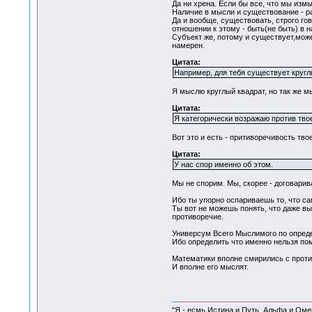
Да ни хрена. Если бы все, что мы изм
Наличие в мысли и существование - р
Да и вообще, существовать, строго го
отношении к этому - быть(не быть) в н
Субъект же, потому и существует,може
намерен.
Цитата:
Например, для тебя существует круглы
Я мыслю круглый квадрат, но так же мы
Цитата:
Я категорически возражаю против тво
Вот это и есть - притиворечивость тв
Цитата:
У нас спор именно об этом.
Мы не спорим. Мы, скорее - договарива
Ибо ты упорно оспариваешь то, что с
Ты вот не можешь понять, что даже вы
противоречие.
Универсум Всего Мыслимого по опреде
Ибо определить что именно нельзя пом
Математики вполне смирились с проти
И вполне его мыслят.
"Я - есмь Истина и Путь, Альфа и Омега