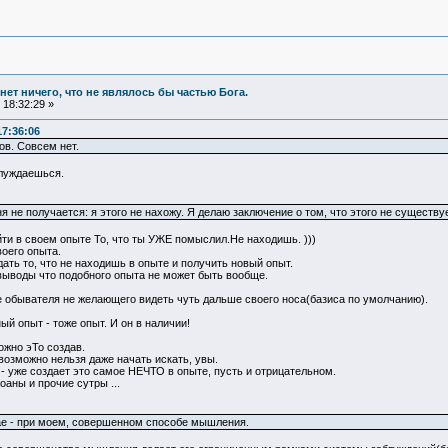
и нет ничего, что не являлось бы частью Бога.
18:32:29 »
17:36:06
ов. Совсем нет.
блуждаешься.
 не получается: я этого не нахожу. Я делаю заключение о том, что этого не существуе
ти в своем опыте То, что ты УЖЕ помыслил.Не находишь. )))
воего опыта.
ть то, что не находишь в опыте и получить новый опыт.
ыводы что подобного опыта не может быть вообще.
е обывателя не желающего видеть чуть дальше своего носа(базиса по умолчанию).
ый опыт - тоже опыт. И он в наличии!
ожно эТо создав.
евозможно нельзя даже начать искать, увы.
- уже создает это самое НЕЧТО в опыте, пусть и отрицательном.
аны и прочие сутры ...
учае - при моем, совершенном способе мышления.