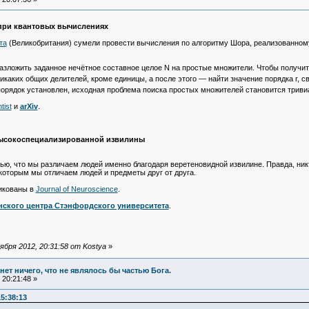
при квантовых вычислениях
та
(Великобритания) сумели провести вычисления по алгоритму Шора, реализованному
зложить заданное нечётное составное целое N на простые множители. Чтобы получить 
каких общих делителей, кроме единицы, а после этого — найти значение порядка r, с
порядок установлен, исходная проблема поиска простых множителей становится триви
tist
и
arXiv
.
высокоспециализированной извилины
ью, что мы различаем людей именно благодаря веретеновидной извилине. Правда, никт
которым мы отличаем людей и предметы друг от друга.
икованы в
Journal of Neuroscience
.
ского центра Стэнфордского университета
.
бря 2012, 20:31:58 от Kostya
»
и нет ничего, что не являлось бы частью Бога.
20:21:48 »
15:38:13