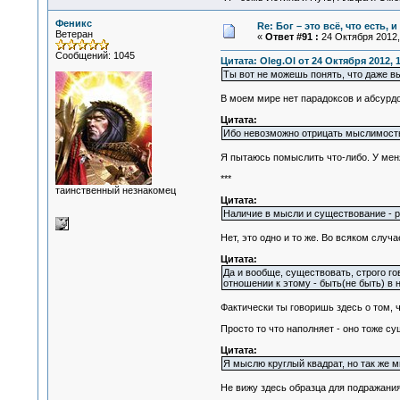
Феникс
Re: Бог – это всё, что есть, 
Ветеран
«
Ответ #91 :
24 Октября 2012, 
Сообщений: 1045
Цитата: Oleg.Ol от 24 Октября 2012, 
Ты вот не можешь понять, что даже в
В моем мире нет парадоксов и абсурдо
Цитата:
Ибо невозможно отрицать мыслимость 
Я пытаюсь помыслить что-либо. У меня 
***
таинственный незнакомец
Цитата:
Наличие в мысли и существование - 
Нет, это одно и то же. Во всяком слу
Цитата:
Да и вообще, существовать, строго го
отношении к этому - быть(не быть) в 
Фактически ты говоришь здесь о том, ч
Просто то что наполняет - оно тоже с
Цитата:
Я мыслю круглый квадрат, но так же мы
Не вижу здесь образца для подражания