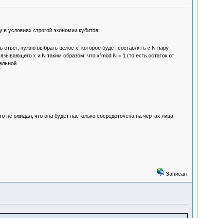
 в условиях строгой экономии кубитов.
ответ, нужно выбрать целое x, которое будет составлять с N пару
r
вязывающего x и N таким образом, что x
mod N = 1 (то есть остаток от
альной.
о не ожидал, что она будет настолько сосредоточена на чертах лица,
Записан