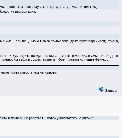
шлению как таковому, а к его результату - мысли, смыслу).
обработка информации.
ыть в уме. Если вещь может быть помыслена (даже противоречивая), то она,
ого? Я думаю, что следует различать «быть в мысли» и «мыслить». Дело
 и привносим вещи в существование. Олег правильно пишет Фениксу:
о может быть следствием неполноты.
Записан
со смыслами он не работает. Поэтому компьютер не разумен.