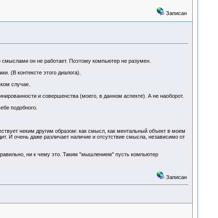
Записан
о смыслами он не работает. Поэтому компьютер не разумен.
. (В контексте этого диалога).
яком случае.
линированности и совершенства (моего, в данном аспекте). А не наоборот.
себе подобного.
ествует неким другим образом: как смысл, как ментальный объект в моем
идит. И очень даже различает наличие и отсутствие смысла, независимо от
 правильно, ни к чему это. Таким "мышлением" пусть компьютер
Записан