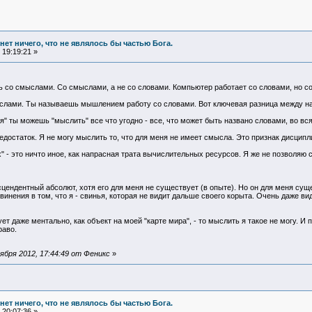
и нет ничего, что не являлось бы частью Бога.
19:19:21 »
ь со смыслами. Со смыслами, а не со словами. Компьютер работает со словами, но с
ами. Ты называешь мышлением работу со словами. Вот ключевая разница между нами
" ты можешь "мыслить" все что угодно - все, что может быть названо словами, во вс
 недостаток. Я не могу мыслить то, что для меня не имеет смысла. Это признак дисцип
" - это ничто иное, как напрасная трата вычислительных ресурсов. Я же не позволяю 
цендентный абсолют, хотя его для меня не существует (в опыте). Но он для меня сущ
винения в том, что я - свинья, которая не видит дальше своего корыта. Очень даже в
ет даже ментально, как объект на моей "карте мира", - то мыслить я такое не могу. И
раво.
бря 2012, 17:44:49 от Феникс
»
и нет ничего, что не являлось бы частью Бога.
20:07:36 »