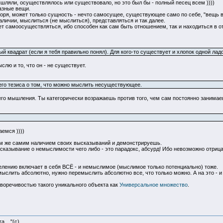
ышляли, осуществлялось или существовало, но это был бы - полный песец всем ))))
азные вещи.
воря, может только сущность - нечто самосущее, существующее само по себе, "вещь в 
аличии, мыслиться (не мыслиться), представляться и так далее.
т самоосуществляться, ибо способен как сам быть отношением, так и находиться в отн
й квадрат (если я тебя правильно понял). Для кого-то существует и хлопок одной лад
слю и то, что он - не существует.
его тезиса о том, что можно мыслить несуществующее.
оего мышления. Ты категорически возражаешь против того, чем сам постоянно занимаеш
емся ))))
ам же самим наличием своих высказываний и демонстрируешь.
сказывание о немыслимости чего либо - это парадокс, абсурд! Ибо невозможно отрица
лению включает в себя ВСЁ - и немыслимое (мыслимое только потенциально) тоже.
ыслить абсолютно, нужно перемыслить абсолютно все, что только можно. А на это - и 
воречивостью такого уникального объекта как
Универсальное множество
.
 ..."(с)