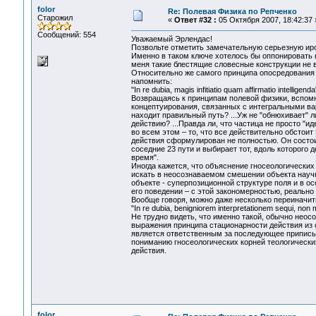
folor
Re: Полевая Физика по Репченко
Старожил
«
Ответ #32 :
05 Октября 2007, 18:42:37 
Сообщений: 554
Уважаемый Эрлендас!
Позвольте отметить замечательную серьезную ир
Именно в таком ключе хотелось бы оппонировать 
меня такие блестящие словесные конструкции не в
Относительно же самого принципа опосредования 
напомнить:
"In re dubia, magis infitiatio quam affirmatio intelligenda
Возвращаясь к принципам полевой физики, вспом
концептуирования, связанных с интегральными вар
находит правильный путь? ...Уж не "обнюхивает" 
действию? ...Правда ли, что частица не просто "
во всем этом – то, что все действительно обстои
действия сформулирован не полностью. Он состоит 
соседние 23 пути и выбирает тот, вдоль которого 
время".
Иногда кажется, что объяснение гносеологических
искать в неосознаваемом смешении объекта науч
объекте - суперпозиционной структуре поля и в о
его поведении – с этой закономерностью, реальн
Вообще говоря, можно даже несколько переиначи
"In re dubia, benigniorem interpretationem sequi, non m
Не трудно видеть, что именно такой, обычно нео
выражения принципа стационарности действия из
является ответственным за последующее приписыва
пониманию гносеологических корней теологически
действия.
folor