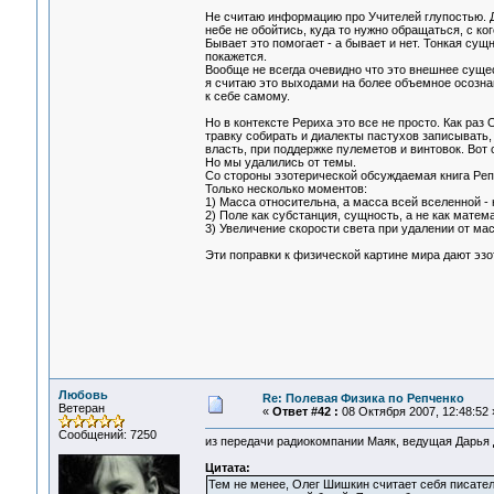
Не считаю информацию про Учителей глупостью. Д
небе не обойтись, куда то нужно обращаться, с ког
Бывает это помогает - а бывает и нет. Тонкая сущ
покажется.
Вообще не всегда очевидно что это внешнее сущес
я считаю это выходами на более объемное осознан
к себе самому.
Но в контексте Рериха это все не просто. Как раз
травку собирать и диалекты пастухов записывать
власть, при поддержке пулеметов и винтовок. Вот 
Но мы удалились от темы.
Со стороны эзотерической обсуждаемая книга Реп
Только несколько моментов:
1) Масса относительна, а масса всей вселенной - 
2) Поле как субстанция, сущность, а не как матем
3) Увеличение скорости света при удалении от ма
Эти поправки к физической картине мира дают эзо
Любовь
Re: Полевая Физика по Репченко
Ветеран
«
Ответ #42 :
08 Октября 2007, 12:48:52 
Сообщений: 7250
из передачи радиокомпании Маяк, ведущая Дарья
Цитата:
Тем не менее, Олег Шишкин считает себя писател