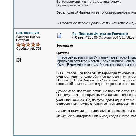
Ветер времени гудит в развалинах храма
Ворон кричит в ночи
Это к полевой физике имеет опосредованное отно
«
Последнее редактирование: 05 Октября 2007, 
С.И. Доронин
Re: Полевая Физика по Репченко
Администратор
«
Ответ #31 :
05 Октября 2007, 18:36:57 
Ветеран
Эрлендас
Сообщений: 795
Цитата:
… все эти истории про Учителей там в горах Гима
промывка остатков мозгов. Кроме камней и снега,
было. В чем убедился сам Рерих просидев на пер
Вы считаете, что «все эти истории про Учителей
сущностями) – вполне обычное дело для тех, кто 
Например, Илья Витальевич Чусов пишет о своем
оснований сомневаться в достоверности его слов.
Другое дело, что такое обучение возможно только
Поэтому то, что говорилось Учителями столетия н
услышать сейчас. Но, по сути, будет одно и то ж
современных научных терминах и смысловых кон
А насчет Шамбалы…, насколько я понимаю, она не
Искать ее в материальном мире, среди снегов, хо