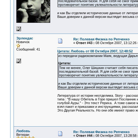
последовательной базой. Я для себя не смог при
противоречит понятию увлекательности литературы
и как Вы отделили исторические данные от литера
Ваше доверии к данной версии выглядит весьма с
Эрлендас
Re: Полевая Физика по Репченко
Новичок
«
Ответ #43 :
08 Октября 2007, 13:12:26 
Сообщений: 41
Цитата: Любовь от 08 Октября 2007, 12:48:52
из передачи радиокомпании Маяк, ведущая Дарья
Цитата:
Тем не менее, Олег Шишкин считает себя писател
последовательной базой. Я для себя не смог при
противоречит понятию увлекательности литератур
и как Вы отделили исторические данные от литер
Ваше доверии к данной версии выглядит весьма с
Литература от истории неотделима. Story - расска
типа : "В нашу Обитель в Горе пришел Посланник 
голубой Ауры." - Это текст Рериха. А тоже самое 
взял пакет и приказами и инструкциями, рассказа
Это Другая Реальность. Но они обе имеют право ж
Любовь
Re: Полевая Физика по Репченко
Ветеран
«
Ответ #44 :
08 Октября 2007, 13:28:58 