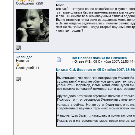
Сообщений: 7250
folor
ого как?! - это уже явное оскорбление в купе с ложь
за такие слова в былые времена вызывали на дуэ
и это Вы считаете высоконаучным стилем ведени
Вы не ответили ни на один из заданных мною вопр
а Вы ни когда не задумывались, почему сейчас вд
чем же Вы займетесь, когда старый научный инст
- они так трудны?
Эрлендас
Re: Полевая Физика по Репченко
Новичок
«
Ответ #41 :
08 Октября 2007, 11:53:44 
Сообщений: 41
Цитата: С.И. Доронин от 05 Октября 2007, 18:36
Вы считаете, что «все эти истории про Учителей
сущностями) – вполне обычное дело для тех, кто 
услышать. Например, Илья Витальевич Чусов пиш
нет никаких оснований сомневаться в достовернос
Другое дело, что такое обучение возможно только
Поэтому то, что говорилось Учителями столетия н
услышать сейчас. Но, по сути, будет одно и то ж
современных научных терминах и смысловых кон
А насчет Шамбалы…, насколько я понимаю, она не
Искать ее в материальном мире, среди снегов, х