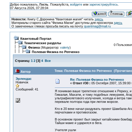
Добро пожаловать,
Гость
. Пожалуйста,
войдите
или
зарегистрируйтесь
.
07 Августа 2026, 07:28:04
Новости:
Книгу С.Доронина "Квантовая магия" читать
здесь
Материалы старого сайта "Физика Магии" доступны для просмотра
здесь
О замеченных глюках просьба писать на почту
quantmag@mail.ru
Квантовый Портал
Тематические разделы
0 Пользоват
Физика
(Модератор:
valeriy
)
Полевая Физика по Репченко
Страниц:
1
2
[
3
]
4
Все
Тема: Полевая Физика по Репченко (Прочитано 
Автор
Эрлендас
Re: Полевая Физика по Репченко
Новичок
«
Ответ #30 :
05 Октября 2007, 15:39:00 
Сообщений: 41
Я понимаю ваше трепетное отношение к Рериху, и к
Гималая, Махатм, и тому подобных лемуриев, Агар
ультрафиолетового излучения, холода и ветра там 
перевале полтора года при лютом морозе.
Кто в 20 веке начал раздувать проект Шамбала-А
перчатками и противогазом.
В основном проект был закрыт китайскими бомбар
Тайши маме и ударился в бега.
Учителя ушли