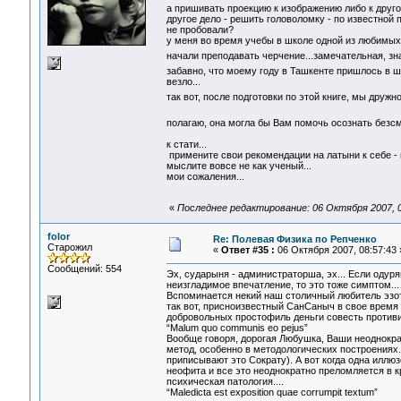
а пришивать проекцию к изображению либо к другой
другое дело - решить головоломку - по известной 
не пробовали?
у меня во время учебы в школе одной из любимых к
начали преподавать черчение...замечательная, зн
забавно, что моему году в Ташкенте пришлось в 
везло...
так вот, после подготовки по этой книге, мы дру
полагаю, она могла бы Вам помочь осознать без
к стати...
примените свои рекомендации на латыни к себе - и
мыслите вовсе не как ученый...
мои сожаления...
«
Последнее редактирование: 06 Октября 2007, 
folor
Re: Полевая Физика по Репченко
Старожил
«
Ответ #35 :
06 Октября 2007, 08:57:43 
Сообщений: 554
Эх, сударыня - администраторша, эх... Если одур
неизгладимое впечатление, то это тоже симптом...
Вспоминается некий наш столичный любитель эзоте
так вот, присноизвестный СанСаныч в свое время 
добровольных простофиль деньги совесть противит
“Malum quo communis eo pejus”
Вообще говоря, дорогая Любушка, Ваши неоднокра
метод, особенно в методологических построениях.
приписывают это Сократу). А вот когда одна иллюз
неофита и все это неоднократно преломляется в к
психическая патология....
“Maledicta est exposition quae corrumpit textum”