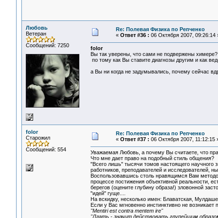
Любовь
Re: Полевая Физика по Репченко
Ветеран
«
Ответ #36 :
06 Октября 2007, 09:26:14 
Сообщений: 7250
folor
Вы так уверены, что сами не подвержены химере?
по тому как Вы ставите диагнозы другим и как вед
а Вы ни когда не задумывались, почему сейчас вд
folor
Re: Полевая Физика по Репченко
Старожил
«
Ответ #37 :
06 Октября 2007, 11:12:15 
Сообщений: 554
Уважаемая Любовь, а почему Вы считаете, что пра
Что мне дает право на подобный стиль общения?
"Всего лишь" тысячи томов настоящего научного 
работников, преподавателей и исследователей, н
Воспользовавшись столь нравящимся Вам методом п
процессе постижения объективной реальности, ест
берегов (оцените глубину образа!) зловонной заст
"идей" гуще....
На вскидку, несколько имен: Блаватская, Мулдашев
Если у Вас мгновенно инстинктивно не возникает п
"Mentiri est contra mentem ire"
"Лгать - значит действовать глупейшим образо