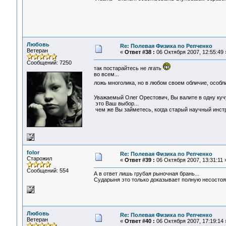
Любовь
Re: Полевая Физика по Репченко
Ветеран
«
Ответ #38 :
06 Октября 2007, 12:55:49 
Сообщений: 7250
так постарайтесь не лгать
во всем...
ложь многолика, но в любом своем обличие, особл
Уважаемый Олег Орестович, Вы валите в одну куч
это Ваш выбор...
чем же Вы займетесь, когда старый научный инст
folor
Re: Полевая Физика по Репченко
Старожил
«
Ответ #39 :
06 Октября 2007, 13:31:11 
Сообщений: 554
А в ответ лишь грубая рыночная брань...
Сударыня это только доказывает полную несостоят
Любовь
Re: Полевая Физика по Репченко
Ветеран
«
Ответ #40 :
06 Октября 2007, 17:19:14 