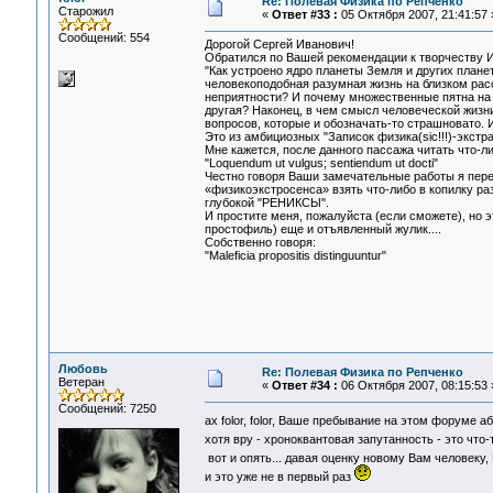
Re: Полевая Физика по Репченко
Старожил
«
Ответ #33 :
05 Октября 2007, 21:41:57 
Сообщений: 554
Дорогой Сергей Иванович!
Обратился по Вашей рекомендации к творчеству И
"Как устроено ядро планеты Земля и других плане
человекоподобная разумная жизнь на близком рас
неприятности? И почему множественные пятна на С
другая? Наконец, в чем смысл человеческой жизн
вопросов, которые и обозначать-то страшновато. 
Это из амбициозных "Записок физика(sic!!!)-экстр
Мне кажется, после данного пассажа читать что-ли
"Loquendum ut vulgus; sentiendum ut docti"
Честно говоря Ваши замечательные работы я пере
«физикоэкстросенса» взять что-либо в копилку р
глубокой "РЕНИКСЫ".
И простите меня, пожалуйста (если сможете), но 
простофиль) еще и отъявленный жулик....
Собственно говоря:
"Maleficia propositis distinguuntur"
Любовь
Re: Полевая Физика по Репченко
Ветеран
«
Ответ #34 :
06 Октября 2007, 08:15:53 
Сообщений: 7250
ах folor, folor, Ваше пребывание на этом форуме а
хотя вру - хроноквантовая запутанность - это что
вот и опять... давая оценку новому Вам человеку
и это уже не в первый раз