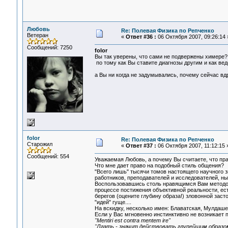
Любовь
Re: Полевая Физика по Репченко
Ветеран
«
Ответ #36 :
06 Октября 2007, 09:26:14 
Сообщений: 7250
folor
Вы так уверены, что сами не подвержены химере?
по тому как Вы ставите диагнозы другим и как вед
а Вы ни когда не задумывались, почему сейчас вд
folor
Re: Полевая Физика по Репченко
Старожил
«
Ответ #37 :
06 Октября 2007, 11:12:15 
Сообщений: 554
Уважаемая Любовь, а почему Вы считаете, что пра
Что мне дает право на подобный стиль общения?
"Всего лишь" тысячи томов настоящего научного 
работников, преподавателей и исследователей, н
Воспользовавшись столь нравящимся Вам методом п
процессе постижения объективной реальности, ест
берегов (оцените глубину образа!) зловонной заст
"идей" гуще....
На вскидку, несколько имен: Блаватская, Мулдашев
Если у Вас мгновенно инстинктивно не возникает п
"Mentiri est contra mentem ire"
"Лгать - значит действовать глупейшим образо