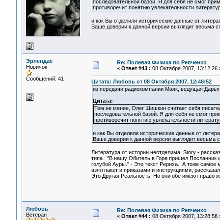
последовательной базой. Я для себя не смог при
противоречит понятию увлекательности литературы
и как Вы отделили исторические данные от литера
Ваше доверии к данной версии выглядит весьма с
Эрлендас
Re: Полевая Физика по Репченко
Новичок
«
Ответ #43 :
08 Октября 2007, 13:12:26 
Сообщений: 41
Цитата: Любовь от 08 Октября 2007, 12:48:52
из передачи радиокомпании Маяк, ведущая Дарья
Цитата:
Тем не менее, Олег Шишкин считает себя писател
последовательной базой. Я для себя не смог при
противоречит понятию увлекательности литератур
и как Вы отделили исторические данные от литер
Ваше доверии к данной версии выглядит весьма с
Литература от истории неотделима. Story - расска
типа : "В нашу Обитель в Горе пришел Посланник 
голубой Ауры." - Это текст Рериха. А тоже самое 
взял пакет и приказами и инструкциями, рассказа
Это Другая Реальность. Но они обе имеют право ж
Любовь
Re: Полевая Физика по Репченко
Ветеран
«
Ответ #44 :
08 Октября 2007, 13:28:58 