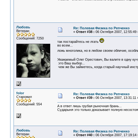
Любовь
Re: Полевая Физика по Репченко
Ветеран
«
Ответ #38 :
06 Октября 2007, 12:55:49 
Сообщений: 7250
так постарайтесь не лгать
во всем...
ложь многолика, но в любом своем обличие, особл
Уважаемый Олег Орестович, Вы валите в одну куч
это Ваш выбор...
чем же Вы займетесь, когда старый научный инст
folor
Re: Полевая Физика по Репченко
Старожил
«
Ответ #39 :
06 Октября 2007, 13:31:11 
Сообщений: 554
А в ответ лишь грубая рыночная брань...
Сударыня это только доказывает полную несостоят
Любовь
Re: Полевая Физика по Репченко
Ветеран
«
Ответ #40 :
06 Октября 2007, 17:19:14 