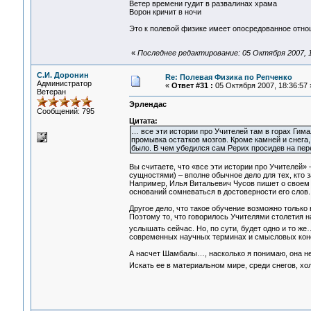
Ветер времени гудит в развалинах храма
Ворон кричит в ночи
Это к полевой физике имеет опосредованное отно
«
Последнее редактирование: 05 Октября 2007, 
С.И. Доронин
Re: Полевая Физика по Репченко
Администратор
«
Ответ #31 :
05 Октября 2007, 18:36:57 
Ветеран
Эрлендас
Сообщений: 795
Цитата:
… все эти истории про Учителей там в горах Гима
промывка остатков мозгов. Кроме камней и снега,
было. В чем убедился сам Рерих просидев на пер
Вы считаете, что «все эти истории про Учителей
сущностями) – вполне обычное дело для тех, кто 
Например, Илья Витальевич Чусов пишет о своем
оснований сомневаться в достоверности его слов.
Другое дело, что такое обучение возможно только
Поэтому то, что говорилось Учителями столетия н
услышать сейчас. Но, по сути, будет одно и то ж
современных научных терминах и смысловых кон
А насчет Шамбалы…, насколько я понимаю, она не
Искать ее в материальном мире, среди снегов, хо