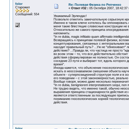
folor
Re: Полевая Физика по Репченко
Старожил
«
Ответ #32 :
05 Октября 2007, 18:42:37 
Сообщений: 554
Уважаемый Эрлендас!
Позвольте отметить замечательную серьезную ир
Именно в таком ключе хотелось бы оппонировать 
меня такие блестящие словесные конструкции не в
Относительно же самого принципа опосредования 
напомнить:
"In re dubia, magis infitiatio quam affirmatio intelligenda
Возвращаясь к принципам полевой физики, вспом
концептуирования, связанных с интегральными вар
находит правильный путь? ...Уж не "обнюхивает" 
действию? ...Правда ли, что частица не просто "
во всем этом – то, что все действительно обстои
действия сформулирован не полностью. Он состоит 
соседние 23 пути и выбирает тот, вдоль которого 
время".
Иногда кажется, что объяснение гносеологических
искать в неосознаваемом смешении объекта науч
объекте - суперпозиционной структуре поля и в о
его поведении – с этой закономерностью, реальн
Вообще говоря, можно даже несколько переиначи
"In re dubia, benigniorem interpretationem sequi, non m
Не трудно видеть, что именно такой, обычно нео
выражения принципа стационарности действия из
является ответственным за последующее приписыва
пониманию гносеологических корней теологически
действия.
folor