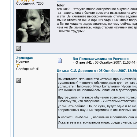
Сообщений: 7250
folor
ого как?! - это уже явное оскорбление в купе с ложь
за такие слова в былые времена вызывали на дуэ
и это Вы считаете высоконаучным стилем ведени
Вы не ответили ни на один из заданных мною вопр
а Вы ни когда не задумывались, почему сейчас вд
чем же Вы займетесь, когда старый научный инст
- они так трудны?
Эрлендас
Re: Полевая Физика по Репченко
Новичок
«
Ответ #41 :
08 Октября 2007, 11:53:44 
Сообщений: 41
Цитата: С.И. Доронин от 05 Октября 2007, 18:36
Вы считаете, что «все эти истории про Учителей
сущностями) – вполне обычное дело для тех, кто 
услышать. Например, Илья Витальевич Чусов пиш
нет никаких оснований сомневаться в достовернос
Другое дело, что такое обучение возможно только
Поэтому то, что говорилось Учителями столетия н
услышать сейчас. Но, по сути, будет одно и то ж
современных научных терминах и смысловых кон
А насчет Шамбалы…, насколько я понимаю, она не
Искать ее в материальном мире, среди снегов, х