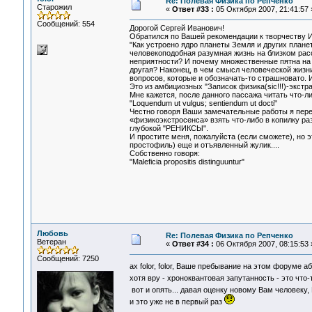
Re: Полевая Физика по Репченко
Старожил
«
Ответ #33 :
05 Октября 2007, 21:41:57 
Сообщений: 554
Дорогой Сергей Иванович!
Обратился по Вашей рекомендации к творчеству И
"Как устроено ядро планеты Земля и других плане
человекоподобная разумная жизнь на близком рас
неприятности? И почему множественные пятна на С
другая? Наконец, в чем смысл человеческой жизн
вопросов, которые и обозначать-то страшновато. 
Это из амбициозных "Записок физика(sic!!!)-экстр
Мне кажется, после данного пассажа читать что-ли
"Loquendum ut vulgus; sentiendum ut docti"
Честно говоря Ваши замечательные работы я пере
«физикоэкстросенса» взять что-либо в копилку р
глубокой "РЕНИКСЫ".
И простите меня, пожалуйста (если сможете), но 
простофиль) еще и отъявленный жулик....
Собственно говоря:
"Maleficia propositis distinguuntur"
Любовь
Re: Полевая Физика по Репченко
Ветеран
«
Ответ #34 :
06 Октября 2007, 08:15:53 
Сообщений: 7250
ах folor, folor, Ваше пребывание на этом форуме а
хотя вру - хроноквантовая запутанность - это что
вот и опять... давая оценку новому Вам человеку
и это уже не в первый раз