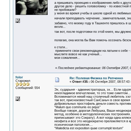
а пришивать проекцию к изображению либо к другой
другое дело - решить головоломку - по известной 
не пробовали?
у меня во время учебы в школе одной из любимых к
начали преподавать черчение...замечательная, зн
забавно, что моему году в Ташкенте пришлось в 
везло...
так вот, после подготовки по этой книге, мы дру
полагаю, она могла бы Вам помочь осознать без
к стати...
примените свои рекомендации на латыни к себе - и
мыслите вовсе не как ученый...
мои сожаления...
«
Последнее редактирование: 06 Октября 2007, 
folor
Re: Полевая Физика по Репченко
Старожил
«
Ответ #35 :
06 Октября 2007, 08:57:43 
Сообщений: 554
Эх, сударыня - администраторша, эх... Если одур
неизгладимое впечатление, то это тоже симптом...
Вспоминается некий наш столичный любитель эзоте
так вот, присноизвестный СанСаныч в свое время 
добровольных простофиль деньги совесть противит
“Malum quo communis eo pejus”
Вообще говоря, дорогая Любушка, Ваши неоднокра
метод, особенно в методологических построениях.
приписывают это Сократу). А вот когда одна иллюз
неофита и все это неоднократно преломляется в к
психическая патология....
“Maledicta est exposition quae corrumpit textum”