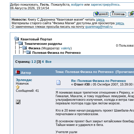
Добро пожаловать,
Гость
. Пожалуйста,
войдите
или
зарегистрируйтесь
.
06 Августа 2026, 19:14:54
Новости:
Книгу С.Доронина "Квантовая магия" читать
здесь
Материалы старого сайта "Физика Магии" доступны для просмотра
здесь
О замеченных глюках просьба писать на почту
quantmag@mail.ru
Квантовый Портал
Тематические разделы
0 Пользоват
Физика
(Модератор:
valeriy
)
Полевая Физика по Репченко
Страниц:
1
2
[
3
]
4
Все
Тема: Полевая Физика по Репченко (Прочитано 
Автор
Эрлендас
Re: Полевая Физика по Репченко
Новичок
«
Ответ #30 :
05 Октября 2007, 15:39:00 
Сообщений: 41
Я понимаю ваше трепетное отношение к Рериху, и к
Гималая, Махатм, и тому подобных лемуриев, Агар
ультрафиолетового излучения, холода и ветра там 
перевале полтора года при лютом морозе.
Кто в 20 веке начал раздувать проект Шамбала-А
перчатками и противогазом.
В основном проект был закрыт китайскими бомбар
Тайши маме и ударился в бега.
Учителя ушли