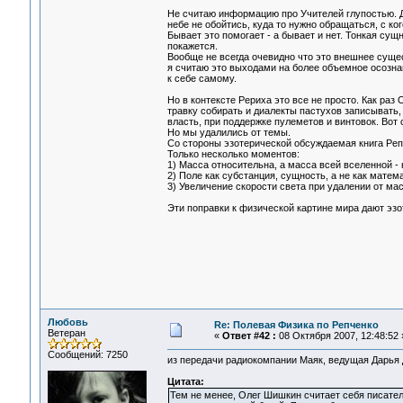
Не считаю информацию про Учителей глупостью. Д
небе не обойтись, куда то нужно обращаться, с ког
Бывает это помогает - а бывает и нет. Тонкая сущ
покажется.
Вообще не всегда очевидно что это внешнее сущес
я считаю это выходами на более объемное осознан
к себе самому.
Но в контексте Рериха это все не просто. Как раз
травку собирать и диалекты пастухов записывать
власть, при поддержке пулеметов и винтовок. Вот 
Но мы удалились от темы.
Со стороны эзотерической обсуждаемая книга Реп
Только несколько моментов:
1) Масса относительна, а масса всей вселенной - 
2) Поле как субстанция, сущность, а не как матем
3) Увеличение скорости света при удалении от ма
Эти поправки к физической картине мира дают эзо
Любовь
Re: Полевая Физика по Репченко
Ветеран
«
Ответ #42 :
08 Октября 2007, 12:48:52 
Сообщений: 7250
из передачи радиокомпании Маяк, ведущая Дарья
Цитата:
Тем не менее, Олег Шишкин считает себя писател