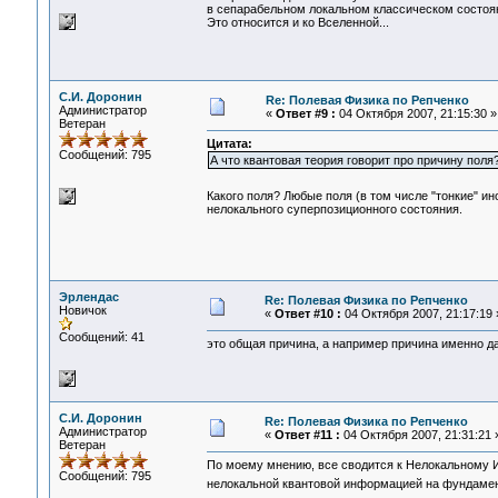
в сепарабельном локальном классическом состоян
Это относится и ко Вселенной...
С.И. Доронин
Re: Полевая Физика по Репченко
Администратор
«
Ответ #9 :
04 Октября 2007, 21:15:30 »
Ветеран
Цитата:
Сообщений: 795
А что квантовая теория говорит про причину поля
Какого поля? Любые поля (в том числе "тонкие" 
нелокального суперпозиционного состояния.
Эрлендас
Re: Полевая Физика по Репченко
Новичок
«
Ответ #10 :
04 Октября 2007, 21:17:19 
Сообщений: 41
это общая причина, а например причина именно да
С.И. Доронин
Re: Полевая Физика по Репченко
Администратор
«
Ответ #11 :
04 Октября 2007, 21:31:21 
Ветеран
По моему мнению, все сводится к Нелокальному И
Сообщений: 795
нелокальной квантовой информацией на фундаме