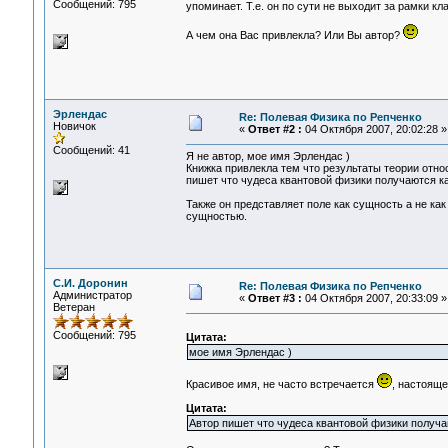
Сообщений: 795
упоминает. Т.е. он по сути не выходит за рамки к
А чем она Вас привлекла? Или Вы автор?
Эрлендас
Re: Полевая Физика по Репченко
Новичок
«
Ответ #2 :
04 Октября 2007, 20:02:28 »
Сообщений: 41
Я не автор, мое имя Эрлендас )
Книжка привлекла тем что результаты теории отно
пишет что чудеса квантовой физики получаются ка
Также он представляет поле как сущность а не ка
сущностью.
С.И. Доронин
Re: Полевая Физика по Репченко
Администратор
«
Ответ #3 :
04 Октября 2007, 20:33:09 »
Ветеран
Сообщений: 795
Цитата:
мое имя Эрлендас )
Красивое имя, не часто встречается
, настояще
Цитата:
Автор пишет что чудеса квантовой физики получа