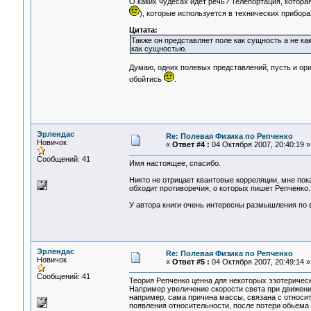
О каких чудесах идет речь? Телепортация, котора
), которые используется в технических прибора
Цитата:
Также он представляет поле как сущность а не ка
как сущностью.
Думаю, одних полевых представлений, пусть и ори
обойтись
.
Эрлендас
Re: Полевая Физика по Репченко
Новичок
«
Ответ #4 :
04 Октября 2007, 20:40:19 »
Сообщений: 41
Имя настоящее, спасибо.
Никто не отрицает квантовые корреляции, мне по
обходит противоречия, о которых пишет Репченко.
У автора книги очень интересны размышления по 
Эрлендас
Re: Полевая Физика по Репченко
Новичок
«
Ответ #5 :
04 Октября 2007, 20:49:14 »
Сообщений: 41
Теория Репченко ценна для некоторых эзотерическ
Например увеличение скорости света при движени
например, сама причина массы, связана с относ
появления относительности, после потери обьема 