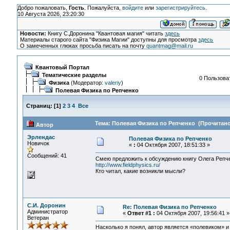
Добро пожаловать,
Гость
. Пожалуйста,
войдите
или
зарегистрируйтесь
.
10 Августа 2026, 23:20:30
Новости:
Книгу С.Доронина "Квантовая магия" читать
здесь
Материалы старого сайта "Физика Магии" доступны для просмотра
здесь
О замеченных глюках просьба писать на почту
quantmag@mail.ru
Квантовый Портал
Тематические разделы
0 Пользоват
Физика
(Модератор:
valeriy
)
Полевая Физика по Репченко
Страниц:
[
1
]
2
3
4
Все
Тема: Полевая Физика по Репченко (Прочитано 
Автор
Эрлендас
Полевая Физика по Репченко
Новичок
«
:
04 Октября 2007, 18:51:33 »
Сообщений: 41
Смею предложить к обсуждению книгу Олега Репче
http://www.fieldphysics.ru/
Кто читал, какие возникли мысли?
С.И. Доронин
Re: Полевая Физика по Репченко
Администратор
«
Ответ #1 :
04 Октября 2007, 19:56:41 »
Ветеран
Насколько я понял, автор является «полевиком» и