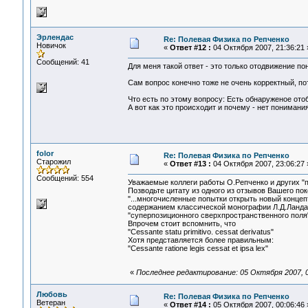
Эрлендас
Re: Полевая Физика по Репченко
Новичок
«
Ответ #12 :
04 Октября 2007, 21:36:21 
Сообщений: 41
Для меня такой ответ - это только отодвижение по
Сам вопрос конечно тоже не очень корректный, пото
Что есть по этому вопросу: Есть обнаруженое ото
А вот как это происходит и почему - нет понимания
folor
Re: Полевая Физика по Репченко
Старожил
«
Ответ #13 :
04 Октября 2007, 23:06:27 
Сообщений: 554
Уважаемые коллеги работы О.Репченко и других "п
Позводьте цитату из одного из отзывов Вашего пок
"...многочисленные попытки открыть новый концеп
содержанием классической монографии Л.Д.Ландау
"суперпозиционного сверхпространственного поля"
Впрочем стоит вспомнить, что
"Cessante statu primitivo. cessat derivatus"
Хотя представляется более правильным:
"Cessante ratione legis cessat et ipsa lex"
«
Последнее редактирование: 05 Октября 2007, 09
Любовь
Re: Полевая Физика по Репченко
Ветеран
«
Ответ #14 :
05 Октября 2007, 00:06:46 