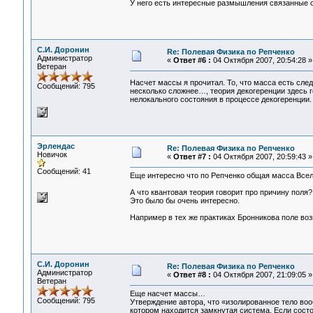
У него есть интересные размышления связанные с 
С.И. Доронин
Re: Полевая Физика по Репченко
Администратор
«
Ответ #6 :
04 Октября 2007, 20:54:28 »
Ветеран
Насчет массы я прочитал. То, что масса есть сле
Сообщений: 795
несколько сложнее…, теория декогеренции здесь г
нелокального состояния в процессе декогеренции.
Эрлендас
Re: Полевая Физика по Репченко
Новичок
«
Ответ #7 :
04 Октября 2007, 20:59:43 »
Сообщений: 41
Еще интересно что по Репченко общая масса Всел
А что квантовая теория говорит про причину поля?
Это было бы очень интересно.
Например в тех же практиках Бронникова поле воз
С.И. Доронин
Re: Полевая Физика по Репченко
Администратор
«
Ответ #8 :
04 Октября 2007, 21:09:05 »
Ветеран
Еще насчет массы…
Сообщений: 795
Утверждение автора, что «изолированное тело воо
котором находится замкнутая система. Если состо