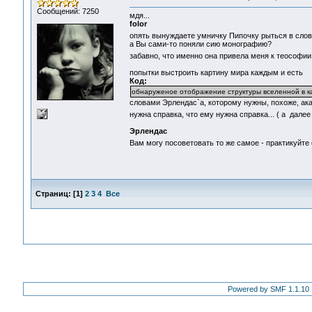
Сообщений: 7250
мдя...
folor
опять вынуждаете умничку Пипочку рыться в сло
а Вы сами-то поняли сию монографию?
забавно, что именно она привела меня к теософи
попытки выстроить картину мира каждым и есть
Код:
обнаруженое отображение структуры вселенной в к
словами Эрлендас`а, которому нужны, похоже, ак
нужна справка, что ему нужна справка... ( а дале
Эрлендас
Вам могу посоветовать то же самое - практикуйте
Страниц:
[
1
]
2
3
4
Все
Powered by SMF 1.1.10