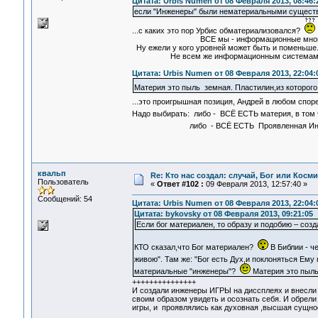
Цитата: Urbis Numen от 08 Февраля 2013, 08:46:
если "Инженеры" были нематериальными сущест
...с каких это пор Урбис обматериализовался?
ВСЕ мы - информационные многоуро
Ну ежели у кого уровней может быть и поменьше..
Не всем же информационным системам быть 
Цитата: Urbis Numen от 08 Февраля 2013, 22:04:
Материя это пыль земная. Пластилин,из которог
...это проигрышная позиция, Андрей в любом спо
Надо выбирать: либо - ВСЁ ЕСТЬ материя, в том 
либо - ВСЁ ЕСТЬ Проявленная Информаци
квальп
Re: Кто нас создал: случай, Бог или Косм
Пользователь
«
Ответ #102 :
09 Февраля 2013, 12:57:40 »
Сообщений: 54
Цитата: Urbis Numen от 08 Февраля 2013, 22:04:
Цитата: bykovsky от 08 Февраля 2013, 09:21:05
Если бог материален, то образу и подобию – созд
КТО сказал,что Бог материален?
В Библии - че
живою". Там же: "Бог есть Дух,и поклоняться Ему
материальные "инженеры"?
Материя это пыль
+++++++++++++++
И создали инженеры ИГРЫ на диссплеях и внесли 
своим образом увидеть и осознать себя. И обрел
игры, и проявлялись как духовная ,высшая сущнос