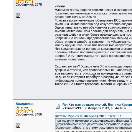
Сообщений: 2878
valeriy
Напомню логику версии «космических инженеров»
Космические инженеры – промежуточное звено меж
ранее, чем жизнь на Земле.
То есть версия инженеров объединяет ВСЕ аргуме
Жизнь на Земле посеяна под искусственно создан
Здесь изначально нет объяснения возникновения ж
Живая клетка слишком сложна для «случая», и в м
развивавшейся в иных более подходящих для прот
непременно нашли и предбиологический период и 
обязательные атрибуты выглядят не убедительно.
массу аргументов, заметим полностью отсутствую
Что касается ваших вопросов касающихся инженеро
сложной. Можно пофантазировать о состоянии земн
вопрос? А тут миллиарды лет, либо перемещение 
анализу и описанию.
Сколько им лет? больше чем 3.8 миллиарда, характ
добрые и строгие, или требовательные... анализи
все на самотек, это исходя из приведенных сравн
Ведь если Интернет перейдет в разряд ИИ, то это
информации принципиально иная. Имея ввиду что к
такое ИИ не станет требовать молитв и церемонит
Владислав
Re: Кто нас создал: случай, Бог или Косм
Ветеран
«
Ответ #93 :
06 Февраля 2013, 18:44:18 »
Сообщений: 2486
Цитата: Pipa от 05 Февраля 2013, 16:00:57
при наличии некоторого разрушающего фактора (а
(неустойчивые к его действию) разрушает, а други
более случайность, к этому руку свою не приклад