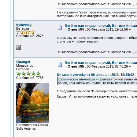
«
Последнее редактирование: 06 Февраля 2013, 1
Не сторонник "квантовой магии, психологии и проч
материальное и нематериальное. Ни в коей партии
bykovsky
Re: Кто нас создал: случай, Бог или Косм
Ветеран
«
Ответ #94 :
06 Февраля 2013, 19:02:56 »
Сообщений: 2878
«промежуточная», не совсем точно, скорее – объе
с учетом +_ обеих версий
«
Последнее редактирование: 06 Февраля 2013, 2
Quangel
Re: Кто нас создал: случай, Бог или Косм
Модератор
«
Ответ #95 :
08 Февраля 2013, 07:46:26 »
Ветеран
Цитата: bykovsky от 06 Февраля 2013, 19:28:02
Сообщений: 7735
Космические инженеры – промежуточное звено ме
ранее, чем жизнь на Земле. То есть версия инже
Объединяли бы,если "Инженеры" были нематериал
Кармы. А так получается какая-то уфология с пал
Сaementarius Civitas
Solis Aeterna