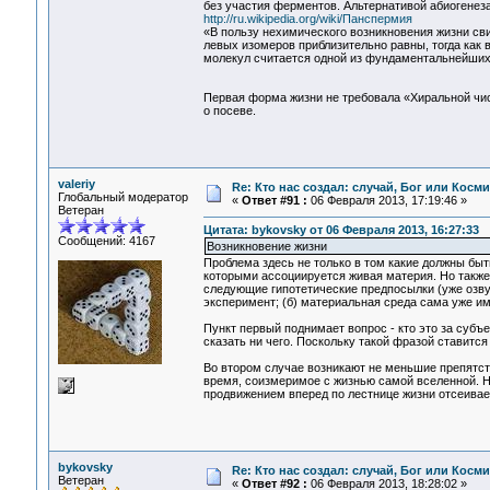
без участия ферментов. Альтернативой абиогенез
http://ru.wikipedia.org/wiki/Панспермия
«В пользу нехимического возникновения жизни сви
левых изомеров приблизительно равны, тогда как 
молекул считается одной из фундаментальнейших 
Первая форма жизни не требовала «Хиральной чис
о посеве.
valeriy
Re: Кто нас создал: случай, Бог или Косм
Глобальный модератор
«
Ответ #91 :
06 Февраля 2013, 17:19:46 »
Ветеран
Цитата: bykovsky от 06 Февраля 2013, 16:27:33
Сообщений: 4167
Возникновение жизни
Проблема здесь не только в том какие должны бы
которыми ассоциируется живая материя. Но также
следующие гипотетические предпосылки (уже озвуч
эксперимент; (б) материальная среда сама уже им
Пункт первый поднимает вопрос - кто это за субъек
сказать ни чего. Поскольку такой фразой ставитс
Во втором случае возникают не меньшие препятст
время, соизмеримое с жизнью самой вселенной. Н
продвижением вперед по лестнице жизни отсеивае
bykovsky
Re: Кто нас создал: случай, Бог или Косм
Ветеран
«
Ответ #92 :
06 Февраля 2013, 18:28:02 »