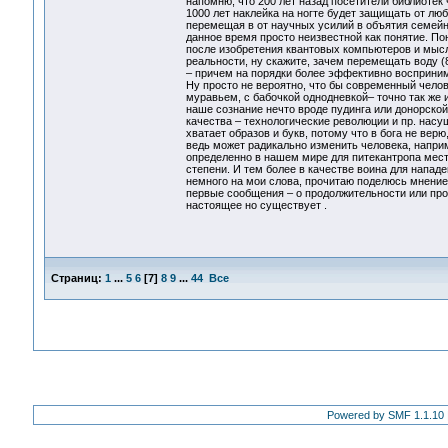
напомню, что 200 лет назад посетители библиотек 
1000 лет наклейка на ногте будет защищать от лю
перемещая в от научных усилий в объятия семейны
данное время просто неизвестной как понятие. П
после изобретения квантовых компьютеров и мысл
реальности, ну скажите, зачем перемещать воду (
– причем на порядки более эффективно воспринима
Ну просто не вероятно, что бы современный челов
муравьем, с бабочкой однодневкой– точно так же и
наше сознание нечто вроде пудинга или донорской
качества – технологические революции и пр. нас
хватает образов и букв, потому что в бога не верю,
ведь может радикально изменить человека, наприм
определенно в нашем мире для питекантропа места
степени. И тем более в качестве воина для нападен
немного на мои слова, прочитаю поделюсь мнением
первые сообщения – о продолжительности или прот
настоящее но существует .
Страниц:
1
...
5
6
[
7
]
8
9
...
44
Все
Powered by SMF 1.1.10