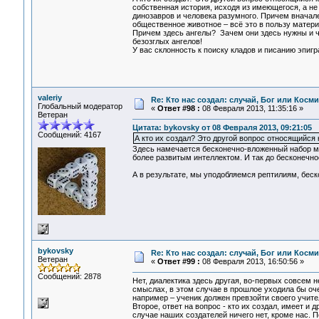
собственная история, исходя из имеющегося, а не
динозавров и человека разумного. Причем вначал
общественное животное – всё это в пользу материа
Причем здесь ангелы? Зачем они здесь нужны и чт
безозглых ангелов!
У вас склонность к поиску кладов и писанию эпиг
valeriy
Re: Кто нас создал: случай, Бог или Косм
Глобальный модератор
«
Ответ #98 :
08 Февраля 2013, 11:35:16 »
Ветеран
Цитата: bykovsky от 08 Февраля 2013, 09:21:05
Сообщений: 4167
А кто их создал? Это другой вопрос относящийся
Здесь намечается бесконечно-вложенный набор ма
более развитым интеллектом. И так до бесконечно
А в результате, мы уподобляемся рептилиям, беск
bykovsky
Re: Кто нас создал: случай, Бог или Косм
Ветеран
«
Ответ #99 :
08 Февраля 2013, 16:50:56 »
Сообщений: 2878
Нет, диалектика здесь другая, во-первых совсем
смыслах, в этом случае в прошлое уходила бы оче
например – ученик должен превзойти своего учите
Второе, ответ на вопрос - кто их создал, имеет и
случае наших создателей ничего нет, кроме нас. П