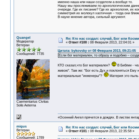
именно наша или наши создатели а вообще то.
Нашу мы прослеживаем по археологическим данным
очереди. Где их писание? Где их археология, их 
симметрия их молекул хаотичная – тогда они ближе 
В науке мнение автора, сильный аргумент.
Quangel
Re: Кто нас создал: случай, Бог или Косм
Модератор
«
Ответ #100 :
08 Февраля 2013, 22:04:01 »
Ветеран
Цитата: bykovsky от 08 Февраля 2013, 09:21:05
Сообщений: 7735
Если бог материален, то образу и подобию – созд
КТО сказал,что Бог материален?
В Библии - че
живою". Там же: "Бог есть Дух,и поклоняться Ему 
материальные "инженеры"?
Материя это пыль 
Сaementarius Civitas
Solis Aeterna
«Осенний Ангел прячется в дождях. В листве янтарн
migus
Re: Кто нас создал: случай, Бог или Косм
Ветеран
«
Ответ #101 :
08 Февраля 2013, 22:35:58 »
Сообщений: 1789