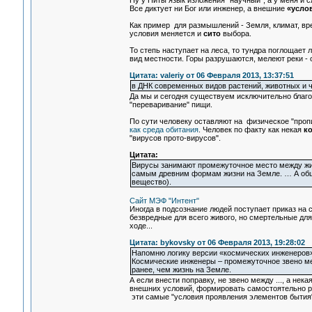
Ну у Питы язык изложения "научный", а у меня и 
Все диктует ни Бог или инженер, а внешние
«усло
Как пример для размышлений - Земля, климат, вре
условия меняется и
сито
выбора.
То степь наступает на леса, то тундра поглощает 
вид местности. Горы разрушаются, мелеют реки - 
Цитата: valeriy от 06 Февраля 2013, 13:37:51
в ДНК современных видов растений, животных и ч
Да мы и сегодня существуем исключительно благо
"переваривание" пищи.
По сути человеку оставляют на физическое "пропи
как среда обитания
. Человек по факту как некая
к
"вирусов прото-вирусов".
Цитата:
Вирусы занимают промежуточное место между жив
самым древним формам жизни на Земле. … А обща
вещество).
Сайт МЭФ "Интент"
Иногда в подсознание людей поступает приказ на
безвредные для всего живого, но смертельные дл
ходе...
Цитата: bykovsky от 06 Февраля 2013, 19:28:02
Напомню логику версии «космических инженеров»
Космические инженеры – промежуточное звено ме
ранее, чем жизнь на Земле.
А если внести поправку, не звено между ..., а нек
внешних условий, формировать самостоятельно ра
эти самые "условия проявления элементов бытия