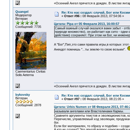
«Осенний Ангел прячется в дождях. В листве янтарн
Quangel
Re: Кто нас создал: случай, Бог или Косм
Модератор
«
Ответ #96 :
08 Февраля 2013, 07:54:06 »
Ветеран
Цитата: Pipa от 05 Февраля 2013, 16:00:57
Сообщений: 7735
Самый важный случай оказался вами забыт - отбо
природе множество), он работает как сито - одни 
действию) сохраняет. При этом ни Бог, ни инжене
А "Бог",Пип,это сами правила игры,в которых это
Анекдот помнишь "...ты землю-то свою возьми".
Сaementarius Civitas
Solis Aeterna
«Осенний Ангел прячется в дождях. В листве янтарн
bykovsky
Re: Кто нас создал: случай, Бог или Косм
Ветеран
«
Ответ #97 :
08 Февраля 2013, 08:21:05 »
Сообщений: 2878
Цитата: Urbis Numen от 08 Февраля 2013, 07:46:
называли ангелами или Властелинами Кармы.
Сравните аргументы теистов и эволюционистов, ка
Перечислю, управляемый ход эволюции, продуманно
бог.
Если бог материален, то образу и подобию – созда
А кто их создал? Это другой вопрос относящийся 