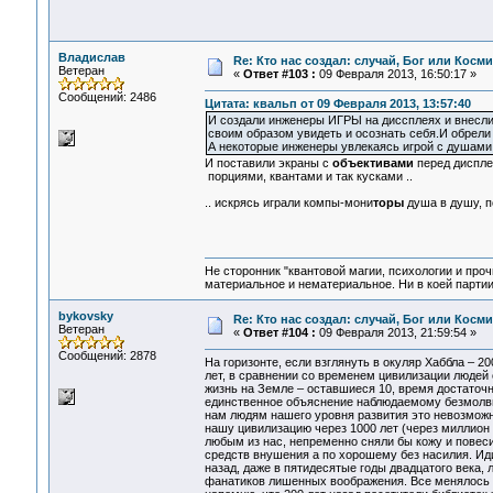
Владислав
Re: Кто нас создал: случай, Бог или Косм
Ветеран
«
Ответ #103 :
09 Февраля 2013, 16:50:17 »
Сообщений: 2486
Цитата: квальп от 09 Февраля 2013, 13:57:40
И создали инженеры ИГРЫ на диссплеях и внесли
своим образом увидеть и осознать себя.И обрели
А некоторые инженеры увлекаясь игрой с душами,
И поставили экраны с
объективами
перед диспл
порциями, квантами и так кусками ..
.. искрясь играли компы-мони
торы
душа в душу, п
Не сторонник "квантовой магии, психологии и проч
материальное и нематериальное. Ни в коей партии
bykovsky
Re: Кто нас создал: случай, Бог или Косм
Ветеран
«
Ответ #104 :
09 Февраля 2013, 21:59:54 »
Сообщений: 2878
На горизонте, если взглянуть в окуляр Хаббла – 20
лет, в сравнении со временем цивилизации людей 
жизнь на Земле – оставшиеся 10, время достаточно
единственное объяснение наблюдаемому безмолвию,
нам людям нашего уровня развития это невозможно
нашу цивилизацию через 1000 лет (через миллион н
любым из нас, непременно сняли бы кожу и повеси
средств внушения а по хорошему без насилия. Идит
назад, даже в пятидесятые годы двадцатого века, л
фанатиков лишенных воображения. Все менялось в