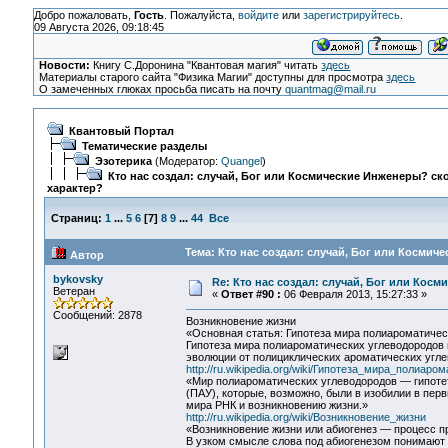
Добро пожаловать,
Гость
. Пожалуйста,
войдите
или
зарегистрируйтесь
.
09 Августа 2026, 09:18:45
Новости:
Книгу С.Доронина "Квантовая магия" читать
здесь
Материалы старого сайта "Физика Магии" доступны для просмотра
здесь
О замеченных глюках просьба писать на почту
quantmag@mail.ru
Квантовый Портал
Тематические разделы
Эзотерика
(Модератор:
Quangel
)
Кто нас создал: случай, Бог или Космические Инженеры? ско
характер?
Страниц:
1
...
5
6
[
7
]
8
9
...
44
Все
Тема: Кто нас создал: случай, Бог или Космич
Автор
bykovsky
Re: Кто нас создал: случай, Бог или Косм
Ветеран
«
Ответ #90 :
06 Февраля 2013, 15:27:33 »
Сообщений: 2878
Возникновение жизни
«Основная статья: Гипотеза мира полиароматичес
Гипотеза мира полиароматических углеводородов п
эволюции от полициклических ароматических угле
http://ru.wikipedia.org/wiki/Гипотеза_мира_полиар
«Мир полиароматических углеводородов — гипотет
(ПАУ), которые, возможно, были в изобилии в пер
мира РНК и возникновению жизни.»
http://ru.wikipedia.org/wiki/Возникновение_жизни
«Возникновение жизни или абиогенез — процесс 
В узком смысле слова под абиогенезом понимают 